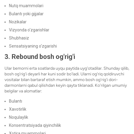
Nutq muammolari
Bulantı yoki gijjalar
Nozikalar
Vizyonda o'zgarishlar
Shubhasiz
Sensatsiyaning o'zgarishi
3. Rebound bosh og'rig'i
Ular bemorni erta soatlarda uyqu paytida uyg'otadilar. Shunday qilib,
bosh og'rig'i deyarli har kuni sodir bo'ladi. Ularni og'riq qoldiruvchi
vositalar bilan bartaraf etish mumkin, ammo bosh og'rig'i dori-
darmonlarni qabul qilishdan keyin qayta tiklanadi. Ko'rilgan umumiy
belgilar va alomatlar:
Bulantı
Xavotirlik
Noqulaylik
Konsentratsiyada qiyinchilik
Xotira muammolari