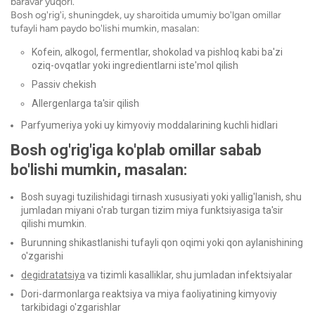
baravar yuqori.
Bosh og'rig'i, shuningdek, uy sharoitida umumiy bo'lgan omillar
tufayli ham paydo bo'lishi mumkin, masalan:
Kofein, alkogol, fermentlar, shokolad va pishloq kabi ba'zi
oziq-ovqatlar yoki ingredientlarni iste'mol qilish
Passiv chekish
Allergenlarga ta'sir qilish
Parfyumeriya yoki uy kimyoviy moddalarining kuchli hidlari
Bosh og'rig'iga ko'plab omillar sabab
bo'lishi mumkin, masalan:
Bosh suyagi tuzilishidagi tirnash xususiyati yoki yallig'lanish, shu
jumladan miyani o'rab turgan tizim miya funktsiyasiga ta'sir
qilishi mumkin.
Burunning shikastlanishi tufayli qon oqimi yoki qon aylanishining
o'zgarishi
degidratatsiya
va tizimli kasalliklar, shu jumladan infektsiyalar
Dori-darmonlarga reaktsiya va miya faoliyatining kimyoviy
tarkibidagi o'zgarishlar