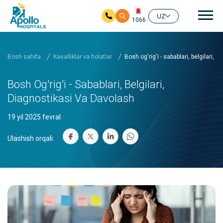
Aso
UZ
1066
Asosiy mundarijaga
Bosh sahifa
Kasalliklar va holatlar
Bosh og'rig'i - sabablari, belgilari, 
Bosh Og'rig'i - Sabablari, Belgilari,
Diagnostikasi Va Davolash
19 yil 2025 fevral
Ulashish orqali: