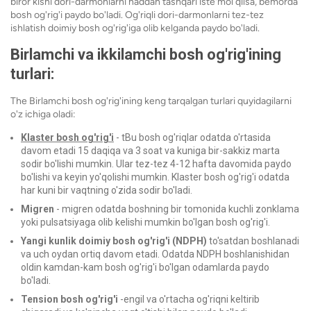
biror kishi dori-darmonlarni haddan tashqari iste'mol qilsa, bemorda
bosh og'rig'i paydo bo'ladi. Og'riqli dori-darmonlarni tez-tez
ishlatish doimiy bosh og'rig'iga olib kelganda paydo bo'ladi.
Birlamchi va ikkilamchi bosh og'rig'ining
turlari:
The
Birlamchi bosh og'rig'ining keng tarqalgan turlari quyidagilarni
o'z ichiga oladi:
Klaster bosh og'rig'i
- t
Bu bosh og'riqlar odatda o'rtasida
davom etadi
15 daqiqa va 3 soat va
kuniga bir-sakkiz marta
sodir bo'lishi mumkin. Ular tez-tez 4-12 hafta davomida paydo
bo'lishi va keyin yo'qolishi mumkin. Klaster bosh og'rig'i odatda
har kuni bir vaqtning o'zida sodir bo'ladi.
Migren
- migren
odatda boshning bir tomonida kuchli zonklama
yoki pulsatsiyaga olib kelishi mumkin bo'lgan bosh og'rig'i.
Yangi kunlik doimiy bosh og'rig'i (NDPH)
to'satdan boshlanadi
va uch oydan ortiq davom etadi. Odatda NDPH boshlanishidan
oldin kamdan-kam bosh og'rig'i bo'lgan odamlarda paydo
bo'ladi.
Tension bosh og'rig'i
-
engil va o'rtacha og'riqni keltirib