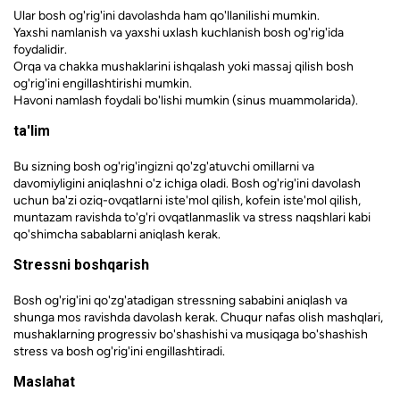
Ular bosh og'rig'ini davolashda ham qo'llanilishi mumkin.
Yaxshi namlanish va yaxshi uxlash kuchlanish bosh og'rig'ida
foydalidir.
Orqa va chakka mushaklarini ishqalash yoki massaj qilish bosh
og'rig'ini engillashtirishi mumkin.
Havoni namlash foydali bo'lishi mumkin (sinus muammolarida).
ta'lim
Bu sizning bosh og'rig'ingizni qo'zg'atuvchi omillarni va
davomiyligini aniqlashni o'z ichiga oladi. Bosh og'rig'ini davolash
uchun ba'zi oziq-ovqatlarni iste'mol qilish, kofein iste'mol qilish,
muntazam ravishda to'g'ri ovqatlanmaslik va stress naqshlari kabi
qo'shimcha sabablarni aniqlash kerak.
Stressni boshqarish
Bosh og'rig'ini qo'zg'atadigan stressning sababini aniqlash va
shunga mos ravishda davolash kerak. Chuqur nafas olish mashqlari,
mushaklarning progressiv bo'shashishi va musiqaga bo'shashish
stress va bosh og'rig'ini engillashtiradi.
Maslahat