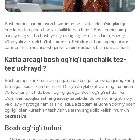
Bosh og'rig'i har bir inson hayotining bir nuqtasida ta'sir qiladigan
eng keng tarqalgan tibbiy kasalliklardan biridir. Bosh og'rig'ining
asosiy belgisi - bu bosh yoki yuzdagi og'riq, u zonklama, doimiy,
o'tkir yoki zerikarli bo'lishi mumkin. Shifokorlar bosh og'rig'ini dori-
darmonlar, stressni boshqarish va biofeedback bilan davolashadi.
Kattalardagi bosh og'rig'i qanchalik tez-
tez uchraydi?
Bosh og'rig'i zonklama og'rig'iga sabab bo'lgan dunyodagi eng keng
tarqalgan kasalliklardan biridir. Dunyo bo'ylab kattalarning taxminan
75 foizi bir yil ichida bosh og'rig'iga ega. Bosh og'rig'i ishdan va
o'qishdan uzoqlashishning asosiy sababidir. Bu bemorning ijtimoiy
va oilaviy hayotiga ham ta'sir qiladi. Ba'zi odamlar uchun doimiy bosh
og'rig'i bilan kurashish tashvish va tashvishga olib kelishi mumkin
depressiya
.
Bosh og'rig'i turlari