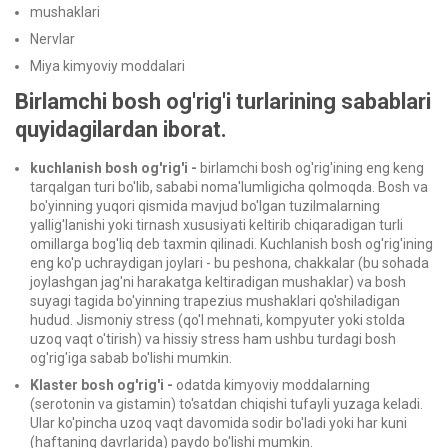
mushaklari
Nervlar
Miya kimyoviy moddalari
Birlamchi bosh og'rig'i turlarining sabablari
quyidagilardan iborat.
kuchlanish bosh og'rig'i -
birlamchi bosh og'rig'ining eng keng
tarqalgan turi bo'lib, sababi noma'lumligicha qolmoqda. Bosh va
bo'yinning yuqori qismida mavjud bo'lgan tuzilmalarning
yallig'lanishi yoki tirnash xususiyati keltirib chiqaradigan turli
omillarga bog'liq deb taxmin qilinadi. Kuchlanish bosh og'rig'ining
eng ko'p uchraydigan joylari - bu peshona, chakkalar (bu sohada
joylashgan jag'ni harakatga keltiradigan mushaklar) va bosh
suyagi tagida bo'yinning trapezius mushaklari qo'shiladigan
hudud. Jismoniy stress (qo'l mehnati, kompyuter yoki stolda
uzoq vaqt o'tirish) va hissiy stress ham ushbu turdagi bosh
og'rig'iga sabab bo'lishi mumkin.
Klaster bosh og'rig'i -
odatda kimyoviy moddalarning
(serotonin va gistamin) to'satdan chiqishi tufayli yuzaga keladi.
Ular ko'pincha uzoq vaqt davomida sodir bo'ladi yoki har kuni
(haftaning davrlarida) paydo bo'lishi mumkin.