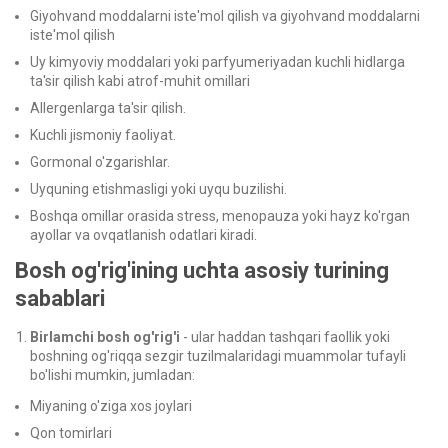
Giyohvand moddalarni iste'mol qilish va giyohvand moddalarni
iste'mol qilish
Uy kimyoviy moddalari yoki parfyumeriyadan kuchli hidlarga
ta'sir qilish kabi atrof-muhit omillari
Allergenlarga ta'sir qilish.
Kuchli jismoniy faoliyat.
Gormonal o'zgarishlar.
Uyquning etishmasligi yoki uyqu buzilishi.
Boshqa omillar orasida stress, menopauza yoki hayz ko'rgan
ayollar va ovqatlanish odatlari kiradi.
Bosh og'rig'ining uchta asosiy turining
sabablari
Birlamchi bosh og'rig'i
- ular haddan tashqari faollik yoki
boshning og'riqqa sezgir tuzilmalaridagi muammolar tufayli
bo'lishi mumkin, jumladan:
Miyaning o'ziga xos joylari
Qon tomirlari