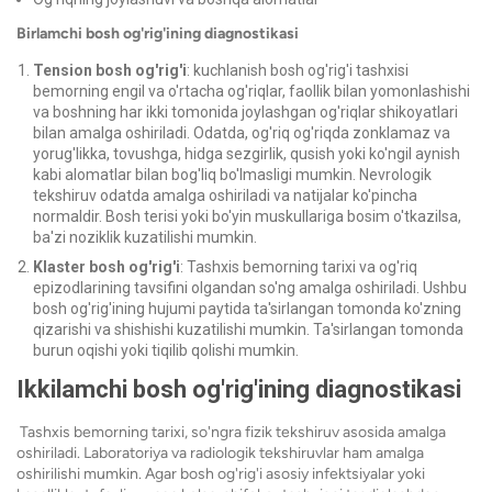
Birlamchi bosh og'rig'ining diagnostikasi
Tension bosh og'rig'i
: kuchlanish bosh og'rig'i tashxisi
bemorning engil va o'rtacha og'riqlar, faollik bilan yomonlashishi
va boshning har ikki tomonida joylashgan og'riqlar shikoyatlari
bilan amalga oshiriladi. Odatda, og'riq og'riqda zonklamaz va
yorug'likka, tovushga, hidga sezgirlik, qusish yoki ko'ngil aynish
kabi alomatlar bilan bog'liq bo'lmasligi mumkin.
Nevrologik
tekshiruv odatda amalga oshiriladi va natijalar ko'pincha
normaldir. Bosh terisi yoki bo'yin muskullariga bosim o'tkazilsa,
ba'zi noziklik kuzatilishi mumkin.
Klaster bosh og'rig'i
: Tashxis bemorning tarixi va og'riq
epizodlarining tavsifini olgandan so'ng amalga oshiriladi. Ushbu
bosh og'rig'ining hujumi paytida ta'sirlangan tomonda ko'zning
qizarishi va shishishi kuzatilishi mumkin. Ta'sirlangan tomonda
burun oqishi yoki tiqilib qolishi mumkin.
Ikkilamchi bosh og'rig'ining diagnostikasi
Tashxis bemorning tarixi, so'ngra fizik tekshiruv asosida amalga
oshiriladi. Laboratoriya va radiologik tekshiruvlar ham amalga
oshirilishi mumkin. Agar bosh og'rig'i asosiy infektsiyalar yoki