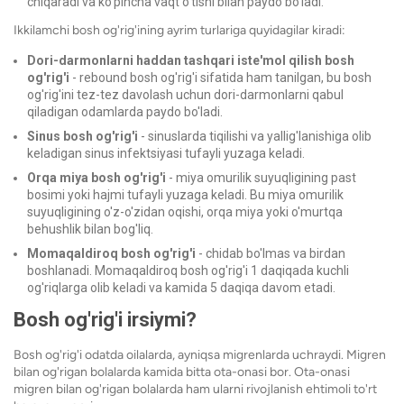
chiqaradi va ko'pincha vaqt o'tishi bilan paydo bo'ladi.
Ikkilamchi bosh og'rig'ining ayrim turlariga quyidagilar kiradi:
Dori-darmonlarni haddan tashqari iste'mol qilish bosh
og'rig'i
- rebound bosh og'rig'i sifatida ham tanilgan, bu bosh
og'rig'ini tez-tez davolash uchun dori-darmonlarni qabul
qiladigan odamlarda paydo bo'ladi.
Sinus bosh og'rig'i
- sinuslarda tiqilishi va yallig'lanishiga olib
keladigan sinus infektsiyasi tufayli yuzaga keladi.
Orqa miya bosh og'rig'i
- miya omurilik suyuqligining past
bosimi yoki hajmi tufayli yuzaga keladi. Bu miya omurilik
suyuqligining o'z-o'zidan oqishi, orqa miya yoki o'murtqa
behushlik bilan bog'liq.
Momaqaldiroq bosh og'rig'i
- chidab bo'lmas
va birdan
boshlanadi. Momaqaldiroq bosh og'rig'i 1 daqiqada kuchli
og'riqlarga olib keladi va kamida 5 daqiqa davom etadi.
Bosh og'rig'i irsiymi?
Bosh og'rig'i odatda oilalarda, ayniqsa migrenlarda uchraydi. Migren
bilan og'rigan bolalarda kamida bitta ota-onasi bor. Ota-onasi
migren bilan og'rigan bolalarda ham ularni rivojlanish ehtimoli to'rt