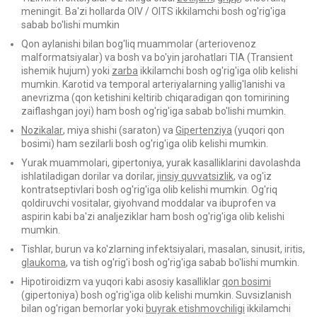
meningit. Ba'zi hollarda OIV / OITS ikkilamchi bosh og'rig'iga
sabab bo'lishi mumkin
Qon aylanishi bilan bog'liq muammolar (arteriovenoz
malformatsiyalar) va bosh va bo'yin jarohatlari TIA (Transient
ishemik hujum) yoki
zarba
ikkilamchi bosh og'rig'iga olib kelishi
mumkin. Karotid va temporal arteriyalarning yallig'lanishi va
anevrizma (qon ketishini keltirib chiqaradigan qon tomirining
zaiflashgan joyi) ham bosh og'rig'iga sabab bo'lishi mumkin.
Nozikalar
, miya shishi (saraton) va
Gipertenziya
(yuqori qon
bosimi) ham sezilarli bosh og'rig'iga olib kelishi mumkin.
Yurak muammolari, gipertoniya, yurak kasalliklarini davolashda
ishlatiladigan dorilar va dorilar,
jinsiy quvvatsizlik
, va og'iz
kontratseptivlari bosh og'rig'iga olib kelishi mumkin. Og'riq
qoldiruvchi vositalar, giyohvand moddalar va ibuprofen va
aspirin kabi ba'zi analjeziklar ham bosh og'rig'iga olib kelishi
mumkin.
Tishlar, burun va ko'zlarning infektsiyalari, masalan, sinusit, iritis,
glaukoma
, va tish og'rig'i bosh og'rig'iga sabab bo'lishi mumkin.
Hipotiroidizm va yuqori kabi asosiy kasalliklar
qon bosimi
(gipertoniya) bosh og'rig'iga olib kelishi mumkin. Suvsizlanish
bilan og'rigan bemorlar yoki
buyrak etishmovchiligi
ikkilamchi