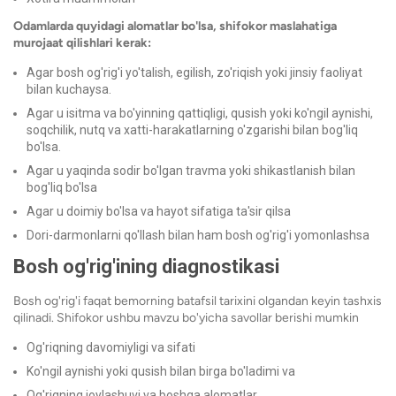
Odamlarda quyidagi alomatlar bo'lsa, shifokor maslahatiga
murojaat qilishlari kerak:
Agar bosh og'rig'i yo'talish, egilish, zo'riqish yoki jinsiy faoliyat
bilan kuchaysa.
Agar u isitma va bo'yinning qattiqligi, qusish yoki ko'ngil aynishi,
soqchilik, nutq va xatti-harakatlarning o'zgarishi bilan bog'liq
bo'lsa.
Agar u yaqinda sodir bo'lgan travma yoki shikastlanish bilan
bog'liq bo'lsa
Agar u doimiy bo'lsa va hayot sifatiga ta'sir qilsa
Dori-darmonlarni qo'llash bilan ham bosh og'rig'i yomonlashsa
Bosh og'rig'ining diagnostikasi
Bosh og'rig'i faqat bemorning batafsil tarixini olgandan keyin tashxis
qilinadi. Shifokor ushbu mavzu bo'yicha savollar berishi mumkin
Og'riqning davomiyligi va sifati
Ko'ngil aynishi yoki qusish bilan birga bo'ladimi va
Og'riqning joylashuvi va boshqa alomatlar