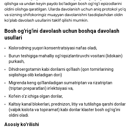
qilishga va undan keyin paydo bo'ladigan bosh og'rig'i epizodlarini
oldini olishga qaratilgan. Ularda davolanish uchun aniq protokol yo'q
va sizning shifokoringiz muayyan davolanishni tasdiqlashdan oldin
ko'plab davolash usullarini taklif qilishi mumkin.
Bosh og'rig'ini davolash uchun boshqa davolash
usullari
Kislorodning yuqori konsentratsiyasi nafas oladi,
Burun teshigiga mahalliy og'riqsizlantiruvchi vositani (lidokain)
purkash,
Dihidroergotamin kabi dorilarni qo'llash (qon tomirlarining
siqilishiga olib keladigan dori)
Migrenda keng qo'llaniladigan sumatriptan va rizatriptan
(triptan preparatlari) in'ektsiyasi va,
Kofein o'z ichiga olgan dorilar,
Kaltsiy kanal blokerlari, prednizon, litiy va tutilishga qarshi dorilar
(valpik kislota va topiramat) kabi dorilar klaster bosh og'rig'ini
oldini oladi.
Asosiy ko'rilishi