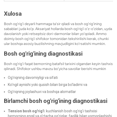
Xulosa
Bosh og'rig'i deyarli hammaga ta'sir qiladi va bosh og'rig'ining
sabablari juda ko'p. Aksariyat hollarda bosh og'rig'i o'z-o'zidan, uyda
davolanish yoki retseptsiz dori-darmonlar bilan yo'qoladi. Ammo
doimiy bosh og'rig'i shifokor tomonidan tekshirilishi kerak, chunki
ular boshqa asosiy buzilishning mavjudligini ko'rsatishi mumkin.
Bosh og'rig'ining diagnostikasi
Bosh og'rig'i faqat bemorning batafsil tarixini olgandan keyin tashxis
qilinadi. Shifokor ushbu mavzu bo'yicha savollar berishi mumkin
Og'riqning davomiyligi va sifati
Ko'ngil aynishi yoki qusish bilan birga bo'ladimi va
Og'riqning joylashuvi va boshqa alomatlar
Birlamchi bosh og'rig'ining diagnostikasi
Tension bosh og'rig'i
: kuchlanish bosh og'rig'i tashxisi
bemorning engil va o'rtacha og'riqlar, faollik bilan yomonlashishi