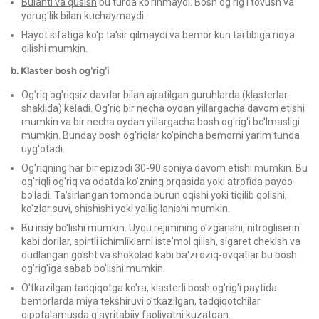
Bulantı va qusish
bu turda ko'rinmaydi. Bosh og'rig'i tovush va
yorug'lik bilan kuchaymaydi.
Hayot sifatiga ko'p ta'sir qilmaydi va bemor kun tartibiga rioya
qilishi mumkin.
b. Klaster bosh og'rig'i
Og'riq og'riqsiz davrlar bilan ajratilgan guruhlarda (klasterlar
shaklida) keladi. Og'riq bir necha oydan yillargacha davom etishi
mumkin va bir necha oydan yillargacha bosh og'rig'i bo'lmasligi
mumkin. Bunday bosh og'riqlar ko'pincha bemorni yarim tunda
uyg'otadi.
Og'riqning har bir epizodi 30-90 soniya davom etishi mumkin. Bu
og'riqli og'riq va odatda ko'zning orqasida yoki atrofida paydo
bo'ladi. Ta'sirlangan tomonda burun oqishi yoki tiqilib qolishi,
ko'zlar suvi, shishishi yoki yallig'lanishi mumkin.
Bu irsiy bo'lishi mumkin. Uyqu rejimining o'zgarishi, nitrogliserin
kabi dorilar, spirtli ichimliklarni iste'mol qilish, sigaret chekish va
dudlangan go'sht va shokolad kabi ba'zi oziq-ovqatlar bu bosh
og'rig'iga sabab bo'lishi mumkin.
O'tkazilgan tadqiqotga ko'ra, klasterli bosh og'rig'i paytida
bemorlarda miya tekshiruvi o'tkazilgan, tadqiqotchilar
gipotalamusda g'ayritabiiy faoliyatni kuzatgan.