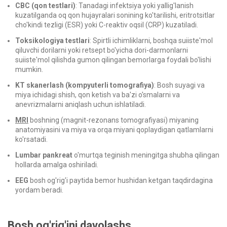
CBC (qon testlari)
: Tanadagi infektsiya yoki yallig'lanish
kuzatilganda oq qon hujayralari sonining ko'tarilishi, eritrotsitlar
cho'kindi tezligi (ESR) yoki C-reaktiv oqsil (CRP) kuzatiladi.
Toksikologiya testlari
: Spirtli ichimliklarni, boshqa suiiste'mol
qiluvchi dorilarni yoki retsept bo'yicha dori-darmonlarni
suiiste'mol qilishda gumon qilingan bemorlarga foydali bo'lishi
mumkin.
KT skanerlash (kompyuterli tomografiya)
: Bosh suyagi va
miya ichidagi shish, qon ketish va ba'zi o'smalarni va
anevrizmalarni aniqlash uchun ishlatiladi.
MRI
boshning (magnit-rezonans tomografiyasi) miyaning
anatomiyasini va miya va orqa miyani qoplaydigan qatlamlarni
ko'rsatadi.
Lumbar pankreat
o'murtqa teginish meningitga shubha qilingan
hollarda amalga oshiriladi.
EEG
bosh og'rig'i paytida bemor hushidan ketgan taqdirdagina
yordam beradi.
Bosh og'rig'ini davolash
s