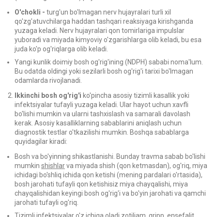
O'chokli -
turg'un bo'lmagan nerv hujayralari turli xil
qo'zg'atuvchilarga haddan tashqari reaksiyaga kirishganda
yuzaga keladi. Nerv hujayralari qon tomirlariga impulslar
yuboradi va miyada kimyoviy o'zgarishlarga olib keladi, bu esa
juda ko'p og'riqlarga olib keladi.
Yangi kunlik doimiy bosh og'rig'ining (NDPH) sababi noma'lum.
Bu odatda oldingi yoki sezilarli bosh og'rig'i tarixi bo'lmagan
odamlarda rivojlanadi.
Ikkinchi bosh og'rig'i
ko'pincha asosiy tizimli kasallik yoki
infektsiyalar tufayli yuzaga keladi. Ular hayot uchun xavfli
bo'lishi mumkin va ularni tashxislash va samarali davolash
kerak. Asosiy kasalliklarning sabablarini aniqlash uchun
diagnostik testlar o'tkazilishi mumkin. Boshqa sabablarga
quyidagilar kiradi:
Bosh va bo'yinning shikastlanishi. Bunday travma sabab bo'lishi
mumkin
shishlar
va miyada shish (qon ketmasdan), og'riq, miya
ichidagi bo'shliq ichida qon ketishi (mening pardalari o'rtasida),
bosh jarohati tufayli qon ketishisiz miya chayqalishi, miya
chayqalishidan keyingi bosh og'rig'i va bo'yin jarohati va qamchi
jarohati tufayli og'riq.
Tizimli infektsiyalar o'z ichiga oladi
zotiljam
,
gripp
, ensefalit,