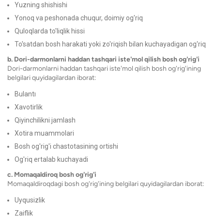
Yuzning shishishi
Yonoq va peshonada chuqur, doimiy og'riq
Quloqlarda to'liqlik hissi
To'satdan bosh harakati yoki zo'riqish bilan kuchayadigan og'riq
b. Dori-darmonlarni haddan tashqari iste'mol qilish bosh og'rig'i
Dori-darmonlarni haddan tashqari iste'mol qilish bosh og'rig'ining
belgilari quyidagilardan iborat:
Bulantı
Xavotirlik
Qiyinchilikni jamlash
Xotira muammolari
Bosh og'rig'i chastotasining ortishi
Og'riq ertalab kuchayadi
c. Momaqaldiroq bosh og'rig'i
Momaqaldiroqdagi bosh og'rig'ining belgilari quyidagilardan iborat:
Uyqusizlik
Zaiflik