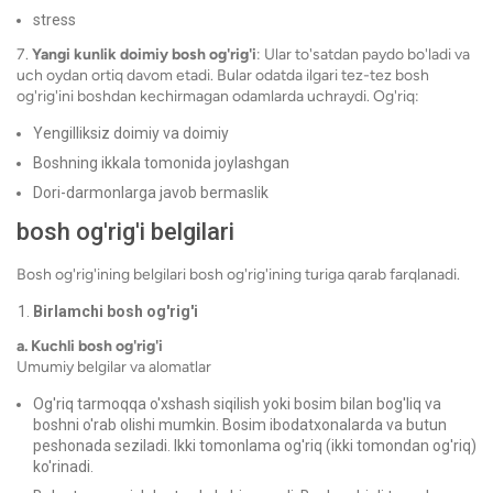
stress
7.
Yangi kunlik doimiy bosh og'rig'i
: Ular to'satdan paydo bo'ladi va
uch oydan ortiq davom etadi. Bular odatda ilgari tez-tez bosh
og'rig'ini boshdan kechirmagan odamlarda uchraydi. Og'riq:
Yengilliksiz doimiy va doimiy
Boshning ikkala tomonida joylashgan
Dori-darmonlarga javob bermaslik
bosh og'rig'i belgilari
Bosh og'rig'ining belgilari bosh og'rig'ining turiga qarab farqlanadi.
Birlamchi bosh og'rig'i
a. Kuchli bosh og'rig'i
Umumiy belgilar va alomatlar
Og'riq tarmoqqa o'xshash siqilish yoki bosim bilan bog'liq va
boshni o'rab olishi mumkin. Bosim ibodatxonalarda va butun
peshonada seziladi. Ikki tomonlama og'riq (ikki tomondan og'riq)
ko'rinadi.