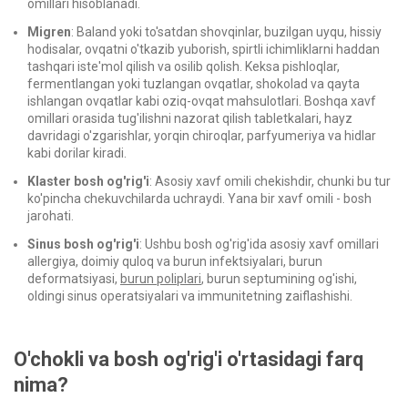
omillari hisoblanadi.
Migren
: Baland yoki to'satdan shovqinlar, buzilgan uyqu, hissiy
hodisalar, ovqatni o'tkazib yuborish, spirtli ichimliklarni haddan
tashqari iste'mol qilish va osilib qolish. Keksa pishloqlar,
fermentlangan yoki tuzlangan ovqatlar, shokolad va qayta
ishlangan ovqatlar kabi oziq-ovqat mahsulotlari. Boshqa xavf
omillari orasida tug'ilishni nazorat qilish tabletkalari, hayz
davridagi o'zgarishlar, yorqin chiroqlar, parfyumeriya va hidlar
kabi dorilar kiradi.
Klaster bosh og'rig'i
: Asosiy xavf omili chekishdir, chunki bu tur
ko'pincha chekuvchilarda uchraydi. Yana bir xavf omili - bosh
jarohati.
Sinus bosh og'rig'i
: Ushbu bosh og'rig'ida asosiy xavf omillari
allergiya, doimiy quloq va burun infektsiyalari, burun
deformatsiyasi,
burun poliplari
, burun septumining og'ishi,
oldingi sinus operatsiyalari va immunitetning zaiflashishi.
O'chokli va bosh og'rig'i o'rtasidagi farq
nima?