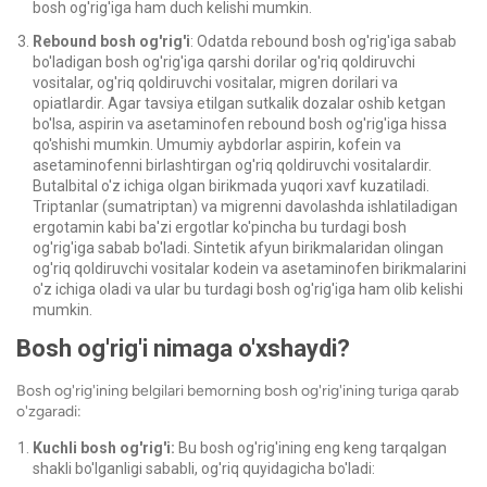
bosh og'rig'iga ham duch kelishi mumkin.
Rebound bosh og'rig'i
: Odatda rebound bosh og'rig'iga sabab
bo'ladigan bosh og'rig'iga qarshi dorilar og'riq qoldiruvchi
vositalar, og'riq qoldiruvchi vositalar, migren dorilari va
opiatlardir. Agar tavsiya etilgan sutkalik dozalar oshib ketgan
bo'lsa, aspirin va asetaminofen rebound bosh og'rig'iga hissa
qo'shishi mumkin. Umumiy aybdorlar aspirin, kofein va
asetaminofenni birlashtirgan og'riq qoldiruvchi vositalardir.
Butalbital o'z ichiga olgan birikmada yuqori xavf kuzatiladi.
Triptanlar (sumatriptan) va migrenni davolashda ishlatiladigan
ergotamin kabi ba'zi ergotlar ko'pincha bu turdagi bosh
og'rig'iga sabab bo'ladi. Sintetik afyun birikmalaridan olingan
og'riq qoldiruvchi vositalar kodein va asetaminofen birikmalarini
o'z ichiga oladi va ular bu turdagi bosh og'rig'iga ham olib kelishi
mumkin.
Bosh og'rig'i nimaga o'xshaydi?
Bosh og'rig'ining belgilari bemorning bosh og'rig'ining turiga qarab
o'zgaradi:
Kuchli bosh og'rig'i:
Bu bosh og'rig'ining eng keng tarqalgan
shakli bo'lganligi sababli, og'riq quyidagicha bo'ladi: