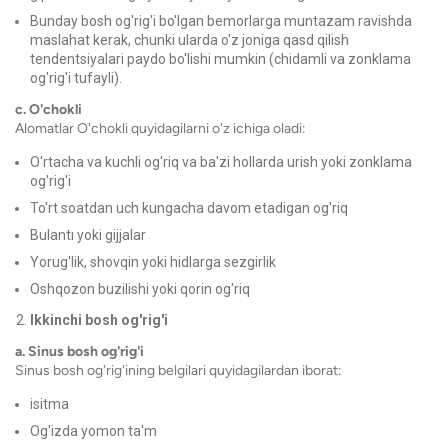
Bunday bosh og'rig'i bo'lgan bemorlarga muntazam ravishda
maslahat kerak, chunki ularda o'z joniga qasd qilish
tendentsiyalari paydo bo'lishi mumkin (chidamli va zonklama
og'rig'i tufayli).
c. O'chokli
Alomatlar
O'chokli
quyidagilarni o'z ichiga oladi:
O'rtacha va kuchli og'riq va ba'zi hollarda urish yoki zonklama
og'rig'i
To'rt soatdan uch kungacha davom etadigan og'riq
Bulantı yoki gijjalar
Yorug'lik, shovqin yoki hidlarga sezgirlik
Oshqozon buzilishi yoki
qorin og'riq
Ikkinchi bosh og'rig'i
a. Sinus bosh og'rig'i
Sinus bosh og'rig'ining belgilari quyidagilardan iborat:
isitma
Og'izda yomon ta'm