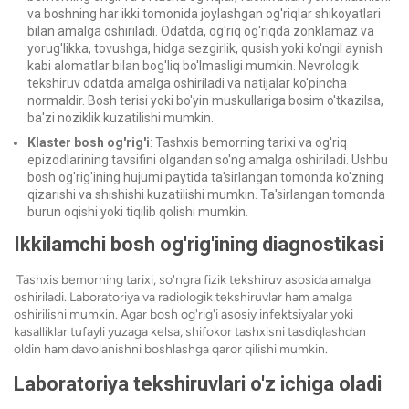
va boshning har ikki tomonida joylashgan og'riqlar shikoyatlari
bilan amalga oshiriladi. Odatda, og'riq og'riqda zonklamaz va
yorug'likka, tovushga, hidga sezgirlik, qusish yoki ko'ngil aynish
kabi alomatlar bilan bog'liq bo'lmasligi mumkin.
Nevrologik
tekshiruv odatda amalga oshiriladi va natijalar ko'pincha
normaldir. Bosh terisi yoki bo'yin muskullariga bosim o'tkazilsa,
ba'zi noziklik kuzatilishi mumkin.
Klaster bosh og'rig'i
: Tashxis bemorning tarixi va og'riq
epizodlarining tavsifini olgandan so'ng amalga oshiriladi. Ushbu
bosh og'rig'ining hujumi paytida ta'sirlangan tomonda ko'zning
qizarishi va shishishi kuzatilishi mumkin. Ta'sirlangan tomonda
burun oqishi yoki tiqilib qolishi mumkin.
Ikkilamchi bosh og'rig'ining diagnostikasi
Tashxis bemorning tarixi, so'ngra fizik tekshiruv asosida amalga
oshiriladi. Laboratoriya va radiologik tekshiruvlar ham amalga
oshirilishi mumkin. Agar bosh og'rig'i asosiy infektsiyalar yoki
kasalliklar tufayli yuzaga kelsa, shifokor tashxisni tasdiqlashdan
oldin ham davolanishni boshlashga qaror qilishi mumkin.
Laboratoriya tekshiruvlari o'z ichiga oladi