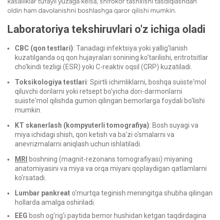
kasalliklar tufayli yuzaga kelsa, shifokor tashxisni tasdiqlashdan
oldin ham davolanishni boshlashga qaror qilishi mumkin.
Laboratoriya tekshiruvlari o'z ichiga oladi
CBC (qon testlari)
: Tanadagi infektsiya yoki yallig'lanish
kuzatilganda oq qon hujayralari sonining ko'tarilishi, eritrotsitlar
cho'kindi tezligi (ESR) yoki C-reaktiv oqsil (CRP) kuzatiladi.
Toksikologiya testlari
: Spirtli ichimliklarni, boshqa suiiste'mol
qiluvchi dorilarni yoki retsept bo'yicha dori-darmonlarni
suiiste'mol qilishda gumon qilingan bemorlarga foydali bo'lishi
mumkin.
KT skanerlash (kompyuterli tomografiya)
: Bosh suyagi va
miya ichidagi shish, qon ketish va ba'zi o'smalarni va
anevrizmalarni aniqlash uchun ishlatiladi.
MRI
boshning (magnit-rezonans tomografiyasi) miyaning
anatomiyasini va miya va orqa miyani qoplaydigan qatlamlarni
ko'rsatadi.
Lumbar pankreat
o'murtqa teginish meningitga shubha qilingan
hollarda amalga oshiriladi.
EEG
bosh og'rig'i paytida bemor hushidan ketgan taqdirdagina