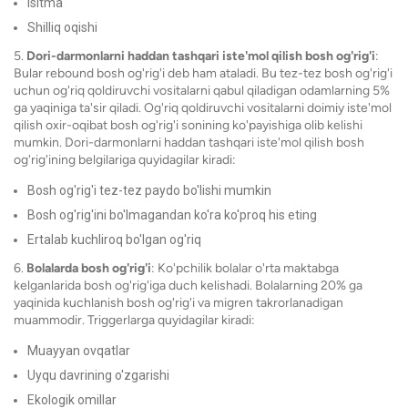
isitma
Shilliq oqishi
5.
Dori-darmonlarni haddan tashqari iste'mol qilish bosh og'rig'i
:
Bular rebound bosh og'rig'i deb ham ataladi. Bu tez-tez bosh og'rig'i
uchun og'riq qoldiruvchi vositalarni qabul qiladigan odamlarning 5%
ga yaqiniga ta'sir qiladi. Og'riq qoldiruvchi vositalarni doimiy iste'mol
qilish oxir-oqibat bosh og'rig'i sonining ko'payishiga olib kelishi
mumkin. Dori-darmonlarni haddan tashqari iste'mol qilish bosh
og'rig'ining belgilariga quyidagilar kiradi:
Bosh og'rig'i tez-tez paydo bo'lishi mumkin
Bosh og'rig'ini bo'lmagandan ko'ra ko'proq his eting
Ertalab kuchliroq bo'lgan og'riq
6.
Bolalarda bosh og'rig'i
: Ko'pchilik bolalar o'rta maktabga
kelganlarida bosh og'rig'iga duch kelishadi. Bolalarning 20% ​​ga
yaqinida kuchlanish bosh og'rig'i va migren takrorlanadigan
muammodir. Triggerlarga quyidagilar kiradi:
Muayyan ovqatlar
Uyqu davrining o'zgarishi
Ekologik omillar