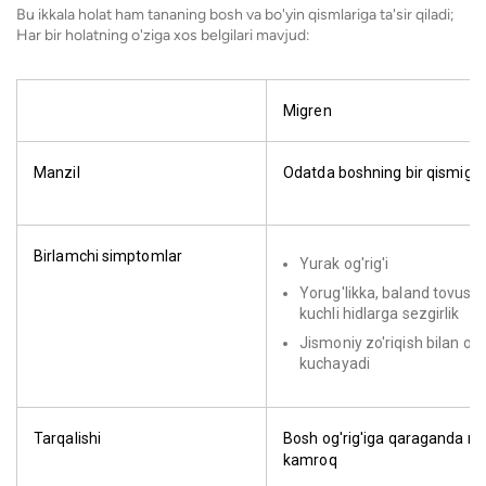
Bu ikkala holat ham tananing bosh va bo'yin qismlariga ta'sir qiladi;
Har bir holatning o'ziga xos belgilari mavjud:
Migren
Manzil
Odatda boshning bir qismiga ta
Birlamchi simptomlar
Yurak og'rig'i
Yorug'likka, baland tovush
kuchli hidlarga sezgirlik
Jismoniy zo'riqish bilan og'
kuchayadi
Tarqalishi
Bosh og'rig'iga qaraganda ni
kamroq