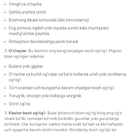
Yengil va o'rtacha
Qattiq urishsiz izchil
Boshning ikkala tomonida (ikki tomonlama)
Eng yomoni, egilish yoki tepada yurish kabi muntazam
mashg'ulotlar paytida
Retseptsiz davolanishga javob beradi
2.
O'chaylar
: Bu ikkinchi eng keng tarqalgan bosh og'rig'i. Migren
bilan og'rigan odamlar:
Bulantı yoki gijjalar
O'rtacha va kuchli og'riqlar va ba'zi hollarda urish yoki zonklama
og'rig'i
To'rt soatdan uch kungacha davom etadigan bosh og'rig'i
Yorug'lik, shovqin yoki hidlarga sezgirlik
Qorin og'riq
3.
Klaster bosh og'rig'i
: Bular birlamchi bosh og'rig'ining eng og'ir
shakli bo'lib, nomidan ko'rinib turibdiki, guruhlar yoki guruhlarga
bo'linadi. Ular kuniga bir-sakkiz marta sodir bo'ladi va ikki haftadan
uch oygacha davom etishi mumkin. Ba'zida bu bosh og'rig'i bir