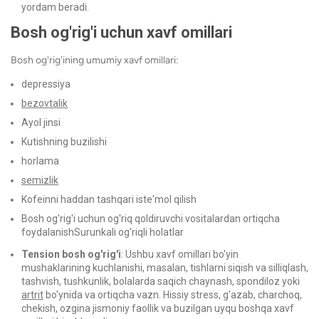
yordam beradi.
Bosh og'rig'i uchun xavf omillari
Bosh og'rig'ining umumiy xavf omillari:
depressiya
bezovtalik
Ayol jinsi
Kutishning buzilishi
horlama
semizlik
Kofeinni haddan tashqari iste'mol qilish
Bosh og'rig'i uchun og'riq qoldiruvchi vositalardan ortiqcha
foydalanish
Surunkali og'riqli holatlar
Tension bosh og'rig'i
: Ushbu xavf omillari bo'yin
mushaklarining kuchlanishi, masalan, tishlarni siqish va silliqlash,
tashvish, tushkunlik, bolalarda saqich chaynash, spondiloz yoki
artrit
bo'ynida va ortiqcha vazn. Hissiy stress, g'azab, charchoq,
chekish, ozgina jismoniy faollik va buzilgan uyqu boshqa xavf