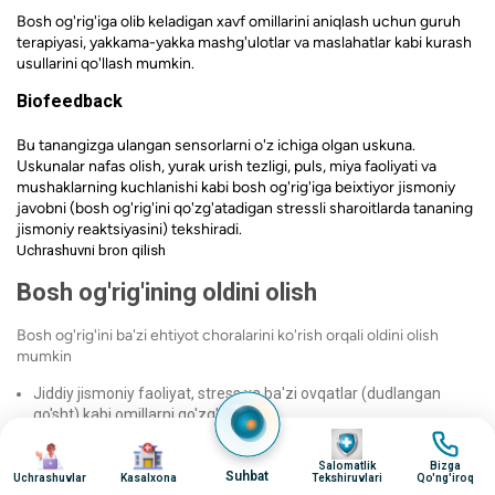
Bosh og'rig'iga olib keladigan xavf omillarini aniqlash uchun guruh
terapiyasi, yakkama-yakka mashg'ulotlar va maslahatlar kabi kurash
usullarini qo'llash mumkin.
Biofeedback
Bu tanangizga ulangan sensorlarni o'z ichiga olgan uskuna.
Uskunalar nafas olish, yurak urish tezligi, puls, miya faoliyati va
mushaklarning kuchlanishi kabi bosh og'rig'iga beixtiyor jismoniy
javobni (bosh og'rig'ini qo'zg'atadigan stressli sharoitlarda tananing
jismoniy reaktsiyasini) tekshiradi.
Uchrashuvni bron qilish
Bosh og'rig'ining oldini olish
Bosh og'rig'ini ba'zi ehtiyot choralarini ko'rish orqali oldini olish
mumkin
Jiddiy jismoniy faoliyat, stress va ba'zi ovqatlar (dudlangan
go'sht) kabi omillarni qo'zg'atmang.
surat
surat
Belgilangan dori-darmonlarni o'z vaqtida qabul qiling (dorilarni
surat
surat
ortiqcha ishlatmang va belgilangan dozadan kam olmang)
Salomatlik
Bizga
Suhbat
Uchrashuvlar
Kasalxona
Tekshiruvlari
Qo'ng'iroq