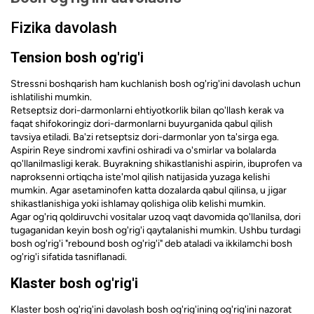
Fizika davolash
Tension bosh og'rig'i
Stressni boshqarish ham kuchlanish bosh og'rig'ini davolash uchun
ishlatilishi mumkin.
Retseptsiz dori-darmonlarni ehtiyotkorlik bilan qo'llash kerak va
faqat shifokoringiz dori-darmonlarni buyurganida qabul qilish
tavsiya etiladi. Ba'zi retseptsiz dori-darmonlar yon ta'sirga ega.
Aspirin Reye sindromi xavfini oshiradi va o'smirlar va bolalarda
qo'llanilmasligi kerak. Buyrakning shikastlanishi aspirin, ibuprofen va
naproksenni ortiqcha iste'mol qilish natijasida yuzaga kelishi
mumkin. Agar asetaminofen katta dozalarda qabul qilinsa, u jigar
shikastlanishiga yoki ishlamay qolishiga olib kelishi mumkin.
Agar og'riq qoldiruvchi vositalar uzoq vaqt davomida qo'llanilsa, dori
tugaganidan keyin bosh og'rig'i qaytalanishi mumkin. Ushbu turdagi
bosh og'rig'i "rebound bosh og'rig'i" deb ataladi va ikkilamchi bosh
og'rig'i sifatida tasniflanadi.
Klaster bosh og'rig'i
Klaster bosh og'rig'ini davolash bosh og'rig'ining og'rig'ini nazorat