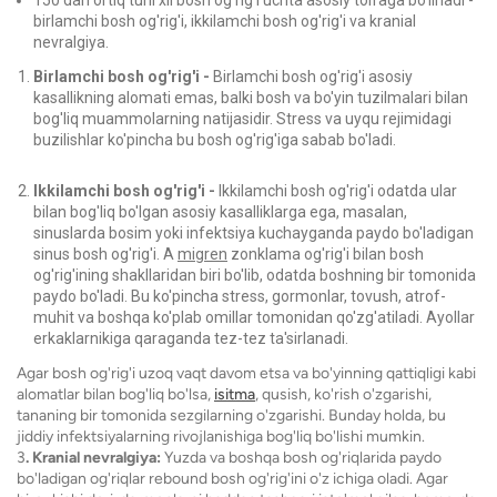
150 dan ortiq turli xil bosh og'rig'i uchta asosiy toifaga bo'linadi -
birlamchi bosh og'rig'i, ikkilamchi bosh og'rig'i va kranial
nevralgiya.
Birlamchi bosh og'rig'i -
Birlamchi bosh og'rig'i asosiy
kasallikning alomati emas, balki bosh va bo'yin tuzilmalari bilan
bog'liq muammolarning natijasidir. Stress va uyqu rejimidagi
buzilishlar ko'pincha bu bosh og'rig'iga sabab bo'ladi.
Ikkilamchi bosh og'rig'i -
Ikkilamchi bosh og'rig'i odatda ular
bilan bog'liq bo'lgan asosiy kasalliklarga ega, masalan,
sinuslarda bosim yoki infektsiya kuchayganda paydo bo'ladigan
sinus bosh og'rig'i. A
migren
zonklama og'rig'i bilan bosh
og'rig'ining shakllaridan biri bo'lib, odatda boshning bir tomonida
paydo bo'ladi. Bu ko'pincha stress, gormonlar, tovush, atrof-
muhit va boshqa ko'plab omillar tomonidan qo'zg'atiladi. Ayollar
erkaklarnikiga qaraganda tez-tez ta'sirlanadi.
Agar bosh og'rig'i uzoq vaqt davom etsa va bo'yinning qattiqligi kabi
alomatlar bilan bog'liq bo'lsa,
isitma
, qusish, ko'rish o'zgarishi,
tananing bir tomonida sezgilarning o'zgarishi. Bunday holda, bu
jiddiy infektsiyalarning rivojlanishiga bog'liq bo'lishi mumkin.
3
. Kranial nevralgiya:
Yuzda va boshqa bosh og'riqlarida paydo
bo'ladigan og'riqlar rebound bosh og'rig'ini o'z ichiga oladi. Agar