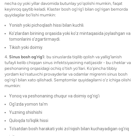
necha oy yoki yillar davomida butunlay yo'qolishi mumkin, faqat
keyinroq qaytib keladi. Klaster bosh og'rig'i bilan og'rigan bemorda
quyidagilar bo'lishi mumkin:
Yonish yoki pichoqlash hissi bilan kuchli.
Ko'zlardan birining orqasida yoki ko'z mintaqasida joylashgan va
tomonlarini o'zgartirmaydi.
Tikish yoki doimiy.
4.
Sinus bosh og'rig'i
: bu sinuslarda tiqilib qolish va yallig'lanish
tufayli kelib chiqqan sinus infektsiyasining natijasidir - bu cheklar va
peshonaning orqasidagi ochiq o'tish yo'llari. Ko'pincha tibbiy
yordam ko'rsatuvchi provayderlar va odamlar migrenni sinus bosh
og'rig'i bilan xato qilishadi. Semptomlar quyidagilarni o'z ichiga olishi
mumkin:
Yonoq va peshonaning chuqur va doimiy og'rig'i
Og'izda yomon ta'm
Yuzning shishishi
Quloqda to'liqlik hissi
To'satdan bosh harakati yoki zo'riqish bilan kuchayadigan og'riq