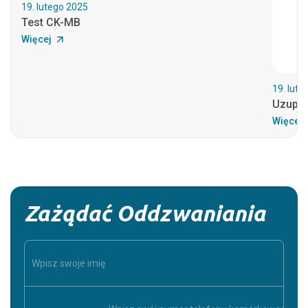
19. lutego 2025
Test CK-MB
Więcej
19. lute
Uzupełn
Więcej
Zażądać Oddzwaniania