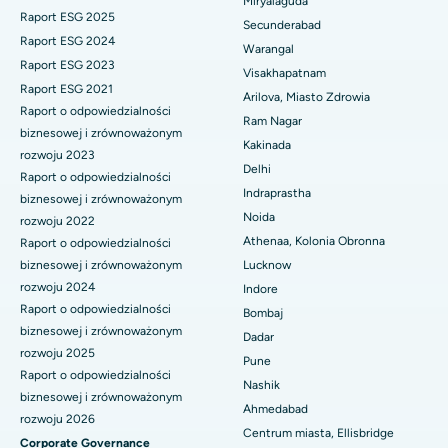
Miryalaguda
Najlepszy szpital w Vijay Nagar, Indore
Raport ESG 2025
Secunderabad
Biopsja nerki
Raport ESG 2024
Warangal
Najlepszy szpital przy Suryaraopeta Main Road, Kakinada
Raport ESG 2023
Paratyroidektomia
Visakhapatnam
Raport ESG 2021
Najlepszy szpital przy Canal Circular Road w Kalkucie
Arilova, Miasto Zdrowia
Raport o odpowiedzialności
Chirurgia cytoredukcyjna
Ram Nagar
Najlepszy szpital w dzielnicy biznesowej Belapur, Navi Mumbai
biznesowej i zrównoważonym
Kakinada
Ceramiczna całkowita wymiana stawu kolanowego
rozwoju 2023
Delhi
Najlepszy szpital w Panchavati, Nashik
Raport o odpowiedzialności
ERCP
Indraprastha
biznesowej i zrównoważonym
Najlepszy szpital w Secunderabad, Hajdarabad
Noida
rozwoju 2022
Athenaa, Kolonia Obronna
Raport o odpowiedzialności
Najlepszy szpital w Seshadripuram, Bangalore
biznesowej i zrównoważonym
Lucknow
rozwoju 2024
Indore
Najlepszy szpital przy Waltair Main Road, Visakhapatnam
Raport o odpowiedzialności
Bombaj
biznesowej i zrównoważonym
Najlepszy szpital na Subhash Nagar Road, Karimnagar
Dadar
rozwoju 2025
Pune
Najlepszy szpital w Managari, Karaikudi
Raport o odpowiedzialności
Nashik
biznesowej i zrównoważonym
Ahmedabad
Najlepszy szpital w Arepally, Warangal
rozwoju 2026
Centrum miasta, Ellisbridge
Corporate Governance