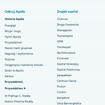
Najlepszy szpital położniczy w Thousand Lights w Ćennaju
Znajdź pulmonologa
Minimalnie inwazyjna całkowita wymiana stawu kolanowego
Odkryj Apollo
Znajdź szpital
podmięśniowego
Najlepszy szpital w Paschim Boragaon, Guwahati
Historia Apolla
Chennai
Szybka wymiana stawu kolanowego w ramach opieki dziennej
Najlepszy szpital przy PH Road w Chennai
Znajdź dentystę
Droga Greamsów
Przegląd
Rękawowa resekcja żołądka
Wanagaram
Najlepszy ośrodek kardiologiczny w Thousand Lights w
Wizja i misja
Ćennaju
Teynampeta
Hymn Apolla
Operacja laserowa Lasik
Znajdź pediatrię
OMR
Przywództwo
Najlepszy szpital w Jubilee Hills, Hajdarabad
Tondiarpet
Nasze marki grupowe
Korekcja nosa
dla Kotturpura
Najlepszy szpital w Tondiarpet, Chennai
Nagrody i wyróżnienia
Znajdź dermatologa
Liposukcja
Firstmed
Sojusze
Najlepszy szpital w Kotturpuram, Chennai
Szpital Dziecięcy
Osiągnięcia i kamienie milowe
Angiogram wieńcowy
Szpital Położniczy
Dzień w Apollo
Najlepszy szpital na Kovai Road, Karur
karapakkam
Znajdź urologa
Kariera
Wymiana przezcewnikowej zastawki aortalnej
Centrum Serca
Najlepszy szpital w Karapakkam, Chennai
Przywództwo
Naprawa zastawki MitraClip
Proton
Przywództwo ➤
Najlepszy szpital w Arilova, Vizag
Cochin
Znajdź diabetologa
Minimalnie inwazyjna kardiochirurgia
Dr Prathap C. Reddy
bangalore
Najlepszy szpital przy Kanpur Road w Lucknow
Doktor Preetha Reddy
Ulica Bannerghatta