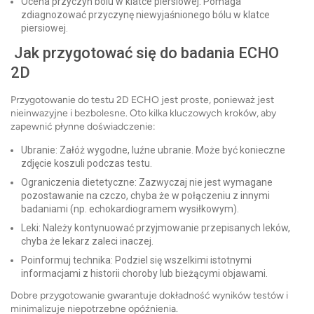
Ocena przyczyn bólu w klatce piersiowej: Pomaga
zdiagnozować przyczynę niewyjaśnionego bólu w klatce
piersiowej.
Jak przygotować się do badania ECHO
2D
Przygotowanie do testu 2D ECHO jest proste, ponieważ jest
nieinwazyjne i bezbolesne. Oto kilka kluczowych kroków, aby
zapewnić płynne doświadczenie:
Ubranie: Załóż wygodne, luźne ubranie. Może być konieczne
zdjęcie koszuli podczas testu.
Ograniczenia dietetyczne: Zazwyczaj nie jest wymagane
pozostawanie na czczo, chyba że w połączeniu z innymi
badaniami (np. echokardiogramem wysiłkowym).
Leki: Należy kontynuować przyjmowanie przepisanych leków,
chyba że lekarz zaleci inaczej.
Poinformuj technika: Podziel się wszelkimi istotnymi
informacjami z historii choroby lub bieżącymi objawami.
Dobre przygotowanie gwarantuje dokładność wyników testów i
minimalizuje niepotrzebne opóźnienia.