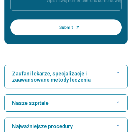
Zaufani lekarze, specjalizacje i
zaawansowane metody leczenia
Znajdź szpital
Nasze szpitale
Znajdź kardiologa
Najlepszy szpital w Karukutty, Cochin
Najważniejsze procedury