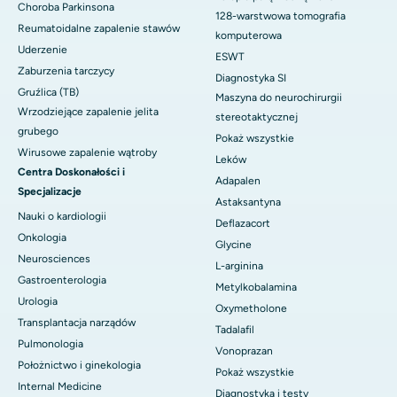
Choroba Parkinsona
128-warstwowa tomografia
Reumatoidalne zapalenie stawów
komputerowa
Uderzenie
ESWT
Zaburzenia tarczycy
Diagnostyka SI
Gruźlica (TB)
Maszyna do neurochirurgii
Wrzodziejące zapalenie jelita
stereotaktycznej
grubego
Pokaż wszystkie
Wirusowe zapalenie wątroby
Leków
Centra Doskonałości i
Adapalen
Specjalizacje
Astaksantyna
Nauki o kardiologii
Deflazacort
Onkologia
Glycine
Neurosciences
L-arginina
Gastroenterologia
Metylkobalamina
Urologia
Oxymetholone
Transplantacja narządów
Tadalafil
Pulmonologia
Vonoprazan
Położnictwo i ginekologia
Pokaż wszystkie
Internal Medicine
Diagnostyka i testy