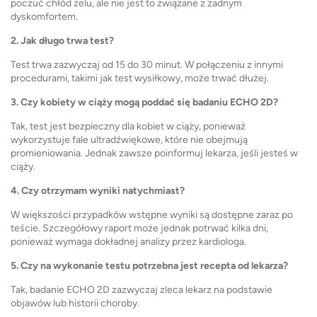
poczuć chłód żelu, ale nie jest to związane z żadnym
dyskomfortem.
2. Jak długo trwa test?
Test trwa zazwyczaj od 15 do 30 minut. W połączeniu z innymi
procedurami, takimi jak test wysiłkowy, może trwać dłużej.
3. Czy kobiety w ciąży mogą poddać się badaniu ECHO 2D?
Tak, test jest bezpieczny dla kobiet w ciąży, ponieważ
wykorzystuje fale ultradźwiękowe, które nie obejmują
promieniowania. Jednak zawsze poinformuj lekarza, jeśli jesteś w
ciąży.
4. Czy otrzymam wyniki natychmiast?
W większości przypadków wstępne wyniki są dostępne zaraz po
teście. Szczegółowy raport może jednak potrwać kilka dni,
ponieważ wymaga dokładnej analizy przez kardiologa.
5. Czy na wykonanie testu potrzebna jest recepta od lekarza?
Tak, badanie ECHO 2D ​​zazwyczaj zleca lekarz na podstawie
objawów lub historii choroby.