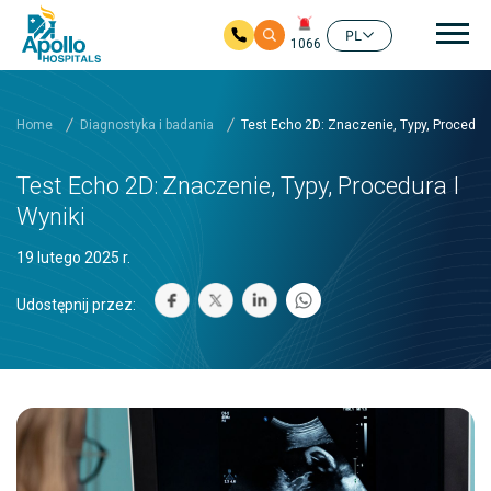
głó
PL
1066
Przejdź do głównej zawartości
Home
Diagnostyka i badania
Test Echo 2D: Znaczenie, Typy, Procedura
Test Echo 2D: Znaczenie, Typy, Procedura I
Wyniki
19 lutego 2025 r.
Udostępnij przez: