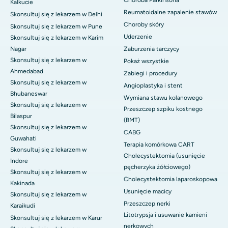
Choroba Parkinsona
Kalkucie
Reumatoidalne zapalenie stawów
Skonsultuj się z lekarzem w Delhi
Choroby skóry
Skonsultuj się z lekarzem w Pune
Uderzenie
Skonsultuj się z lekarzem w Karim
Nagar
Zaburzenia tarczycy
Skonsultuj się z lekarzem w
Pokaż wszystkie
Ahmedabad
Zabiegi i procedury
Skonsultuj się z lekarzem w
Angioplastyka i stent
Bhubaneswar
Wymiana stawu kolanowego
Skonsultuj się z lekarzem w
Przeszczep szpiku kostnego
Bilaspur
(BMT)
Skonsultuj się z lekarzem w
CABG
Guwahati
Terapia komórkowa CART
Skonsultuj się z lekarzem w
Cholecystektomia (usunięcie
Indore
pęcherzyka żółciowego)
Skonsultuj się z lekarzem w
Cholecystektomia laparoskopowa
Kakinada
Usunięcie macicy
Skonsultuj się z lekarzem w
Przeszczep nerki
Karaikudi
Litotrypsja i usuwanie kamieni
Skonsultuj się z lekarzem w Karur
nerkowych