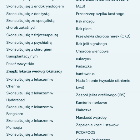
Skonsultuj się z endokrynologiem
(ALS)
Skonsultuj się z dentystą
Przeszczep szpiku kostnego
Skonsultuj się ze specjalistą
Rak mózgu
chorób zakaźnych
Rak piersi
Skonsultuj się z fizjoterapeutą
Przewlekła choroba nerek (CKD)
Skonsultuj się z psychiatrą
Rak jelita grubego
Skonsultuj się z chirurgiem
Choroba wieńcowa
transplantacyjnym
cukrzyca
Pokaż wszystkie
Padaczka
Znajdź lekarza według lokalizacji
hantawirus
Skonsultuj się z lekarzem w
Nadciśnienie (wysokie ciśnienie
Chennai
krwi)
Skonsultuj się z lekarzem w
Zespół jelita drażliwego (IBS)
Hyderabad
Kamienie nerkowe
Skonsultuj się z lekarzem w
Białaczka
Bangalore
Marskość wątroby
Skonsultuj się z lekarzem w
Zapalenie kości i stawów
Mumbaju
PCO/PCOS
Skonsultuj się z lekarzem w