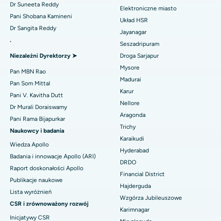
Ablacja cewnika
Dr Suneeta Reddy
Elektroniczne miasto
Najlepszy szpital w sektorze 26, Noida
Znajdź ginekologa
Pani Shobana Kamineni
Operacja rekonstrukcji ACL
Układ HSR
Dr Sangita Reddy
Najlepszy szpital w Gandhinagarze, Ahmedabad
Jayanagar
Odwrócenie ramienia
.
Seszadripuram
Znajdź lekarza ogólnego
Najlepszy szpital w Aragondzie, Andhra Pradesh
Niezależni Dyrektorzy ➤
Droga Sarjapur
Ablacja endometrium
Mysore
Najlepszy szpital przy Bannerghatta Road w Bangalore
Pan MBN Rao
Embolizacja tętnicy macicznej
Madurai
Pan Som Mittal
Znajdź psychologa
Najlepszy szpital w oddziale 15 w Bhubaneswar
Karur
Pani V. Kavitha Dutt
Cystektomia jajnika
Nellore
Dr Murali Doraiswamy
Najlepszy szpital przy Seepat Road w Bilaspur
Aragonda
Operacja raka piersi
Pani Rama Bijapurkar
Znajdź chirurga ogólnego
Trichy
Najlepszy szpital w Ellisbridge, Ahmedabad
Naukowcy i badania
Brachyterapia
Karaikudi
Wiedza Apollo
Najlepszy szpital w Nowym Delhi
Hyderabad
Badania i innowacje Apollo (ARI)
Kolonoskopia
DRDO
Najlepszy szpital w DRDO, Hajdarabad
Raport doskonałości Apollo
Financial District
Polipektomia
Publikacje naukowe
Hajderguda
Najlepszy szpital przy GS Road w Guwahati
Lista wyróżnień
Głęboka stymulacja mózgu
Wzgórza Jubileuszowe
CSR i zrównoważony rozwój
Najlepszy szpital w Hajdarabadzie
Karimnagar
Dializa otrzewnowa
Inicjatywy CSR