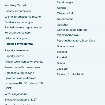
Najlepszy szpital w Arera Colony, Bhopal
Gandhinagar
Komitety Zarządu
Kalkuta
Najlepszy szpital w Jayanagar, Bangalore
Zasady korporacyjne
Obejście EM
Walne zgromadzenia roczne
Narendrapur
Najlepszy szpital w KK Nagar, Madurai
Działania korporacyjne
Guwahati
Zawiadomienie o głosowaniu
Najlepszy szpital w Ramji Nagar, Nellore
Christian Basti, Szpitale
korespondencyjnym
Międzynarodowe
Listy nominacyjne
Najlepszy szpital w sektorze 19, Rourkela
Paschim Boragaon, Excel Care
Relacje z inwestorami
Bhubaneswar
Najlepszy szpital w Swargate, Pune
Raporty finansowe
Bilaspur
Raporty roczne
Najlepszy szpital onkologiczny dla kobiet w południowym Delhi
Rourkel
Prezentacje wyników i zysków
Bhopal
Prezentacja dla inwestorów
Jabalpur
Zgłoszenia regulacyjne
Navsari, Szpital Nirali
Ujawnienia na podstawie
przepisów 46 i 62 ustawy SEBI
LODR
Wzór akcjonariatu
Zwołane spotkanie NCLT