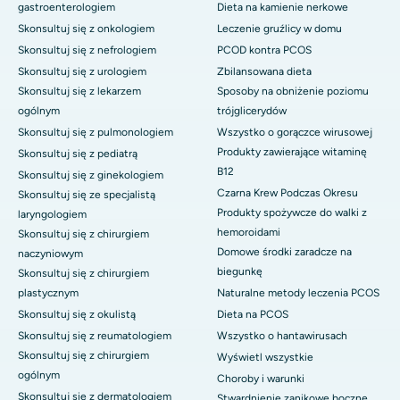
gastroenterologiem
Dieta na kamienie nerkowe
Skonsultuj się z onkologiem
Leczenie gruźlicy w domu
Skonsultuj się z nefrologiem
PCOD kontra PCOS
Skonsultuj się z urologiem
Zbilansowana dieta
Skonsultuj się z lekarzem
Sposoby na obniżenie poziomu
ogólnym
trójglicerydów
Skonsultuj się z pulmonologiem
Wszystko o gorączce wirusowej
Produkty zawierające witaminę
Skonsultuj się z pediatrą
B12
Skonsultuj się z ginekologiem
Czarna Krew Podczas Okresu
Skonsultuj się ze specjalistą
Produkty spożywcze do walki z
laryngologiem
hemoroidami
Skonsultuj się z chirurgiem
Domowe środki zaradcze na
naczyniowym
biegunkę
Skonsultuj się z chirurgiem
plastycznym
Naturalne metody leczenia PCOS
Skonsultuj się z okulistą
Dieta na PCOS
Skonsultuj się z reumatologiem
Wszystko o hantawirusach
Skonsultuj się z chirurgiem
Wyświetl wszystkie
ogólnym
Choroby i warunki
Skonsultuj się z dermatologiem
Stwardnienie zanikowe boczne