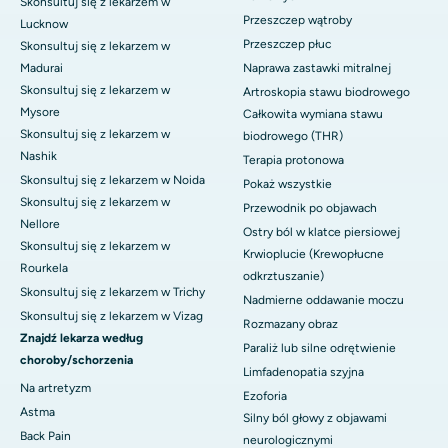
Skonsultuj się z lekarzem w
Przeszczep wątroby
Lucknow
Przeszczep płuc
Skonsultuj się z lekarzem w
Madurai
Naprawa zastawki mitralnej
Skonsultuj się z lekarzem w
Artroskopia stawu biodrowego
Mysore
Całkowita wymiana stawu
Skonsultuj się z lekarzem w
biodrowego (THR)
Nashik
Terapia protonowa
Skonsultuj się z lekarzem w Noida
Pokaż wszystkie
Skonsultuj się z lekarzem w
Przewodnik po objawach
Nellore
Ostry ból w klatce piersiowej
Skonsultuj się z lekarzem w
Krwioplucie (Krewopłucne
Rourkela
odkrztuszanie)
Skonsultuj się z lekarzem w Trichy
Nadmierne oddawanie moczu
Skonsultuj się z lekarzem w Vizag
Rozmazany obraz
Znajdź lekarza według
Paraliż lub silne odrętwienie
choroby/schorzenia
Limfadenopatia szyjna
Na artretyzm
Ezoforia
Astma
Silny ból głowy z objawami
Back Pain
neurologicznymi