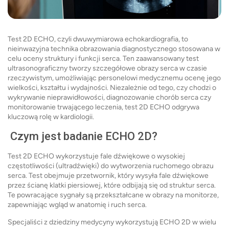
Test 2D ECHO, czyli dwuwymiarowa echokardiografia, to
nieinwazyjna technika obrazowania diagnostycznego stosowana w
celu oceny struktury i funkcji serca. Ten zaawansowany test
ultrasonograficzny tworzy szczegółowe obrazy serca w czasie
rzeczywistym, umożliwiając personelowi medycznemu ocenę jego
wielkości, kształtu i wydajności. Niezależnie od tego, czy chodzi o
wykrywanie nieprawidłowości, diagnozowanie chorób serca czy
monitorowanie trwającego leczenia, test 2D ECHO odgrywa
kluczową rolę w kardiologii.
Czym jest badanie ECHO 2D?
Test 2D ECHO wykorzystuje fale dźwiękowe o wysokiej
częstotliwości (ultradźwięki) do wytworzenia ruchomego obrazu
serca. Test obejmuje przetwornik, który wysyła fale dźwiękowe
przez ścianę klatki piersiowej, które odbijają się od struktur serca.
Te powracające sygnały są przekształcane w obrazy na monitorze,
zapewniając wgląd w anatomię i ruch serca.
Specjaliści z dziedziny medycyny wykorzystują ECHO 2D ​​w wielu