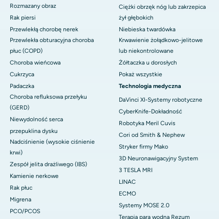
Rozmazany obraz
Ciężki obrzęk nóg lub zakrzepica
Rak piersi
żył głębokich
Przewlekłą chorobę nerek
Niebieska twardówka
Przewlekła obturacyjna choroba
Krwawienie żołądkowo-jelitowe
płuc (COPD)
lub niekontrolowane
Choroba wieńcowa
Żółtaczka u dorosłych
Cukrzyca
Pokaż wszystkie
Padaczka
Technologia medyczna
Choroba refluksowa przełyku
DaVinci XI-Systemy robotyczne
(GERD)
CyberKnife-Dokładność
Niewydolność serca
Robotyka Meril Cuvis
przepuklina dysku
Cori od Smith & Nephew
Nadciśnienie (wysokie ciśnienie
Stryker firmy Mako
krwi)
3D Neuronawigacyjny System
Zespół jelita drażliwego (IBS)
3 TESLA MRI
Kamienie nerkowe
LINAC
Rak płuc
ECMO
Migrena
Systemy MOSE 2.0
PCO/PCOS
Terapia parą wodną Rezum