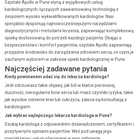
Szpitale Apollo w Pune słyną z wyjątkowych usług
kardiologicznych, łączących zaawansowaną technologię z
zespołem wysoko wykwalifikowanych kardiologów. Nasi
specjaliści dysponują najnowocześniejszymi narzędziami
diagnostycznymi i metodami leczenia, zapewniając kompleksową
opiekę dostosowaną do potrzeb każdego pacjenta. Dbając o
bezpieczeństwo i komfort pacjentów, szpitale Apollo zapewniają
przyjazne środowisko do zarządzania zdrowiem serca, co czyni je
zaufanym wyborem w zakresie opieki kardiologicznej w Pune.
Najczęściej zadawane pytania
Kiedy powinienem udać się do lekarza kardiologa?
Jeśli odczuwasz takie objawy, jak ból w klatce piersiowej,
duszność, nieregularne bicie serca lub masz czynniki ryzyka, takie
jak wysokie ciśnienie krwi lub cukrzyca, zaleca się konsultację z
kardiologiem.
Jak wybrać najlepszego lekarza kardiologa w Pune?
Szukaj kardiologa z odpowiednim doświadczeniem, certyfikatem i
pozytywnymi opiniami pacjentów. Weź pod uwagę jego
specjalizację i usługi oferowane w jego gabinecie.