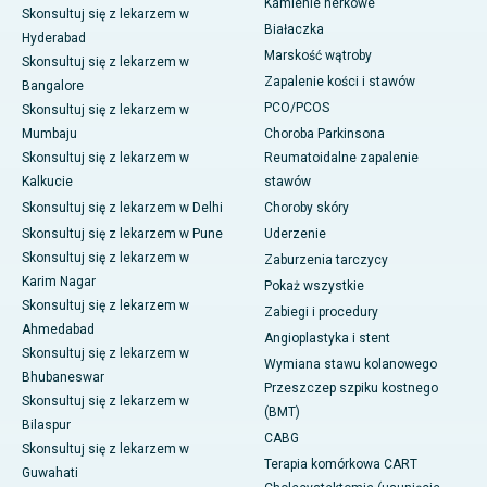
Kamienie nerkowe
Skonsultuj się z lekarzem w
Białaczka
Hyderabad
Marskość wątroby
Skonsultuj się z lekarzem w
Zapalenie kości i stawów
Bangalore
PCO/PCOS
Skonsultuj się z lekarzem w
Mumbaju
Choroba Parkinsona
Skonsultuj się z lekarzem w
Reumatoidalne zapalenie
Kalkucie
stawów
Skonsultuj się z lekarzem w Delhi
Choroby skóry
Skonsultuj się z lekarzem w Pune
Uderzenie
Skonsultuj się z lekarzem w
Zaburzenia tarczycy
Karim Nagar
Pokaż wszystkie
Skonsultuj się z lekarzem w
Zabiegi i procedury
Ahmedabad
Angioplastyka i stent
Skonsultuj się z lekarzem w
Wymiana stawu kolanowego
Bhubaneswar
Przeszczep szpiku kostnego
Skonsultuj się z lekarzem w
(BMT)
Bilaspur
CABG
Skonsultuj się z lekarzem w
Terapia komórkowa CART
Guwahati