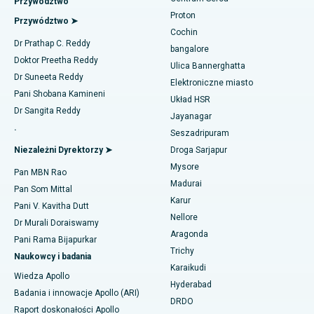
Przywództwo
Najlepszy szpital w Karapakkam, Chennai
Proton
Naprawa zastawki MitraClip
Przywództwo ➤
Najlepszy szpital w Arilova, Vizag
Cochin
Znajdź diabetologa
Dr Prathap C. Reddy
Minimalnie inwazyjna kardiochirurgia
bangalore
Najlepszy szpital przy Kanpur Road w Lucknow
Doktor Preetha Reddy
Ulica Bannerghatta
Ablacja cewnika
Dr Suneeta Reddy
Elektroniczne miasto
Najlepszy szpital w sektorze 26, Noida
Znajdź ginekologa
Pani Shobana Kamineni
Układ HSR
Operacja rekonstrukcji ACL
Dr Sangita Reddy
Najlepszy szpital w Gandhinagarze, Ahmedabad
Jayanagar
.
Odwrócenie ramienia
Seszadripuram
Znajdź lekarza ogólnego
Najlepszy szpital w Aragondzie, Andhra Pradesh
Niezależni Dyrektorzy ➤
Droga Sarjapur
Ablacja endometrium
Mysore
Najlepszy szpital przy Bannerghatta Road w Bangalore
Pan MBN Rao
Madurai
Embolizacja tętnicy macicznej
Pan Som Mittal
Znajdź psychologa
Najlepszy szpital w oddziale 15 w Bhubaneswar
Karur
Pani V. Kavitha Dutt
Cystektomia jajnika
Nellore
Dr Murali Doraiswamy
Najlepszy szpital przy Seepat Road w Bilaspur
Aragonda
Pani Rama Bijapurkar
Operacja raka piersi
Znajdź chirurga ogólnego
Trichy
Najlepszy szpital w Ellisbridge, Ahmedabad
Naukowcy i badania
Karaikudi
Brachyterapia
Wiedza Apollo
Najlepszy szpital w Nowym Delhi
Hyderabad
Badania i innowacje Apollo (ARI)
Kolonoskopia
DRDO
Raport doskonałości Apollo
Najlepszy szpital w DRDO, Hajdarabad