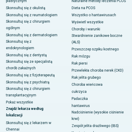
plastycznym
Naturalne metody leczenia PCOS
Skonsultuj się z okulistą
Dieta na PCOS
Skonsultuj się z reumatologiem
Wszystko o hantawirusach
Skonsultuj się z chirurgiem
Wyświetl wszystkie
ogólnym
Choroby i warunki
Skonsultuj się z dermatologiem
Stwardnienie zanikowe boczne
Skonsultuj się z
(ALS)
endokrynologiem
Przeszczep szpiku kostnego
Skonsultuj się z dentystą
Rak mózgu
Skonsultuj się ze specjalistą
Rak piersi
chorób zakaźnych
Przewlekła choroba nerek (CKD)
Skonsultuj się z fizjoterapeutą
Rak jelita grubego
Skonsultuj się z psychiatrą
Choroba wieńcowa
Skonsultuj się z chirurgiem
cukrzyca
transplantacyjnym
Padaczka
Pokaż wszystkie
hantawirus
Znajdź lekarza według
Nadciśnienie (wysokie ciśnienie
lokalizacji
krwi)
Skonsultuj się z lekarzem w
Zespół jelita drażliwego (IBS)
Chennai