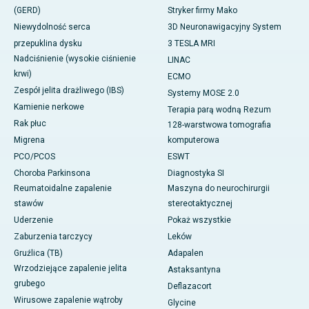
(GERD)
Stryker firmy Mako
Niewydolność serca
3D Neuronawigacyjny System
przepuklina dysku
3 TESLA MRI
Nadciśnienie (wysokie ciśnienie
LINAC
krwi)
ECMO
Zespół jelita drażliwego (IBS)
Systemy MOSE 2.0
Kamienie nerkowe
Terapia parą wodną Rezum
Rak płuc
128-warstwowa tomografia
Migrena
komputerowa
PCO/PCOS
ESWT
Choroba Parkinsona
Diagnostyka SI
Reumatoidalne zapalenie
Maszyna do neurochirurgii
stawów
stereotaktycznej
Uderzenie
Pokaż wszystkie
Zaburzenia tarczycy
Leków
Gruźlica (TB)
Adapalen
Wrzodziejące zapalenie jelita
Astaksantyna
grubego
Deflazacort
Wirusowe zapalenie wątroby
Glycine