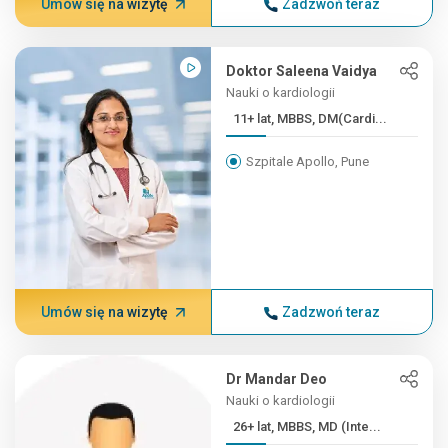
Umów się na wizytę
Zadzwoń teraz
Doktor Saleena Vaidya
Nauki o kardiologii
11+ lat, MBBS, DM(Cardi...
Szpitale Apollo, Pune
Umów się na wizytę
Zadzwoń teraz
Dr Mandar Deo
Nauki o kardiologii
26+ lat, MBBS, MD (Inte...