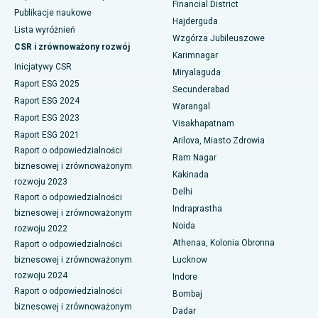
Financial District
Polipektomia
Publikacje naukowe
Hajderguda
Najlepszy szpital przy GS Road w Guwahati
Lista wyróżnień
Wzgórza Jubileuszowe
Głęboka stymulacja mózgu
CSR i zrównoważony rozwój
Najlepszy szpital w Hajdarabadzie
Karimnagar
Inicjatywy CSR
Dializa otrzewnowa
Miryalaguda
Najlepszy szpital w Vijay Nagar, Indore
Raport ESG 2025
Secunderabad
Biopsja nerki
Raport ESG 2024
Warangal
Najlepszy szpital przy Suryaraopeta Main Road, Kakinada
Raport ESG 2023
Visakhapatnam
Paratyroidektomia
Raport ESG 2021
Najlepszy szpital przy Canal Circular Road w Kalkucie
Arilova, Miasto Zdrowia
Raport o odpowiedzialności
Chirurgia cytoredukcyjna
Ram Nagar
biznesowej i zrównoważonym
Najlepszy szpital w dzielnicy biznesowej Belapur, Navi Mumbai
Kakinada
rozwoju 2023
Ceramiczna całkowita wymiana stawu kolanowego
Delhi
Najlepszy szpital w Panchavati, Nashik
Raport o odpowiedzialności
Indraprastha
ERCP
biznesowej i zrównoważonym
Najlepszy szpital w Secunderabad, Hajdarabad
Noida
rozwoju 2022
Athenaa, Kolonia Obronna
Raport o odpowiedzialności
Najlepszy szpital w Seshadripuram, Bangalore
biznesowej i zrównoważonym
Lucknow
rozwoju 2024
Indore
Najlepszy szpital przy Waltair Main Road, Visakhapatnam
Raport o odpowiedzialności
Bombaj
biznesowej i zrównoważonym
Najlepszy szpital na Subhash Nagar Road, Karimnagar
Dadar