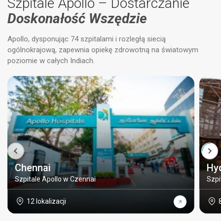
Szpitale Apollo – Dostarczanie
Doskonałość Wszędzie
Apollo, dysponując 74 szpitalami i rozległą siecią
ogólnokrajową, zapewnia opiekę zdrowotną na światowym
poziomie w całych Indiach.
Chennai
Hy
Szpitale Apollo w Czennai
Szpi
12 lokalizacji