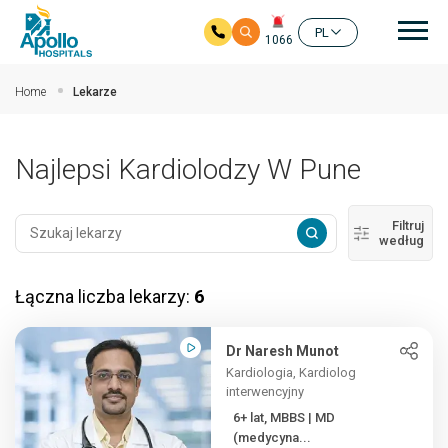
głó
PL
1066
Przejdź do głównej zawartości
Home
Lekarze
Najlepsi Kardiolodzy W Pune
Filtruj
według
Łączna liczba lekarzy:
6
Dr Naresh Munot
Kardiologia, Kardiolog
interwencyjny
6+ lat, MBBS | MD
(medycyna...