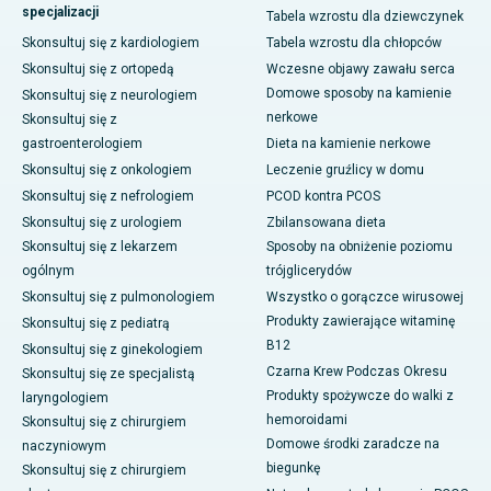
specjalizacji
Tabela wzrostu dla dziewczynek
Skonsultuj się z kardiologiem
Tabela wzrostu dla chłopców
Skonsultuj się z ortopedą
Wczesne objawy zawału serca
Domowe sposoby na kamienie
Skonsultuj się z neurologiem
nerkowe
Skonsultuj się z
gastroenterologiem
Dieta na kamienie nerkowe
Skonsultuj się z onkologiem
Leczenie gruźlicy w domu
Skonsultuj się z nefrologiem
PCOD kontra PCOS
Skonsultuj się z urologiem
Zbilansowana dieta
Skonsultuj się z lekarzem
Sposoby na obniżenie poziomu
ogólnym
trójglicerydów
Skonsultuj się z pulmonologiem
Wszystko o gorączce wirusowej
Produkty zawierające witaminę
Skonsultuj się z pediatrą
B12
Skonsultuj się z ginekologiem
Czarna Krew Podczas Okresu
Skonsultuj się ze specjalistą
Produkty spożywcze do walki z
laryngologiem
hemoroidami
Skonsultuj się z chirurgiem
Domowe środki zaradcze na
naczyniowym
biegunkę
Skonsultuj się z chirurgiem