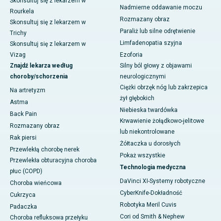
Skonsultuj się z lekarzem w
Nadmierne oddawanie moczu
Rourkela
Rozmazany obraz
Skonsultuj się z lekarzem w
Paraliż lub silne odrętwienie
Trichy
Limfadenopatia szyjna
Skonsultuj się z lekarzem w
Vizag
Ezoforia
Znajdź lekarza według
Silny ból głowy z objawami
choroby/schorzenia
neurologicznymi
Ciężki obrzęk nóg lub zakrzepica
Na artretyzm
żył głębokich
Astma
Niebieska twardówka
Back Pain
Krwawienie żołądkowo-jelitowe
Rozmazany obraz
lub niekontrolowane
Rak piersi
Żółtaczka u dorosłych
Przewlekłą chorobę nerek
Pokaż wszystkie
Przewlekła obturacyjna choroba
Technologia medyczna
płuc (COPD)
DaVinci XI-Systemy robotyczne
Choroba wieńcowa
CyberKnife-Dokładność
Cukrzyca
Robotyka Meril Cuvis
Padaczka
Cori od Smith & Nephew
Choroba refluksowa przełyku