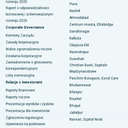
rozwoju 2025
Pune
Najlepszy szpital w Managari, Karaikudi
Raport o odpowiedzialności
Nashik
biznesowej i zrównoważonym
Ahmedabad
Najlepszy szpital w Arepally, Warangal
rozwoju 2026
Centrum miasta, Ellisbridge
Corporate Governance
Najlepszy szpital w Arera Colony, Bhopal
Gandhinagar
Komitety Zarządu
Kalkuta
Najlepszy szpital w Jayanagar, Bangalore
Zasady korporacyjne
Obejście EM
Walne zgromadzenia roczne
Narendrapur
Najlepszy szpital w KK Nagar, Madurai
Działania korporacyjne
Guwahati
Zawiadomienie o głosowaniu
Najlepszy szpital w Ramji Nagar, Nellore
Christian Basti, Szpitale
korespondencyjnym
Międzynarodowe
Listy nominacyjne
Najlepszy szpital w sektorze 19, Rourkela
Paschim Boragaon, Excel Care
Relacje z inwestorami
Bhubaneswar
Najlepszy szpital w Swargate, Pune
Raporty finansowe
Bilaspur
Raporty roczne
Rourkel
Najlepszy szpital onkologiczny dla kobiet w południowym Delhi
Prezentacje wyników i zysków
Bhopal
Prezentacja dla inwestorów
Jabalpur
Zgłoszenia regulacyjne
Navsari, Szpital Nirali
Ujawnienia na podstawie