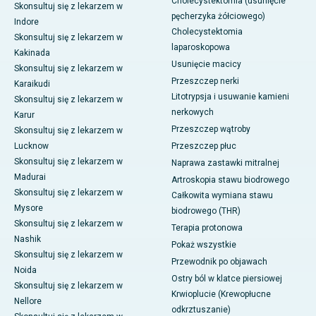
Cholecystektomia (usunięcie
Skonsultuj się z lekarzem w
pęcherzyka żółciowego)
Indore
Cholecystektomia
Skonsultuj się z lekarzem w
laparoskopowa
Kakinada
Usunięcie macicy
Skonsultuj się z lekarzem w
Przeszczep nerki
Karaikudi
Litotrypsja i usuwanie kamieni
Skonsultuj się z lekarzem w
nerkowych
Karur
Przeszczep wątroby
Skonsultuj się z lekarzem w
Lucknow
Przeszczep płuc
Skonsultuj się z lekarzem w
Naprawa zastawki mitralnej
Madurai
Artroskopia stawu biodrowego
Skonsultuj się z lekarzem w
Całkowita wymiana stawu
Mysore
biodrowego (THR)
Skonsultuj się z lekarzem w
Terapia protonowa
Nashik
Pokaż wszystkie
Skonsultuj się z lekarzem w
Przewodnik po objawach
Noida
Ostry ból w klatce piersiowej
Skonsultuj się z lekarzem w
Krwioplucie (Krewopłucne
Nellore
odkrztuszanie)