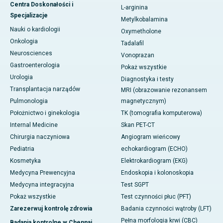
Centra Doskonałości i
L-arginina
Specjalizacje
Metylkobalamina
Nauki o kardiologii
Oxymetholone
Onkologia
Tadalafil
Neurosciences
Vonoprazan
Gastroenterologia
Pokaż wszystkie
Urologia
Diagnostyka i testy
Transplantacja narządów
MRI (obrazowanie rezonansem
Pulmonologia
magnetycznym)
Położnictwo i ginekologia
TK (tomografia komputerowa)
Internal Medicine
Skan PET-CT
Chirurgia naczyniowa
Angiogram wieńcowy
Pediatria
echokardiogram (ECHO)
Kosmetyka
Elektrokardiogram (EKG)
Medycyna Prewencyjna
Endoskopia i kolonoskopia
Medycyna integracyjna
Test SGPT
Pokaż wszystkie
Test czynności płuc (PFT)
Zarezerwuj kontrolę zdrowia
Badania czynności wątroby (LFT)
Pełna morfologia krwi (CBC)
Badania kontrolne w Chennai