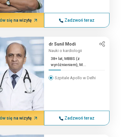
w się na wizytę
Zadzwoń teraz
dr Sunil Modi
Nauki o kardiologii
38+ lat, MBBS (z
wyróżnieniem), M...
Szpitale Apollo w Delhi
w się na wizytę
Zadzwoń teraz