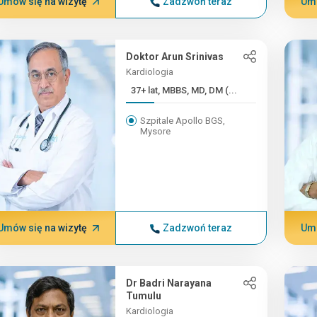
Umów się na wizytę
Zadzwoń teraz
Umó
Doktor Arun Srinivas
Kardiologia
37+ lat, MBBS, MD, DM (...
Szpitale Apollo BGS,
Mysore
Umów się na wizytę
Zadzwoń teraz
Umó
Dr Badri Narayana
Tumulu
Kardiologia