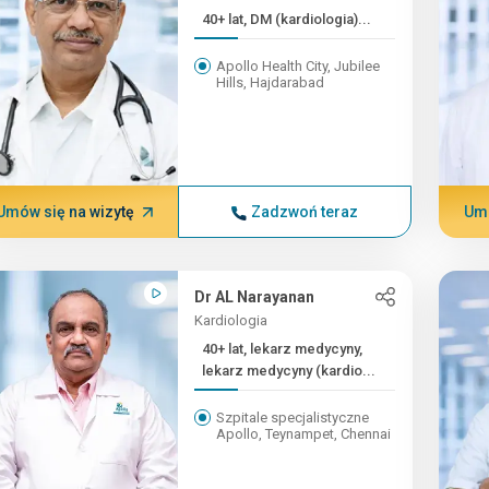
40+ lat, DM (kardiologia)...
Apollo Health City, Jubilee
Hills, Hajdarabad
Umów się na wizytę
Zadzwoń teraz
Umó
Dr AL Narayanan
Kardiologia
40+ lat, lekarz medycyny,
lekarz medycyny (kardio...
Szpitale specjalistyczne
Apollo, Teynampet, Chennai