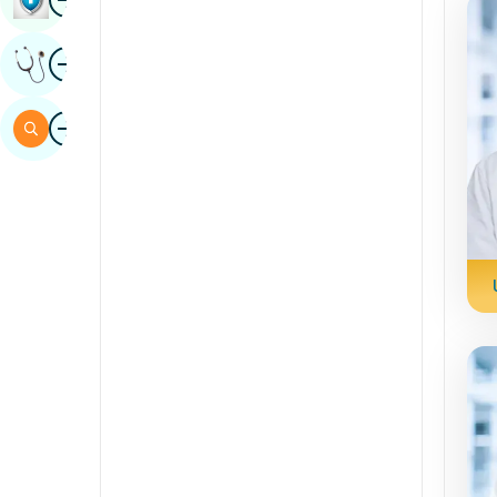
sindhi
Obraz
Uzyskaj Opinię Eksperta
hiszpański
suahili
Obraz
Szukaj
Tamil
telugu
tulu
urdu