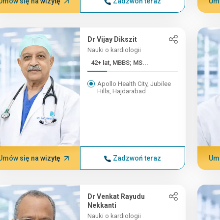
Umów się na wizytę
Zadzwoń teraz
Umó
Dr Vijay Dikszit
Nauki o kardiologii
42+ lat, MBBS; MS...
Apollo Health City, Jubilee
Hills, Hajdarabad
Umów się na wizytę
Zadzwoń teraz
Umó
Dr Venkat Rayudu
Nekkanti
Nauki o kardiologii