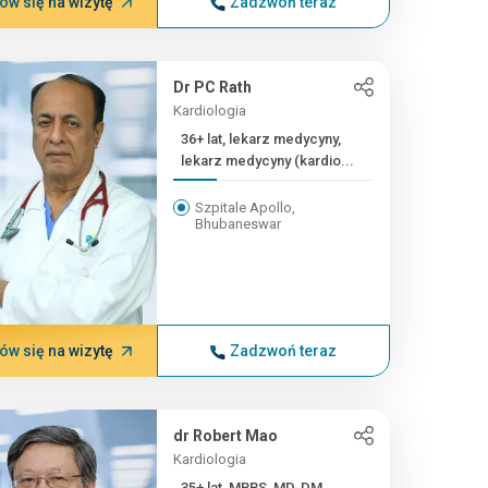
w się na wizytę
Zadzwoń teraz
Dr PC Rath
Kardiologia
36+ lat, lekarz medycyny,
lekarz medycyny (kardio...
Szpitale Apollo,
Bhubaneswar
w się na wizytę
Zadzwoń teraz
dr Robert Mao
Kardiologia
35+ lat, MBBS, MD, DM, ...