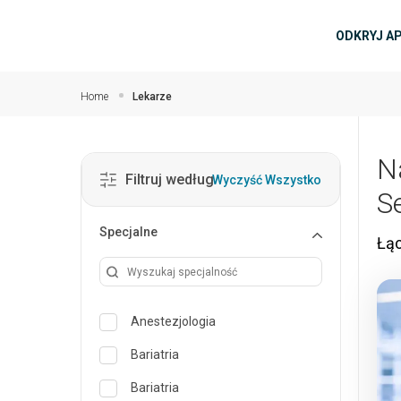
Przejdź do głównej zawartości
głów
ODKRYJ A
Home
Lekarze
N
Filtruj według
Wyczyść Wszystko
S
Specjalne
Łąc
Anestezjologia
Bariatria
Bariatria