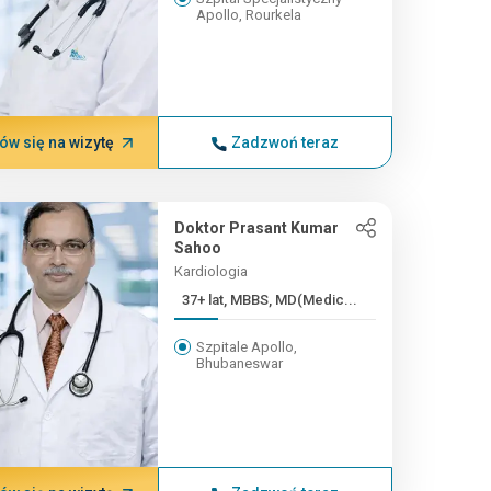
Apollo, Rourkela
w się na wizytę
Zadzwoń teraz
Doktor Prasant Kumar
Sahoo
Kardiologia
37+ lat, MBBS, MD(Medic...
Szpitale Apollo,
Bhubaneswar