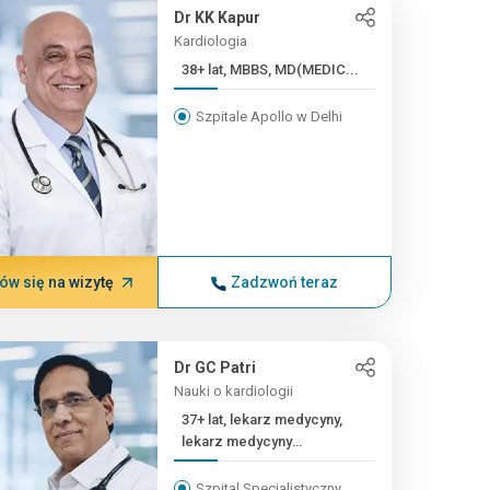
Dr KK Kapur
Kardiologia
38+ lat, MBBS, MD(MEDIC...
Szpitale Apollo w Delhi
w się na wizytę
Zadzwoń teraz
Dr GC Patri
Nauki o kardiologii
37+ lat, lekarz medycyny,
lekarz medycyny
(kardiologia...
Szpital Specjalistyczny