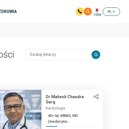
 ZDROWIA
PL
1066
ości
Dr Mahesh Chandra
Garg
Kardiologia
45+ lat, MBBS, MD
(medycyna...