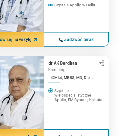
Szpitale Apollo w Delhi
w się na wizytę
Zadzwoń teraz
dr AK Bardhan
Kardiologia
42+ lat, MBBS, MD, Dip ...
Szpitale
wielospecjalistyczne
Apollo, EM Bypass, Kalkuta