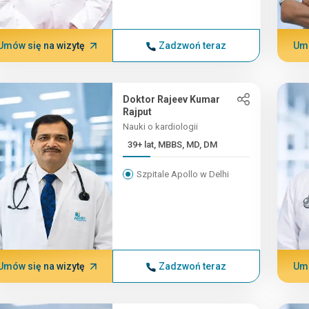
Umów się na wizytę
Zadzwoń teraz
Umó
Doktor Rajeev Kumar
Rajput
Nauki o kardiologii
39+ lat, MBBS, MD, DM
Szpitale Apollo w Delhi
Umów się na wizytę
Zadzwoń teraz
Umó