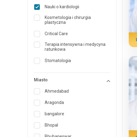
Nauki o kardiologii
Kosmetologia i chirurgia
plastyczna
Critical Care
Terapia intensywna i medycyna
ratunkowa
Stomatologia
Dermatologia
Miasto
Dietetyk i żywienie
Ahmedabad
Medycyna ratunkowa
Aragonda
Endokrynologia i opieka nad
cukrzycą
bangalore
ENT
Bhopal
Specjalista medycyny rodzinnej
Bhubaneswar