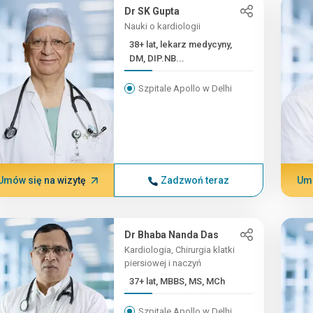
Dr SK Gupta
Nauki o kardiologii
38+ lat, lekarz medycyny,
DM, DIP.NB...
Szpitale Apollo w Delhi
Umów się na wizytę
Zadzwoń teraz
Umó
Dr Bhaba Nanda Das
Kardiologia, Chirurgia klatki
piersiowej i naczyń
37+ lat, MBBS, MS, MCh
Szpitale Apollo w Delhi