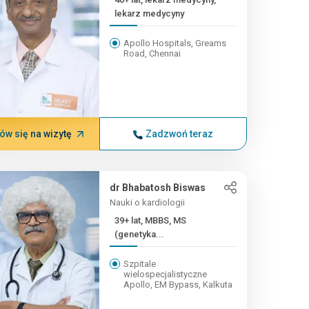
lekarz medycyny
Apollo Hospitals, Greams
Road, Chennai
w się na wizytę
Zadzwoń teraz
dr Bhabatosh Biswas
Nauki o kardiologii
39+ lat, MBBS, MS
(genetyka...
Szpitale
wielospecjalistyczne
Apollo, EM Bypass, Kalkuta