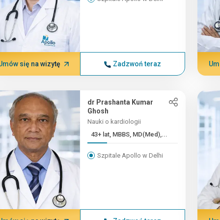
Umów się na wizytę
Zadzwoń teraz
Umó
dr Prashanta Kumar
Ghosh
Nauki o kardiologii
43+ lat, MBBS, MD(Med),...
Szpitale Apollo w Delhi