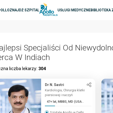
na nawigacja
POLLO
ZNAJDŹ SZPITAL
USŁUGI MEDYCZNE
BIBLIOTEKA
ajlepsi Specjaliści Od Niewydoln
erca W Indiach
zna liczba lekarzy:
304
Dr N. Sastri
Kardiologia, Chirurgia klatki
piersiowej i naczyń
47+ lat, MBBS, MD (USA..
Szpitale Apollo w Delhi