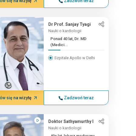
w się na wizytę
Zadzwoń teraz
Dr Prof. Sanjay Tyagi
Nauki o kardiologii
Ponad 40 lat, Dr. MD
(Medici...
Szpitale Apollo w Delhi
w się na wizytę
Zadzwoń teraz
Doktor Sathyamurthy I
Nauki o kardiologii
40+ lat, lekarz medycyny,