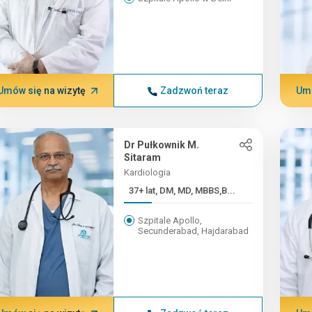
Umów się na wizytę
Zadzwoń teraz
Umó
Dr Pułkownik M.
Sitaram
Kardiologia
37+ lat, DM, MD, MBBS,B...
Szpitale Apollo,
Secunderabad, Hajdarabad