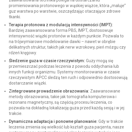
promieniowania protonowego w wąskiej wiązce, która „maluje”
guz warstwa po warstwie, oszczędzając otaczające zdrowe
tkanki.
Terapia protonowa z modulacją intensywności (IMPT):
Bardziej zaawansowana forma PBS, IMPT, dostosowuje
intensywność wiązki protonów w każdym punkcie. Pozwala to
na trójwymiarowe modelowanie dawki – nawet w obrębie
delikatnych struktur, takich jak nerw wzrokowy, pień mózgu czy
rdzeń kręgowy.
Śledzenie guza w czasie rzeczywistym:
Guzy mogą się
przemieszczać podczas leczenia z powodu oddychania lub
innych funkcji organizmu. Systemy monitorowania w czasie
rzeczywistym APCC śledzą ten ruch i odpowiednio dostosowują
dostarczanie wiązki.
Zintegrowane prowadzenie obrazowania:
Zaawansowane
metody obrazowania, takie jak tomografia komputerowa i
rezonans magnetyczny, są częścią procesu leczenia, co
pozwala na dokładną lokalizację guza przed każdą sesją i w jej
trakcie.
Dynamiczna adaptacja i ponowne planowanie:
Gdy w trakcie
leczenia zmienia się wielkość lub kształt guza pacjenta, nasze