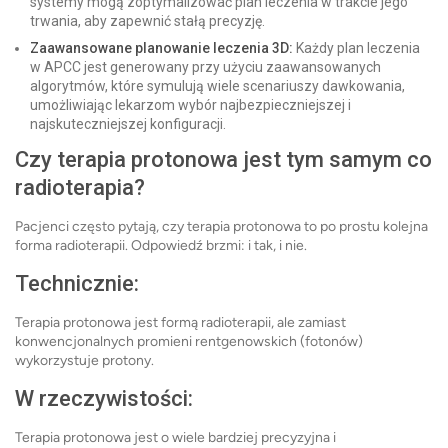
systemy mogą zoptymalizować plan leczenia w trakcie jego
trwania, aby zapewnić stałą precyzję.
Zaawansowane planowanie leczenia 3D:
Każdy plan leczenia
w APCC jest generowany przy użyciu zaawansowanych
algorytmów, które symulują wiele scenariuszy dawkowania,
umożliwiając lekarzom wybór najbezpieczniejszej i
najskuteczniejszej konfiguracji.
Czy terapia protonowa jest tym samym co
radioterapia?
Pacjenci często pytają, czy terapia protonowa to po prostu kolejna
forma radioterapii. Odpowiedź brzmi: i tak, i nie.
Technicznie:
Terapia protonowa jest formą radioterapii, ale zamiast
konwencjonalnych promieni rentgenowskich (fotonów)
wykorzystuje protony.
W rzeczywistości:
Terapia protonowa jest o wiele bardziej precyzyjna i