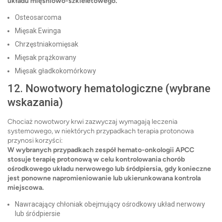
układu mięśniowo-szkieletowego.
Osteosarcoma
Mięsak Ewinga
Chrzęstniakomięsak
Mięsak prążkowany
Mięsak gładkokomórkowy
12. Nowotwory hematologiczne (wybrane
wskazania)
Chociaż nowotwory krwi zazwyczaj wymagają leczenia
systemowego, w niektórych przypadkach terapia protonowa
przynosi korzyści:
W wybranych przypadkach zespół hemato-onkologii APCC
stosuje terapię protonową w celu kontrolowania chorób
ośrodkowego układu nerwowego lub śródpiersia, gdy konieczne
jest ponowne napromieniowanie lub ukierunkowana kontrola
miejscowa.
Nawracający chłoniak obejmujący ośrodkowy układ nerwowy
lub śródpiersie