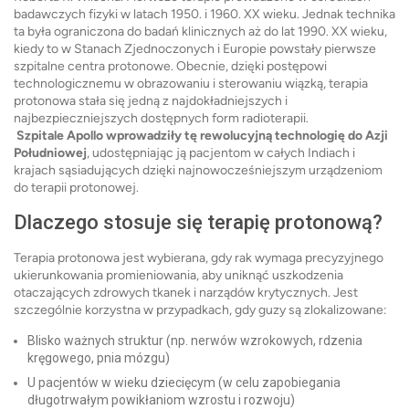
badawczych fizyki w latach 1950. i 1960. XX wieku. Jednak technika
ta była ograniczona do badań klinicznych aż do lat 1990. XX wieku,
kiedy to w Stanach Zjednoczonych i Europie powstały pierwsze
szpitalne centra protonowe. Obecnie, dzięki postępowi
technologicznemu w obrazowaniu i sterowaniu wiązką, terapia
protonowa stała się jedną z najdokładniejszych i
najbezpieczniejszych dostępnych form radioterapii.
Szpitale Apollo wprowadziły tę rewolucyjną technologię do Azji
Południowej
, udostępniając ją pacjentom w całych Indiach i
krajach sąsiadujących dzięki najnowocześniejszym urządzeniom
do terapii protonowej.
Dlaczego stosuje się terapię protonową?
Terapia protonowa jest wybierana, gdy rak wymaga precyzyjnego
ukierunkowania promieniowania, aby uniknąć uszkodzenia
otaczających zdrowych tkanek i narządów krytycznych. Jest
szczególnie korzystna w przypadkach, gdy guzy są zlokalizowane:
Blisko ważnych struktur (np. nerwów wzrokowych, rdzenia
kręgowego, pnia mózgu)
U pacjentów w wieku dziecięcym (w celu zapobiegania
długotrwałym powikłaniom wzrostu i rozwoju)