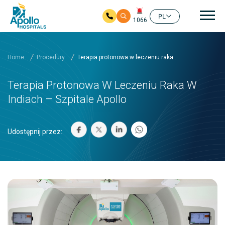
głó
PL
1066
Przejdź do głównej zawartości
Home
Procedury
Terapia protonowa w leczeniu raka...
Terapia Protonowa W Leczeniu Raka W
Indiach – Szpitale Apollo
Udostępnij przez: