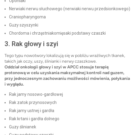
Oponiaki
Nerwiaki nerwu słuchowego (nerwiaki nerwu przedsionkowego)
Craniopharyngoma
Guzy szyszynki
Chordoma i chrzęstniakomięsaki podstawy czaszki
3. Rak głowy i szyi
Tego typu nowotwory lokalizują się w pobliżu wrażliwych tkanek,
takich jak oczy, uszy, ślinianki i nerwy czaszkowe.
Oddział onkologii głowy i szyi w APCC stosuje terapię
protonową w celu uzyskania maksymalnej kontroli nad guzem,
przy jednoczesnym zachowaniu możliwości mówienia, połykania
i wyglądu.
Rak jamy nosowo-gardłowej
Rak zatok przynosowych
Rak jamy ustnej i gardła
Rak krtani i gardła dolnego
Guzy ślinianek
Guzy podstawy czaszki