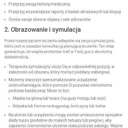
Przejrzyj swoją historię medyczną
Przejrzyj wcześniejsze raporty z badań obrazowych lub biopsji
Omów swoje obecne objawy i cele zdrowotne
2. Obrazowanie i symulacja
Przed rozpoczęciem leczenia odbędzie się sesja symulacyjna,
która jest w zasadzie konsultacją planującą leczenie. Ten etap
gwarantuje, że wiązka protonów trafi w Twój guz z absolutną
dokładnością.
Terapeuta symulacyjny ułoży Cię w odpowiedniej pozycji, w
zależności od obszaru, który ma być poddany zabiegowi.
Możemy stworzyć spersonalizowane urządzenie
unieruchamiające, które pomoże Ci pozostać nieruchomo
podczas każdej sesji. Może to być:
Maska na głowę lub twarz (na guzy mózgu lub szyi)
Kołyska lub forma na kręgosłup, kończyny lub tułów
Na skórze lub urządzeniu mogą zostać umieszczone specjalne
ślady tuszu (podobne do małych tatuaży lub piegów), aby
zapewnić równomierne ułożenie ciała podczas zabiegu. Ważne