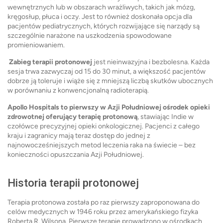
wewnętrznych lub w obszarach wrażliwych, takich jak mózg,
kręgosłup, płuca i oczy. Jest to również doskonała opcja dla
pacjentów pediatrycznych, których rozwijające się narządy są
szczególnie narażone na uszkodzenia spowodowane
promieniowaniem.
Zabieg terapii protonowej
jest nieinwazyjna i bezbolesna. Każda
sesja trwa zazwyczaj od 15 do 30 minut, a większość pacjentów
dobrze ją toleruje i wiąże się z mniejszą liczbą skutków ubocznych
w porównaniu z konwencjonalną radioterapią.
Apollo Hospitals to pierwszy w Azji Południowej ośrodek opieki
zdrowotnej oferujący terapię protonową
, stawiając Indie w
czołówce precyzyjnej opieki onkologicznej. Pacjenci z całego
kraju i zagranicy mają teraz dostęp do jednej z
najnowocześniejszych metod leczenia raka na świecie – bez
konieczności opuszczania Azji Południowej.
Historia terapii protonowej
Terapia protonowa została po raz pierwszy zaproponowana do
celów medycznych w 1946 roku przez amerykańskiego fizyka
Roberta R. Wilsona. Pierwsze terapie prowadzono w ośrodkach