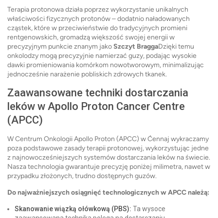
Terapia protonowa działa poprzez wykorzystanie unikalnych
właściwości fizycznych protonów – dodatnio naładowanych
cząstek, które w przeciwieństwie do tradycyjnych promieni
rentgenowskich, gromadzą większość swojej energii w
precyzyjnym punkcie znanym jako
Szczyt Bragga
Dzięki temu
onkolodzy mogą precyzyjnie namierzać guzy, podając wysokie
dawki promieniowania komórkom nowotworowym, minimalizując
jednocześnie narażenie pobliskich zdrowych tkanek.
Zaawansowane techniki dostarczania
leków w Apollo Proton Cancer Centre
(APCC)
W Centrum Onkologii Apollo Proton (APCC) w Ćennaj wykraczamy
poza podstawowe zasady terapii protonowej, wykorzystując jedne
z najnowocześniejszych systemów dostarczania leków na świecie.
Nasza technologia gwarantuje precyzję poniżej milimetra, nawet w
przypadku złożonych, trudno dostępnych guzów.
Do najważniejszych osiągnięć technologicznych w APCC należą:
Skanowanie wiązką ołówkową (PBS):
Ta wysoce
zaawansowana technika polega na dostarczaniu