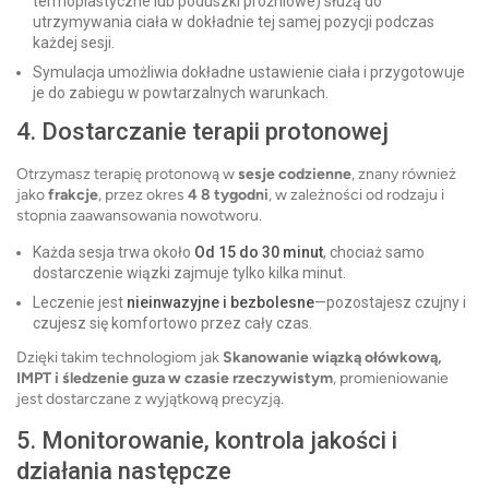
termoplastyczne lub poduszki próżniowe) służą do
utrzymywania ciała w dokładnie tej samej pozycji podczas
każdej sesji.
Symulacja umożliwia dokładne ustawienie ciała i przygotowuje
je do zabiegu w powtarzalnych warunkach.
4. Dostarczanie terapii protonowej
Otrzymasz terapię protonową w
sesje codzienne
, znany również
jako
frakcje
, przez okres
4 8 tygodni
, w zależności od rodzaju i
stopnia zaawansowania nowotworu.
Każda sesja trwa około
Od 15 do 30 minut
, chociaż samo
dostarczenie wiązki zajmuje tylko kilka minut.
Leczenie jest
nieinwazyjne i bezbolesne
—pozostajesz czujny i
czujesz się komfortowo przez cały czas.
Dzięki takim technologiom jak
Skanowanie wiązką ołówkową,
IMPT i śledzenie guza w czasie rzeczywistym
, promieniowanie
jest dostarczane z wyjątkową precyzją.
5. Monitorowanie, kontrola jakości i
działania następcze