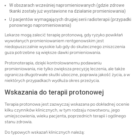
W obszarach wcześniej napromieniowanych (gdzie zdrowe
tkanki zostały już wystawione na działanie promieniowania)
U pacjentów wymagających drugiej serii radioterapii (przypadki
ponownego napromieniowania)
Lekarze mogą zalecić terapię protonową, gdy ryzyko powikłań
wywołanych promieniowaniem rentgenowskim jest
niedopuszczalnie wysokie lub gdy do skutecznego zniszczenia
guza potrzebne są większe dawki promieniowania.
Protonoterapia, dzięki kontrolowanemu podawaniu
promieniowania, nie tylko zwiększa precyzję leczenia, ale także
ogranicza długotrwałe skutki uboczne, poprawia jakość życia, a w
niektórych przypadkach wydłuża okres przeżycia.
Wskazania do terapii protonowej
Terapia protonowa jest zazwyczaj wskazana po dokładnej ocenie
kilku czynników klinicznych, w tym rodzaju nowotworu, jego
umiejscowienia, wieku pacjenta, poprzednich terapii i ogólnego
stanu zdrowia.
Do typowych wskazań klinicznych należą: