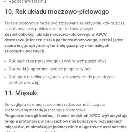
Rak pochwy i sromu
10. Rak układu moczowo-płciowego
Terapia protonowa może być stosowana selektywnie, gdy guzy są
zlokalizowane w pobliżu struktur radiowrażliwych.
Zespół onkologii układu moczowo-płciowego w APCC
dostosowuje leczenie raka pęcherza moczowego, nerek i jąder,
zapewniając optymalną kontrolę guza przy minimalnych
szkodach ubocznych.
Rak pęcherza moczowego (u wybranych pacjentów)
Rak nerki (napromieniowanie pooperacyjne)
Rak jądra (rzadkie przypadki z rozsiewem do przestrzeni
zaotrzewnowej)
11. Mięsaki
Ze względu na umiejscowienie i radiooporność, często
preferowaną metodą jest terapia protonowa.
Program onkologii kostnej i tkanek miękkich APCC wykorzystuje
terapię protonową w celu zachowania kończyn w przypadkach
mięsaków, minimalizując jednocześnie długotrwałe uszkodzenia