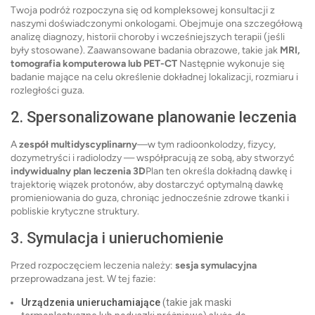
Twoja podróż rozpoczyna się od kompleksowej konsultacji z
naszymi doświadczonymi onkologami. Obejmuje ona szczegółową
analizę diagnozy, historii choroby i wcześniejszych terapii (jeśli
były stosowane). Zaawansowane badania obrazowe, takie jak
MRI,
tomografia komputerowa lub PET-CT
Następnie wykonuje się
badanie mające na celu określenie dokładnej lokalizacji, rozmiaru i
rozległości guza.
2. Spersonalizowane planowanie leczenia
A
zespół multidyscyplinarny
—w tym radioonkolodzy, fizycy,
dozymetryści i radiolodzy — współpracują ze sobą, aby stworzyć
indywidualny plan leczenia 3D
Plan ten określa dokładną dawkę i
trajektorię wiązek protonów, aby dostarczyć optymalną dawkę
promieniowania do guza, chroniąc jednocześnie zdrowe tkanki i
pobliskie krytyczne struktury.
3. Symulacja i unieruchomienie
Przed rozpoczęciem leczenia należy:
sesja symulacyjna
przeprowadzana jest. W tej fazie:
Urządzenia unieruchamiające
(takie jak maski