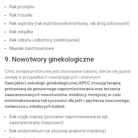
Rak przełyku
Rak trzustki
Rak wątroby (rak wątrobowokomórkowy, rak dróg żółciowych)
Rak żołądka
Rak odbytu i odbytnicy (selektywnie)
Mięsaki zaotrzewnowe
9. Nowotwory ginekologiczne
Choć terapia protonowa jest stosowana rzadziej, bierze się ją pod
uwagę w przypadkach nawracających i złożonych.
Specjaliści onkologii ginekologicznej APCC stosują terapię
protonową do ponownego napromieniowania oraz leczenia
zaawansowanych nowotworów miednicy mniejszej w celu
zminimalizowania toksyczności dla jelit i pęcherza moczowego,
zwłaszcza u młodszych kobiet.
Rak szyjki macicy (ponowne napromieniowanie lub
zaawansowany miejscowo)
Rak endometrium (w złożonej anatomii miednicy)