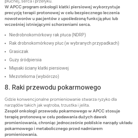
płucnej, serca i przełyku.
W APCC program onkologii klatki piersiowej wykorzystuje
precyzję terapii protonowej w celu bezpiecznego leczenia
nowotworów u pacjentów z upośledzoną funkcją płuc lub
wcześniej istniejącymi schorzeniami serca.
Niedrobnokomórkowy rak płuca (NDRP)
Rak drobnokomórkowy płuc (w wybranych przypadkach)
Grasiczak
Guzy śródpiersia
Mięsaki ściany klatki piersiowej
Mezotelioma (wybiórczo)
8. Raki przewodu pokarmowego
Gdzie konwencjonalne promieniowanie stwarza ryzyko dla
narządów takich jak wątroba, trzustka i jelita.
Zespół onkologii przewodu pokarmowego w APCC stosuje
terapię protonową w celu podawania dużych dawek
promieniowania, chroniąc jednocześnie pobliskie narządy układu
pokarmowego i metabolicznego przed nadmiarem
promieniowania.