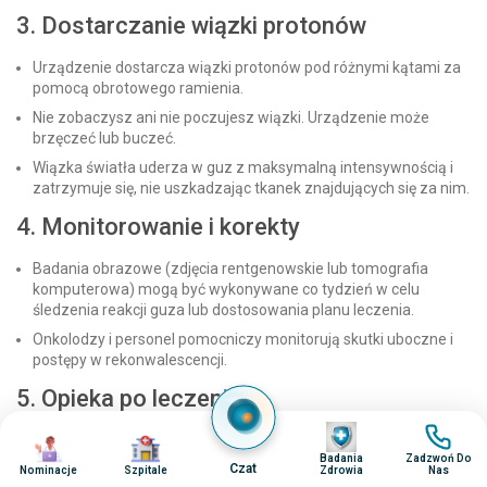
3. Dostarczanie wiązki protonów
Urządzenie dostarcza wiązki protonów pod różnymi kątami za
pomocą obrotowego ramienia.
Nie zobaczysz ani nie poczujesz wiązki. Urządzenie może
brzęczeć lub buczeć.
Wiązka światła uderza w guz z maksymalną intensywnością i
zatrzymuje się, nie uszkadzając tkanek znajdujących się za nim.
4. Monitorowanie i korekty
Badania obrazowe (zdjęcia rentgenowskie lub tomografia
komputerowa) mogą być wykonywane co tydzień w celu
śledzenia reakcji guza lub dostosowania planu leczenia.
Onkolodzy i personel pomocniczy monitorują skutki uboczne i
postępy w rekonwalescencji.
5. Opieka po leczeniu
Obraz
Obraz
Po zakończeniu szkolenia Twój zespół będzie:
Obraz
Obraz
Badania
Zadzwoń Do
Czat
Nominacje
Szpitale
Zdrowia
Nas
Zaplanuj kolejne badania (np. MRI lub PET)