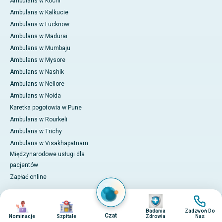
Ambulans w Kochi
Ambulans w Kalkucie
Ambulans w Lucknow
Ambulans w Madurai
Ambulans w Mumbaju
Ambulans w Mysore
Ambulans w Nashik
Ambulans w Nellore
Ambulans w Noida
Karetka pogotowia w Pune
Ambulans w Rourkeli
Ambulans w Trichy
Ambulans w Visakhapatnam
Międzynarodowe usługi dla
pacjentów
Zapłać online
Obraz
Obraz
Obraz
Obraz
© 2026 Apollo Hospitals. Wszelkie prawa zastrzeżone.
Badania
Zadzwoń Do
Polityka Prywatności
Regulamin
Czat
Nominacje
Szpitale
Zdrowia
Nas