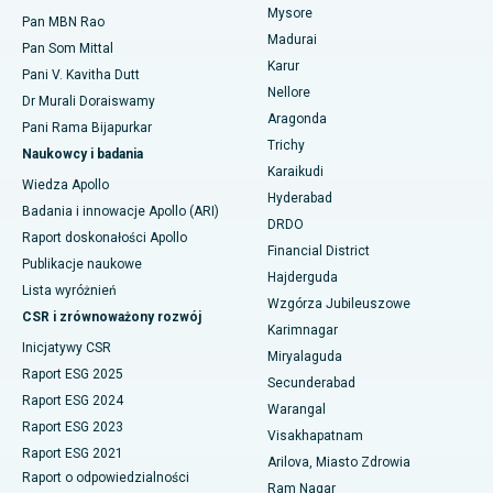
Mysore
Najlepszy szpital przy Bannerghatta Road w Bangalore
Pan MBN Rao
Madurai
Embolizacja tętnicy macicznej
Pan Som Mittal
Znajdź psychologa
Najlepszy szpital w oddziale 15 w Bhubaneswar
Karur
Pani V. Kavitha Dutt
Cystektomia jajnika
Nellore
Dr Murali Doraiswamy
Najlepszy szpital przy Seepat Road w Bilaspur
Aragonda
Pani Rama Bijapurkar
Operacja raka piersi
Znajdź chirurga ogólnego
Trichy
Najlepszy szpital w Ellisbridge, Ahmedabad
Naukowcy i badania
Karaikudi
Brachyterapia
Wiedza Apollo
Najlepszy szpital w Nowym Delhi
Hyderabad
Badania i innowacje Apollo (ARI)
Kolonoskopia
DRDO
Raport doskonałości Apollo
Najlepszy szpital w DRDO, Hajdarabad
Financial District
Polipektomia
Publikacje naukowe
Hajderguda
Najlepszy szpital przy GS Road w Guwahati
Lista wyróżnień
Wzgórza Jubileuszowe
Głęboka stymulacja mózgu
CSR i zrównoważony rozwój
Najlepszy szpital w Hajdarabadzie
Karimnagar
Inicjatywy CSR
Dializa otrzewnowa
Miryalaguda
Najlepszy szpital w Vijay Nagar, Indore
Raport ESG 2025
Secunderabad
Biopsja nerki
Raport ESG 2024
Warangal
Najlepszy szpital przy Suryaraopeta Main Road, Kakinada
Raport ESG 2023
Visakhapatnam
Paratyroidektomia
Raport ESG 2021
Najlepszy szpital przy Canal Circular Road w Kalkucie
Arilova, Miasto Zdrowia
Raport o odpowiedzialności
Chirurgia cytoredukcyjna
Ram Nagar