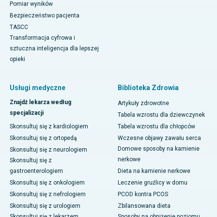
Pomiar wyników
Bezpieczeństwo pacjenta
TASCC
Transformacja cyfrowa i
sztuczna inteligencja dla lepszej
opieki
Usługi medyczne
Biblioteka Zdrowia
Znajdź lekarza według
Artykuły zdrowotne
specjalizacji
Tabela wzrostu dla dziewczynek
Skonsultuj się z kardiologiem
Tabela wzrostu dla chłopców
Skonsultuj się z ortopedą
Wczesne objawy zawału serca
Domowe sposoby na kamienie
Skonsultuj się z neurologiem
nerkowe
Skonsultuj się z
gastroenterologiem
Dieta na kamienie nerkowe
Skonsultuj się z onkologiem
Leczenie gruźlicy w domu
Skonsultuj się z nefrologiem
PCOD kontra PCOS
Skonsultuj się z urologiem
Zbilansowana dieta
Skonsultuj się z lekarzem
Sposoby na obniżenie poziomu