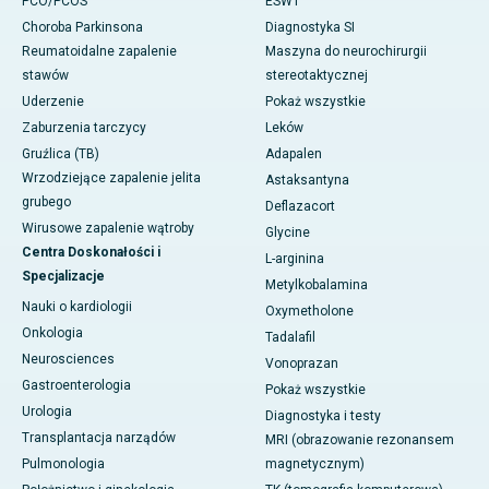
PCO/PCOS
ESWT
Choroba Parkinsona
Diagnostyka SI
Reumatoidalne zapalenie
Maszyna do neurochirurgii
stawów
stereotaktycznej
Uderzenie
Pokaż wszystkie
Zaburzenia tarczycy
Leków
Gruźlica (TB)
Adapalen
Wrzodziejące zapalenie jelita
Astaksantyna
grubego
Deflazacort
Wirusowe zapalenie wątroby
Glycine
Centra Doskonałości i
L-arginina
Specjalizacje
Metylkobalamina
Nauki o kardiologii
Oxymetholone
Onkologia
Tadalafil
Neurosciences
Vonoprazan
Gastroenterologia
Pokaż wszystkie
Urologia
Diagnostyka i testy
Transplantacja narządów
MRI (obrazowanie rezonansem
Pulmonologia
magnetycznym)