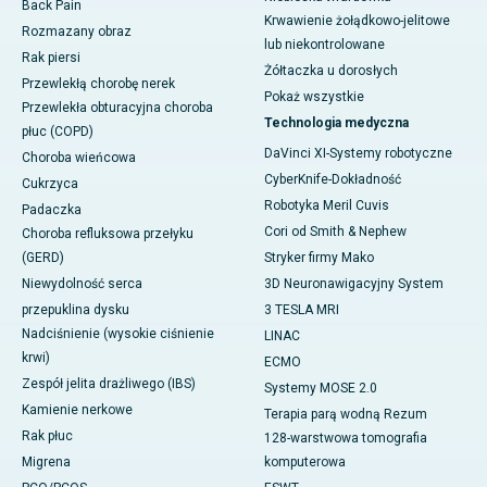
Back Pain
Krwawienie żołądkowo-jelitowe
Rozmazany obraz
lub niekontrolowane
Rak piersi
Żółtaczka u dorosłych
Przewlekłą chorobę nerek
Pokaż wszystkie
Przewlekła obturacyjna choroba
Technologia medyczna
płuc (COPD)
DaVinci XI-Systemy robotyczne
Choroba wieńcowa
CyberKnife-Dokładność
Cukrzyca
Robotyka Meril Cuvis
Padaczka
Cori od Smith & Nephew
Choroba refluksowa przełyku
(GERD)
Stryker firmy Mako
Niewydolność serca
3D Neuronawigacyjny System
przepuklina dysku
3 TESLA MRI
Nadciśnienie (wysokie ciśnienie
LINAC
krwi)
ECMO
Zespół jelita drażliwego (IBS)
Systemy MOSE 2.0
Kamienie nerkowe
Terapia parą wodną Rezum
Rak płuc
128-warstwowa tomografia
Migrena
komputerowa