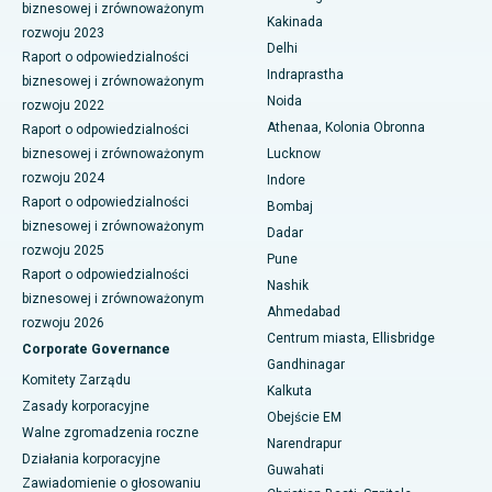
biznesowej i zrównoważonym
Najlepszy szpital w dzielnicy biznesowej Belapur, Navi Mumbai
Kakinada
rozwoju 2023
Ceramiczna całkowita wymiana stawu kolanowego
Delhi
Najlepszy szpital w Panchavati, Nashik
Raport o odpowiedzialności
Indraprastha
ERCP
biznesowej i zrównoważonym
Najlepszy szpital w Secunderabad, Hajdarabad
Noida
rozwoju 2022
Athenaa, Kolonia Obronna
Raport o odpowiedzialności
Najlepszy szpital w Seshadripuram, Bangalore
biznesowej i zrównoważonym
Lucknow
rozwoju 2024
Indore
Najlepszy szpital przy Waltair Main Road, Visakhapatnam
Raport o odpowiedzialności
Bombaj
biznesowej i zrównoważonym
Najlepszy szpital na Subhash Nagar Road, Karimnagar
Dadar
rozwoju 2025
Pune
Najlepszy szpital w Managari, Karaikudi
Raport o odpowiedzialności
Nashik
biznesowej i zrównoważonym
Ahmedabad
Najlepszy szpital w Arepally, Warangal
rozwoju 2026
Centrum miasta, Ellisbridge
Corporate Governance
Najlepszy szpital w Arera Colony, Bhopal
Gandhinagar
Komitety Zarządu
Kalkuta
Najlepszy szpital w Jayanagar, Bangalore
Zasady korporacyjne
Obejście EM
Walne zgromadzenia roczne
Narendrapur
Najlepszy szpital w KK Nagar, Madurai
Działania korporacyjne
Guwahati
Zawiadomienie o głosowaniu