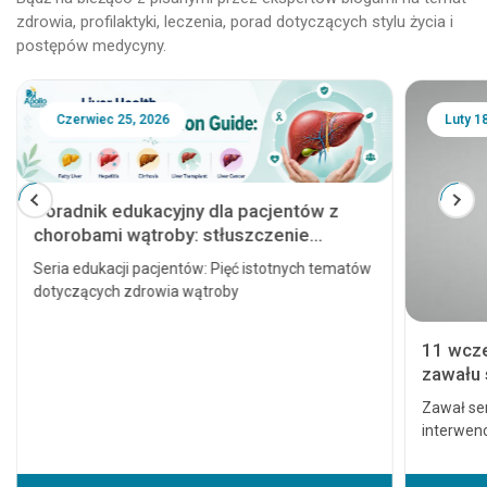
zdrowia, profilaktyki, leczenia, porad dotyczących stylu życia i
postępów medycyny.
Czerwiec 25, 2026
Luty 1
Poradnik edukacyjny dla pacjentów z
chorobami wątroby: stłuszczenie
wątroby, zapalenie wątroby, marskość
Seria edukacji pacjentów: Pięć istotnych tematów
wątroby, przeszczep wątroby i rak
dotyczących zdrowia wątroby
wątroby
11 wcz
zawału 
poważn
Zawał se
interwenc
prowadzi
nawet śmi