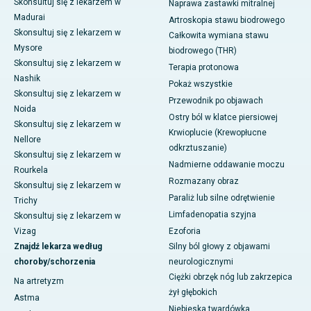
Skonsultuj się z lekarzem w
Naprawa zastawki mitralnej
Madurai
Artroskopia stawu biodrowego
Skonsultuj się z lekarzem w
Całkowita wymiana stawu
Mysore
biodrowego (THR)
Skonsultuj się z lekarzem w
Terapia protonowa
Nashik
Pokaż wszystkie
Skonsultuj się z lekarzem w
Przewodnik po objawach
Noida
Ostry ból w klatce piersiowej
Skonsultuj się z lekarzem w
Krwioplucie (Krewopłucne
Nellore
odkrztuszanie)
Skonsultuj się z lekarzem w
Nadmierne oddawanie moczu
Rourkela
Rozmazany obraz
Skonsultuj się z lekarzem w
Paraliż lub silne odrętwienie
Trichy
Limfadenopatia szyjna
Skonsultuj się z lekarzem w
Vizag
Ezoforia
Znajdź lekarza według
Silny ból głowy z objawami
choroby/schorzenia
neurologicznymi
Ciężki obrzęk nóg lub zakrzepica
Na artretyzm
żył głębokich
Astma
Niebieska twardówka