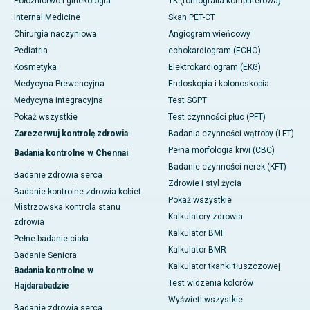
Położnictwo i ginekologia
TK (tomografia komputerowa)
Internal Medicine
Skan PET-CT
Chirurgia naczyniowa
Angiogram wieńcowy
Pediatria
echokardiogram (ECHO)
Kosmetyka
Elektrokardiogram (EKG)
Medycyna Prewencyjna
Endoskopia i kolonoskopia
Medycyna integracyjna
Test SGPT
Pokaż wszystkie
Test czynności płuc (PFT)
Zarezerwuj kontrolę zdrowia
Badania czynności wątroby (LFT)
Pełna morfologia krwi (CBC)
Badania kontrolne w Chennai
Badanie czynności nerek (KFT)
Badanie zdrowia serca
Zdrowie i styl życia
Badanie kontrolne zdrowia kobiet
Pokaż wszystkie
Mistrzowska kontrola stanu
Kalkulatory zdrowia
zdrowia
Kalkulator BMI
Pełne badanie ciała
Kalkulator BMR
Badanie Seniora
Kalkulator tkanki tłuszczowej
Badania kontrolne w
Test widzenia kolorów
Hajdarabadzie
Wyświetl wszystkie
Badanie zdrowia serca