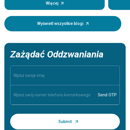
głównego
Więcej
pojawiają
Zrozumie
Twoim bl
Wyświetl wszystkie blogi
dlatego t
Zażądać Oddzwaniania