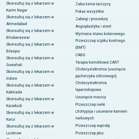
Skonsultuj się z lekarzem w
Zaburzenia tarczycy
Karim Nagar
Pokaż wszystkie
Skonsultuj się z lekarzem w
Zabiegi i procedury
Ahmedabad
Angioplastyka i stent
Skonsultuj się z lekarzem w
Wymiana stawu kolanowego
Bhubaneswar
Przeszczep szpiku kostnego
Skonsultuj się z lekarzem w
(BMT)
Bilaspur
CABG
Skonsultuj się z lekarzem w
Terapia komórkowa CART
Guwahati
Cholecystektomia (usunięcie
Skonsultuj się z lekarzem w
pęcherzyka żółciowego)
Indore
Cholecystektomia
Skonsultuj się z lekarzem w
laparoskopowa
Kakinada
Usunięcie macicy
Skonsultuj się z lekarzem w
Przeszczep nerki
Karaikudi
Litotrypsja i usuwanie kamieni
Skonsultuj się z lekarzem w
nerkowych
Karur
Przeszczep wątroby
Skonsultuj się z lekarzem w
Lucknow
Przeszczep płuc