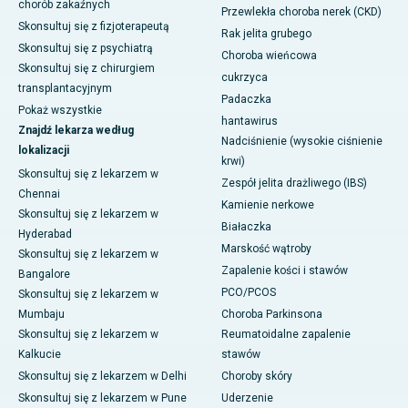
chorób zakaźnych
Przewlekła choroba nerek (CKD)
Skonsultuj się z fizjoterapeutą
Rak jelita grubego
Skonsultuj się z psychiatrą
Choroba wieńcowa
Skonsultuj się z chirurgiem
cukrzyca
transplantacyjnym
Padaczka
Pokaż wszystkie
hantawirus
Znajdź lekarza według
Nadciśnienie (wysokie ciśnienie
lokalizacji
krwi)
Skonsultuj się z lekarzem w
Zespół jelita drażliwego (IBS)
Chennai
Kamienie nerkowe
Skonsultuj się z lekarzem w
Białaczka
Hyderabad
Marskość wątroby
Skonsultuj się z lekarzem w
Zapalenie kości i stawów
Bangalore
PCO/PCOS
Skonsultuj się z lekarzem w
Mumbaju
Choroba Parkinsona
Skonsultuj się z lekarzem w
Reumatoidalne zapalenie
Kalkucie
stawów
Skonsultuj się z lekarzem w Delhi
Choroby skóry
Skonsultuj się z lekarzem w Pune
Uderzenie