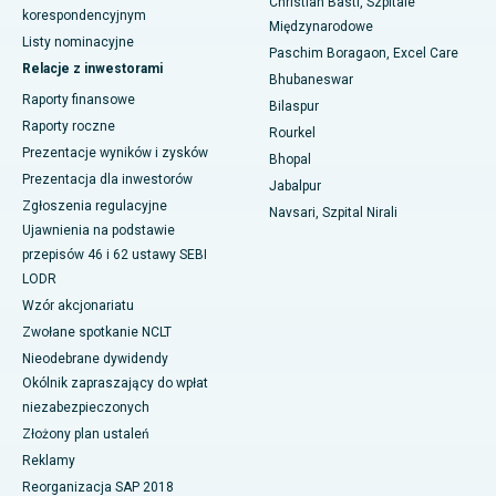
Najlepszy szpital w Ramji Nagar, Nellore
Christian Basti, Szpitale
korespondencyjnym
Międzynarodowe
Listy nominacyjne
Najlepszy szpital w sektorze 19, Rourkela
Paschim Boragaon, Excel Care
Relacje z inwestorami
Bhubaneswar
Najlepszy szpital w Swargate, Pune
Raporty finansowe
Bilaspur
Raporty roczne
Rourkel
Najlepszy szpital onkologiczny dla kobiet w południowym Delhi
Prezentacje wyników i zysków
Bhopal
Prezentacja dla inwestorów
Jabalpur
Zgłoszenia regulacyjne
Navsari, Szpital Nirali
Ujawnienia na podstawie
przepisów 46 i 62 ustawy SEBI
LODR
Wzór akcjonariatu
Zwołane spotkanie NCLT
Nieodebrane dywidendy
Okólnik zapraszający do wpłat
niezabezpieczonych
Złożony plan ustaleń
Reklamy
Reorganizacja SAP 2018