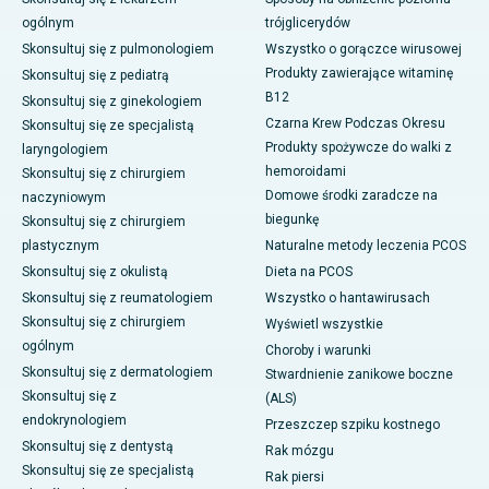
ogólnym
trójglicerydów
Skonsultuj się z pulmonologiem
Wszystko o gorączce wirusowej
Produkty zawierające witaminę
Skonsultuj się z pediatrą
B12
Skonsultuj się z ginekologiem
Czarna Krew Podczas Okresu
Skonsultuj się ze specjalistą
Produkty spożywcze do walki z
laryngologiem
hemoroidami
Skonsultuj się z chirurgiem
Domowe środki zaradcze na
naczyniowym
biegunkę
Skonsultuj się z chirurgiem
plastycznym
Naturalne metody leczenia PCOS
Skonsultuj się z okulistą
Dieta na PCOS
Skonsultuj się z reumatologiem
Wszystko o hantawirusach
Skonsultuj się z chirurgiem
Wyświetl wszystkie
ogólnym
Choroby i warunki
Skonsultuj się z dermatologiem
Stwardnienie zanikowe boczne
Skonsultuj się z
(ALS)
endokrynologiem
Przeszczep szpiku kostnego
Skonsultuj się z dentystą
Rak mózgu
Skonsultuj się ze specjalistą
Rak piersi