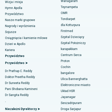
Wanagaram
Rękawowa resekcja żołądka
Najlepszy ośrodek kardiologiczny w Thousand Lights w
Wizja i misja
Ćennaju
Teynampeta
Hymn Apolla
Operacja laserowa Lasik
Znajdź pediatrię
OMR
Przywództwo
Najlepszy szpital w Jubilee Hills, Hajdarabad
Tondiarpet
Nasze marki grupowe
Korekcja nosa
dla Kotturpura
Nagrody i wyróżnienia
Najlepszy szpital w Tondiarpet, Chennai
Firstmed
Znajdź dermatologa
Liposukcja
Sojusze
Najlepszy szpital w Kotturpuram, Chennai
Szpital Dziecięcy
Osiągnięcia i kamienie milowe
Angiogram wieńcowy
Szpital Położniczy
Dzień w Apollo
Najlepszy szpital na Kovai Road, Karur
karapakkam
Znajdź urologa
Kariera
Wymiana przezcewnikowej zastawki aortalnej
Centrum Serca
Przywództwo
Najlepszy szpital w Karapakkam, Chennai
Proton
Naprawa zastawki MitraClip
Przywództwo ➤
Najlepszy szpital w Arilova, Vizag
Cochin
Znajdź diabetologa
Dr Prathap C. Reddy
Minimalnie inwazyjna kardiochirurgia
bangalore
Najlepszy szpital przy Kanpur Road w Lucknow
Doktor Preetha Reddy
Ulica Bannerghatta
Ablacja cewnika
Dr Suneeta Reddy
Elektroniczne miasto
Najlepszy szpital w sektorze 26, Noida
Znajdź ginekologa
Pani Shobana Kamineni
Układ HSR
Operacja rekonstrukcji ACL
Dr Sangita Reddy
Najlepszy szpital w Gandhinagarze, Ahmedabad
Jayanagar
.
Odwrócenie ramienia
Seszadripuram
Znajdź lekarza ogólnego
Najlepszy szpital w Aragondzie, Andhra Pradesh
Niezależni Dyrektorzy ➤
Droga Sarjapur
Ablacja endometrium