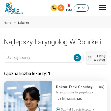
głó
PL
1066
Przejdź do głównej zawartości
Home
Lekarze
Najlepszy Laryngolog W Rourkeli
Filtruj
według
Łączna liczba lekarzy:
1
Doktor Tanvi Choubey
laryngologia, laryngologia
7+ lat, MBBS, MS
Szpital Specjalistyczny