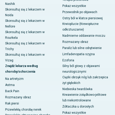
Nashik
Pokaż wszystkie
Skonsultuj się z lekarzem w
Przewodnik po objawach
Noida
Ostry ból w klatce piersiowej
Skonsultuj się z lekarzem w
Krwioplucie (Krewopłucne
Nellore
odkrztuszanie)
Skonsultuj się z lekarzem w
Nadmierne oddawanie moczu
Rourkela
Rozmazany obraz
Skonsultuj się z lekarzem w
Paraliż lub silne odrętwienie
Trichy
Limfadenopatia szyjna
Skonsultuj się z lekarzem w
Vizag
Ezoforia
Znajdź lekarza według
Silny ból głowy z objawami
choroby/schorzenia
neurologicznymi
Ciężki obrzęk nóg lub zakrzepica
Na artretyzm
żył głębokich
Astma
Niebieska twardówka
Back Pain
Krwawienie żołądkowo-jelitowe
Rozmazany obraz
lub niekontrolowane
Rak piersi
Żółtaczka u dorosłych
Przewlekłą chorobę nerek
Pokaż wszystkie