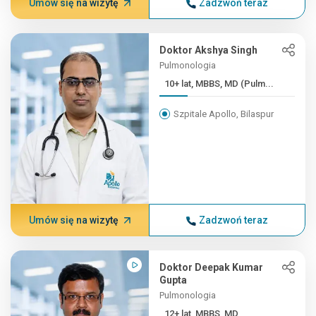
Umów się na wizytę
Zadzwoń teraz
Doktor Akshya Singh
Pulmonologia
10+ lat, MBBS, MD (Pulm...
Szpitale Apollo, Bilaspur
Umów się na wizytę
Zadzwoń teraz
Doktor Deepak Kumar
Gupta
Pulmonologia
12+ lat, MBBS, MD