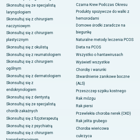
Czarna Krew Podczas Okresu
Skonsultuj się ze specjalistą
Produkty spożywcze do walki z
laryngologiem
hemoroidami
Skonsultuj się z chirurgiem
Domowe środki zaradcze na
naczyniowym
biegunkę
Skonsultuj się z chirurgiem
plastycznym
Naturalne metody leczenia PCOS
Skonsultuj się z okulistą
Dieta na PCOS
Skonsultuj się z reumatologiem
Wszystko o hantawirusach
Skonsultuj się z chirurgiem
Wyświetl wszystkie
ogólnym
Choroby i warunki
Skonsultuj się z dermatologiem
Stwardnienie zanikowe boczne
Skonsultuj się z
(ALS)
endokrynologiem
Przeszczep szpiku kostnego
Skonsultuj się z dentystą
Rak mózgu
Skonsultuj się ze specjalistą
Rak piersi
chorób zakaźnych
Przewlekła choroba nerek (CKD)
Skonsultuj się z fizjoterapeutą
Rak jelita grubego
Skonsultuj się z psychiatrą
Choroba wieńcowa
Skonsultuj się z chirurgiem
cukrzyca
transplantacyjnym