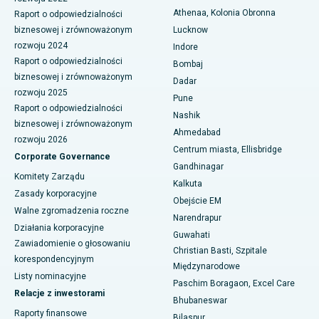
Athenaa, Kolonia Obronna
Raport o odpowiedzialności
Najlepszy szpital w Seshadripuram, Bangalore
biznesowej i zrównoważonym
Lucknow
rozwoju 2024
Indore
Najlepszy szpital przy Waltair Main Road, Visakhapatnam
Raport o odpowiedzialności
Bombaj
biznesowej i zrównoważonym
Najlepszy szpital na Subhash Nagar Road, Karimnagar
Dadar
rozwoju 2025
Pune
Najlepszy szpital w Managari, Karaikudi
Raport o odpowiedzialności
Nashik
biznesowej i zrównoważonym
Ahmedabad
Najlepszy szpital w Arepally, Warangal
rozwoju 2026
Centrum miasta, Ellisbridge
Corporate Governance
Najlepszy szpital w Arera Colony, Bhopal
Gandhinagar
Komitety Zarządu
Kalkuta
Najlepszy szpital w Jayanagar, Bangalore
Zasady korporacyjne
Obejście EM
Walne zgromadzenia roczne
Narendrapur
Najlepszy szpital w KK Nagar, Madurai
Działania korporacyjne
Guwahati
Zawiadomienie o głosowaniu
Najlepszy szpital w Ramji Nagar, Nellore
Christian Basti, Szpitale
korespondencyjnym
Międzynarodowe
Listy nominacyjne
Najlepszy szpital w sektorze 19, Rourkela
Paschim Boragaon, Excel Care
Relacje z inwestorami
Bhubaneswar
Najlepszy szpital w Swargate, Pune
Raporty finansowe
Bilaspur