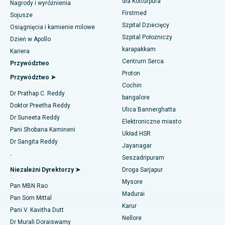
dla Kotturpura
Nagrody i wyróżnienia
Najlepszy szpital w Tondiarpet, Chennai
Firstmed
Znajdź dermatologa
Liposukcja
Sojusze
Najlepszy szpital w Kotturpuram, Chennai
Szpital Dziecięcy
Osiągnięcia i kamienie milowe
Angiogram wieńcowy
Szpital Położniczy
Dzień w Apollo
Najlepszy szpital na Kovai Road, Karur
karapakkam
Znajdź urologa
Kariera
Wymiana przezcewnikowej zastawki aortalnej
Centrum Serca
Przywództwo
Najlepszy szpital w Karapakkam, Chennai
Proton
Naprawa zastawki MitraClip
Przywództwo ➤
Najlepszy szpital w Arilova, Vizag
Cochin
Znajdź diabetologa
Dr Prathap C. Reddy
Minimalnie inwazyjna kardiochirurgia
bangalore
Najlepszy szpital przy Kanpur Road w Lucknow
Doktor Preetha Reddy
Ulica Bannerghatta
Ablacja cewnika
Dr Suneeta Reddy
Elektroniczne miasto
Najlepszy szpital w sektorze 26, Noida
Znajdź ginekologa
Pani Shobana Kamineni
Układ HSR
Operacja rekonstrukcji ACL
Dr Sangita Reddy
Najlepszy szpital w Gandhinagarze, Ahmedabad
Jayanagar
.
Odwrócenie ramienia
Seszadripuram
Znajdź lekarza ogólnego
Najlepszy szpital w Aragondzie, Andhra Pradesh
Niezależni Dyrektorzy ➤
Droga Sarjapur
Ablacja endometrium
Mysore
Najlepszy szpital przy Bannerghatta Road w Bangalore
Pan MBN Rao
Madurai
Embolizacja tętnicy macicznej
Pan Som Mittal
Znajdź psychologa
Najlepszy szpital w oddziale 15 w Bhubaneswar
Karur
Pani V. Kavitha Dutt
Cystektomia jajnika
Nellore
Dr Murali Doraiswamy