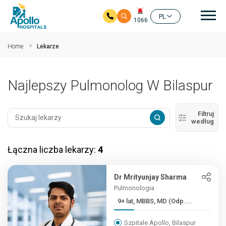
głó
PL
1066
Przejdź do głównej zawartości
Home
Lekarze
Najlepszy Pulmonolog W Bilaspur
Filtruj
według
Łączna liczba lekarzy:
4
Dr Mrityunjay Sharma
Pulmonologia
9+ lat, MBBS, MD (Odp....
Szpitale Apollo, Bilaspur