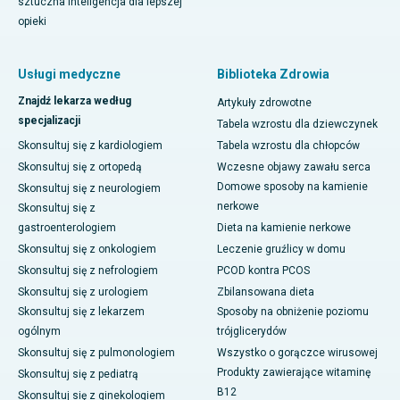
sztuczna inteligencja dla lepszej
opieki
Usługi medyczne
Biblioteka Zdrowia
Znajdź lekarza według
Artykuły zdrowotne
specjalizacji
Tabela wzrostu dla dziewczynek
Skonsultuj się z kardiologiem
Tabela wzrostu dla chłopców
Skonsultuj się z ortopedą
Wczesne objawy zawału serca
Domowe sposoby na kamienie
Skonsultuj się z neurologiem
nerkowe
Skonsultuj się z
gastroenterologiem
Dieta na kamienie nerkowe
Skonsultuj się z onkologiem
Leczenie gruźlicy w domu
Skonsultuj się z nefrologiem
PCOD kontra PCOS
Skonsultuj się z urologiem
Zbilansowana dieta
Skonsultuj się z lekarzem
Sposoby na obniżenie poziomu
ogólnym
trójglicerydów
Skonsultuj się z pulmonologiem
Wszystko o gorączce wirusowej
Produkty zawierające witaminę
Skonsultuj się z pediatrą
B12
Skonsultuj się z ginekologiem