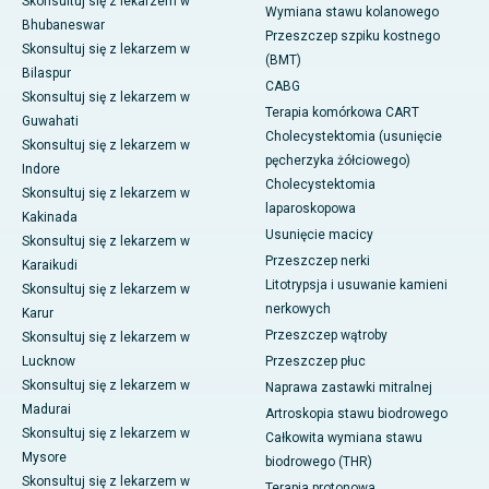
Skonsultuj się z lekarzem w
Wymiana stawu kolanowego
Bhubaneswar
Przeszczep szpiku kostnego
Skonsultuj się z lekarzem w
(BMT)
Bilaspur
CABG
Skonsultuj się z lekarzem w
Terapia komórkowa CART
Guwahati
Cholecystektomia (usunięcie
Skonsultuj się z lekarzem w
pęcherzyka żółciowego)
Indore
Cholecystektomia
Skonsultuj się z lekarzem w
laparoskopowa
Kakinada
Usunięcie macicy
Skonsultuj się z lekarzem w
Przeszczep nerki
Karaikudi
Litotrypsja i usuwanie kamieni
Skonsultuj się z lekarzem w
nerkowych
Karur
Przeszczep wątroby
Skonsultuj się z lekarzem w
Lucknow
Przeszczep płuc
Skonsultuj się z lekarzem w
Naprawa zastawki mitralnej
Madurai
Artroskopia stawu biodrowego
Skonsultuj się z lekarzem w
Całkowita wymiana stawu
Mysore
biodrowego (THR)
Skonsultuj się z lekarzem w
Terapia protonowa