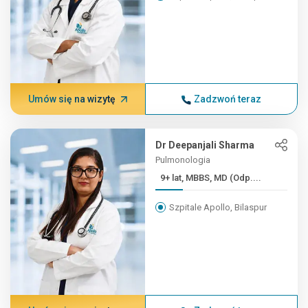
Umów się na wizytę
Zadzwoń teraz
Dr Deepanjali Sharma
Pulmonologia
9+ lat, MBBS, MD (Odp....
Szpitale Apollo, Bilaspur