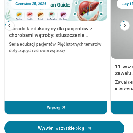
Czerwiec 25, 2026
Luty 1
Poradnik edukacyjny dla pacjentów z
chorobami wątroby: stłuszczenie
wątroby, zapalenie wątroby, marskość
Seria edukacji pacjentów: Pięć istotnych tematów
wątroby, przeszczep wątroby i rak
dotyczących zdrowia wątroby
wątroby
11 wcz
zawału 
poważn
Zawał se
interwenc
prowadzi
nawet śmi
głównego
Więcej
pojawiają
Zrozumie
Twoim bl
Wyświetl wszystkie blogi
dlatego t