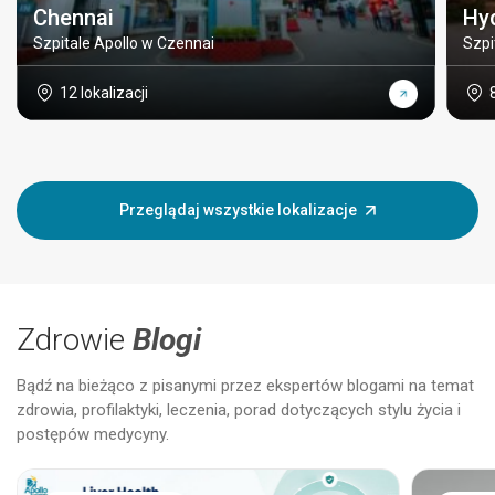
Chennai
Hy
Szpitale Apollo w Czennai
Szpi
12 lokalizacji
Przeglądaj wszystkie lokalizacje
Zdrowie
Blogi
Bądź na bieżąco z pisanymi przez ekspertów blogami na temat
zdrowia, profilaktyki, leczenia, porad dotyczących stylu życia i
postępów medycyny.