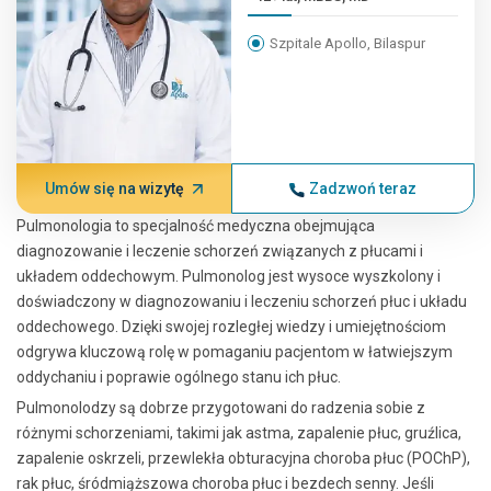
Szpitale Apollo, Bilaspur
Umów się na wizytę
Zadzwoń teraz
Pulmonologia to specjalność medyczna obejmująca
diagnozowanie i leczenie schorzeń związanych z płucami i
układem oddechowym. Pulmonolog jest wysoce wyszkolony i
doświadczony w diagnozowaniu i leczeniu schorzeń płuc i układu
oddechowego. Dzięki swojej rozległej wiedzy i umiejętnościom
odgrywa kluczową rolę w pomaganiu pacjentom w łatwiejszym
oddychaniu i poprawie ogólnego stanu ich płuc.
Pulmonolodzy są dobrze przygotowani do radzenia sobie z
różnymi schorzeniami, takimi jak astma, zapalenie płuc, gruźlica,
zapalenie oskrzeli, przewlekła obturacyjna choroba płuc (POChP),
rak płuc, śródmiąższowa choroba płuc i bezdech senny. Jeśli