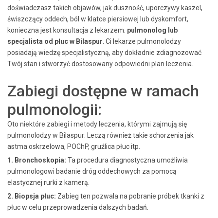
doświadczasz takich objawów, jak duszność, uporczywy kaszel,
świszczący oddech, ból w klatce piersiowej lub dyskomfort,
konieczna jest konsultacja z lekarzem.
pulmonolog lub
specjalista od płuc w Bilaspur
. Ci lekarze pulmonolodzy
posiadają wiedzę specjalistyczną, aby dokładnie zdiagnozować
Twój stan i stworzyć dostosowany odpowiedni plan leczenia.
Zabiegi dostępne w ramach
pulmonologii:
Oto niektóre zabiegi i metody leczenia, którymi zajmują się
pulmonolodzy w Bilaspur: Leczą również takie schorzenia jak
astma oskrzelowa, POChP, gruźlica płuc itp.
1. Bronchoskopia:
Ta procedura diagnostyczna umożliwia
pulmonologowi badanie dróg oddechowych za pomocą
elastycznej rurki z kamerą.
2.
Biopsja płuc:
Zabieg ten pozwala na pobranie próbek tkanki z
płuc w celu przeprowadzenia dalszych badań.