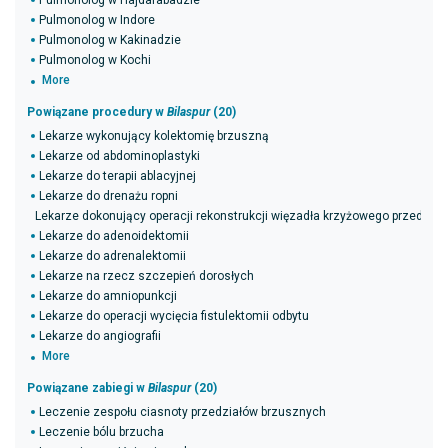
Pulmonolog w Hajdarabadzie
Pulmonolog w Indore
Pulmonolog w Kakinadzie
Pulmonolog w Kochi
More
Powiązane procedury w
Bilaspur
(20)
Lekarze wykonujący kolektomię brzuszną
Lekarze od abdominoplastyki
Lekarze do terapii ablacyjnej
Lekarze do drenażu ropni
Lekarze dokonujący operacji rekonstrukcji więzadła krzyżowego przednie
Lekarze do adenoidektomii
Lekarze do adrenalektomii
Lekarze na rzecz szczepień dorosłych
Lekarze do amniopunkcji
Lekarze do operacji wycięcia fistulektomii odbytu
Lekarze do angiografii
More
Powiązane zabiegi w
Bilaspur
(20)
Leczenie zespołu ciasnoty przedziałów brzusznych
Leczenie bólu brzucha