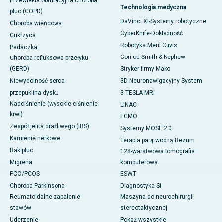
Przewlekła obturacyjna choroba
Technologia medyczna
płuc (COPD)
DaVinci XI-Systemy robotyczne
Choroba wieńcowa
CyberKnife-Dokładność
Cukrzyca
Robotyka Meril Cuvis
Padaczka
Cori od Smith & Nephew
Choroba refluksowa przełyku
(GERD)
Stryker firmy Mako
Niewydolność serca
3D Neuronawigacyjny System
przepuklina dysku
3 TESLA MRI
Nadciśnienie (wysokie ciśnienie
LINAC
krwi)
ECMO
Zespół jelita drażliwego (IBS)
Systemy MOSE 2.0
Kamienie nerkowe
Terapia parą wodną Rezum
Rak płuc
128-warstwowa tomografia
Migrena
komputerowa
PCO/PCOS
ESWT
Choroba Parkinsona
Diagnostyka SI
Reumatoidalne zapalenie
Maszyna do neurochirurgii
stawów
stereotaktycznej
Uderzenie
Pokaż wszystkie