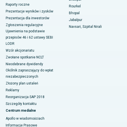
Raporty roczne
Rourkel
Najlepszy szpital onkologiczny dla kobiet w południowym Delhi
Prezentacje wyników i zysków
Bhopal
Prezentacja dla inwestorów
Jabalpur
Zgłoszenia regulacyjne
Navsari, Szpital Nirali
Ujawnienia na podstawie
przepisów 46 i 62 ustawy SEBI
LODR
Wzór akcjonariatu
Zwołane spotkanie NCLT
Nieodebrane dywidendy
Okólnik zapraszający do wpłat
niezabezpieczonych
Złożony plan ustaleń
Reklamy
Reorganizacja SAP 2018
Szczegóły kontaktu
Centrum medialne
Apollo w wiadomościach
Informacje Prasowe