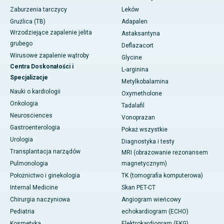
Zaburzenia tarczycy
Leków
Gruźlica (TB)
Adapalen
Wrzodziejące zapalenie jelita
Astaksantyna
grubego
Deflazacort
Wirusowe zapalenie wątroby
Glycine
Centra Doskonałości i
L-arginina
Specjalizacje
Metylkobalamina
Nauki o kardiologii
Oxymetholone
Onkologia
Tadalafil
Neurosciences
Vonoprazan
Gastroenterologia
Pokaż wszystkie
Urologia
Diagnostyka i testy
Transplantacja narządów
MRI (obrazowanie rezonansem
Pulmonologia
magnetycznym)
Położnictwo i ginekologia
TK (tomografia komputerowa)
Internal Medicine
Skan PET-CT
Chirurgia naczyniowa
Angiogram wieńcowy
Pediatria
echokardiogram (ECHO)
Kosmetyka
Elektrokardiogram (EKG)