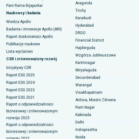
Najlepszy szpital przy Seepat Road w Bilaspur
Aragonda
Pani Rama Bijapurkar
Operacja raka piersi
Znajdź chirurga ogólnego
Trichy
Najlepszy szpital w Ellisbridge, Ahmedabad
Naukowcy i badania
Karaikudi
Brachyterapia
Wiedza Apollo
Najlepszy szpital w Nowym Delhi
Hyderabad
Badania i innowacje Apollo (ARI)
Kolonoskopia
DRDO
Raport doskonałości Apollo
Najlepszy szpital w DRDO, Hajdarabad
Financial District
Polipektomia
Publikacje naukowe
Hajderguda
Najlepszy szpital przy GS Road w Guwahati
Lista wyróżnień
Wzgórza Jubileuszowe
Głęboka stymulacja mózgu
CSR i zrównoważony rozwój
Najlepszy szpital w Hajdarabadzie
Karimnagar
Inicjatywy CSR
Dializa otrzewnowa
Miryalaguda
Najlepszy szpital w Vijay Nagar, Indore
Raport ESG 2025
Secunderabad
Biopsja nerki
Raport ESG 2024
Warangal
Najlepszy szpital przy Suryaraopeta Main Road, Kakinada
Raport ESG 2023
Visakhapatnam
Paratyroidektomia
Raport ESG 2021
Najlepszy szpital przy Canal Circular Road w Kalkucie
Arilova, Miasto Zdrowia
Raport o odpowiedzialności
Chirurgia cytoredukcyjna
Ram Nagar
biznesowej i zrównoważonym
Najlepszy szpital w dzielnicy biznesowej Belapur, Navi Mumbai
Kakinada
rozwoju 2023
Ceramiczna całkowita wymiana stawu kolanowego
Delhi
Najlepszy szpital w Panchavati, Nashik
Raport o odpowiedzialności
Indraprastha
ERCP
biznesowej i zrównoważonym
Najlepszy szpital w Secunderabad, Hajdarabad
Noida
rozwoju 2022