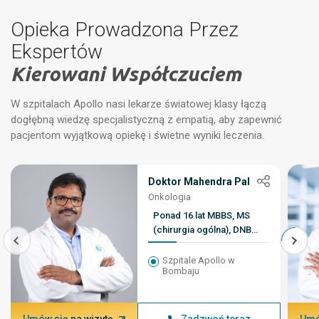
Opieka Prowadzona Przez
Ekspertów
Kierowani Współczuciem
W szpitalach Apollo nasi lekarze światowej klasy łączą
dogłębną wiedzę specjalistyczną z empatią, aby zapewnić
pacjentom wyjątkową opiekę i świetne wyniki leczenia.
Doktor Mahendra Pal
Onkologia
Ponad 16 lat MBBS, MS
(chirurgia ogólna), DNB
(chirurgia układu
moczowo-płciowego),
Szpitale Apollo w
Bombaju
stypendium HBNI
(uroonkologia)