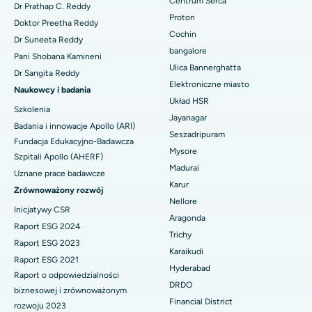
Centrum Serca
Najlepszy szpital w Karapakkam, Chennai
Dr Prathap C. Reddy
Naprawa zastawki MitraClip
Proton
Doktor Preetha Reddy
Najlepszy szpital w Arilova, Vizag
Cochin
Znajdź diabetologa
Dr Suneeta Reddy
Minimalnie inwazyjna kardiochirurgia
bangalore
Pani Shobana Kamineni
Najlepszy szpital przy Kanpur Road w Lucknow
Ulica Bannerghatta
Ablacja cewnika
Dr Sangita Reddy
Elektroniczne miasto
Najlepszy szpital w sektorze 26, Noida
Znajdź ginekologa
Naukowcy i badania
Operacja rekonstrukcji ACL
Układ HSR
Szkolenia
Najlepszy szpital w Gandhinagarze, Ahmedabad
Jayanagar
Badania i innowacje Apollo (ARI)
Odwrócenie ramienia
Seszadripuram
Znajdź lekarza ogólnego
Fundacja Edukacyjno-Badawcza
Najlepszy szpital w Aragondzie, Andhra Pradesh
Mysore
Ablacja endometrium
Szpitali Apollo (AHERF)
Madurai
Najlepszy szpital przy Bannerghatta Road w Bangalore
Uznane prace badawcze
Embolizacja tętnicy macicznej
Karur
Zrównoważony rozwój
Znajdź psychologa
Najlepszy szpital w oddziale 15 w Bhubaneswar
Nellore
Inicjatywy CSR
Cystektomia jajnika
Aragonda
Najlepszy szpital przy Seepat Road w Bilaspur
Raport ESG 2024
Trichy
Operacja raka piersi
Znajdź chirurga ogólnego
Raport ESG 2023
Karaikudi
Najlepszy szpital w Ellisbridge, Ahmedabad
Raport ESG 2021
Brachyterapia
Hyderabad
Raport o odpowiedzialności
Najlepszy szpital w Nowym Delhi
DRDO
biznesowej i zrównoważonym
Kolonoskopia
Financial District
rozwoju 2023
Najlepszy szpital w DRDO, Hajdarabad