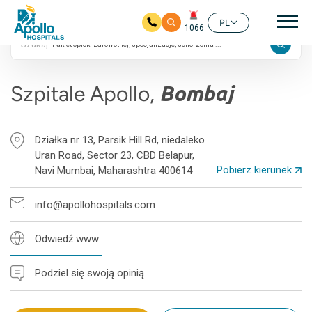
24/7
Gł
4.6 ocen Google
PL
1066
Szukaj
Przejdź do głównej zawartości
Szpitale Apollo,
Bombaj
Działka nr 13, Parsik Hill Rd, niedaleko
Uran Road, Sector 23, CBD Belapur,
Pobierz kierunek
Navi Mumbai, Maharashtra 400614
info@apollohospitals.com
Odwiedź www
Podziel się swoją opinią