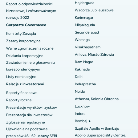
Hajderguda
Raport o odpowiedzialności
Polipektomia
Wzgórza Jubileuszowe
biznesowej i zrównoważonym
Najlepszy szpital przy GS Road w Guwahati
Głęboka stymulacja mózgu
rozwoju 2022
Karimnagar
Najlepszy szpital w Hajdarabadzie
Corporate Governance
Miryalaguda
Dializa otrzewnowa
Secunderabad
Komitety Zarządu
Najlepszy szpital w Vijay Nagar, Indore
Warangal
Zasady korporacyjne
Biopsja nerki
Visakhapatnam
Najlepszy szpital przy Suryaraopeta Main Road, Kakinada
Walne zgromadzenia roczne
Paratyroidektomia
Arilova, Miasto Zdrowia
Działania korporacyjne
Najlepszy szpital przy Canal Circular Road w Kalkucie
Ram Nagar
Zawiadomienie o głosowaniu
Chirurgia cytoredukcyjna
korespondencyjnym
Kakinada
Najlepszy szpital w dzielnicy biznesowej Belapur, Navi Mumbai
Listy nominacyjne
Delhi
Ceramiczna całkowita wymiana stawu kolanowego
Relacje z inwestorami
Indraprastha
Najlepszy szpital w Panchavati, Nashik
ERCP
Noida
Raporty finansowe
Najlepszy szpital w Secunderabad, Hajdarabad
Athenaa, Kolonia Obronna
Raporty roczne
Lucknow
Prezentacje wyników i zysków
Najlepszy szpital w Seshadripuram, Bangalore
Indore
Prezentacja dla inwestorów
Bombaj ➤
Najlepszy szpital przy Waltair Main Road, Visakhapatnam
Zgłoszenia regulacyjne
Szpitale Apollo w Bombaju
Ujawnienia na podstawie
Najlepszy szpital na Subhash Nagar Road, Karimnagar
Apollo Superspeciality Centre,
przepisów 46 i 62 ustawy SEBI