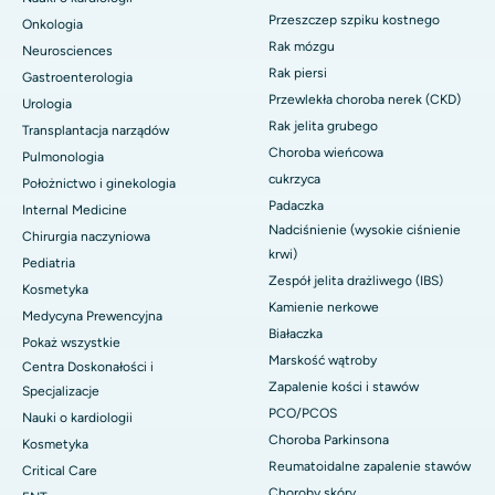
Przeszczep szpiku kostnego
Onkologia
Rak mózgu
Neurosciences
Rak piersi
Gastroenterologia
Przewlekła choroba nerek (CKD)
Urologia
Rak jelita grubego
Transplantacja narządów
Choroba wieńcowa
Pulmonologia
cukrzyca
Położnictwo i ginekologia
Padaczka
Internal Medicine
Nadciśnienie (wysokie ciśnienie
Chirurgia naczyniowa
krwi)
Pediatria
Zespół jelita drażliwego (IBS)
Kosmetyka
Kamienie nerkowe
Medycyna Prewencyjna
Białaczka
Pokaż wszystkie
Marskość wątroby
Centra Doskonałości i
Zapalenie kości i stawów
Specjalizacje
PCO/PCOS
Nauki o kardiologii
Choroba Parkinsona
Kosmetyka
Reumatoidalne zapalenie stawów
Critical Care
Choroby skóry