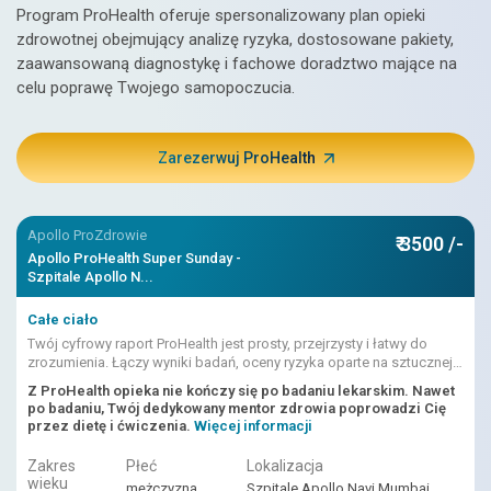
Program ProHealth oferuje spersonalizowany plan opieki
zdrowotnej obejmujący analizę ryzyka, dostosowane pakiety,
zaawansowaną diagnostykę i fachowe doradztwo mające na
celu poprawę Twojego samopoczucia.
Zarezerwuj ProHealth
Apollo ProZdrowie
₹ 3500 /-
Apollo ProHealth Super Sunday -
Szpitale Apollo N...
Całe ciało
Twój cyfrowy raport ProHealth jest prosty, przejrzysty i łatwy do
zrozumienia. Łączy wyniki badań, oceny ryzyka oparte na sztucznej
inteligencji i interpretacje lekarzy.
Z ProHealth opieka nie kończy się po badaniu lekarskim. Nawet
po badaniu, Twój dedykowany mentor zdrowia poprowadzi Cię
przez dietę i ćwiczenia.
Więcej informacji
Zakres
Płeć
Lokalizacja
wieku
mężczyzna
Szpitale Apollo Navi Mumbai