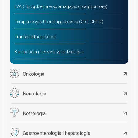
LVAD (urządzenia wspomagające lewą komorę)
Terapia resynchronizująca serca (CRT, CRT-D)
Transplantacja serca
Kardiologia interwencyjna dziecięca
Onkologia
Neurologia
Nefrologia
Gastroenterologia i hepatologia