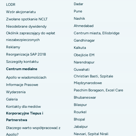
Dadar
LODR
Najlepszy szpital w Managari, Karaikudi
Pune
Wzór akcjonariatu
Nashik
Zwołane spotkanie NCLT
Najlepszy szpital w Arepally, Warangal
Ahmedabad
Nieodebrane dywidendy
Najlepszy szpital w Arera Colony, Bhopal
Okólnik zapraszający do wpłat
Centrum miasta, Ellisbridge
niezabezpieczonych
Gandhinagar
Najlepszy szpital w Jayanagar, Bangalore
Reklamy
Kalkuta
Reorganizacja SAP 2018
Obejście EM
Najlepszy szpital w KK Nagar, Madurai
Szczegóły kontaktu
Narendrapur
Centrum medialne
Najlepszy szpital w Ramji Nagar, Nellore
Guwahati
Christian Basti, Szpitale
Apollo w wiadomościach
Najlepszy szpital w sektorze 19, Rourkela
Międzynarodowe
Informacje Prasowe
Paschim Boragaon, Excel Care
Wydarzenia
Najlepszy szpital w Swargate, Pune
Bhubaneswar
Galeria
Bilaspur
Najlepszy szpital onkologiczny dla kobiet w południowym Delhi
Kontakty dla mediów
Rourkel
Korporacyjne Tiepus i
Bhopal
Partnerstwa
Jabalpur
Dlaczego warto współpracować z
Navsari, Szpital Nirali
Apollo?