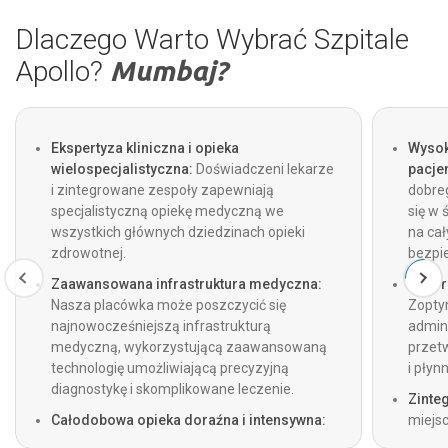
Dlaczego Warto Wybrać Szpitale
Apollo?
Mumbaj?
Ekspertyza kliniczna i opieka
Wysok
wielospecjalistyczna:
Doświadczeni lekarze
pacjen
i zintegrowane zespoły zapewniają
dobre
specjalistyczną opiekę medyczną we
się w
wszystkich głównych dziedzinach opieki
na ca
zdrowotnej.
bezpie
Zaawansowana infrastruktura medyczna:
Bezpr
Nasza placówka może poszczycić się
Zopty
najnowocześniejszą infrastrukturą
admini
medyczną, wykorzystującą zaawansowaną
przet
technologię umożliwiającą precyzyjną
i płyn
diagnostykę i skomplikowane leczenie.
Zinte
Całodobowa opieka doraźna i intensywna:
miejsc
Oddziały ratunkowe, traumatologiczne i
radiol