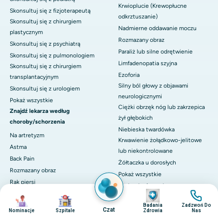
Krwioplucie (Krewopłucne
Skonsultuj się z fizjoterapeutą
odkrztuszanie)
Skonsultuj się z chirurgiem
Nadmierne oddawanie moczu
plastycznym
Rozmazany obraz
Skonsultuj się z psychiatrą
Paraliż lub silne odrętwienie
Skonsultuj się z pulmonologiem
Limfadenopatia szyjna
Skonsultuj się z chirurgiem
Ezoforia
transplantacyjnym
Silny ból głowy z objawami
Skonsultuj się z urologiem
neurologicznymi
Pokaż wszystkie
Ciężki obrzęk nóg lub zakrzepica
Znajdź lekarza według
żył głębokich
choroby/schorzenia
Niebieska twardówka
Na artretyzm
Krwawienie żołądkowo-jelitowe
Astma
lub niekontrolowane
Back Pain
Żółtaczka u dorosłych
Rozmazany obraz
Pokaż wszystkie
Rak piersi
Technologia medyczna
Obraz
Obraz
Przewlekłą chorobę nerek
Obraz
Obraz
DaVinci XI-Systemy robotyczne
Przewlekła obturacyjna choroba
Badania
Zadzwoń Do
Czat
Nominacje
Szpitale
Zdrowia
Nas
CyberKnife-Dokładność
płuc (COPD)