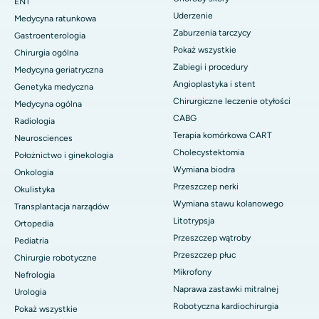
ENT
Uderzenie
Medycyna ratunkowa
Zaburzenia tarczycy
Gastroenterologia
Pokaż wszystkie
Chirurgia ogólna
Zabiegi i procedury
Medycyna geriatryczna
Angioplastyka i stent
Genetyka medyczna
Chirurgiczne leczenie otyłości
Medycyna ogólna
CABG
Radiologia
Terapia komórkowa CART
Neurosciences
Cholecystektomia
Położnictwo i ginekologia
Wymiana biodra
Onkologia
Przeszczep nerki
Okulistyka
Wymiana stawu kolanowego
Transplantacja narządów
Litotrypsja
Ortopedia
Przeszczep wątroby
Pediatria
Przeszczep płuc
Chirurgie robotyczne
Mikrofony
Nefrologia
Naprawa zastawki mitralnej
Urologia
Robotyczna kardiochirurgia
Pokaż wszystkie