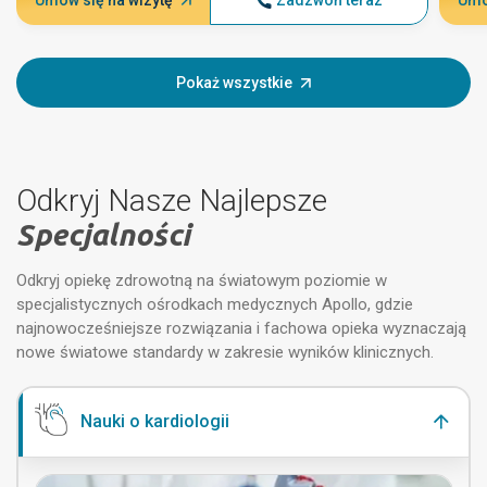
Umów się na wizytę
Zadzwoń teraz
Umó
Pokaż wszystkie
Odkryj Nasze Najlepsze
Specjalności
Odkryj opiekę zdrowotną na światowym poziomie w
specjalistycznych ośrodkach medycznych Apollo, gdzie
najnowocześniejsze rozwiązania i fachowa opieka wyznaczają
nowe światowe standardy w zakresie wyników klinicznych.
Nauki o kardiologii