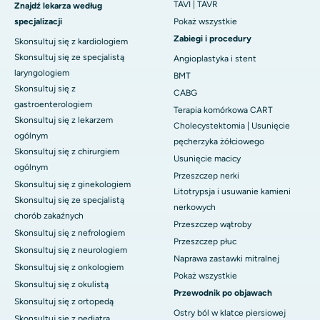
TAVI | TAVR
Znajdź lekarza według
specjalizacji
Pokaż wszystkie
Zabiegi i procedury
Skonsultuj się z kardiologiem
Skonsultuj się ze specjalistą
Angioplastyka i stent
laryngologiem
BMT
Skonsultuj się z
CABG
gastroenterologiem
Terapia komórkowa CART
Skonsultuj się z lekarzem
Cholecystektomia | Usunięcie
ogólnym
pęcherzyka żółciowego
Skonsultuj się z chirurgiem
Usunięcie macicy
ogólnym
Przeszczep nerki
Skonsultuj się z ginekologiem
Litotrypsja i usuwanie kamieni
Skonsultuj się ze specjalistą
nerkowych
chorób zakaźnych
Przeszczep wątroby
Skonsultuj się z nefrologiem
Przeszczep płuc
Skonsultuj się z neurologiem
Naprawa zastawki mitralnej
Skonsultuj się z onkologiem
Pokaż wszystkie
Skonsultuj się z okulistą
Przewodnik po objawach
Skonsultuj się z ortopedą
Ostry ból w klatce piersiowej
Skonsultuj się z pediatrą