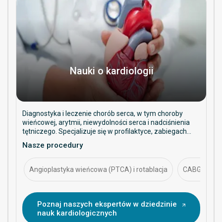
Nauki o kardiologii
Diagnostyka i leczenie chorób serca, w tym choroby
wieńcowej, arytmii, niewydolności serca i nadciśnienia
tętniczego. Specjalizuje się w profilaktyce, zabiegach
interwencyjnych i długoterminowym zarządzaniu
Nasze procedury
zdrowiem serca.
Angioplastyka wieńcowa (PTCA) i rotablacja
CABG (pomos
Poznaj naszych ekspertów w dziedzinie
nauk kardiologicznych