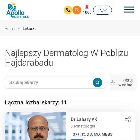
głó
PL
1066
Przejdź do głównej zawartości
Home
Lekarze
Najlepszy Dermatolog W Pobliżu
Hajdarabadu
Filtruj
według
Łączna liczba lekarzy:
11
Dr Lahary AK
Dermatologia
37+ lat, DD, MD, MBBS