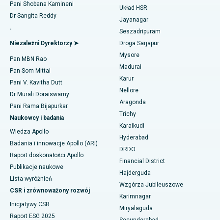
Znajdź ginekologa
Pani Shobana Kamineni
Układ HSR
Operacja rekonstrukcji ACL
Dr Sangita Reddy
Najlepszy szpital w Gandhinagarze, Ahmedabad
Jayanagar
.
Odwrócenie ramienia
Seszadripuram
Znajdź lekarza ogólnego
Najlepszy szpital w Aragondzie, Andhra Pradesh
Niezależni Dyrektorzy ➤
Droga Sarjapur
Ablacja endometrium
Mysore
Najlepszy szpital przy Bannerghatta Road w Bangalore
Pan MBN Rao
Madurai
Embolizacja tętnicy macicznej
Pan Som Mittal
Znajdź psychologa
Najlepszy szpital w oddziale 15 w Bhubaneswar
Karur
Pani V. Kavitha Dutt
Cystektomia jajnika
Nellore
Dr Murali Doraiswamy
Najlepszy szpital przy Seepat Road w Bilaspur
Aragonda
Pani Rama Bijapurkar
Operacja raka piersi
Znajdź chirurga ogólnego
Trichy
Najlepszy szpital w Ellisbridge, Ahmedabad
Naukowcy i badania
Karaikudi
Brachyterapia
Wiedza Apollo
Najlepszy szpital w Nowym Delhi
Hyderabad
Badania i innowacje Apollo (ARI)
Kolonoskopia
DRDO
Raport doskonałości Apollo
Najlepszy szpital w DRDO, Hajdarabad
Financial District
Polipektomia
Publikacje naukowe
Hajderguda
Najlepszy szpital przy GS Road w Guwahati
Lista wyróżnień
Wzgórza Jubileuszowe
Głęboka stymulacja mózgu
CSR i zrównoważony rozwój
Najlepszy szpital w Hajdarabadzie
Karimnagar
Inicjatywy CSR
Dializa otrzewnowa
Miryalaguda
Najlepszy szpital w Vijay Nagar, Indore
Raport ESG 2025