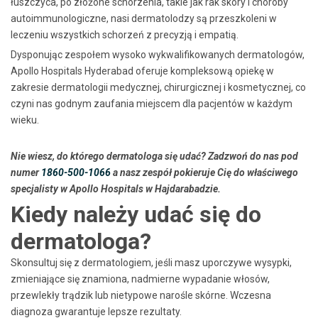
łuszczyca, po złożone schorzenia, takie jak rak skóry i choroby
autoimmunologiczne, nasi dermatolodzy są przeszkoleni w
leczeniu wszystkich schorzeń z precyzją i empatią.
Dysponując zespołem wysoko wykwalifikowanych dermatologów,
Apollo Hospitals Hyderabad oferuje kompleksową opiekę w
zakresie dermatologii medycznej, chirurgicznej i kosmetycznej, co
czyni nas godnym zaufania miejscem dla pacjentów w każdym
wieku.
Nie wiesz, do którego dermatologa się udać? Zadzwoń do nas pod
numer
1860-500-1066
a nasz zespół pokieruje Cię do właściwego
specjalisty w Apollo Hospitals w Hajdarabadzie.
Kiedy należy udać się do
dermatologa?
Skonsultuj się z dermatologiem, jeśli masz uporczywe wysypki,
zmieniające się znamiona, nadmierne wypadanie włosów,
przewlekły trądzik lub nietypowe narośle skórne. Wczesna
diagnoza gwarantuje lepsze rezultaty.