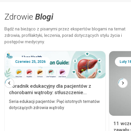
Zdrowie
Blogi
Bądź na bieżąco z pisanymi przez ekspertów blogami na temat
zdrowia, profilaktyki, leczenia, porad dotyczących stylu życia i
postępów medycyny.
Czerwiec 25, 2026
Luty 1
Poradnik edukacyjny dla pacjentów z
chorobami wątroby: stłuszczenie
wątroby, zapalenie wątroby, marskość
Seria edukacji pacjentów: Pięć istotnych tematów
wątroby, przeszczep wątroby i rak
dotyczących zdrowia wątroby
wątroby
11 wcz
zawału 