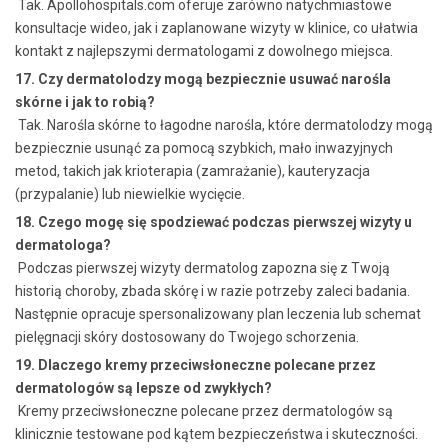
Tak. Apollohospitals.com oferuje zarówno natychmiastowe
konsultacje wideo, jak i zaplanowane wizyty w klinice, co ułatwia
kontakt z najlepszymi dermatologami z dowolnego miejsca.
17. Czy dermatolodzy mogą bezpiecznie usuwać narośla
skórne i jak to robią?
Tak. Narośla skórne to łagodne narośla, które dermatolodzy mogą
bezpiecznie usunąć za pomocą szybkich, mało inwazyjnych
metod, takich jak krioterapia (zamrażanie), kauteryzacja
(przypalanie) lub niewielkie wycięcie.
18. Czego mogę się spodziewać podczas pierwszej wizyty u
dermatologa?
Podczas pierwszej wizyty dermatolog zapozna się z Twoją
historią choroby, zbada skórę i w razie potrzeby zaleci badania.
Następnie opracuje spersonalizowany plan leczenia lub schemat
pielęgnacji skóry dostosowany do Twojego schorzenia.
19. Dlaczego kremy przeciwsłoneczne polecane przez
dermatologów są lepsze od zwykłych?
Kremy przeciwsłoneczne polecane przez dermatologów są
klinicznie testowane pod kątem bezpieczeństwa i skuteczności.