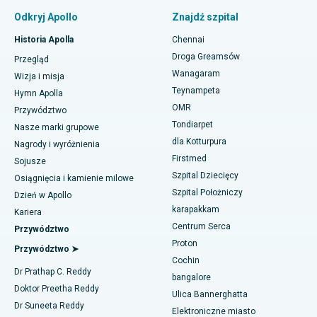
Znajdź pulmonologa
Minimalnie inwazyjna całkowita wymiana stawu kolanowego
Odkryj Apollo
Znajdź szpital
podmięśniowego
Najlepszy szpital w Paschim Boragaon, Guwahati
Historia Apolla
Chennai
Szybka wymiana stawu kolanowego w ramach opieki dziennej
Najlepszy szpital przy PH Road w Chennai
Znajdź dentystę
Droga Greamsów
Przegląd
Wanagaram
Rękawowa resekcja żołądka
Najlepszy ośrodek kardiologiczny w Thousand Lights w
Wizja i misja
Ćennaju
Teynampeta
Hymn Apolla
Operacja laserowa Lasik
Znajdź pediatrię
OMR
Przywództwo
Najlepszy szpital w Jubilee Hills, Hajdarabad
Tondiarpet
Nasze marki grupowe
Korekcja nosa
dla Kotturpura
Nagrody i wyróżnienia
Najlepszy szpital w Tondiarpet, Chennai
Firstmed
Znajdź dermatologa
Liposukcja
Sojusze
Najlepszy szpital w Kotturpuram, Chennai
Szpital Dziecięcy
Osiągnięcia i kamienie milowe
Angiogram wieńcowy
Szpital Położniczy
Dzień w Apollo
Najlepszy szpital na Kovai Road, Karur
karapakkam
Znajdź urologa
Kariera
Wymiana przezcewnikowej zastawki aortalnej
Centrum Serca
Przywództwo
Najlepszy szpital w Karapakkam, Chennai
Proton
Naprawa zastawki MitraClip
Przywództwo ➤
Najlepszy szpital w Arilova, Vizag
Cochin
Znajdź diabetologa
Dr Prathap C. Reddy
Minimalnie inwazyjna kardiochirurgia
bangalore
Najlepszy szpital przy Kanpur Road w Lucknow
Doktor Preetha Reddy
Ulica Bannerghatta
Ablacja cewnika
Dr Suneeta Reddy
Elektroniczne miasto
Najlepszy szpital w sektorze 26, Noida