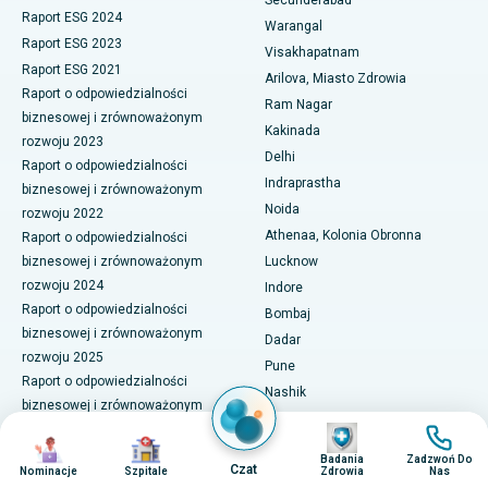
Secunderabad
Biopsja nerki
Raport ESG 2024
Warangal
Najlepszy szpital przy Suryaraopeta Main Road, Kakinada
Raport ESG 2023
Visakhapatnam
Paratyroidektomia
Raport ESG 2021
Najlepszy szpital przy Canal Circular Road w Kalkucie
Arilova, Miasto Zdrowia
Raport o odpowiedzialności
Chirurgia cytoredukcyjna
Ram Nagar
biznesowej i zrównoważonym
Najlepszy szpital w dzielnicy biznesowej Belapur, Navi Mumbai
Kakinada
rozwoju 2023
Ceramiczna całkowita wymiana stawu kolanowego
Delhi
Najlepszy szpital w Panchavati, Nashik
Raport o odpowiedzialności
Indraprastha
ERCP
biznesowej i zrównoważonym
Najlepszy szpital w Secunderabad, Hajdarabad
Noida
rozwoju 2022
Athenaa, Kolonia Obronna
Raport o odpowiedzialności
Najlepszy szpital w Seshadripuram, Bangalore
biznesowej i zrównoważonym
Lucknow
rozwoju 2024
Indore
Najlepszy szpital przy Waltair Main Road, Visakhapatnam
Raport o odpowiedzialności
Bombaj
biznesowej i zrównoważonym
Najlepszy szpital na Subhash Nagar Road, Karimnagar
Dadar
rozwoju 2025
Pune
Najlepszy szpital w Managari, Karaikudi
Raport o odpowiedzialności
Nashik
biznesowej i zrównoważonym
Ahmedabad
Najlepszy szpital w Arepally, Warangal
Obraz
Obraz
rozwoju 2026
Obraz
Obraz
Centrum miasta, Ellisbridge
Corporate Governance
Badania
Zadzwoń Do
Najlepszy szpital w Arera Colony, Bhopal
Czat
Gandhinagar
Nominacje
Szpitale
Zdrowia
Nas
Komitety Zarządu