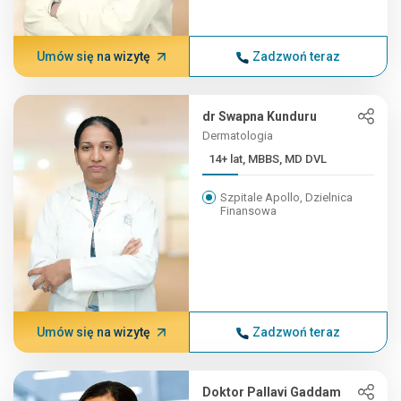
Umów się na wizytę
Zadzwoń teraz
dr Swapna Kunduru
Dermatologia
14+ lat, MBBS, MD DVL
Szpitale Apollo, Dzielnica
Finansowa
Umów się na wizytę
Zadzwoń teraz
Doktor Pallavi Gaddam