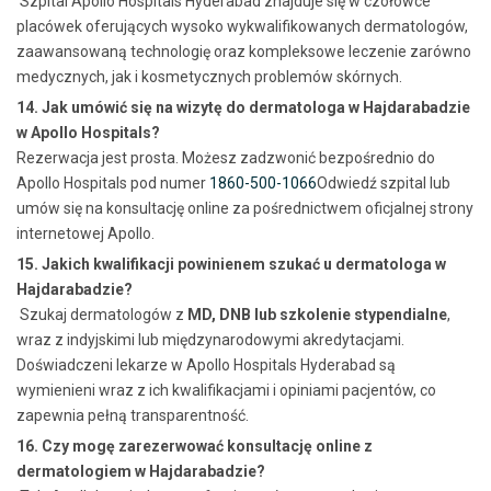
Szpital Apollo Hospitals Hyderabad znajduje się w czołówce
placówek oferujących wysoko wykwalifikowanych dermatologów,
zaawansowaną technologię oraz kompleksowe leczenie zarówno
medycznych, jak i kosmetycznych problemów skórnych.
14. Jak umówić się na wizytę do dermatologa w Hajdarabadzie
w Apollo Hospitals?
Rezerwacja jest prosta. Możesz zadzwonić bezpośrednio do
Apollo Hospitals pod numer
1860-500-1066
Odwiedź szpital lub
umów się na konsultację online za pośrednictwem oficjalnej strony
internetowej Apollo.
15. Jakich kwalifikacji powinienem szukać u dermatologa w
Hajdarabadzie?
Szukaj dermatologów z
MD, DNB lub szkolenie stypendialne
,
wraz z indyjskimi lub międzynarodowymi akredytacjami.
Doświadczeni lekarze w Apollo Hospitals Hyderabad są
wymienieni wraz z ich kwalifikacjami i opiniami pacjentów, co
zapewnia pełną transparentność.
16. Czy mogę zarezerwować konsultację online z
dermatologiem w Hajdarabadzie?