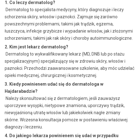
1. Co leczy dermatolog?
Dermatolog to specjalista medycyny, który diagnozuje i leczy
schorzenia skóry, włosów i paznokci. Zajmuje się zarówno
powszechnymi problemami, takimi jak trądzik, egzema,
łuszczyca, infekcje grzybicze i wypadanie włosów, jak i złożonymi
schorzeniami, takimi jak rak skóry i choroby autoimmunologiczne.
2. Kim jest lekarz dermatolog?
Dermatolog to wykwalifikowany lekarz (MD, DNB lub po stażu
specjalizacyjnym) specjalizujący się w zdrowiu skóry, włosów i
paznokci. Przechodzi zaawansowane szkolenie, aby móc udzielać
opieki medycznej, chirurgicznej i kosmetycznej.
3. Kiedy powinienem udać się do dermatologa w
Hajdarabadzie?
Należy skonsultować się z dermatologiem, jeśli zauważysz
uporczywe wysypki, nietypowe znamiona, uporczywy trądzik,
niewyjaśnioną utratę włosów lub jakiekolwiek nagłe zmiany
skórne. Wczesna konsultacja pomoże w postawieniu właściwej
diagnozy i leczeniu.
4. Do jakiego lekarza powinienem się udać w przypadku