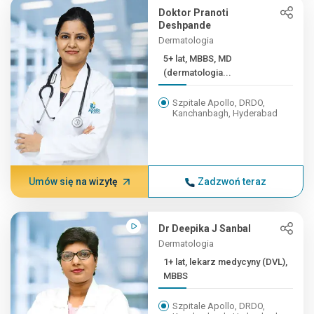
Doktor Pranoti
Deshpande
Dermatologia
5+ lat, MBBS, MD
(dermatologia...
Szpitale Apollo, DRDO,
Kanchanbagh, Hyderabad
Umów się na wizytę
Zadzwoń teraz
Dr Deepika J Sanbal
Dermatologia
1+ lat, lekarz medycyny (DVL),
MBBS
Szpitale Apollo, DRDO,