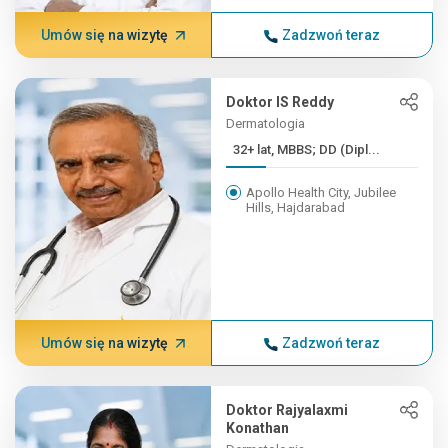
Umów się na wizytę
Zadzwoń teraz
Doktor IS Reddy
Dermatologia
32+ lat, MBBS; DD (Dipl...
Apollo Health City, Jubilee
Hills, Hajdarabad
Umów się na wizytę
Zadzwoń teraz
Doktor Rajyalaxmi
Konathan