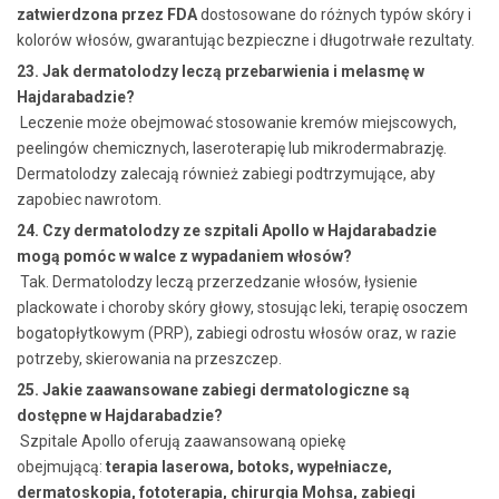
zatwierdzona przez FDA
dostosowane do różnych typów skóry i
kolorów włosów, gwarantując bezpieczne i długotrwałe rezultaty.
23. Jak dermatolodzy leczą przebarwienia i melasmę w
Hajdarabadzie?
Leczenie może obejmować stosowanie kremów miejscowych,
peelingów chemicznych, laseroterapię lub mikrodermabrazję.
Dermatolodzy zalecają również zabiegi podtrzymujące, aby
zapobiec nawrotom.
24. Czy dermatolodzy ze szpitali Apollo w Hajdarabadzie
mogą pomóc w walce z wypadaniem włosów?
Tak. Dermatolodzy leczą przerzedzanie włosów, łysienie
plackowate i choroby skóry głowy, stosując leki, terapię osoczem
bogatopłytkowym (PRP), zabiegi odrostu włosów oraz, w razie
potrzeby, skierowania na przeszczep.
25. Jakie zaawansowane zabiegi dermatologiczne są
dostępne w Hajdarabadzie?
Szpitale Apollo oferują zaawansowaną opiekę
obejmującą:
terapia laserowa, botoks, wypełniacze,
dermatoskopia, fototerapia, chirurgia Mohsa, zabiegi