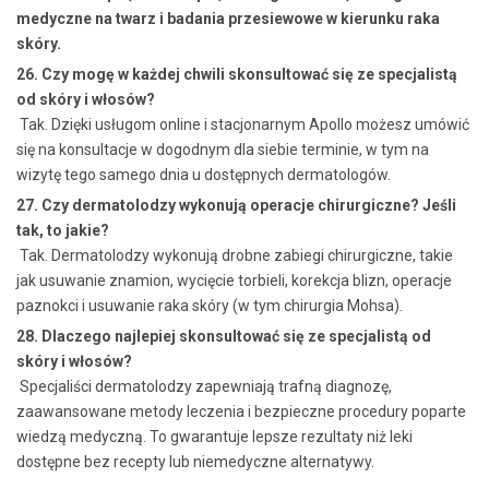
medyczne na twarz i badania przesiewowe w kierunku raka
skóry.
26. Czy mogę w każdej chwili skonsultować się ze specjalistą
od skóry i włosów?
Tak. Dzięki usługom online i stacjonarnym Apollo możesz umówić
się na konsultacje w dogodnym dla siebie terminie, w tym na
wizytę tego samego dnia u dostępnych dermatologów.
27. Czy dermatolodzy wykonują operacje chirurgiczne? Jeśli
tak, to jakie?
Tak. Dermatolodzy wykonują drobne zabiegi chirurgiczne, takie
jak usuwanie znamion, wycięcie torbieli, korekcja blizn, operacje
paznokci i usuwanie raka skóry (w tym chirurgia Mohsa).
28. Dlaczego najlepiej skonsultować się ze specjalistą od
skóry i włosów?
Specjaliści dermatolodzy zapewniają trafną diagnozę,
zaawansowane metody leczenia i bezpieczne procedury poparte
wiedzą medyczną. To gwarantuje lepsze rezultaty niż leki
dostępne bez recepty lub niemedyczne alternatywy.