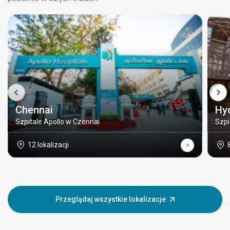
Chennai
Hy
Szpitale Apollo w Czennai
Szpi
12 lokalizacji
Przeglądaj wszystkie lokalizacje