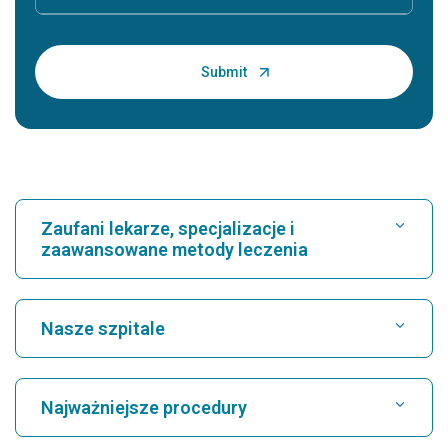
Zaufani lekarze, specjalizacje i
zaawansowane metody leczenia
Znajdź szpital
Nasze szpitale
Znajdź kardiologa
Najlepszy szpital w Karukutty, Cochin
Najważniejsze procedury
Najlepszy szpital przy Greams Road w Chennai