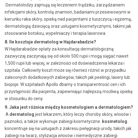
Dermatolodzy zajmują się leczeniem trądziku, zarządzaniem
infekcjami skóry, kontrolą znamion, badaniami przesiewowymi w
kierunku raka skóry, opieką nad pacjentami z łuszczycą i egzemą,
dermatologią dziecięcą oraz usługami kosmetycznymi, takimi jak
stosowanie botoksu, wypełniaczy i terapia laserowa.
8. Ile kosztuje dermatolog w Hajdarabadzie?
W Hajdarabadzie opłaty za konsultację dermatologiczną
zazwyczaj zaczynają się od około 500 rupii i mogą sięgać nawet
1,500 rupii lub więcej, w zależności od doświadczenia lekarza i
szpitala. Całkowity koszt może się również różnić w przypadku
zaleconych dodatkowych zabiegów, takich jak peelingi, lasery lub
biopsje. W szpitalach Apollo dbamy o transparentność cen i ich
przystępność dla pacjenta, zapewniając najlepszą możliwą opiekę
w stosunku do ceny.
9. Jaka jest różnica między kosmetologiem a dermatologiem?
A
dermatolog
jest lekarzem, który leczy choroby skóry, włosów i
paznokci, a także wykonuje zabiegi kosmetyczne.
kosmetolog
koncentruje się na usługach z zakresu pielęgnacji urody, takich jak
zabiegi na twarz, stylizacja włosów i niemedyczne zabiegi