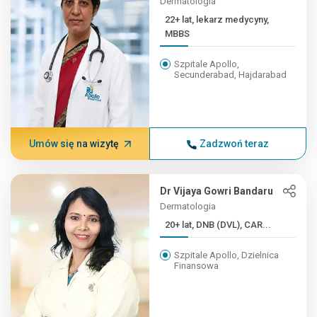
Dermatologia
22+ lat, lekarz medycyny,
MBBS
Szpitale Apollo,
Secunderabad, Hajdarabad
Umów się na wizytę
Zadzwoń teraz
Dr Vijaya Gowri Bandaru
Dermatologia
20+ lat, DNB (DVL), CAR...
Szpitale Apollo, Dzielnica
Finansowa