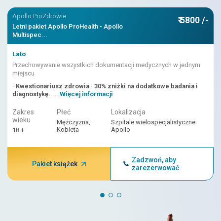
Apollo ProZdrowie
₹ 5800 /-
Letni pakiet Apollo ProHealth - Apollo
Multispec...
Lato
Przechowywanie wszystkich dokumentacji medycznych w jednym
miejscu
· Kwestionariusz zdrowia · 30% zniżki na dodatkowe badania i
diagnostykę.....
Więcej informacji
Zakres
Płeć
Lokalizacja
wieku
Mężczyzna,
Szpitale wielospecjalistyczne
Kobieta
Apollo
18 +
Zadzwoń, aby
Pakiet książek
zarezerwować