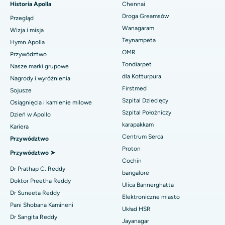
Historia Apolla
Chennai
Szybka wymiana stawu kolanowego w ramach opieki dziennej
Najlepszy szpital przy PH Road w Chennai
Znajdź dentystę
Droga Greamsów
Przegląd
Rękawowa resekcja żołądka
Wanagaram
Najlepszy ośrodek kardiologiczny w Thousand Lights w
Wizja i misja
Ćennaju
Teynampeta
Hymn Apolla
Operacja laserowa Lasik
Znajdź pediatrię
OMR
Przywództwo
Najlepszy szpital w Jubilee Hills, Hajdarabad
Tondiarpet
Nasze marki grupowe
Korekcja nosa
dla Kotturpura
Najlepszy szpital w Tondiarpet, Chennai
Nagrody i wyróżnienia
Znajdź dermatologa
Liposukcja
Firstmed
Sojusze
Najlepszy szpital w Kotturpuram, Chennai
Szpital Dziecięcy
Osiągnięcia i kamienie milowe
Angiogram wieńcowy
Szpital Położniczy
Dzień w Apollo
Najlepszy szpital na Kovai Road, Karur
karapakkam
Znajdź urologa
Kariera
Wymiana przezcewnikowej zastawki aortalnej
Centrum Serca
Najlepszy szpital w Karapakkam, Chennai
Przywództwo
Naprawa zastawki MitraClip
Proton
Przywództwo ➤
Najlepszy szpital w Arilova, Vizag
Cochin
Znajdź diabetologa
Minimalnie inwazyjna kardiochirurgia
Dr Prathap C. Reddy
bangalore
Najlepszy szpital przy Kanpur Road w Lucknow
Doktor Preetha Reddy
Ulica Bannerghatta
Ablacja cewnika
Dr Suneeta Reddy
Elektroniczne miasto
Najlepszy szpital w sektorze 26, Noida
Znajdź ginekologa
Pani Shobana Kamineni
Operacja rekonstrukcji ACL
Układ HSR
Dr Sangita Reddy
Najlepszy szpital w Gandhinagarze, Ahmedabad
Jayanagar