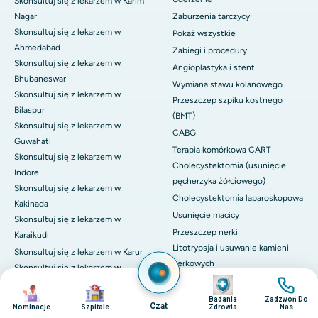
Skonsultuj się z lekarzem w Karim
Nagar
Zaburzenia tarczycy
Skonsultuj się z lekarzem w
Pokaż wszystkie
Ahmedabad
Zabiegi i procedury
Skonsultuj się z lekarzem w
Angioplastyka i stent
Bhubaneswar
Wymiana stawu kolanowego
Skonsultuj się z lekarzem w
Przeszczep szpiku kostnego
Bilaspur
(BMT)
Skonsultuj się z lekarzem w
CABG
Guwahati
Terapia komórkowa CART
Skonsultuj się z lekarzem w
Cholecystektomia (usunięcie
Indore
pęcherzyka żółciowego)
Skonsultuj się z lekarzem w
Cholecystektomia laparoskopowa
Kakinada
Usunięcie macicy
Skonsultuj się z lekarzem w
Przeszczep nerki
Karaikudi
Litotrypsja i usuwanie kamieni
Skonsultuj się z lekarzem w Karur
nerkowych
Skonsultuj się z lekarzem w
Obraz
Obraz
Przeszczep wątroby
Lucknow
Obraz
Obraz
Przeszczep płuc
Skonsultuj się z lekarzem w
Badania
Zadzwoń Do
Czat
Nominacje
Szpitale
Zdrowia
Nas
Madurai
Naprawa zastawki mitralnej