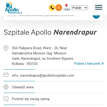
24/7
głó
Ocena 4.9 w Google
1066
Szukaj
Przejdź do głównej zawartości
Szpitale Apollo
Narendrapur
366 Paikpara Road, Ward - 26, Near
Ramakrishna Mission Opp. Mission
Gate, Narendrapur, na Southern Bypass
Pobierz kierunek
Kolkata -700103
info_narendrapur@apollohospitals.com
Odwiedź www
Podziel się swoją opinią