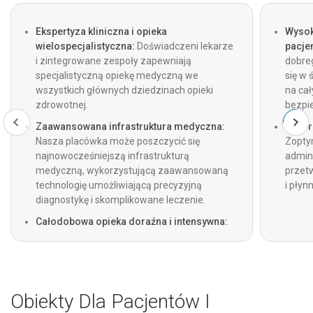
Ekspertyza kliniczna i opieka
Wysok
wielospecjalistyczna:
Doświadczeni lekarze
pacjen
i zintegrowane zespoły zapewniają
dobre
specjalistyczną opiekę medyczną we
się w
wszystkich głównych dziedzinach opieki
na ca
zdrowotnej.
bezpie
Zaawansowana infrastruktura medyczna:
Bezpr
Nasza placówka może poszczycić się
Zopty
najnowocześniejszą infrastrukturą
admini
medyczną, wykorzystującą zaawansowaną
przet
technologię umożliwiającą precyzyjną
i płyn
diagnostykę i skomplikowane leczenie.
Całodobowa opieka doraźna i intensywna:
Oddziały ratunkowe, traumatologiczne i
intensywnej terapii działają 24 godziny na
dobę, a w nagłych przypadkach dostępna
jest całodobowa karetka pogotowia.
Obiekty Dla Pacjentów I