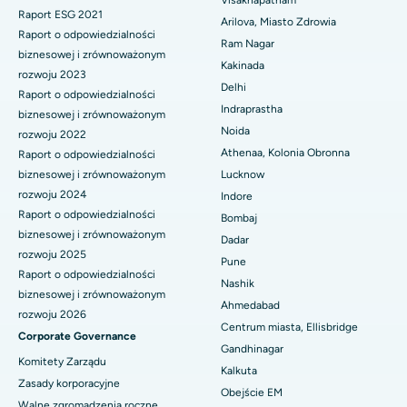
Paratyroidektomia
Visakhapatnam
Raport ESG 2021
Najlepszy szpital przy Canal Circular Road w Kalkucie
Arilova, Miasto Zdrowia
Raport o odpowiedzialności
Chirurgia cytoredukcyjna
Ram Nagar
Najlepszy szpital w dzielnicy biznesowej Belapur, Navi Mumbai
biznesowej i zrównoważonym
Kakinada
Ceramiczna całkowita wymiana stawu kolanowego
rozwoju 2023
Delhi
Najlepszy szpital w Panchavati, Nashik
Raport o odpowiedzialności
ERCP
Indraprastha
biznesowej i zrównoważonym
Najlepszy szpital w Secunderabad, Hajdarabad
Noida
rozwoju 2022
Athenaa, Kolonia Obronna
Raport o odpowiedzialności
Najlepszy szpital w Seshadripuram, Bangalore
biznesowej i zrównoważonym
Lucknow
rozwoju 2024
Indore
Najlepszy szpital przy Waltair Main Road, Visakhapatnam
Raport o odpowiedzialności
Bombaj
biznesowej i zrównoważonym
Najlepszy szpital na Subhash Nagar Road, Karimnagar
Dadar
rozwoju 2025
Pune
Najlepszy szpital w Managari, Karaikudi
Raport o odpowiedzialności
Nashik
biznesowej i zrównoważonym
Ahmedabad
Najlepszy szpital w Arepally, Warangal
rozwoju 2026
Centrum miasta, Ellisbridge
Corporate Governance
Najlepszy szpital w Arera Colony, Bhopal
Gandhinagar
Komitety Zarządu
Kalkuta
Najlepszy szpital w Jayanagar, Bangalore
Zasady korporacyjne
Obejście EM
Walne zgromadzenia roczne