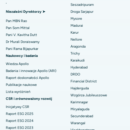
Odwrócenie ramienia
.
Seszadripuram
Znajdź lekarza ogólnego
Najlepszy szpital w Aragondzie, Andhra Pradesh
Niezależni Dyrektorzy ➤
Droga Sarjapur
Ablacja endometrium
Mysore
Najlepszy szpital przy Bannerghatta Road w Bangalore
Pan MBN Rao
Embolizacja tętnicy macicznej
Madurai
Pan Som Mittal
Znajdź psychologa
Najlepszy szpital w oddziale 15 w Bhubaneswar
Karur
Pani V. Kavitha Dutt
Cystektomia jajnika
Nellore
Dr Murali Doraiswamy
Najlepszy szpital przy Seepat Road w Bilaspur
Aragonda
Operacja raka piersi
Pani Rama Bijapurkar
Znajdź chirurga ogólnego
Trichy
Najlepszy szpital w Ellisbridge, Ahmedabad
Naukowcy i badania
Brachyterapia
Karaikudi
Wiedza Apollo
Najlepszy szpital w Nowym Delhi
Hyderabad
Badania i innowacje Apollo (ARI)
Kolonoskopia
DRDO
Najlepszy szpital w DRDO, Hajdarabad
Raport doskonałości Apollo
Financial District
Polipektomia
Publikacje naukowe
Hajderguda
Najlepszy szpital przy GS Road w Guwahati
Lista wyróżnień
Głęboka stymulacja mózgu
Wzgórza Jubileuszowe
CSR i zrównoważony rozwój
Najlepszy szpital w Hajdarabadzie
Karimnagar
Dializa otrzewnowa
Inicjatywy CSR
Miryalaguda
Najlepszy szpital w Vijay Nagar, Indore
Raport ESG 2025
Secunderabad
Biopsja nerki
Raport ESG 2024
Warangal
Najlepszy szpital przy Suryaraopeta Main Road, Kakinada
Raport ESG 2023