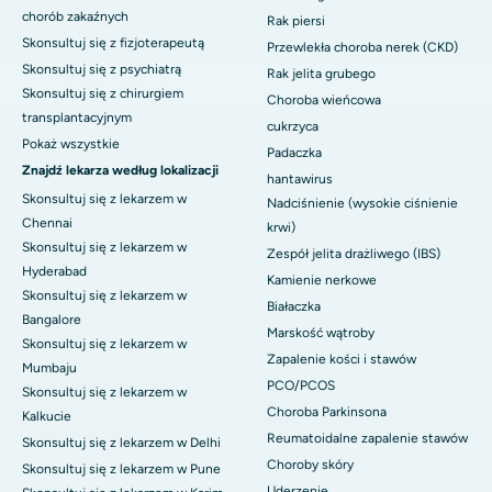
chorób zakaźnych
Rak piersi
Skonsultuj się z fizjoterapeutą
Przewlekła choroba nerek (CKD)
Skonsultuj się z psychiatrą
Rak jelita grubego
Skonsultuj się z chirurgiem
Choroba wieńcowa
transplantacyjnym
cukrzyca
Pokaż wszystkie
Padaczka
Znajdź lekarza według lokalizacji
hantawirus
Skonsultuj się z lekarzem w
Nadciśnienie (wysokie ciśnienie
Chennai
krwi)
Skonsultuj się z lekarzem w
Zespół jelita drażliwego (IBS)
Hyderabad
Kamienie nerkowe
Skonsultuj się z lekarzem w
Białaczka
Bangalore
Marskość wątroby
Skonsultuj się z lekarzem w
Zapalenie kości i stawów
Mumbaju
PCO/PCOS
Skonsultuj się z lekarzem w
Choroba Parkinsona
Kalkucie
Reumatoidalne zapalenie stawów
Skonsultuj się z lekarzem w Delhi
Choroby skóry
Skonsultuj się z lekarzem w Pune
Uderzenie