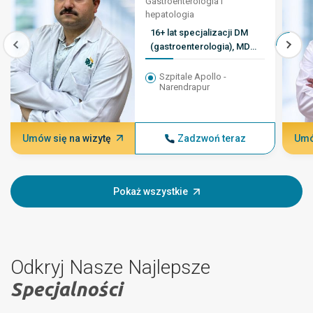
Gastroenterologia i
hepatologia
16+ lat specjalizacji DM
(gastroenterologia), MD
(choroby wewnętrzne),
MBBS
Szpitale Apollo -
Narendrapur
Umów się na wizytę
Zadzwoń teraz
Umó
Pokaż wszystkie
Odkryj Nasze Najlepsze
Specjalności