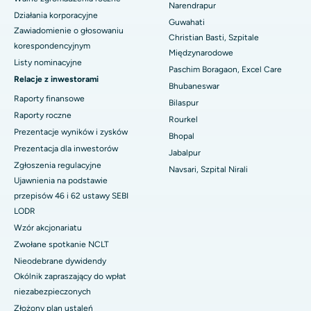
Narendrapur
Najlepszy szpital w KK Nagar, Madurai
Działania korporacyjne
Guwahati
Zawiadomienie o głosowaniu
Najlepszy szpital w Ramji Nagar, Nellore
Christian Basti, Szpitale
korespondencyjnym
Międzynarodowe
Listy nominacyjne
Najlepszy szpital w sektorze 19, Rourkela
Paschim Boragaon, Excel Care
Relacje z inwestorami
Bhubaneswar
Najlepszy szpital w Swargate, Pune
Raporty finansowe
Bilaspur
Raporty roczne
Najlepszy szpital onkologiczny dla kobiet w południowym Delhi
Rourkel
Prezentacje wyników i zysków
Bhopal
Prezentacja dla inwestorów
Jabalpur
Zgłoszenia regulacyjne
Navsari, Szpital Nirali
Ujawnienia na podstawie
przepisów 46 i 62 ustawy SEBI
LODR
Wzór akcjonariatu
Zwołane spotkanie NCLT
Nieodebrane dywidendy
Okólnik zapraszający do wpłat
niezabezpieczonych
Złożony plan ustaleń