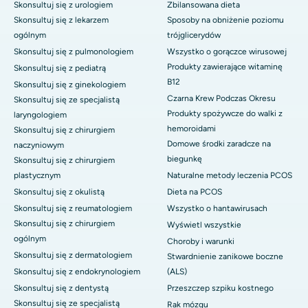
Skonsultuj się z urologiem
Zbilansowana dieta
Skonsultuj się z lekarzem
Sposoby na obniżenie poziomu
ogólnym
trójglicerydów
Skonsultuj się z pulmonologiem
Wszystko o gorączce wirusowej
Produkty zawierające witaminę
Skonsultuj się z pediatrą
B12
Skonsultuj się z ginekologiem
Czarna Krew Podczas Okresu
Skonsultuj się ze specjalistą
Produkty spożywcze do walki z
laryngologiem
hemoroidami
Skonsultuj się z chirurgiem
Domowe środki zaradcze na
naczyniowym
biegunkę
Skonsultuj się z chirurgiem
plastycznym
Naturalne metody leczenia PCOS
Skonsultuj się z okulistą
Dieta na PCOS
Skonsultuj się z reumatologiem
Wszystko o hantawirusach
Skonsultuj się z chirurgiem
Wyświetl wszystkie
ogólnym
Choroby i warunki
Skonsultuj się z dermatologiem
Stwardnienie zanikowe boczne
Skonsultuj się z endokrynologiem
(ALS)
Skonsultuj się z dentystą
Przeszczep szpiku kostnego
Skonsultuj się ze specjalistą
Rak mózgu