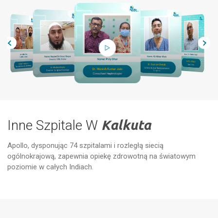
Inne Szpitale W
Kalkuta
Apollo, dysponując 74 szpitalami i rozległą siecią
ogólnokrajową, zapewnia opiekę zdrowotną na światowym
Szp
Szpitale Apollo - Narendrapur
EM
poziomie w całych Indiach.