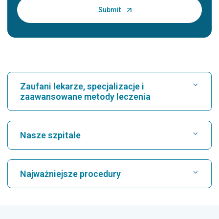
Zaufani lekarze, specjalizacje i
zaawansowane metody leczenia
Znajdź szpital
Nasze szpitale
Znajdź kardiologa
Najlepszy szpital w Karukutty, Cochin
Najważniejsze procedury
Najlepszy szpital przy Greams Road w Chennai
Znajdź neurologa
CABG
Najlepszy szpital w Kuvempunagar, Mysore