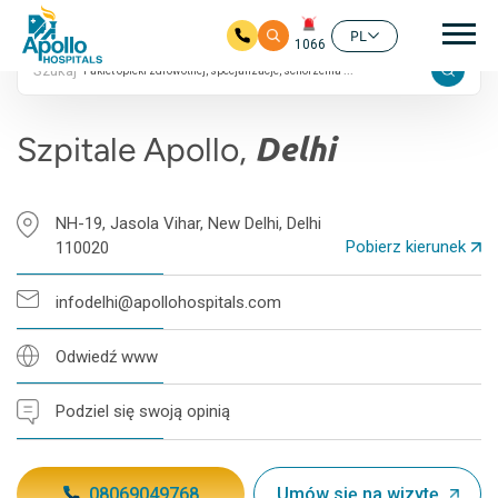
24/7
Głó
4.7 ocen Google
PL
1066
Szukaj
Przejdź do głównej zawartości
Szpitale Apollo,
Delhi
NH-19, Jasola Vihar, New Delhi, Delhi
Pobierz kierunek
110020
infodelhi@apollohospitals.com
Odwiedź www
Podziel się swoją opinią
08069049768
Umów się na wizytę