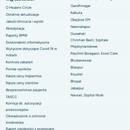
Gandhinagar
O Healers Circle
Najlepszy szpital w Jayanagar, Bangalore
Kalkuta
Ostatnie aktualizacje
Obejście EM
Jakość kliniczna i wyniki
Najlepszy szpital w KK Nagar, Madurai
Narendrapur
Akredytacje
Najlepszy szpital w Ramji Nagar, Nellore
Guwahati
Raporty BMW
Christian Basti, Szpitale
Doskonałość informatyczna
Najlepszy szpital w sektorze 19, Rourkela
Międzynarodowe
Wytyczne dotyczące Covid 19 w
Paschim Boragaon, Excel Care
Indiach
Najlepszy szpital w Swargate, Pune
Bhubaneswar
Kontrola zakażeń
Bilaspur
Najlepszy szpital onkologiczny dla kobiet w południowym Delhi
Pomiar wyników
Rourkel
Nasze ceny implantów
Bhopal
Nasze ceny stentów
Jabalpur
Bezpieczeństwo pacjenta
Navsari, Szpital Nirali
TASCC
Komisja ds. autoryzacji
przeszczepów
Oświadczenie o ochronie
środowiska
Raport zgodności z przepisami