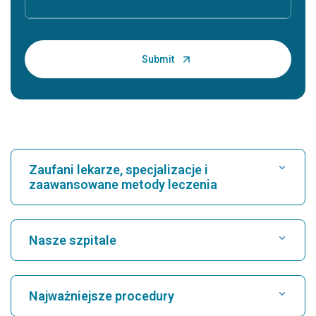
Zaufani lekarze, specjalizacje i
zaawansowane metody leczenia
Znajdź szpital
Nasze szpitale
Znajdź kardiologa
Najlepszy szpital w Karukutty, Cochin
Najważniejsze procedury
Najlepszy szpital przy Greams Road w Chennai