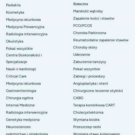
Białaczka
Pediatria
Marskość wątroby
Kosmetyka
Zapalenie kości i stawów
Medycyna ratunkowa
PCO/PCOS
Medycyna Prewencyjna
Choroba Parkinsona
Radiologia interwencyjna
Reumatoidalne zapalenie stawów
Okulistyka
Choroby skóry
Pokaż wszystkie
Uderzenie
Centra Doskonałości i
Specjalizacje
Zaburzenia tarczycy
Nauki o kardiologii
Pokaż wszystkie
Critical Care
Zabiegi i procedury
Medycyna ratunkowa
Angioplastyka i stent
Gastroenterologia
Chirurgiczne leczenie otyłości
Chirurgia ogólna
CABG
Internal Medicine
Terapia komórkowa CART
Radiologia interwencyjna
Cholecystektomia
Genetyka medyczna
Wymiana biodra
Neurosciences
Przeszczep nerki
położnictwo i ginekologia
Wymiana stawu kolanowego