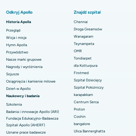
Najlepszy szpital położniczy w Thousand Lights w Ćennaju
Znajdź pulmonologa
Minimalnie inwazyjna całkowita wymiana stawu kolanowego
Odkryj Apollo
Znajdź szpital
podmięśniowego
Najlepszy szpital w Paschim Boragaon, Guwahati
Historia Apolla
Chennai
Szybka wymiana stawu kolanowego w ramach opieki dziennej
Najlepszy szpital przy PH Road w Chennai
Znajdź dentystę
Droga Greamsów
Przegląd
Rękawowa resekcja żołądka
Wanagaram
Najlepszy ośrodek kardiologiczny w Thousand Lights w
Wizja i misja
Ćennaju
Teynampeta
Hymn Apolla
Operacja laserowa Lasik
Znajdź pediatrię
OMR
Przywództwo
Najlepszy szpital w Jubilee Hills, Hajdarabad
Tondiarpet
Nasze marki grupowe
Korekcja nosa
dla Kotturpura
Najlepszy szpital w Tondiarpet, Chennai
Nagrody i wyróżnienia
Znajdź dermatologa
Liposukcja
Firstmed
Sojusze
Najlepszy szpital w Kotturpuram, Chennai
Szpital Dziecięcy
Osiągnięcia i kamienie milowe
Angiogram wieńcowy
Szpital Położniczy
Dzień w Apollo
Najlepszy szpital na Kovai Road, Karur
karapakkam
Znajdź urologa
Naukowcy i badania
Wymiana przezcewnikowej zastawki aortalnej
Centrum Serca
Najlepszy szpital w Karapakkam, Chennai
Szkolenia
Naprawa zastawki MitraClip
Proton
Badania i innowacje Apollo (ARI)
Najlepszy szpital w Arilova, Vizag
Cochin
Znajdź diabetologa
Fundacja Edukacyjno-Badawcza
Minimalnie inwazyjna kardiochirurgia
bangalore
Szpitali Apollo (AHERF)
Najlepszy szpital przy Kanpur Road w Lucknow
Ulica Bannerghatta
Uznane prace badawcze
Ablacja cewnika