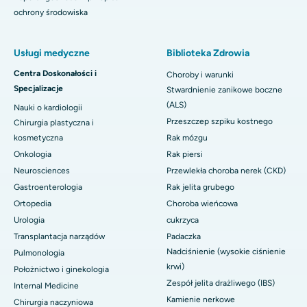
ochrony środowiska
Usługi medyczne
Biblioteka Zdrowia
Centra Doskonałości i
Choroby i warunki
Specjalizacje
Stwardnienie zanikowe boczne
(ALS)
Nauki o kardiologii
Przeszczep szpiku kostnego
Chirurgia plastyczna i
kosmetyczna
Rak mózgu
Onkologia
Rak piersi
Neurosciences
Przewlekła choroba nerek (CKD)
Gastroenterologia
Rak jelita grubego
Ortopedia
Choroba wieńcowa
Urologia
cukrzyca
Transplantacja narządów
Padaczka
Nadciśnienie (wysokie ciśnienie
Pulmonologia
krwi)
Położnictwo i ginekologia
Zespół jelita drażliwego (IBS)
Internal Medicine
Kamienie nerkowe
Chirurgia naczyniowa