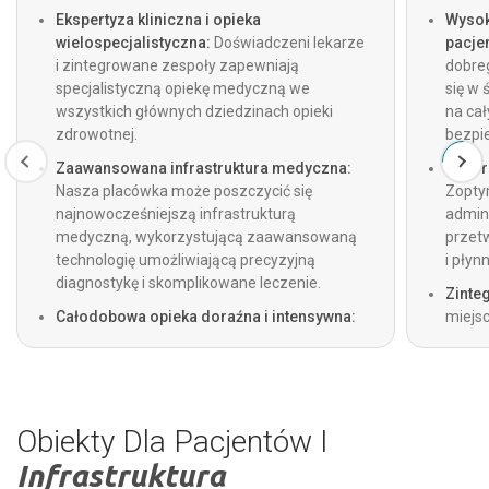
Ekspertyza kliniczna i opieka
Wysok
wielospecjalistyczna:
Doświadczeni lekarze
pacjen
i zintegrowane zespoły zapewniają
dobre
specjalistyczną opiekę medyczną we
się w
wszystkich głównych dziedzinach opieki
na ca
zdrowotnej.
bezpie
Zaawansowana infrastruktura medyczna:
Bezpr
Nasza placówka może poszczycić się
Zopty
najnowocześniejszą infrastrukturą
admini
medyczną, wykorzystującą zaawansowaną
przet
technologię umożliwiającą precyzyjną
i płyn
diagnostykę i skomplikowane leczenie.
Zinte
Całodobowa opieka doraźna i intensywna:
miejsc
Oddziały ratunkowe, traumatologiczne i
radiol
intensywnej terapii działają 24 godziny na
wyniki
dobę, a w nagłych przypadkach dostępna
pełną 
jest całodobowa karetka pogotowia.
Obiekty Dla Pacjentów I
Infrastruktura