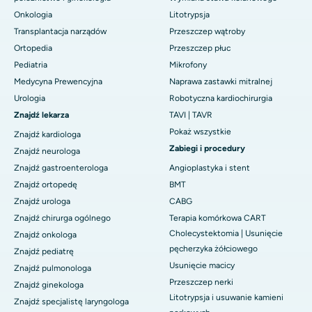
Onkologia
Litotrypsja
Transplantacja narządów
Przeszczep wątroby
Ortopedia
Przeszczep płuc
Pediatria
Mikrofony
Medycyna Prewencyjna
Naprawa zastawki mitralnej
Urologia
Robotyczna kardiochirurgia
Znajdź lekarza
TAVI | TAVR
Pokaż wszystkie
Znajdź kardiologa
Zabiegi i procedury
Znajdź neurologa
Znajdź gastroenterologa
Angioplastyka i stent
Znajdź ortopedę
BMT
Znajdź urologa
CABG
Znajdź chirurga ogólnego
Terapia komórkowa CART
Cholecystektomia | Usunięcie
Znajdź onkologa
pęcherzyka żółciowego
Znajdź pediatrę
Usunięcie macicy
Znajdź pulmonologa
Przeszczep nerki
Znajdź ginekologa
Litotrypsja i usuwanie kamieni
Znajdź specjalistę laryngologa