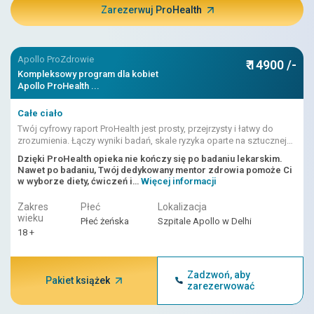
Zarezerwuj ProHealth
Apollo ProZdrowie
₹ 14900 /-
Kompleksowy program dla kobiet
Apollo ProHealth ...
Całe ciało
Twój cyfrowy raport ProHealth jest prosty, przejrzysty i łatwy do
zrozumienia. Łączy wyniki badań, skale ryzyka oparte na sztucznej
inteligencji i interpretację lekarza.
Dzięki ProHealth opieka nie kończy się po badaniu lekarskim.
Nawet po badaniu, Twój dedykowany mentor zdrowia pomoże Ci
w wyborze diety, ćwiczeń i…
Więcej informacji
Zakres
Płeć
Lokalizacja
wieku
Płeć żeńska
Szpitale Apollo w Delhi
18 +
Zadzwoń, aby
Pakiet książek
zarezerwować