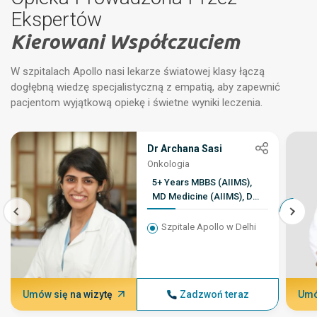
Ekspertów
Kierowani Współczuciem
W szpitalach Apollo nasi lekarze światowej klasy łączą
dogłębną wiedzę specjalistyczną z empatią, aby zapewnić
pacjentom wyjątkową opiekę i świetne wyniki leczenia.
Dr Archana Sasi
Onkologia
5+ Years MBBS (AIIMS),
MD Medicine (AIIMS), DM
Medical Oncology
(AIIMS), Foley Family
Szpitale Apollo w Delhi
Leukemia Fellowship
(Dana Farber Cancer
Institute/Harvard Cancer
Center)
Umów się na wizytę
Zadzwoń teraz
Umó