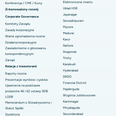
Elektroniczne miasto
Najlepszy szpital w sektorze 26, Noida
Konferencja / CME / Kursy
Znajdź ginekologa
Operacja rekonstrukcji ACL
Układ HSR
Zrównoważony rozwój
Najlepszy szpital w Gandhinagarze, Ahmedabad
Jayanagar
Corporate Governance
Odwrócenie ramienia
Seszadripuram
Znajdź lekarza ogólnego
Najlepszy szpital w Aragondzie, Andhra Pradesh
Komitety Zarządu
Mysore
Ablacja endometrium
Zasady korporacyjne
Madurai
Najlepszy szpital przy Bannerghatta Road w Bangalore
Walne zgromadzenia roczne
Embolizacja tętnicy macicznej
Karur
Znajdź psychologa
Działania korporacyjne
Najlepszy szpital w oddziale 15 w Bhubaneswar
Nellore
Zawiadomienie o głosowaniu
Cystektomia jajnika
Aragonda
korespondencyjnym
Najlepszy szpital przy Seepat Road w Bilaspur
Trichy
Operacja raka piersi
Zarząd
Znajdź chirurga ogólnego
Karaikudi
Najlepszy szpital w Ellisbridge, Ahmedabad
Relacje z inwestorami
Brachyterapia
Hyderabad
Raporty roczne
Najlepszy szpital w Nowym Delhi
DRDO
Prezentacje wyników i zysków
Kolonoskopia
Financial District
Ujawnienia na podstawie
Najlepszy szpital w DRDO, Hajdarabad
Hajderguda
Polipektomia
przepisów 46 i 62 ustawy SEBI
Wzgórza Jubileuszowe
Najlepszy szpital przy GS Road w Guwahati
LODR
Głęboka stymulacja mózgu
Karimnagar
Memorandum o Stowarzyszeniu i
Najlepszy szpital w Hajdarabadzie
Miryalaguda
Statut Spółki
Dializa otrzewnowa
Secunderabad
Dyrektoria