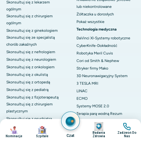
Skonsultuj się z lekarzem
lub niekontrolowane
ogólnym
Żółtaczka u dorosłych
Skonsultuj się z chirurgiem
Pokaż wszystkie
ogólnym
Technologia medyczna
Skonsultuj się z ginekologiem
Skonsultuj się ze specjalistą
DaVinci XI-Systemy robotyczne
chorób zakaźnych
CyberKnife-Dokładność
Skonsultuj się z nefrologiem
Robotyka Meril Cuvis
Skonsultuj się z neurologiem
Cori od Smith & Nephew
Skonsultuj się z onkologiem
Stryker firmy Mako
Skonsultuj się z okulistą
3D Neuronawigacyjny System
Skonsultuj się z ortopedą
3 TESLA MRI
Skonsultuj się z pediatrą
LINAC
Skonsultuj się z fizjoterapeutą
ECMO
Skonsultuj się z chirurgiem
Systemy MOSE 2.0
plastycznym
Terapia parą wodną Rezum
Skonsultuj się z psychiatrą
128-warstwowa tomografia
Obraz
Obraz
Skonsultuj się z pulmonologiem
Obraz
Obraz
komputerowa
Badania
Zadzwoń Do
Skonsultuj się z reumatologiem
ESWT
Czat
Nominacje
Szpitale
Zdrowia
Nas
Skonsultuj się z chirurgiem