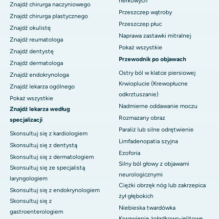
nerkowych
Znajdź chirurga naczyniowego
Przeszczep wątroby
Znajdź chirurga plastycznego
Przeszczep płuc
Znajdź okulistę
Naprawa zastawki mitralnej
Znajdź reumatologa
Pokaż wszystkie
Znajdź dentystę
Przewodnik po objawach
Znajdź dermatologa
Ostry ból w klatce piersiowej
Znajdź endokrynologa
Krwioplucie (Krewopłucne
Znajdź lekarza ogólnego
odkrztuszanie)
Pokaż wszystkie
Nadmierne oddawanie moczu
Znajdź lekarza według
Rozmazany obraz
specjalizacji
Paraliż lub silne odrętwienie
Skonsultuj się z kardiologiem
Limfadenopatia szyjna
Skonsultuj się z dentystą
Ezoforia
Skonsultuj się z dermatologiem
Silny ból głowy z objawami
Skonsultuj się ze specjalistą
neurologicznymi
laryngologiem
Ciężki obrzęk nóg lub zakrzepica
Skonsultuj się z endokrynologiem
żył głębokich
Skonsultuj się z
Niebieska twardówka
gastroenterologiem
Krwawienie żołądkowo-jelitowe