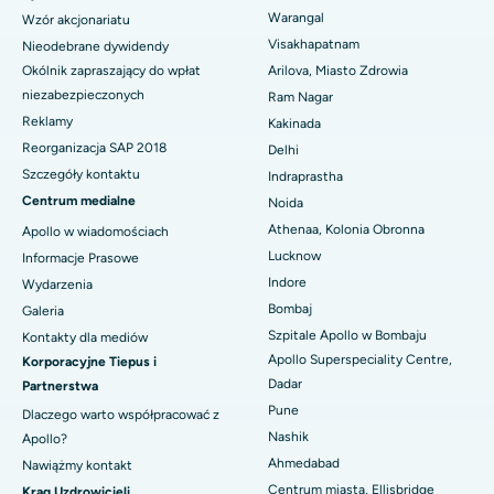
Najlepszy szpital w Vijay Nagar, Indore
Warangal
Wzór akcjonariatu
Biopsja nerki
Visakhapatnam
Nieodebrane dywidendy
Najlepszy szpital przy Suryaraopeta Main Road, Kakinada
Paratyroidektomia
Okólnik zapraszający do wpłat
Arilova, Miasto Zdrowia
Najlepszy szpital przy Canal Circular Road w Kalkucie
niezabezpieczonych
Ram Nagar
Chirurgia cytoredukcyjna
Reklamy
Kakinada
Najlepszy szpital w dzielnicy biznesowej Belapur, Navi Mumbai
Reorganizacja SAP 2018
Delhi
Ceramiczna całkowita wymiana stawu kolanowego
Szczegóły kontaktu
Indraprastha
Najlepszy szpital w Panchavati, Nashik
Centrum medialne
ERCP
Noida
Najlepszy szpital w Secunderabad, Hajdarabad
Athenaa, Kolonia Obronna
Apollo w wiadomościach
Lucknow
Informacje Prasowe
Najlepszy szpital w Seshadripuram, Bangalore
Indore
Wydarzenia
Bombaj
Galeria
Najlepszy szpital przy Waltair Main Road, Visakhapatnam
Szpitale Apollo w Bombaju
Kontakty dla mediów
Najlepszy szpital na Subhash Nagar Road, Karimnagar
Apollo Superspeciality Centre,
Korporacyjne Tiepus i
Dadar
Partnerstwa
Najlepszy szpital w Managari, Karaikudi
Pune
Dlaczego warto współpracować z
Nashik
Apollo?
Najlepszy szpital w Arepally, Warangal
Ahmedabad
Nawiążmy kontakt
Najlepszy szpital w Arera Colony, Bhopal
Centrum miasta, Ellisbridge
Krąg Uzdrowicieli