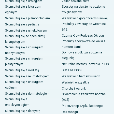
Skonsultuj się z urologiem
Zbilansowana dieta
Skonsultuj się z lekarzem
Sposoby na obniżenie poziomu
ogólnym
trójglicerydów
Skonsultuj się z pulmonologiem
Wszystko o gorączce wirusowej
Produkty zawierające witaminę
Skonsultuj się z pediatrą
B12
Skonsultuj się z ginekologiem
Czarna Krew Podczas Okresu
Skonsultuj się ze specjalistą
Produkty spożywcze do walki z
laryngologiem
hemoroidami
Skonsultuj się z chirurgiem
Domowe środki zaradcze na
naczyniowym
biegunkę
Skonsultuj się z chirurgiem
plastycznym
Naturalne metody leczenia PCOS
Skonsultuj się z okulistą
Dieta na PCOS
Skonsultuj się z reumatologiem
Wszystko o hantawirusach
Skonsultuj się z chirurgiem
Wyświetl wszystkie
ogólnym
Choroby i warunki
Skonsultuj się z dermatologiem
Stwardnienie zanikowe boczne
Skonsultuj się z
(ALS)
endokrynologiem
Przeszczep szpiku kostnego
Skonsultuj się z dentystą
Rak mózgu