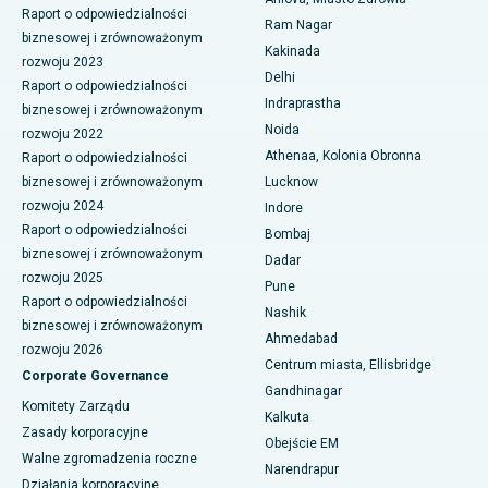
Raport o odpowiedzialności
Chirurgia cytoredukcyjna
Ram Nagar
biznesowej i zrównoważonym
Najlepszy szpital w dzielnicy biznesowej Belapur, Navi Mumbai
Kakinada
rozwoju 2023
Ceramiczna całkowita wymiana stawu kolanowego
Delhi
Najlepszy szpital w Panchavati, Nashik
Raport o odpowiedzialności
Indraprastha
ERCP
biznesowej i zrównoważonym
Najlepszy szpital w Secunderabad, Hajdarabad
Noida
rozwoju 2022
Athenaa, Kolonia Obronna
Raport o odpowiedzialności
Najlepszy szpital w Seshadripuram, Bangalore
biznesowej i zrównoważonym
Lucknow
rozwoju 2024
Indore
Najlepszy szpital przy Waltair Main Road, Visakhapatnam
Raport o odpowiedzialności
Bombaj
biznesowej i zrównoważonym
Najlepszy szpital na Subhash Nagar Road, Karimnagar
Dadar
rozwoju 2025
Pune
Najlepszy szpital w Managari, Karaikudi
Raport o odpowiedzialności
Nashik
biznesowej i zrównoważonym
Ahmedabad
Najlepszy szpital w Arepally, Warangal
rozwoju 2026
Centrum miasta, Ellisbridge
Corporate Governance
Najlepszy szpital w Arera Colony, Bhopal
Gandhinagar
Komitety Zarządu
Kalkuta
Najlepszy szpital w Jayanagar, Bangalore
Zasady korporacyjne
Obejście EM
Walne zgromadzenia roczne
Narendrapur
Najlepszy szpital w KK Nagar, Madurai
Działania korporacyjne