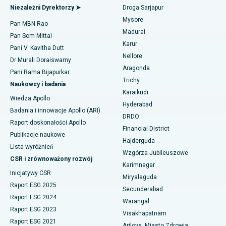
Znajdź lekarza ogólnego
Najlepszy szpital w Aragondzie, Andhra Pradesh
Niezależni Dyrektorzy ➤
Droga Sarjapur
Ablacja endometrium
Mysore
Najlepszy szpital przy Bannerghatta Road w Bangalore
Pan MBN Rao
Madurai
Embolizacja tętnicy macicznej
Pan Som Mittal
Znajdź psychologa
Najlepszy szpital w oddziale 15 w Bhubaneswar
Karur
Pani V. Kavitha Dutt
Cystektomia jajnika
Nellore
Dr Murali Doraiswamy
Najlepszy szpital przy Seepat Road w Bilaspur
Aragonda
Pani Rama Bijapurkar
Operacja raka piersi
Znajdź chirurga ogólnego
Trichy
Najlepszy szpital w Ellisbridge, Ahmedabad
Naukowcy i badania
Karaikudi
Brachyterapia
Wiedza Apollo
Najlepszy szpital w Nowym Delhi
Hyderabad
Badania i innowacje Apollo (ARI)
Kolonoskopia
DRDO
Raport doskonałości Apollo
Najlepszy szpital w DRDO, Hajdarabad
Financial District
Polipektomia
Publikacje naukowe
Hajderguda
Najlepszy szpital przy GS Road w Guwahati
Lista wyróżnień
Wzgórza Jubileuszowe
Głęboka stymulacja mózgu
CSR i zrównoważony rozwój
Najlepszy szpital w Hajdarabadzie
Karimnagar
Inicjatywy CSR
Dializa otrzewnowa
Miryalaguda
Najlepszy szpital w Vijay Nagar, Indore
Raport ESG 2025
Secunderabad
Biopsja nerki
Raport ESG 2024
Warangal
Najlepszy szpital przy Suryaraopeta Main Road, Kakinada
Raport ESG 2023
Visakhapatnam
Paratyroidektomia
Raport ESG 2021
Najlepszy szpital przy Canal Circular Road w Kalkucie
Arilova, Miasto Zdrowia