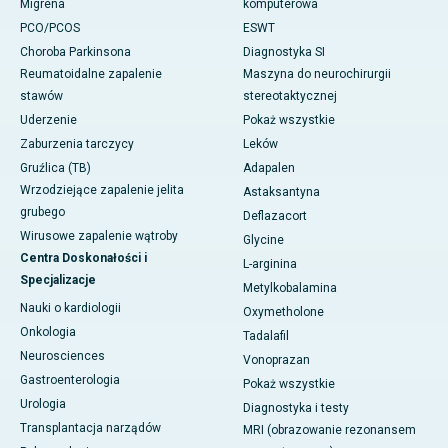
Migrena
komputerowa
PCO/PCOS
ESWT
Choroba Parkinsona
Diagnostyka SI
Reumatoidalne zapalenie
Maszyna do neurochirurgii
stawów
stereotaktycznej
Uderzenie
Pokaż wszystkie
Zaburzenia tarczycy
Leków
Gruźlica (TB)
Adapalen
Wrzodziejące zapalenie jelita
Astaksantyna
grubego
Deflazacort
Wirusowe zapalenie wątroby
Glycine
Centra Doskonałości i
L-arginina
Specjalizacje
Metylkobalamina
Nauki o kardiologii
Oxymetholone
Onkologia
Tadalafil
Neurosciences
Vonoprazan
Gastroenterologia
Pokaż wszystkie
Urologia
Diagnostyka i testy
Transplantacja narządów
MRI (obrazowanie rezonansem