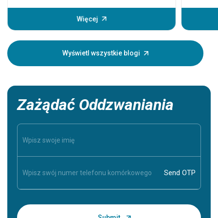
nawet śmi
głównego
Więcej
pojawiają
Zrozumie
Twoim bl
Wyświetl wszystkie blogi
dlatego t
Zażądać Oddzwaniania