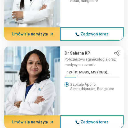
Road, Bangalore
Umów się na wizytę
Zadzwoń teraz
Dr Sahana KP
Położnictwo i ginekologia oraz
medycyna rozrodu
12+ lat, MBBS, MS (OBG)...
Szpitale Apollo,
Seshadripuram, Bangalore
Umów się na wizytę
Zadzwoń teraz