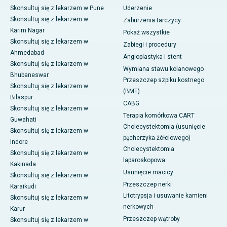
Skonsultuj się z lekarzem w Pune
Uderzenie
Skonsultuj się z lekarzem w
Zaburzenia tarczycy
Karim Nagar
Pokaż wszystkie
Skonsultuj się z lekarzem w
Zabiegi i procedury
Ahmedabad
Angioplastyka i stent
Skonsultuj się z lekarzem w
Wymiana stawu kolanowego
Bhubaneswar
Przeszczep szpiku kostnego
Skonsultuj się z lekarzem w
(BMT)
Bilaspur
CABG
Skonsultuj się z lekarzem w
Terapia komórkowa CART
Guwahati
Cholecystektomia (usunięcie
Skonsultuj się z lekarzem w
pęcherzyka żółciowego)
Indore
Cholecystektomia
Skonsultuj się z lekarzem w
laparoskopowa
Kakinada
Usunięcie macicy
Skonsultuj się z lekarzem w
Przeszczep nerki
Karaikudi
Litotrypsja i usuwanie kamieni
Skonsultuj się z lekarzem w
nerkowych
Karur
Przeszczep wątroby
Skonsultuj się z lekarzem w