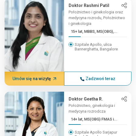
Doktor Rashmi Patil
Położnictwo i ginekologia oraz
medycyna rozrodu, Położnictwo
i ginekologia
15+ lat, MBBS, MS(OBG),...
Szpitale Apollo, ulica
Bannerghatta, Bangalore
Umów się na wizytę
Zadzwoń teraz
Doktor Geetha R.
Położnictwo, ginekologia i
medycyna rozrodcza
14+ lat, MS(OBG) FMAS i...
Szpitale Apollo Sarjapur