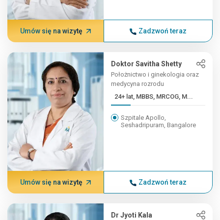
Umów się na wizytę
Zadzwoń teraz
Doktor Savitha Shetty
Położnictwo i ginekologia oraz
medycyna rozrodu
24+ lat, MBBS, MRCOG, M...
Szpitale Apollo,
Seshadripuram, Bangalore
Umów się na wizytę
Zadzwoń teraz
Dr Jyoti Kala