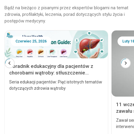
Bądź na bieżąco z pisanymi przez ekspertów blogami na temat
zdrowia, profilaktyki, leczenia, porad dotyczących stylu życia i
postępów medycyny.
Czerwiec 25, 2026
Luty 1
Poradnik edukacyjny dla pacjentów z
chorobami wątroby: stłuszczenie
wątroby, zapalenie wątroby, marskość
Seria edukacji pacjentów: Pięć istotnych tematów
wątroby, przeszczep wątroby i rak
dotyczących zdrowia wątroby
wątroby
11 wcz
zawału 
poważn
Zawał se
interwenc
prowadzi