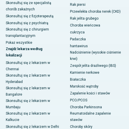
Skonsultuj się ze specjalistą
Rak piersi
chorób zakaźnych
Przewlekła choroba nerek (CKD)
Skonsultuj się z fizjoterapeutą
Rak jelita grubego
Skonsultuj się z psychiatrą
Choroba wieńcowa
Skonsultuj się z chirurgiem
cukrzyca
transplantacyjnym
Padaczka
Pokaż wszystkie
hantawirus
Znajdź lekarza według
Nadciśnienie (wysokie ciśnienie
lokalizacji
krwi)
Skonsultuj się z lekarzem w
Zespół jelita drażliwego (IBS)
Chennai
Kamienie nerkowe
Skonsultuj się z lekarzem w
Białaczka
Hyderabad
Marskość wątroby
Skonsultuj się z lekarzem w
Zapalenie kości i stawów
Bangalore
PCO/PCOS
Skonsultuj się z lekarzem w
Mumbaju
Choroba Parkinsona
Skonsultuj się z lekarzem w
Reumatoidalne zapalenie
Kalkucie
stawów
Skonsultuj się z lekarzem w Delhi
Choroby skóry