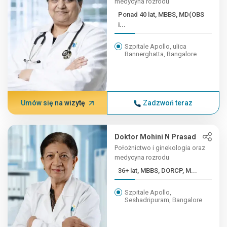
medycyna rozrodu
Ponad 40 lat, MBBS, MD(OBS
i...
Szpitale Apollo, ulica
Bannerghatta, Bangalore
Umów się na wizytę
Zadzwoń teraz
Doktor Mohini N Prasad
Położnictwo i ginekologia oraz
medycyna rozrodu
36+ lat, MBBS, DORCP, M...
Szpitale Apollo,
Seshadripuram, Bangalore