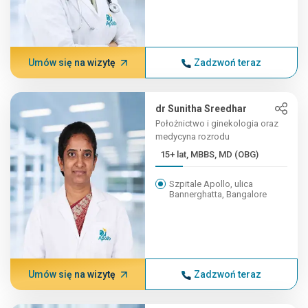
Umów się na wizytę
Zadzwoń teraz
dr Sunitha Sreedhar
Położnictwo i ginekologia oraz
medycyna rozrodu
15+ lat, MBBS, MD (OBG)
Szpitale Apollo, ulica
Bannerghatta, Bangalore
Umów się na wizytę
Zadzwoń teraz