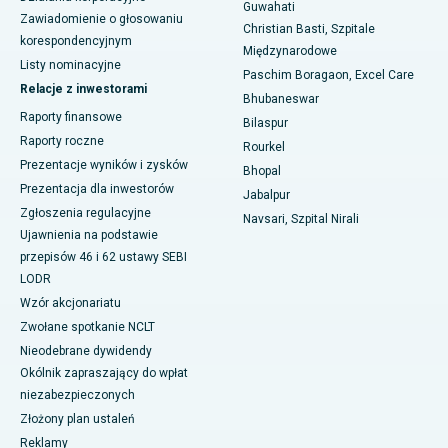
Guwahati
Zawiadomienie o głosowaniu
Najlepszy szpital w Ramji Nagar, Nellore
Christian Basti, Szpitale
korespondencyjnym
Międzynarodowe
Listy nominacyjne
Najlepszy szpital w sektorze 19, Rourkela
Paschim Boragaon, Excel Care
Relacje z inwestorami
Bhubaneswar
Najlepszy szpital w Swargate, Pune
Raporty finansowe
Bilaspur
Raporty roczne
Rourkel
Najlepszy szpital onkologiczny dla kobiet w południowym Delhi
Prezentacje wyników i zysków
Bhopal
Prezentacja dla inwestorów
Jabalpur
Zgłoszenia regulacyjne
Navsari, Szpital Nirali
Ujawnienia na podstawie
przepisów 46 i 62 ustawy SEBI
LODR
Wzór akcjonariatu
Zwołane spotkanie NCLT
Nieodebrane dywidendy
Okólnik zapraszający do wpłat
niezabezpieczonych
Złożony plan ustaleń
Reklamy