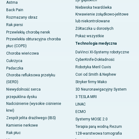
żył głębokich
Astma
Niebieska twardówka
Back Pain
Krwawienie żołądkowo-jelitowe
Rozmazany obraz
lub niekontrolowane
Rak piersi
Żółtaczka u dorosłych
Przewlekłą chorobę nerek
Pokaż wszystkie
Przewlekła obturacyjna choroba
Technologia medyczna
płuc (COPD)
DaVinci XI-Systemy robotyczne
Choroba wieńcowa
CyberKnife-Dokładność
Cukrzyca
Robotyka Meril Cuvis
Padaczka
Cori od Smith & Nephew
Choroba refluksowa przełyku
(GERD)
Stryker firmy Mako
Niewydolność serca
3D Neuronawigacyjny System
przepuklina dysku
3 TESLA MRI
Nadciśnienie (wysokie ciśnienie
LINAC
krwi)
ECMO
Zespół jelita drażliwego (IBS)
Systemy MOSE 2.0
Kamienie nerkowe
Terapia parą wodną Rezum
Rak płuc
128-warstwowa tomografia