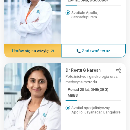
20+ lat, DNB, DGO(OBG)
Szpitale Apollo,
Seshadripuram
Umów się na wizytę
Zadzwoń teraz
Dr Reetu G Naresh
Położnictwo i ginekologia oraz
medycyna rozrodu
Ponad 20 lat, DNB(OBG)
MBBS
Szpital specjalistyczny
Apollo, Jayanagar, Bangalore