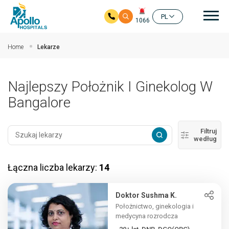
głó
PL
1066
Przejdź do głównej zawartości
Home
Lekarze
Najlepszy Położnik I Ginekolog W
Bangalore
Filtruj
według
Łączna liczba lekarzy:
14
Doktor Sushma K.
Położnictwo, ginekologia i
medycyna rozrodcza