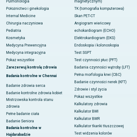
Pulmonologia
magnetycznym)
Położnictwo i ginekologia
TK (tomografia komputerowa)
Internal Medicine
Skan PET-CT
Chirurgia naczyniowa
Angiogram wieńcowy
Pediatria
echokardiogram (ECHO)
Kosmetyka
Elektrokardiogram (EKG)
Medycyna Prewencyjna
Endoskopia i kolonoskopia
Medycyna integracyjna
Test SGPT
Pokaż wszystkie
Test czynności płuc (PFT)
Zarezerwuj kontrolę zdrowia
Badania czynności wątroby (LFT)
Pełna morfologia krwi (CBC)
Badania kontrolne w Chennai
Badanie czynności nerek (KFT)
Badanie zdrowia serca
Zdrowie i styl życia
Badanie kontrolne zdrowia kobiet
Pokaż wszystkie
Mistrzowska kontrola stanu
Kalkulatory zdrowia
zdrowia
Kalkulator BMI
Pełne badanie ciała
Kalkulator BMR
Badanie Seniora
Kalkulator tkanki tłuszczowej
Badania kontrolne w
Test widzenia kolorów
Hajdarabadzie