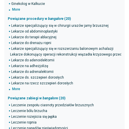
Ginekolog w Kalkucie
More
Powiązane procedury w
bangalore
(20)
Lekarze specjalizujący się w chirurgii urazów jamy brzusznej
Lekarze od abdominoplastyki
Lekarze do terapii ablacyjnej
Lekarze do drenażu ropni
Lekarze specjalizujący się w rozszerzaniu balonowym achalazji
Lekarze dokonujący operacji rekonstrukcji więzadła krzyżowego przednie
Lekarze do adenoidektomii
Lekarze na adhezjolizę
Lekarze do adrenalektomii
Lekarze ds. szczepień dorosłych
Lekarze na rzecz szczepień dorosłych
More
Powiązane zabiegi w
bangalore
(20)
Leczenie zespołu ciasnoty przedziałów brzusznych
Leczenie bólu brzucha
Leczenie rozejścia się pępka
Leczenie ropnia
Leczenie napadów nieświadomości