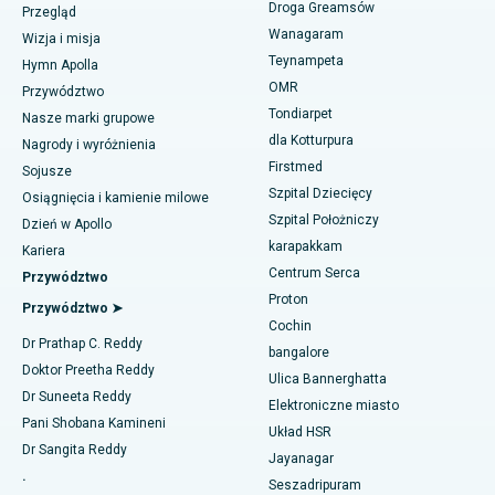
Znajdź dentystę
Droga Greamsów
Przegląd
Wanagaram
Rękawowa resekcja żołądka
Najlepszy ośrodek kardiologiczny w Thousand Lights w
Wizja i misja
Ćennaju
Teynampeta
Hymn Apolla
Operacja laserowa Lasik
Znajdź pediatrię
OMR
Przywództwo
Najlepszy szpital w Jubilee Hills, Hajdarabad
Tondiarpet
Nasze marki grupowe
Korekcja nosa
dla Kotturpura
Nagrody i wyróżnienia
Najlepszy szpital w Tondiarpet, Chennai
Firstmed
Znajdź dermatologa
Liposukcja
Sojusze
Najlepszy szpital w Kotturpuram, Chennai
Szpital Dziecięcy
Osiągnięcia i kamienie milowe
Angiogram wieńcowy
Szpital Położniczy
Dzień w Apollo
Najlepszy szpital na Kovai Road, Karur
karapakkam
Znajdź urologa
Kariera
Wymiana przezcewnikowej zastawki aortalnej
Centrum Serca
Przywództwo
Najlepszy szpital w Karapakkam, Chennai
Proton
Naprawa zastawki MitraClip
Przywództwo ➤
Najlepszy szpital w Arilova, Vizag
Cochin
Znajdź diabetologa
Dr Prathap C. Reddy
Minimalnie inwazyjna kardiochirurgia
bangalore
Najlepszy szpital przy Kanpur Road w Lucknow
Doktor Preetha Reddy
Ulica Bannerghatta
Ablacja cewnika
Dr Suneeta Reddy
Elektroniczne miasto
Najlepszy szpital w sektorze 26, Noida
Znajdź ginekologa
Pani Shobana Kamineni
Układ HSR
Operacja rekonstrukcji ACL
Dr Sangita Reddy
Najlepszy szpital w Gandhinagarze, Ahmedabad
Jayanagar
.
Odwrócenie ramienia
Seszadripuram