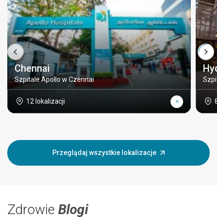
Chennai
Hy
Szpitale Apollo w Czennai
Szpi
12 lokalizacji
Przeglądaj wszystkie lokalizacje
Zdrowie
Blogi