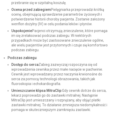
przebranie się w szpitalną koszulę.
Ocena przed zabiegiem
Pielęgniarka przeprowadzi krótką
ocenę, obejmującą sprawdzenie parametrów życiowych i
potwierdzenie historii choroby pacjenta. Zostanie założony
wenflon dożylny (IV) w celu podania leków i płynów.
Uspokojenie
Pacjenci otrzymują znieczulenie, które pomaga
im się zrelaksować podczas zabiegu. W niektórych
przypadkach może być zastosowane znieczulenie ogólne,
ale wielu pacjentów jest przytomnych i czuje się komfortowo
podczas zabiegu.
Podczas zabiegu
:
Dostęp do serca
Zabieg zazwyczaj rozpoczyna się od
wprowadzenia cewnika przez małe nacięcie w pachwinie.
Cewnik jest wprowadzany przez naczynia krwionośne do
serca za pomocą technologii obrazowania, takich jak
fluoroskopia i echokardiografia.
Umieszczanie klipsa MitraClip
:Gdy cewnik dotrze do serca,
lekarz poprowadzi go do zastawki mitralnej. Następnie
MitraClip jest umieszczany i rozprężany, aby objąć płatki
zastawki mitralnej. To działanie zmniejsza niedomykalność i
pomaga w skuteczniejszym zamknięciu zastawki.