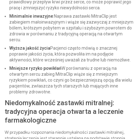
prawidłowy przepływ krwi przez serce, co może poprawić jego
pracę i zmniejszyć ryzyko niewydolności serca.
Minimalnie inwazyjne
:Naprawa zastawki MitraClip jest
zabiegiem małoinwazyjnym i wiąże się zazwyczaj z mniejszym
bólem, krótszym pobytem w szpitalu i szybszym powrotem do
zdrowia w porównaniu z tradycyjną operacją na otwartym
sercu.
Wyższa jakość życia
Pacjenci często mówią o znacznej
poprawie jakości życia, która pozwoliła im na podjęcie
aktywności, które wcześniej uważali za trudne lub niemożliwe.
Mniejsze ryzyko powikłań
W porównaniu z operacją na
otwartym sercu zabieg MitraClip wiąże się z mniejszym
ryzykiem powikłań, co czyni go bezpieczniejszą opcją dla wielu
pacjentów, zwłaszcza tych starszych lub mających inne
problemy zdrowotne.
Niedomykalność zastawki mitralnej:
tradycyjna operacja otwarta a leczenie
farmakologiczne
W przypadku rozpoznania niedomykalności zastawki mitralnej,
strategia leczenia jest starannie ustalana na podstawie stopnia