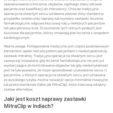
zaawansowania schorzenia, objawów, ogólnego stanu zdrowia
pacjenta oraz kwalifikacji do interwencji. Chociaż tradycyjna
operacja na otwartym sercu od dawna stanowi złoty standard w
przypadku ostatecznej naprawy lub wymiany zastawki, leczenie
farmakologiczne odgrywa kluczową rolę u niektórych pacjentów
lub jako pierwszy krok. Zrozumienie tych różnych podejść jest
kluczowe dla pacjentów, którzy omawiają plan leczenia z zespołem
kardiologicznym.
Ważna uwaga: Postępowanie medyczne jest często podstawowym
elementem opieki nad wszystkimi pacjentami z niedomykalnością
zastawki mitralnej. Tradycyjna operacja na otwartym sercu jest
zazwyczaj rozważana, gdy leczenie farmakologiczne nie jest już
wystarczające do kontrolowania objawów lub gdy niedomykalność
jest na tyle poważna, że ​​może spowodować uszkodzenie serca. U
pacjentów, u których operacja na otwartym sercu jest uznawana
za wysokiego ryzyka, można rozważyć opcje minimalnie inwazyjne
lub przezcewnikowe (takie jak MitraClip), które stanowią odrębny
zestaw alternatyw.
Jaki jest koszt naprawy zastawki
MitraClip w Indiach?