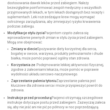
dostosowania dawek leków przed zabiegiem. Należy
bezwzględnie poinformować zespół medyczny o wszystkich
przyjmowanych lekach, w tym lekach dostępnych bez recepty i
suplementach. Leki rozrzedzające krew mogą wymagać
ostrożnego zarządzania, aby zmniejszyć ryzyko krwawienia
podczas zabiegu.
Modyfikacje stylu życia
Pacjentom często zaleca się
wprowadzenie pewnych zmian w stylu życia przed zabiegiem.
Mogą one obejmować:
Zmiany w diecie
Spożywanie diety korzystnej dla serca,
bogatej w owoce, warzywa, produkty pełnoziarniste i chude
białka, może pomóc poprawić ogólny stan zdrowia.
Korzystania ze
:Podejmowanie lekkiej aktywności fizycznej,
zgodnie z zaleceniami lekarza, może pomóc w poprawie
wydolności układu sercowo-naczyniowego.
Zaprzestanie palenia tytoniu
Zaprzestanie palenia jest
kluczowe dla zdrowia serca i może przyspieszyć powrót do
zdrowia.
Instrukcje przed procedurą
Pacjenci otrzymają szczegółowe
instrukcje dotyczące postu przed zabiegiem. Zazwyczaj zaleca
się, aby nie jeść ani nie pić po północy w noc poprzedzającą