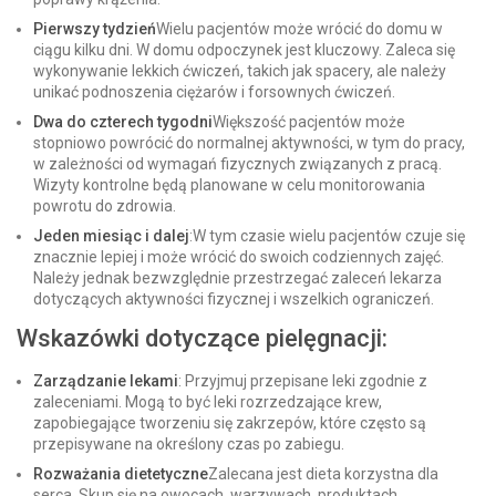
Pierwszy tydzień
Wielu pacjentów może wrócić do domu w
ciągu kilku dni. W domu odpoczynek jest kluczowy. Zaleca się
wykonywanie lekkich ćwiczeń, takich jak spacery, ale należy
unikać podnoszenia ciężarów i forsownych ćwiczeń.
Dwa do czterech tygodni
Większość pacjentów może
stopniowo powrócić do normalnej aktywności, w tym do pracy,
w zależności od wymagań fizycznych związanych z pracą.
Wizyty kontrolne będą planowane w celu monitorowania
powrotu do zdrowia.
Jeden miesiąc i dalej
:W tym czasie wielu pacjentów czuje się
znacznie lepiej i może wrócić do swoich codziennych zajęć.
Należy jednak bezwzględnie przestrzegać zaleceń lekarza
dotyczących aktywności fizycznej i wszelkich ograniczeń.
Wskazówki dotyczące pielęgnacji:
Zarządzanie lekami
: Przyjmuj przepisane leki zgodnie z
zaleceniami. Mogą to być leki rozrzedzające krew,
zapobiegające tworzeniu się zakrzepów, które często są
przepisywane na określony czas po zabiegu.
Rozważania dietetyczne
Zalecana jest dieta korzystna dla
serca. Skup się na owocach, warzywach, produktach