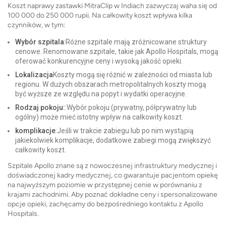
Koszt naprawy zastawki MitraClip w Indiach zazwyczaj waha się od
100 000 do 250 000 rupii. Na całkowity koszt wpływa kilka
czynników, w tym:
Wybór szpitala
:Różne szpitale mają zróżnicowane struktury
cenowe. Renomowane szpitale, takie jak Apollo Hospitals, mogą
oferować konkurencyjne ceny i wysoką jakość opieki.
Lokalizacja
Koszty mogą się różnić w zależności od miasta lub
regionu. W dużych obszarach metropolitalnych koszty mogą
być wyższe ze względu na popyt i wydatki operacyjne.
Rodzaj pokoju:
:Wybór pokoju (prywatny, półprywatny lub
ogólny) może mieć istotny wpływ na całkowity koszt.
komplikacje
:Jeśli w trakcie zabiegu lub po nim wystąpią
jakiekolwiek komplikacje, dodatkowe zabiegi mogą zwiększyć
całkowity koszt.
Szpitale Apollo znane są z nowoczesnej infrastruktury medycznej i
doświadczonej kadry medycznej, co gwarantuje pacjentom opiekę
na najwyższym poziomie w przystępnej cenie w porównaniu z
krajami zachodnimi. Aby poznać dokładne ceny i spersonalizowane
opcje opieki, zachęcamy do bezpośredniego kontaktu z Apollo
Hospitals.