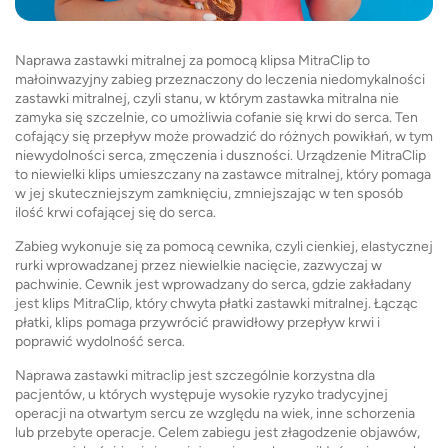
Naprawa zastawki mitralnej za pomocą klipsa MitraClip to
małoinwazyjny zabieg przeznaczony do leczenia niedomykalności
zastawki mitralnej, czyli stanu, w którym zastawka mitralna nie
zamyka się szczelnie, co umożliwia cofanie się krwi do serca. Ten
cofający się przepływ może prowadzić do różnych powikłań, w tym
niewydolności serca, zmęczenia i duszności. Urządzenie MitraClip
to niewielki klips umieszczany na zastawce mitralnej, który pomaga
w jej skuteczniejszym zamknięciu, zmniejszając w ten sposób
ilość krwi cofającej się do serca.
Zabieg wykonuje się za pomocą cewnika, czyli cienkiej, elastycznej
rurki wprowadzanej przez niewielkie nacięcie, zazwyczaj w
pachwinie. Cewnik jest wprowadzany do serca, gdzie zakładany
jest klips MitraClip, który chwyta płatki zastawki mitralnej. Łącząc
płatki, klips pomaga przywrócić prawidłowy przepływ krwi i
poprawić wydolność serca.
Naprawa zastawki mitraclip jest szczególnie korzystna dla
pacjentów, u których występuje wysokie ryzyko tradycyjnej
operacji na otwartym sercu ze względu na wiek, inne schorzenia
lub przebyte operacje. Celem zabiegu jest złagodzenie objawów,