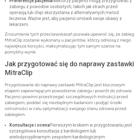
Preferencje pacjenta
Niektórzy pacjenci mogą zrezygnować z
zabiegu z powodów osobistych, takich jak strach przed
operacją lub chęć skorzystania z alternatywnych metod
leczenia. Ważne jest, aby pacjenci omówili swoje obawy z
lekarzem.
Zrozumienie tych przeciwwskazań pozwala upewnić się, że zabieg
MitraClip zostanie wykonany u pacjentów, którzy odniosą z niego
największe korzyści, maksymalizując tym samym szanse na
pomyślny wynik.
Jak przygotować się do naprawy zastawki
MitraClip
Przygotowanie do naprawy zastawki MitraClip jest kluczowym
etapem zapewniającym powodzenie zabiegu i powrót do zdrowia.
Pacjenci powinni przestrzegać szczegółowych instrukcji przed
zabiegiem, poddać się niezbędnym badaniom i podjąć środki
ostrożności w celu optymalizacji swojego stanu zdrowia przed
zabiegiem.
Konsultacje i ocena
Pierwszym krokiem w przygotowaniu jest
szczegółowa konsultacja z kardiologiem lub
wielodyscyplinarnym zespołem kardiologicznym