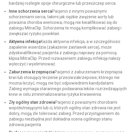
bardziej rozległe opcje chirurgiczne lub przeszczep serca.
Inne schorzenia serca
Pacjenci z innymi poważnymi
schorzeniami serca, takimi jak ciężkie zwężenie aorty lub
poważna choroba wieńcowa, mogą nie kwalifikować się do
zabiegu MitraClip. Schorzenia te mogą komplikować zabieg i
zwiększać ryzyko powikłań.
Aktywna infekcja
Każda aktywna infekcja, a w szczególności
zapalenie wsierdzia (zakażenie zastawek serca), może
zdyskwalifikować pacjenta z zabiegu naprawy za pomocą
klipsa MitraClip. Przed rozważeniem zabiegu infekcję należy
wyleczyć i wyeliminować.
Zaburzenia krzepnięcia
Pacjenci z zaburzeniami krzepnięcia
krwi lub stosujący leczenie przeciwzakrzepowe, którego nie
można leczyć, mogą nie być odpowiednimi kandydatami.
Zabieg wymaga starannego podawania leków rozrzedzających
krew w celu zminimalizowania ryzyka krwawienia.
Zły ogólny stan zdrowia
Pacjenci z poważnymi chorobami
współistniejącymi lub ci, których ogólny stan zdrowia nie jest
dobry, mogą źle tolerować zabieg. Przed przystąpieniem do
zabiegu niezbędna jest dokładna ocena ogólnego stanu
zdrowia pacjenta.