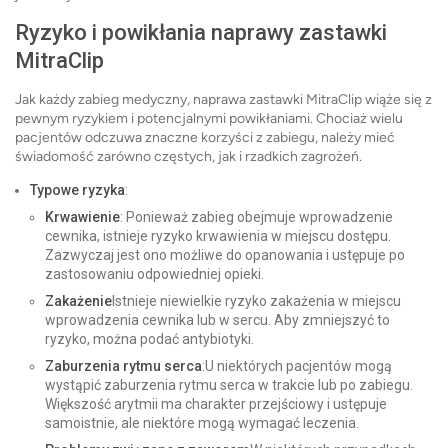
Ryzyko i powikłania naprawy zastawki
MitraClip
Jak każdy zabieg medyczny, naprawa zastawki MitraClip wiąże się z
pewnym ryzykiem i potencjalnymi powikłaniami. Chociaż wielu
pacjentów odczuwa znaczne korzyści z zabiegu, należy mieć
świadomość zarówno częstych, jak i rzadkich zagrożeń.
Typowe ryzyka
:
Krwawienie
: Ponieważ zabieg obejmuje wprowadzenie
cewnika, istnieje ryzyko krwawienia w miejscu dostępu.
Zazwyczaj jest ono możliwe do opanowania i ustępuje po
zastosowaniu odpowiedniej opieki.
Zakażenie
Istnieje niewielkie ryzyko zakażenia w miejscu
wprowadzenia cewnika lub w sercu. Aby zmniejszyć to
ryzyko, można podać antybiotyki.
Zaburzenia rytmu serca
:U niektórych pacjentów mogą
wystąpić zaburzenia rytmu serca w trakcie lub po zabiegu.
Większość arytmii ma charakter przejściowy i ustępuje
samoistnie, ale niektóre mogą wymagać leczenia.