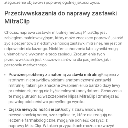
złagodzenie objawów i poprawę ogólnej jakości życia.
Przeciwwskazania do naprawy zastawki
MitraClip
Chociaż naprawa zastawki mitralnej metodą MitraClip jest
zabiegiem małoinwazyjnym, który może znacząco poprawić jakość
życia pacjentów z niedomykalnością zastawki mitralnej, nie jest on
odpowiedni dla każdego. Niektóre schorzenia lub czynniki mogą
uniemożliwić wykonanie tego zabiegu. Zrozumienie tych
przeciwwskazań jest kluczowe zarówno dla pacjentów, jak i
personelu medycznego.
Poważne problemy z anatomią zastawki mitralnej
Pacjenci z
istotnymi nieprawidłowościami anatomicznymi zastawki
mitralnej, takimi jak znaczne zwapnienie lub bardzo duży lewy
przedsionek, mogą nie być idealnymi kandydatami. Schorzenia
te mogą utrudniać wszczepienie klipsa MitraClip i zmniejszać
prawdopodobieństwo pomyślnego wyniku.
Ciężka niewydolność serca
Osoby z zaawansowaną
niewydolnością serca, szczególnie te, które nie reagują na
leczenie farmakologiczne, mogą nie odnieść korzyści z
naprawy MitraClip. W takich przypadkach można rozważyć