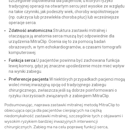
szczególnie odpowiednia dla pacjentów, u których ryzyko
tradycyjnej operacji na otwartym sercu jest wysokie ze względu
na takie czynniki, jak podeszły wiek, choroby współistniejące
(np. cukrzyca lub przewlekła choroba płuc) lub wcześniejsze
operacje serca.
Zdatność anatomiczna
:Struktura zastawki mitralnej i
otaczająca ją anatomia serca muszą być odpowiednie dla
urządzenia MitraClip. Ocenia się to za pomocą badań
obrazowych, w tym echokardiogramów, a czasami tomografii
komputerowej.
Funkcja serca
:U pacjentów powinna być zachowana funkcja
lewej komory, gdyż jej znaczne upośledzenie może mieć wpływ
na wyniki zabiegu.
Preferencje pacjenta
:W niektórych przypadkach pacjenci mogą
woleć mniej inwazyjną opcję od tradycyjnego zabiegu
chirurgicznego, zwłaszcza jeśli są dobrze poinformowani o
ryzyku i korzyściach związanych z zabiegiem MitraClip.
Podsumowując, naprawa zastawki mitralnej metodą MitraClip to
obiecująca opcja dla pacjentów cierpiących na ciężką
niedomykalność zastawki mitralnej, szczególnie tych z objawami i
wysokim ryzykiem bardziej inwazyjnych interwencji
chirurgicznych. Zabieg ma na celu poprawę funkcji serca,