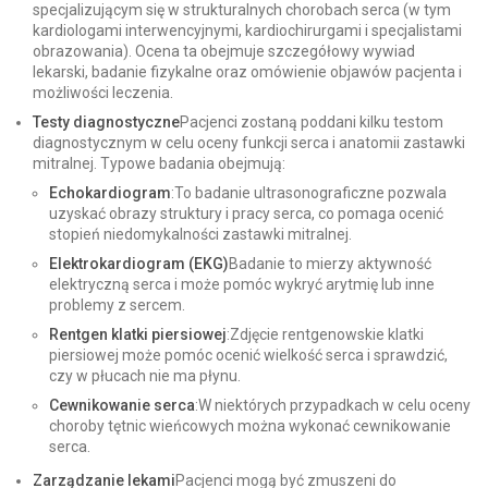
specjalizującym się w strukturalnych chorobach serca (w tym
kardiologami interwencyjnymi, kardiochirurgami i specjalistami
obrazowania). Ocena ta obejmuje szczegółowy wywiad
lekarski, badanie fizykalne oraz omówienie objawów pacjenta i
możliwości leczenia.
Testy diagnostyczne
Pacjenci zostaną poddani kilku testom
diagnostycznym w celu oceny funkcji serca i anatomii zastawki
mitralnej. Typowe badania obejmują:
Echokardiogram
:To badanie ultrasonograficzne pozwala
uzyskać obrazy struktury i pracy serca, co pomaga ocenić
stopień niedomykalności zastawki mitralnej.
Elektrokardiogram (EKG)
Badanie to mierzy aktywność
elektryczną serca i może pomóc wykryć arytmię lub inne
problemy z sercem.
Rentgen klatki piersiowej
:Zdjęcie rentgenowskie klatki
piersiowej może pomóc ocenić wielkość serca i sprawdzić,
czy w płucach nie ma płynu.
Cewnikowanie serca
:W niektórych przypadkach w celu oceny
choroby tętnic wieńcowych można wykonać cewnikowanie
serca.
Zarządzanie lekami
Pacjenci mogą być zmuszeni do