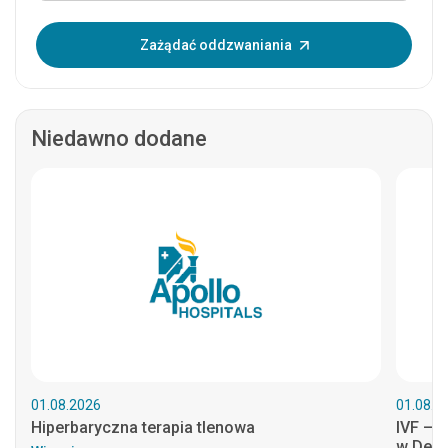
Wprowadź OTP:
Zażądać oddzwaniania
Niedawno dodane
01.08.2026
01.08.2
Hiperbaryczna terapia tlenowa
IVF – N
w Delh