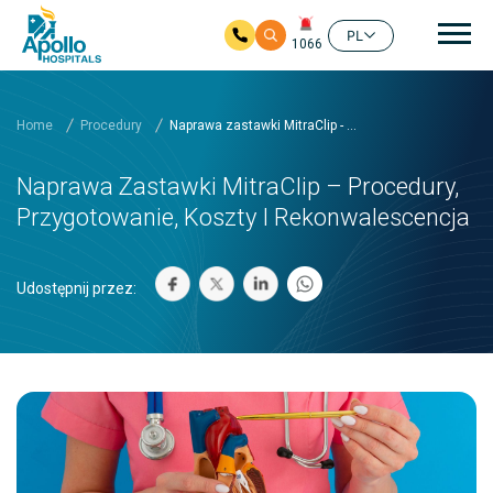
głó
PL
1066
Przejdź do głównej zawartości
Home
Procedury
Naprawa zastawki MitraClip - ...
Naprawa Zastawki MitraClip – Procedury,
Przygotowanie, Koszty I Rekonwalescencja
Udostępnij przez: