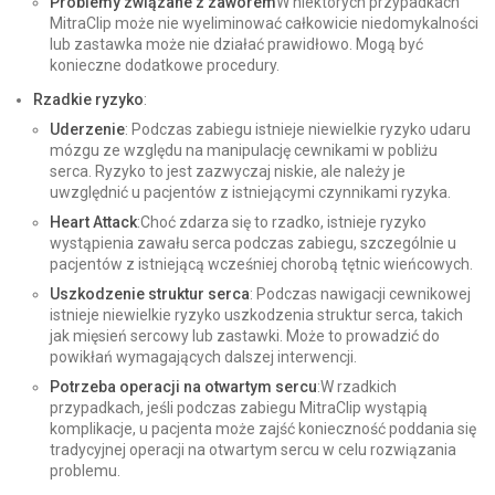
Problemy związane z zaworem
W niektórych przypadkach
MitraClip może nie wyeliminować całkowicie niedomykalności
lub zastawka może nie działać prawidłowo. Mogą być
konieczne dodatkowe procedury.
Rzadkie ryzyko
:
Uderzenie
: Podczas zabiegu istnieje niewielkie ryzyko udaru
mózgu ze względu na manipulację cewnikami w pobliżu
serca. Ryzyko to jest zazwyczaj niskie, ale należy je
uwzględnić u pacjentów z istniejącymi czynnikami ryzyka.
Heart Attack
:Choć zdarza się to rzadko, istnieje ryzyko
wystąpienia zawału serca podczas zabiegu, szczególnie u
pacjentów z istniejącą wcześniej chorobą tętnic wieńcowych.
Uszkodzenie struktur serca
: Podczas nawigacji cewnikowej
istnieje niewielkie ryzyko uszkodzenia struktur serca, takich
jak mięsień sercowy lub zastawki. Może to prowadzić do
powikłań wymagających dalszej interwencji.
Potrzeba operacji na otwartym sercu
:W rzadkich
przypadkach, jeśli podczas zabiegu MitraClip wystąpią
komplikacje, u pacjenta może zajść konieczność poddania się
tradycyjnej operacji na otwartym sercu w celu rozwiązania
problemu.