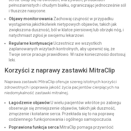
pełnoziarnistych i chudym białku, ograniczając jednocześnie sól
i tłuszcze nasycone.
Objawy monitorowania
:Zachowaj czujność w przypadku
wystąpienia jakichkolwiek nietypowych objawów, takich jak
zwiększona duszność, ból w klatce piersiowej lub obrzęki nóg, i
natychmiast zgłoś je swojemu lekarzowi.
Regularne kontynuacje
:Uczestnicz we wszystkich
zaplanowanych wizytach kontrolnych, aby upewnić się, że
Twoje serce pracuje prawidłowo. W razie konieczności dostosuj
leki.
Korzyści z naprawy zastawki MitraClip
Naprawa zastawki MitraClip oferuje szereg istotnych korzyści
zdrowotnych i poprawia jakość życia pacjentów cierpiących na
niedomykalność zastawki mitralnej.
Łagodzenie objawów
:U wielu pacjentów wkrótce po zabiegu
obserwuje się zmniejszenie objawów, takich jak duszność,
zmęczenie i kołatanie serca. Przekłada się to na poprawę
codziennego funkcjonowania i ogólnego samopoczucia.
Poprawiona funkcja serca
:MitraClip pomaga przywrócić