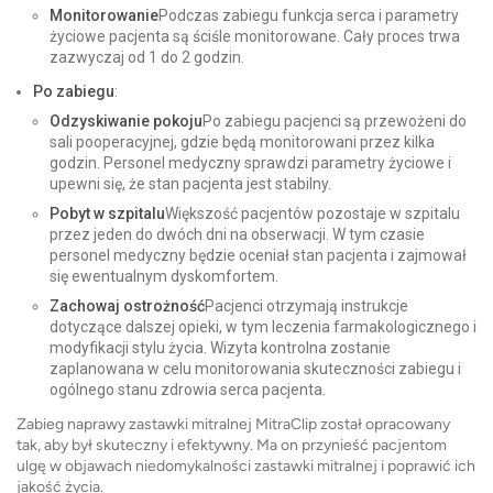
Monitorowanie
Podczas zabiegu funkcja serca i parametry
życiowe pacjenta są ściśle monitorowane. Cały proces trwa
zazwyczaj od 1 do 2 godzin.
Po zabiegu
:
Odzyskiwanie pokoju
Po zabiegu pacjenci są przewożeni do
sali pooperacyjnej, gdzie będą monitorowani przez kilka
godzin. Personel medyczny sprawdzi parametry życiowe i
upewni się, że stan pacjenta jest stabilny.
Pobyt w szpitalu
Większość pacjentów pozostaje w szpitalu
przez jeden do dwóch dni na obserwacji. W tym czasie
personel medyczny będzie oceniał stan pacjenta i zajmował
się ewentualnym dyskomfortem.
Zachowaj ostrożność
Pacjenci otrzymają instrukcje
dotyczące dalszej opieki, w tym leczenia farmakologicznego i
modyfikacji stylu życia. Wizyta kontrolna zostanie
zaplanowana w celu monitorowania skuteczności zabiegu i
ogólnego stanu zdrowia serca pacjenta.
Zabieg naprawy zastawki mitralnej MitraClip został opracowany
tak, aby był skuteczny i efektywny. Ma on przynieść pacjentom
ulgę w objawach niedomykalności zastawki mitralnej i poprawić ich
jakość życia.