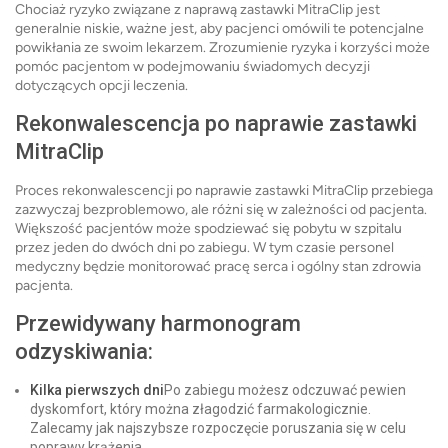
Chociaż ryzyko związane z naprawą zastawki MitraClip jest
generalnie niskie, ważne jest, aby pacjenci omówili te potencjalne
powikłania ze swoim lekarzem. Zrozumienie ryzyka i korzyści może
pomóc pacjentom w podejmowaniu świadomych decyzji
dotyczących opcji leczenia.
Rekonwalescencja po naprawie zastawki
MitraClip
Proces rekonwalescencji po naprawie zastawki MitraClip przebiega
zazwyczaj bezproblemowo, ale różni się w zależności od pacjenta.
Większość pacjentów może spodziewać się pobytu w szpitalu
przez jeden do dwóch dni po zabiegu. W tym czasie personel
medyczny będzie monitorować pracę serca i ogólny stan zdrowia
pacjenta.
Przewidywany harmonogram
odzyskiwania:
Kilka pierwszych dni
Po zabiegu możesz odczuwać pewien
dyskomfort, który można złagodzić farmakologicznie.
Zalecamy jak najszybsze rozpoczęcie poruszania się w celu
poprawy krążenia.