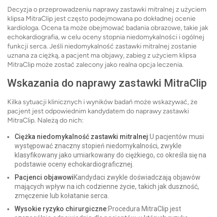
Decyzja o przeprowadzeniu naprawy zastawki mitralnej z użyciem
klipsa MitraClip jest często podejmowana po dokładnej ocenie
kardiologa. Ocena ta może obejmować badania obrazowe, takie jak
echokardiografia, w celu oceny stopnia niedomykalności i ogólnej
funkcji serca. Jeśli niedomykalność zastawki mitralnej zostanie
uznana za ciężką, a pacjent ma objawy, zabieg z użyciem klipsa
MitraClip może zostać zalecony jako realna opcja leczenia.
Wskazania do naprawy zastawki MitraClip
Kilka sytuacji klinicznych i wyników badań może wskazywać, że
pacjent jest odpowiednim kandydatem do naprawy zastawki
MitraClip. Należą do nich:
Ciężka niedomykalność zastawki mitralnej
:U pacjentów musi
występować znaczny stopień niedomykalności, zwykle
klasyfikowany jako umiarkowany do ciężkiego, co określa się na
podstawie oceny echokardiograficznej.
Pacjenci objawowi
Kandydaci zwykle doświadczają objawów
mających wpływ na ich codzienne życie, takich jak duszność,
zmęczenie lub kołatanie serca.
Wysokie ryzyko chirurgiczne
:Procedura MitraClip jest