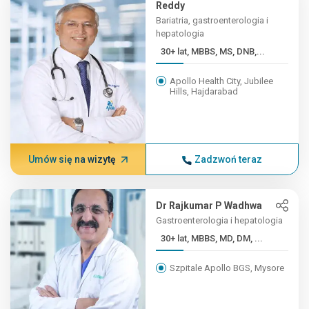
Reddy
Bariatria, gastroenterologia i
hepatologia
30+ lat, MBBS, MS, DNB,...
Apollo Health City, Jubilee
Hills, Hajdarabad
Umów się na wizytę
Zadzwoń teraz
Dr Rajkumar P Wadhwa
Gastroenterologia i hepatologia
30+ lat, MBBS, MD, DM, ...
Szpitale Apollo BGS, Mysore