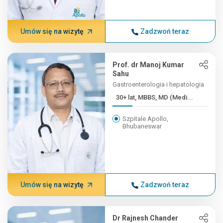
Umów się na wizytę
Zadzwoń teraz
Prof. dr Manoj Kumar
Sahu
Gastroenterologia i hepatologia
30+ lat, MBBS, MD (Medi...
Szpitale Apollo,
Bhubaneswar
Umów się na wizytę
Zadzwoń teraz
Dr Rajnesh Chander