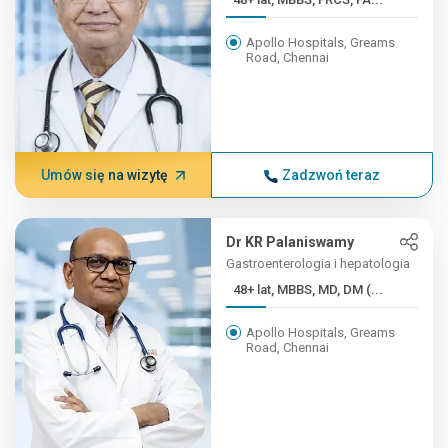
Apollo Hospitals, Greams
Road, Chennai
Umów się na wizytę
Zadzwoń teraz
Dr KR Palaniswamy
Gastroenterologia i hepatologia
48+ lat, MBBS, MD, DM (...
Apollo Hospitals, Greams
Road, Chennai