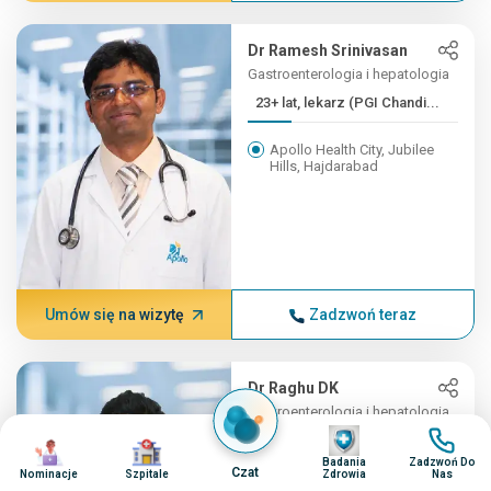
Dr Ramesh Srinivasan
Gastroenterologia i hepatologia
23+ lat, lekarz (PGI Chandi...
Apollo Health City, Jubilee
Hills, Hajdarabad
Umów się na wizytę
Zadzwoń teraz
Dr Raghu DK
Gastroenterologia i hepatologia
Obraz
Obraz
23+ lat, MBBS(OSM), MD(...
Obraz
Obraz
Badania
Zadzwoń Do
Czat
Nominacje
Szpitale
Zdrowia
Nas
Apollo Health City, Jubilee