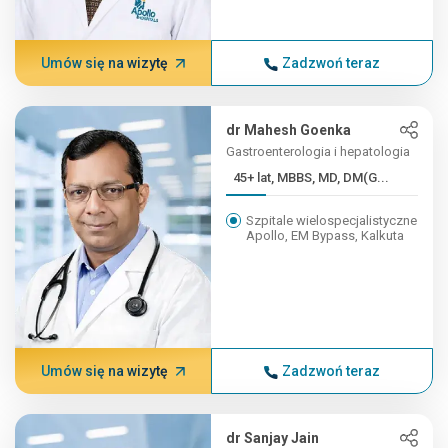
Umów się na wizytę
Zadzwoń teraz
dr Mahesh Goenka
Gastroenterologia i hepatologia
45+ lat, MBBS, MD, DM(G...
Szpitale wielospecjalistyczne
Apollo, EM Bypass, Kalkuta
Umów się na wizytę
Zadzwoń teraz
dr Sanjay Jain