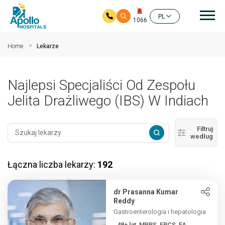
głó
PL
1066
Przejdź do głównej zawartości
Home
Lekarze
Najlepsi Specjaliści Od Zespołu
Jelita Drażliwego (IBS) W Indiach
Filtruj
według
Łączna liczba lekarzy:
192
dr Prasanna Kumar
Reddy
Gastroenterologia i hepatologia
48+ lat, MBBS, FRCS, FA...