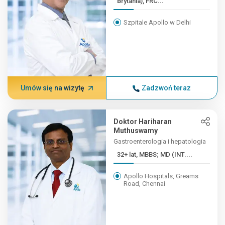
Brytania), FRC...
Szpitale Apollo w Delhi
Umów się na wizytę
Zadzwoń teraz
Doktor Hariharan
Muthuswamy
Gastroenterologia i hepatologia
32+ lat, MBBS; MD (INT....
Apollo Hospitals, Greams
Road, Chennai