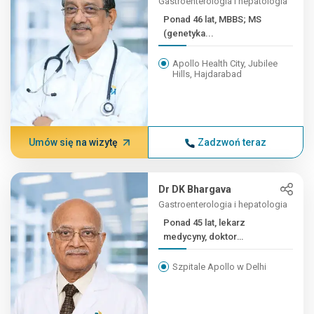
Gastroenterologia i hepatologia
Ponad 46 lat, MBBS; MS
(genetyka...
Apollo Health City, Jubilee
Hills, Hajdarabad
Umów się na wizytę
Zadzwoń teraz
Dr DK Bhargava
Gastroenterologia i hepatologia
Ponad 45 lat, lekarz
medycyny, doktor
habilitowany, członek
Amerykańskiej Grupy
Szpitale Apollo w Delhi
Kardiologicznej,...