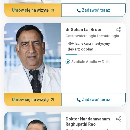
Umów się na wizytę
Zadzwoń teraz
dr Sohan Lal Broor
Gastroenterologia i hepatologia
46+ lat, lekarz medycyny
(lekarz ogólny...
Szpitale Apollo w Delhi
Umów się na wizytę
Zadzwoń teraz
Doktor Nandanavanam
Raghupathi Rao