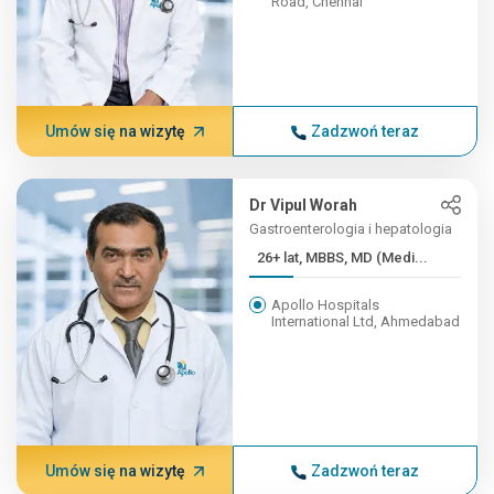
Road, Chennai
Umów się na wizytę
Zadzwoń teraz
Dr Vipul Worah
Gastroenterologia i hepatologia
26+ lat, MBBS, MD (Medi...
Apollo Hospitals
International Ltd, Ahmedabad
Umów się na wizytę
Zadzwoń teraz