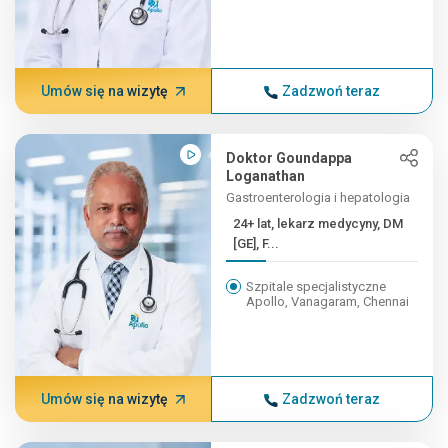
Umów się na wizytę
Zadzwoń teraz
Doktor Goundappa
Loganathan
Gastroenterologia i hepatologia
24+ lat, lekarz medycyny, DM
[GE], F...
Szpitale specjalistyczne
Apollo, Vanagaram, Chennai
Umów się na wizytę
Zadzwoń teraz