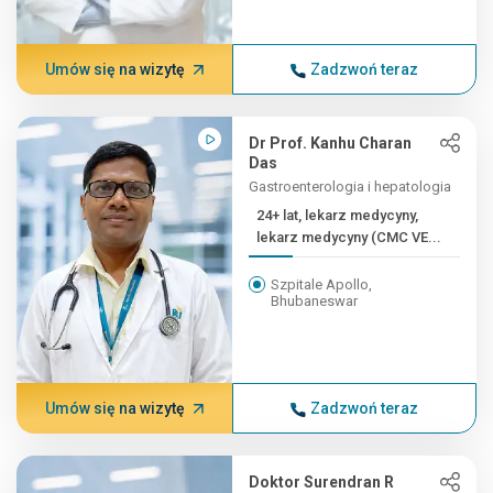
Umów się na wizytę
Zadzwoń teraz
Dr Prof. Kanhu Charan
Das
Gastroenterologia i hepatologia
24+ lat, lekarz medycyny,
lekarz medycyny (CMC VE...
Szpitale Apollo,
Bhubaneswar
Umów się na wizytę
Zadzwoń teraz
Doktor Surendran R