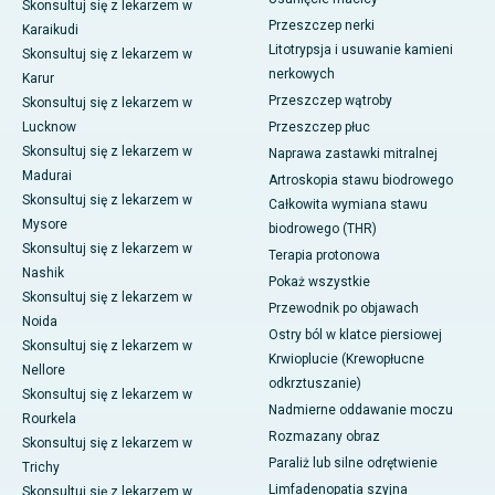
Skonsultuj się z lekarzem w
Przeszczep nerki
Karaikudi
Litotrypsja i usuwanie kamieni
Skonsultuj się z lekarzem w
nerkowych
Karur
Przeszczep wątroby
Skonsultuj się z lekarzem w
Lucknow
Przeszczep płuc
Skonsultuj się z lekarzem w
Naprawa zastawki mitralnej
Madurai
Artroskopia stawu biodrowego
Skonsultuj się z lekarzem w
Całkowita wymiana stawu
Mysore
biodrowego (THR)
Skonsultuj się z lekarzem w
Terapia protonowa
Nashik
Pokaż wszystkie
Skonsultuj się z lekarzem w
Przewodnik po objawach
Noida
Ostry ból w klatce piersiowej
Skonsultuj się z lekarzem w
Krwioplucie (Krewopłucne
Nellore
odkrztuszanie)
Skonsultuj się z lekarzem w
Nadmierne oddawanie moczu
Rourkela
Rozmazany obraz
Skonsultuj się z lekarzem w
Paraliż lub silne odrętwienie
Trichy
Limfadenopatia szyjna
Skonsultuj się z lekarzem w