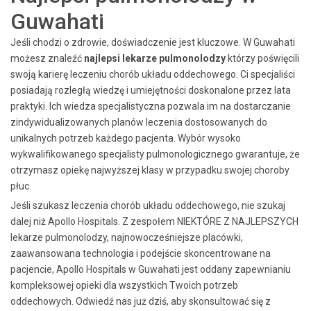
Guwahati
Jeśli chodzi o zdrowie, doświadczenie jest kluczowe. W Guwahati
możesz znaleźć
najlepsi lekarze pulmonolodzy
którzy poświęcili
swoją karierę leczeniu chorób układu oddechowego. Ci specjaliści
posiadają rozległą wiedzę i umiejętności doskonalone przez lata
praktyki. Ich wiedza specjalistyczna pozwala im na dostarczanie
zindywidualizowanych planów leczenia dostosowanych do
unikalnych potrzeb każdego pacjenta. Wybór wysoko
wykwalifikowanego specjalisty pulmonologicznego gwarantuje, że
otrzymasz opiekę najwyższej klasy w przypadku swojej choroby
płuc.
Jeśli szukasz leczenia chorób układu oddechowego, nie szukaj
dalej niż Apollo Hospitals. Z zespołem
NIEKTÓRE Z NAJLEPSZYCH
lekarze pulmonolodzy, najnowocześniejsze placówki,
zaawansowana technologia i podejście skoncentrowane na
pacjencie, Apollo Hospitals w Guwahati jest oddany zapewnianiu
kompleksowej opieki dla wszystkich Twoich potrzeb
oddechowych. Odwiedź nas już dziś, aby skonsultować się z