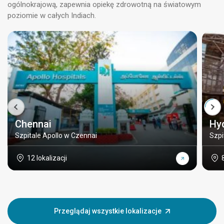
ogólnokrajową, zapewnia opiekę zdrowotną na światowym
poziomie w całych Indiach.
Chennai
Hy
Szpitale Apollo w Czennai
Szpi
12 lokalizacji
Przeglądaj wszystkie lokalizacje