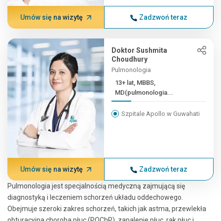
Umów się na wizytę
Zadzwoń teraz
Doktor Sushmita
Choudhury
Pulmonologia
13+ lat, MBBS,
MD(pulmonologia...
Szpitale Apollo w Guwahati
Umów się na wizytę
Zadzwoń teraz
Pulmonologia jest specjalnością medyczną zajmującą się
diagnostyką i leczeniem schorzeń układu oddechowego.
Obejmuje szeroki zakres schorzeń, takich jak astma, przewlekła
obturacyjna choroba płuc (POChP), zapalenie płuc, rak płuc i