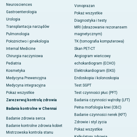
Neurosciences
Vonoprazan
Gastroenterologia
Pokaż wszystkie
Urologia
Diagnostyka i testy
Transplantacja narządów
MRI (obrazowanie rezonansem
Pulmonologia
magnetycznym)
Położnictwo i ginekologia
TK (tomografia komputerowa)
Internal Medicine
Skan PET-CT
Chirurgia naczyniowa
Angiogram wieńcowy
Pediatria
echokardiogram (ECHO)
Kosmetyka
Elektrokardiogram (EKG)
Medycyna Prewencyjna
Endoskopia i kolonoskopia
Medycyna integracyjna
Test SGPT
Pokaż wszystkie
Test czynności płuc (PFT)
Zarezerwuj kontrolę zdrowia
Badania czynności wątroby (LFT)
Pełna morfologia krwi (CBC)
Badania kontrolne w Chennai
Badanie czynności nerek (KFT)
Badanie zdrowia serca
Zdrowie i styl życia
Badanie kontrolne zdrowia kobiet
Pokaż wszystkie
Mistrzowska kontrola stanu
Kalkulatory zdrowia