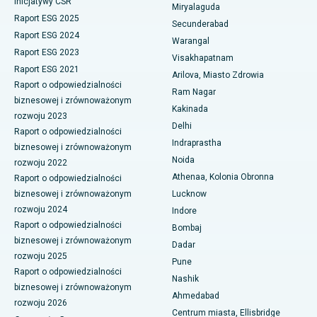
Inicjatywy CSR
Dializa otrzewnowa
Miryalaguda
Najlepszy szpital w Vijay Nagar, Indore
Raport ESG 2025
Secunderabad
Biopsja nerki
Raport ESG 2024
Warangal
Najlepszy szpital przy Suryaraopeta Main Road, Kakinada
Raport ESG 2023
Visakhapatnam
Paratyroidektomia
Raport ESG 2021
Najlepszy szpital przy Canal Circular Road w Kalkucie
Arilova, Miasto Zdrowia
Raport o odpowiedzialności
Chirurgia cytoredukcyjna
Ram Nagar
biznesowej i zrównoważonym
Najlepszy szpital w dzielnicy biznesowej Belapur, Navi Mumbai
Kakinada
rozwoju 2023
Ceramiczna całkowita wymiana stawu kolanowego
Delhi
Najlepszy szpital w Panchavati, Nashik
Raport o odpowiedzialności
Indraprastha
ERCP
biznesowej i zrównoważonym
Najlepszy szpital w Secunderabad, Hajdarabad
Noida
rozwoju 2022
Athenaa, Kolonia Obronna
Raport o odpowiedzialności
Najlepszy szpital w Seshadripuram, Bangalore
biznesowej i zrównoważonym
Lucknow
rozwoju 2024
Indore
Najlepszy szpital przy Waltair Main Road, Visakhapatnam
Raport o odpowiedzialności
Bombaj
biznesowej i zrównoważonym
Najlepszy szpital na Subhash Nagar Road, Karimnagar
Dadar
rozwoju 2025
Pune
Najlepszy szpital w Managari, Karaikudi
Raport o odpowiedzialności
Nashik
biznesowej i zrównoważonym
Ahmedabad
Najlepszy szpital w Arepally, Warangal
rozwoju 2026
Centrum miasta, Ellisbridge