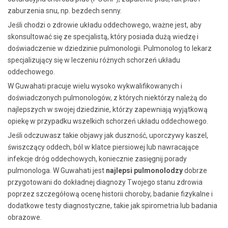
zaburzenia snu, np. bezdech senny.
Jeśli chodzi o zdrowie układu oddechowego, ważne jest, aby
skonsultować się ze specjalistą, który posiada dużą wiedzę i
doświadczenie w dziedzinie pulmonologii.
Pulmonolog to lekarz
specjalizujący się w leczeniu różnych schorzeń układu
oddechowego.
W Guwahati pracuje wielu wysoko wykwalifikowanych i
doświadczonych pulmonologów, z których niektórzy należą do
najlepszych w swojej dziedzinie, którzy zapewniają wyjątkową
opiekę w przypadku wszelkich schorzeń układu oddechowego.
Jeśli odczuwasz takie objawy jak duszność, uporczywy kaszel,
świszczący oddech, ból w klatce piersiowej lub nawracające
infekcje dróg oddechowych, koniecznie zasięgnij porady
pulmonologa. W Guwahati jest
najlepsi pulmonolodzy
dobrze
przygotowani do dokładnej diagnozy Twojego stanu zdrowia
poprzez szczegółową ocenę historii choroby, badanie fizykalne i
dodatkowe testy diagnostyczne, takie jak spirometria lub badania
obrazowe.