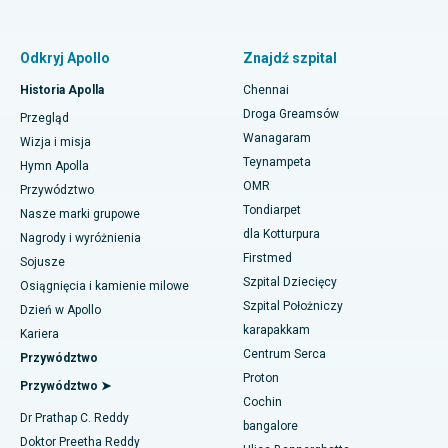
Terapia protonowa
Najlepszy szpital położniczy w Thousand Lights w Ćennaju
Znajdź pulmonologa
Minimalnie inwazyjna całkowita wymiana stawu kolanowego
Odkryj Apollo
Znajdź szpital
podmięśniowego
Najlepszy szpital w Paschim Boragaon, Guwahati
Historia Apolla
Chennai
Szybka wymiana stawu kolanowego w ramach opieki dziennej
Najlepszy szpital przy PH Road w Chennai
Znajdź dentystę
Droga Greamsów
Przegląd
Wanagaram
Rękawowa resekcja żołądka
Najlepszy ośrodek kardiologiczny w Thousand Lights w
Wizja i misja
Ćennaju
Teynampeta
Hymn Apolla
Operacja laserowa Lasik
Znajdź pediatrię
OMR
Przywództwo
Najlepszy szpital w Jubilee Hills, Hajdarabad
Tondiarpet
Nasze marki grupowe
Korekcja nosa
dla Kotturpura
Nagrody i wyróżnienia
Najlepszy szpital w Tondiarpet, Chennai
Firstmed
Znajdź dermatologa
Liposukcja
Sojusze
Najlepszy szpital w Kotturpuram, Chennai
Szpital Dziecięcy
Osiągnięcia i kamienie milowe
Angiogram wieńcowy
Szpital Położniczy
Dzień w Apollo
Najlepszy szpital na Kovai Road, Karur
karapakkam
Znajdź urologa
Kariera
Wymiana przezcewnikowej zastawki aortalnej
Centrum Serca
Przywództwo
Najlepszy szpital w Karapakkam, Chennai
Proton
Naprawa zastawki MitraClip
Przywództwo ➤
Najlepszy szpital w Arilova, Vizag
Cochin
Znajdź diabetologa
Dr Prathap C. Reddy
Minimalnie inwazyjna kardiochirurgia
bangalore
Najlepszy szpital przy Kanpur Road w Lucknow
Doktor Preetha Reddy