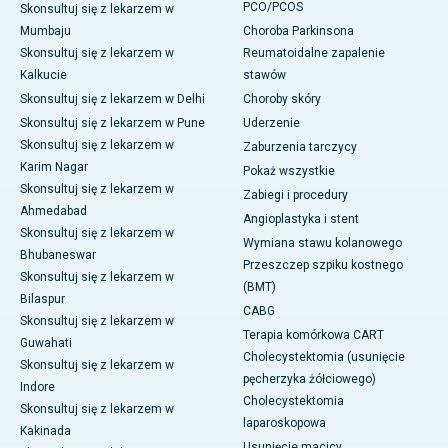
PCO/PCOS
Skonsultuj się z lekarzem w
Mumbaju
Choroba Parkinsona
Skonsultuj się z lekarzem w
Reumatoidalne zapalenie
Kalkucie
stawów
Skonsultuj się z lekarzem w Delhi
Choroby skóry
Skonsultuj się z lekarzem w Pune
Uderzenie
Skonsultuj się z lekarzem w
Zaburzenia tarczycy
Karim Nagar
Pokaż wszystkie
Skonsultuj się z lekarzem w
Zabiegi i procedury
Ahmedabad
Angioplastyka i stent
Skonsultuj się z lekarzem w
Wymiana stawu kolanowego
Bhubaneswar
Przeszczep szpiku kostnego
Skonsultuj się z lekarzem w
(BMT)
Bilaspur
CABG
Skonsultuj się z lekarzem w
Terapia komórkowa CART
Guwahati
Cholecystektomia (usunięcie
Skonsultuj się z lekarzem w
pęcherzyka żółciowego)
Indore
Cholecystektomia
Skonsultuj się z lekarzem w
laparoskopowa
Kakinada
Usunięcie macicy