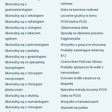
nerkowe
Skonsultuj się z
gastroenterologiem
Dieta na kamienie nerkowe
Skonsultuj się z onkologiem
Leczenie gruźlicy w domu
Skonsultuj się z nefrologiem
PCOD kontra PCOS
Skonsultuj się z urologiem
Zbilansowana dieta
Skonsultuj się z lekarzem
Sposoby na obniżenie poziomu
ogólnym
trójglicerydów
Skonsultuj się z pulmonologiem
Wszystko o gorączce wirusowej
Produkty zawierające witaminę
Skonsultuj się z pediatrą
B12
Skonsultuj się z ginekologiem
Czarna Krew Podczas Okresu
Skonsultuj się ze specjalistą
Produkty spożywcze do walki z
laryngologiem
hemoroidami
Skonsultuj się z chirurgiem
Domowe środki zaradcze na
naczyniowym
biegunkę
Skonsultuj się z chirurgiem
plastycznym
Naturalne metody leczenia PCOS
Skonsultuj się z okulistą
Dieta na PCOS
Skonsultuj się z reumatologiem
Wszystko o hantawirusach
Skonsultuj się z chirurgiem
Wyświetl wszystkie