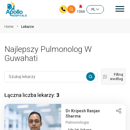
głó
PL
1066
Przejdź do głównej zawartości
Home
Lekarze
Najlepszy Pulmonolog W
Guwahati
Filtruj
według
Łączna liczba lekarzy:
3
Dr Kripesh Ranjan
Sharma
Pulmonologia
14+ lat, lekarz