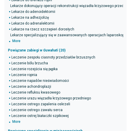
Lekarze do drenażu ropni
Lekarze dokonujący operacji rekonstrukcji więzadła krzyżowego przednie
Lekarze do adenoidektomii
Lekarze na adhezjolizę
Lekarze do adrenalektomii
Lekarze na rzecz szczepień dorosłych
Lekarze specjalizujący się w zaawansowanych operacjach laparoskopow
More
Powiązane zabiegi w
Guwahati
(20)
Leczenie zespołu ciasnoty przedziałów brzusznych
Leczenie bólu brzucha
Leczenie rozejścia się pępka
Leczenie ropnia
Leczenie napadów nieświadomości
Leczenie achondroplazji
Leczenie refluksu kwasowego
Leczenie urazu więzadła krzyżowego przedniego
Leczenie ostrego zapalenia oskrzeli
Leczenie ostrego zawału serca
Leczenie ostrej białaczki szpikowej
More