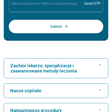
Zaufani lekarze, specjalizacje i
zaawansowane metody leczenia
Znajdź szpital
Nasze szpitale
Znajdź kardiologa
Najlepszy szpital w Karukutty, Cochin
Najważniejsze procedury