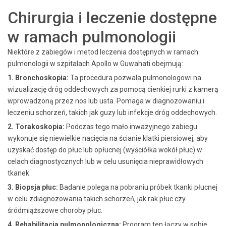
Chirurgia i leczenie dostępne
w ramach pulmonologii
Niektóre z zabiegów i metod leczenia dostępnych w ramach
pulmonologii w szpitalach Apollo w Guwahati obejmują:
1. Bronchoskopia:
Ta procedura pozwala pulmonologowi na
wizualizację dróg oddechowych za pomocą cienkiej rurki z kamerą
wprowadzoną przez nos lub usta. Pomaga w diagnozowaniu i
leczeniu schorzeń, takich jak guzy lub infekcje dróg oddechowych.
2. Torakoskopia:
Podczas tego mało inwazyjnego zabiegu
wykonuje się niewielkie nacięcia na ścianie klatki piersiowej, aby
uzyskać dostęp do płuc lub opłucnej
(wyściółka wokół płuc)
w
celach diagnostycznych lub w celu usunięcia nieprawidłowych
tkanek.
3. Biopsja płuc:
Badanie polega na pobraniu próbek tkanki płucnej
w celu zdiagnozowania takich schorzeń, jak rak płuc czy
śródmiąższowe choroby płuc.
4. Rehabilitacja pulmonologiczna:
Program ten łączy w sobie