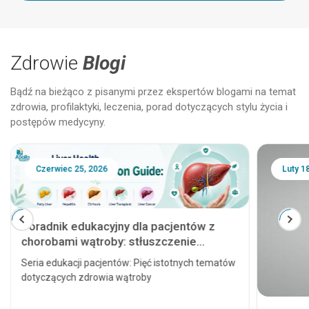
Zdrowie
Blogi
Bądź na bieżąco z pisanymi przez ekspertów blogami na temat
zdrowia, profilaktyki, leczenia, porad dotyczących stylu życia i
postępów medycyny.
Czerwiec 25, 2026
Luty 1
Poradnik edukacyjny dla pacjentów z
chorobami wątroby: stłuszczenie
wątroby, zapalenie wątroby, marskość
Seria edukacji pacjentów: Pięć istotnych tematów
wątroby, przeszczep wątroby i rak
dotyczących zdrowia wątroby
wątroby