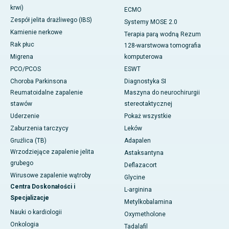
krwi)
ECMO
Zespół jelita drażliwego (IBS)
Systemy MOSE 2.0
Kamienie nerkowe
Terapia parą wodną Rezum
Rak płuc
128-warstwowa tomografia
Migrena
komputerowa
PCO/PCOS
ESWT
Choroba Parkinsona
Diagnostyka SI
Reumatoidalne zapalenie
Maszyna do neurochirurgii
stawów
stereotaktycznej
Uderzenie
Pokaż wszystkie
Zaburzenia tarczycy
Leków
Gruźlica (TB)
Adapalen
Wrzodziejące zapalenie jelita
Astaksantyna
grubego
Deflazacort
Wirusowe zapalenie wątroby
Glycine
Centra Doskonałości i
L-arginina
Specjalizacje
Metylkobalamina
Nauki o kardiologii
Oxymetholone
Onkologia
Tadalafil