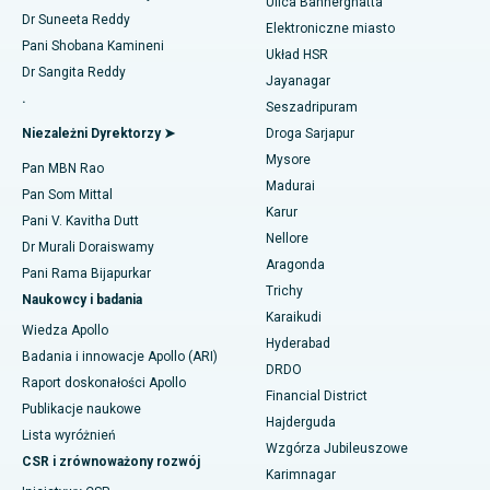
Ulica Bannerghatta
Ablacja cewnika
Dr Suneeta Reddy
Elektroniczne miasto
Najlepszy szpital w sektorze 26, Noida
Znajdź ginekologa
Pani Shobana Kamineni
Układ HSR
Operacja rekonstrukcji ACL
Dr Sangita Reddy
Najlepszy szpital w Gandhinagarze, Ahmedabad
Jayanagar
.
Odwrócenie ramienia
Seszadripuram
Znajdź lekarza ogólnego
Najlepszy szpital w Aragondzie, Andhra Pradesh
Niezależni Dyrektorzy ➤
Droga Sarjapur
Ablacja endometrium
Mysore
Najlepszy szpital przy Bannerghatta Road w Bangalore
Pan MBN Rao
Madurai
Embolizacja tętnicy macicznej
Pan Som Mittal
Znajdź psychologa
Najlepszy szpital w oddziale 15 w Bhubaneswar
Karur
Pani V. Kavitha Dutt
Cystektomia jajnika
Nellore
Dr Murali Doraiswamy
Najlepszy szpital przy Seepat Road w Bilaspur
Aragonda
Pani Rama Bijapurkar
Operacja raka piersi
Znajdź chirurga ogólnego
Trichy
Najlepszy szpital w Ellisbridge, Ahmedabad
Naukowcy i badania
Karaikudi
Brachyterapia
Wiedza Apollo
Najlepszy szpital w Nowym Delhi
Hyderabad
Badania i innowacje Apollo (ARI)
Kolonoskopia
DRDO
Raport doskonałości Apollo
Najlepszy szpital w DRDO, Hajdarabad
Financial District
Polipektomia
Publikacje naukowe
Hajderguda
Najlepszy szpital przy GS Road w Guwahati
Lista wyróżnień
Wzgórza Jubileuszowe
Głęboka stymulacja mózgu
CSR i zrównoważony rozwój
Najlepszy szpital w Hajdarabadzie
Karimnagar