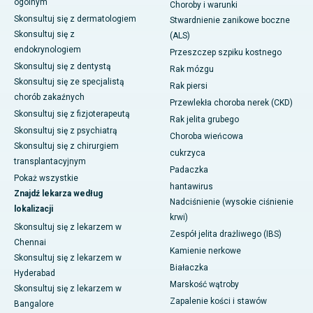
ogólnym
Choroby i warunki
Skonsultuj się z dermatologiem
Stwardnienie zanikowe boczne
Skonsultuj się z
(ALS)
endokrynologiem
Przeszczep szpiku kostnego
Skonsultuj się z dentystą
Rak mózgu
Skonsultuj się ze specjalistą
Rak piersi
chorób zakaźnych
Przewlekła choroba nerek (CKD)
Skonsultuj się z fizjoterapeutą
Rak jelita grubego
Skonsultuj się z psychiatrą
Choroba wieńcowa
Skonsultuj się z chirurgiem
cukrzyca
transplantacyjnym
Padaczka
Pokaż wszystkie
hantawirus
Znajdź lekarza według
Nadciśnienie (wysokie ciśnienie
lokalizacji
krwi)
Skonsultuj się z lekarzem w
Zespół jelita drażliwego (IBS)
Chennai
Kamienie nerkowe
Skonsultuj się z lekarzem w
Białaczka
Hyderabad
Marskość wątroby
Skonsultuj się z lekarzem w
Zapalenie kości i stawów
Bangalore