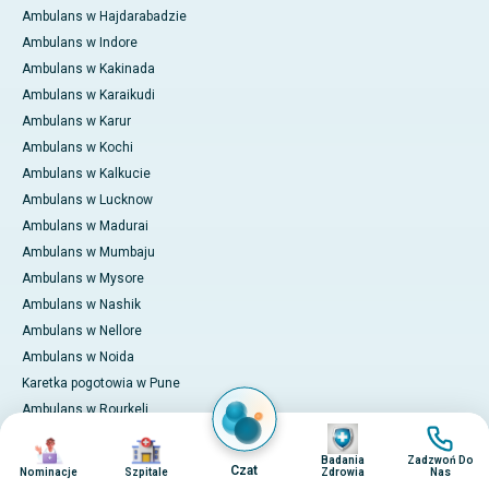
Ambulans w Hajdarabadzie
Ambulans w Indore
Ambulans w Kakinada
Ambulans w Karaikudi
Ambulans w Karur
Ambulans w Kochi
Ambulans w Kalkucie
Ambulans w Lucknow
Ambulans w Madurai
Ambulans w Mumbaju
Ambulans w Mysore
Ambulans w Nashik
Ambulans w Nellore
Ambulans w Noida
Karetka pogotowia w Pune
Ambulans w Rourkeli
Obraz
Obraz
Ambulans w Trichy
Obraz
Obraz
Badania
Zadzwoń Do
Ambulans w Visakhapatnam
Czat
Nominacje
Szpitale
Zdrowia
Nas
Międzynarodowe usługi dla