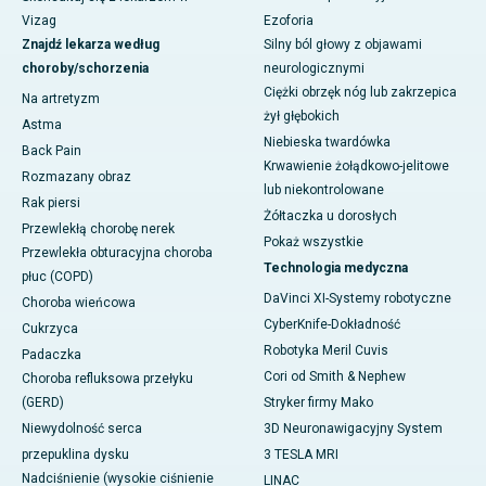
Vizag
Ezoforia
Znajdź lekarza według
Silny ból głowy z objawami
choroby/schorzenia
neurologicznymi
Ciężki obrzęk nóg lub zakrzepica
Na artretyzm
żył głębokich
Astma
Niebieska twardówka
Back Pain
Krwawienie żołądkowo-jelitowe
Rozmazany obraz
lub niekontrolowane
Rak piersi
Żółtaczka u dorosłych
Przewlekłą chorobę nerek
Pokaż wszystkie
Przewlekła obturacyjna choroba
Technologia medyczna
płuc (COPD)
DaVinci XI-Systemy robotyczne
Choroba wieńcowa
CyberKnife-Dokładność
Cukrzyca
Robotyka Meril Cuvis
Padaczka
Cori od Smith & Nephew
Choroba refluksowa przełyku
(GERD)
Stryker firmy Mako
Niewydolność serca
3D Neuronawigacyjny System
przepuklina dysku
3 TESLA MRI
Nadciśnienie (wysokie ciśnienie
LINAC