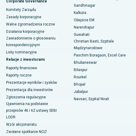
Corporate Governance
Najlepszy szpital w Arera Colony, Bhopal
Gandhinagar
Komitety Zarządu
Kalkuta
Najlepszy szpital w Jayanagar, Bangalore
Zasady korporacyjne
Obejście EM
Walne zgromadzenia roczne
Narendrapur
Najlepszy szpital w KK Nagar, Madurai
Działania korporacyjne
Guwahati
Zawiadomienie o głosowaniu
Najlepszy szpital w Ramji Nagar, Nellore
Christian Basti, Szpitale
korespondencyjnym
Międzynarodowe
Listy nominacyjne
Najlepszy szpital w sektorze 19, Rourkela
Paschim Boragaon, Excel Care
Relacje z inwestorami
Bhubaneswar
Najlepszy szpital w Swargate, Pune
Raporty finansowe
Bilaspur
Raporty roczne
Rourkel
Najlepszy szpital onkologiczny dla kobiet w południowym Delhi
Prezentacje wyników i zysków
Bhopal
Prezentacja dla inwestorów
Jabalpur
Zgłoszenia regulacyjne
Navsari, Szpital Nirali
Ujawnienia na podstawie
przepisów 46 i 62 ustawy SEBI
LODR
Wzór akcjonariatu
Zwołane spotkanie NCLT