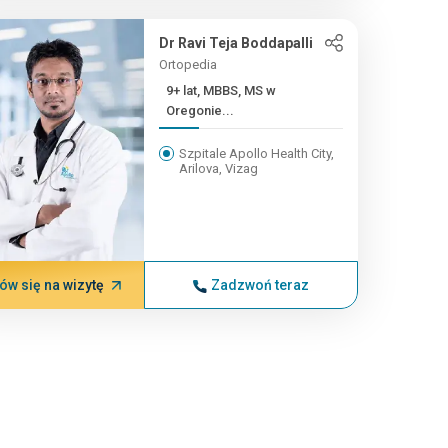
Dr Ravi Teja Boddapalli
Ortopedia
9+ lat, MBBS, MS w
Oregonie...
Szpitale Apollo Health City,
Arilova, Vizag
w się na wizytę
Zadzwoń teraz