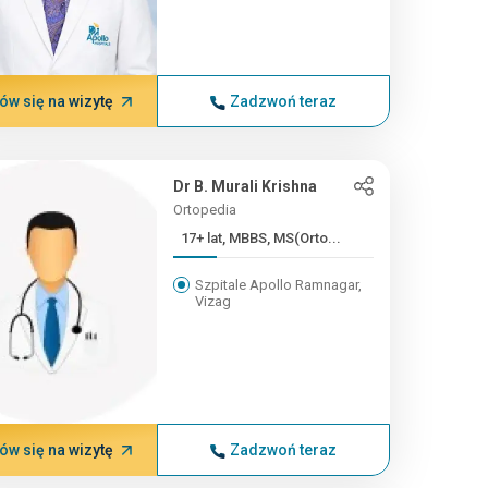
w się na wizytę
Zadzwoń teraz
Dr B. Murali Krishna
Ortopedia
17+ lat, MBBS, MS(Orto...
Szpitale Apollo Ramnagar,
Vizag
w się na wizytę
Zadzwoń teraz