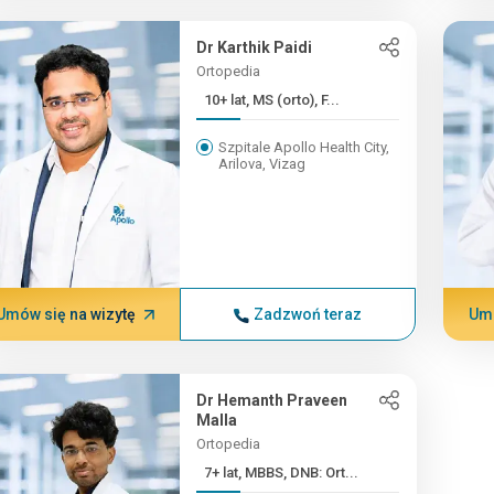
Dr Karthik Paidi
Ortopedia
10+ lat, MS (orto), F...
Szpitale Apollo Health City,
Arilova, Vizag
Umów się na wizytę
Zadzwoń teraz
Umó
Dr Hemanth Praveen
Malla
Ortopedia
7+ lat, MBBS, DNB: Ort...