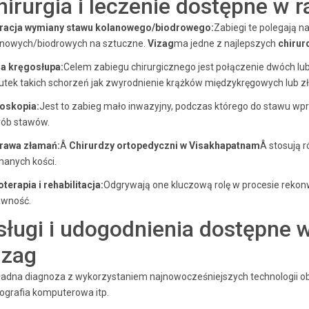
hirurgia i leczenie dostępne w 
racja wymiany stawu kolanowego/biodrowego:
Zabiegi te polegają 
anowych/biodrowych na sztuczne.
Vizag
ma jedne z najlepszych
chirur
ja kręgosłupa:
Celem zabiegu chirurgicznego jest połączenie dwóch lub
tek takich schorzeń jak zwyrodnienie krążków międzykręgowych lub z
roskopia:
Jest to zabieg mało inwazyjny, podczas którego do stawu wpr
rób stawów.
rawa złamań:
Â
Chirurdzy ortopedyczni w Visakhapatnam
Â stosują r
manych kości.
oterapia i rehabilitacja:
Odgrywają one kluczową rolę w procesie rekonw
awność.
sługi i udogodnienia dostępne w
izag
ładna diagnoza z wykorzystaniem najnowocześniejszych technologii ob
ografia komputerowa itp.