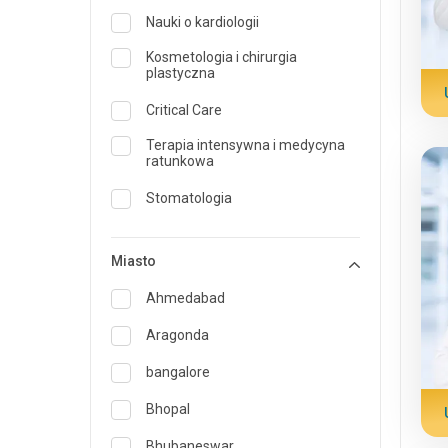
Nauki o kardiologii
Kosmetologia i chirurgia
plastyczna
Critical Care
Terapia intensywna i medycyna
ratunkowa
Stomatologia
Dermatologia
Miasto
Dietetyk i żywienie
Ahmedabad
Medycyna ratunkowa
Aragonda
Endokrynologia i opieka nad
cukrzycą
bangalore
ENT
Bhopal
Specjalista medycyny rodzinnej
Bhubaneswar