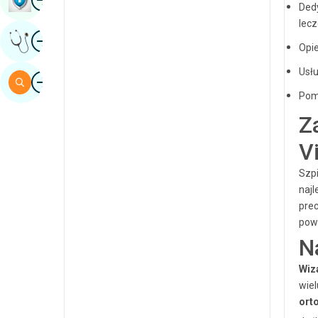
Dedy
sindhi
lecz
Obraz
Uzyskaj Opinię Eksperta
hiszpański
Opi
suahili
Usł
Obraz
Szukaj
Tamil
Pomo
Z
telugu
V
tulu
Szpi
urdu
naj
prec
powr
N
Wiz
wiel
ort