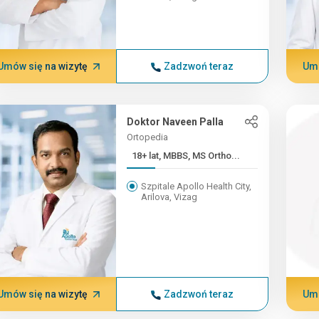
Umów się na wizytę
Zadzwoń teraz
Umó
Doktor Naveen Palla
Ortopedia
18+ lat, MBBS, MS Ortho...
Szpitale Apollo Health City,
Arilova, Vizag
Umów się na wizytę
Zadzwoń teraz
Umó