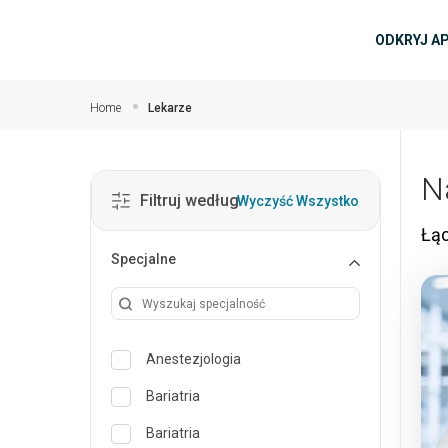
Przejdź do głównej zawartości
głów
ODKRYJ A
Home
Lekarze
N
Filtruj według
Wyczyść Wszystko
Łąc
Specjalne
Anestezjologia
Bariatria
Bariatria