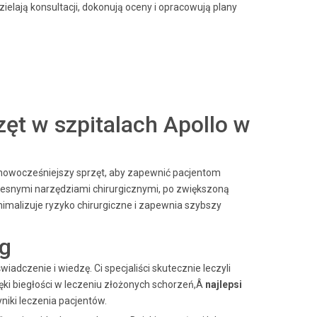
zielają konsultacji, dokonują oceny i opracowują plany
ęt w szpitalach Apollo w
ajnowocześniejszy sprzęt, aby zapewnić pacjentom
esnymi narzędziami chirurgicznymi, po zwiększoną
nimalizuje ryzyko chirurgiczne i zapewnia szybszy
ag
iadczenie i wiedzę. Ci specjaliści skutecznie leczyli
ięki biegłości w leczeniu złożonych schorzeń,Â
najlepsi
iki leczenia pacjentów.