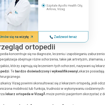
Szpitale Apollo Health City,
Arilova, Vizag
Umów się na wizytę
Zadzwoń teraz
rzegląd ortopedii
pedia koncentruje się na diagnozie, leczeniu i zapobieganiu zaburzenio
pecjalizacja obejmuje różne schorzenia, takie jak artretyzm, złamania,
jaliści, którzy zajmują się leczeniem tych schorzeń, nazywani są leka
opedzi
. Te
bardzo doświadczony i wykwalifikowany
Lekarze posiadają 
hirurgicznego.
zkańcy Vizag powinni skonsultować się z lekarzem ortopedą, jeśli odcz
niczona mobilność lub funkcja, trudności w wykonywaniu codziennych
arza
lekarz ortopeda w Vizag
Â może pomóc pacjentom skorzystać z dok