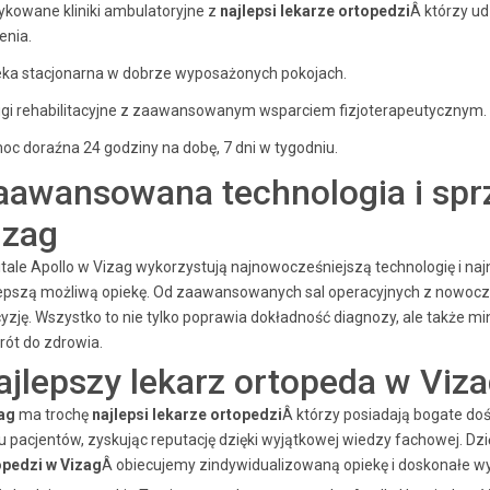
kowane kliniki ambulatoryjne z
najlepsi lekarze ortopedzi
Â którzy ud
enia.
eka stacjonarna w dobrze wyposażonych pokojach.
ugi rehabilitacyjne z zaawansowanym wsparciem fizjoterapeutycznym.
c doraźna 24 godziny na dobę, 7 dni w tygodniu.
aawansowana technologia i sprz
izag
tale Apollo w Vizag wykorzystują najnowocześniejszą technologię i n
lepszą możliwą opiekę. Od zaawansowanych sal operacyjnych z nowocz
yzję. Wszystko to nie tylko poprawia dokładność diagnozy, ale także mi
ót do zdrowia.
ajlepszy lekarz ortopeda w Viz
ag
ma trochę
najlepsi lekarze ortopedzi
Â którzy posiadają bogate dośw
u pacjentów, zyskując reputację dzięki wyjątkowej wiedzy fachowej. Dz
opedzi w Vizag
Â obiecujemy zindywidualizowaną opiekę i doskonałe wyn