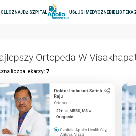
na nawigacja
POLLO
ZNAJDŹ SZPITAL
USŁUGI MEDYCZNE
BIBLIOTEKA
ajlepszy Ortopeda W Visakhap
zna liczba lekarzy:
7
Doktor Indhukuri Satish
Raju
Ortopedia
27+ lat, MBBS, MS w
Oregonie...
Szpitale Apollo Health City,
Arilova, Vizag