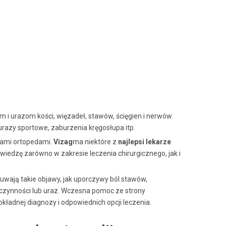
m i urazom kości, więzadeł, stawów, ścięgien i nerwów.
 urazy sportowe, zaburzenia kręgosłupa itp.
rzami ortopedami.
Vizag
ma niektóre z
najlepsi lekarze
wiedzę zarówno w zakresie leczenia chirurgicznego, jak i
uwają takie objawy, jak uporczywy ból stawów,
 czynności lub uraz. Wczesna pomoc ze strony
ładnej diagnozy i odpowiednich opcji leczenia.