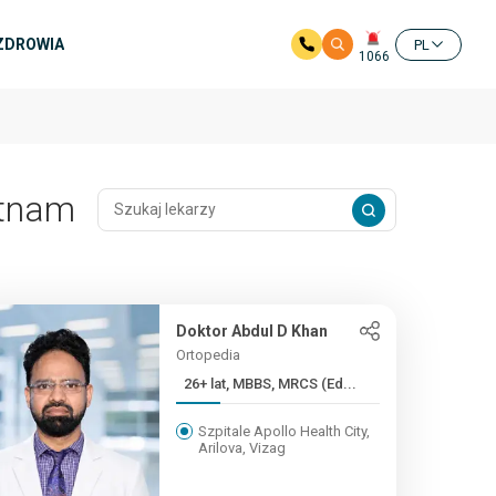
 ZDROWIA
PL
1066
atnam
Doktor Abdul D Khan
Ortopedia
26+ lat, MBBS, MRCS (Ed...
Szpitale Apollo Health City,
Arilova, Vizag