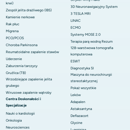
krwi)
3D Neuronawigacyjny System
Zespół jelita drażliwego (IBS)
3 TESLA MRI
Kamienie nerkowe
LINAC
Rak płuc
ECMO
Migrena
Systemy MOSE 2.0
PCO/PCOS
Terapia parą wodną Rezum
Choroba Parkinsona
128-warstwowa tomografia
Reumatoidalne zapalenie stawów
komputerowa
Uderzenie
ESWT
Zaburzenia tarczycy
Diagnostyka SI
Gruźlica (TB)
Maszyna do neurochirurgii
Wrzodziejące zapalenie jelita
stereotaktycznej
grubego
Pokaż wszystkie
Wirusowe zapalenie wątroby
Leków
Centra Doskonałości i
Adapalen
Specjalizacje
Astaksantyna
Nauki o kardiologii
Deflazacort
Onkologia
Glycine
Neurosciences
L-arginina