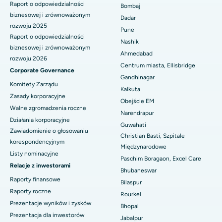
Raport o odpowiedzialności
Bombaj
Najlepszy szpital na Subhash Nagar Road, Karimnagar
biznesowej i zrównoważonym
Dadar
rozwoju 2025
Pune
Najlepszy szpital w Managari, Karaikudi
Raport o odpowiedzialności
Nashik
biznesowej i zrównoważonym
Ahmedabad
Najlepszy szpital w Arepally, Warangal
rozwoju 2026
Centrum miasta, Ellisbridge
Corporate Governance
Najlepszy szpital w Arera Colony, Bhopal
Gandhinagar
Komitety Zarządu
Kalkuta
Najlepszy szpital w Jayanagar, Bangalore
Zasady korporacyjne
Obejście EM
Walne zgromadzenia roczne
Narendrapur
Najlepszy szpital w KK Nagar, Madurai
Działania korporacyjne
Guwahati
Zawiadomienie o głosowaniu
Najlepszy szpital w Ramji Nagar, Nellore
Christian Basti, Szpitale
korespondencyjnym
Międzynarodowe
Najlepszy szpital w sektorze 19, Rourkela
Listy nominacyjne
Paschim Boragaon, Excel Care
Relacje z inwestorami
Bhubaneswar
Najlepszy szpital w Swargate, Pune
Raporty finansowe
Bilaspur
Raporty roczne
Najlepszy szpital onkologiczny dla kobiet w południowym Delhi
Rourkel
Prezentacje wyników i zysków
Bhopal
Prezentacja dla inwestorów
Jabalpur