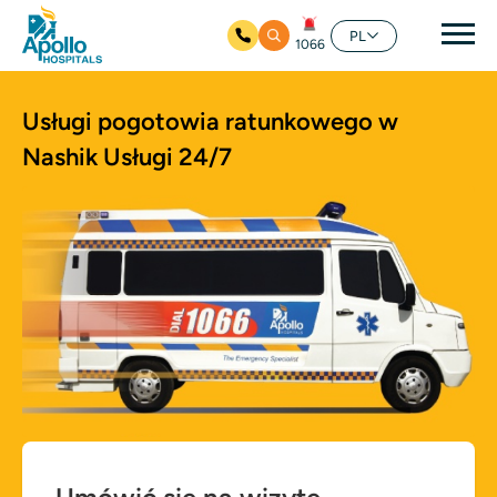
głó
PL
1066
Przejdź do głównej zawartości
Usługi pogotowia ratunkowego w
Nashik
Usługi 24/7