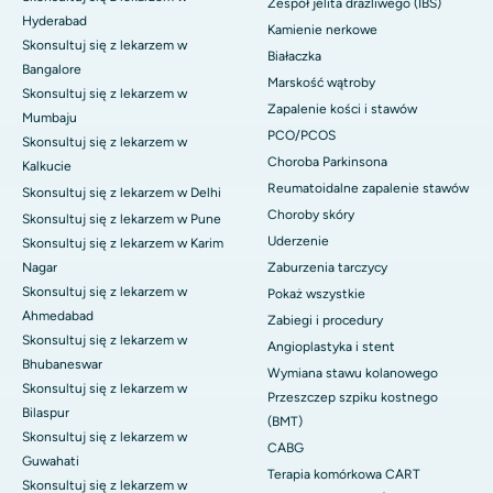
Zespół jelita drażliwego (IBS)
Hyderabad
Kamienie nerkowe
Skonsultuj się z lekarzem w
Białaczka
Bangalore
Marskość wątroby
Skonsultuj się z lekarzem w
Zapalenie kości i stawów
Mumbaju
PCO/PCOS
Skonsultuj się z lekarzem w
Choroba Parkinsona
Kalkucie
Reumatoidalne zapalenie stawów
Skonsultuj się z lekarzem w Delhi
Choroby skóry
Skonsultuj się z lekarzem w Pune
Uderzenie
Skonsultuj się z lekarzem w Karim
Nagar
Zaburzenia tarczycy
Skonsultuj się z lekarzem w
Pokaż wszystkie
Ahmedabad
Zabiegi i procedury
Skonsultuj się z lekarzem w
Angioplastyka i stent
Bhubaneswar
Wymiana stawu kolanowego
Skonsultuj się z lekarzem w
Przeszczep szpiku kostnego
Bilaspur
(BMT)
Skonsultuj się z lekarzem w
CABG
Guwahati
Terapia komórkowa CART
Skonsultuj się z lekarzem w