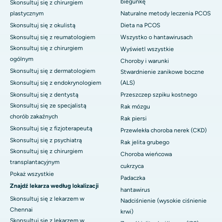
biegunkę
Skonsultuj się z chirurgiem
plastycznym
Naturalne metody leczenia PCOS
Skonsultuj się z okulistą
Dieta na PCOS
Skonsultuj się z reumatologiem
Wszystko o hantawirusach
Skonsultuj się z chirurgiem
Wyświetl wszystkie
ogólnym
Choroby i warunki
Skonsultuj się z dermatologiem
Stwardnienie zanikowe boczne
Skonsultuj się z endokrynologiem
(ALS)
Skonsultuj się z dentystą
Przeszczep szpiku kostnego
Skonsultuj się ze specjalistą
Rak mózgu
chorób zakaźnych
Rak piersi
Skonsultuj się z fizjoterapeutą
Przewlekła choroba nerek (CKD)
Skonsultuj się z psychiatrą
Rak jelita grubego
Skonsultuj się z chirurgiem
Choroba wieńcowa
transplantacyjnym
cukrzyca
Pokaż wszystkie
Padaczka
Znajdź lekarza według lokalizacji
hantawirus
Skonsultuj się z lekarzem w
Nadciśnienie (wysokie ciśnienie
Chennai
krwi)
Skonsultuj się z lekarzem w