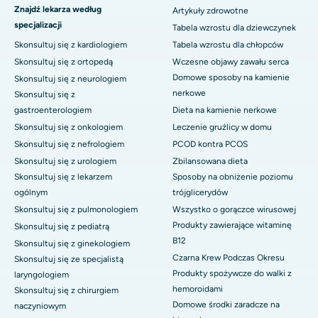
Znajdź lekarza według
Artykuły zdrowotne
specjalizacji
Tabela wzrostu dla dziewczynek
Skonsultuj się z kardiologiem
Tabela wzrostu dla chłopców
Skonsultuj się z ortopedą
Wczesne objawy zawału serca
Domowe sposoby na kamienie
Skonsultuj się z neurologiem
nerkowe
Skonsultuj się z
gastroenterologiem
Dieta na kamienie nerkowe
Skonsultuj się z onkologiem
Leczenie gruźlicy w domu
Skonsultuj się z nefrologiem
PCOD kontra PCOS
Skonsultuj się z urologiem
Zbilansowana dieta
Skonsultuj się z lekarzem
Sposoby na obniżenie poziomu
ogólnym
trójglicerydów
Skonsultuj się z pulmonologiem
Wszystko o gorączce wirusowej
Produkty zawierające witaminę
Skonsultuj się z pediatrą
B12
Skonsultuj się z ginekologiem
Czarna Krew Podczas Okresu
Skonsultuj się ze specjalistą
Produkty spożywcze do walki z
laryngologiem
hemoroidami
Skonsultuj się z chirurgiem
Domowe środki zaradcze na
naczyniowym