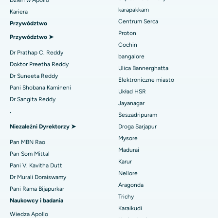
Dzień w Apollo
Najlepszy szpital na Kovai Road, Karur
Znajdź urologa
karapakkam
Kariera
Wymiana przezcewnikowej zastawki aortalnej
Centrum Serca
Najlepszy szpital w Karapakkam, Chennai
Przywództwo
Naprawa zastawki MitraClip
Proton
Przywództwo ➤
Najlepszy szpital w Arilova, Vizag
Cochin
Znajdź diabetologa
Minimalnie inwazyjna kardiochirurgia
Dr Prathap C. Reddy
bangalore
Najlepszy szpital przy Kanpur Road w Lucknow
Doktor Preetha Reddy
Ulica Bannerghatta
Ablacja cewnika
Dr Suneeta Reddy
Elektroniczne miasto
Najlepszy szpital w sektorze 26, Noida
Znajdź ginekologa
Pani Shobana Kamineni
Operacja rekonstrukcji ACL
Układ HSR
Dr Sangita Reddy
Najlepszy szpital w Gandhinagarze, Ahmedabad
Jayanagar
Odwrócenie ramienia
.
Seszadripuram
Znajdź lekarza ogólnego
Najlepszy szpital w Aragondzie, Andhra Pradesh
Niezależni Dyrektorzy ➤
Droga Sarjapur
Ablacja endometrium
Mysore
Najlepszy szpital przy Bannerghatta Road w Bangalore
Pan MBN Rao
Embolizacja tętnicy macicznej
Madurai
Znajdź psychologa
Pan Som Mittal
Najlepszy szpital w oddziale 15 w Bhubaneswar
Karur
Pani V. Kavitha Dutt
Cystektomia jajnika
Nellore
Dr Murali Doraiswamy
Najlepszy szpital przy Seepat Road w Bilaspur
Aragonda
Operacja raka piersi
Pani Rama Bijapurkar
Znajdź chirurga ogólnego
Trichy
Najlepszy szpital w Ellisbridge, Ahmedabad
Naukowcy i badania
Brachyterapia
Karaikudi
Wiedza Apollo
Najlepszy szpital w Nowym Delhi