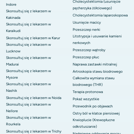
Cholecystektomia (usunięcie
Indore
pęcherzyka żółciowego)
Skonsultuj się z lekarzem w
Cholecystektomia laparoskopowa
Kakinada
Usunięcie macicy
Skonsultuj się z lekarzem w
Przeszczep nerki
Karaikudi
Litotrypsja i usuwanie kamieni
Skonsultuj się z lekarzem w Karur
nerkowych
Skonsultuj się z lekarzem w
Przeszczep wątroby
Lucknow
Przeszczep płuc
Skonsultuj się z lekarzem w
Madurai
Naprawa zastawki mitralnej
Skonsultuj się z lekarzem w
Artroskopia stawu biodrowego
Mysore
Całkowita wymiana stawu
Skonsultuj się z lekarzem w
biodrowego (THR)
Nashik
Terapia protonowa
Skonsultuj się z lekarzem w Noida
Pokaż wszystkie
Skonsultuj się z lekarzem w
Przewodnik po objawach
Nellore
Ostry ból w klatce piersiowej
Skonsultuj się z lekarzem w
Krwioplucie (Krewopłucne
Rourkela
odkrztuszanie)
Skonsultuj się z lekarzem w Trichy
Nadmierne oddawanie moczu