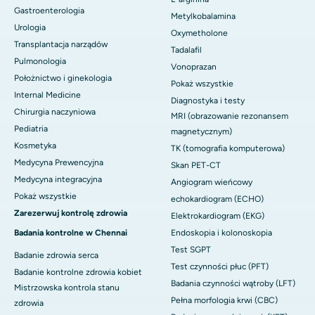
Gastroenterologia
Metylkobalamina
Urologia
Oxymetholone
Transplantacja narządów
Tadalafil
Pulmonologia
Vonoprazan
Położnictwo i ginekologia
Pokaż wszystkie
Internal Medicine
Diagnostyka i testy
Chirurgia naczyniowa
MRI (obrazowanie rezonansem
Pediatria
magnetycznym)
Kosmetyka
TK (tomografia komputerowa)
Medycyna Prewencyjna
Skan PET-CT
Medycyna integracyjna
Angiogram wieńcowy
Pokaż wszystkie
echokardiogram (ECHO)
Zarezerwuj kontrolę zdrowia
Elektrokardiogram (EKG)
Badania kontrolne w Chennai
Endoskopia i kolonoskopia
Test SGPT
Badanie zdrowia serca
Test czynności płuc (PFT)
Badanie kontrolne zdrowia kobiet
Badania czynności wątroby (LFT)
Mistrzowska kontrola stanu
Pełna morfologia krwi (CBC)
zdrowia