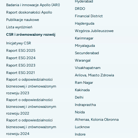
Hyderabad
Badania i innowacje Apollo (ARI)
Kolonoskopia
DRDO
Najlepszy szpital w DRDO, Hajdarabad
Raport doskonałości Apollo
Financial District
Polipektomia
Publikacje naukowe
Hajderguda
Najlepszy szpital przy GS Road w Guwahati
Lista wyróżnień
Głęboka stymulacja mózgu
Wzgórza Jubileuszowe
CSR i zrównoważony rozwój
Najlepszy szpital w Hajdarabadzie
Karimnagar
Dializa otrzewnowa
Inicjatywy CSR
Miryalaguda
Najlepszy szpital w Vijay Nagar, Indore
Raport ESG 2025
Secunderabad
Biopsja nerki
Raport ESG 2024
Warangal
Najlepszy szpital przy Suryaraopeta Main Road, Kakinada
Raport ESG 2023
Paratyroidektomia
Visakhapatnam
Raport ESG 2021
Najlepszy szpital przy Canal Circular Road w Kalkucie
Arilova, Miasto Zdrowia
Raport o odpowiedzialności
Chirurgia cytoredukcyjna
Ram Nagar
Najlepszy szpital w dzielnicy biznesowej Belapur, Navi Mumbai
biznesowej i zrównoważonym
Kakinada
Ceramiczna całkowita wymiana stawu kolanowego
rozwoju 2023
Delhi
Najlepszy szpital w Panchavati, Nashik
Raport o odpowiedzialności
ERCP
Indraprastha
biznesowej i zrównoważonym
Najlepszy szpital w Secunderabad, Hajdarabad
Noida
rozwoju 2022
Athenaa, Kolonia Obronna
Raport o odpowiedzialności
Najlepszy szpital w Seshadripuram, Bangalore
biznesowej i zrównoważonym
Lucknow
rozwoju 2024
Indore
Najlepszy szpital przy Waltair Main Road, Visakhapatnam