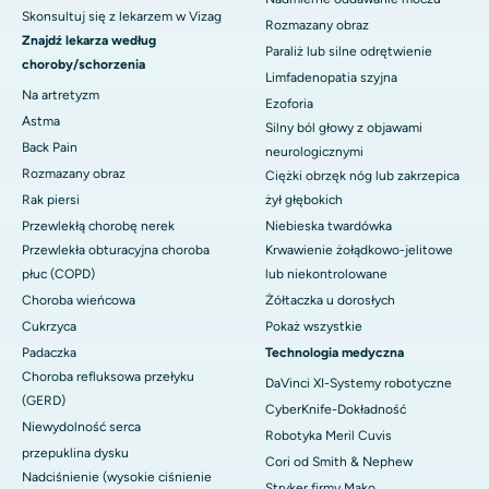
Skonsultuj się z lekarzem w Vizag
Rozmazany obraz
Znajdź lekarza według
Paraliż lub silne odrętwienie
choroby/schorzenia
Limfadenopatia szyjna
Na artretyzm
Ezoforia
Astma
Silny ból głowy z objawami
Back Pain
neurologicznymi
Rozmazany obraz
Ciężki obrzęk nóg lub zakrzepica
Rak piersi
żył głębokich
Przewlekłą chorobę nerek
Niebieska twardówka
Przewlekła obturacyjna choroba
Krwawienie żołądkowo-jelitowe
płuc (COPD)
lub niekontrolowane
Choroba wieńcowa
Żółtaczka u dorosłych
Cukrzyca
Pokaż wszystkie
Padaczka
Technologia medyczna
Choroba refluksowa przełyku
DaVinci XI-Systemy robotyczne
(GERD)
CyberKnife-Dokładność
Niewydolność serca
Robotyka Meril Cuvis
przepuklina dysku
Cori od Smith & Nephew
Nadciśnienie (wysokie ciśnienie
Stryker firmy Mako