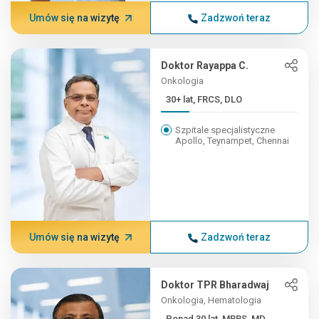
Umów się na wizytę
Zadzwoń teraz
Doktor Rayappa C.
Onkologia
30+ lat, FRCS, DLO
Szpitale specjalistyczne
Apollo, Teynampet, Chennai
Umów się na wizytę
Zadzwoń teraz
Doktor TPR Bharadwaj
Onkologia, Hematologia
Ponad 30 lat, MBBS, MD