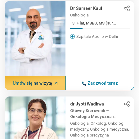
Dr Sameer Kaul
Onkologia
31+ lat, MBBS, MS (sur...
Szpitale Apollo w Delhi
Umów się na wizytę
Zadzwoń teraz
dr Jyoti Wadhwa
Główny Kierownik –
Onkologia Medyczna i
Precyzyjna
Onkologia, Onkolog, Onkolog
medyczny, Onkologia medyczna,
Onkologia precyzyjna