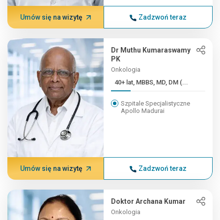
Umów się na wizytę
Zadzwoń teraz
Dr Muthu Kumaraswamy
PK
Onkologia
40+ lat, MBBS, MD, DM (...
Szpitale Specjalistyczne
Apollo Madurai
Umów się na wizytę
Zadzwoń teraz
Doktor Archana Kumar
Onkologia