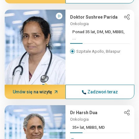
Doktor Sushree Parida
Onkologia
Ponad 35 lat, DM, MD, MBBS,
...
Szpitale Apollo, Bilaspur
Umów się na wizytę
Zadzwoń teraz
Dr Harsh Dua
Onkologia
35+ lat, MBBS, MD