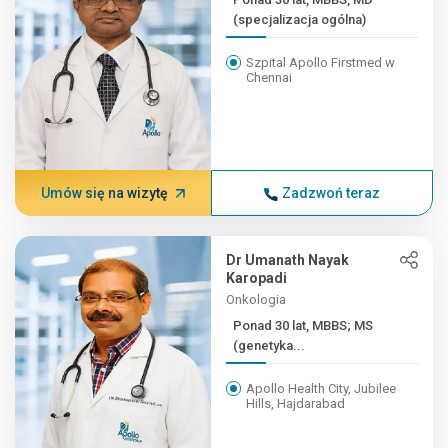
(specjalizacja ogólna)
Szpital Apollo Firstmed w
Chennai
Umów się na wizytę
Zadzwoń teraz
Dr Umanath Nayak
Karopadi
Onkologia
Ponad 30 lat, MBBS; MS
(genetyka...
Apollo Health City, Jubilee
Hills, Hajdarabad