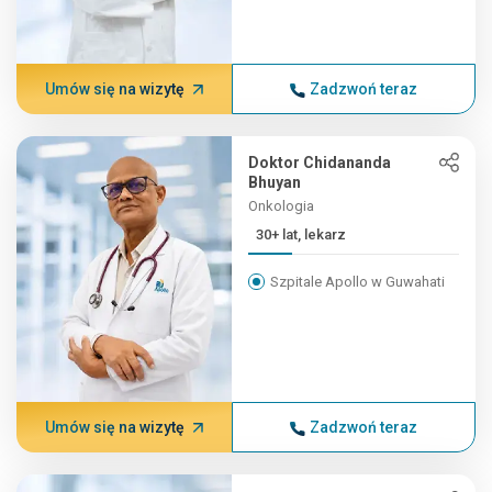
Umów się na wizytę
Zadzwoń teraz
Doktor Chidananda
Bhuyan
Onkologia
30+ lat, lekarz
Szpitale Apollo w Guwahati
Umów się na wizytę
Zadzwoń teraz