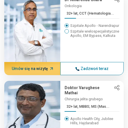
Onkologia
32+ lat, CCT (Hematologia...
Szpitale Apollo - Narendrapur
Szpitale wielospecjalistyczne
Apollo, EM Bypass, Kalkuta
Umów się na wizytę
Zadzwoń teraz
Doktor Varughese
Mathai
Chirurgia jelita grubego
32+ lat, MBBS; MS (Mas...
Apollo Health City, Jubilee
Hills, Hajdarabad