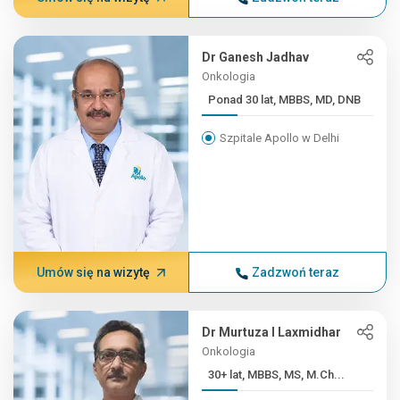
Dr Ganesh Jadhav
Onkologia
Ponad 30 lat, MBBS, MD, DNB
Szpitale Apollo w Delhi
Umów się na wizytę
Zadzwoń teraz
Dr Murtuza I Laxmidhar
Onkologia
30+ lat, MBBS, MS, M.Ch...