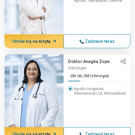
Apollo, Teynampet, Chennai
Umów się na wizytę
Zadzwoń teraz
Doktor Anagha Zope
Onkologia
28+ lat, SM (chirurgia)
Apollo Hospitals
International Ltd, Ahmedabad
Umów się na wizytę
Zadzwoń teraz