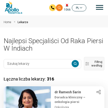
głó
PL
1066
Przejdź do głównej zawartości
Home
Lekarze
Najlepsi Specjaliści Od Raka Piersi
W Indiach
Filtruj
według
Łączna liczba lekarzy:
316
dr Ramesh Sarin
Doradca kliniczny –
onkologia piersi
Onkologia