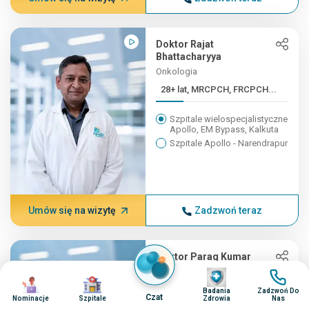
Doktor Rajat
Bhattacharyya
Onkologia
28+ lat, MRCPCH, FRCPCH...
Szpitale wielospecjalistyczne
Apollo, EM Bypass, Kalkuta
Szpitale Apollo - Narendrapur
Umów się na wizytę
Zadzwoń teraz
Doktor Parag Kumar
Onkologia
Obraz
Obraz
Obraz
Obraz
27+ lat, MS (Gen. Surge...
Badania
Zadzwoń Do
Czat
Nominacje
Szpitale
Zdrowia
Nas