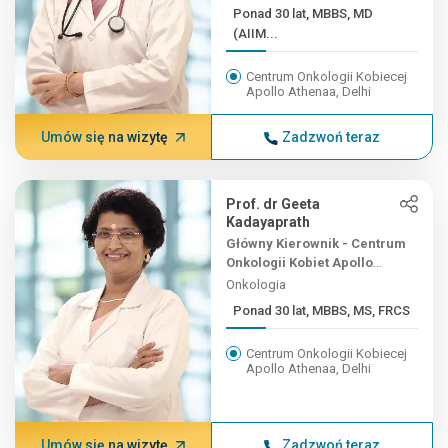
Ponad 30 lat, MBBS, MD
(AIIM...
Centrum Onkologii Kobiecej
Apollo Athenaa, Delhi
Umów się na wizytę
Zadzwoń teraz
Prof. dr Geeta
Kadayaprath
Główny Kierownik - Centrum
Onkologii Kobiet Apollo
Athenaa
Onkologia
Ponad 30 lat, MBBS, MS, FRCS
Centrum Onkologii Kobiecej
Apollo Athenaa, Delhi
Umów się na wizytę
Zadzwoń teraz