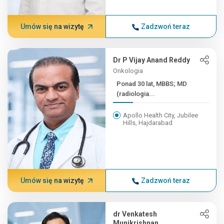
Umów się na wizytę
Zadzwoń teraz
Dr P Vijay Anand Reddy
Onkologia
Ponad 30 lat, MBBS; MD
(radiologia...
Apollo Health City, Jubilee
Hills, Hajdarabad
Umów się na wizytę
Zadzwoń teraz
dr Venkatesh
Munikrishnan