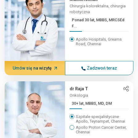
Chirurgia kolorektalna, chirurgia
robotyczna
Ponad 30 lat, MBBS, MRCSEd
F...
Apollo Hospitals, Greams
Road, Chennai
Umów się na wizytę
Zadzwoń teraz
dr Raja T
Onkologia
30+ lat, MBBS, MD, DM
Szpitale specjalistyczne
Apollo, Teynampet, Chennai
Apollo Proton Cancer Center,
Chennai