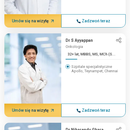
Umów się na wizytę
Zadzwoń teraz
Dr S Ayyappan
Onkologia
32+ lat, MBBS, MS, MCh (S...
Szpitale specjalistyczne
Apollo, Teynampet, Chennai
Umów się na wizytę
Zadzwoń teraz
Dr Niharendu Ghara