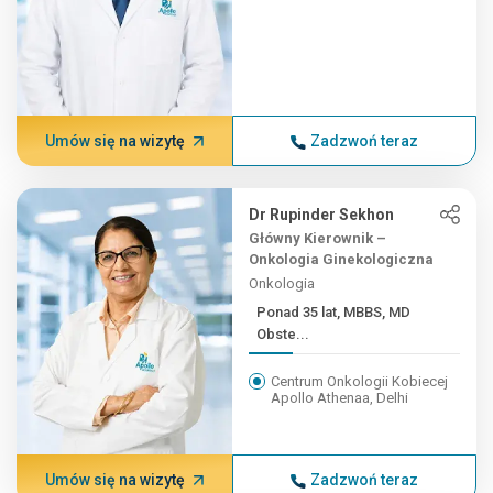
Umów się na wizytę
Zadzwoń teraz
Dr Rupinder Sekhon
Główny Kierownik –
Onkologia Ginekologiczna
Onkologia
Ponad 35 lat, MBBS, MD
Obste...
Centrum Onkologii Kobiecej
Apollo Athenaa, Delhi
Umów się na wizytę
Zadzwoń teraz