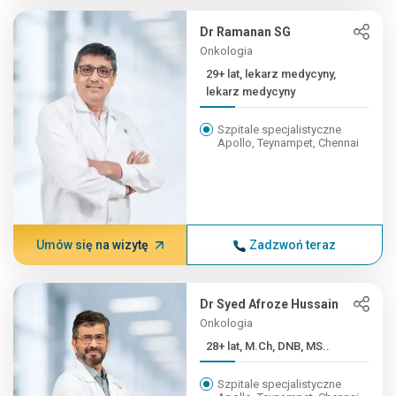
Dr Ramanan SG
Onkologia
29+ lat, lekarz medycyny,
lekarz medycyny
Szpitale specjalistyczne
Apollo, Teynampet, Chennai
Umów się na wizytę
Zadzwoń teraz
Dr Syed Afroze Hussain
Onkologia
28+ lat, M.Ch, DNB, MS..
Szpitale specjalistyczne