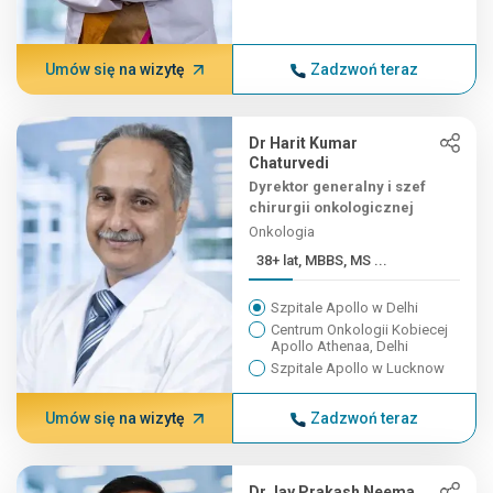
Umów się na wizytę
Zadzwoń teraz
Dr Harit Kumar
Chaturvedi
Dyrektor generalny i szef
chirurgii onkologicznej
Onkologia
38+ lat, MBBS, MS ...
Szpitale Apollo w Delhi
Centrum Onkologii Kobiecej
Apollo Athenaa, Delhi
Szpitale Apollo w Lucknow
Umów się na wizytę
Zadzwoń teraz
Dr Jay Prakash Neema