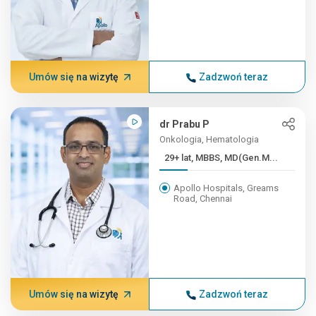
Umów się na wizytę
Zadzwoń teraz
dr Prabu P
Onkologia, Hematologia
29+ lat, MBBS, MD(Gen.M...
Apollo Hospitals, Greams
Road, Chennai
Umów się na wizytę
Zadzwoń teraz