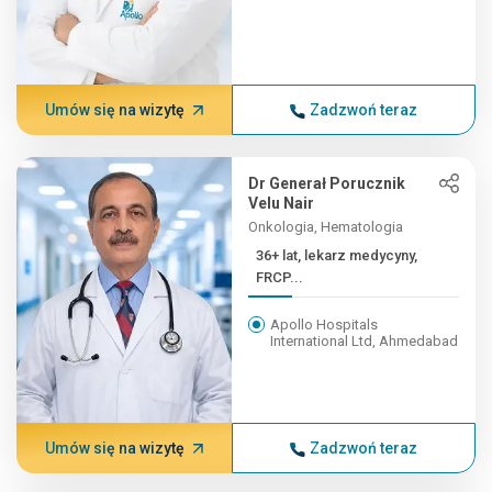
Umów się na wizytę
Zadzwoń teraz
Dr Generał Porucznik
Velu Nair
Onkologia, Hematologia
36+ lat, lekarz medycyny,
FRCP...
Apollo Hospitals
International Ltd, Ahmedabad
Umów się na wizytę
Zadzwoń teraz