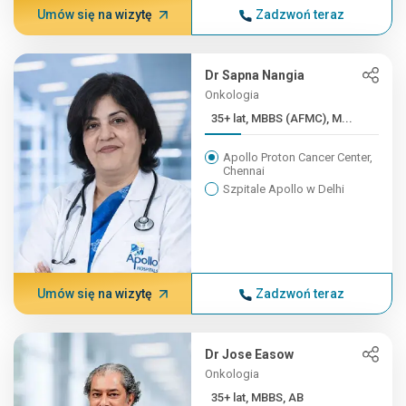
Umów się na wizytę
Zadzwoń teraz
Dr Sapna Nangia
Onkologia
35+ lat, MBBS (AFMC), M...
Apollo Proton Cancer Center,
Chennai
Szpitale Apollo w Delhi
Umów się na wizytę
Zadzwoń teraz
Dr Jose Easow
Onkologia
35+ lat, MBBS, AB