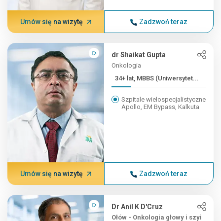
Umów się na wizytę
Zadzwoń teraz
dr Shaikat Gupta
Onkologia
34+ lat, MBBS (Uniwersytet...
Szpitale wielospecjalistyczne
Apollo, EM Bypass, Kalkuta
Umów się na wizytę
Zadzwoń teraz
Dr Anil K D'Cruz
Ołów - Onkologia głowy i szyi