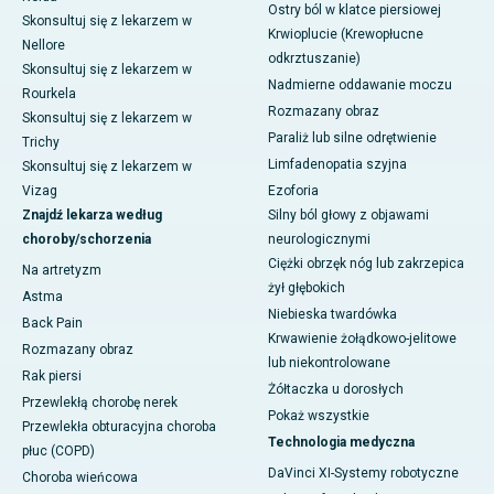
Ostry ból w klatce piersiowej
Skonsultuj się z lekarzem w
Krwioplucie (Krewopłucne
Nellore
odkrztuszanie)
Skonsultuj się z lekarzem w
Nadmierne oddawanie moczu
Rourkela
Rozmazany obraz
Skonsultuj się z lekarzem w
Paraliż lub silne odrętwienie
Trichy
Limfadenopatia szyjna
Skonsultuj się z lekarzem w
Vizag
Ezoforia
Znajdź lekarza według
Silny ból głowy z objawami
choroby/schorzenia
neurologicznymi
Ciężki obrzęk nóg lub zakrzepica
Na artretyzm
żył głębokich
Astma
Niebieska twardówka
Back Pain
Krwawienie żołądkowo-jelitowe
Rozmazany obraz
lub niekontrolowane
Rak piersi
Żółtaczka u dorosłych
Przewlekłą chorobę nerek
Pokaż wszystkie
Przewlekła obturacyjna choroba
Technologia medyczna
płuc (COPD)
DaVinci XI-Systemy robotyczne
Choroba wieńcowa