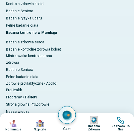
Kontrola zdrowia kobiet
Badanie Seniora
Badanie ryzyka udaru
Pełne badanie ciała
Badania kontrolne w Mumbaju
Badanie zdrowia serca
Badanie kontrolne zdrowia kobiet
Mistrzowska kontrola stanu
zdrowia
Badanie Seniora
Pełne badanie ciała
Zdrowie profilaktyczne - Apollo
ProHealth
Programy / Pakiety
Strona główna ProZdrowie
Nasza wiedza
Obraz
Obraz
Twoje doświadczenie
Obraz
Obraz
Pogotowie ratunkowe
Badania
Zadzwoń Do
Czat
Nominacje
Szpitale
Zdrowia
Nas