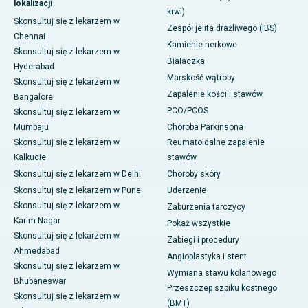
lokalizacji
krwi)
Skonsultuj się z lekarzem w
Zespół jelita drażliwego (IBS)
Chennai
Kamienie nerkowe
Skonsultuj się z lekarzem w
Białaczka
Hyderabad
Marskość wątroby
Skonsultuj się z lekarzem w
Zapalenie kości i stawów
Bangalore
PCO/PCOS
Skonsultuj się z lekarzem w
Mumbaju
Choroba Parkinsona
Skonsultuj się z lekarzem w
Reumatoidalne zapalenie
Kalkucie
stawów
Skonsultuj się z lekarzem w Delhi
Choroby skóry
Skonsultuj się z lekarzem w Pune
Uderzenie
Skonsultuj się z lekarzem w
Zaburzenia tarczycy
Karim Nagar
Pokaż wszystkie
Skonsultuj się z lekarzem w
Zabiegi i procedury
Ahmedabad
Angioplastyka i stent
Skonsultuj się z lekarzem w
Wymiana stawu kolanowego
Bhubaneswar
Przeszczep szpiku kostnego
Skonsultuj się z lekarzem w
(BMT)