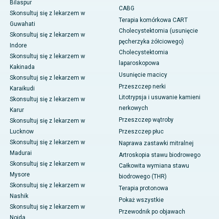
Bilaspur
CABG
Skonsultuj się z lekarzem w
Terapia komórkowa CART
Guwahati
Cholecystektomia (usunięcie
Skonsultuj się z lekarzem w
pęcherzyka żółciowego)
Indore
Cholecystektomia
Skonsultuj się z lekarzem w
laparoskopowa
Kakinada
Usunięcie macicy
Skonsultuj się z lekarzem w
Przeszczep nerki
Karaikudi
Litotrypsja i usuwanie kamieni
Skonsultuj się z lekarzem w
nerkowych
Karur
Przeszczep wątroby
Skonsultuj się z lekarzem w
Lucknow
Przeszczep płuc
Skonsultuj się z lekarzem w
Naprawa zastawki mitralnej
Madurai
Artroskopia stawu biodrowego
Skonsultuj się z lekarzem w
Całkowita wymiana stawu
Mysore
biodrowego (THR)
Skonsultuj się z lekarzem w
Terapia protonowa
Nashik
Pokaż wszystkie
Skonsultuj się z lekarzem w
Przewodnik po objawach
Noida