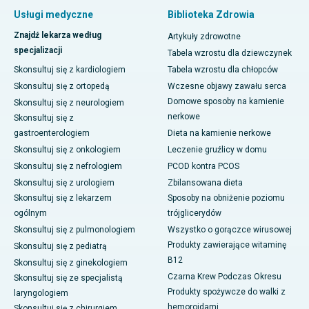
Usługi medyczne
Biblioteka Zdrowia
Znajdź lekarza według
Artykuły zdrowotne
specjalizacji
Tabela wzrostu dla dziewczynek
Skonsultuj się z kardiologiem
Tabela wzrostu dla chłopców
Skonsultuj się z ortopedą
Wczesne objawy zawału serca
Domowe sposoby na kamienie
Skonsultuj się z neurologiem
nerkowe
Skonsultuj się z
gastroenterologiem
Dieta na kamienie nerkowe
Skonsultuj się z onkologiem
Leczenie gruźlicy w domu
Skonsultuj się z nefrologiem
PCOD kontra PCOS
Skonsultuj się z urologiem
Zbilansowana dieta
Skonsultuj się z lekarzem
Sposoby na obniżenie poziomu
ogólnym
trójglicerydów
Skonsultuj się z pulmonologiem
Wszystko o gorączce wirusowej
Produkty zawierające witaminę
Skonsultuj się z pediatrą
B12
Skonsultuj się z ginekologiem
Czarna Krew Podczas Okresu
Skonsultuj się ze specjalistą
Produkty spożywcze do walki z
laryngologiem
hemoroidami
Skonsultuj się z chirurgiem