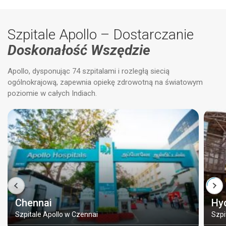
Szpitale Apollo – Dostarczanie
Doskonałość Wszędzie
Apollo, dysponując 74 szpitalami i rozległą siecią
ogólnokrajową, zapewnia opiekę zdrowotną na światowym
poziomie w całych Indiach.
Chennai
Hy
Szpitale Apollo w Czennai
Szpi