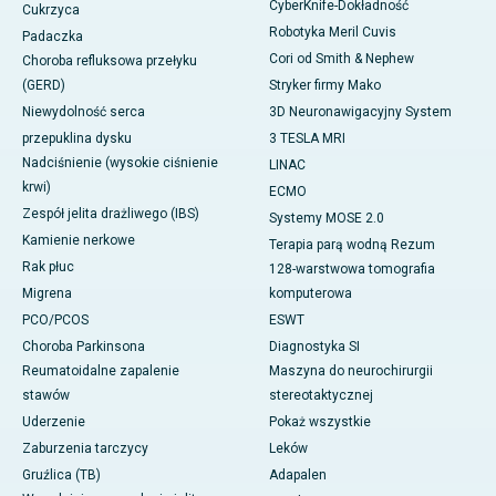
CyberKnife-Dokładność
Cukrzyca
Robotyka Meril Cuvis
Padaczka
Cori od Smith & Nephew
Choroba refluksowa przełyku
(GERD)
Stryker firmy Mako
Niewydolność serca
3D Neuronawigacyjny System
przepuklina dysku
3 TESLA MRI
Nadciśnienie (wysokie ciśnienie
LINAC
krwi)
ECMO
Zespół jelita drażliwego (IBS)
Systemy MOSE 2.0
Kamienie nerkowe
Terapia parą wodną Rezum
Rak płuc
128-warstwowa tomografia
Migrena
komputerowa
PCO/PCOS
ESWT
Choroba Parkinsona
Diagnostyka SI
Reumatoidalne zapalenie
Maszyna do neurochirurgii
stawów
stereotaktycznej
Uderzenie
Pokaż wszystkie
Zaburzenia tarczycy
Leków
Gruźlica (TB)
Adapalen