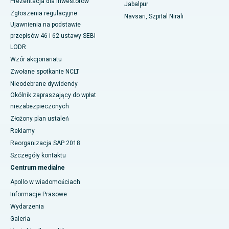
Prezentacja dla inwestorów
Jabalpur
Zgłoszenia regulacyjne
Navsari, Szpital Nirali
Ujawnienia na podstawie
przepisów 46 i 62 ustawy SEBI
LODR
Wzór akcjonariatu
Zwołane spotkanie NCLT
Nieodebrane dywidendy
Okólnik zapraszający do wpłat
niezabezpieczonych
Złożony plan ustaleń
Reklamy
Reorganizacja SAP 2018
Szczegóły kontaktu
Centrum medialne
Apollo w wiadomościach
Informacje Prasowe
Wydarzenia
Galeria