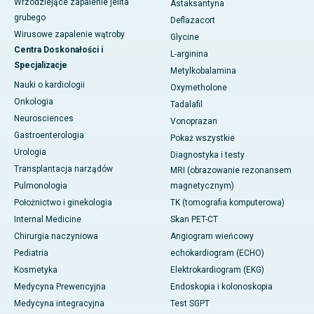
Wrzodziejące zapalenie jelita
Astaksantyna
grubego
Deflazacort
Wirusowe zapalenie wątroby
Glycine
Centra Doskonałości i
L-arginina
Specjalizacje
Metylkobalamina
Nauki o kardiologii
Oxymetholone
Onkologia
Tadalafil
Neurosciences
Vonoprazan
Gastroenterologia
Pokaż wszystkie
Urologia
Diagnostyka i testy
Transplantacja narządów
MRI (obrazowanie rezonansem
Pulmonologia
magnetycznym)
Położnictwo i ginekologia
TK (tomografia komputerowa)
Internal Medicine
Skan PET-CT
Chirurgia naczyniowa
Angiogram wieńcowy
Pediatria
echokardiogram (ECHO)
Kosmetyka
Elektrokardiogram (EKG)
Medycyna Prewencyjna
Endoskopia i kolonoskopia
Medycyna integracyjna
Test SGPT