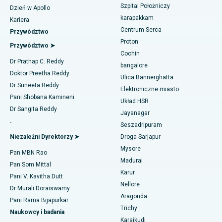
Angiogram wieńcowy
Szpital Położniczy
Dzień w Apollo
Najlepszy szpital na Kovai Road, Karur
karapakkam
Znajdź urologa
Kariera
Wymiana przezcewnikowej zastawki aortalnej
Centrum Serca
Przywództwo
Najlepszy szpital w Karapakkam, Chennai
Proton
Naprawa zastawki MitraClip
Przywództwo ➤
Najlepszy szpital w Arilova, Vizag
Cochin
Znajdź diabetologa
Dr Prathap C. Reddy
Minimalnie inwazyjna kardiochirurgia
bangalore
Najlepszy szpital przy Kanpur Road w Lucknow
Doktor Preetha Reddy
Ulica Bannerghatta
Ablacja cewnika
Dr Suneeta Reddy
Elektroniczne miasto
Najlepszy szpital w sektorze 26, Noida
Znajdź ginekologa
Pani Shobana Kamineni
Układ HSR
Operacja rekonstrukcji ACL
Dr Sangita Reddy
Najlepszy szpital w Gandhinagarze, Ahmedabad
Jayanagar
.
Odwrócenie ramienia
Seszadripuram
Znajdź lekarza ogólnego
Najlepszy szpital w Aragondzie, Andhra Pradesh
Niezależni Dyrektorzy ➤
Droga Sarjapur
Ablacja endometrium
Mysore
Najlepszy szpital przy Bannerghatta Road w Bangalore
Pan MBN Rao
Madurai
Embolizacja tętnicy macicznej
Pan Som Mittal
Znajdź psychologa
Najlepszy szpital w oddziale 15 w Bhubaneswar
Karur
Pani V. Kavitha Dutt
Cystektomia jajnika
Nellore
Dr Murali Doraiswamy
Najlepszy szpital przy Seepat Road w Bilaspur
Aragonda
Pani Rama Bijapurkar
Operacja raka piersi
Znajdź chirurga ogólnego
Trichy
Najlepszy szpital w Ellisbridge, Ahmedabad
Naukowcy i badania
Karaikudi
Brachyterapia