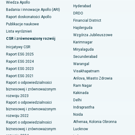
Wiedza Apollo
Najlepszy szpital w Nowym Delhi
Hyderabad
Badania i innowacje Apollo (ARI)
Kolonoskopia
DRDO
Raport doskonałości Apollo
Najlepszy szpital w DRDO, Hajdarabad
Financial District
Polipektomia
Publikacje naukowe
Hajderguda
Najlepszy szpital przy GS Road w Guwahati
Lista wyróżnień
Wzgórza Jubileuszowe
Głęboka stymulacja mózgu
CSR i zrównoważony rozwój
Najlepszy szpital w Hajdarabadzie
Karimnagar
Inicjatywy CSR
Dializa otrzewnowa
Miryalaguda
Najlepszy szpital w Vijay Nagar, Indore
Raport ESG 2025
Secunderabad
Biopsja nerki
Raport ESG 2024
Warangal
Najlepszy szpital przy Suryaraopeta Main Road, Kakinada
Raport ESG 2023
Visakhapatnam
Paratyroidektomia
Raport ESG 2021
Najlepszy szpital przy Canal Circular Road w Kalkucie
Arilova, Miasto Zdrowia
Raport o odpowiedzialności
Chirurgia cytoredukcyjna
Ram Nagar
biznesowej i zrównoważonym
Najlepszy szpital w dzielnicy biznesowej Belapur, Navi Mumbai
Kakinada
rozwoju 2023
Ceramiczna całkowita wymiana stawu kolanowego
Delhi
Najlepszy szpital w Panchavati, Nashik
Raport o odpowiedzialności
Indraprastha
ERCP
biznesowej i zrównoważonym
Najlepszy szpital w Secunderabad, Hajdarabad
Noida
rozwoju 2022
Athenaa, Kolonia Obronna
Raport o odpowiedzialności
Najlepszy szpital w Seshadripuram, Bangalore
biznesowej i zrównoważonym
Lucknow