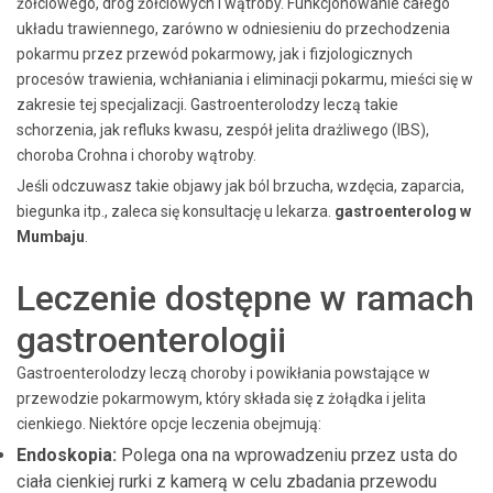
żółciowego, dróg żółciowych i wątroby. Funkcjonowanie całego
układu trawiennego, zarówno w odniesieniu do przechodzenia
pokarmu przez przewód pokarmowy, jak i fizjologicznych
procesów trawienia, wchłaniania i eliminacji pokarmu, mieści się w
zakresie tej specjalizacji. Gastroenterolodzy leczą takie
schorzenia, jak refluks kwasu, zespół jelita drażliwego (IBS),
choroba Crohna i choroby wątroby.
Jeśli odczuwasz takie objawy jak ból brzucha, wzdęcia, zaparcia,
biegunka itp., zaleca się konsultację u lekarza.
gastroenterolog w
Mumbaju
.
Leczenie dostępne w ramach
gastroenterologii
Gastroenterolodzy leczą choroby i powikłania powstające w
przewodzie pokarmowym, który składa się z żołądka i jelita
cienkiego. Niektóre opcje leczenia obejmują:
Endoskopia:
Polega ona na wprowadzeniu przez usta do
ciała cienkiej rurki z kamerą w celu zbadania przewodu