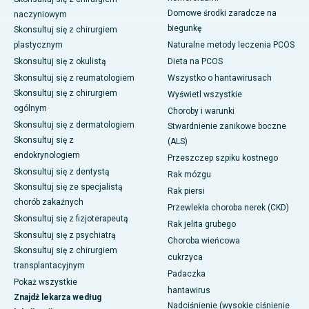
Domowe środki zaradcze na
naczyniowym
biegunkę
Skonsultuj się z chirurgiem
plastycznym
Naturalne metody leczenia PCOS
Skonsultuj się z okulistą
Dieta na PCOS
Skonsultuj się z reumatologiem
Wszystko o hantawirusach
Skonsultuj się z chirurgiem
Wyświetl wszystkie
ogólnym
Choroby i warunki
Skonsultuj się z dermatologiem
Stwardnienie zanikowe boczne
Skonsultuj się z
(ALS)
endokrynologiem
Przeszczep szpiku kostnego
Skonsultuj się z dentystą
Rak mózgu
Skonsultuj się ze specjalistą
Rak piersi
chorób zakaźnych
Przewlekła choroba nerek (CKD)
Skonsultuj się z fizjoterapeutą
Rak jelita grubego
Skonsultuj się z psychiatrą
Choroba wieńcowa
Skonsultuj się z chirurgiem
cukrzyca
transplantacyjnym
Padaczka
Pokaż wszystkie
hantawirus
Znajdź lekarza według
Nadciśnienie (wysokie ciśnienie