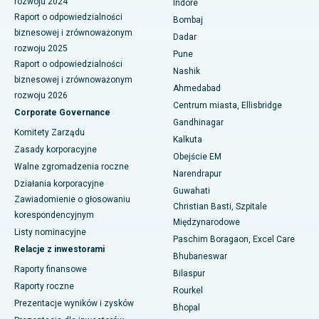
rozwoju 2024
Indore
Najlepszy szpital przy Waltair Main Road, Visakhapatnam
Raport o odpowiedzialności
Bombaj
biznesowej i zrównoważonym
Najlepszy szpital na Subhash Nagar Road, Karimnagar
Dadar
rozwoju 2025
Pune
Najlepszy szpital w Managari, Karaikudi
Raport o odpowiedzialności
Nashik
biznesowej i zrównoważonym
Ahmedabad
Najlepszy szpital w Arepally, Warangal
rozwoju 2026
Centrum miasta, Ellisbridge
Corporate Governance
Najlepszy szpital w Arera Colony, Bhopal
Gandhinagar
Komitety Zarządu
Kalkuta
Najlepszy szpital w Jayanagar, Bangalore
Zasady korporacyjne
Obejście EM
Walne zgromadzenia roczne
Narendrapur
Najlepszy szpital w KK Nagar, Madurai
Działania korporacyjne
Guwahati
Zawiadomienie o głosowaniu
Najlepszy szpital w Ramji Nagar, Nellore
Christian Basti, Szpitale
korespondencyjnym
Międzynarodowe
Listy nominacyjne
Najlepszy szpital w sektorze 19, Rourkela
Paschim Boragaon, Excel Care
Relacje z inwestorami
Bhubaneswar
Najlepszy szpital w Swargate, Pune
Raporty finansowe
Bilaspur
Raporty roczne
Rourkel
Najlepszy szpital onkologiczny dla kobiet w południowym Delhi
Prezentacje wyników i zysków
Bhopal