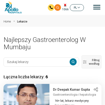
głó
PL
1066
Przejdź do głównej zawartości
Home
Lekarze
Najlepszy Gastroenterolog W
Mumbaju
Filtruj
według
Łączna liczba lekarzy:
6
Dr Deepak Kumar Gupta
Gastroenterologia i hepatologia
16+ lat, lekarz medycyny