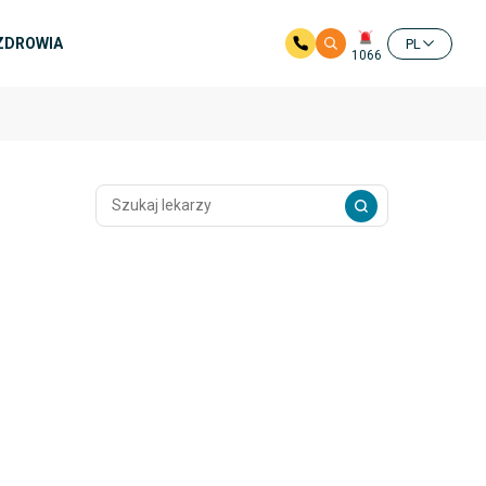
 ZDROWIA
PL
1066