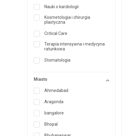
Nauki o kardiologii
Kosmetologia i chirurgia
plastyczna
Critical Care
Terapia intensywna i medycyna
ratunkowa
Stomatologia
Dermatologia
Miasto
Dietetyk i żywienie
Ahmedabad
Medycyna ratunkowa
Aragonda
Endokrynologia i opieka nad
cukrzycą
bangalore
ENT
Bhopal
Specjalista medycyny rodzinnej
Bhubaneswar