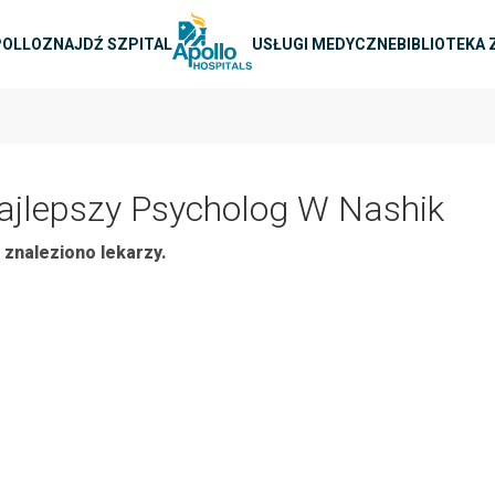
na nawigacja
POLLO
ZNAJDŹ SZPITAL
USŁUGI MEDYCZNE
BIBLIOTEKA
ajlepszy Psycholog W Nashik
 znaleziono lekarzy.