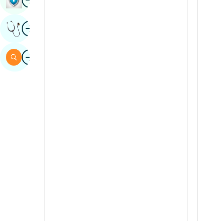
sindhi
Obraz
Uzyskaj Opinię Eksperta
hiszpański
suahili
Obraz
Szukaj
Tamil
telugu
tulu
urdu