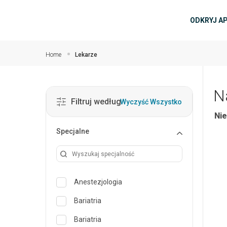
Przejdź do głównej zawartości
głów
ODKRYJ A
Home
Lekarze
N
Filtruj według
Wyczyść Wszystko
Nie
Specjalne
Anestezjologia
Bariatria
Bariatria