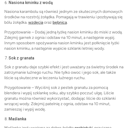
Nasiona kminku z wodą
Nasiona karambolu są również jednym ze skutecznych domowych
środków na rozstrój żołądka. Pomagają w trawieniu i pozbywają się
bólu żołądka.
wzdęcia
oraz
bębnica
.
Przygotowanie – Dodaj jedną łyżkę nasion kminku do miski z wodą.
Zdejmij garnek z ognia i odstaw na 10 minut, a następnie wypij.
Innym sposobem spożywania nasion kminku jest połknięcie łyżki
nasion kminku, a następnie wypicie szklanki letniej wody.
Sok z granata
Sok z granatu daje szybki efekt i jest uważany za świetny środek na
zatrzymanie luźnego ruchu. Nie tylko owoc i jego sok, ale także
liście są skuteczne w leczeniu luźnego ruchu.
Przygotowanie – Wyciśnij sok z pestek granatu za pomocą
blendera i wypij szklankę soku, aby szybko poczuć ulgę. Liście
granatu można również wykorzystać, dodając liście do szklanki
wrzącej wody. Zdejmij patelnię z ognia, odstaw na 10 minut,
zamieszaj i wypij wodę.
Maślanka
Maślanka jest uważana za dobre źródło
probiotyki
, przyjazna