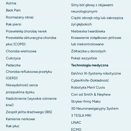
Astma
Silny ból głowy z objawami
Back Pain
neurologicznymi
Rozmazany obraz
Ciężki obrzęk nóg lub zakrzepica
Rak piersi
żył głębokich
Przewlekłą chorobę nerek
Niebieska twardówka
Przewlekła obturacyjna choroba
Krwawienie żołądkowo-jelitowe
płuc (COPD)
lub niekontrolowane
Choroba wieńcowa
Żółtaczka u dorosłych
Cukrzyca
Pokaż wszystkie
Padaczka
Technologia medyczna
Choroba refluksowa przełyku
DaVinci XI-Systemy robotyczne
(GERD)
CyberKnife-Dokładność
Niewydolność serca
Robotyka Meril Cuvis
przepuklina dysku
Cori od Smith & Nephew
Nadciśnienie (wysokie ciśnienie
Stryker firmy Mako
krwi)
3D Neuronawigacyjny System
Zespół jelita drażliwego (IBS)
3 TESLA MRI
Kamienie nerkowe
LINAC
Rak płuc
ECMO