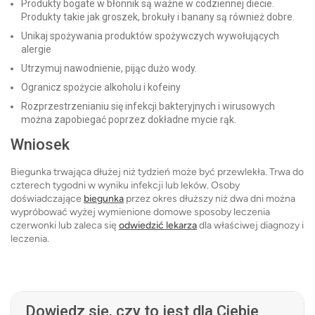
Produkty bogate w błonnik są ważne w codziennej diecie.
Produkty takie jak groszek, brokuły i banany są również dobre.
Unikaj spożywania produktów spożywczych wywołujących
alergie
Utrzymuj nawodnienie, pijąc dużo wody.
Ogranicz spożycie alkoholu i kofeiny
Rozprzestrzenianiu się infekcji bakteryjnych i wirusowych
można zapobiegać poprzez dokładne mycie rąk.
Wniosek
Biegunka trwająca dłużej niż tydzień może być przewlekła. Trwa do
czterech tygodni w wyniku infekcji lub leków. Osoby
doświadczające
biegunka
przez okres dłuższy niż dwa dni można
wypróbować wyżej wymienione domowe sposoby leczenia
czerwonki lub zaleca się
odwiedzić lekarza
dla właściwej diagnozy i
leczenia.
Dowiedz się, czy to jest dla Ciebie