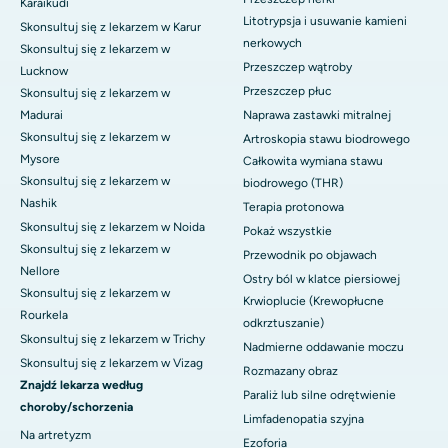
Karaikudi
Litotrypsja i usuwanie kamieni
Skonsultuj się z lekarzem w Karur
nerkowych
Skonsultuj się z lekarzem w
Przeszczep wątroby
Lucknow
Przeszczep płuc
Skonsultuj się z lekarzem w
Madurai
Naprawa zastawki mitralnej
Skonsultuj się z lekarzem w
Artroskopia stawu biodrowego
Mysore
Całkowita wymiana stawu
Skonsultuj się z lekarzem w
biodrowego (THR)
Nashik
Terapia protonowa
Skonsultuj się z lekarzem w Noida
Pokaż wszystkie
Skonsultuj się z lekarzem w
Przewodnik po objawach
Nellore
Ostry ból w klatce piersiowej
Skonsultuj się z lekarzem w
Krwioplucie (Krewopłucne
Rourkela
odkrztuszanie)
Skonsultuj się z lekarzem w Trichy
Nadmierne oddawanie moczu
Skonsultuj się z lekarzem w Vizag
Rozmazany obraz
Znajdź lekarza według
Paraliż lub silne odrętwienie
choroby/schorzenia
Limfadenopatia szyjna
Na artretyzm
Ezoforia