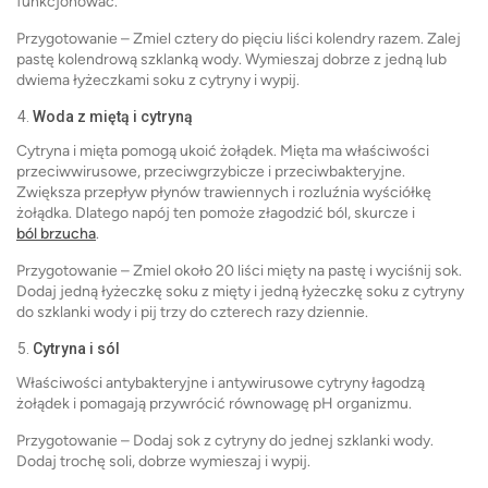
funkcjonować.
Przygotowanie – Zmiel cztery do pięciu liści kolendry razem. Zalej
pastę kolendrową szklanką wody. Wymieszaj dobrze z jedną lub
dwiema łyżeczkami soku z cytryny i wypij.
Woda z miętą i cytryną
Cytryna i mięta pomogą ukoić żołądek. Mięta ma właściwości
przeciwwirusowe, przeciwgrzybicze i przeciwbakteryjne.
Zwiększa przepływ płynów trawiennych i rozluźnia wyściółkę
żołądka. Dlatego napój ten pomoże złagodzić ból, skurcze i
ból brzucha
.
Przygotowanie – Zmiel około 20 liści mięty na pastę i wyciśnij sok.
Dodaj jedną łyżeczkę soku z mięty i jedną łyżeczkę soku z cytryny
do szklanki wody i pij trzy do czterech razy dziennie.
Cytryna i sól
Właściwości antybakteryjne i antywirusowe cytryny łagodzą
żołądek i pomagają przywrócić równowagę pH organizmu.
Przygotowanie – Dodaj sok z cytryny do jednej szklanki wody.
Dodaj trochę soli, dobrze wymieszaj i wypij.