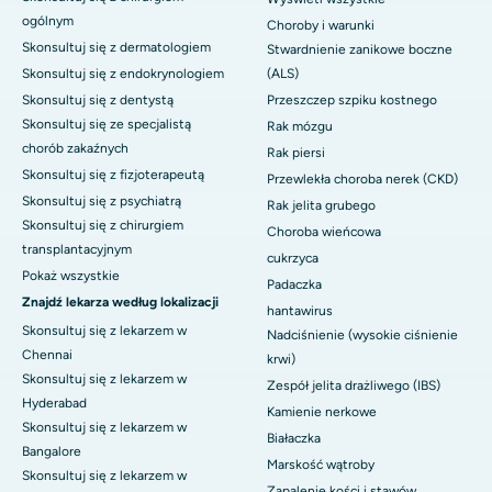
ogólnym
Choroby i warunki
Skonsultuj się z dermatologiem
Stwardnienie zanikowe boczne
Skonsultuj się z endokrynologiem
(ALS)
Skonsultuj się z dentystą
Przeszczep szpiku kostnego
Skonsultuj się ze specjalistą
Rak mózgu
chorób zakaźnych
Rak piersi
Skonsultuj się z fizjoterapeutą
Przewlekła choroba nerek (CKD)
Skonsultuj się z psychiatrą
Rak jelita grubego
Skonsultuj się z chirurgiem
Choroba wieńcowa
transplantacyjnym
cukrzyca
Pokaż wszystkie
Padaczka
Znajdź lekarza według lokalizacji
hantawirus
Skonsultuj się z lekarzem w
Nadciśnienie (wysokie ciśnienie
Chennai
krwi)
Skonsultuj się z lekarzem w
Zespół jelita drażliwego (IBS)
Hyderabad
Kamienie nerkowe
Skonsultuj się z lekarzem w
Białaczka
Bangalore
Marskość wątroby
Skonsultuj się z lekarzem w
Zapalenie kości i stawów