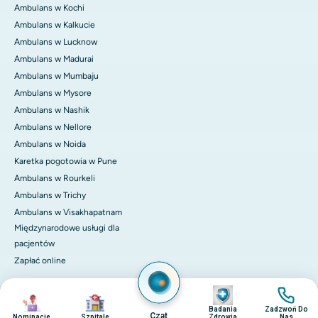
Ambulans w Kochi
Ambulans w Kalkucie
Ambulans w Lucknow
Ambulans w Madurai
Ambulans w Mumbaju
Ambulans w Mysore
Ambulans w Nashik
Ambulans w Nellore
Ambulans w Noida
Karetka pogotowia w Pune
Ambulans w Rourkeli
Ambulans w Trichy
Ambulans w Visakhapatnam
Międzynarodowe usługi dla
pacjentów
Zapłać online
Obraz
Obraz
Obraz
Obraz
© 2026 Apollo Hospitals. Wszelkie prawa zastrzeżone.
Badania
Zadzwoń Do
Polityka Prywatności
Regulamin
Czat
Nominacje
Szpitale
Zdrowia
Nas