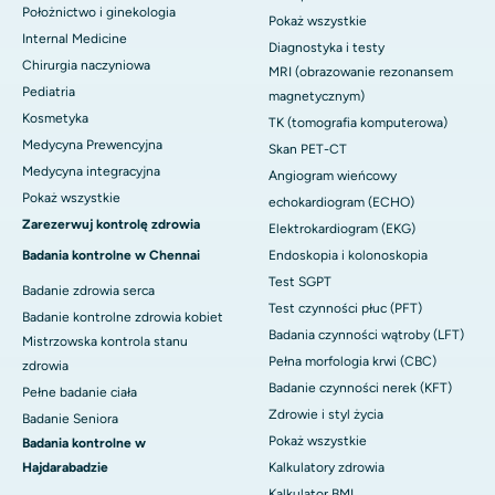
Położnictwo i ginekologia
Pokaż wszystkie
Internal Medicine
Diagnostyka i testy
Chirurgia naczyniowa
MRI (obrazowanie rezonansem
Pediatria
magnetycznym)
Kosmetyka
TK (tomografia komputerowa)
Medycyna Prewencyjna
Skan PET-CT
Medycyna integracyjna
Angiogram wieńcowy
Pokaż wszystkie
echokardiogram (ECHO)
Zarezerwuj kontrolę zdrowia
Elektrokardiogram (EKG)
Badania kontrolne w Chennai
Endoskopia i kolonoskopia
Test SGPT
Badanie zdrowia serca
Test czynności płuc (PFT)
Badanie kontrolne zdrowia kobiet
Badania czynności wątroby (LFT)
Mistrzowska kontrola stanu
Pełna morfologia krwi (CBC)
zdrowia
Badanie czynności nerek (KFT)
Pełne badanie ciała
Zdrowie i styl życia
Badanie Seniora
Pokaż wszystkie
Badania kontrolne w
Hajdarabadzie
Kalkulatory zdrowia
Kalkulator BMI