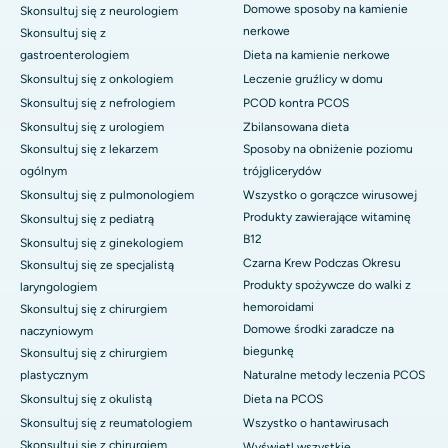
Domowe sposoby na kamienie
Skonsultuj się z neurologiem
nerkowe
Skonsultuj się z
gastroenterologiem
Dieta na kamienie nerkowe
Skonsultuj się z onkologiem
Leczenie gruźlicy w domu
Skonsultuj się z nefrologiem
PCOD kontra PCOS
Skonsultuj się z urologiem
Zbilansowana dieta
Skonsultuj się z lekarzem
Sposoby na obniżenie poziomu
ogólnym
trójglicerydów
Skonsultuj się z pulmonologiem
Wszystko o gorączce wirusowej
Produkty zawierające witaminę
Skonsultuj się z pediatrą
B12
Skonsultuj się z ginekologiem
Czarna Krew Podczas Okresu
Skonsultuj się ze specjalistą
Produkty spożywcze do walki z
laryngologiem
hemoroidami
Skonsultuj się z chirurgiem
Domowe środki zaradcze na
naczyniowym
biegunkę
Skonsultuj się z chirurgiem
plastycznym
Naturalne metody leczenia PCOS
Skonsultuj się z okulistą
Dieta na PCOS
Skonsultuj się z reumatologiem
Wszystko o hantawirusach
Skonsultuj się z chirurgiem
Wyświetl wszystkie