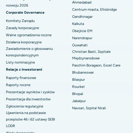
Ahmedabad
Najlepszy szpital w Arepally, Warangal
rozwoju 2026
Centrum miasta, Ellisbridge
Corporate Governance
Najlepszy szpital w Arera Colony, Bhopal
Gandhinagar
Komitety Zarządu
Kalkuta
Najlepszy szpital w Jayanagar, Bangalore
Zasady korporacyjne
Obejście EM
Walne zgromadzenia roczne
Narendrapur
Najlepszy szpital w KK Nagar, Madurai
Działania korporacyjne
Guwahati
Zawiadomienie o głosowaniu
Najlepszy szpital w Ramji Nagar, Nellore
Christian Basti, Szpitale
korespondencyjnym
Międzynarodowe
Listy nominacyjne
Najlepszy szpital w sektorze 19, Rourkela
Paschim Boragaon, Excel Care
Relacje z inwestorami
Bhubaneswar
Najlepszy szpital w Swargate, Pune
Raporty finansowe
Bilaspur
Raporty roczne
Najlepszy szpital onkologiczny dla kobiet w południowym Delhi
Rourkel
Prezentacje wyników i zysków
Bhopal
Prezentacja dla inwestorów
Jabalpur
Zgłoszenia regulacyjne
Navsari, Szpital Nirali
Ujawnienia na podstawie
przepisów 46 i 62 ustawy SEBI
LODR
Wzór akcjonariatu