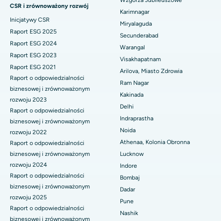
CSR i zrównoważony rozwój
Najlepszy szpital w Hajdarabadzie
Karimnagar
Dializa otrzewnowa
Inicjatywy CSR
Miryalaguda
Najlepszy szpital w Vijay Nagar, Indore
Raport ESG 2025
Secunderabad
Biopsja nerki
Raport ESG 2024
Warangal
Najlepszy szpital przy Suryaraopeta Main Road, Kakinada
Raport ESG 2023
Paratyroidektomia
Visakhapatnam
Raport ESG 2021
Najlepszy szpital przy Canal Circular Road w Kalkucie
Arilova, Miasto Zdrowia
Raport o odpowiedzialności
Chirurgia cytoredukcyjna
Ram Nagar
Najlepszy szpital w dzielnicy biznesowej Belapur, Navi Mumbai
biznesowej i zrównoważonym
Kakinada
Ceramiczna całkowita wymiana stawu kolanowego
rozwoju 2023
Delhi
Najlepszy szpital w Panchavati, Nashik
Raport o odpowiedzialności
ERCP
Indraprastha
biznesowej i zrównoważonym
Najlepszy szpital w Secunderabad, Hajdarabad
Noida
rozwoju 2022
Athenaa, Kolonia Obronna
Raport o odpowiedzialności
Najlepszy szpital w Seshadripuram, Bangalore
biznesowej i zrównoważonym
Lucknow
rozwoju 2024
Indore
Najlepszy szpital przy Waltair Main Road, Visakhapatnam
Raport o odpowiedzialności
Bombaj
biznesowej i zrównoważonym
Najlepszy szpital na Subhash Nagar Road, Karimnagar
Dadar
rozwoju 2025
Pune
Najlepszy szpital w Managari, Karaikudi
Raport o odpowiedzialności
Nashik
biznesowej i zrównoważonym