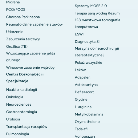
Migrena
Systemy MOSE 2.0
PCO/PCOS
Terapia parą wodną Rezum
Choroba Parkinsona
128-warstwowa tomografia
Reumatoidalne zapalenie stawów
komputerowa
Uderzenie
ESWT
Zaburzenia tarczycy
Diagnostyka SI
Gruźlica (TB)
Maszyna do neurochirurgii
Wrzodziejące zapalenie jelita
stereotaktycznej
grubego
Pokaż wszystkie
Wirusowe zapalenie wątroby
Leków
Centra Doskonałości i
Adapalen
Specjalizacje
Astaksantyna
Nauki o kardiologii
Deflazacort
Onkologia
Glycine
Neurosciences
L-arginina
Gastroenterologia
Metylkobalamina
Urologia
Oxymetholone
Transplantacja narządów
Tadalafil
Pulmonologia
Vonoprazan