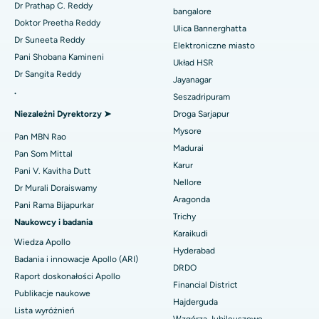
Minimalnie inwazyjna kardiochirurgia
Dr Prathap C. Reddy
bangalore
Najlepszy szpital przy Kanpur Road w Lucknow
Doktor Preetha Reddy
Ulica Bannerghatta
Ablacja cewnika
Dr Suneeta Reddy
Elektroniczne miasto
Najlepszy szpital w sektorze 26, Noida
Znajdź ginekologa
Pani Shobana Kamineni
Operacja rekonstrukcji ACL
Układ HSR
Dr Sangita Reddy
Najlepszy szpital w Gandhinagarze, Ahmedabad
Jayanagar
Odwrócenie ramienia
.
Seszadripuram
Znajdź lekarza ogólnego
Najlepszy szpital w Aragondzie, Andhra Pradesh
Niezależni Dyrektorzy ➤
Droga Sarjapur
Ablacja endometrium
Mysore
Najlepszy szpital przy Bannerghatta Road w Bangalore
Pan MBN Rao
Embolizacja tętnicy macicznej
Madurai
Pan Som Mittal
Znajdź psychologa
Najlepszy szpital w oddziale 15 w Bhubaneswar
Karur
Pani V. Kavitha Dutt
Cystektomia jajnika
Nellore
Dr Murali Doraiswamy
Najlepszy szpital przy Seepat Road w Bilaspur
Aragonda
Operacja raka piersi
Pani Rama Bijapurkar
Znajdź chirurga ogólnego
Trichy
Najlepszy szpital w Ellisbridge, Ahmedabad
Naukowcy i badania
Brachyterapia
Karaikudi
Wiedza Apollo
Najlepszy szpital w Nowym Delhi
Hyderabad
Badania i innowacje Apollo (ARI)
Kolonoskopia
DRDO
Najlepszy szpital w DRDO, Hajdarabad
Raport doskonałości Apollo
Financial District
Polipektomia
Publikacje naukowe
Hajderguda
Najlepszy szpital przy GS Road w Guwahati
Lista wyróżnień
Głęboka stymulacja mózgu
Wzgórza Jubileuszowe