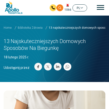
głó
PL
1066
Przejdź do głównej zawartości
Home
Biblioteka Zdrowia
13 najskuteczniejszych domowych sposobó
13 Najskuteczniejszych Domowych
Sposobów Na Biegunkę
18 lutego 2025 r.
Udostępnij przez: