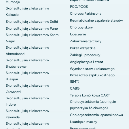
Mumbaju
PCO/PCOS
Skonsultuj się z lekarzem w
Choroba Parkinsona
Kalkucie
Reumatoidalne zapalenie stawów
Skonsultuj się z lekarzem w Delhi
Choroby skóry
Skonsultuj się z lekarzem w Pune
Uderzenie
Skonsultuj się z lekarzem w Karim
Nagar
Zaburzenia tarczycy
Skonsultuj się z lekarzem w
Pokaż wszystkie
Ahmedabad
Zabiegi i procedury
Skonsultuj się z lekarzem w
Angioplastyka i stent
Bhubaneswar
Wymiana stawu kolanowego
Skonsultuj się z lekarzem w
Przeszczep szpiku kostnego
Bilaspur
(BMT)
Skonsultuj się z lekarzem w
CABG
Guwahati
Terapia komórkowa CART
Skonsultuj się z lekarzem w
Cholecystektomia (usunięcie
Indore
pęcherzyka żółciowego)
Skonsultuj się z lekarzem w
Cholecystektomia laparoskopowa
Kakinada
Usunięcie macicy
Skonsultuj się z lekarzem w
Przeszczep nerki