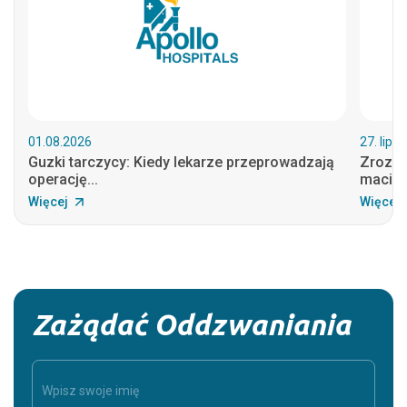
01.08.2026
27. lipi
Guzki tarczycy: Kiedy lekarze przeprowadzają
Zrozum
operację...
macicz
Więcej
Więcej
Zażądać Oddzwaniania