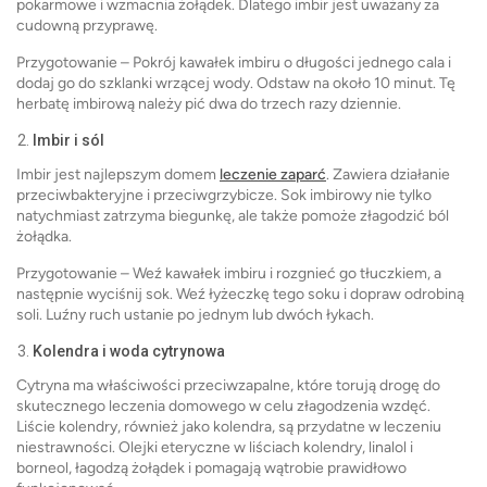
pokarmowe i wzmacnia żołądek. Dlatego imbir jest uważany za
cudowną przyprawę.
Przygotowanie – Pokrój kawałek imbiru o długości jednego cala i
dodaj go do szklanki wrzącej wody. Odstaw na około 10 minut. Tę
herbatę imbirową należy pić dwa do trzech razy dziennie.
Imbir i sól
Imbir jest najlepszym domem
leczenie zaparć
. Zawiera działanie
przeciwbakteryjne i przeciwgrzybicze. Sok imbirowy nie tylko
natychmiast zatrzyma biegunkę, ale także pomoże złagodzić ból
żołądka.
Przygotowanie – Weź kawałek imbiru i rozgnieć go tłuczkiem, a
następnie wyciśnij sok. Weź łyżeczkę tego soku i dopraw odrobiną
soli. Luźny ruch ustanie po jednym lub dwóch łykach.
Kolendra i woda cytrynowa
Cytryna ma właściwości przeciwzapalne, które torują drogę do
skutecznego leczenia domowego w celu złagodzenia wzdęć.
Liście kolendry, również jako kolendra, są przydatne w leczeniu
niestrawności. Olejki eteryczne w liściach kolendry, linalol i
borneol, łagodzą żołądek i pomagają wątrobie prawidłowo