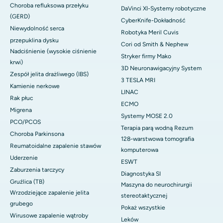
Choroba refluksowa przełyku
DaVinci XI-Systemy robotyczne
(GERD)
CyberKnife-Dokładność
Niewydolność serca
Robotyka Meril Cuvis
przepuklina dysku
Cori od Smith & Nephew
Nadciśnienie (wysokie ciśnienie
Stryker firmy Mako
krwi)
3D Neuronawigacyjny System
Zespół jelita drażliwego (IBS)
3 TESLA MRI
Kamienie nerkowe
LINAC
Rak płuc
ECMO
Migrena
Systemy MOSE 2.0
PCO/PCOS
Terapia parą wodną Rezum
Choroba Parkinsona
128-warstwowa tomografia
Reumatoidalne zapalenie stawów
komputerowa
Uderzenie
ESWT
Zaburzenia tarczycy
Diagnostyka SI
Gruźlica (TB)
Maszyna do neurochirurgii
Wrzodziejące zapalenie jelita
stereotaktycznej
grubego
Pokaż wszystkie
Wirusowe zapalenie wątroby
Leków