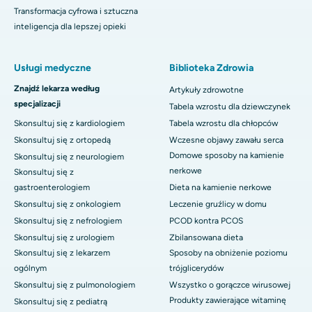
Transformacja cyfrowa i sztuczna
inteligencja dla lepszej opieki
Usługi medyczne
Biblioteka Zdrowia
Znajdź lekarza według
Artykuły zdrowotne
specjalizacji
Tabela wzrostu dla dziewczynek
Skonsultuj się z kardiologiem
Tabela wzrostu dla chłopców
Skonsultuj się z ortopedą
Wczesne objawy zawału serca
Domowe sposoby na kamienie
Skonsultuj się z neurologiem
nerkowe
Skonsultuj się z
gastroenterologiem
Dieta na kamienie nerkowe
Skonsultuj się z onkologiem
Leczenie gruźlicy w domu
Skonsultuj się z nefrologiem
PCOD kontra PCOS
Skonsultuj się z urologiem
Zbilansowana dieta
Skonsultuj się z lekarzem
Sposoby na obniżenie poziomu
ogólnym
trójglicerydów
Skonsultuj się z pulmonologiem
Wszystko o gorączce wirusowej
Produkty zawierające witaminę
Skonsultuj się z pediatrą