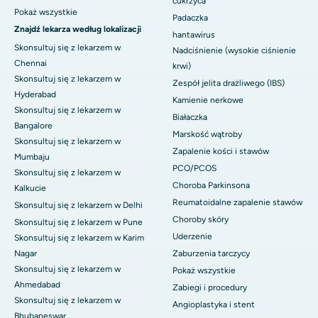
cukrzyca
Pokaż wszystkie
Padaczka
Znajdź lekarza według lokalizacji
hantawirus
Skonsultuj się z lekarzem w
Nadciśnienie (wysokie ciśnienie
Chennai
krwi)
Skonsultuj się z lekarzem w
Zespół jelita drażliwego (IBS)
Hyderabad
Kamienie nerkowe
Skonsultuj się z lekarzem w
Białaczka
Bangalore
Marskość wątroby
Skonsultuj się z lekarzem w
Zapalenie kości i stawów
Mumbaju
PCO/PCOS
Skonsultuj się z lekarzem w
Choroba Parkinsona
Kalkucie
Reumatoidalne zapalenie stawów
Skonsultuj się z lekarzem w Delhi
Choroby skóry
Skonsultuj się z lekarzem w Pune
Uderzenie
Skonsultuj się z lekarzem w Karim
Nagar
Zaburzenia tarczycy
Skonsultuj się z lekarzem w
Pokaż wszystkie
Ahmedabad
Zabiegi i procedury
Skonsultuj się z lekarzem w
Angioplastyka i stent
Bhubaneswar