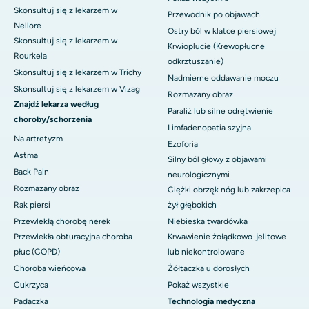
Skonsultuj się z lekarzem w
Przewodnik po objawach
Nellore
Ostry ból w klatce piersiowej
Skonsultuj się z lekarzem w
Krwioplucie (Krewopłucne
Rourkela
odkrztuszanie)
Skonsultuj się z lekarzem w Trichy
Nadmierne oddawanie moczu
Skonsultuj się z lekarzem w Vizag
Rozmazany obraz
Znajdź lekarza według
Paraliż lub silne odrętwienie
choroby/schorzenia
Limfadenopatia szyjna
Na artretyzm
Ezoforia
Astma
Silny ból głowy z objawami
Back Pain
neurologicznymi
Rozmazany obraz
Ciężki obrzęk nóg lub zakrzepica
Rak piersi
żył głębokich
Przewlekłą chorobę nerek
Niebieska twardówka
Przewlekła obturacyjna choroba
Krwawienie żołądkowo-jelitowe
płuc (COPD)
lub niekontrolowane
Choroba wieńcowa
Żółtaczka u dorosłych
Cukrzyca
Pokaż wszystkie
Padaczka
Technologia medyczna