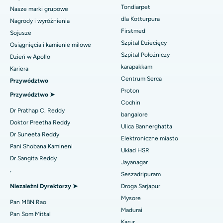
Najlepszy szpital w Jubilee Hills, Hajdarabad
Tondiarpet
Nasze marki grupowe
Korekcja nosa
dla Kotturpura
Najlepszy szpital w Tondiarpet, Chennai
Nagrody i wyróżnienia
Znajdź dermatologa
Liposukcja
Firstmed
Sojusze
Najlepszy szpital w Kotturpuram, Chennai
Szpital Dziecięcy
Osiągnięcia i kamienie milowe
Angiogram wieńcowy
Szpital Położniczy
Dzień w Apollo
Najlepszy szpital na Kovai Road, Karur
Znajdź urologa
karapakkam
Kariera
Wymiana przezcewnikowej zastawki aortalnej
Centrum Serca
Najlepszy szpital w Karapakkam, Chennai
Przywództwo
Naprawa zastawki MitraClip
Proton
Przywództwo ➤
Najlepszy szpital w Arilova, Vizag
Cochin
Znajdź diabetologa
Minimalnie inwazyjna kardiochirurgia
Dr Prathap C. Reddy
bangalore
Najlepszy szpital przy Kanpur Road w Lucknow
Doktor Preetha Reddy
Ulica Bannerghatta
Ablacja cewnika
Dr Suneeta Reddy
Elektroniczne miasto
Najlepszy szpital w sektorze 26, Noida
Znajdź ginekologa
Pani Shobana Kamineni
Operacja rekonstrukcji ACL
Układ HSR
Dr Sangita Reddy
Najlepszy szpital w Gandhinagarze, Ahmedabad
Jayanagar
Odwrócenie ramienia
.
Seszadripuram
Znajdź lekarza ogólnego
Najlepszy szpital w Aragondzie, Andhra Pradesh
Niezależni Dyrektorzy ➤
Droga Sarjapur
Ablacja endometrium
Mysore
Najlepszy szpital przy Bannerghatta Road w Bangalore
Pan MBN Rao
Embolizacja tętnicy macicznej
Madurai
Znajdź psychologa
Pan Som Mittal
Najlepszy szpital w oddziale 15 w Bhubaneswar
Karur