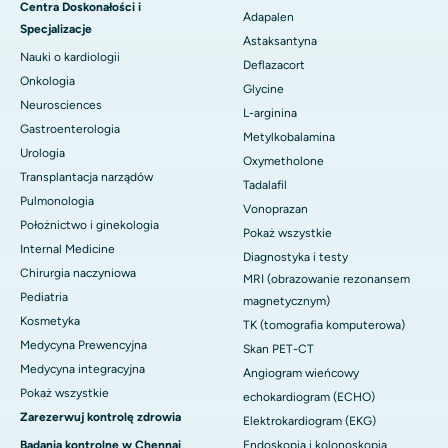
Centra Doskonałości i
Adapalen
Specjalizacje
Astaksantyna
Nauki o kardiologii
Deflazacort
Onkologia
Glycine
Neurosciences
L-arginina
Gastroenterologia
Metylkobalamina
Urologia
Oxymetholone
Transplantacja narządów
Tadalafil
Pulmonologia
Vonoprazan
Położnictwo i ginekologia
Pokaż wszystkie
Internal Medicine
Diagnostyka i testy
Chirurgia naczyniowa
MRI (obrazowanie rezonansem
Pediatria
magnetycznym)
Kosmetyka
TK (tomografia komputerowa)
Medycyna Prewencyjna
Skan PET-CT
Medycyna integracyjna
Angiogram wieńcowy
Pokaż wszystkie
echokardiogram (ECHO)
Zarezerwuj kontrolę zdrowia
Elektrokardiogram (EKG)
Badania kontrolne w Chennai
Endoskopia i kolonoskopia