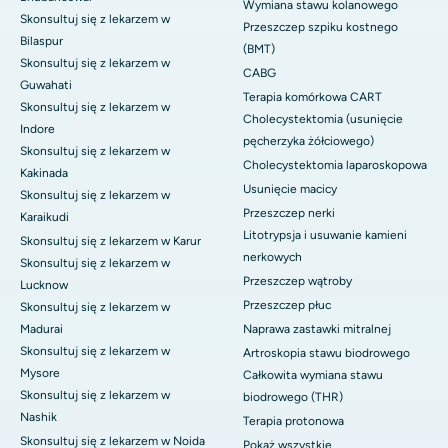
Wymiana stawu kolanowego
Skonsultuj się z lekarzem w
Przeszczep szpiku kostnego
Bilaspur
(BMT)
Skonsultuj się z lekarzem w
CABG
Guwahati
Terapia komórkowa CART
Skonsultuj się z lekarzem w
Cholecystektomia (usunięcie
Indore
pęcherzyka żółciowego)
Skonsultuj się z lekarzem w
Cholecystektomia laparoskopowa
Kakinada
Usunięcie macicy
Skonsultuj się z lekarzem w
Przeszczep nerki
Karaikudi
Litotrypsja i usuwanie kamieni
Skonsultuj się z lekarzem w Karur
nerkowych
Skonsultuj się z lekarzem w
Przeszczep wątroby
Lucknow
Przeszczep płuc
Skonsultuj się z lekarzem w
Madurai
Naprawa zastawki mitralnej
Skonsultuj się z lekarzem w
Artroskopia stawu biodrowego
Mysore
Całkowita wymiana stawu
Skonsultuj się z lekarzem w
biodrowego (THR)
Nashik
Terapia protonowa
Skonsultuj się z lekarzem w Noida
Pokaż wszystkie