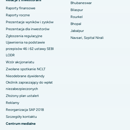
Relacje z inwestorami
Bhubaneswar
Najlepszy szpital w Swargate, Pune
Raporty finansowe
Bilaspur
Raporty roczne
Najlepszy szpital onkologiczny dla kobiet w południowym Delhi
Rourkel
Prezentacje wyników i zysków
Bhopal
Prezentacja dla inwestorów
Jabalpur
Zgłoszenia regulacyjne
Navsari, Szpital Nirali
Ujawnienia na podstawie
przepisów 46 i 62 ustawy SEBI
LODR
Wzór akcjonariatu
Zwołane spotkanie NCLT
Nieodebrane dywidendy
Okólnik zapraszający do wpłat
niezabezpieczonych
Złożony plan ustaleń
Reklamy
Reorganizacja SAP 2018
Szczegóły kontaktu
Centrum medialne