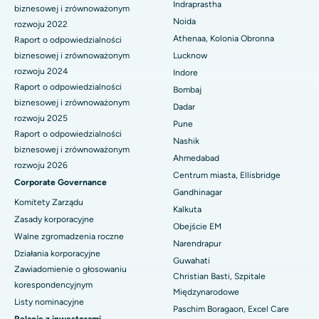
ERCP
Indraprastha
biznesowej i zrównoważonym
Najlepszy szpital w Secunderabad, Hajdarabad
Noida
rozwoju 2022
Athenaa, Kolonia Obronna
Raport o odpowiedzialności
Najlepszy szpital w Seshadripuram, Bangalore
biznesowej i zrównoważonym
Lucknow
rozwoju 2024
Indore
Najlepszy szpital przy Waltair Main Road, Visakhapatnam
Raport o odpowiedzialności
Bombaj
Najlepszy szpital na Subhash Nagar Road, Karimnagar
biznesowej i zrównoważonym
Dadar
rozwoju 2025
Pune
Najlepszy szpital w Managari, Karaikudi
Raport o odpowiedzialności
Nashik
biznesowej i zrównoważonym
Ahmedabad
Najlepszy szpital w Arepally, Warangal
rozwoju 2026
Centrum miasta, Ellisbridge
Corporate Governance
Najlepszy szpital w Arera Colony, Bhopal
Gandhinagar
Komitety Zarządu
Kalkuta
Najlepszy szpital w Jayanagar, Bangalore
Zasady korporacyjne
Obejście EM
Walne zgromadzenia roczne
Narendrapur
Najlepszy szpital w KK Nagar, Madurai
Działania korporacyjne
Guwahati
Zawiadomienie o głosowaniu
Najlepszy szpital w Ramji Nagar, Nellore
Christian Basti, Szpitale
korespondencyjnym
Międzynarodowe
Najlepszy szpital w sektorze 19, Rourkela
Listy nominacyjne
Paschim Boragaon, Excel Care