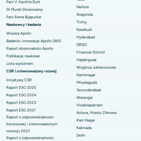
Pani V. Kavitha Dutt
Cystektomia jajnika
Nellore
Dr Murali Doraiswamy
Najlepszy szpital przy Seepat Road w Bilaspur
Aragonda
Operacja raka piersi
Pani Rama Bijapurkar
Znajdź chirurga ogólnego
Trichy
Najlepszy szpital w Ellisbridge, Ahmedabad
Naukowcy i badania
Brachyterapia
Karaikudi
Wiedza Apollo
Najlepszy szpital w Nowym Delhi
Hyderabad
Badania i innowacje Apollo (ARI)
Kolonoskopia
DRDO
Najlepszy szpital w DRDO, Hajdarabad
Raport doskonałości Apollo
Financial District
Polipektomia
Publikacje naukowe
Hajderguda
Najlepszy szpital przy GS Road w Guwahati
Lista wyróżnień
Głęboka stymulacja mózgu
Wzgórza Jubileuszowe
CSR i zrównoważony rozwój
Najlepszy szpital w Hajdarabadzie
Karimnagar
Dializa otrzewnowa
Inicjatywy CSR
Miryalaguda
Najlepszy szpital w Vijay Nagar, Indore
Raport ESG 2025
Secunderabad
Biopsja nerki
Raport ESG 2024
Warangal
Najlepszy szpital przy Suryaraopeta Main Road, Kakinada
Raport ESG 2023
Paratyroidektomia
Visakhapatnam
Raport ESG 2021
Najlepszy szpital przy Canal Circular Road w Kalkucie
Arilova, Miasto Zdrowia
Raport o odpowiedzialności
Chirurgia cytoredukcyjna
Ram Nagar
Najlepszy szpital w dzielnicy biznesowej Belapur, Navi Mumbai
biznesowej i zrównoważonym
Kakinada
Ceramiczna całkowita wymiana stawu kolanowego
rozwoju 2023
Delhi
Najlepszy szpital w Panchavati, Nashik
Raport o odpowiedzialności