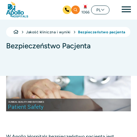
głó
PL
1066
Przejdź do głównej zawartości
Jakość kliniczna i wyniki
Bezpieczeństwo pacjenta
Bezpieczeństwo Pacjenta
W Apollo Hospitals bezpieczeństwo pacjenta jest