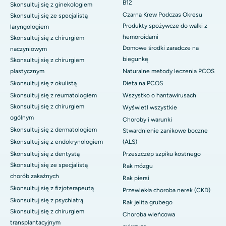
B12
Skonsultuj się z ginekologiem
Czarna Krew Podczas Okresu
Skonsultuj się ze specjalistą
Produkty spożywcze do walki z
laryngologiem
hemoroidami
Skonsultuj się z chirurgiem
Domowe środki zaradcze na
naczyniowym
biegunkę
Skonsultuj się z chirurgiem
plastycznym
Naturalne metody leczenia PCOS
Skonsultuj się z okulistą
Dieta na PCOS
Skonsultuj się z reumatologiem
Wszystko o hantawirusach
Skonsultuj się z chirurgiem
Wyświetl wszystkie
ogólnym
Choroby i warunki
Skonsultuj się z dermatologiem
Stwardnienie zanikowe boczne
Skonsultuj się z endokrynologiem
(ALS)
Skonsultuj się z dentystą
Przeszczep szpiku kostnego
Skonsultuj się ze specjalistą
Rak mózgu
chorób zakaźnych
Rak piersi
Skonsultuj się z fizjoterapeutą
Przewlekła choroba nerek (CKD)
Skonsultuj się z psychiatrą
Rak jelita grubego
Skonsultuj się z chirurgiem
Choroba wieńcowa
transplantacyjnym