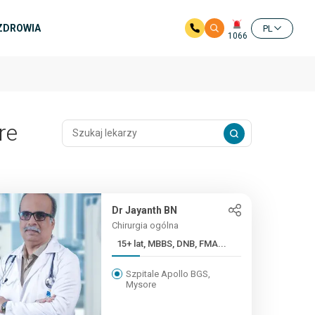
 ZDROWIA
PL
1066
re
Dr Jayanth BN
Chirurgia ogólna
15+ lat, MBBS, DNB, FMA...
Szpitale Apollo BGS,
Mysore