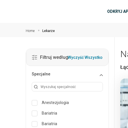
Przejdź do głównej zawartości
głów
ODKRYJ A
Home
Lekarze
N
Filtruj według
Wyczyść Wszystko
Łąc
Specjalne
Anestezjologia
Bariatria
Bariatria