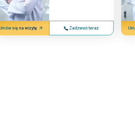
Umów się na wizytę
Zadzwoń teraz
Umó