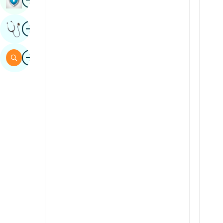
sindhi
Obraz
Uzyskaj Opinię Eksperta
hiszpański
suahili
Obraz
Szukaj
Tamil
telugu
tulu
urdu