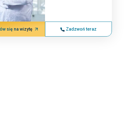
w się na wizytę
Zadzwoń teraz