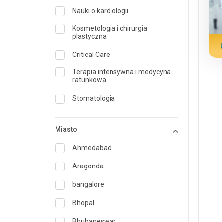
Nauki o kardiologii
Kosmetologia i chirurgia
plastyczna
Critical Care
Terapia intensywna i medycyna
ratunkowa
Stomatologia
Dermatologia
Miasto
Dietetyk i żywienie
Ahmedabad
Medycyna ratunkowa
Aragonda
Endokrynologia i opieka nad
cukrzycą
bangalore
ENT
Bhopal
Specjalista medycyny rodzinnej
Bhubaneswar