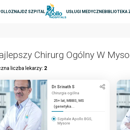
na nawigacja
POLLO
ZNAJDŹ SZPITAL
USŁUGI MEDYCZNE
BIBLIOTEKA
ajlepszy Chirurg Ogólny W Myso
zna liczba lekarzy:
2
Dr Srinath S
Chirurgia ogólna
25+ lat, MBBS, MS
(genetyka...
Szpitale Apollo BGS,
Mysore