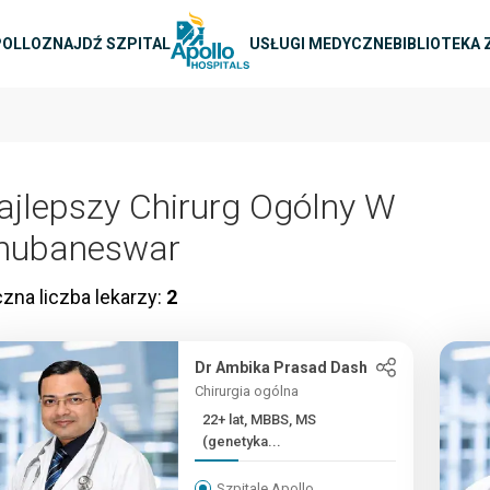
na nawigacja
POLLO
ZNAJDŹ SZPITAL
USŁUGI MEDYCZNE
BIBLIOTEKA
ajlepszy Chirurg Ogólny W
hubaneswar
zna liczba lekarzy:
2
Dr Ambika Prasad Dash
Chirurgia ogólna
22+ lat, MBBS, MS
(genetyka...
Szpitale Apollo,