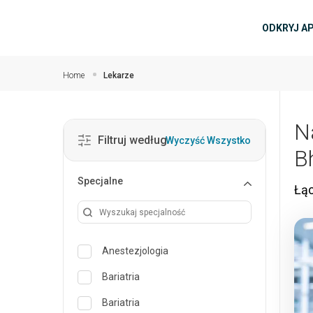
Przejdź do głównej zawartości
głów
ODKRYJ A
Home
Lekarze
N
Filtruj według
Wyczyść Wszystko
B
Specjalne
Łąc
Anestezjologia
Bariatria
Bariatria