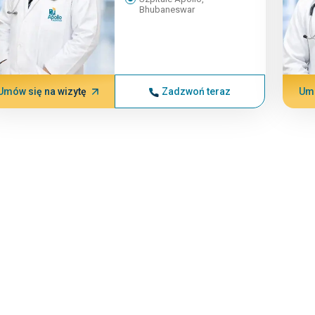
Bhubaneswar
Umów się na wizytę
Zadzwoń teraz
Umó