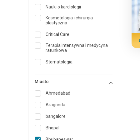
Nauki o kardiologii
Kosmetologia i chirurgia
plastyczna
Critical Care
Terapia intensywna i medycyna
ratunkowa
Stomatologia
Dermatologia
Miasto
Dietetyk i żywienie
Ahmedabad
Medycyna ratunkowa
Aragonda
Endokrynologia i opieka nad
cukrzycą
bangalore
ENT
Bhopal
Specjalista medycyny rodzinnej
Bhubaneswar