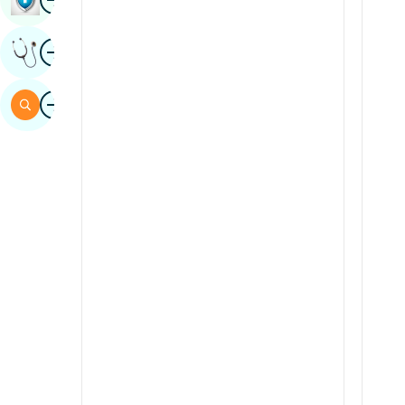
sindhi
Obraz
Uzyskaj Opinię Eksperta
hiszpański
suahili
Obraz
Szukaj
Tamil
telugu
tulu
urdu