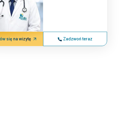
w się na wizytę
Zadzwoń teraz