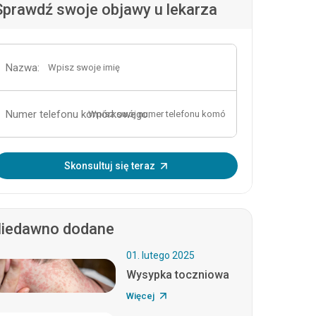
Sprawdź swoje objawy u lekarza
Nazwa:
Numer telefonu komórkowego:
Wprowadź OTP:
Skonsultuj się teraz
iedawno dodane
01. lutego 2025
Wysypka toczniowa
Więcej