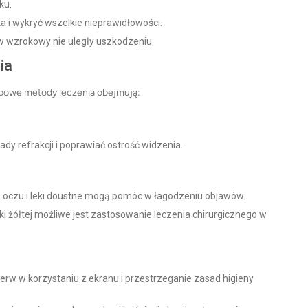
ku.
a i wykryć wszelkie nieprawidłowości.
w wzrokowy nie uległy uszkodzeniu.
ia
ypowe metody leczenia obejmują:
y refrakcji i poprawiać ostrość widzenia.
do oczu i leki doustne mogą pomóc w łagodzeniu objawów.
 żółtej możliwe jest zastosowanie leczenia chirurgicznego w
erw w korzystaniu z ekranu i przestrzeganie zasad higieny