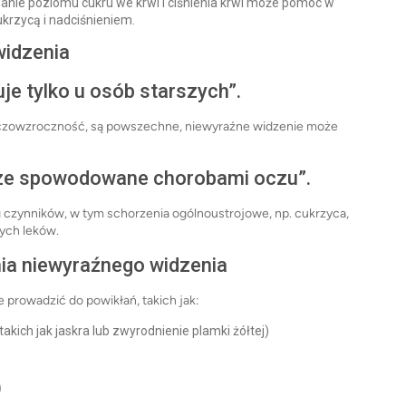
anie poziomu cukru we krwi i ciśnienia krwi może pomóc w
rzycą i nadciśnieniem.
widzenia
je tylko u osób starszych”.
arczowzroczność, są powszechne, niewyraźne widzenie może
sze spowodowane chorobami oczu”.
czynników, w tym schorzenia ogólnoustrojowe, np. cukrzyca,
ych leków.
ia niewyraźnego widzenia
e prowadzić do powikłań, takich jak:
kich jak jaskra lub zwyrodnienie plamki żółtej)
)