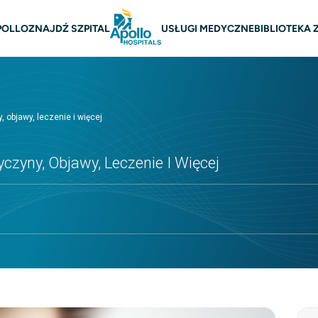
na nawigacja
POLLO
ZNAJDŹ SZPITAL
USŁUGI MEDYCZNE
BIBLIOTEKA
 objawy, leczenie i więcej
czyny, Objawy, Leczenie I Więcej