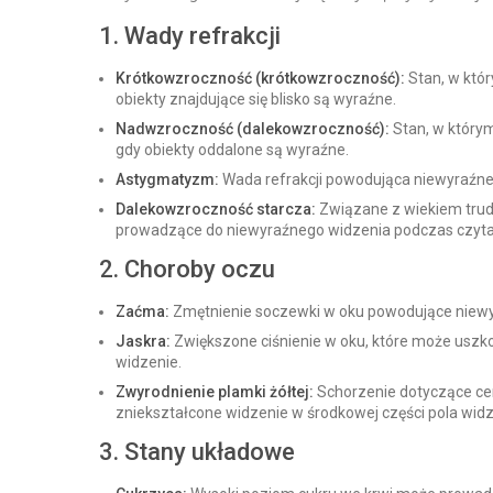
1. Wady refrakcji
Krótkowzroczność (krótkowzroczność):
Stan, w któ
obiekty znajdujące się blisko są wyraźne.
Nadwzroczność (dalekowzroczność):
Stan, w którym
gdy obiekty oddalone są wyraźne.
Astygmatyzm:
Wada refrakcji powodująca niewyraźne 
Dalekowzroczność starcza:
Związane z wiekiem trudn
prowadzące do niewyraźnego widzenia podczas czytan
2. Choroby oczu
Zaćma:
Zmętnienie soczewki w oku powodujące niewyr
Jaskra:
Zwiększone ciśnienie w oku, które może uszk
widzenie.
Zwyrodnienie plamki żółtej:
Schorzenie dotyczące cen
zniekształcone widzenie w środkowej części pola widz
3. Stany układowe