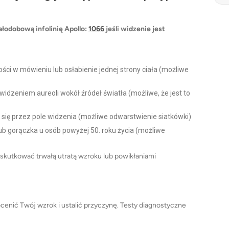
łodobową infolinię Apollo:
1066
jeśli widzenie jest
ości w mówieniu lub osłabienie jednej strony ciała (możliwe
widzeniem aureoli wokół źródeł światła (możliwe, że jest to
się przez pole widzenia (możliwe odwarstwienie siatkówki)
ub gorączka u osób powyżej 50. roku życia (możliwe
skutkować trwałą utratą wzroku lub powikłaniami
enić Twój wzrok i ustalić przyczynę. Testy diagnostyczne