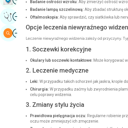
Badanie ostrości wzroku:
Aby zmierzyć ostrość wzro
Badanie lampą szczelinową:
Aby zbadać strukturę ok
Obraz
Uzyskaj Opinię Eksperta
Oftalmoskopia:
Aby sprawdzić, czy siatkówka lub ner
Opcje leczenia niewyraźnego widzen
Obraz
Szukaj
Leczenie niewyraźnego widzenia zależy od przyczyny. T
1. Soczewki korekcyjne
Okulary lub soczewki kontaktowe:
Może korygować wad
2. Leczenie medyczne
Leki:
W przypadku takich schorzeń jak jaskra, krople 
Chirurgia:
W przypadku zaćmy lub zwyrodnienia plamki
celu poprawy widzenia.
3. Zmiany stylu życia
Prawidłowa pielęgnacja oczu:
Regularne robienie prz
oczu może zmniejszyć ich zmęczenie.