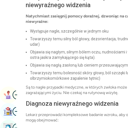
niewyraźnego widzenia
Natychmiast zasięgnij pomocy doraźnej, dzwoniąc na ca
niewyraźne:
Występuje nagle, szczególnie w jednym oku
Towarzyszy temu silny ból głowy, dezorientacja, trudn
udar)
Objawia się nagłym, silnym bólem oczu, nudnościami i 
ostra jaskra zamykającego się kąta).
Objawia się nagłą zasłoną lub cieniem przesuwającym 
Towarzyszy temu bolesność skóry głowy, ból szczęki l
olbrzymiokomórkowe zapalenie tętnic)
Są to nagłe przypadki medyczne, w których zwłoka może 
Obraz
zagrażającymi życiu. Nie czekaj na rutynową wizytę.
Umów Się Na Wizytę
Diagnoza niewyraźnego widzenia
Obraz
Znajdź Szpital
Lekarz przeprowadzi kompleksowe badanie wzroku, aby oc
mogą obejmować:
Obraz
Zarezerwuj Badanie Kontrolne