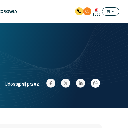
 ZDROWIA
PL
1066
Udostępnij przez: