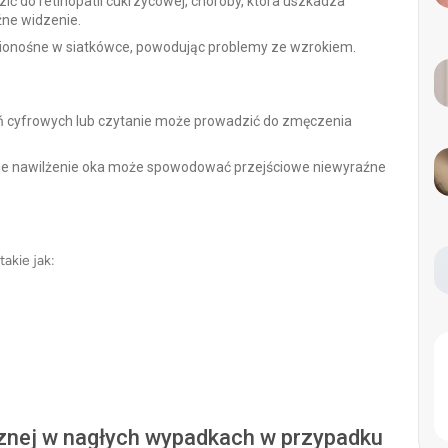
ć do retinopatii cukrzycowej, choroby, która uszkadza
źne widzenie.
ionośne w siatkówce, powodując problemy ze wzrokiem.
ń cyfrowych lub czytanie może prowadzić do zmęczenia
ie nawilżenie oka może spowodować przejściowe niewyraźne
akie jak:
znej w nagłych wypadkach w przypadku