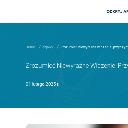
Przejdź do głównej zawartości
głów
ODKRYJ A
Home
objawy
Zrozumieć niewyraźne widzenie: przyczyny,
Zrozumieć Niewyraźne Widzenie: Przy
01 lutego 2025 r.