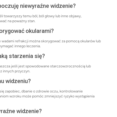
e poczuję niewyraźne widzenie?
li towarzyszy temu ból, ból głowy lub inne objawy,
ywać na poważny stan.
korygować okularami?
 wadami refrakcji można skorygować za pomocą okularów lub
ymagać innego leczenia.
aką starzenia się?
aszcza jeśli jest spowodowane starczowzrocznością lub
z innych przyczyn.
u widzeniu?
ię zapobiec, dbanie o zdrowie oczu, kontrolowanie
aniom wzroku może pomóc zmniejszyć ryzyko wystąpienia
raźne widzenie?