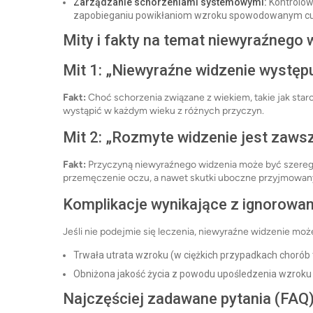
Zarządzanie schorzeniami systemowymi:
Kontrolow
zapobieganiu powikłaniom wzroku spowodowanym cuk
Mity i fakty na temat niewyraźnego 
Mit 1: „Niewyraźne widzenie występu
Fakt:
Choć schorzenia związane z wiekiem, takie jak st
wystąpić w każdym wieku z różnych przyczyn.
Mit 2: „Rozmyte widzenie jest zaw
Fakt:
Przyczyną niewyraźnego widzenia może być szereg 
przemęczenie oczu, a nawet skutki uboczne przyjmowan
Komplikacje wynikające z ignorowan
Jeśli nie podejmie się leczenia, niewyraźne widzenie moż
Trwała utrata wzroku (w ciężkich przypadkach chorób ta
Obniżona jakość życia z powodu upośledzenia wzroku
Najczęściej zadawane pytania (FAQ