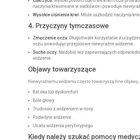
Cukrzyca:
Wysoki poziom cukru we krwi może prowadzi
naczynia krwionośne w siatkówce i powoduje niewyra
Wysokie ciśnienie krwi:
Może uszkodzić naczynia krw
4. Przyczyny tymczasowe
Zmęczenie oczu:
Długotrwałe korzystanie z urządze
oczu, powodując przejściowe niewyraźne widzenie.
Suche oczy:
Niedobór łez zapewniających odpowiedn
widzenie.
Objawy towarzyszące
Niewyraźnemu widzeniu często towarzyszą inne objawy, t
Ból oka lub dyskomfort
Bóle głowy
Trudności z widzeniem w nocy
Podwójne widzenie
Utrata widzenia peryferyjnego
Kiedy należy szukać pomocy medyc