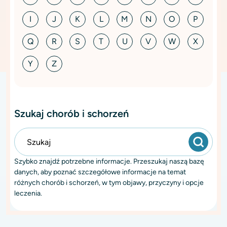
I
J
K
L
M
N
O
P
Q
R
S
T
U
V
W
X
Y
Z
Szukaj chorób i schorzeń
Szybko znajdź potrzebne informacje. Przeszukaj naszą bazę
danych, aby poznać szczegółowe informacje na temat
różnych chorób i schorzeń, w tym objawy, przyczyny i opcje
leczenia.