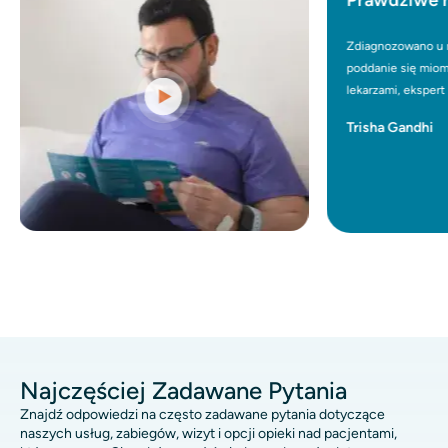
Zdiagnozowano u mnie wiel
poddanie się miomektomii. 
lekarzami, ekspert urolog p
Zasugerował embolizację mi
Trisha Gandhi
niechirurgiczny. Dr Rohit ws
swobodnie. Po UFE mogłam 
dnia, co nie byłoby możliw
również przeszła UFE trzy m
sprawna. UFE naprawdę zmie
inwazyjną alternatywę dla op
Najczęściej Zadawane Pytania
Znajdź odpowiedzi na często zadawane pytania dotyczące
naszych usług, zabiegów, wizyt i opcji opieki nad pacjentami,