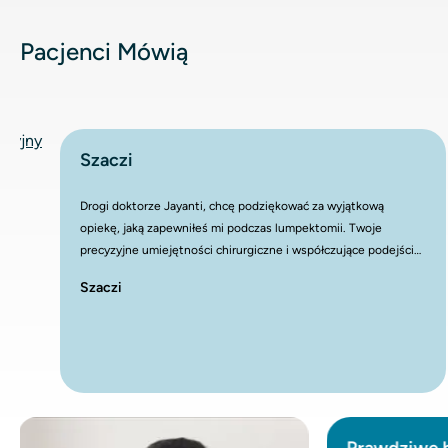
Pacjenci Mówią
Szaczi
Drogi doktorze Jayanti, chcę podziękować za wyjątkową
opiekę, jaką zapewniłeś mi podczas lumpektomii. Twoje
precyzyjne umiejętności chirurgiczne i współczujące pode
położyły podwaliny pod mój powrót do zdrowia, a każdy
Szaczi
specjalista medyczny chwalił twoją pracę od tamtej pory.
Pomimo początkowych wyzwań związanych z moim leczen
z radością informuję, że ukończyłem chemioterapię i wkró
rozpocznę radioterapię i terapię hormonalną. Twoja wiedz
specjalistyczna była stałym źródłem siły w trakcie tej podr
Prawdziwe histori