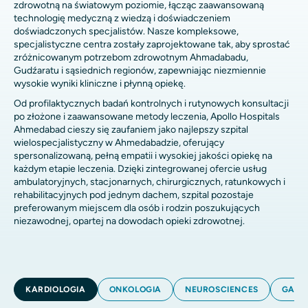
zdrowotną na światowym poziomie, łącząc zaawansowaną
technologię medyczną z wiedzą i doświadczeniem
doświadczonych specjalistów. Nasze kompleksowe,
specjalistyczne centra zostały zaprojektowane tak, aby sprostać
zróżnicowanym potrzebom zdrowotnym Ahmadabadu,
Gudźaratu i sąsiednich regionów, zapewniając niezmiennie
wysokie wyniki kliniczne i płynną opiekę.
Od profilaktycznych badań kontrolnych i rutynowych konsultacji
po złożone i zaawansowane metody leczenia, Apollo Hospitals
Ahmedabad cieszy się zaufaniem jako najlepszy szpital
wielospecjalistyczny w Ahmedabadzie, oferujący
spersonalizowaną, pełną empatii i wysokiej jakości opiekę na
każdym etapie leczenia. Dzięki zintegrowanej ofercie usług
ambulatoryjnych, stacjonarnych, chirurgicznych, ratunkowych i
rehabilitacyjnych pod jednym dachem, szpital pozostaje
preferowanym miejscem dla osób i rodzin poszukujących
niezawodnej, opartej na dowodach opieki zdrowotnej.
KARDIOLOGIA
ONKOLOGIA
NEUROSCIENCES
GAST