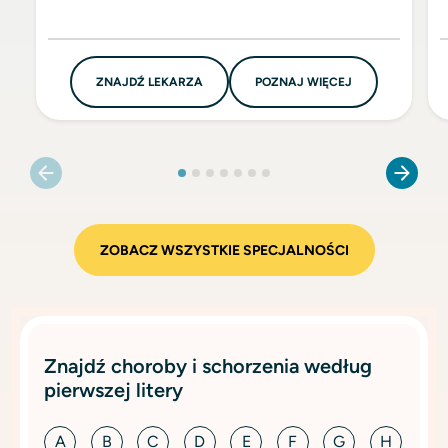
ZNAJDŹ LEKARZA
POZNAJ WIĘCEJ
ZOBACZ WSZYSTKIE SPECJALNOŚCI
Znajdź choroby i schorzenia według
pierwszej litery
A
B
C
D
E
F
G
H