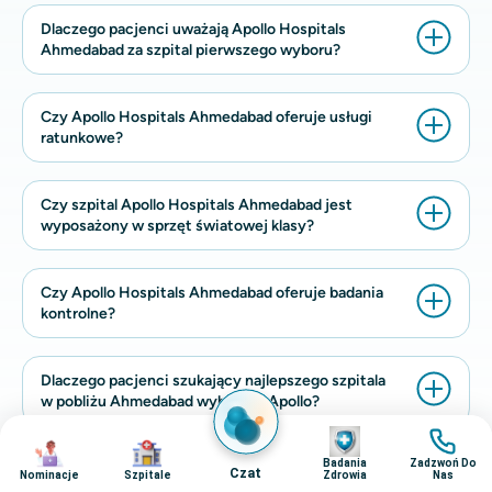
Dlaczego pacjenci uważają Apollo Hospitals
Ahmedabad za szpital pierwszego wyboru?
Czy Apollo Hospitals Ahmedabad oferuje usługi
ratunkowe?
Czy szpital Apollo Hospitals Ahmedabad jest
wyposażony w sprzęt światowej klasy?
Czy Apollo Hospitals Ahmedabad oferuje badania
kontrolne?
Dlaczego pacjenci szukający najlepszego szpitala
w pobliżu Ahmedabad wybierają Apollo?
Obraz
Obraz
Obraz
Obraz
Badania
Zadzwoń Do
Jakiego rodzaju zaawansowane zabiegi są
Czat
Nominacje
Szpitale
Zdrowia
Nas
wykonywane w Apollo Hospitals Ahmedabad?