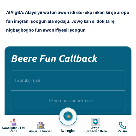
AlAIgBA: Alaye yii wa fun awọn idi eto-ẹkọ nikan kii ṣe aropo 
fun imọran iṣoogun alamọdaju. Jọwọ kan si dokita rẹ 
nigbagbogbo fun awọn ifiyesi iṣoogun.
Beere Fun Callback
aworan
aworan
aworan
aworan
Awọn Ipinnu Lati
Awọn
Iwiregbe
Pade
Awọn Ile Iwosan
Sọwedowo Ilera
Pe Wa