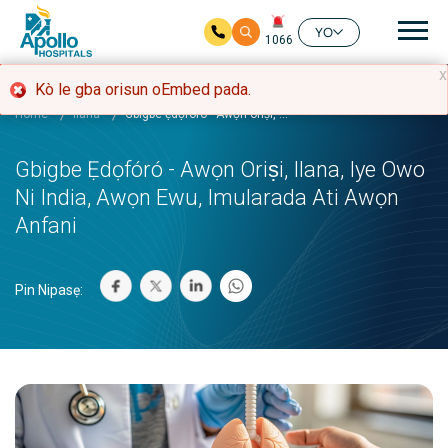
Mai
YO
1066
Rekọja si akọkọ akoonu
x
aṣiṣe ifiranṣẹ
Kò le gba orisun oEmbed pada.
Home
ilana
Gbigbe ẹdọfóró - Awọn oriṣi, ...
Gbigbe Ẹdọfóró - Awọn Oriṣi, Ilana, Iye Owo
Ni India, Awọn Ewu, Imularada Ati Awọn
Anfani
Pin Nipasẹ: