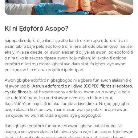
Kí ni Ẹdọfóró Asopo?
Iṣipopada ẹdọfóró jẹ ilana iṣẹ abẹ kan ti o kan rọpo ẹdọfóró ti o ni
aisan tabi ti bajẹ pẹlu ẹdọfóró ti o ni ilera lati ọdọ oluranlowo. Iṣẹ iṣe
eka yii ni a ṣe deede lori awọn alaisan ti o jiya lati awọn ipo ẹdọfóró ti
o nira ti ko le ṣakoso nipasẹ awọn itọju miiran. Idi akọkọ ti gbigbe
ẹdọfóró ni lati mu didara igbesi aye dara si ati fa igbesi aye awọn
ẹni-kọọkan ti o ni arun ẹdọfóró ipele-ipari.
Awọn gbigbe ẹdọfóró nigbagbogbo ni a gbero fun awọn alaisan ti o
ni awọn ipo bii
Aarun ẹdọforo ti o ni idiwọ (COPD)
,
fibrosisi ẹdọforo
,
cystic fibrosis
, ati haipatensonu ẹdọforo. Awọn arun wọnyi le bajẹ
iṣẹ ẹdọfóró pupọ, ti o yori si awọn aami aiṣan bii kuru ẹmi,
Ikọaláìdúró onibaje, ati idinku ifarada adaṣe dinku. Ni ọpọlọpọ igba,
awọn alaisan le rii pe awọn aami aisan wọn ṣe pataki ni opin awọn
iṣẹ ojoojumọ wọn ati didara igbesi aye gbogbogbo.
Ilana gbigbe ẹdọfóró funrararẹ ni awọn igbesẹ pataki pupọ. Ni
akọkọ, a ṣe ayẹwo alaisan lati pinnu yiyan wọn fun asopo. Igbelewọn
yii pẹlu itan-akọọlẹ iṣoogun pipe, idanwo ti ara, ati awọn idanwo