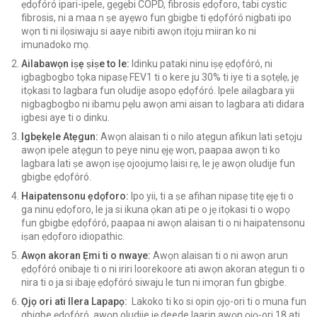
ẹdọfóró ipari-ipele, gẹgẹbi COPD, fibrosis ẹdọforo, tabi cystic
fibrosis, ni a maa n ṣe ayẹwo fun gbigbe ti ẹdọfóró nigbati ipo
wọn ti ni ilọsiwaju si aaye nibiti awọn itọju miiran ko ni
imunadoko mọ.
Ailabawọn iṣẹ ṣiṣe to le:
Idinku pataki ninu iṣẹ ẹdọfóró, ni
igbagbogbo tọka nipasẹ FEV1 ti o kere ju 30% ti iye ti a sọtẹlẹ, jẹ
itọkasi to lagbara fun oludije asopo ẹdọfóró. Ipele ailagbara yii
nigbagbogbo ni ibamu pẹlu awọn ami aisan to lagbara ati didara
igbesi aye ti o dinku.
Igbẹkẹle Atẹgun:
Awọn alaisan ti o nilo atẹgun afikun lati ṣetọju
awọn ipele atẹgun to peye ninu ẹjẹ wọn, paapaa awọn ti ko
lagbara lati ṣe awọn iṣẹ ojoojumọ laisi rẹ, le jẹ awọn oludije fun
gbigbe ẹdọfóró.
Haipatensonu ẹdọforo:
Ipo yii, ti a ṣe afihan nipasẹ titẹ ẹjẹ ti o
ga ninu ẹdọforo, le ja si ikuna ọkan ati pe o jẹ itọkasi ti o wọpọ
fun gbigbe ẹdọfóró, paapaa ni awọn alaisan ti o ni haipatensonu
iṣan ẹdọforo idiopathic.
Awọn akoran Ẹmi ti o nwaye:
Awọn alaisan ti o ni awọn arun
ẹdọfóró onibaje ti o ni iriri loorekoore ati awọn akoran atẹgun ti o
nira ti o ja si ibajẹ ẹdọfóró siwaju le tun ni imọran fun gbigbe.
Ọjọ ori ati Ilera Lapapọ:
Lakoko ti ko si opin ọjọ-ori ti o muna fun
gbigbe ẹdọfóró, awọn oludije jẹ deede laarin awọn ọjọ-ori 18 ati