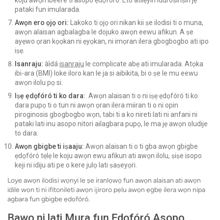
koju awọn ibeere ti asopo ẹdọfóró. Eto atilẹyin iduroṣinṣin jẹ
pataki fun imularada.
Awọn ero ọjọ ori:
Lakoko ti ọjọ ori nikan kii ṣe ilodisi ti o muna,
awọn alaisan agbalagba le dojuko awọn eewu afikun. A ṣe
ayẹwo ọran kọọkan ni ẹyọkan, ni imọran ilera gbogbogbo ati ipo
iṣẹ.
Isanraju:
àìdá
isanraju
le complicate abẹ ati imularada. Atọka
ibi-ara (BMI) loke iloro kan le ja si aibikita, bi o ṣe le mu eewu
awọn ilolu pọ si.
Iṣẹ ẹdọfóró ti ko dara:
Awọn alaisan ti o ni iṣẹ ẹdọfóró ti ko
dara pupọ ti o tun ni awọn ọran ilera miiran ti o ni opin
piroginosis gbogbogbo wọn, tabi ti a ko nireti lati ni anfani ni
pataki lati inu asopo nitori ailagbara pupọ, le ma jẹ awọn oludije
to dara.
Awọn gbigbe ti iṣaaju:
Awọn alaisan ti o ti gba awọn gbigbe
ẹdọfóró tẹlẹ le koju awọn ewu afikun ati awọn ilolu, ṣiṣe isopo
keji ni idiju ati pe o kere julọ lati ṣaṣeyọri.
Loye awọn ilodisi wọnyi le ṣe iranlọwọ fun awọn alaisan ati awọn
idile wọn ti ni ifitonileti awọn ijiroro pẹlu awọn ẹgbẹ ilera wọn nipa
agbara fun gbigbe ẹdọfóró.
Bawo ni lati Mura fun Ẹdọfóró Asopo