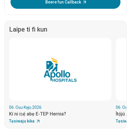
Beere fun Callback
Laipe ti fi kun
06. Oṣu Kẹjọ.2026
06. Oṣu 
Kí ni iṣẹ́ abẹ E-TEP Hernia?
Ìtọ́jú 
Tẹsiwaju kika
Tẹsiwaj