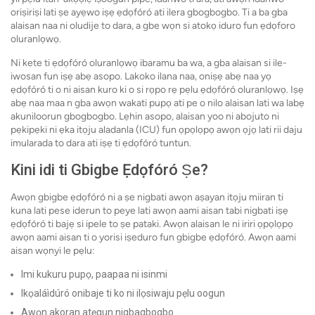
oriṣiriṣi lati ṣe ayẹwo iṣẹ ẹdọfóró ati ilera gbogbogbo. Ti a ba gba
alaisan naa ni oludije to dara, a gbe wọn si atokọ iduro fun ẹdọforo
oluranlọwọ.
Ni kete ti ẹdọfóró oluranlọwọ ibaramu ba wa, a gba alaisan si ile-
iwosan fun iṣẹ abẹ asopo. Lakoko ilana naa, oniṣẹ abẹ naa yọ
ẹdọfóró ti o ni aisan kuro ki o si rọpo rẹ pẹlu ẹdọfóró oluranlọwọ. Iṣẹ
abẹ naa maa n gba awọn wakati pupọ ati pe o nilo alaisan lati wa labẹ
akuniloorun gbogbogbo. Lẹhin asopo, alaisan yoo ni abojuto ni
pẹkipẹki ni ẹka itọju aladanla (ICU) fun ọpọlọpọ awọn ọjọ lati rii daju
imularada to dara ati iṣẹ ti ẹdọfóró tuntun.
Kini idi ti Gbigbe Ẹdọfóró Ṣe?
Awọn gbigbe ẹdọfóró ni a ṣe nigbati awọn aṣayan itọju miiran ti
kuna lati pese iderun to peye lati awọn aami aisan tabi nigbati iṣẹ
ẹdọfóró ti bajẹ si ipele to ṣe pataki. Awọn alaisan le ni iriri ọpọlọpọ
awọn aami aisan ti o yorisi iṣeduro fun gbigbe ẹdọfóró. Awọn aami
aisan wọnyi le pẹlu:
Imi kukuru pupọ, paapaa ni isinmi
Ikọaláìdúró onibaje ti ko ni ilọsiwaju pẹlu oogun
Awọn akoran atẹgun nigbagbogbo