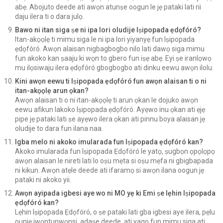
abẹ. Abojuto deede ati awọn atunṣe oogun le jẹ pataki lati rii
daju ilera ti o dara julọ.
Bawo ni itan siga ṣe ni ipa lori oludije Iṣipopada ẹdọfóró?
Itan-akọọlẹ ti mimu siga le ni ipa lori yiyanyẹ fun Iṣipopada
ẹdọfóró. Awọn alaisan nigbagbogbo nilo lati dawọ siga mimu
fun akoko kan ṣaaju ki wọn to gbero fun iṣẹ abẹ. Eyi ṣe iranlọwọ
mu ilọsiwaju ilera ẹdọfóró gbogbogbo ati dinku eewu awọn ilolu.
Kini awọn eewu ti Iṣipopada ẹdọfóró fun awọn alaisan ti o ni
itan-akọọlẹ arun ọkan?
Awọn alaisan ti o ni itan-akọọlẹ ti arun ọkan le dojuko awọn
eewu afikun lakoko Iṣipopada ẹdọfóró. Ayẹwo inu ọkan ati ẹjẹ
pipe jẹ pataki lati ṣe ayẹwo ilera ọkan ati pinnu boya alaisan jẹ
oludije to dara fun ilana naa.
Igba melo ni akoko imularada fun Iṣipopada ẹdọfóró kan?
Akoko imularada fun Iṣipopada Ẹdọfóró le yatọ, ṣugbọn ọpọlọpọ
awọn alaisan le nireti lati lo oṣu mẹta si oṣu mẹfa ni gbigbapada
ni kikun. Awọn atẹle deede ati ifaramọ si awọn ilana oogun jẹ
pataki ni akoko yii.
Awọn ayipada igbesi aye wo ni MO yẹ ki Emi ṣe lẹhin Iṣipopada
ẹdọfóró kan?
Lẹhin Iṣipopada Ẹdọfóró, o ṣe pataki lati gba igbesi aye ilera, pẹlu
ounjẹ iwọntunwọnsi, adaṣe deede, ati yago fun mimu siga ati