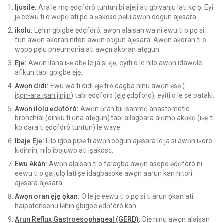
Ijusile:
Ara le mọ ẹdọfóró tuntun bi ajeji ati gbiyanju lati kọ ọ. Eyi
jẹ eewu ti o wọpọ ati pe a ṣakoso pẹlu awọn oogun ajẹsara.
ikolu:
Lẹhin gbigbe ẹdọfóró, awọn alaisan wa ni ewu ti o pọ si
fun awọn akoran nitori awọn oogun ajẹsara. Awọn akoran ti o
wọpọ pẹlu pneumonia ati awọn akoran atẹgun.
Ẹjẹ:
Awọn ilana iṣẹ abẹ le ja si ẹjẹ, eyiti o le nilo awọn idawọle
afikun tabi gbigbe ẹjẹ.
Awọn didi:
Ewu wa ti didi ẹjẹ ti o dagba ninu awọn ẹsẹ (
iṣọn-ara iṣan jinjin
) tabi ẹdọforo (ẹjẹ ẹdọforo), eyiti o le ṣe pataki.
Awọn ilolu ẹdọfóró:
Awọn ọran bii isanmọ anastomotic
bronchial (dinku ti ọna atẹgun) tabi ailagbara alọmọ akọkọ (iṣẹ ti
ko dara ti ẹdọfóró tuntun) le waye.
Ibajẹ Ẹjẹ:
Lilo igba pipẹ ti awọn oogun ajẹsara le ja si awọn iṣoro
kidinrin, nilo ibojuwo ati iṣakoso.
Ewu Akàn:
Awọn alaisan ti o faragba awọn asopo ẹdọfóró ni
eewu ti o ga julọ lati ṣe idagbasoke awọn aarun kan nitori
ajẹsara ajẹsara.
Awọn oran ẹjẹ ọkan:
O le jẹ eewu ti o pọ si ti arun ọkan ati
haipatensonu lẹhin gbigbe ẹdọfóró kan.
Arun Reflux Gastroesophageal (GERD)
:
Diẹ ninu awọn alaisan