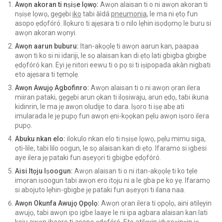
Awọn akoran ti nṣiṣe lọwọ:
Awọn alaisan ti o ni awọn akoran ti
nṣiṣe lọwọ, gẹgẹbi
iko
tabi àìdá
pneumonia
, le ma ni ẹtọ fun
asopo ẹdọfóró. Ilọkuro ti ajẹsara ti o nilo lẹhin isọdọmọ le buru si
awọn akoran wọnyi.
Awọn aarun buburu:
Itan-akọọlẹ ti awọn aarun kan, paapaa
awọn ti ko si ni idariji, le sọ alaisan kan di ẹtọ lati gbigba gbigbe
ẹdọfóró kan. Eyi jẹ nitori eewu ti o pọ si ti iṣipopada akàn nigbati
eto ajẹsara ti tẹmọlẹ.
Awọn Awujọ Agbofinro:
Awọn alaisan ti o ni awọn ọran ilera
miiran pataki, gẹgẹbi arun ọkan ti ilọsiwaju, arun ẹdọ, tabi ikuna
kidinrin, le ma jẹ awọn oludije to dara. Iṣoro ti iṣẹ abẹ ati
imularada le jẹ pupọ fun awọn ẹni-kọọkan pẹlu awọn iṣoro ilera
pupọ.
Abuku nkan elo:
ilokulo nkan elo ti nṣiṣe lọwọ, pẹlu mimu siga,
ọti-lile, tabi lilo oogun, le sọ alaisan kan di ẹtọ. Ifaramo si igbesi
aye ilera jẹ pataki fun aṣeyọri ti gbigbe ẹdọfóró.
Aisi Itọju Iṣoogun:
Awọn alaisan ti o ni itan-akọọlẹ ti ko tẹle
imọran iṣoogun tabi awọn ero itọju ni a le gba pe ko yẹ. Ifaramọ
si abojuto lẹhin-gbigbe jẹ pataki fun aṣeyọri ti ilana naa.
Awọn Okunfa Awujọ Ọpọlọ:
Awọn ọran ilera ti ọpọlọ, aini atilẹyin
awujọ, tabi awọn ipo igbe laaye le ni ipa agbara alaisan kan lati