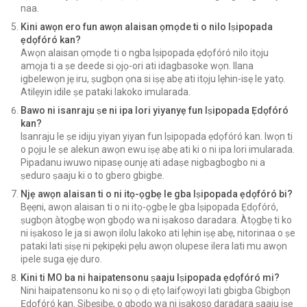
naa.
Kini awọn ero fun awọn alaisan ọmọde ti o nilo Iṣipopada
ẹdọfóró kan?
Awọn alaisan ọmọde ti o ngba Iṣipopada ẹdọfóró nilo itọju
amọja ti a ṣe deede si ọjọ-ori ati idagbasoke wọn. Ilana
igbelewọn jẹ iru, ṣugbọn ọna si iṣẹ abẹ ati itọju lẹhin-isẹ le yatọ.
Atilẹyin idile ṣe pataki lakoko imularada.
Bawo ni isanraju ṣe ni ipa lori yiyanyẹ fun Iṣipopada Ẹdọfóró
kan?
Isanraju le ṣe idiju yiyan yiyan fun Iṣipopada ẹdọfóró kan. Iwọn ti
o pọju le ṣe alekun awọn ewu iṣẹ abẹ ati ki o ni ipa lori imularada.
Pipadanu iwuwo nipasẹ ounjẹ ati adaṣe nigbagbogbo ni a
ṣeduro ṣaaju ki o to gbero gbigbe.
Njẹ awọn alaisan ti o ni itọ-ọgbẹ le gba Iṣipopada ẹdọfóró bi?
Bẹẹni, awọn alaisan ti o ni itọ-ọgbẹ le gba Iṣipopada Ẹdọfóró,
ṣugbọn àtọgbẹ wọn gbọdọ wa ni iṣakoso daradara. Àtọgbẹ ti ko
ni iṣakoso le ja si awọn ilolu lakoko ati lẹhin iṣẹ abẹ, nitorinaa o ṣe
pataki lati ṣiṣẹ ni pẹkipẹki pẹlu awọn olupese ilera lati mu awọn
ipele suga ẹjẹ duro.
Kini ti MO ba ni haipatensonu ṣaaju Iṣipopada ẹdọfóró mi?
Nini haipatensonu ko ni sọ ọ di ẹtọ laifọwọyi lati gbigba Gbigbọn
Ẹdọfóró kan. Sibẹsibẹ, o gbọdọ wa ni iṣakoso daradara ṣaaju iṣẹ