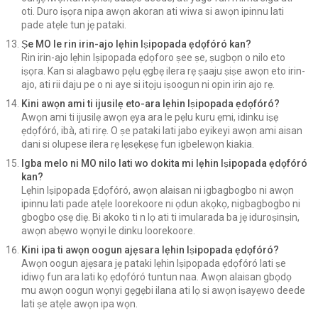
oti. Duro iṣọra nipa awọn akoran ati wiwa si awọn ipinnu lati
pade atẹle tun jẹ pataki.
Ṣe MO le rin irin-ajo lẹhin Iṣipopada ẹdọfóró kan?
Rin irin-ajo lẹhin Iṣipopada ẹdọforo ṣee ṣe, ṣugbọn o nilo eto
iṣọra. Kan si alagbawo pẹlu ẹgbẹ ilera rẹ ṣaaju ṣiṣe awọn eto irin-
ajo, ati rii daju pe o ni aye si itọju iṣoogun ni opin irin ajo rẹ.
Kini awọn ami ti ijusilẹ eto-ara lẹhin Iṣipopada ẹdọfóró?
Awọn ami ti ijusilẹ awọn ẹya ara le pẹlu kuru ẹmi, idinku iṣẹ
ẹdọfóró, ibà, ati rirẹ. O ṣe pataki lati jabo eyikeyi awọn ami aisan
dani si olupese ilera rẹ lẹsẹkẹsẹ fun igbelewọn kiakia.
Igba melo ni MO nilo lati wo dokita mi lẹhin Iṣipopada ẹdọfóró
kan?
Lẹhin Iṣipopada Ẹdọfóró, awọn alaisan ni igbagbogbo ni awọn
ipinnu lati pade atẹle loorekoore ni ọdun akọkọ, nigbagbogbo ni
gbogbo ọsẹ diẹ. Bi akoko ti n lọ ati ti imularada ba jẹ iduroṣinṣin,
awọn abẹwo wọnyi le dinku loorekoore.
Kini ipa ti awọn oogun ajẹsara lẹhin Iṣipopada ẹdọfóró?
Awọn oogun ajẹsara jẹ pataki lẹhin Iṣipopada ẹdọfóró lati ṣe
idiwọ fun ara lati kọ ẹdọfóró tuntun naa. Awọn alaisan gbọdọ
mu awọn oogun wọnyi gẹgẹbi ilana ati lọ si awọn iṣayẹwo deede
lati ṣe atẹle awọn ipa wọn.