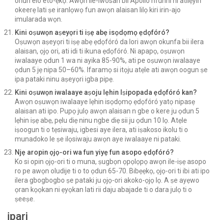
ohun elo eto-ẹkọ. Awọn ile-iwosan bii Apollo nfunni ni atilẹyin
okeerẹ lati ṣe iranlọwọ fun awọn alaisan lilọ kiri irin-ajo
imularada wọn.
Kini oṣuwọn aṣeyọri ti iṣẹ abẹ isọdọmọ ẹdọfóró?
Oṣuwọn aṣeyọri ti iṣẹ abẹ ẹdọfóró da lori awọn okunfa bii ilera
alaisan, ọjọ ori, ati idi ti ikuna ẹdọfóró. Ni apapọ, oṣuwọn
iwalaaye ọdun 1 wa ni ayika 85-90%, ati pe oṣuwọn iwalaaye
ọdun 5 jẹ nipa 50–60%. Ifaramọ si itọju atẹle ati awọn oogun ṣe
ipa pataki ninu aṣeyọri igba pipẹ.
Kini oṣuwọn iwalaaye aṣoju lẹhin Iṣipopada ẹdọfóró kan?
Awọn oṣuwọn iwalaaye lẹhin isọdọmọ ẹdọfóró yatọ nipasẹ
alaisan ati ipo. Pupọ julọ awọn alaisan n gbe o kere ju ọdun 5
lẹhin iṣẹ abẹ, pẹlu diẹ ninu ngbe diẹ sii ju ọdun 10 lọ. Atẹle
iṣoogun ti o tẹsiwaju, igbesi aye ilera, ati iṣakoso ikolu ti o
munadoko le ṣe ilọsiwaju awọn aye iwalaaye ni pataki.
Njẹ aropin ọjọ-ori wa fun yiyẹ fun asopo ẹdọfóró?
Ko si opin ọjọ-ori ti o muna, ṣugbọn ọpọlọpọ awọn ile-iṣẹ asopo
ro pe awọn oludije ti o to ọdun 65-70. Bibẹẹkọ, ọjọ-ori ti ibi ati ipo
ilera gbogbogbo ṣe pataki ju ọjọ-ori akoko-ọjọ lọ. A ṣe ayẹwo
ọran kọọkan ni ẹyọkan lati rii daju abajade ti o dara julọ ti o
ṣeeṣe.
ipari