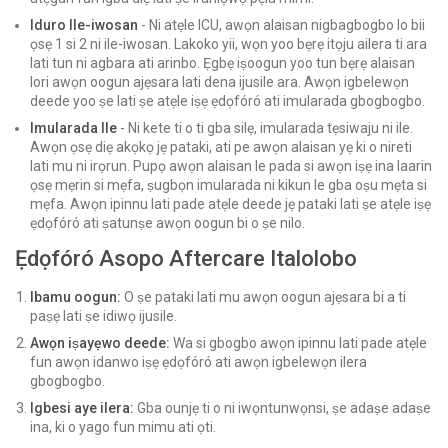
Iduro Ile-iwosan
- Ni atẹle ICU, awọn alaisan nigbagbogbo lo bii
ọsẹ 1 si 2 ni ile-iwosan. Lakoko yii, wọn yoo bẹrẹ itọju ailera ti ara
lati tun ni agbara ati arinbo. Ẹgbẹ iṣoogun yoo tun bẹrẹ alaisan
lori awọn oogun ajẹsara lati dena ijusile ara. Awọn igbelewọn
deede yoo ṣe lati ṣe atẹle iṣẹ ẹdọfóró ati imularada gbogbogbo.
Imularada Ile
- Ni kete ti o ti gba silẹ, imularada tẹsiwaju ni ile.
Awọn ọsẹ diẹ akọkọ jẹ pataki, ati pe awọn alaisan yẹ ki o nireti
lati mu ni irọrun. Pupọ awọn alaisan le pada si awọn iṣẹ ina laarin
ọsẹ mẹrin si mẹfa, ṣugbọn imularada ni kikun le gba oṣu mẹta si
mẹfa. Awọn ipinnu lati pade atẹle deede jẹ pataki lati ṣe atẹle iṣẹ
ẹdọfóró ati ṣatunṣe awọn oogun bi o ṣe nilo.
Ẹdọfóró Asopo Aftercare Italolobo
Ibamu oogun:
O ṣe pataki lati mu awọn oogun ajẹsara bi a ti
paṣẹ lati ṣe idiwọ ijusile.
Awọn iṣayẹwo deede:
Wa si gbogbo awọn ipinnu lati pade atẹle
fun awọn idanwo iṣẹ ẹdọfóró ati awọn igbelewọn ilera
gbogbogbo.
Igbesi aye ilera:
Gba ounjẹ ti o ni iwọntunwọnsi, ṣe adaṣe adaṣe
ina, ki o yago fun mimu ati ọti.