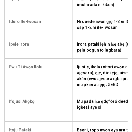
imularada ni kikun)
Iduro Ile-Iwosan
Ni deede awọn ọjọ 1-3 ni ICU
ọsẹ 1-2 ni ile-iwosan
Ipele Irora
Irora pataki lẹhin iṣẹ abẹ (ti
pẹlu oogun to lagbara)
Ewu Ti Awọn Ilolu
Ijusilẹ, ikolu (nitori awọn aj
ajẹsara), ẹjẹ, didi ẹjẹ, aiṣed
akàn (ewu ajẹsara igba pipẹ
inu ọkan ati ẹjẹ, GERD
Ifojusi Akọkọ
Mu pada iṣẹ ẹdọfóró deede-
igbesi aye sii
Itọju Pataki
Bẹẹni, rọpo awọn ẹya ara ti 