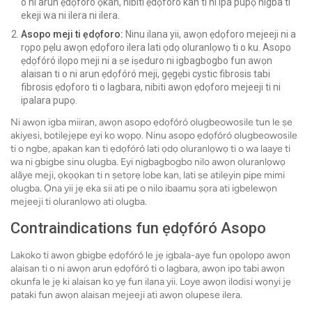
o ni arun ẹdọfóró ọkan, nibiti ẹdọfóró kan ti ni ipa pupọ nigba ti
ekeji wa ni ilera ni ilera.
Asopo meji ti ẹdọforo:
Ninu ilana yii, awọn ẹdọforo mejeeji ni a
rọpo pẹlu awọn ẹdọforo ilera lati ọdọ oluranlọwọ ti o ku. Asopo
ẹdọfóró ilọpo meji ni a ṣe iṣeduro ni igbagbogbo fun awọn
alaisan ti o ni arun ẹdọfóró meji, gẹgẹbi cystic fibrosis tabi
fibrosis ẹdọforo ti o lagbara, nibiti awọn ẹdọforo mejeeji ti ni
ipalara pupọ.
Ni awọn igba miiran, awọn asopo ẹdọfóró olugbeowosile tun le ṣe
akiyesi, botilẹjẹpe eyi ko wọpọ. Ninu asopo ẹdọfóró olugbeowosile
ti o ngbe, apakan kan ti ẹdọfóró lati ọdọ oluranlọwọ ti o wa laaye ti
wa ni gbigbe sinu olugba. Eyi nigbagbogbo nilo awọn oluranlọwọ
alãye meji, ọkọọkan ti n ṣetọrẹ lobe kan, lati ṣe atilẹyin pipe mimi
olugba. Ọna yii jẹ eka sii ati pe o nilo ibaamu ṣọra ati igbelewọn
mejeeji ti oluranlọwọ ati olugba.
Contraindications fun ẹdọfóró Asopo
Lakoko ti awọn gbigbe ẹdọfóró le jẹ igbala-aye fun ọpọlọpọ awọn
alaisan ti o ni awọn arun ẹdọfóró ti o lagbara, awọn ipo tabi awọn
okunfa le jẹ ki alaisan ko yẹ fun ilana yii. Loye awọn ilodisi wọnyi jẹ
pataki fun awọn alaisan mejeeji ati awọn olupese ilera.