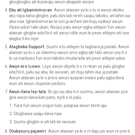
gbogbogbo ati ilọsiwaju awọn abajade asopo.
Ẹkọ ati Igbaninimoran:
Awọn alaisan yẹ ki o lọ si awọn akoko
ẹkọ nipa ilana gbigbe, pẹlu kini lati nireti ṣaaju, lakoko, ati lẹhin iṣẹ
abẹ naa. Igbaninimoran le tun jẹ anfani lati koju eyikeyi awọn
ifiyesi ẹdun tabi ọkan. Nsopọ pẹlu awọn ẹgbẹ atilẹyin fun awọn
alaisan gbigbe ẹdọfóró ati awọn idile wọn le pese atilẹyin ati oye
ẹlẹgbẹ ti ko niye.
Alagbeka Support:
Ṣiṣeto eto atilẹyin to lagbara jẹ pataki. Awọn
alaisan yẹ ki o ṣe idanimọ awọn ọmọ ẹgbẹ ẹbi tabi awọn ọrẹ ti o
le ṣe iranlọwọ fun wọn lakoko imularada ati pese atilẹyin ẹdun.
Awọn ero Iṣowo:
Loye awọn idiyele ti o ni nkan ṣe pẹlu gbigbe
ẹdọfóró, pẹlu iṣẹ abẹ, ile-iwosan, ati itọju lẹhin-isẹ, jẹ pataki.
Awọn alaisan yẹ ki o jiroro awọn aṣayan inawo pẹlu ẹgbẹ ilera
wọn ati awọn olupese iṣeduro.
Awọn ilana Isẹ-tẹlẹ:
Bi ọjọ iṣẹ abẹ ti n sunmọ, awọn alaisan yoo
gba awọn ilana kan pato, eyiti o le pẹlu:
Yẹra fun awọn oogun kan, paapaa awọn tinrin ẹjẹ.
Gbigbawẹ ṣaaju ilana naa.
Ṣiṣeto gbigbe si ati lati ile-iwosan.
Olubasọrọ pajawiri:
Awọn alaisan yẹ ki o rii daju pe wọn ni ọna ti