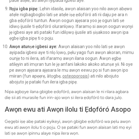
pade atẹle, ati awọn iyipada igbesi aye.
Itọju igba pipẹ:
Lẹhin idasilẹ, awọn alaisan yoo nilo awọn abẹwo
atẹle nigbagbogbo lati ṣe atẹle iṣẹ ẹdọfóró ati rii daju pe ara n
gba ẹdọfóró tuntun. Awọn oogun ajẹsara yoo jẹ ogun lati ṣe
idiwọ ijusile ti ẹdọfóró oluranlọwọ. Ifaramọ si awọn oogun wọnyi
jẹ igbesi aye ati pataki fun idilọwọ ijusile ati ṣiṣakoso awọn ipa
ẹgbẹ igba pipẹ ti o pọju.
Awọn atunṣe igbesi aye:
Awọn alaisan yoo nilo lati ṣe awọn
ayipada igbesi aye ti nlọ lọwọ, pẹlu yago fun awọn akoran, mimu
ounjẹ to ni ilera, ati ifaramọ awọn ilana oogun. Awọn ẹgbẹ
atilẹyin ati imọran tun le jẹ anfani lakoko akoko atunṣe yii. Ni oye
pe awọn ajẹsara ajẹsara le mu awọn eewu pọ si fun awọn ipo
miiran (fun apẹẹrẹ, àtọgbẹ,
osteoporosis
) ati nilo abojuto
abojuto jẹ pataki fun ilera igba pipẹ.
Nipa agbọye ilana gbigbe ẹdọfóró, awọn alaisan le ni rilara agbara
diẹ sii ati murasilẹ fun irin-ajo wọn si ilera ẹdọfóró to dara julọ.
Awọn ewu ati Awọn ilolu ti Ẹdọfóró Asopo
Gẹgẹbi iṣẹ abẹ pataki eyikeyi, awọn gbigbe ẹdọfóró wa pẹlu awọn
ewu ati awọn ilolu ti o pọju. O ṣe pataki fun awọn alaisan lati mọ eyi
lati ṣe awọn ipinnu alaye nipa ilera wọn.