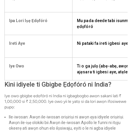
Ipa Lori Iṣẹ Ẹdọfóró
Mu pada deede tabi isunmọ
ẹdọfóró
Ireti Aye
Ni pataki fa ireti igbesi aye
Iye Owo
Ti o ga julọ (abẹ-abẹ, awọn 
ajẹsara ti igbesi aye, atẹle 
Kini idiyele ti Gbigbe Ẹdọfóró ni India?
Iye owo gbigbe ẹdọfóró ni India ni igbagbogbo awọn sakani lati ₹
1,00,000 si ₹ 2,50,000. Iye owo yii le yatọ si da lori awọn ifosiwewe
pupọ:
Ile-iwosan: Awọn ile-iwosan oriṣiriṣi ni awọn ẹya idiyele oriṣiriṣi.
Awọn ile-iṣẹ olokiki bii Awọn ile-iwosan Apollo le funni ni itọju
okeerẹ ati awọn ohun elo ilọsiwaju, eyiti o le ni agba idiyele