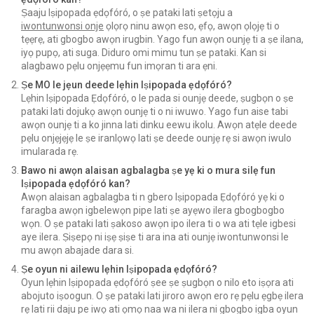
Ṣaaju Iṣipopada ẹdọfóró, o ṣe pataki lati ṣetọju a
iwontunwonsi onje
ọlọrọ ninu awọn eso, ẹfọ, awọn ọlọjẹ ti o
tẹẹrẹ, ati gbogbo awọn irugbin. Yago fun awọn ounjẹ ti a ṣe ilana,
iyọ pupọ, ati suga. Diduro omi mimu tun ṣe pataki. Kan si
alagbawo pẹlu onjẹẹmu fun imọran ti ara ẹni.
Ṣe MO le jẹun deede lẹhin Iṣipopada ẹdọfóró?
Lẹhin Iṣipopada Ẹdọfóró, o le pada si ounjẹ deede, ṣugbọn o ṣe
pataki lati dojukọ awọn ounjẹ ti o ni iwuwo. Yago fun aise tabi
awọn ounjẹ ti a ko jinna lati dinku eewu ikolu. Awọn atẹle deede
pẹlu onjẹjẹjẹ le ṣe iranlọwọ lati ṣe deede ounjẹ rẹ si awọn iwulo
imularada rẹ.
Bawo ni awọn alaisan agbalagba ṣe yẹ ki o mura silẹ fun
Iṣipopada ẹdọfóró kan?
Awọn alaisan agbalagba ti n gbero Iṣipopada Ẹdọfóró yẹ ki o
faragba awọn igbelewọn pipe lati ṣe ayẹwo ilera gbogbogbo
wọn. O ṣe pataki lati ṣakoso awọn ipo ilera ti o wa ati tẹle igbesi
aye ilera. Ṣiṣepọ ni iṣẹ ṣiṣe ti ara ina ati ounjẹ iwontunwonsi le
mu awọn abajade dara si.
Ṣe oyun ni ailewu lẹhin Iṣipopada ẹdọfóró?
Oyun lẹhin Iṣipopada ẹdọfóró ṣee ṣe ṣugbọn o nilo eto iṣọra ati
abojuto iṣoogun. O ṣe pataki lati jiroro awọn ero rẹ pẹlu ẹgbẹ ilera
rẹ lati rii daju pe iwọ ati ọmọ naa wa ni ilera ni gbogbo igba oyun