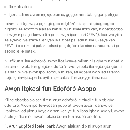
Rirẹ ati ailera
Iṣoro lati ṣe awọn iṣẹ ojoojumọ, gẹgẹbi nrin tabi gígun pẹtẹẹsì
Ipinnu lati tẹsiwaju pẹlu gbigbe ẹdọfóró ni a ṣe ni igbagbogbo
nigbati iṣẹ ẹdọfóró alaisan kan ṣubu ni isalẹ iloro kan, nigbagbogbo
ni iwọn nipasẹ idanwo ti a pe ni iwọn ipari ipari (FEV1). Idanwo yii n
ṣe ayẹwo iye afẹfẹ ti eniyan le fi tipatipa jade ni iṣẹju-aaya kan.
FEV1 ti o dinku ni pataki tọkasi pe ẹdọforo ko ṣiṣẹ daradara, ati pe
asopo le jẹ pataki.
Ni afikun si iṣẹ ẹdọfóró, awọn ifosiwewe miiran ni a gbero nigbati o
ba pinnu iwulo fun gbigbe ẹdọfóró. Iwọnyi pẹlu ilera gbogbogbo ti
alaisan, wiwa awọn ipo iṣoogun miiran, ati agbara wọn lati faramọ
itọju lẹhin-iṣipopada, eyiti o ṣe pataki fun aṣeyọri ilana naa.
Awọn itọkasi fun Ẹdọfóró Asopo
Kii ṣe gbogbo alaisan ti o ni arun ẹdọfóró jẹ oludije fun gbigbe
ẹdọfóró. Awọn ipo ile-iwosan pupọ ati awọn awari idanwo ṣe
iranlọwọ lati pinnu boya alaisan kan yẹ fun ilana igbala-aye yii. Awọn
atẹle jẹ diẹ ninu awọn itọkasi bọtini fun asopo ẹdọfóró:
Arun Ẹdọfóró Ipele Ipari:
Awọn alaisan ti o ni awọn arun