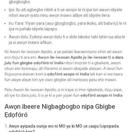
gbogbogbo.
Ipo: Ilu ati agbegbe nibiti a ti ṣe asopo le ni ipa lori awọn idiyele
nitori awọn iyatọ ninu awọn inawo alãye ati idiyele ilera.
Iru Yara: Yiyan yara (aṣọ gbogbogbo, yara ikọkọ, ati bẹbẹ lọ) le ni
ipa ni pataki idiyele lapapọ.
Awọn ilolu: Eyikeyi awọn ilolu ti o dide lakoko tabi lẹhin iṣẹ abẹ le
ja si awọn inawo afikun.
Ni Awọn ile-iwosan Apollo, a ṣe pataki ibaraẹnisọrọ sihin ati awọn
ero itọju ti ara ẹni.
Awọn ile-iwosan Apollo jẹ ile-iwosan ti o dara
julọ fun gbigbe ẹdọfóró ni India
nitori imọran ti a gbẹkẹle, awọn
ohun elo ilọsiwaju, ati ifaramo si awọn abajade alaisan. A iwuri fun
ifojusọna alaisan koni a
ẹdọfóró asopo ni India
lati kan si wa taara
fun alaye alaye lori iye owo gbigbe ati iranlọwọ pẹlu eto inawo.
Pẹlu Awọn ile-iwosan Apollo, o ni iraye si imọ-igbẹkẹle, itọju pipe,
ati iye to dara julọ, ti o jẹ ki a yan yiyan fun
ẹdọfóró asopo ni India
.
Awọn ibeere Nigbagbogbo nipa Gbigbe
Ẹdọfóró
Awọn ayipada ounjẹ wo ni MO yẹ ki MO ṣe ṣaaju Iṣipopada
ẹdọfóró kan?