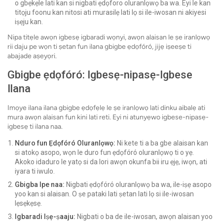
o gbẹkẹle lati kan si nigbati ẹdọforo oluranlọwọ ba wa. Eyi le kan
titọju foonu kan nitosi ati murasilẹ lati lọ si ile-iwosan ni akiyesi
iṣẹju kan.
Nipa titẹle awọn igbesẹ igbaradi wọnyi, awọn alaisan le ṣe iranlọwọ
rii daju pe wọn ti ṣetan fun ilana gbigbe ẹdọfóró, jijẹ iṣeeṣe ti
abajade aṣeyọri.
Gbigbe ẹdọfóró: Igbesẹ-nipasẹ-Igbese
Ilana
Imọye ilana ilana gbigbe ẹdọfẹlẹ le ṣe iranlọwọ lati dinku aibalẹ ati
mura awọn alaisan fun kini lati reti. Eyi ni atunyẹwo igbese-nipasẹ-
igbesẹ ti ilana naa.
Nduro fun Ẹdọfóró Oluranlọwọ:
Ni kete ti a ba gbe alaisan kan
si atokọ asopo, wọn le duro fun ẹdọfóró oluranlọwọ ti o yẹ.
Akoko idaduro le yatọ si da lori awọn okunfa bii iru ẹjẹ, iwọn, ati
iyara ti iwulo.
Gbigba Ipe naa:
Nigbati ẹdọfóró oluranlọwọ ba wa, ile-iṣẹ asopo
yoo kan si alaisan. O ṣe pataki lati ṣetan lati lọ si ile-iwosan
lẹsẹkẹsẹ.
Igbaradi Iṣẹ-ṣaaju:
Nigbati o ba de ile-iwosan, awọn alaisan yoo