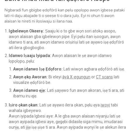
Ngbaradi fun gbigbe ẹdọfóró kan pẹlu ọpọlọpọ awọn igbesẹ pataki
lati rii daju abajade ti o ṣeeṣe ti o dara julọ. Eyi ni ohun ti awọn
alaisan le nireti ni ilọsiwaju si ilana naa.
Igbelewọn Okeerẹ:
Ṣaaju ki o to gbe wọn sori atokọ asopo,
awọn alaisan gba igbelewọn pipe. Eyi pẹlu itan iṣoogun, awọn
idanwo ti ara, ati awọn idanwo oriṣiriṣi lati ṣe ayẹwo iṣẹ ẹdọfóró
ati ilera gbogbogbo.
Idanwo Iṣaaju Iyipada:
Awọn alaisan le ṣe awọn idanwo
lọpọlọpọ, pẹlu:
Awọn idanwo Iṣẹ Ẹdọforo:
Lati wiwọn agbara ẹdọfóró ati iṣẹ.
Awọn ẹkọ Aworan:
Bi eleyi
àyà X-egungun
or
CT scans
lati
visualize ẹdọfóró be.
Awọn idanwo ẹjẹ:
Lati ṣayẹwo fun awọn akoran, iṣẹ ti ara, ati
ibamu iru ẹjẹ.
Iṣiro ọkan ọkan:
Lati ṣe ayẹwo ilera ọkan, pẹlu ẹya
iwoyi
tabi
wahala igbeyewo.
Awọn iyipada Igbesi aye: A le gba awọn alaisan niyanju lati ṣe
awọn ayipada igbesi aye, gẹgẹbi didasilẹ siga mimu, imudarasi
ounjẹ, ati jijẹ iṣẹ ṣiṣe ti ara. Awọn ayipada wọnyi le ṣe alekun ilera