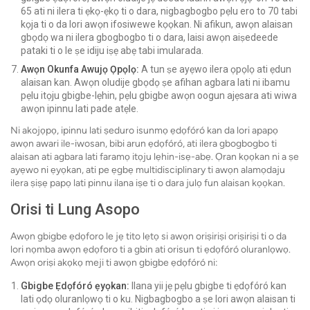
65 ati ni ilera ti ẹkọ-ẹkọ ti o dara, nigbagbogbo pẹlu ero to 70 tabi
kọja ti o da lori awọn ifosiwewe kọọkan. Ni afikun, awọn alaisan
gbọdọ wa ni ilera gbogbogbo ti o dara, laisi awọn aiṣedeede
pataki ti o le ṣe idiju iṣẹ abẹ tabi imularada.
Awọn Okunfa Awujọ Ọpọlọ:
A tun ṣe ayẹwo ilera ọpọlọ ati ẹdun
alaisan kan. Awọn oludije gbọdọ ṣe afihan agbara lati ni ibamu
pẹlu itọju gbigbe-lẹhin, pẹlu gbigbe awọn oogun ajẹsara ati wiwa
awọn ipinnu lati pade atẹle.
Ni akojọpọ, ipinnu lati ṣeduro isunmọ ẹdọfóró kan da lori apapọ
awọn awari ile-iwosan, bibi arun ẹdọfóró, ati ilera gbogbogbo ti
alaisan ati agbara lati faramọ itọju lẹhin-isẹ-abẹ. Ọran kọọkan ni a ṣe
ayẹwo ni ẹyọkan, ati pe ẹgbẹ multidisciplinary ti awọn alamọdaju
ilera ṣiṣẹ papọ lati pinnu ilana iṣe ti o dara julọ fun alaisan kọọkan.
Orisi ti Lung Asopo
Awọn gbigbe ẹdọforo le jẹ tito lẹtọ si awọn oriṣiriṣi oriṣiriṣi ti o da
lori nọmba awọn ẹdọforo ti a gbin ati orisun ti ẹdọfóró oluranlọwọ.
Awọn oriṣi akọkọ meji ti awọn gbigbe ẹdọfóró ni:
Gbigbe Ẹdọfóró ẹyọkan:
Ilana yii jẹ pẹlu gbigbe ti ẹdọfóró kan
lati ọdọ oluranlọwọ ti o ku. Nigbagbogbo a ṣe lori awọn alaisan ti