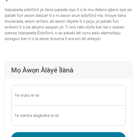
Iṣipopada ẹdọfóró jẹ ilana iyipada-aye ti o le mu didara igbesi aye ṣe
pataki fun awọn alaisan ti o ni awọn arun ẹdọfóró nla. Imọye ilana
imularada, awọn anfani, ati awọn idiyele ti o pọju jẹ pataki fun
ẹnikẹni ti o ṣe akiyesi aṣayan yii. Ti iwọ tabi olufẹ kan ba n ṣawari
iṣeeṣe Iṣipopada Ẹdọfóró, o ṣe pataki lati sọrọ pẹlu alamọdaju
iṣoogun kan ti o le pese itọsọna ti ara ẹni ati atilẹyin.
Mọ Àwọn Àlàyé Ìlànà
Tẹ OTP sii: