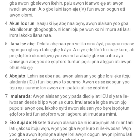
gba awọn igbelewọn ikẹhin, pẹlu awọn idanwo ẹjẹ ati awọn
iwadii aworan. A o gbe laini iṣọn-ẹjẹ (IV) fun awọn oogun ati
awọn olomi.
Akuniloorun:
Ṣaaju ki iṣẹ abẹ naa bẹrẹ, awọn alaisan yoo gba
akuniloorun gbogbogbo, ni idaniloju pe wọn ko ni imọra ati laisi
irora lakoko ilana naa.
Ilana Iṣẹ abẹ:
Dọkita abẹ naa yoo ṣe lila ninu àyà, paapaa nipasẹ
egungun igbaya tabi ẹgbẹ ti àyà. A o yọ ẹdọfóró ti o bajẹ kuro, ati
pe ẹdọfóró oluranlọwọ yoo wa ni farabalẹ gbe sinu iho àyà.
Onisegun abẹ yoo so ẹdọfóró tuntun pọ si ọna atẹgun ati awọn
ohun elo ẹjẹ.
Abojuto:
Lẹhin iṣẹ abẹ naa, awọn alaisan yoo gbe lọ si ẹka itọju
aladanla (ICU) fun ibojuwo to sunmọ. Awọn oṣiṣẹ iṣoogun yoo
tọju oju isunmọ lori awọn ami pataki ati iṣẹ ẹdọfóró.
Imularada:
Awọn alaisan yoo yipada diẹdiẹ lati ICU si yara ile-
iwosan deede bi ipo wọn ṣe duro. Imularada le gba awọn ọjọ
pupọ si awọn ọsẹ, lakoko eyiti awọn alaisan yoo bẹrẹ isọdọtun
ẹdọforo lati fun ẹdọforo wọn lagbara ati imudara mimi.
Ètò ìtújáde:
Ni kete ti awọn alaisan ba ni iduroṣinṣin ati ni anfani
lati ṣakoso itọju wọn, wọn yoo gba wọn kuro ni ile-iwosan. Wọn
yoo gba awọn itọnisọna alaye lori awọn oogun, awọn ipinnu lati