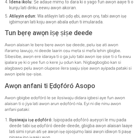
Idena ikolu:
Ṣe adaṣe mimọ to dara ki o yago fun awọn aaye ti o
kunju lati dinku eewu awọn akoran.
Atilẹyin ẹdun:
Wa atilẹyin lati ọdọ ẹbi, awọn ọrẹ, tabi awọn iṣẹ
igbimọran lati koju awọn abala ẹdun ti imularada.
Tun bẹrẹ awọn iṣẹ ṣiṣe deede
Awọn alaisan le bẹrẹ bẹrẹ awọn iṣẹ deede, pẹlu iṣẹ ati awọn
ifaramọ lawujọ, ni deede laarin oṣu mẹta si mẹfa lẹhin gbigbe.
Sibẹsibẹ, awọn ere idaraya ti o ga julọ tabi awọn iṣẹ ṣiṣe ti o fa ewu
ipalara yẹ ki o yee fun o kere ju ọdun kan. Nigbagbogbo kan si
alagbawo pẹlu awọn olupese ilera ṣaaju ṣiṣe awọn ayipada pataki si
awọn ipele iṣẹ-ṣiṣe.
Awọn anfani ti Ẹdọfóró Asopo
Awọn gbigbe ẹdọfóró le ṣe ilọsiwaju didara igbesi aye fun awọn
alaisan ti o jiya lati awọn arun ẹdọfóró nla. Eyi ni diẹ ninu awọn
anfani pataki:
Ilọsiwaju iṣẹ ẹdọfóró:
Iṣipopada ẹdọfóró aṣeyọri le mu pada
deede tabi iṣẹ ẹdọfóró deede-deede, gbigba awọn alaisan laaye
lati simi rọrun ati ṣe awọn iṣẹ ojoojumọ laisi awọn idiwọn ti paṣẹ
nipasẹ ipo iṣaaju wọn.