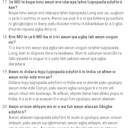
Ṣe MO le kopa ninu awọn ere idaraya lẹhin Iṣipopada ẹdọfóró
kan?
Ikopa ninu awọn ere idaraya lẹhin Iṣipopada Lung ṣee ṣe, ṣugbọn
o yẹ ki o sunmọ ni iṣọra. Awọn iṣẹ ṣiṣe ti o ni ipa kekere jẹ iṣeduro
ni gbogbogbo ni ibẹrẹ, pẹlu ilosoke mimu ni kikankikan bi a ti gba
imọran nipasẹ ẹgbẹ ilera rẹ.
Kini MO le ṣe ti MO ba ni iriri awọn ipa ẹgbẹ lati awọn oogun
mi?
Ti o ba ni iriri awọn ipa ẹgbẹ lati awọn oogun rẹ lẹhin Iṣipopada
Lung, kan si olupese ilera rẹ lẹsẹkẹsẹ. Wọn le ṣatunṣe iwọn lilo rẹ
tabi yipada si oogun ti o yatọ lati ṣakoso awọn ipa ẹgbẹ
daradara.
Bawo ni didara itọju Iṣipopada ẹdọfóró ni India ṣe afiwe si
awọn orilẹ-ede miiran?
Didara itọju Iṣipopada ẹdọfóró ni India wa ni deede pẹlu ọpọlọpọ
awọn orilẹ-ede Oorun, pẹlu awọn ẹgbẹ iṣoogun ti o ni iriri ati
awọn ohun elo ilọsiwaju. Ni afikun, idiyele ilana naa dinku pupọ ni
India, ti o jẹ ki o jẹ aṣayan ti o wuyi fun ọpọlọpọ awọn alaisan.
Awọn orisun atilẹyin wo ni o wa fun awọn alaisan Gbigbe
ẹdọfóró?
Awọn alaisan Iṣipopada ẹdọfóró le wọle si ọpọlọpọ awọn orisun
atilẹyin, pẹlu awọn iṣẹ igbimọran, awọn ẹgbẹ atilẹyin, ati awọn