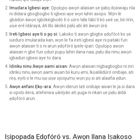
Imudara Igbesi aye:
Ọpọlọpọ awọn alaisan ṣe ijabọ ilọsiwaju nla
ni didara gbogbogbo ti igbesi aye wọn lẹhin asopo. Wọ́n lè
gbádùn àwọn ìgbòkègbodò tí ó ṣòro tẹ́lẹ̀ tàbí tí kò ṣeé ṣe, bíi rírìn,
ṣíṣe eré ìdárayá, àti lílo àkókò pẹ̀lú ẹbí àti àwọn ọ̀rẹ́.
Ireti Igbesi aye ti o pọ si:
Lakoko ti awọn gbigbe ẹdọfóró ko ṣe
iṣeduro imularada kan, wọn le fa ireti igbesi aye ni pataki fun
awọn alaisan ti o ni arun ẹdọfóró ipele-ipari. Ọpọlọpọ awọn
alaisan n gbe fun ọdun pupọ lẹhin ilana naa, pẹlu diẹ ninu awọn
igbadun igbesi aye to dara.
Idinku ninu Awọn aami aisan:
Awọn alaisan nigbagbogbo ni iriri
idinku ninu awọn aami aiṣan bii kuru ẹmi, Ikọaláìdúró onibaje, ati
rirẹ, eyiti o le mu iṣẹ ṣiṣe ojoojumọ wọn pọ si ati alaafia ẹdun.
Awọn anfani Ẹkọ-ara:
Awọn iderun lati onibaje aisan le ja si dara
si opolo ilera, atehinwa ṣàníyàn ati şuga ni nkan ṣe pẹlu àìdá
ẹdọfóró arun.
Iṣipopada Ẹdọfóró vs. Awọn Ilana Iṣakoso