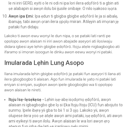
le ni iriri GERD, eyiti o le ni odi ni ipa lori ilera ẹdọfóró ti a gbin ati
ṣe alabapin si awọn ilolu bii ijusile onibaje. O nilo iṣakoso iṣọra.
Awọn ipa Ẹmi:
Ipa ẹdun ti gbigba gbigbe ẹdọfóró le ja si aibalẹ,
ibanujẹ, tabi awọn ọran ilera ọpọlọ miiran. Atilẹyin ati imọran jẹ
pataki fun didaju.
Lakoko ti awọn ewu wọnyi le dun nipa, o ṣe pataki lati ranti pe
ọpọlọpọ awọn alaisan ni iriri awọn abajade aṣeyọri ati ilọsiwaju
didara igbesi aye lẹhin gbigbe ẹdọfóró. Itọju atẹle nigbagbogbo ati
ifaramọ si imọran iṣoogun le dinku awọn eewu wọnyi ni pataki.
Imularada Lẹhin Lung Asopo
Ilana imularada lẹhin gbigbe ẹdọfóró jẹ pataki fun aṣeyọri ti ilana ati
ilera gbogbogbo ti alaisan. Ago fun imularada le yatọ ni pataki lati
eniyan si eniyan, ṣugbọn awọn ipele gbogbogbo wa ti ọpọlọpọ
awọn alaisan le nireti.
Itọju Isẹ-lẹsẹkẹsẹ -
Lẹhin iṣẹ-abẹ isọdọmọ ẹdọfóró, awọn
alaisan ni igbagbogbo gbe lọ si Ẹka Itọju Itoju (ICU) fun abojuto to
sunmọ. Ipele ibẹrẹ yii gba to bii 1 si 3 ọjọ. Lakoko yii, awọn
olupese ilera yoo ṣe atẹle awọn ami pataki, iṣẹ ẹdọfóró, ati awọn
ami eyikeyi ti awọn ilolu. Awọn alaisan le wa lori awọn ẹrọ
atẹgun fun igba diẹ lati ṣe iranlọwọ pẹlu mimi.