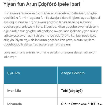
Yiyan fun Arun Ẹdọfóró Ipele Ipari
Fun awọn ẹni-kọọkan ti o ni ijiya, arun ẹdọfóró ipele-ipari, gbigbe
ẹdọfóró n funni ni agbara fun ilọsiwaju didara ti igbesi aye ati igbesi
aye gigun nipasẹ rirọpo awọn ẹdọforo ti o ni aisan pẹlu awọn
ẹdọforo oluranlọwọ ni ilera. Sibẹsibẹ, kii ṣe gbogbo awọn alaisan ni
o jẹ oludije fun gbigbe, ati ọpọlọpọ awọn ilana iṣakoso yiyan ni a lo
lati ṣakoso awọn aami aisan, mu iṣẹ ẹdọfóró to ku, tabi pese itọju
atilẹyin. Yiyan itọju da lori arun ẹdọfóró kan pato, biburu rẹ, ilera
gbogbogbo ti alaisan, ati awọn ayanfẹ ti ara ẹni.
Loye awọn ọna oriṣiriṣi wọnyi jẹ pataki fun awọn alaisan ati awọn
idile wọn.
Ẹya-Ara
Asopo Ẹdọforo
Iwon Lila
Tobi (abẹ àyà)
Igbapada
Gigun (awọn ọsẹ ni ICU, awọ