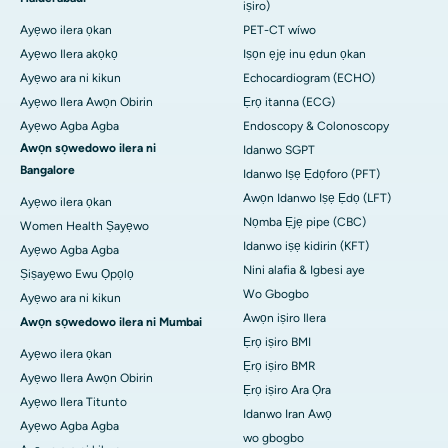
iṣiro)
Ayẹwo ilera ọkan
PET-CT wíwo
Ayẹwo Ilera akọkọ
Iṣọn ẹjẹ inu ẹdun ọkan
Ayẹwo ara ni kikun
Echocardiogram (ECHO)
Ayẹwo Ilera Awọn Obirin
Ẹrọ itanna (ECG)
Ayẹwo Agba Agba
Endoscopy & Colonoscopy
Awọn sọwedowo ilera ni
Idanwo SGPT
Bangalore
Idanwo Iṣẹ Ẹdọforo (PFT)
Awọn Idanwo Iṣẹ Ẹdọ (LFT)
Ayẹwo ilera ọkan
Nọmba Ẹjẹ pipe (CBC)
Women Health Ṣayẹwo
Idanwo iṣẹ kidirin (KFT)
Ayẹwo Agba Agba
Nini alafia & Igbesi aye
Ṣiṣayẹwo Ewu Ọpọlọ
Wo Gbogbo
Ayẹwo ara ni kikun
Awọn iṣiro Ilera
Awọn sọwedowo ilera ni Mumbai
Ẹrọ iṣiro BMI
Ayẹwo ilera ọkan
Ẹrọ iṣiro BMR
Ayẹwo Ilera Awọn Obirin
Ẹrọ iṣiro Ara Ọra
Ayẹwo Ilera Titunto
Idanwo Iran Awọ
Ayẹwo Agba Agba
wo gbogbo