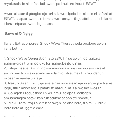
myofascial le ni anfani lati awọn ipa imukuro irora ti ESWT.
Awọn alaisan ti gbogbo ọjọ-ori ati awọn ipele iṣẹ-ṣiṣe le ni anfani lati
ESWT, paapaa awọn ti o fẹran awọn aṣayan itọju aibikita tabi ti ko rii
iderun nipasẹ awọn itọju ti aṣa.
Bawo ni O Nṣiṣẹ
Ilana ti Extracorporeal Shock Wave Therapy pẹlu ọpọlọpọ awọn
ilana bọtini:
1. Shock Wave Generation: Eto ESWT n ṣe awọn igbi agbara
agbara-giga ti o ni idojukọ lori agbegbe itọju naa.
2. Ilaluja Tissue: Awọn igbi-mọnamọna wọnyi wọ inu awọ ara ati
awọn iṣan ti o wa ni abẹlẹ, ṣiṣẹda microtraumas ti o mu idahun
iwosan adayeba ti ara jẹ.
3. Alekun Sisan Ẹjẹ: Itọju ailera naa nmu sisan ẹjẹ ni agbegbe ti a ṣe
itọju, fifun awọn eroja pataki ati atẹgun lati ṣe iwosan iwosan.
4. Collagen Production: ESWT nmu iṣelọpọ ti collagen,
amuaradagba pataki kan fun atunṣe àsopọ ati isọdọtun.
5. Idinku irora: Itọju ailera npa awọn ipa ọna irora, ti o mu ki idinku
irora irora ati iṣẹ ti o dara.