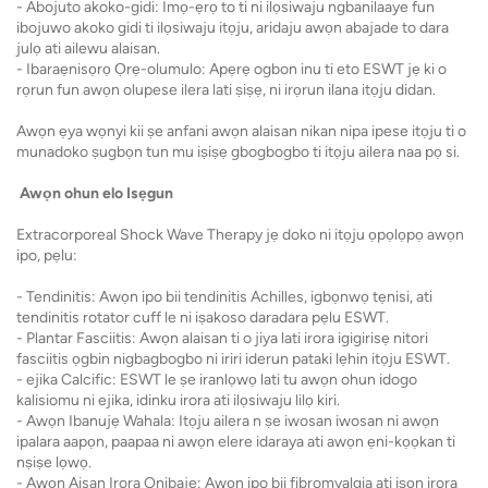
- Abojuto akoko-gidi: Imọ-ẹrọ to ti ni ilọsiwaju ngbanilaaye fun
ibojuwo akoko gidi ti ilọsiwaju itọju, aridaju awọn abajade to dara
julọ ati ailewu alaisan.
- Ibaraẹnisọrọ Ọrẹ-olumulo: Apẹrẹ ogbon inu ti eto ESWT jẹ ki o
rọrun fun awọn olupese ilera lati ṣiṣẹ, ni irọrun ilana itọju didan.
Awọn ẹya wọnyi kii ṣe anfani awọn alaisan nikan nipa ipese itọju ti o
munadoko ṣugbọn tun mu iṣiṣẹ gbogbogbo ti itọju ailera naa pọ si.
Awọn ohun elo Isẹgun
Extracorporeal Shock Wave Therapy jẹ doko ni itọju ọpọlọpọ awọn
ipo, pẹlu:
- Tendinitis: Awọn ipo bii tendinitis Achilles, igbọnwọ tẹnisi, ati
tendinitis rotator cuff le ni iṣakoso daradara pẹlu ESWT.
- Plantar Fasciitis: Awọn alaisan ti o jiya lati irora igigirisẹ nitori
fasciitis ọgbin nigbagbogbo ni iriri iderun pataki lẹhin itọju ESWT.
- ejika Calcific: ESWT le ṣe iranlọwọ lati tu awọn ohun idogo
kalisiomu ni ejika, idinku irora ati ilọsiwaju lilọ kiri.
- Awọn Ibanujẹ Wahala: Itọju ailera n ṣe iwosan iwosan ni awọn
ipalara aapọn, paapaa ni awọn elere idaraya ati awọn ẹni-kọọkan ti
nṣiṣe lọwọ.
- Awọn Aisan Irora Onibaje: Awọn ipo bii fibromyalgia ati iṣọn irora