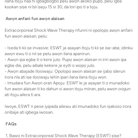
Ilana itọju naa ni igbagbogbo pẹlu awọn akoko pupọ, pẹlu igba
kọọkan ṣiṣe ni bii iṣẹju 15 si 30, da lori ipo ti a tọju.
Awọn anfani fun awọn alaisan
Extracorporeal Shock Wave Therapy nfunni ni ọpọlọpọ awọn anfani
fun awọn alaisan, pẹlu:
- Iseda ti kii ṣe invasive: ESWT jẹ aṣayan itọju ti kii ṣe iṣẹ-abẹ, idinku
awọn ewu ti o nii ṣe pẹlu awọn ilana apanirun.
- Awọn ipa ẹgbẹ ti o kere julọ: Pupọ awọn alaisan ni iriri awọn ipa
ẹgbẹ diẹ, pẹlu aibalẹ kekere jẹ eyiti o wọpọ julọ.
- Awọn abajade Ilọsiwaju: Ọpọlọpọ awọn alaisan ṣe ijabọ iderun
irora nla ati iṣẹ ilọsiwaju lẹhin ipari ilana ilana itọju wọn.
- Imudara fun Awọn ọran Apọju: ESWT le jẹ aṣayan ti o munadoko
fun awọn alaisan ti ko dahun si awọn itọju miiran, pẹlu awọn oogun
ati itọju ailera ti ara.
Iwoye, ESWT n pese iyipada ailewu ati imunadoko fun iṣakoso irora
onibaje ati igbega iwosan.
FAQs
1. Bawo ni Extracorporeal Shock Wave Therapy (ESWT) ṣiṣẹ?