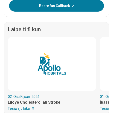
Tẹ OTP sii:
Beere fun Callback
Laipe ti fi kun
02. Oṣu Kẹsan .2026
01. Oṣu
Lílóye Cholesterol àti Stroke
Ìbáṣepọ̀
Tẹsiwaju kika
Tẹsiwaj