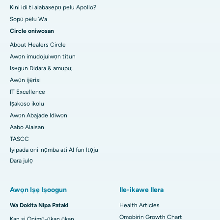
Kini idi ti alabaṣepọ pẹlu Apollo?
Sopọ pẹlu Wa
Circle oniwosan
About Healers Circle
Awọn imudojuiwọn titun
Isẹgun Didara & amupu;
Awọn ijẹrisi
IT Excellence
Iṣakoso ikolu
Awọn Abajade Idiwọn
Aabo Alaisan
TASCC
Iyipada oni-nọmba ati AI fun Itọju
Dara julọ
Awọn Iṣẹ Iṣoogun
Ile-ikawe Ilera
Wa Dokita Nipa Pataki
Health Articles
Omobirin Growth Chart
Kan si Onimọ-ọkan ọkan