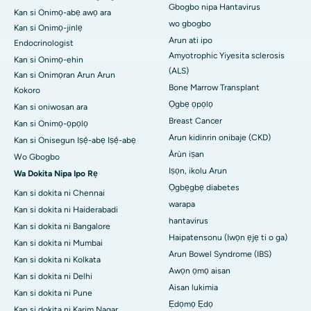
Gbogbo nipa Hantavirus
Kan si Onimọ-abẹ awọ ara
wo gbogbo
Kan si Onimọ-jinlẹ
Arun ati ipo
Endocrinologist
Amyotrophic Yiyesita sclerosis
Kan si Onimọ-ehin
(ALS)
Kan si Onimọran Arun Arun
Bone Marrow Transplant
Kokoro
Ọgbẹ ọpọlọ
Kan si oniwosan ara
Breast Cancer
Kan si Onimọ-ọpọlọ
Arun kidinrin onibaje (CKD)
Kan si Onisegun Iṣẹ́-abẹ Iṣẹ́-abẹ
Àrùn iṣan
Wo Gbogbo
Iṣọn, ikolu Arun
Wa Dokita Nipa Ipo Rẹ
Ọgbẹgbẹ diabetes
Kan si dokita ni Chennai
warapa
Kan si dokita ni Haiderabadi
hantavirus
Kan si dokita ni Bangalore
Haipatensonu (Iwọn ẹjẹ ti o ga)
Kan si dokita ni Mumbai
Arun Bowel Syndrome (IBS)
Kan si dokita ni Kolkata
Awọn ọmọ aisan
Kan si dokita ni Delhi
Aisan lukimia
Kan si dokita ni Pune
Ẹdọmọ Ẹdọ
Kan si dokita ni Karim Nagar