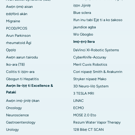
iṣọn Jijinlẹ
Awọn ọmọ aisan
Blue sclera
ẹdọfóró akàn
Ifun inu tabi Ẹjẹ ti a ko ṣakoso
Migraine
jaundice agba
PCOD/PCOS
Wo Gbogbo
Arun Parkinson
Imọ-ẹrọ Ilera
rheumatoid Àgì
Ọpọlọ
DaVinci XI-Robotic Systems
Awọn aarun tairodu
CyberKnife-Accuray
Iko-ara (TB)
Meril Cuvis Robotics
Colitis ti iṣọn-ara
Cori nipasẹ Smith & Arakunrin
Gbogun ti Hepatitis
Stryker nipasẹ Mako
Awọn ile-iṣẹ ti Excellence &
3D Neuro-lilọ System
Pataki
3 TESLA MRI
Awọn imọ-jinlẹ ọkan
LINAC
Oncology
ECMO
Neuroscience
MOSE 2.0 Eto
Gastroenterology
Rezum Water Vapor Therapy
Urology
128 Bibẹ CT SCAN