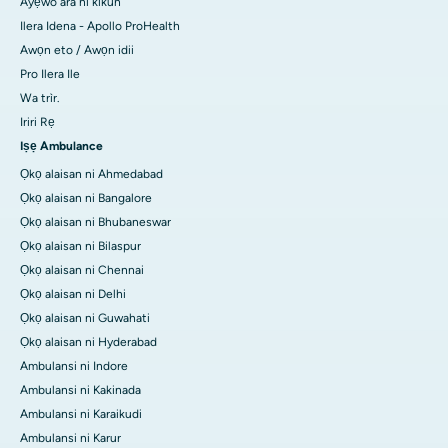
Ayẹwo ara ni kikun
Ilera Idena - Apollo ProHealth
Awọn eto / Awọn idii
Pro Ilera Ile
Wa trìr.
Iriri Rẹ
Iṣẹ Ambulance
Ọkọ alaisan ni Ahmedabad
Ọkọ alaisan ni Bangalore
Ọkọ alaisan ni Bhubaneswar
Ọkọ alaisan ni Bilaspur
Ọkọ alaisan ni Chennai
Ọkọ alaisan ni Delhi
Ọkọ alaisan ni Guwahati
Ọkọ alaisan ni Hyderabad
Ambulansi ni Indore
Ambulansi ni Kakinada
Ambulansi ni Karaikudi
Ambulansi ni Karur