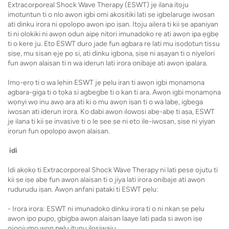
Extracorporeal Shock Wave Therapy (ESWT) jẹ ilana itọju
imotuntun ti o nlo awọn igbi omi akositiki lati ṣe igbelaruge iwosan
ati dinku irora ni ọpọlọpọ awọn ipo iṣan. Itọju ailera ti kii ṣe apaniyan
ti ni olokiki ni awọn ọdun aipẹ nitori imunadoko rẹ ati awọn ipa ẹgbẹ
ti o kere ju. Eto ESWT duro jade fun agbara rẹ lati mu isọdọtun tissu
ṣiṣẹ, mu sisan ẹjẹ pọ si, ati dinku igbona, ṣiṣe ni aṣayan ti o niyelori
fun awọn alaisan ti n wa iderun lati irora onibaje ati awọn ipalara.
Imọ-ẹrọ ti o wa lẹhin ESWT jẹ pẹlu iran ti awọn igbi mọnamọna
agbara-giga ti o tọka si agbegbe ti o kan ti ara. Awọn igbi mọnamọna
wọnyi wọ inu awọ ara ati ki o mu awọn iṣan ti o wa labẹ, igbega
iwosan ati iderun irora. Ko dabi awọn ilowosi abẹ-abẹ ti aṣa, ESWT
jẹ ilana ti kii ṣe invasive ti o le ṣee ṣe ni eto ile-iwosan, ṣiṣe ni yiyan
irọrun fun ọpọlọpọ awọn alaisan.
idi
Idi akọkọ ti Extracorporeal Shock Wave Therapy ni lati pese ojutu ti
kii ṣe iṣẹ abẹ fun awọn alaisan ti o jiya lati irora onibaje ati awọn
rudurudu iṣan. Awọn anfani pataki ti ESWT pẹlu:
- Irora irora: ESWT ni imunadoko dinku irora ti o ni nkan ṣe pẹlu
awọn ipo pupọ, gbigba awọn alaisan laaye lati pada si awọn iṣẹ
ojoojumọ wọn pẹlu itunu ilọsiwaju.