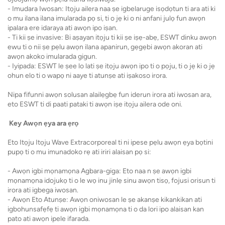
- Imudara Iwosan: Itọju ailera naa ṣe igbelaruge isọdọtun ti ara ati ki
o mu ilana ilana imularada pọ si, ti o jẹ ki o ni anfani julọ fun awọn
ipalara ere idaraya ati awọn ipo iṣan.
- Ti kii ṣe invasive: Bi aṣayan itọju ti kii ṣe iṣẹ-abẹ, ESWT dinku awọn
ewu ti o nii ṣe pẹlu awọn ilana apanirun, gẹgẹbi awọn akoran ati
awọn akoko imularada gigun.
- Iyipada: ESWT le ṣee lo lati ṣe itọju awọn ipo ti o pọju, ti o jẹ ki o jẹ
ohun elo ti o wapọ ni aaye ti atunṣe ati iṣakoso irora.
Nipa fifunni awọn solusan alailẹgbẹ fun iderun irora ati iwosan ara,
eto ESWT ti di paati pataki ti awọn iṣe itọju ailera ode oni.
Key Awọn ẹya ara ẹrọ
Eto Itọju Itọju Wave Extracorporeal ti ni ipese pẹlu awọn ẹya bọtini
pupọ ti o mu imunadoko rẹ ati iriri alaisan pọ si:
- Awọn igbi mọnamọna Agbara-giga: Eto naa n ṣe awọn igbi
mọnamọna idojukọ ti o le wọ inu jinlẹ sinu awọn tisọ, fojusi orisun ti
irora ati igbega iwosan.
- Awọn Eto Atunṣe: Awọn oniwosan le ṣe akanṣe kikankikan ati
igbohunsafẹfẹ ti awọn igbi mọnamọna ti o da lori ipo alaisan kan
pato ati awọn ipele ifarada.