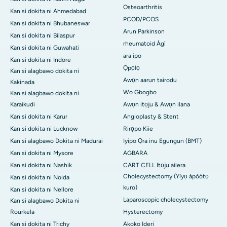
Osteoarthritis
Kan si dokita ni Ahmedabad
PCOD/PCOS
Kan si dokita ni Bhubaneswar
Arun Parkinson
Kan si dokita ni Bilaspur
rheumatoid Àgì
Kan si dokita ni Guwahati
ara ipo
Kan si dokita ni Indore
Ọpọlọ
Kan si alagbawo dokita ni
Awọn aarun tairodu
Kakinada
Wo Gbogbo
Kan si alagbawo dokita ni
Karaikudi
Awọn itọju & Awọn ilana
Kan si dokita ni Karur
Angioplasty & Stent
Kan si dokita ni Lucknow
Rirọpo Kiie
Kan si alagbawo Dokita ni Madurai
Iyipo Ọra inu Egungun (BMT)
Kan si dokita ni Mysore
AGBARA
Kan si dokita ni Nashik
CART CELL Itọju ailera
Cholecystectomy (Yíyọ àpòòtọ
Kan si dokita ni Noida
kuro)
Kan si dokita ni Nellore
Laparoscopic cholecystectomy
Kan si alagbawo Dokita ni
Rourkela
Hysterectomy
Kan si dokita ni Trichy
Akoko Ideri