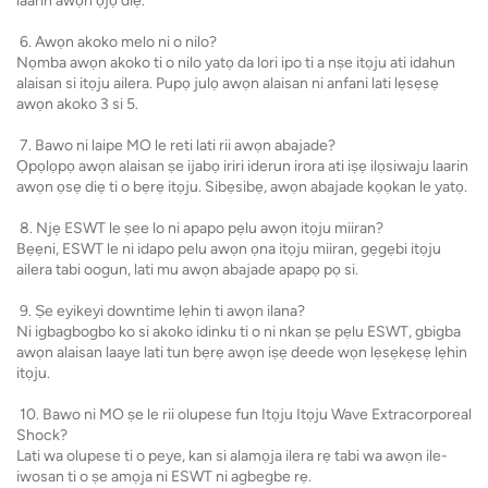
laarin awọn ọjọ diẹ.
6. Awọn akoko melo ni o nilo?
Nọmba awọn akoko ti o nilo yatọ da lori ipo ti a nṣe itọju ati idahun
alaisan si itọju ailera. Pupọ julọ awọn alaisan ni anfani lati lẹsẹsẹ
awọn akoko 3 si 5.
7. Bawo ni laipe MO le reti lati rii awọn abajade?
Ọpọlọpọ awọn alaisan ṣe ijabọ iriri iderun irora ati iṣẹ ilọsiwaju laarin
awọn ọsẹ diẹ ti o bẹrẹ itọju. Sibẹsibẹ, awọn abajade kọọkan le yatọ.
8. Njẹ ESWT le ṣee lo ni apapo pẹlu awọn itọju miiran?
Bẹẹni, ESWT le ni idapo pelu awọn ọna itọju miiran, gẹgẹbi itọju
ailera tabi oogun, lati mu awọn abajade apapọ pọ si.
9. Ṣe eyikeyi downtime lẹhin ti awọn ilana?
Ni igbagbogbo ko si akoko idinku ti o ni nkan ṣe pẹlu ESWT, gbigba
awọn alaisan laaye lati tun bẹrẹ awọn iṣẹ deede wọn lẹsẹkẹsẹ lẹhin
itọju.
10. Bawo ni MO ṣe le rii olupese fun Itọju Itọju Wave Extracorporeal
Shock?
Lati wa olupese ti o peye, kan si alamọja ilera rẹ tabi wa awọn ile-
iwosan ti o ṣe amọja ni ESWT ni agbegbe rẹ.