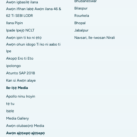
Bhubaneswar
Awọn igbasilẹ ilana
Ile-iwosan ti o dara julọ ni Swargate, Pune
Bilaspur
Awọn ifihan labẹ Awọn ilana 46 &
Ile-iwosan akàn ti awọn obinrin ti o dara julọ ni Guusu Delhi
62 Ti SEBI LODR
Rourkela
Ilana Pipin
Bhopal
Ipade Ipejọ NCLT
Jabalpur
Awọn ipin ti ko ni ẹtọ
Navsari, Ile-iwosan Nirali
Awọn ohun idogo Ti ko ni aabo ti
Ipe
Akopọ Ero ti Eto
ipolongo
Atunto SAP 2018
Kan si Awọn alaye
Ile-iṣẹ Media
Apollo ninu Iroyin
tẹ tu
Iṣẹlẹ
Media Gallery
Awọn olubasọrọ Media
Awọn ajọṣepọ ajọṣepọ