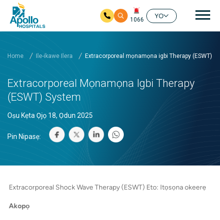
Mai
YO
1066
Rekọja si akọkọ akoonu
Home
Ile-ikawe Ilera
Extracorporeal mọnamọna igbi Therapy (ESWT) S
Extracorporeal Mọnamọna Igbi Therapy
(ESWT) System
Oṣu Kẹta Ọjọ 18, Ọdun 2025
Pin Nipasẹ:
Extracorporeal Shock Wave Therapy (ESWT) Eto: Itọsọna okeerẹ
Akopọ