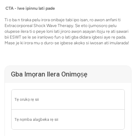
CTA - Iwe ipinnu lati pade
Ti o ba n tiraka pẹlu irora onibaje tabi ipo iṣan, ro awọn anfani ti
Extracorporeal Shock Wave Therapy. Ṣe eto ijumọsọrọ pẹlu
olupese ilera ti o peye loni lati jiroro awọn aṣayan itọju rẹ ati ṣawari
bii ESWT ṣe le ṣe iranlọwọ fun ọ lati gba didara igbesi aye rẹ pada.
Maṣe jẹ ki irora mu ọ duro-ṣe igbesẹ akọkọ si iwosan ati imularada!
Gba Imọran Ilera Onimọṣẹ