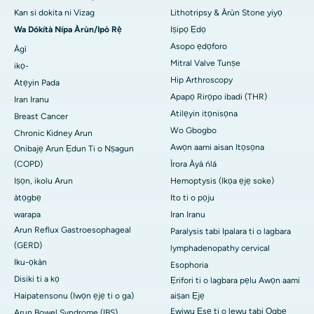
Kan si dokita ni Vizag
Lithotripsy & Àrùn Stone yiyọ
Wa Dókítà Nípa Àrùn/Ipò Rẹ̀
Iṣipọ Ẹdọ
Asopo ẹdọforo
Àgì
Mitral Valve Tunṣe
ikọ-
Hip Arthroscopy
Atẹyin Pada
Apapọ Rirọpo ibadi (THR)
Iran Iranu
Atilẹyin itọnisọna
Breast Cancer
Wo Gbogbo
Chronic Kidney Arun
Awọn aami aisan Itọsọna
Onibajẹ Arun Ẹdun Ti o Nṣagun
(COPD)
Ìrora Àyà ńlá
Iṣọn, ikolu Arun
Hemoptysis (Ikọa ẹjẹ soke)
àtọgbẹ
Ito ti o pọju
warapa
Iran Iranu
Arun Reflux Gastroesophageal
Paralysis tabi Ipalara ti o lagbara
(GERD)
lymphadenopathy cervical
Iku-ọkàn
Esophoria
Disiki ti a kọ
Ẹrifori ti o lagbara pẹlu Awọn aami
Haipatensonu (Iwọn ẹjẹ ti o ga)
aiṣan Ẹjẹ
Ewiwu Ẹsẹ ti o lewu tabi Ọgbẹ
Arun Bowel Syndrome (IBS)