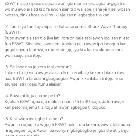
ESWT n ṣiṣẹ nipasẹ ṣiṣẹda awọn igbi mọnamọna agbara-giga ti o
wọ inu awọ ara ati ki o fa awọn iṣan ti o wa labẹ. Ilana yii n ṣe iwosan
iwosan, dinku irora, o si mu ki ẹjẹ san ni agbegbe ti o kan.
2. Tani o yẹ fun itọju nipa lilo Extracorporeal Shock Wave Therapy
(ESWT)?
Pupọ awọn alaisan ti o jiya lati irora onibaje tabi awọn ipo iṣan ni ẹtọ
fun ESWT. Sibẹsibẹ, awọn ẹni-kọọkan pẹlu awọn ipo iṣoogun kan,
gẹgẹbi oyun tabi awọn rudurudu ẹjẹ, yẹ ki o kan si olupese ilera
wọn ṣaaju ṣiṣe itọju.
3. Ṣe ilana naa jẹ irora tabi korọrun?
Lakoko ti diẹ ninu awọn alaisan le ni iriri aibalẹ kekere lakoko ilana
naa, ESWT ti farada ni gbogbogbo. Awọn kikankikan ti itọju le ṣe
atunṣe lati rii daju itunu alaisan.
4. Bawo ni itọju naa ṣe pẹ to?
Kọọkan ESWT igba ojo melo na laarin 15 to 30 iṣẹju, da lori awọn
kan pato majemu ti a itọju ati awọn agbegbe ti idojukọ.
5. Kini awọn ipa ẹgbẹ ti o pọju?
Awọn ipa ẹgbẹ ti o wọpọ ti ESWT pẹlu irora kekere, wiwu, tabi pupa
ni agbegbe itọju. Awọn ipa wọnyi nigbagbogbo jẹ igba diẹ ati yanju