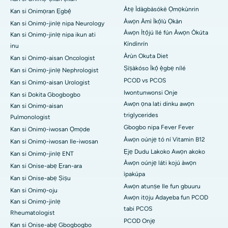
Àtẹ Ìdàgbàsókè Ọmọkùnrin
Kan si Onimọran Ẹgbẹ́
Àwọn Àmì Ìkọ́lù Ọkàn
Kan si Onimọ-jinlẹ nipa Neurology
Àwọn Ìtọ́jú Ilé fún Àwọn Òkúta
Kan si Onimọ-jinlẹ nipa ikun ati
Kíndìnrín
inu
Àrùn Okuta Diet
Kan si Onimọ-aisan Oncologist
Ṣíṣàkóso Ìkọ́ ẹ̀gbẹ nílé
Kan si Onimọ-jinlẹ Nephrologist
PCOD vs PCOS
Kan si Onimọ-aisan Urologist
Iwontunwonsi Onje
Kan si Dokita Gbogbogbo
Awọn ọna lati dinku awọn
Kan si Onimọ-aisan
triglycerides
Pulmonologist
Gbogbo nipa Fever Fever
Kan si Onimọ-iwosan Ọmọde
Àwọn oúnjẹ tó ní Vitamin B12
Kan si Onimọ-iwosan Ile-iwosan
Ẹjẹ Dudu Lakoko Awọn akoko
Kan si Onimọ-jinlẹ ENT
Àwọn oúnjẹ láti kojú àwọn
Kan si Onise-abẹ Ẹran-ara
ìpakúpa
Kan si Onise-abẹ Ṣiṣu
Awọn atunṣe Ile fun gbuuru
Kan si Onimọ-oju
Awọn itọju Adayeba fun PCOD
Kan si Onimọ-jinlẹ
tabi PCOS
Rheumatologist
PCOD Onjẹ
Kan si Onise-abẹ Gbogbogbo