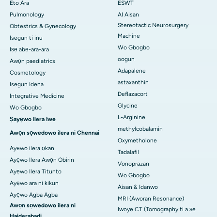
Eto Ara
ESWT
Pulmonology
AI Aisan
Stereotactic Neurosurgery
Obtestrics & Gynecology
Machine
Isegun ti inu
Wo Gbogbo
Iṣẹ abẹ-ara-ara
oogun
Awọn paediatrics
Adapalene
Cosmetology
astaxanthin
Isegun Idena
Deflazacort
Integrative Medicine
Glycine
Wo Gbogbo
L-Arginine
Ṣayẹwo Ilera Iwe
methylcobalamin
Awọn sọwedowo ilera ni Chennai
Oxymetholone
Ayẹwo ilera ọkan
Tadalafil
Ayẹwo Ilera Awọn Obirin
Vonoprazan
Ayẹwo Ilera Titunto
Wo Gbogbo
Ayẹwo ara ni kikun
Aisan & Idanwo
Ayẹwo Agba Agba
MRI (Aworan Resonance)
Awọn sọwedowo ilera ni
Iwoye CT (Tomography ti a ṣe
Haiderabadi