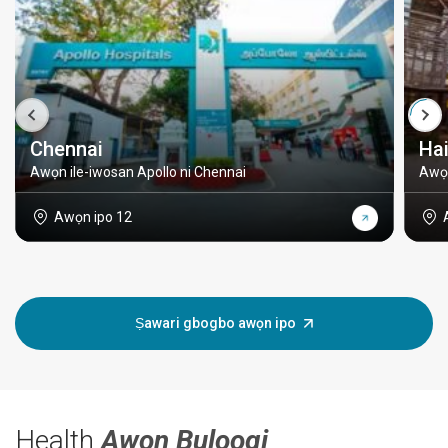
Chennai
Ha
Awọn ile-iwosan Apollo ni Chennai
Awọn
Awọn ipo 12
Ṣawari gbogbo awọn ipo
Health
Awọn Bulọọgi