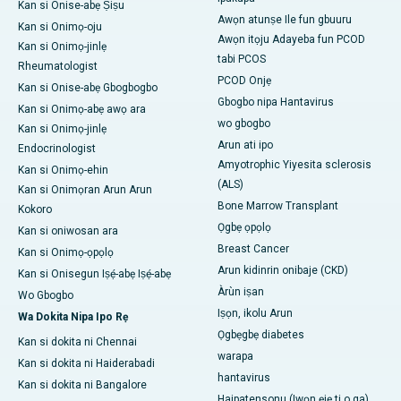
Kan si Onise-abẹ Ṣiṣu
Awọn atunṣe Ile fun gbuuru
Kan si Onimọ-oju
Awọn itọju Adayeba fun PCOD
Kan si Onimọ-jinlẹ
tabi PCOS
Rheumatologist
PCOD Onjẹ
Kan si Onise-abẹ Gbogbogbo
Gbogbo nipa Hantavirus
Kan si Onimọ-abẹ awọ ara
wo gbogbo
Kan si Onimọ-jinlẹ
Arun ati ipo
Endocrinologist
Amyotrophic Yiyesita sclerosis
Kan si Onimọ-ehin
(ALS)
Kan si Onimọran Arun Arun
Bone Marrow Transplant
Kokoro
Ọgbẹ ọpọlọ
Kan si oniwosan ara
Breast Cancer
Kan si Onimọ-ọpọlọ
Arun kidinrin onibaje (CKD)
Kan si Onisegun Iṣẹ́-abẹ Iṣẹ́-abẹ
Àrùn iṣan
Wo Gbogbo
Iṣọn, ikolu Arun
Wa Dokita Nipa Ipo Rẹ
Ọgbẹgbẹ diabetes
Kan si dokita ni Chennai
warapa
Kan si dokita ni Haiderabadi
hantavirus
Kan si dokita ni Bangalore
Haipatensonu (Iwọn ẹjẹ ti o ga)