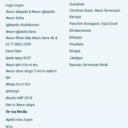
Guwahati
Iroyin Iroyin
Ile-iwosan ti o dara julọ ni Ramji Nagar, Nellore
Christian Basti, Awọn Ile-iwosan
Awọn abajade & Awọn igbejade
Kariaye
Awọn dukia
Ile-iwosan ti o dara julọ ni Apa-19, Rourkela
Paschim Boragaon, Ìtọ́jú Excel
Igbejade oludokoowo
Bhubaneswar
Awọn igbasilẹ ilana
Ile-iwosan ti o dara julọ ni Swargate, Pune
Bilaspur
Awọn ifihan labẹ Awọn ilana 46 &
62 Ti SEBI LODR
Rourkela
Ile-iwosan akàn ti awọn obinrin ti o dara julọ ni Guusu Delhi
Ilana Pipin
Bhopal
Ipade Ipejọ NCLT
Jabalpur
Awọn ipin ti ko ni ẹtọ
Navsari, Ile-iwosan Nirali
Awọn ohun idogo Ti ko ni aabo ti
Ipe
Akopọ Ero ti Eto
ipolongo
Atunto SAP 2018
Kan si Awọn alaye
Ile-iṣẹ Media
Apollo ninu Iroyin
tẹ tu