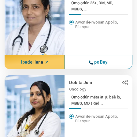
Ọmọ ọdún 35+, DM, MD,
MBBS, ...
Awọn ile-iwosan Apollo,
Bilaspur
Ipade Ilana
pe Bayi
Dókítà Juhi
Oncology
Ọmọ ọdún mẹ́ta àti jù bẹ́ẹ̀ lọ,
MBBS, MD (Rad...
Awọn ile-iwosan Apollo,
Bilaspur