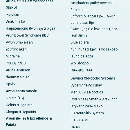
Arun Reflux Gastroesophageal
lymphadenopathy cervical
(GERD)
Esophoria
Iku-ọkàn
Ẹrifori ti o lagbara pẹlu Awọn
Disiki ti a kọ
aami aiṣan Ẹjẹ
Haipatensonu (Iwọn ẹjẹ ti o ga)
Ewiwu Ẹsẹ ti o lewu tabi Ọgbẹ
Arun Bowel Syndrome (IBS)
iṣọn Jijinlẹ
Awọn ọmọ aisan
Blue sclera
ẹdọfóró akàn
Ifun inu tabi Ẹjẹ ti a ko ṣakoso
Migraine
jaundice agba
PCOD/PCOS
Wo Gbogbo
Arun Parkinson
Imọ-ẹrọ Ilera
rheumatoid Àgì
DaVinci XI-Robotic Systems
Ọpọlọ
CyberKnife-Accuray
Awọn aarun tairodu
Meril Cuvis Robotics
Iko-ara (TB)
Cori nipasẹ Smith & Arakunrin
Colitis ti iṣọn-ara
Stryker nipasẹ Mako
Gbogun ti Hepatitis
3D Neuro-lilọ System
Awọn ile-iṣẹ ti Excellence &
3 TESLA MRI
Pataki
LINAC