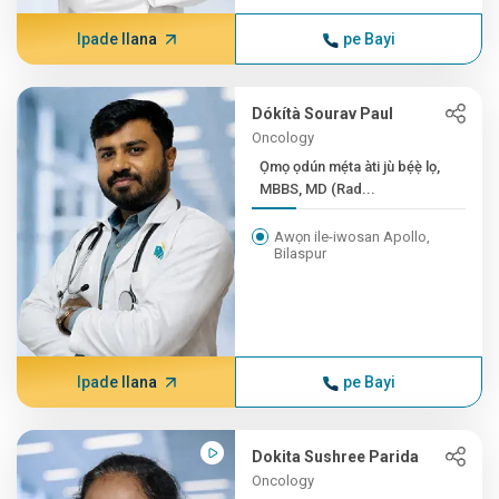
Ipade Ilana
pe Bayi
Dókítà Sourav Paul
Oncology
Ọmọ ọdún mẹ́ta àti jù bẹ́ẹ̀ lọ,
MBBS, MD (Rad...
Awọn ile-iwosan Apollo,
Bilaspur
Ipade Ilana
pe Bayi
Dokita Sushree Parida
Oncology