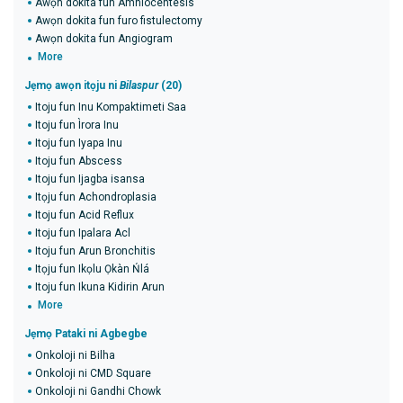
Awọn dokita fun Amniocentesis
Awọn dokita fun furo fistulectomy
Awọn dokita fun Angiogram
More
Jẹmọ awọn itọju ni
Bilaspur
(20)
Itoju fun Inu Kompaktimeti Saa
Itoju fun Ìrora Inu
Itoju fun Iyapa Inu
Itoju fun Abscess
Itoju fun Ijagba isansa
Itọju fun Achondroplasia
Itoju fun Acid Reflux
Itoju fun Ipalara Acl
Itoju fun Arun Bronchitis
Itọju fun Ikọlu Ọkàn Ńlá
Itoju fun Ikuna Kidirin Arun
More
Jẹmọ Pataki ni Agbegbe
Onkoloji ni Bilha
Onkoloji ni CMD Square
Onkoloji ni Gandhi Chowk