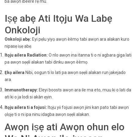
ba awọn ibeere rẹ mu.
Iṣẹ abẹ Ati Itọju Wa Labẹ
Onkoloji
Onkoloji abẹ:
Eyi pẹlu yiyọ awọn èèmọ tabi awọn ara alakan kuro
nipasẹ iṣẹ abẹ.
Itọju ailera Radiation:
O nlo awọn ina itanna ti o ni agbara giga lati
pa awọn sẹẹli alakan tabi dinku awọn èèmọ.
Ẹkọ ailera
Nibi, oogun ti lo lati pa awọn sẹẹli alakan run jakejado
ara.
Immunotherapy:
Eleyi boosts awọn ara ile ma eto, muu ki o lati da
ati ki o ja lodi si akàn ẹyin.
Itọju ailera ti a fojusi:
Itọju yii fojusi awọn jiini kan pato tabi awọn
ọlọjẹ ti o ni ipa ninu idagba awọn sẹẹli alakan.
Awọn iṣẹ ati Awọn ohun elo