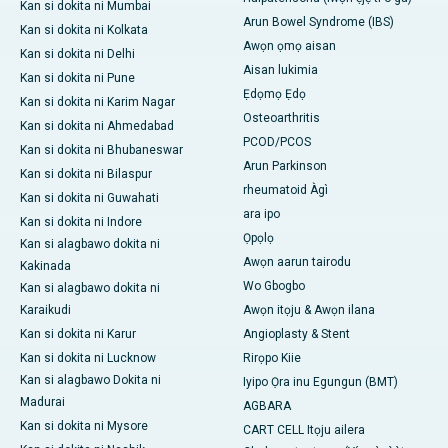
Kan si dokita ni Mumbai
Arun Bowel Syndrome (IBS)
Kan si dokita ni Kolkata
Awọn ọmọ aisan
Kan si dokita ni Delhi
Aisan lukimia
Kan si dokita ni Pune
Ẹdọmọ Ẹdọ
Kan si dokita ni Karim Nagar
Osteoarthritis
Kan si dokita ni Ahmedabad
PCOD/PCOS
Kan si dokita ni Bhubaneswar
Arun Parkinson
Kan si dokita ni Bilaspur
rheumatoid Àgì
Kan si dokita ni Guwahati
ara ipo
Kan si dokita ni Indore
Ọpọlọ
Kan si alagbawo dokita ni
Awọn aarun tairodu
Kakinada
Wo Gbogbo
Kan si alagbawo dokita ni
Karaikudi
Awọn itọju & Awọn ilana
Kan si dokita ni Karur
Angioplasty & Stent
Kan si dokita ni Lucknow
Rirọpo Kiie
Kan si alagbawo Dokita ni
Iyipo Ọra inu Egungun (BMT)
Madurai
AGBARA
Kan si dokita ni Mysore
CART CELL Itọju ailera