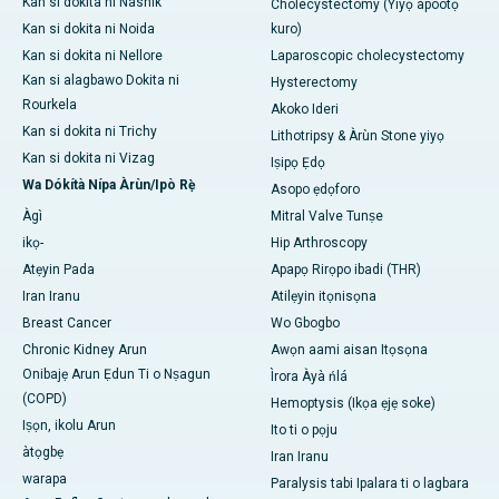
Kan si dokita ni Nashik
Cholecystectomy (Yíyọ àpòòtọ
Kan si dokita ni Noida
kuro)
Kan si dokita ni Nellore
Laparoscopic cholecystectomy
Kan si alagbawo Dokita ni
Hysterectomy
Rourkela
Akoko Ideri
Kan si dokita ni Trichy
Lithotripsy & Àrùn Stone yiyọ
Kan si dokita ni Vizag
Iṣipọ Ẹdọ
Wa Dókítà Nípa Àrùn/Ipò Rẹ̀
Asopo ẹdọforo
Àgì
Mitral Valve Tunṣe
ikọ-
Hip Arthroscopy
Atẹyin Pada
Apapọ Rirọpo ibadi (THR)
Iran Iranu
Atilẹyin itọnisọna
Breast Cancer
Wo Gbogbo
Chronic Kidney Arun
Awọn aami aisan Itọsọna
Onibajẹ Arun Ẹdun Ti o Nṣagun
Ìrora Àyà ńlá
(COPD)
Hemoptysis (Ikọa ẹjẹ soke)
Iṣọn, ikolu Arun
Ito ti o pọju
àtọgbẹ
Iran Iranu
warapa
Paralysis tabi Ipalara ti o lagbara