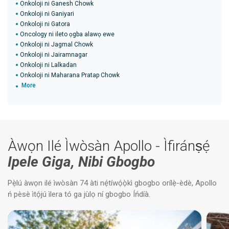
Onkoloji ni Ganesh Chowk
Onkoloji ni Ganiyari
Onkoloji ni Gatora
Oncology ni ileto ọgba alawọ ewe
Onkoloji ni Jagmal Chowk
Onkoloji ni Jairamnagar
Onkoloji ni Lalkadan
Onkoloji ni Maharana Pratap Chowk
More
Àwọn Ilé Ìwòsàn Apollo - Ìfiránṣẹ́
Ipele Giga, Nibi Gbogbo
Pẹ̀lú àwọn ilé ìwòsàn 74 àti nẹ́tíwọ́ọ̀kì gbogbo orílẹ̀-èdè, Apollo
ń pèsè ìtọ́jú ìlera tó ga jùlọ ní gbogbo Íńdíà.