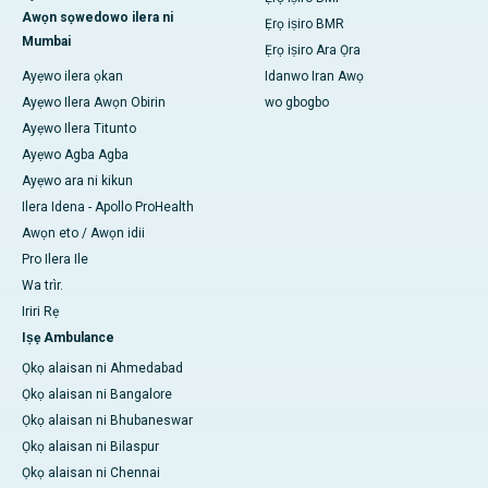
Awọn sọwedowo ilera ni
Ẹrọ iṣiro BMR
Mumbai
Ẹrọ iṣiro Ara Ọra
Ayẹwo ilera ọkan
Idanwo Iran Awọ
Ayẹwo Ilera Awọn Obirin
wo gbogbo
Ayẹwo Ilera Titunto
Ayẹwo Agba Agba
Ayẹwo ara ni kikun
Ilera Idena - Apollo ProHealth
Awọn eto / Awọn idii
Pro Ilera Ile
Wa trìr.
Iriri Rẹ
Iṣẹ Ambulance
Ọkọ alaisan ni Ahmedabad
Ọkọ alaisan ni Bangalore
Ọkọ alaisan ni Bhubaneswar
Ọkọ alaisan ni Bilaspur
Ọkọ alaisan ni Chennai