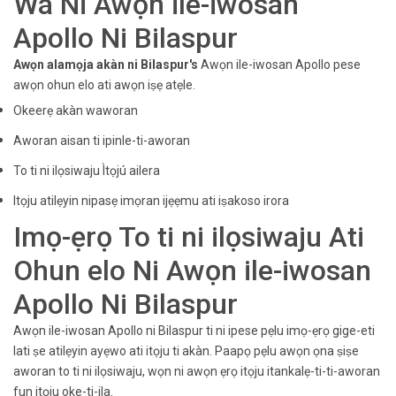
Wa Ni Awọn ile-iwosan
Apollo Ni Bilaspur
Awọn alamọja akàn ni Bilaspur's
Awọn ile-iwosan Apollo pese
awọn ohun elo ati awọn iṣẹ atẹle.
Okeerẹ akàn waworan
Aworan aisan ti ipinle-ti-aworan
To ti ni ilọsiwaju Ìtọjú ailera
Itọju atilẹyin nipasẹ imọran ijẹẹmu ati iṣakoso irora
Imọ-ẹrọ To ti ni ilọsiwaju Ati
Ohun elo Ni Awọn ile-iwosan
Apollo Ni Bilaspur
Awọn ile-iwosan Apollo ni Bilaspur ti ni ipese pẹlu imọ-ẹrọ gige-eti
lati ṣe atilẹyin ayẹwo ati itọju ti akàn. Paapọ pẹlu awọn ọna ṣiṣe
aworan to ti ni ilọsiwaju, wọn ni awọn ẹrọ itọju itankalẹ-ti-ti-aworan
fun itọju oke-ti-ila.