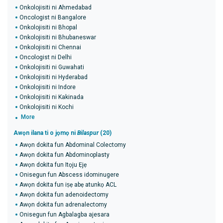
Onkolojisiti ni Ahmedabad
Oncologist ni Bangalore
Onkolojisiti ni Bhopal
Onkolojisiti ni Bhubaneswar
Onkolojisiti ni Chennai
Oncologist ni Delhi
Onkolojisiti ni Guwahati
Onkolojisiti ni Hyderabad
Onkolojisiti ni Indore
Onkolojisiti ni Kakinada
Onkolojisiti ni Kochi
More
Awọn ilana ti o jọmọ ni
Bilaspur
(20)
Awọn dokita fun Abdominal Colectomy
Awọn dokita fun Abdominoplasty
Awọn dokita fun Itọju Ẹjẹ
Onisegun fun Abscess idominugere
Awọn dokita fun iṣẹ abẹ atunkọ ACL
Awọn dokita fun adenoidectomy
Awọn dokita fun adrenalectomy
Onisegun fun Agbalagba ajesara