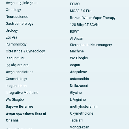
Awọn imọ-jinlẹ ọkan
ECMO
Oncology
MOSE 2.0 Eto
Neuroscience
Rezum Water Vapor Therapy
Gastroenterology
128 Bibẹ CT SCAN
Urology
ESWT
Eto Ara
AI Aisan
Pulmonology
Stereotactic Neurosurgery
Obtestrics & Gynecology
Machine
Isegun ti inu
Wo Gbogbo
Iṣẹ abẹ-ara-ara
oogun
Awọn paediatrics
Adapalene
Cosmetology
astaxanthin
Isegun Idena
Deflazacort
Integrative Medicine
Glycine
Wo Gbogbo
L-Arginine
Ṣayẹwo Ilera Iwe
methylcobalamin
Oxymetholone
Awọn sọwedowo ilera ni
Chennai
Tadalafil
Vonoprazan