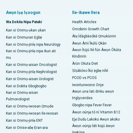
Awọn Iṣẹ Iṣoogun
Ile-ikawe Ilera
Wa Dokita Nipa Pataki
Health Articles
Omobirin Growth Chart
Kan si Onimọ-ọkan ọkan
Àtẹ Ìdàgbàsókè Ọmọkùnrin
Kan si Onimọran Ẹgbẹ́
Àwọn Àmì Ìkọ́lù Ọkàn
Kan si Onimọ-jinlẹ nipa Neurology
Àwọn Ìtọ́jú Ilé fún Àwọn Òkúta
Kan si Onimọ-jinlẹ nipa ikun ati
Kíndìnrín
inu
Àrùn Okuta Diet
Kan si Onimọ-aisan Oncologist
Ṣíṣàkóso Ìkọ́ ẹ̀gbẹ nílé
Kan si Onimọ-jinlẹ Nephrologist
PCOD vs PCOS
Kan si Onimọ-aisan Urologist
Iwontunwonsi Onje
Kan si Dokita Gbogbogbo
Awọn ọna lati dinku awọn
Kan si Onimọ-aisan
triglycerides
Pulmonologist
Gbogbo nipa Fever Fever
Kan si Onimọ-iwosan Ọmọde
Àwọn oúnjẹ tó ní Vitamin B12
Kan si Onimọ-iwosan Ile-iwosan
Ẹjẹ Dudu Lakoko Awọn akoko
Kan si Onimọ-jinlẹ ENT
Àwọn oúnjẹ láti kojú àwọn
Kan si Onise-abẹ Ẹran-ara
ìpakúpa