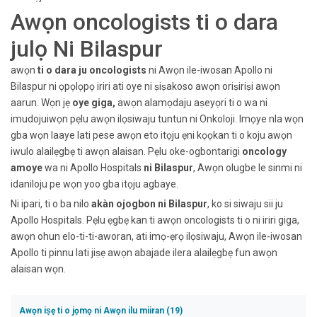
Awọn oncologists ti o dara
julọ Ni Bilaspur
awọn
ti o dara ju oncologists
ni Awọn ile-iwosan Apollo ni
Bilaspur ni ọpọlọpọ iriri ati oye ni ṣiṣakoso awọn oriṣiriṣi awọn
aarun. Wọn jẹ
oye giga,
awọn alamọdaju aṣeyọri ti o wa ni
imudojuiwọn pẹlu awọn ilọsiwaju tuntun ni Onkoloji. Imọye nla wọn
gba wọn laaye lati pese awọn eto itọju ẹni kọọkan ti o koju awọn
iwulo alailẹgbẹ ti awọn alaisan. Pẹlu oke-ogbontarigi
oncology
amoye
wa ni Apollo Hospitals
ni Bilaspur
, Awọn olugbe le sinmi ni
idaniloju pe wọn yoo gba itọju agbaye.
Ni ipari, ti o ba nilo
akàn ojogbon ni Bilaspur
, ko si siwaju sii ju
Apollo Hospitals. Pẹlu ẹgbẹ kan ti awọn oncologists ti o ni iriri giga,
awọn ohun elo-ti-ti-aworan, ati imọ-ẹrọ ilọsiwaju, Awọn ile-iwosan
Apollo ti pinnu lati jiṣẹ awọn abajade ilera alailẹgbẹ fun awọn
alaisan wọn.
Awọn iṣẹ ti o jọmọ ni Awọn ilu miiran (19)