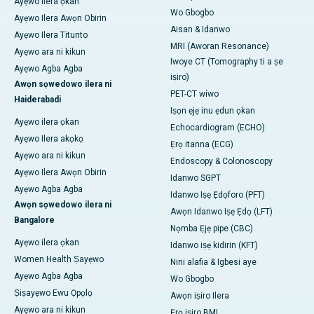
Ayẹwo ilera ọkan
Wo Gbogbo
Ayẹwo Ilera Awọn Obirin
Aisan & Idanwo
Ayẹwo Ilera Titunto
MRI (Aworan Resonance)
Ayẹwo ara ni kikun
Iwoye CT (Tomography ti a ṣe
Ayẹwo Agba Agba
iṣiro)
Awọn sọwedowo ilera ni
PET-CT wíwo
Haiderabadi
Iṣọn ẹjẹ inu ẹdun ọkan
Ayẹwo ilera ọkan
Echocardiogram (ECHO)
Ayẹwo Ilera akọkọ
Ẹrọ itanna (ECG)
Ayẹwo ara ni kikun
Endoscopy & Colonoscopy
Ayẹwo Ilera Awọn Obirin
Idanwo SGPT
Ayẹwo Agba Agba
Idanwo Iṣẹ Ẹdọforo (PFT)
Awọn sọwedowo ilera ni
Awọn Idanwo Iṣẹ Ẹdọ (LFT)
Bangalore
Nọmba Ẹjẹ pipe (CBC)
Ayẹwo ilera ọkan
Idanwo iṣẹ kidirin (KFT)
Women Health Ṣayẹwo
Nini alafia & Igbesi aye
Ayẹwo Agba Agba
Wo Gbogbo
Ṣiṣayẹwo Ewu Ọpọlọ
Awọn iṣiro Ilera
Ayẹwo ara ni kikun
Ẹrọ iṣiro BMI