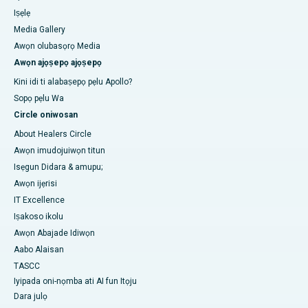
Iṣẹlẹ
Media Gallery
Awọn olubasọrọ Media
Awọn ajọṣepọ ajọṣepọ
Kini idi ti alabaṣepọ pẹlu Apollo?
Sopọ pẹlu Wa
Circle oniwosan
About Healers Circle
Awọn imudojuiwọn titun
Isẹgun Didara & amupu;
Awọn ijẹrisi
IT Excellence
Iṣakoso ikolu
Awọn Abajade Idiwọn
Aabo Alaisan
TASCC
Iyipada oni-nọmba ati AI fun Itọju
Dara julọ