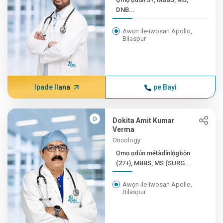
DNB...
Awọn ile-iwosan Apollo,
Bilaspur
Ipade Ilana
pe Bayi
Dokita Amit Kumar
Verma
Oncology
Ọmọ ọdún mẹ́tàdínlọ́gbọ̀n
(27+), MBBS, MS (SURG...
Awọn ile-iwosan Apollo,
Bilaspur