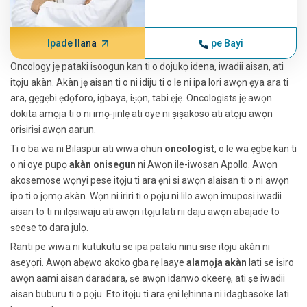
Ipade Ilana
pe Bayi
Oncology jẹ pataki iṣoogun kan ti o dojukọ idena, iwadii aisan, ati
itọju akàn. Akàn jẹ aisan ti o ni idiju ti o le ni ipa lori awọn ẹya ara ti
ara, gẹgẹbi ẹdọforo, igbaya, iṣọn, tabi ẹjẹ. Oncologists jẹ awọn
dokita amọja ti o ni imọ-jinlẹ ati oye ni ṣiṣakoso ati atọju awọn
oriṣiriṣi awọn aarun.
Ti o ba wa ni Bilaspur ati wiwa ohun
oncologist
, o le wa ẹgbẹ kan ti
o ni oye pupọ
akàn onisegun
ni Awọn ile-iwosan Apollo. Awọn
akosemose wọnyi pese itọju ti ara ẹni si awọn alaisan ti o ni awọn
ipo ti o jọmọ akàn. Wọn ni iriri ti o pọju ni lilo awọn imuposi iwadii
aisan to ti ni ilọsiwaju ati awọn itọju lati rii daju awọn abajade to
ṣeeṣe to dara julọ.
Ranti pe wiwa ni kutukutu ṣe ipa pataki ninu ṣiṣe itọju akàn ni
aṣeyọri. Awọn abẹwo akoko gba rẹ laaye
alamọja akàn
lati ṣe iṣiro
awọn aami aisan daradara, ṣe awọn idanwo okeerẹ, ati ṣe iwadii
aisan buburu ti o pọju. Eto itọju ti ara ẹni lẹhinna ni idagbasoke lati