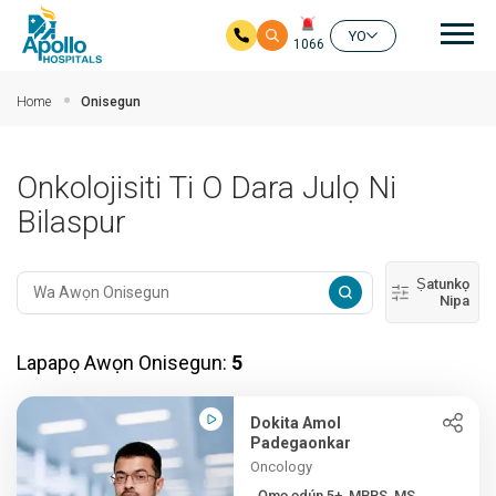
Mai
YO
1066
Rekọja si akọkọ akoonu
Home
Onisegun
Onkolojisiti Ti O Dara Julọ Ni
Bilaspur
Ṣatunkọ
Nipa
Lapapọ Awọn Onisegun:
5
Dokita Amol
Padegaonkar
Oncology
Ọmọ ọdún 5+, MBBS, MS,