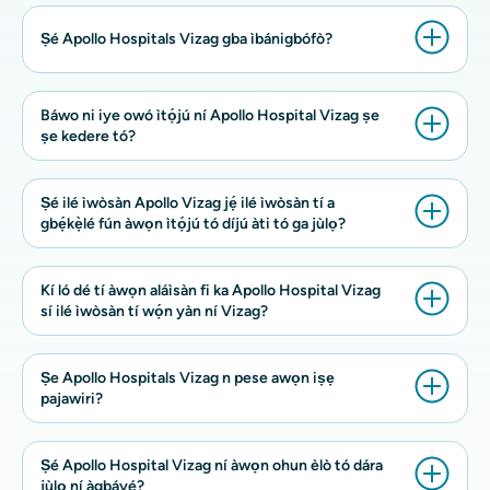
Ṣé Apollo Hospitals Vizag gba ìbánigbófò?
Báwo ni iye owó ìtọ́jú ní Apollo Hospital Vizag ṣe
ṣe kedere tó?
Ṣé ilé ìwòsàn Apollo Vizag jẹ́ ilé ìwòsàn tí a
gbẹ́kẹ̀lé fún àwọn ìtọ́jú tó díjú àti tó ga jùlọ?
Kí ló dé tí àwọn aláìsàn fi ka Apollo Hospital Vizag
sí ilé ìwòsàn tí wọ́n yàn ní Vizag?
Ṣe Apollo Hospitals Vizag n pese awọn iṣẹ
pajawiri?
Ṣé Apollo Hospital Vizag ní àwọn ohun èlò tó dára
jùlọ ní àgbáyé?