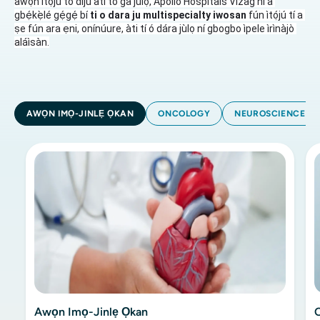
àwọn ìtọ́jú tó díjú àti tó ga jùlọ, Apollo Hospitals Vizag ni a 
gbẹ́kẹ̀lé gẹ́gẹ́ bí
 ti o dara ju multispecialty iwosan 
fún ìtọ́jú tí a 
ṣe fún ara ẹni, onínúure, àti tí ó dára jùlọ ní gbogbo ìpele ìrìnàjò 
aláìsàn.
AWỌN IMỌ-JINLẸ ỌKAN
ONCOLOGY
NEUROSCIENCE
Awọn Imọ-Jinlẹ Ọkan