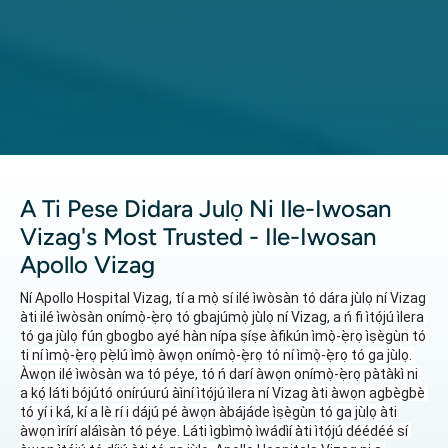
A Ti Pese Didara Julọ Ni Ile-Iwosan
Vizag's Most Trusted - Ile-Iwosan
Apollo Vizag
Ní Apollo Hospital Vizag, tí a mọ̀ sí ilé ìwòsàn tó dára jùlọ ní Vizag 
àti ilé ìwòsàn onímọ̀-ẹ̀rọ tó gbajúmọ̀ jùlọ ní Vizag, a ń fi ìtọ́jú ìlera 
tó ga jùlọ fún gbogbo ayé hàn nípa ṣíṣe àfikún ìmọ̀-ẹ̀rọ ìṣègùn tó 
ti ní ìmọ̀-ẹ̀rọ pẹ̀lú ìmọ̀ àwọn onímọ̀-ẹ̀rọ tó ní ìmọ̀-ẹ̀rọ tó ga jùlọ. 
Àwọn ilé ìwòsàn wa tó péye, tó ń darí àwọn onímọ̀-ẹ̀rọ pàtàkì ni 
a kọ́ láti bójútó onírúurú àìní ìtọ́jú ìlera ní Vizag àti àwọn agbègbè 
tó yí i ká, kí a lè rí i dájú pé àwọn àbájáde ìṣègùn tó ga jùlọ àti 
àwọn ìrírí aláìsàn tó péye. Láti ìgbìmọ̀ ìwádìí àti ìtọ́jú déédéé sí 