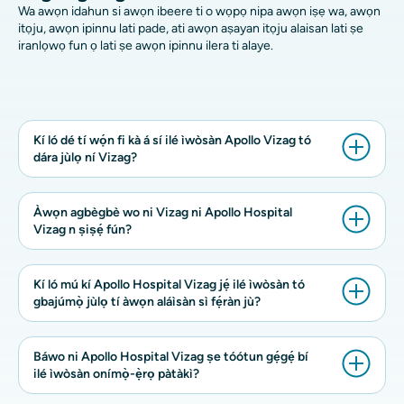
Wa awọn idahun si awọn ibeere ti o wọpọ nipa awọn iṣẹ wa, awọn
itọju, awọn ipinnu lati pade, ati awọn aṣayan itọju alaisan lati ṣe
iranlọwọ fun ọ lati ṣe awọn ipinnu ilera ti alaye.
Kí ló dé tí wọ́n fi kà á sí ilé ìwòsàn Apollo Vizag tó
dára jùlọ ní Vizag?
Àwọn agbègbè wo ni Vizag ni Apollo Hospital
Vizag n ṣiṣẹ́ fún?
Kí ló mú kí Apollo Hospital Vizag jẹ́ ilé ìwòsàn tó
gbajúmọ̀ jùlọ tí àwọn aláìsàn sì fẹ́ràn jù?
Báwo ni Apollo Hospital Vizag ṣe tóótun gẹ́gẹ́ bí
ilé ìwòsàn onímọ̀-ẹ̀rọ pàtàkì?