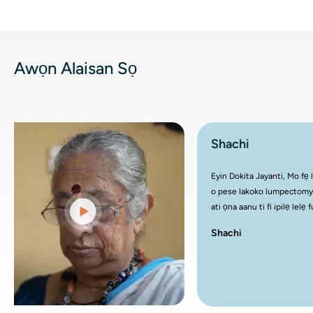
Awọn Alaisan Sọ
Shachi
Eyin Dokita Jayanti, Mo f
o pese lakoko lumpecto
ati ọna aanu ti fi ipilẹ 
alamọdaju iṣoogun lati ig
Shachi
pẹlu itọju mi, inu mi dun
pe MO yoo bẹrẹ itankalẹ 
ti jẹ orisun agbara igbag