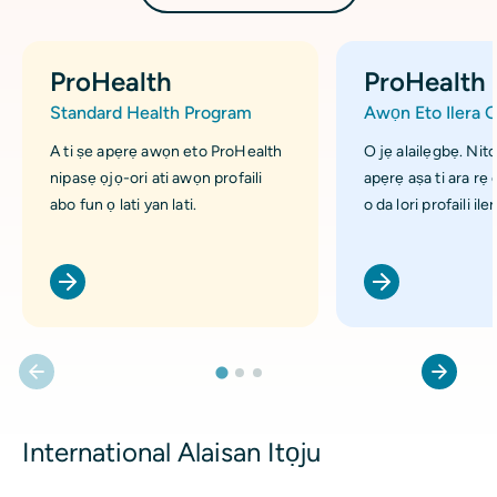
ProHealth
ProHealth 
Standard Health Program
Awọn Eto Ilera 
A ti ṣe apẹrẹ awọn eto ProHealth
O jẹ alailẹgbẹ. Nito
nipasẹ ọjọ-ori ati awọn profaili
apẹrẹ aṣa ti ara rẹ 
abo fun ọ lati yan lati.
o da lori profaili ile
International Alaisan Itọju