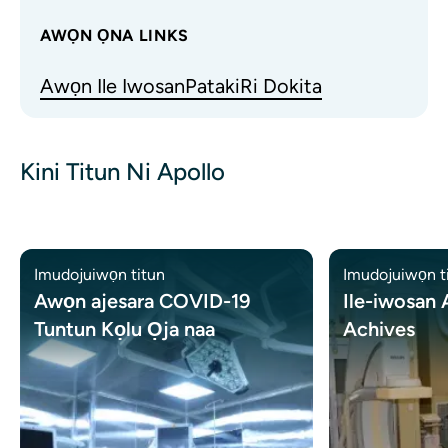
AWỌN ỌNA LINKS
Awọn Ile Iwosan
Pataki
Ri Dokita
Kini Titun Ni Apollo
Imudojuiwọn titun
Imudojuiwọn t
Awọn ajesara COVID-19
Ile-iwosan 
Tuntun Kọlu Ọja naa
Achives