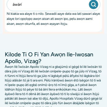
Ni kiakia wa alaye ti o nilo. Ṣewadii aaye data wa lati ṣawari alaye
alaye lori ọpọlọpọ awọn aisan ati awọn ipo, pẹlu awọn aami
aisan, awọn okunfa, ati awọn aṣayan itọju.
Kilode Ti O Fi Yan Awọn Ile-Iwosan
Apollo, Vizag?
Àwọn Ilé Ìwòsàn Apollo Vizag ni a gbajúmọ̀ sí gẹ́gẹ́ bí ilé ìwòsàn tó
dára jùlọ ní Vizag àti ilé ìwòsàn onípele-pupọ tó ga jùlọ ní Vizag, tó
ń fúnni ní ìtọ́jú ìlera tó ga jùlọ ní àgbáyé pẹ̀lú àfiyèsí tó lágbára lórí
ìtọ́jú aláìsàn tó jẹ́ ti ara ẹni. Pẹ̀lú ìrànlọ́wọ́ àwọn ètò ìṣègùn tó ti wà
ní ìpele-pupọ àti ẹgbẹ́ onímọ̀-ẹ̀rọ tó ní ìmọ̀ gíga, a ń pèsè àwọn
ìdáhùn ìtọ́jú tó péye tó bá àìní ìlera ẹnìkọ̀ọ̀kan mu. Láti àwọn
àyẹ̀wò ìlera tó ń dènà àti àwọn àyẹ̀wò tó ti lọ síwájú sí àwọn ìtọ́jú
pàtàkì àti àwọn iṣẹ́ abẹ tó díjú, Apollo Hospitals Vizag dúró gẹ́gẹ́ bí
ilé ìwòsàn onípele-pupọ tó dára jùlọ fún àwọn àbájáde ìṣègùn tó