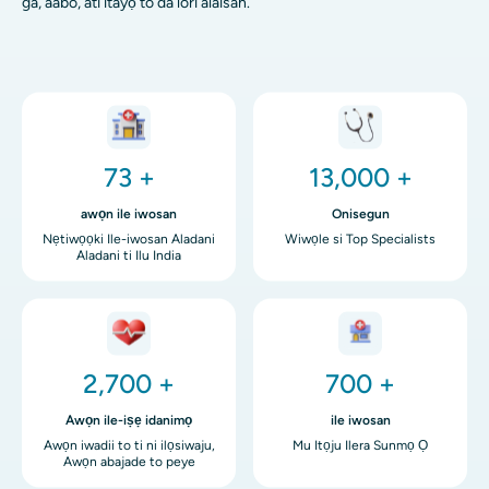
ga, ààbò, àti ìtayọ tó dá lórí aláìsàn.
aworan
aworan
73 +
13,000 +
awọn ile iwosan
Onisegun
Nẹtiwọọki Ile-iwosan Aladani
Wiwọle si Top Specialists
Aladani ti Ilu India
aworan
aworan
2,700 +
700 +
Awọn ile-iṣẹ idanimọ
ile iwosan
Awọn iwadii to ti ni ilọsiwaju,
Mu Itọju Ilera Sunmọ Ọ
Awọn abajade to peye