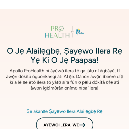
aworan
O Jẹ Alailẹgbẹ, Ṣayẹwo Ilera Rẹ
Yẹ Ki O Jẹ Paapaa!
Apollo ProHealth ni àyẹ̀wò ìlera tó ga jùlọ ní àgbáyé, tí
àwọn dókítà ògbóǹkangí àti AI ṣe. Dáhùn àwọn ìbéèrè díẹ̀
kí a lè ṣe ètò ìlera tó yàtọ̀ síra fún ọ pẹ̀lú dókítà ọ̀fẹ́ àti
àwọn ìgbìmọ̀ràn onímọ̀ nípa ìlera!
Ṣe akanṣe Ṣayẹwo Ilera Alailẹgbẹ Rẹ
AYẸWO ILERA IWE