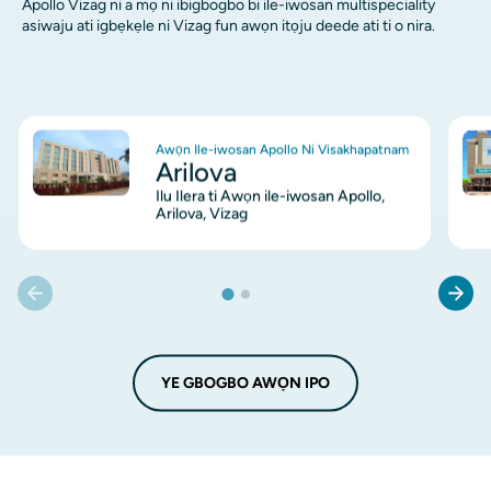
Apollo Vizag ni a mọ ni ibigbogbo bi ile-iwosan multispeciality
asiwaju ati igbẹkẹle ni Vizag fun awọn itọju deede ati ti o nira.
aworan
awo
Awọn Ile-iwosan Apollo Ni Visakhapatnam
Arilova
Ilu Ilera ti Awọn ile-iwosan Apollo,
Arilova, Vizag
YE GBOGBO AWỌN IPO