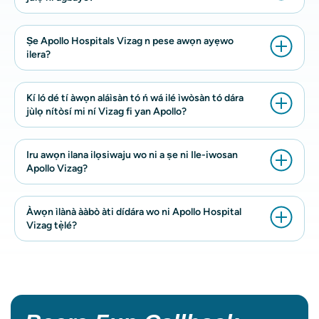
Ṣe Apollo Hospitals Vizag n pese awọn ayẹwo
ilera?
Kí ló dé tí àwọn aláìsàn tó ń wá ilé ìwòsàn tó dára
jùlọ nítòsí mi ní Vizag fi yan Apollo?
Iru awọn ilana ilọsiwaju wo ni a ṣe ni Ile-iwosan
Apollo Vizag?
Àwọn ìlànà ààbò àti dídára wo ni Apollo Hospital
Vizag tẹ̀lé?