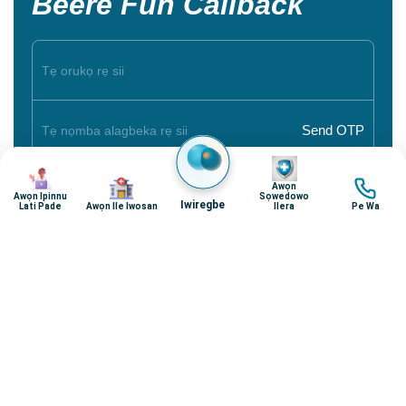
Beere Fun Callback
aworan
aworan
aworan
aworan
Awọn
Awọn Ipinnu
Sọwedowo
Iwiregbe
Lati Pade
Awọn Ile Iwosan
Ilera
Pe Wa
Àwọn Dókítà Tí A Gbẹ́kẹ̀lé, Àwọn Pàtàkì àti
Àwọn Ìtọ́jú Tó Tẹ̀síwájú