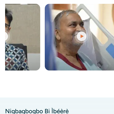
Nigbagbogbo Bi Ìbéèrè