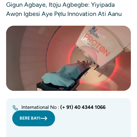
Gigun Agbaye, Itọju Agbegbe: Yiyipada
Awọn Igbesi Aye Pẹlu Innovation Ati Aanu
Faili fidio
International No :
(+ 91) 40 4344 1066
BERE BAYI