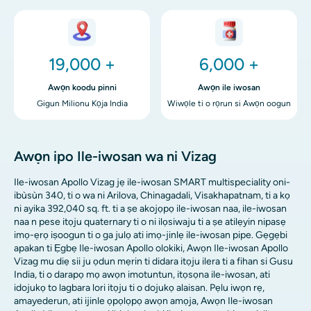
aworan
aworan
19,000 +
6,000 +
Awọn koodu pinni
Awọn ile iwosan
Gigun Milionu Kọja India
Wiwọle ti o rọrun si Awọn oogun
Awọn ipo Ile-iwosan wa ni Vizag
Ile-iwosan Apollo Vizag jẹ ile-iwosan SMART multispeciality oni-
ibùsùn 340, ti o wa ni Arilova, Chinagadali, Visakhapatnam, ti a kọ
ni ayika 392,040 sq. ft. ti a ṣe akojọpọ ile-iwosan naa, ile-iwosan
naa n pese itọju quaternary ti o ni ilọsiwaju ti a ṣe atilẹyin nipasẹ
imọ-ẹrọ iṣoogun ti o ga julọ ati imọ-jinlẹ ile-iwosan pipe. Gẹgẹbi
apakan ti Ẹgbẹ Ile-iwosan Apollo olokiki, Awọn Ile-iwosan Apollo
Vizag mu diẹ sii ju ọdun mẹrin ti didara itọju ilera ti a fihan si Gusu
India, ti o darapọ mọ awọn imotuntun, itọsọna ile-iwosan, ati
idojukọ to lagbara lori itọju ti o dojukọ alaisan. Pẹlu iwọn rẹ,
amayederun, ati ijinle ọpọlọpọ awọn amọja, Awọn Ile-iwosan