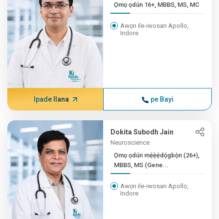
Ọmọ ọdún 16+, MBBS, MS, MC
Awọn ile-iwosan Apollo,
Indore
Ipade Ilana
pe Bayi
Dokita Subodh Jain
Neuroscience
Ọmọ ọdún mẹ́ẹ̀ẹ́dọ́gbọ̀n (26+),
MBBS, MS (Gene...
Awọn ile-iwosan Apollo,
Indore