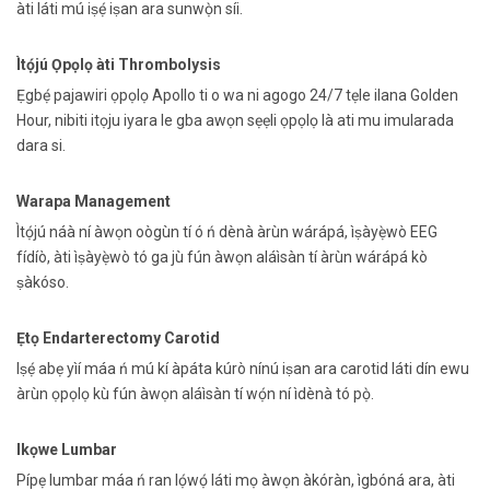
àti láti mú iṣẹ́ iṣan ara sunwọ̀n síi.
Ìtọ́jú Ọpọlọ àti Thrombolysis
Ẹgbẹ́ pajawiri ọpọlọ Apollo ti o wa ni agogo 24/7 tẹle ilana Golden
Hour, nibiti itọju iyara le gba awọn sẹẹli ọpọlọ là ati mu imularada
dara si.
Warapa Management
Ìtọ́jú náà ní àwọn oògùn tí ó ń dènà àrùn wárápá, ìṣàyẹ̀wò EEG
fídíò, àti ìṣàyẹ̀wò tó ga jù fún àwọn aláìsàn tí àrùn wárápá kò
ṣàkóso.
Ẹtọ Endarterectomy Carotid
Iṣẹ́ abẹ yìí máa ń mú kí àpáta kúrò nínú iṣan ara carotid láti dín ewu
àrùn ọpọlọ kù fún àwọn aláìsàn tí wọ́n ní ìdènà tó pọ̀.
Ikọwe Lumbar
Pípẹ lumbar máa ń ran lọ́wọ́ láti mọ àwọn àkóràn, ìgbóná ara, àti