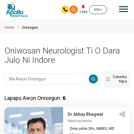
Mai
YO
1066
Rekọja si akọkọ akoonu
Home
Onisegun
Oniwosan Neurologist Ti O Dara
Julọ Ni Indore
Ṣatunkọ
Nipa
Lapapọ Awọn Onisegun:
6
Dr Abhay Bhagwat
Neuroscience
Ọmọ ọdún 30+, MBBS, MD