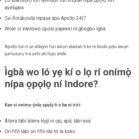
Lo ìbánisọ̀rọ̀ lórí tẹlifíṣọ̀n fún ìmọ̀ràn nípa ọpọlọ lórí
ayélujára
Ṣe ìforúkọsílẹ̀ nípasẹ̀ àpù Apollo 24|7
Wọlé sí ìrànlọ́wọ́ ọpọlọ pajawiri ní gbogbo ìgbà
Apollo tun n ṣe atilẹyin fun awọn alaisan ti ko ni ibudo pẹlu awọn
ijumọsọrọ ti a ṣeto ati itọju atẹle.
Ìgbà wo ló yẹ kí o lọ rí onímọ̀
nípa ọpọlọ ní Indore?
Kan si onimọ-jinlẹ ọpọlọ ti o ba ni iriri:
Àìlera tàbí àìlera lójijì ní ojú, apá, tàbí ẹsẹ̀
Orí fífó tàbí orí fífó líle tó le koko