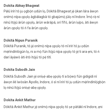
Dokita Abhay Bhagwat
Pẹ̀lú ìrírí tó ju ọgbọ̀n ọdún lọ, Dókítà Bhagwat jẹ́ ọ̀kan lára ​​àwọn
onímọ̀ nípa ọpọlọ àgbàlagbà tó gbajúmọ̀ jùlọ ní Indore. Ìmọ̀ rẹ̀ ní
nínú ìtọ́jú àrùn ọpọlọ, àrùn wárápá, orí fífó, àrùn ìṣípo, àti àwọn
àrùn ọpọlọ tó ń fa àrùn ọpọlọ.
Dókítà Nipun Puranik
Dókítà Puranik, tó jẹ́ onímọ̀ nípa ọpọlọ tó ní ìrírí tó ju ọdún
mẹ́rìndínlógún lọ, ni a mọ̀ fún ìtọ́jú nípa ọpọlọ tó jẹ́ ti ara ẹni, tó ń
darí àyẹ̀wò àti ètò ìtọ́jú tó pẹ́ títí.
Dokita Subodh Jain
Dókítà Subodh Jain jẹ́ oníṣẹ́-abẹ ọpọlọ tí a bọ̀wọ̀ fún gidigidi ní
àwọn ilé ìwòsàn Apollo, Indore, ó sì ní ìrírí tó ju ọdún mẹ́rìndínlọ́gbọ̀n
lọ nínú ìtọ́jú oníṣẹ́-abẹ ọpọlọ.
Dokita Ankit Mathur
Dókítà Ankit Mathur jẹ́ onímọ̀ nípa ọpọlọ tó ṣe pàtàkì ní Indore, ẹni