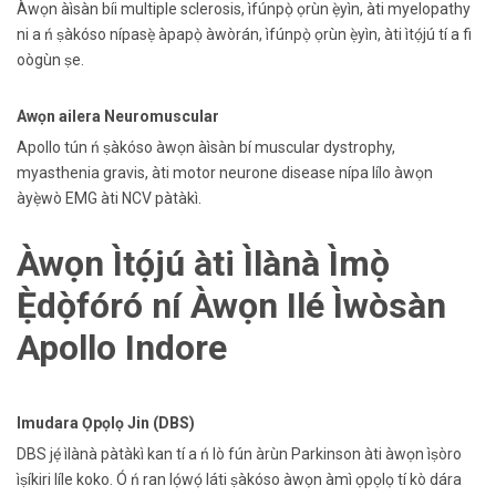
Àwọn àìsàn bíi multiple sclerosis, ìfúnpọ̀ ọrùn ẹ̀yìn, àti myelopathy
ni a ń ṣàkóso nípasẹ̀ àpapọ̀ àwòrán, ìfúnpọ̀ ọrùn ẹ̀yìn, àti ìtọ́jú tí a fi
oògùn ṣe.
Awọn ailera Neuromuscular
Apollo tún ń ṣàkóso àwọn àìsàn bí muscular dystrophy,
myasthenia gravis, àti motor neurone disease nípa lílo àwọn
àyẹ̀wò EMG àti NCV pàtàkì.
Àwọn Ìtọ́jú àti Ìlànà Ìmọ̀
Ẹ̀dọ̀fóró ní Àwọn Ilé Ìwòsàn
Apollo Indore
Imudara Ọpọlọ Jin (DBS)
DBS jẹ́ ìlànà pàtàkì kan tí a ń lò fún àrùn Parkinson àti àwọn ìṣòro
ìṣíkiri líle koko. Ó ń ran lọ́wọ́ láti ṣàkóso àwọn àmì ọpọlọ tí kò dára