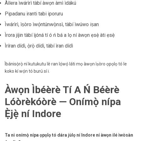
Àìlera ìwárìrì tàbí àwọn àmì ìdákú
Pipadanu iranti tabi iporuru
Ìwárìrì, ìṣòro ìwọ́ntúnwọ̀nsì, tàbí ìwúwo iṣan
Ìrora jíjin tàbí ìjóná tí ó ń bá a lọ ní àwọn ẹsẹ̀ àti ẹsẹ̀
Ìríran dídì, ọ̀rọ̀ dídì, tàbí ìran dídì
Ìbánisọ̀rọ̀ ní kutukutu lè ran lọ́wọ́ láti mọ àwọn ìṣòro ọpọlọ tó le
koko kí wọ́n tó burú sí i.
Àwọn Ìbéèrè Tí A Ń Béèrè
Lóòrèkóòrè — Onímọ̀ nípa
Ẹ̀jẹ̀ ní Indore
Ta ni onímọ̀ nípa ọpọlọ tó dára jùlọ ní Indore ní àwọn ilé ìwòsàn