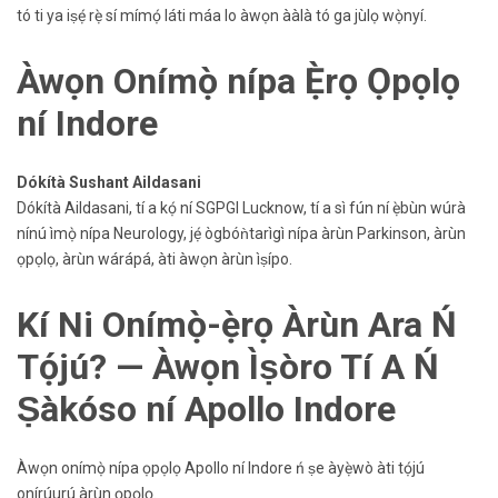
tó ti ya iṣẹ́ rẹ̀ sí mímọ́ láti máa lo àwọn ààlà tó ga jùlọ wọ̀nyí.
Àwọn Onímọ̀ nípa Ẹ̀rọ Ọpọlọ
ní Indore
Dókítà Sushant Aildasani
Dókítà Aildasani, tí a kọ́ ní SGPGI Lucknow, tí a sì fún ní ẹ̀bùn wúrà
nínú ìmọ̀ nípa Neurology, jẹ́ ògbóǹtarìgì nípa àrùn Parkinson, àrùn
ọpọlọ, àrùn wárápá, àti àwọn àrùn ìṣípo.
Kí Ni Onímọ̀-ẹ̀rọ Àrùn Ara Ń
Tọ́jú? — Àwọn Ìṣòro Tí A Ń
Ṣàkóso ní Apollo Indore
Àwọn onímọ̀ nípa ọpọlọ Apollo ní Indore ń ṣe àyẹ̀wò àti tọ́jú
onírúurú àrùn ọpọlọ.