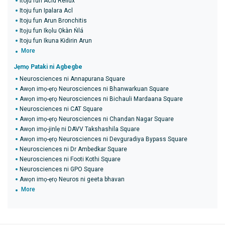
Itoju fun Acid Reflux
Itoju fun Ipalara Acl
Itoju fun Arun Bronchitis
Itọju fun Ikọlu Ọkàn Ńlá
Itoju fun Ikuna Kidirin Arun
More
Jẹmọ Pataki ni Agbegbe
Neurosciences ni Annapurana Square
Awọn imọ-ẹrọ Neurosciences ni Bhanwarkuan Square
Awọn imọ-ẹrọ Neurosciences ni Bichauli Mardaana Square
Neurosciences ni CAT Square
Awọn imọ-ẹrọ Neurosciences ni Chandan Nagar Square
Awọn imọ-jinlẹ ni DAVV Takshashila Square
Awọn imọ-ẹrọ Neurosciences ni Devguradiya Bypass Square
Neurosciences ni Dr Ambedkar Square
Neurosciences ni Footi Kothi Square
Neurosciences ni GPO Square
Awọn imọ-ẹrọ Neuros ni geeta bhavan
More