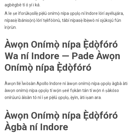
agbègbè tí ó yí i ká.
A le ṣe ìforúkọsílẹ̀ pẹ̀lú onímọ̀ nípa ọpọlọ ní Indore lórí ayélujára,
nípasẹ̀ ìbánisọ̀rọ̀ lórí tẹlifóònù, tàbí nípasẹ̀ ìbẹ̀wò ní ojúkojú fún
ìrọ̀rùn.
Àwọn Onímọ̀ nípa Ẹ̀dọ̀fóró
Wa ní Indore — Pade Àwọn
Onímọ̀ nípa Ẹ̀dọ̀fóró
Àwọn Ilé Ìwòsàn Apollo Indore ní àwọn onímọ̀ nípa ọpọlọ àgbà àti
àwọn onímọ̀ nípa ọpọlọ tí wọ́n ṣeé fọkàn tán tí wọ́n ń ṣàkóso
onírúurú àìsàn tó ní í ṣe pẹ̀lú ọpọlọ, ẹ̀yìn, àti iṣan ara.
Àwọn Onímọ̀ nípa Ẹ̀dọ̀fóró
Àgbà ní Indore