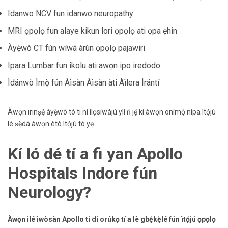
Idanwo NCV fun idanwo neuropathy
MRI ọpọlọ fun alaye kikun lori ọpọlọ ati ọpa ẹhin
Àyẹ̀wò CT fún wíwá àrùn ọpọlọ pajawiri
Ipara Lumbar fun ikolu ati awọn ipo iredodo
Ìdánwò Ìmọ̀ fún Àìsàn Àìsàn àti Àìlera Ìrántí
Àwọn irinṣẹ́ àyẹ̀wò tó ti ní ìlọsíwájú yìí ń jẹ́ kí àwọn onímọ̀ nípa ìtọ́jú
lè ṣẹ̀dá àwọn ètò ìtọ́jú tó yẹ.
Kí ló dé tí a fi yan Apollo
Hospitals Indore fún
Neurology?
Àwọn ilé ìwòsàn Apollo ti di orúkọ tí a lè gbẹ́kẹ̀lé fún ìtọ́jú ọpọlọ