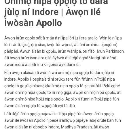
Onímọ̀ nípa ọpọlọ tó dára
jùlọ ní Indore | Àwọn Ilé
Ìwòsàn Apollo
Àwọn àrùn ọpọlọ sábà máa ń ní ipa lórí ju ìlera ara lọ. Wọ́n lè ní ipa
lórí ìrántí, ìṣísẹ̀, ọ̀rọ̀ sísọ, ìwọ́ntúnwọ̀nsì, àti àní òmìnira ojoojúmọ́
pàápàá. Àwọn àìsàn bí ọpọlọ, àrùn wárápá, orí fífó, àrùn Parkinson,
àti àwọn àrùn iṣan ara nílò àyẹ̀wò àti ìtọ́jú ògbóǹtarìgì láti dènà
àwọn ìṣòro àti láti mú kí ìgbésí ayé dára síi.
Fún àwọn aláìsàn tí wọ́n ń wá onímọ̀ nípa ọpọlọ tó dára jùlọ ní
Indore, Apollo Hospitals ti ní orúkọ rere fún fífúnni ní ìtọ́jú nípa
ọpọlọ tó ga jùlọ nípasẹ̀ ẹ̀ka ìmọ̀ nípa ọpọlọ tó ṣe pàtàkì. Pẹ̀lú ẹgbẹ́
àwọn onímọ̀ nípa ọpọlọ tó ní ìmọ̀ gíga, àwọn onímọ̀ nípa ọpọlọ, àti
àwọn onímọ̀ nípa ìtọ́jú nípa ọpọlọ, Apollo ń fúnni ní ìtọ́jú pípé fún
àwọn àìsàn ọpọlọ tó wọ́pọ̀ àti èyí tó díjú.
Láti ìtọ́jú àrùn ọpọlọ pajawiri sí ìtọ́jú pípẹ́ fún àwọn àrùn ọpọlọ,
àwọn ilé ìwòsàn Apollo ń pèsè ìrànlọ́wọ́ pípéye lábẹ́ òrùlé kan fún
àwọn aláìsàn ní gbogbo Indore, Madhya Pradesh, àti àwọn