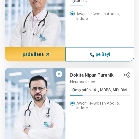
(Aarin...
Awọn ile-iwosan Apollo,
Indore
Ipade Ilana
pe Bayi
Dokita Nipun Puranik
Neuroscience
Ọmọ ọdún 16+, MBBS, MD, DM
Awọn ile-iwosan Apollo,
Indore