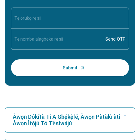
Àwọn Dókítà Tí A Gbẹ́kẹ̀lé, Àwọn Pàtàkì àti
Àwọn Ìtọ́jú Tó Tẹ̀síwájú