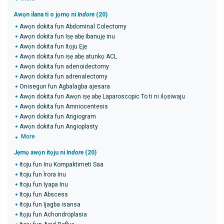
Awọn ilana ti o jọmọ ni
Indore
(20)
Awọn dokita fun Abdominal Colectomy
Awọn dokita fun Iṣẹ abẹ Ibanujẹ inu
Awọn dokita fun Itọju Ẹjẹ
Awọn dokita fun iṣẹ abẹ atunkọ ACL
Awọn dokita fun adenoidectomy
Awọn dokita fun adrenalectomy
Onisegun fun Agbalagba ajesara
Awọn dokita fun Awọn iṣẹ abẹ Laparoscopic To ti ni ilọsiwaju
Awọn dokita fun Amniocentesis
Awọn dokita fun Angiogram
Awọn dokita fun Angioplasty
More
Jẹmọ awọn itọju ni
Indore
(20)
Itoju fun Inu Kompaktimeti Saa
Itoju fun Ìrora Inu
Itoju fun Iyapa Inu
Itoju fun Abscess
Itoju fun Ijagba isansa
Itọju fun Achondroplasia