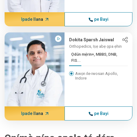
Ipade Ilana
pe Bayi
Dokita Sparsh Jaiswal
Orthopedics, Iṣẹ abẹ ọpa ẹhin
Ọdún mẹ́rin+, MBBS, DNB,
FIS...
Awọn ile-iwosan Apollo,
Indore
Ipade Ilana
pe Bayi