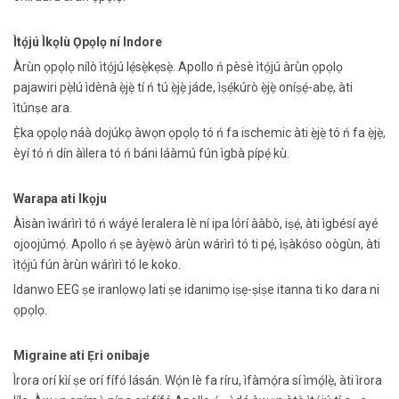
Ìtọ́jú Ìkọlù Ọpọlọ ní Indore
Àrùn ọpọlọ nílò ìtọ́jú lẹ́sẹ̀kẹsẹ̀. Apollo ń pèsè ìtọ́jú àrùn ọpọlọ
pajawiri pẹ̀lú ìdènà ẹ̀jẹ̀ tí ń tú ẹ̀jẹ̀ jáde, ìṣẹ́kúrò ẹ̀jẹ̀ oníṣẹ́-abẹ, àti
ìtúnṣe ara.
Ẹ̀ka ọpọlọ náà dojúkọ àwọn ọpọlọ tó ń fa ischemic àti ẹ̀jẹ̀ tó ń fa ẹ̀jẹ̀,
èyí tó ń dín àìlera tó ń báni láàmú fún ìgbà pípẹ́ kù.
Warapa ati Ikọju
Àìsàn ìwárìrì tó ń wáyé leralera lè ní ipa lórí ààbò, iṣẹ́, àti ìgbésí ayé
ojoojúmọ́. Apollo ń ṣe àyẹ̀wò àrùn wárìrì tó ti pẹ́, ìṣàkóso oògùn, àti
ìtọ́jú fún àrùn wárìrì tó le koko.
Idanwo EEG ṣe iranlọwọ lati ṣe idanimọ iṣẹ-ṣiṣe itanna ti ko dara ni
ọpọlọ.
Migraine ati Ẹri onibaje
Ìrora orí kìí ṣe orí fífó lásán. Wọ́n lè fa ríru, ìfàmọ́ra sí ìmọ́lẹ̀, àti ìrora