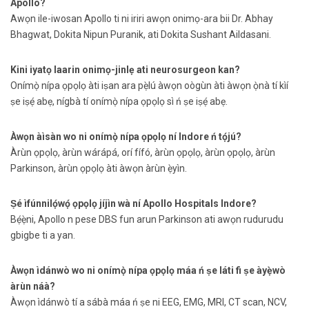
Apollo?
Awọn ile-iwosan Apollo ti ni iriri awọn onimọ-ara bii Dr. Abhay
Bhagwat, Dokita Nipun Puranik, ati Dokita Sushant Aildasani.
Kini iyatọ laarin onimọ-jinlẹ ati neurosurgeon kan?
Onímọ̀ nípa ọpọlọ àti iṣan ara pẹ̀lú àwọn oògùn àti àwọn ọ̀nà tí kìí
ṣe iṣẹ́ abẹ, nígbà tí onímọ̀ nípa ọpọlọ sì ń ṣe iṣẹ́ abẹ.
Àwọn àìsàn wo ni onímọ̀ nípa ọpọlọ ní Indore ń tọ́jú?
Àrùn ọpọlọ, àrùn wárápá, orí fífó, àrùn ọpọlọ, àrùn ọpọlọ, àrùn
Parkinson, àrùn ọpọlọ àti àwọn àrùn ẹ̀yìn.
Ṣé ìfúnnilọ́wọ́ ọpọlọ jíjìn wà ní Apollo Hospitals Indore?
Bẹ́ẹ̀ni, Apollo n pese DBS fun arun Parkinson ati awọn rudurudu
gbigbe ti a yan.
Àwọn ìdánwò wo ni onímọ̀ nípa ọpọlọ máa ń ṣe láti fi ṣe àyẹ̀wò
àrùn náà?
Àwọn ìdánwò tí a sábà máa ń ṣe ni EEG, EMG, MRI, CT scan, NCV,