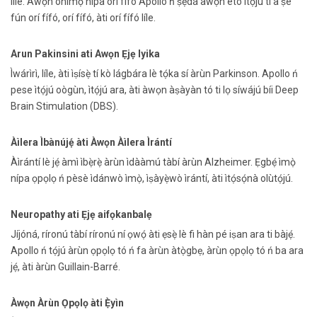
líle. Àwọn onímọ̀ nípa orí fífó Apollo ń ṣẹ̀dá àwọn ètò ìtọ́jú tí a ṣe
fún orí fífó, orí fífó, àti orí fífó líle.
Arun Pakinsini ati Awọn Ẹjẹ Iyika
Ìwárìrì, líle, àti ìṣísẹ̀ tí kò lágbára lè tọ́ka sí àrùn Parkinson. Apollo ń
pese ìtọ́jú oògùn, ìtọ́jú ara, àti àwọn àṣàyàn tó ti lọ síwájú bíi Deep
Brain Stimulation (DBS).
Àìlera Ìbànújẹ́ àti Àwọn Àìlera Ìrántí
Àìrántí lè jẹ́ àmì ìbẹ̀rẹ̀ àrùn ìdààmú tàbí àrùn Alzheimer. Ẹgbẹ́ ìmọ̀
nípa ọpọlọ ń pèsè ìdánwò ìmọ̀, ìṣàyẹ̀wò ìrántí, àti ìtọ́sọ́nà olùtọ́jú.
Neuropathy ati Ẹjẹ aifọkanbalẹ
Jíjóná, ríronú tàbí ríronú ní ọwọ́ àti ẹsẹ̀ lè fi hàn pé iṣan ara ti bàjẹ́.
Apollo ń tọ́jú àrùn ọpọlọ tó ń fa àrùn àtọ̀gbẹ, àrùn ọpọlọ tó ń ba ara
jẹ́, àti àrùn Guillain-Barré.
Àwọn Àrùn Ọpọlọ àti Ẹ̀yìn