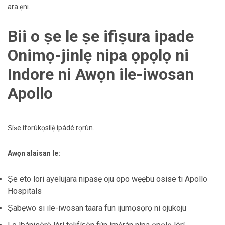
ara ẹni.
Bii o ṣe le ṣe ifiṣura ipade
Onimọ-jinlẹ nipa ọpọlọ ni
Indore ni Awọn ile-iwosan
Apollo
Ṣíṣe ìforúkọsílẹ̀ ìpàdé rọrùn.
Awọn alaisan le:
Ṣe eto lori ayelujara nipasẹ oju opo wẹẹbu osise ti Apollo
Hospitals
Ṣabẹwo si ile-iwosan taara fun ijumọsọrọ ni ojukoju