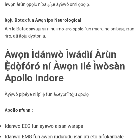
àwọn àrùn ọpọlọ nípa ṣíṣe àyẹ̀wò omi ọpọlọ.
Itọju Botox fun Awọn ipo Neurological
A n lo Botox siwaju sii ninu imọ-ẹrọ ọpọlọ fun migraine onibajẹ, iṣan
rirọ, ati itọju dystonia.
Àwọn Ìdánwò Ìwádìí Àrùn
Ẹ̀dọ̀fóró ní Àwọn Ilé Ìwòsàn
Apollo Indore
Àyẹ̀wò pípéye ni ìpìlẹ̀ fún àṣeyọrí ìtọ́jú ọpọlọ.
Apollo nfunni:
Idanwo EEG fun ayẹwo aisan warapa
Idanwo EMG fun awọn rudurudu iṣan ati eto aifọkanbalẹ