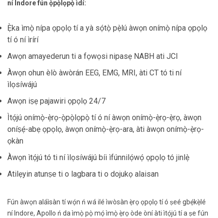
ní Indore fún ọ̀pọ̀lọpọ̀ ìdí:
Ẹ̀ka ìmọ̀ nípa ọpọlọ tí a yà sọ́tọ̀ pẹ̀lú àwọn onímọ̀ nípa ọpọlọ
tí ó ní ìrírí
Awọn amayederun ti a fọwọsi nipasẹ NABH ati JCI
Àwọn ohun èlò àwòrán EEG, EMG, MRI, àti CT tó ti ní
ìlọsíwájú
Awọn iṣẹ pajawiri ọpọlọ 24/7
Ìtọ́jú onímọ̀-ẹ̀rọ-ọ̀pọ̀lọpọ̀ tí ó ní àwọn onímọ̀-ẹ̀rọ-ẹ̀rọ, àwọn
oníṣẹ́-abẹ ọpọlọ, àwọn onímọ̀-ẹ̀rọ-ara, àti àwọn onímọ̀-ẹ̀rọ-
ọkàn
Àwọn ìtọ́jú tó ti ní ìlọsíwájú bíi ìfúnnilọ́wọ́ ọpọlọ tó jinlẹ̀
Atilẹyin atunṣe ti o lagbara ti o dojukọ alaisan
Fún àwọn aláìsàn tí wọ́n ń wá ilé ìwòsàn ẹ̀rọ ọpọlọ tí ó ṣeé gbẹ́kẹ̀lé
ní Indore, Apollo ń da ìmọ̀ pọ̀ mọ́ ìmọ̀ ẹ̀rọ òde òní àti ìtọ́jú tí a ṣe fún