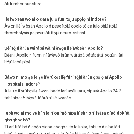
àti lumbar puncture.
Ile iwosan wo ni o dara julọ fun itọju ọpọlọ ni Indore?
Àwọn Ilé Ìwòsàn Apollo ń pese ìtọ́jú ọpọlọ tó ga jùlọ pẹ̀lú ìtọ́jú
thrombolysis pajawiri àti ìtọ́jú neuro-critical.
Ṣé ìtọ́jú àrùn wárápá wà ní àwọn ilé ìwòsàn Apollo?
Bẹ́ẹ̀ni, Apollo ń fúnni ní àyẹ̀wò àrùn wárápá pátápátá, oògùn, àti
ìtọ́jú ìgbà pípẹ́.
Báwo ni mo ṣe lè ṣe ìforúkọsílẹ̀ fún ìtọ́jú àrùn ọpọlọ ní Apollo
Hospitals Indore?
A le ṣe ìforúkọsílẹ̀ àwọn ìpàdé lórí ayélujára, nípasẹ̀ Apollo 24|7,
tàbí nípasẹ̀ ìbẹ̀wò tààrà sí ilé ìwòsàn.
Ìgbà wo ni mo yẹ kí n lọ rí onímọ̀ nípa àìsàn orí-ìyára dípò dókítà
gbogbogbò?
Tí orí fífó bá ń gbọ̀n nígbà gbogbo, tó le koko, tàbí tó ń nípa lórí
ìgbésí ayé ojoojúmọ́, a gbani nímọ̀ràn láti ṣe àyẹ̀wò àwọn onímọ̀