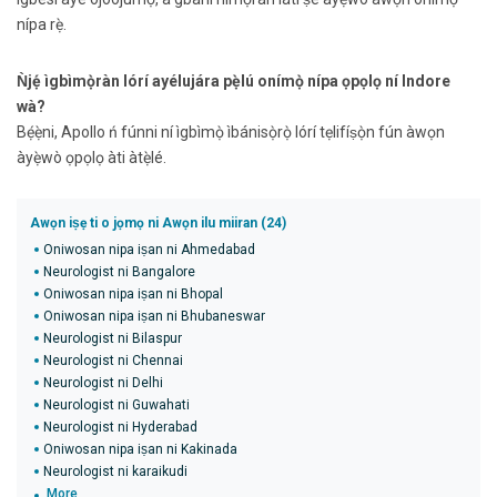
nípa rẹ̀.
Ǹjẹ́ ìgbìmọ̀ràn lórí ayélujára pẹ̀lú onímọ̀ nípa ọpọlọ ní Indore
wà?
Bẹ́ẹ̀ni, Apollo ń fúnni ní ìgbìmọ̀ ìbánisọ̀rọ̀ lórí tẹlifíṣọ̀n fún àwọn
àyẹ̀wò ọpọlọ àti àtẹ̀lé.
Awọn iṣẹ ti o jọmọ ni Awọn ilu miiran (24)
Oniwosan nipa iṣan ni Ahmedabad
Neurologist ni Bangalore
Oniwosan nipa iṣan ni Bhopal
Oniwosan nipa iṣan ni Bhubaneswar
Neurologist ni Bilaspur
Neurologist ni Chennai
Neurologist ni Delhi
Neurologist ni Guwahati
Neurologist ni Hyderabad
Oniwosan nipa iṣan ni Kakinada
Neurologist ni karaikudi
More