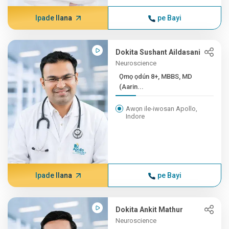
Ipade Ilana
pe Bayi
Dokita Sushant Aildasani
Neuroscience
Ọmọ ọdún 8+, MBBS, MD
(Aarin...
Awọn ile-iwosan Apollo,
Indore
Ipade Ilana
pe Bayi
Dokita Ankit Mathur
Neuroscience