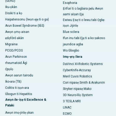
(GERD)
Esophoria
Iku-ọkàn
Ẹrifori ti o lagbara pẹlu Awọn
Disiki ti a kọ
aami aiṣan Ẹjẹ
Haipatensonu (Iwọn ẹjẹ ti o ga)
Ewiwu Ẹsẹ ti o lewu tabi Ọgbẹ
Arun Bowel Syndrome (IBS)
iṣọn Jijinlẹ
Awọn ọmọ aisan
Blue sclera
ẹdọfóró akàn
Ifun inu tabi Ẹjẹ ti a ko ṣakoso
Migraine
jaundice agba
PCOD/PCOS
Wo Gbogbo
Arun Parkinson
Imọ-ẹrọ Ilera
rheumatoid Àgì
DaVinci XI-Robotic Systems
Ọpọlọ
CyberKnife-Accuray
Awọn aarun tairodu
Meril Cuvis Robotics
Iko-ara (TB)
Cori nipasẹ Smith & Arakunrin
Colitis ti iṣọn-ara
Stryker nipasẹ Mako
Gbogun ti Hepatitis
3D Neuro-lilọ System
Awọn ile-iṣẹ ti Excellence &
3 TESLA MRI
Pataki
LINAC
Awọn imọ-jinlẹ ọkan
ECMO