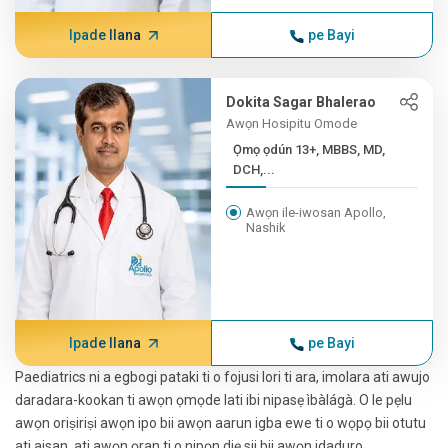
Ipade Ilana
pe Bayi
Dokita Sagar Bhalerao
Awọn Hosipitu Omode
Ọmọ ọdún 13+, MBBS, MD,
DCH,...
Awọn ile-iwosan Apollo,
Nashik
Ipade Ilana
pe Bayi
Paediatrics ni a egbogi pataki ti o fojusi lori ti ara, imolara ati awujo
daradara-kookan ti awọn ọmọde lati ibi nipasẹ ìbàlágà. O le pẹlu
awọn oriṣiriṣi awọn ipo bii awọn aarun igba ewe ti o wọpọ bii otutu
ati aisan, ati awọn ọran ti o nipọn diẹ sii bii awọn idaduro