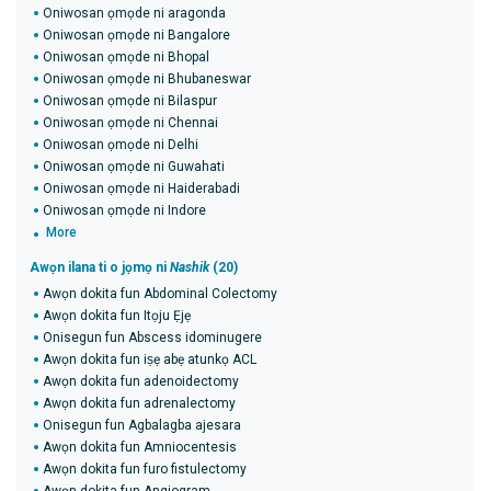
Oniwosan ọmọde ni aragonda
Oniwosan ọmọde ni Bangalore
Oniwosan ọmọde ni Bhopal
Oniwosan ọmọde ni Bhubaneswar
Oniwosan ọmọde ni Bilaspur
Oniwosan ọmọde ni Chennai
Oniwosan ọmọde ni Delhi
Oniwosan ọmọde ni Guwahati
Oniwosan ọmọde ni Haiderabadi
Oniwosan ọmọde ni Indore
More
Awọn ilana ti o jọmọ ni
Nashik
(20)
Awọn dokita fun Abdominal Colectomy
Awọn dokita fun Itọju Ẹjẹ
Onisegun fun Abscess idominugere
Awọn dokita fun iṣẹ abẹ atunkọ ACL
Awọn dokita fun adenoidectomy
Awọn dokita fun adrenalectomy
Onisegun fun Agbalagba ajesara
Awọn dokita fun Amniocentesis
Awọn dokita fun furo fistulectomy