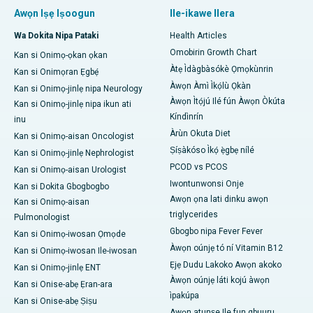
Awọn Iṣẹ Iṣoogun
Ile-ikawe Ilera
Wa Dokita Nipa Pataki
Health Articles
Omobirin Growth Chart
Kan si Onimọ-ọkan ọkan
Àtẹ Ìdàgbàsókè Ọmọkùnrin
Kan si Onimọran Ẹgbẹ́
Àwọn Àmì Ìkọ́lù Ọkàn
Kan si Onimọ-jinlẹ nipa Neurology
Àwọn Ìtọ́jú Ilé fún Àwọn Òkúta
Kan si Onimọ-jinlẹ nipa ikun ati
Kíndìnrín
inu
Àrùn Okuta Diet
Kan si Onimọ-aisan Oncologist
Ṣíṣàkóso Ìkọ́ ẹ̀gbẹ nílé
Kan si Onimọ-jinlẹ Nephrologist
PCOD vs PCOS
Kan si Onimọ-aisan Urologist
Iwontunwonsi Onje
Kan si Dokita Gbogbogbo
Awọn ọna lati dinku awọn
Kan si Onimọ-aisan
triglycerides
Pulmonologist
Gbogbo nipa Fever Fever
Kan si Onimọ-iwosan Ọmọde
Àwọn oúnjẹ tó ní Vitamin B12
Kan si Onimọ-iwosan Ile-iwosan
Ẹjẹ Dudu Lakoko Awọn akoko
Kan si Onimọ-jinlẹ ENT
Àwọn oúnjẹ láti kojú àwọn
Kan si Onise-abẹ Ẹran-ara
ìpakúpa
Kan si Onise-abẹ Ṣiṣu
Awọn atunṣe Ile fun gbuuru