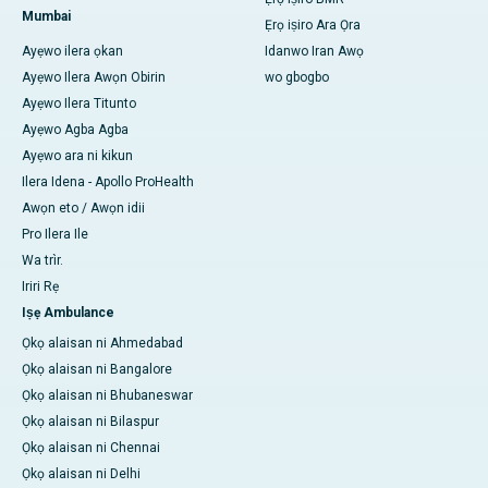
Mumbai
Ẹrọ iṣiro Ara Ọra
Ayẹwo ilera ọkan
Idanwo Iran Awọ
Ayẹwo Ilera Awọn Obirin
wo gbogbo
Ayẹwo Ilera Titunto
Ayẹwo Agba Agba
Ayẹwo ara ni kikun
Ilera Idena - Apollo ProHealth
Awọn eto / Awọn idii
Pro Ilera Ile
Wa trìr.
Iriri Rẹ
Iṣẹ Ambulance
Ọkọ alaisan ni Ahmedabad
Ọkọ alaisan ni Bangalore
Ọkọ alaisan ni Bhubaneswar
Ọkọ alaisan ni Bilaspur
Ọkọ alaisan ni Chennai
Ọkọ alaisan ni Delhi