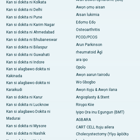
Kan si dokita ni Kolkata
Awọn ọmọ aisan
Kan si dokita ni Delhi
Aisan lukimia
Kan si dokita ni Pune
Ẹdọmọ Ẹdọ
Kan si dokita ni Karim Nagar
Osteoarthritis
Kan si dokita ni Ahmedabad
PCOD/PCOS
Kan si dokita ni Bhubaneswar
Arun Parkinson
Kan si dokita ni Bilaspur
rheumatoid Àgì
Kan si dokita ni Guwahati
ara ipo
Kan si dokita ni Indore
Ọpọlọ
Kan si alagbawo dokita ni
Awọn aarun tairodu
Kakinada
Wo Gbogbo
Kan si alagbawo dokita ni
Karaikudi
Awọn itọju & Awọn ilana
Kan si dokita ni Karur
Angioplasty & Stent
Kan si dokita ni Lucknow
Rirọpo Kiie
Kan si alagbawo Dokita ni
Iyipo Ọra inu Egungun (BMT)
Madurai
AGBARA
Kan si dokita ni Mysore
CART CELL Itọju ailera
Kan si dokita ni Nashik
Cholecystectomy (Yíyọ àpòòtọ