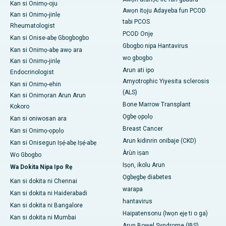
Kan si Onimọ-oju
Awọn itọju Adayeba fun PCOD
Kan si Onimọ-jinlẹ
tabi PCOS
Rheumatologist
PCOD Onjẹ
Kan si Onise-abẹ Gbogbogbo
Gbogbo nipa Hantavirus
Kan si Onimọ-abẹ awọ ara
wo gbogbo
Kan si Onimọ-jinlẹ
Arun ati ipo
Endocrinologist
Amyotrophic Yiyesita sclerosis
Kan si Onimọ-ehin
(ALS)
Kan si Onimọran Arun Arun
Bone Marrow Transplant
Kokoro
Ọgbẹ ọpọlọ
Kan si oniwosan ara
Breast Cancer
Kan si Onimọ-ọpọlọ
Arun kidinrin onibaje (CKD)
Kan si Onisegun Iṣẹ́-abẹ Iṣẹ́-abẹ
Àrùn iṣan
Wo Gbogbo
Iṣọn, ikolu Arun
Wa Dokita Nipa Ipo Rẹ
Ọgbẹgbẹ diabetes
Kan si dokita ni Chennai
warapa
Kan si dokita ni Haiderabadi
hantavirus
Kan si dokita ni Bangalore
Haipatensonu (Iwọn ẹjẹ ti o ga)
Kan si dokita ni Mumbai
Arun Bowel Syndrome (IBS)