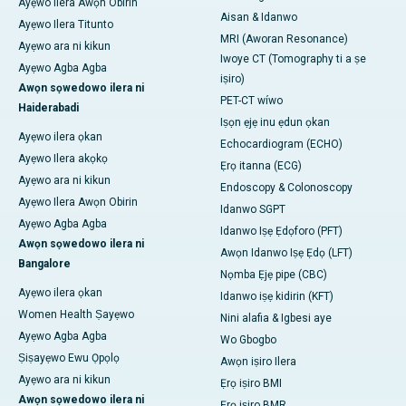
Ayẹwo Ilera Awọn Obirin
Aisan & Idanwo
Ayẹwo Ilera Titunto
MRI (Aworan Resonance)
Ayẹwo ara ni kikun
Iwoye CT (Tomography ti a ṣe
Ayẹwo Agba Agba
iṣiro)
Awọn sọwedowo ilera ni
PET-CT wíwo
Haiderabadi
Iṣọn ẹjẹ inu ẹdun ọkan
Ayẹwo ilera ọkan
Echocardiogram (ECHO)
Ayẹwo Ilera akọkọ
Ẹrọ itanna (ECG)
Ayẹwo ara ni kikun
Endoscopy & Colonoscopy
Ayẹwo Ilera Awọn Obirin
Idanwo SGPT
Ayẹwo Agba Agba
Idanwo Iṣẹ Ẹdọforo (PFT)
Awọn sọwedowo ilera ni
Awọn Idanwo Iṣẹ Ẹdọ (LFT)
Bangalore
Nọmba Ẹjẹ pipe (CBC)
Ayẹwo ilera ọkan
Idanwo iṣẹ kidirin (KFT)
Women Health Ṣayẹwo
Nini alafia & Igbesi aye
Ayẹwo Agba Agba
Wo Gbogbo
Ṣiṣayẹwo Ewu Ọpọlọ
Awọn iṣiro Ilera
Ayẹwo ara ni kikun
Ẹrọ iṣiro BMI
Awọn sọwedowo ilera ni
Ẹrọ iṣiro BMR