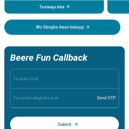
ọkàn pàtàk
àrùn ọkàn
Tẹsiwaju kika
lọ́wọ́ lát
nípa wọn.
Wo Gbogbo Awọn bulọọgi
Beere Fun Callback