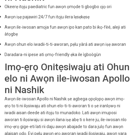
Okeerẹ itọju paediatric fun awọn ọmọde ti gbogbo ọjọ ori
Awọn iṣẹ pajawiri 24/7 fun itọju ilera lẹsẹkẹsẹ
Awọn ile-iwosan amọja fun awọn ipo kan pato bi ikọ-fèé, aleji ati
àtọgbẹ
Awọn ohun elo iwadii-ti-ti-aworan, pẹlu yàrá ati awọn iṣẹ aworan
Daradara-ni ipese ati ọmọ-friendly ẹka ile ìgboògùn
Imọ-ẹrọ Onitẹsiwaju ati Ohun
elo ni Awọn ile-iwosan Apollo
ni Nashik
Awọn ile-iwosan Apollo ni Nashik ṣe agbega ọpọlọpọ awọn imọ-
ẹrọ to ti ni ilọsiwaju ati ohun elo-ti-ti-aworan ti o ṣe iranlọwọ ni
iwadii aisan deede ati itọju to munadoko. Lati awọn imuposi
aworan ti ilọsiwaju si awọn ilana iṣẹ abẹ ti o kere ju, ile-iwosan nlo
imọ-ẹrọ gige-eti lati rii daju awọn abajade to dara julọ fun awọn
alaisan ọdọ. Eyi pẹlu awọn ẹrọ aworan iwadii ilọsiwaju, awọn yara