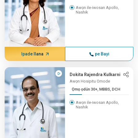
Awọn ile-iwosan Apollo,
Nashik
Ipade Ilana
pe Bayi
Dokita Rajendra Kulkarni
Awọn Hosipitu Omode
Ọmọ ọdún 30+, MBBS, DCH
Awọn ile-iwosan Apollo,
Nashik