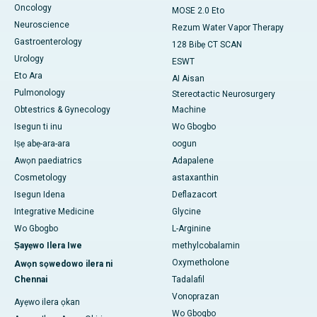
Oncology
MOSE 2.0 Eto
Neuroscience
Rezum Water Vapor Therapy
Gastroenterology
128 Bibẹ CT SCAN
Urology
ESWT
Eto Ara
AI Aisan
Pulmonology
Stereotactic Neurosurgery
Obtestrics & Gynecology
Machine
Isegun ti inu
Wo Gbogbo
Iṣẹ abẹ-ara-ara
oogun
Awọn paediatrics
Adapalene
Cosmetology
astaxanthin
Isegun Idena
Deflazacort
Integrative Medicine
Glycine
Wo Gbogbo
L-Arginine
Ṣayẹwo Ilera Iwe
methylcobalamin
Oxymetholone
Awọn sọwedowo ilera ni
Chennai
Tadalafil
Vonoprazan
Ayẹwo ilera ọkan
Wo Gbogbo