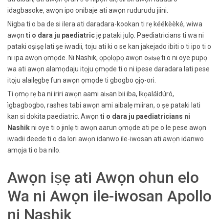
idagbasoke, awọn ipo onibaje ati awọn rudurudu jiini.
Nigba ti o ba de si ilera ati daradara-kookan ti rẹ kéékèèké, wiwa
awọn
ti o dara ju paediatric
jẹ pataki julọ. Paediatricians ti wa ni
pataki oṣiṣẹ lati ṣe iwadii, toju ati ki o se kan jakejado ibiti o ti ipo ti o
ni ipa awọn ọmọde. Ni Nashik, ọpọlọpọ awọn oṣiṣẹ ti o ni oye pupọ
wa ati awọn alamọdaju itọju ọmọde ti o ni ipese daradara lati pese
itọju alailẹgbẹ fun awọn ọmọde ti gbogbo ọjọ-ori.
Ti ọmọ rẹ ba ni iriri awọn aami aiṣan bii iba, Ikọaláìdúró,
ìgbagbogbo, rashes tabi awọn ami aibalẹ miiran, o ṣe pataki lati
kan si dokita paediatric. Awọn
ti o dara ju paediatricians ni
Nashik
ni oye ti o jinlẹ ti awọn aarun ọmọde ati pe o le pese awọn
iwadii deede ti o da lori awọn idanwo ile-iwosan ati awọn idanwo
amọja ti o ba nilo.
Awọn iṣẹ ati Awọn ohun elo
Wa ni Awọn ile-iwosan Apollo
ni Nashik