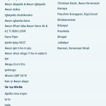
Ile-iwosan ti o dara julọ ni Ramji Nagar, Nellore
Christian Basti, Awọn Ile-iwosan
Awọn abajade & Awọn igbejade
Kariaye
Awọn dukia
Ile-iwosan ti o dara julọ ni Apa-19, Rourkela
Paschim Boragaon, Ìtọ́jú Excel
Igbejade oludokoowo
Bhubaneswar
Awọn igbasilẹ ilana
Ile-iwosan ti o dara julọ ni Swargate, Pune
Bilaspur
Awọn ifihan labẹ Awọn ilana 46 &
62 Ti SEBI LODR
Rourkela
Ile-iwosan akàn ti awọn obinrin ti o dara julọ ni Guusu Delhi
Ilana Pipin
Bhopal
Ipade Ipejọ NCLT
Jabalpur
Awọn ipin ti ko ni ẹtọ
Navsari, Ile-iwosan Nirali
Awọn ohun idogo Ti ko ni aabo ti
Ipe
Akopọ Ero ti Eto
ipolongo
Atunto SAP 2018
Kan si Awọn alaye
Ile-iṣẹ Media
Apollo ninu Iroyin
tẹ tu
Iṣẹlẹ