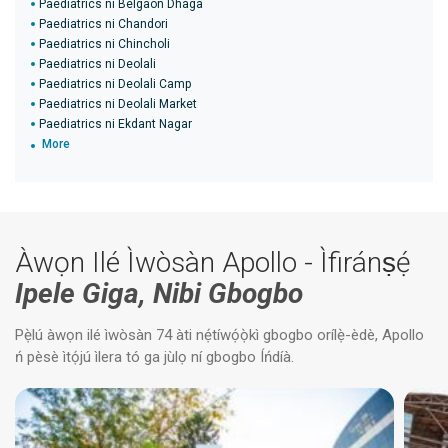
Paediatrics ni Belgaon Dhaga
Paediatrics ni Chandori
Paediatrics ni Chincholi
Paediatrics ni Deolali
Paediatrics ni Deolali Camp
Paediatrics ni Deolali Market
Paediatrics ni Ekdant Nagar
More
Àwọn Ilé Ìwòsàn Apollo - Ìfiránṣẹ́
Ipele Giga, Nibi Gbogbo
Pẹ̀lú àwọn ilé ìwòsàn 74 àti nẹ́tíwọ́ọ̀kì gbogbo orílẹ̀-èdè, Apollo
ń pèsè ìtọ́jú ìlera tó ga jùlọ ní gbogbo Íńdíà.