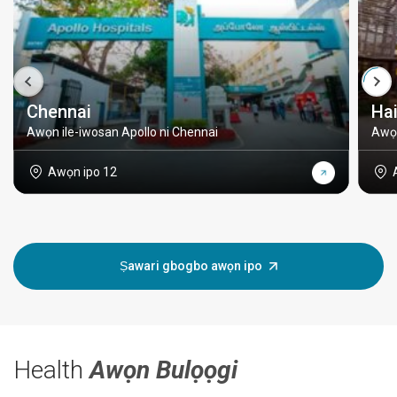
Chennai
Ha
Awọn ile-iwosan Apollo ni Chennai
Awọn
Awọn ipo 12
Ṣawari gbogbo awọn ipo
Health
Awọn Bulọọgi