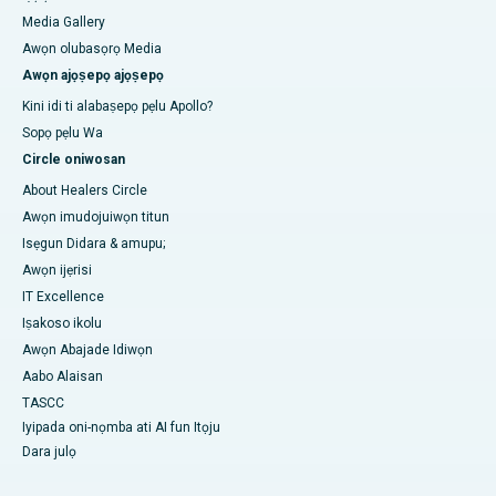
Media Gallery
Awọn olubasọrọ Media
Awọn ajọṣepọ ajọṣepọ
Kini idi ti alabaṣepọ pẹlu Apollo?
Sopọ pẹlu Wa
Circle oniwosan
About Healers Circle
Awọn imudojuiwọn titun
Isẹgun Didara & amupu;
Awọn ijẹrisi
IT Excellence
Iṣakoso ikolu
Awọn Abajade Idiwọn
Aabo Alaisan
TASCC
Iyipada oni-nọmba ati AI fun Itọju
Dara julọ