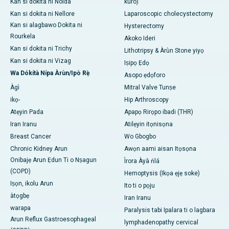
Kan si dokita ni Noida
kuro)
Kan si dokita ni Nellore
Laparoscopic cholecystectomy
Kan si alagbawo Dokita ni
Hysterectomy
Rourkela
Akoko Ideri
Kan si dokita ni Trichy
Lithotripsy & Àrùn Stone yiyọ
Kan si dokita ni Vizag
Iṣipọ Ẹdọ
Wa Dókítà Nípa Àrùn/Ipò Rẹ̀
Asopo ẹdọforo
Àgì
Mitral Valve Tunṣe
ikọ-
Hip Arthroscopy
Atẹyin Pada
Apapọ Rirọpo ibadi (THR)
Iran Iranu
Atilẹyin itọnisọna
Breast Cancer
Wo Gbogbo
Chronic Kidney Arun
Awọn aami aisan Itọsọna
Onibajẹ Arun Ẹdun Ti o Nṣagun
Ìrora Àyà ńlá
(COPD)
Hemoptysis (Ikọa ẹjẹ soke)
Iṣọn, ikolu Arun
Ito ti o pọju
àtọgbẹ
Iran Iranu
warapa
Paralysis tabi Ipalara ti o lagbara
Arun Reflux Gastroesophageal
lymphadenopathy cervical