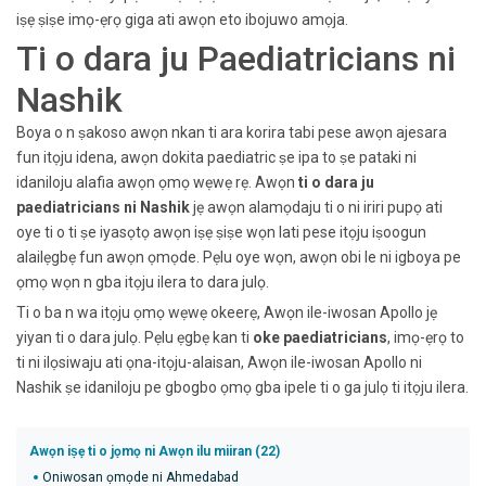
iṣẹ ṣiṣe imọ-ẹrọ giga ati awọn eto ibojuwo amọja.
Ti o dara ju Paediatricians ni
Nashik
Boya o n ṣakoso awọn nkan ti ara korira tabi pese awọn ajesara
fun itọju idena, awọn dokita paediatric ṣe ipa to ṣe pataki ni
idaniloju alafia awọn ọmọ wẹwẹ rẹ. Awọn
ti o dara ju
paediatricians ni Nashik
jẹ awọn alamọdaju ti o ni iriri pupọ ati
oye ti o ti ṣe iyasọtọ awọn iṣẹ ṣiṣe wọn lati pese itọju iṣoogun
alailẹgbẹ fun awọn ọmọde. Pẹlu oye wọn, awọn obi le ni igboya pe
ọmọ wọn n gba itọju ilera to dara julọ.
Ti o ba n wa itọju ọmọ wẹwẹ okeerẹ, Awọn ile-iwosan Apollo jẹ
yiyan ti o dara julọ. Pẹlu ẹgbẹ kan ti
oke paediatricians
, imọ-ẹrọ to
ti ni ilọsiwaju ati ọna-itọju-alaisan, Awọn ile-iwosan Apollo ni
Nashik ṣe idaniloju pe gbogbo ọmọ gba ipele ti o ga julọ ti itọju ilera.
Awọn iṣẹ ti o jọmọ ni Awọn ilu miiran (22)
Oniwosan ọmọde ni Ahmedabad