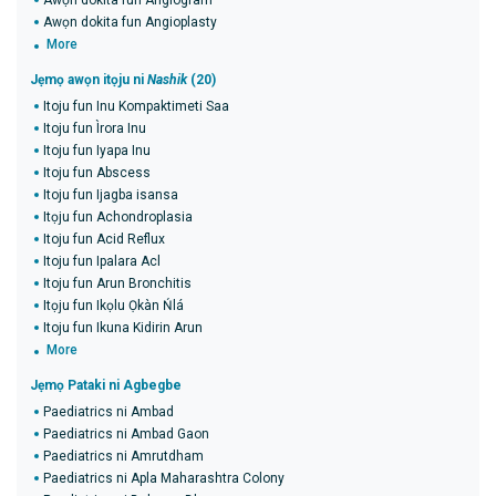
Awọn dokita fun Angiogram
Awọn dokita fun Angioplasty
More
Jẹmọ awọn itọju ni
Nashik
(20)
Itoju fun Inu Kompaktimeti Saa
Itoju fun Ìrora Inu
Itoju fun Iyapa Inu
Itoju fun Abscess
Itoju fun Ijagba isansa
Itọju fun Achondroplasia
Itoju fun Acid Reflux
Itoju fun Ipalara Acl
Itoju fun Arun Bronchitis
Itọju fun Ikọlu Ọkàn Ńlá
Itoju fun Ikuna Kidirin Arun
More
Jẹmọ Pataki ni Agbegbe
Paediatrics ni Ambad
Paediatrics ni Ambad Gaon
Paediatrics ni Amrutdham
Paediatrics ni Apla Maharashtra Colony