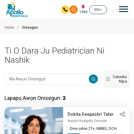
Mai
YO
1066
Rekọja si akọkọ akoonu
Home
Onisegun
Ti O Dara Ju Pediatrician Ni
Nashik
Ṣatunkọ
Nipa
Lapapọ Awọn Onisegun:
3
Dokita Deepashri Tatar
Awọn Hosipitu Omode
Ọmọ ọdún 27+, MBBS, DCH