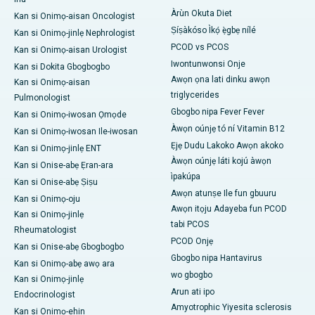
Àrùn Okuta Diet
Kan si Onimọ-aisan Oncologist
Ṣíṣàkóso Ìkọ́ ẹ̀gbẹ nílé
Kan si Onimọ-jinlẹ Nephrologist
PCOD vs PCOS
Kan si Onimọ-aisan Urologist
Iwontunwonsi Onje
Kan si Dokita Gbogbogbo
Awọn ọna lati dinku awọn
Kan si Onimọ-aisan
triglycerides
Pulmonologist
Gbogbo nipa Fever Fever
Kan si Onimọ-iwosan Ọmọde
Àwọn oúnjẹ tó ní Vitamin B12
Kan si Onimọ-iwosan Ile-iwosan
Ẹjẹ Dudu Lakoko Awọn akoko
Kan si Onimọ-jinlẹ ENT
Àwọn oúnjẹ láti kojú àwọn
Kan si Onise-abẹ Ẹran-ara
ìpakúpa
Kan si Onise-abẹ Ṣiṣu
Awọn atunṣe Ile fun gbuuru
Kan si Onimọ-oju
Awọn itọju Adayeba fun PCOD
Kan si Onimọ-jinlẹ
tabi PCOS
Rheumatologist
PCOD Onjẹ
Kan si Onise-abẹ Gbogbogbo
Gbogbo nipa Hantavirus
Kan si Onimọ-abẹ awọ ara
wo gbogbo
Kan si Onimọ-jinlẹ
Arun ati ipo
Endocrinologist
Amyotrophic Yiyesita sclerosis
Kan si Onimọ-ehin