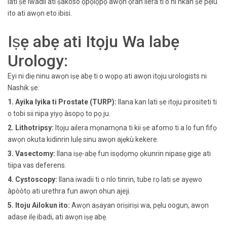
lati ṣe iwadii ati ṣakoso ọpọlọpọ awọn ọran ilera ti o ni nkan ṣe pẹlu
ito ati awọn eto ibisi.
Iṣẹ abẹ ati Itọju Wa labẹ
Urology:
Eyi ni diẹ ninu awọn iṣẹ abẹ ti o wọpọ ati awọn itọju urologists ni
Nashik ṣe:
1. Ayika Iyika ti Prostate (TURP):
Ilana kan lati ṣe itọju pirositeti ti
o tobi sii nipa yiyọ àsopọ to pọ ju.
2. Lithotripsy:
Itọju ailera mọnamọna ti kii ṣe afomo ti a lo fun fifọ
awọn okuta kidinrin lulẹ sinu awọn ajẹkù kekere.
3. Vasectomy:
Ilana iṣẹ-abẹ fun isọdọmọ ọkunrin nipasẹ gige ati
tiipa vas deferens.
4. Cystoscopy:
Ilana iwadii ti o nlo tinrin, tube rọ lati ṣe ayẹwo
àpòòtọ ati urethra fun awọn ohun ajeji.
5. Itoju Ailokun ito:
Awọn aṣayan oriṣiriṣi wa, pẹlu oogun, awọn
adaṣe ilẹ ibadi, ati awọn iṣẹ abẹ.