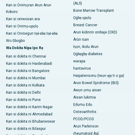
(ALS)
Kan si Onimọran Arun Arun
Bone Marrow Transplant
Kokoro
Ọgbẹ ọpọlọ
Kan si oniwosan ara
Breast Cancer
Kan si Onimọ-ọpọlọ
Arun kidinrin onibaje (CKD)
Kan si Onisegun Iṣẹ́-abẹ Iṣẹ́-abẹ
Àrùn iṣan
Wo Gbogbo
Iṣọn, ikolu Arun
Wa Dokita Nipa Ipo Rẹ
Ọgbẹgbẹ diabetes
Kan si dokita ni Chennai
warapa
Kan si dokita ni Haiderabadi
hantavirus
Kan si dokita ni Bangalore
Haipatensonu (Iwọn ẹjẹ ti o ga)
Kan si dokita ni Mumbai
Arun Bowel Syndrome (IBS)
Kan si dokita ni Kolkata
Awọn ọmọ aisan
Kan si dokita ni Delhi
Aisan lukimia
Kan si dokita ni Pune
Ẹdọmọ Ẹdọ
Kan si dokita ni Karim Nagar
Osteoarthritis
Kan si dokita ni Ahmedabad
PCOD/PCOS
Kan si dokita ni Bhubaneswar
Arun Parkinson
Kan si dokita ni Bilaspur
rheumatoid Àgì