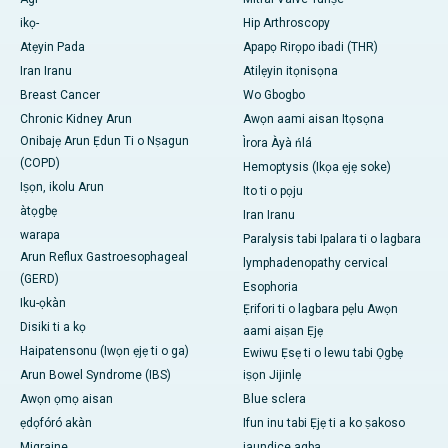
ikọ-
Hip Arthroscopy
Atẹyin Pada
Apapọ Rirọpo ibadi (THR)
Iran Iranu
Atilẹyin itọnisọna
Breast Cancer
Wo Gbogbo
Chronic Kidney Arun
Awọn aami aisan Itọsọna
Onibajẹ Arun Ẹdun Ti o Nṣagun
Ìrora Àyà ńlá
(COPD)
Hemoptysis (Ikọa ẹjẹ soke)
Iṣọn, ikolu Arun
Ito ti o pọju
àtọgbẹ
Iran Iranu
warapa
Paralysis tabi Ipalara ti o lagbara
Arun Reflux Gastroesophageal
lymphadenopathy cervical
(GERD)
Esophoria
Iku-ọkàn
Ẹrifori ti o lagbara pẹlu Awọn
Disiki ti a kọ
aami aiṣan Ẹjẹ
Haipatensonu (Iwọn ẹjẹ ti o ga)
Ewiwu Ẹsẹ ti o lewu tabi Ọgbẹ
Arun Bowel Syndrome (IBS)
iṣọn Jijinlẹ
Awọn ọmọ aisan
Blue sclera
ẹdọfóró akàn
Ifun inu tabi Ẹjẹ ti a ko ṣakoso
Migraine
jaundice agba