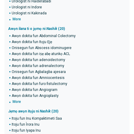
Urologist ni Haiderabadi
Urologist ni Indore
Urologist ni Kakinada
More
Awọn ilana ti o jọmọ ni
Nashik
(20)
Awọn dokita fun Abdominal Colectomy
Awọn dokita fun Itọju Ẹjẹ
Onisegun fun Abscess idominugere
Awọn dokita fun iṣẹ abẹ atunkọ ACL
Awọn dokita fun adenoidectomy
Awọn dokita fun adrenalectomy
Onisegun fun Agbalagba ajesara
Awọn dokita fun Amniocentesis
Awọn dokita fun furo fistulectomy
Awọn dokita fun Angiogram
Awọn dokita fun Angioplasty
More
Jẹmọ awọn itọju ni
Nashik
(20)
Itoju fun Inu Kompaktimeti Saa
Itoju fun Ìrora Inu
Itoju fun Iyapa Inu