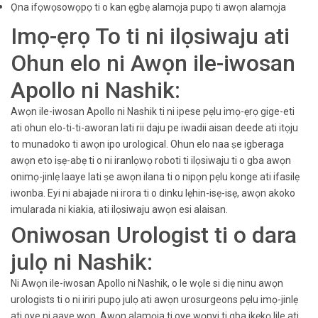
Ọna ifọwọsowọpọ ti o kan ẹgbẹ alamọja pupọ ti awọn alamọja
Imọ-ẹrọ To ti ni ilọsiwaju ati
Ohun elo ni Awọn ile-iwosan
Apollo ni Nashik:
Awọn ile-iwosan Apollo ni Nashik ti ni ipese pẹlu imọ-ẹrọ gige-eti
ati ohun elo-ti-ti-aworan lati rii daju pe iwadii aisan deede ati itọju
to munadoko ti awọn ipo urological. Ohun elo naa ṣe igberaga
awọn eto iṣẹ-abẹ ti o ni iranlọwọ roboti ti ilọsiwaju ti o gba awọn
onimọ-jinlẹ laaye lati ṣe awọn ilana ti o nipọn pẹlu konge ati ifasilẹ
iwonba. Eyi ni abajade ni irora ti o dinku lẹhin-isẹ-isẹ, awọn akoko
imularada ni kiakia, ati ilọsiwaju awọn esi alaisan.
Oniwosan Urologist ti o dara
julọ ni Nashik:
Ni Awọn ile-iwosan Apollo ni Nashik, o le wọle si diẹ ninu awọn
urologists ti o ni iriri pupọ julọ ati awọn urosurgeons pẹlu imọ-jinlẹ
ati oye ni aaye wọn. Awọn alamọja ti oye wọnyi ti gba ikẹkọ lile ati