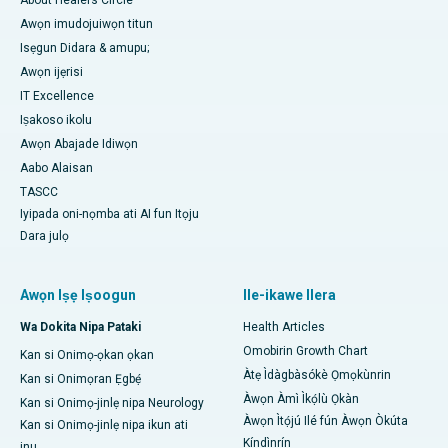
Awọn imudojuiwọn titun
Isẹgun Didara & amupu;
Awọn ijẹrisi
IT Excellence
Iṣakoso ikolu
Awọn Abajade Idiwọn
Aabo Alaisan
TASCC
Iyipada oni-nọmba ati AI fun Itọju
Dara julọ
Awọn Iṣẹ Iṣoogun
Ile-ikawe Ilera
Wa Dokita Nipa Pataki
Health Articles
Omobirin Growth Chart
Kan si Onimọ-ọkan ọkan
Àtẹ Ìdàgbàsókè Ọmọkùnrin
Kan si Onimọran Ẹgbẹ́
Àwọn Àmì Ìkọ́lù Ọkàn
Kan si Onimọ-jinlẹ nipa Neurology
Àwọn Ìtọ́jú Ilé fún Àwọn Òkúta
Kan si Onimọ-jinlẹ nipa ikun ati
Kíndìnrín
inu