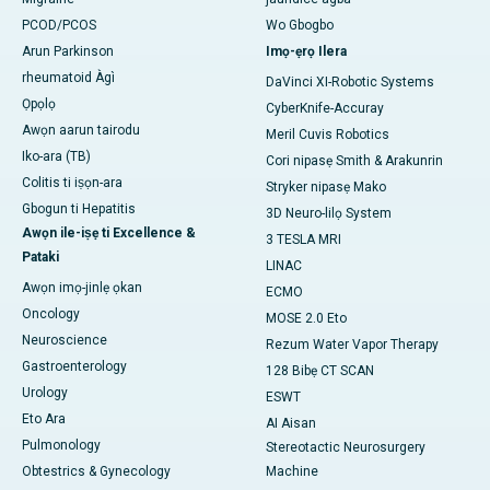
PCOD/PCOS
Wo Gbogbo
Arun Parkinson
Imọ-ẹrọ Ilera
rheumatoid Àgì
DaVinci XI-Robotic Systems
Ọpọlọ
CyberKnife-Accuray
Awọn aarun tairodu
Meril Cuvis Robotics
Iko-ara (TB)
Cori nipasẹ Smith & Arakunrin
Colitis ti iṣọn-ara
Stryker nipasẹ Mako
Gbogun ti Hepatitis
3D Neuro-lilọ System
Awọn ile-iṣẹ ti Excellence &
3 TESLA MRI
Pataki
LINAC
Awọn imọ-jinlẹ ọkan
ECMO
Oncology
MOSE 2.0 Eto
Neuroscience
Rezum Water Vapor Therapy
Gastroenterology
128 Bibẹ CT SCAN
Urology
ESWT
Eto Ara
AI Aisan
Pulmonology
Stereotactic Neurosurgery
Obtestrics & Gynecology
Machine