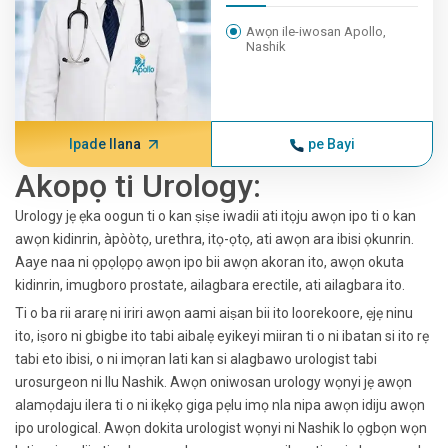
Awọn ile-iwosan Apollo,
Nashik
Ipade Ilana
pe Bayi
Akopọ ti Urology:
Urology jẹ ẹka oogun ti o kan ṣiṣe iwadii ati itọju awọn ipo ti o kan
awọn kidinrin, àpòòtọ, urethra, itọ-ọtọ, ati awọn ara ibisi ọkunrin.
Aaye naa ni ọpọlọpọ awọn ipo bii awọn akoran ito, awọn okuta
kidinrin, imugboro prostate, ailagbara erectile, ati ailagbara ito.
Ti o ba rii ararẹ ni iriri awọn aami aiṣan bii ito loorekoore, ẹjẹ ninu
ito, iṣoro ni gbigbe ito tabi aibalẹ eyikeyi miiran ti o ni ibatan si ito rẹ
tabi eto ibisi, o ni imọran lati kan si alagbawo urologist tabi
urosurgeon ni Ilu Nashik. Awọn oniwosan urology wọnyi jẹ awọn
alamọdaju ilera ti o ni ikẹkọ giga pẹlu imọ nla nipa awọn idiju awọn
ipo urological. Awọn dokita urologist wọnyi ni Nashik lo ọgbọn wọn