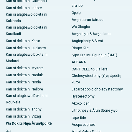
Kan si dokita ni Guwahati
ara ipo
Kan si dokita ni Indore
Ọpọlọ
Kan si alagbawo dokita ni
Awọn aarun tairodu
Kakinada
Wo Gbogbo
Kan si alagbawo dokita ni
Karaikudi
Awọn itọju & Awọn ilana
Kan si dokita ni Karur
Angioplasty & Stent
Kan si dokita ni Lucknow
Rirọpo Kiie
Kan si alagbawo Dokita ni
Iyipo Ọra inu Egungun (BMT)
Madurai
AGBARA
Kan si dokita ni Mysore
CART CELL Itọju ailera
Kan si dokita ni Nashik
Cholecystectomy (Yíyọ àpòòtọ
Kan si dokita ni Noida
kuro)
Kan si dokita ni Nellore
Laparoscopic cholecystectomy
Kan si alagbawo Dokita ni
Hysterectomy
Rourkela
Akoko Ideri
Kan si dokita ni Trichy
Lithotripsy & Àrùn Stone yiyọ
Kan si dokita ni Vizag
Iṣipọ Ẹdọ
Wa Dókítà Nípa Àrùn/Ipò Rẹ̀
Asopo ẹdọforo
Àgì
Mitral Valve Tunṣe