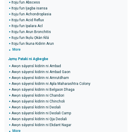
Itoju fun Abscess
Itoju fun Ijagba isansa
Itọju fun Achondroplasia
Itoju fun Acid Reflux
Itoju fun Ipalara Acl
Itoju fun Arun Bronchitis
Itọju fun Ikọlu Ọkàn Ńlá
Itoju fun Ikuna Kidirin Arun
More
Jẹmọ Pataki ni Agbegbe
Awọn sáyẹnsì kidirin ni Ambad
Awọn sáyẹnsì kidirin ni Ambad Gaon
Awọn sáyẹnsì kidirin ni Amrutdham
Awọn sáyẹnsì kidirin ni Apla Maharashtra Colony
Awọn sáyẹnsì kidirin ni Belgaon Dhaga
Awọn sáyẹnsì kidirin ni Chandori
Awọn sáyẹnsì kidirin ni Chincholi
Awọn sáyẹnsì kidirin ni Deolali
Awọn sáyẹnsì kidirin ni Deolali Camp
Awọn sáyẹnsì kidirin ni Ọja Deolali
Awọn sáyẹnsì kidirin ni Ekdant Nagar
More