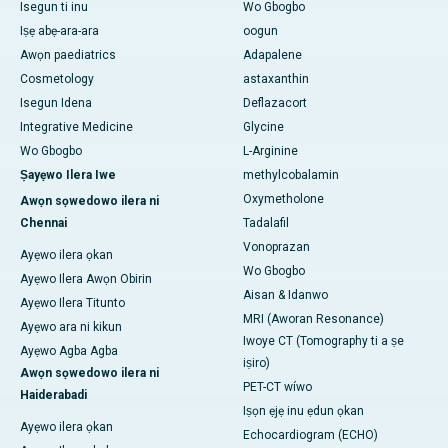
Isegun ti inu
Wo Gbogbo
Iṣẹ abẹ-ara-ara
oogun
Awọn paediatrics
Adapalene
Cosmetology
astaxanthin
Isegun Idena
Deflazacort
Integrative Medicine
Glycine
Wo Gbogbo
L-Arginine
Ṣayẹwo Ilera Iwe
methylcobalamin
Oxymetholone
Awọn sọwedowo ilera ni
Chennai
Tadalafil
Vonoprazan
Ayẹwo ilera ọkan
Wo Gbogbo
Ayẹwo Ilera Awọn Obirin
Aisan & Idanwo
Ayẹwo Ilera Titunto
MRI (Aworan Resonance)
Ayẹwo ara ni kikun
Iwoye CT (Tomography ti a ṣe
Ayẹwo Agba Agba
iṣiro)
Awọn sọwedowo ilera ni
PET-CT wíwo
Haiderabadi
Iṣọn ẹjẹ inu ẹdun ọkan
Ayẹwo ilera ọkan
Echocardiogram (ECHO)