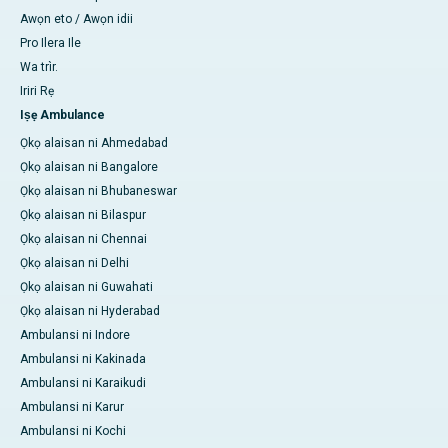
Awọn eto / Awọn idii
Pro Ilera Ile
Wa trìr.
Iriri Rẹ
Iṣẹ Ambulance
Ọkọ alaisan ni Ahmedabad
Ọkọ alaisan ni Bangalore
Ọkọ alaisan ni Bhubaneswar
Ọkọ alaisan ni Bilaspur
Ọkọ alaisan ni Chennai
Ọkọ alaisan ni Delhi
Ọkọ alaisan ni Guwahati
Ọkọ alaisan ni Hyderabad
Ambulansi ni Indore
Ambulansi ni Kakinada
Ambulansi ni Karaikudi
Ambulansi ni Karur
Ambulansi ni Kochi