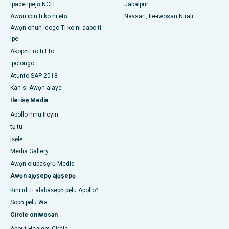
Ipade Ipejọ NCLT
Jabalpur
Awọn ipin ti ko ni ẹtọ
Navsari, Ile-iwosan Nirali
Awọn ohun idogo Ti ko ni aabo ti
Ipe
Akopọ Ero ti Eto
ipolongo
Atunto SAP 2018
Kan si Awọn alaye
Ile-iṣẹ Media
Apollo ninu Iroyin
tẹ tu
Iṣẹlẹ
Media Gallery
Awọn olubasọrọ Media
Awọn ajọṣepọ ajọṣepọ
Kini idi ti alabaṣepọ pẹlu Apollo?
Sopọ pẹlu Wa
Circle oniwosan
About Healers Circle