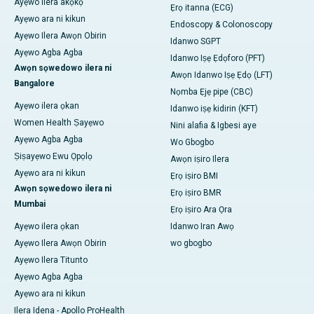
Ayẹwo Ilera akọkọ
Ẹrọ itanna (ECG)
Ayẹwo ara ni kikun
Endoscopy & Colonoscopy
Ayẹwo Ilera Awọn Obirin
Idanwo SGPT
Ayẹwo Agba Agba
Idanwo Iṣẹ Ẹdọforo (PFT)
Awọn sọwedowo ilera ni
Awọn Idanwo Iṣẹ Ẹdọ (LFT)
Bangalore
Nọmba Ẹjẹ pipe (CBC)
Ayẹwo ilera ọkan
Idanwo iṣẹ kidirin (KFT)
Women Health Ṣayẹwo
Nini alafia & Igbesi aye
Ayẹwo Agba Agba
Wo Gbogbo
Ṣiṣayẹwo Ewu Ọpọlọ
Awọn iṣiro Ilera
Ayẹwo ara ni kikun
Ẹrọ iṣiro BMI
Awọn sọwedowo ilera ni
Ẹrọ iṣiro BMR
Mumbai
Ẹrọ iṣiro Ara Ọra
Ayẹwo ilera ọkan
Idanwo Iran Awọ
Ayẹwo Ilera Awọn Obirin
wo gbogbo
Ayẹwo Ilera Titunto
Ayẹwo Agba Agba
Ayẹwo ara ni kikun
Ilera Idena - Apollo ProHealth