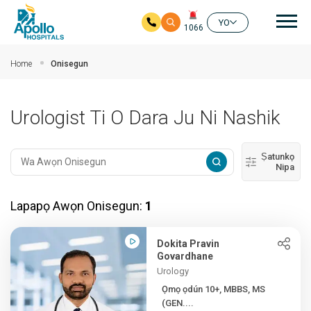
Mai
YO
1066
Rekọja si akọkọ akoonu
Home
Onisegun
Urologist Ti O Dara Ju Ni Nashik
Ṣatunkọ
Nipa
Lapapọ Awọn Onisegun:
1
Dokita Pravin
Govardhane
Urology
Ọmọ ọdún 10+, MBBS, MS
(GEN....