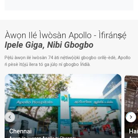
Àwọn Ilé Ìwòsàn Apollo - Ìfiránṣẹ́
Ipele Giga, Nibi Gbogbo
Pẹ̀lú àwọn ilé ìwòsàn 74 àti nẹ́tíwọ́ọ̀kì gbogbo orílẹ̀-èdè, Apollo
ń pèsè ìtọ́jú ìlera tó ga jùlọ ní gbogbo Íńdíà.
Chennai
Ha