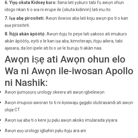
6. Yiyọ okuta Kidney kuro:
Ilana lati yọkuro tabi fọ awọn ohun
idogo nkan ti o wa ni erupe ile (okuta kidinrin) lati inu ito.
7. Iṣẹ abẹ pirositeti:
Awọn ilowosi abẹ lati koju awọn ipo ti o kan
ẹṣẹ pirositeti.
8. Ìtọ́jú akàn àpòòtọ́:
Awọn itọju to peye lati ṣakoso ati imukuro
akàn àpòòtọ, eyiti o le kan iṣẹ abẹ, kimoterapi, itọju ailera, tabi
ajẹsara, da lori ipele ati bi o ṣe le buruju ti akàn naa.
Awọn iṣẹ ati Awọn ohun elo
Wa ni Awọn ile-iwosan Apollo
ni Nashik:
Awọn ijumọsọrọ urology okeerẹ ati awọn igbelewọn
Awọn imuposi aworan to ti ni ilọsiwaju gẹgẹbi olutirasandi ati awọn
ọlọjẹ CT
Awọn iṣẹ abẹ ti o kere ju pẹlu awọn akoko imularada yiyara
Awọn ẹṣọ urology igbẹhin pẹlu itọju ara ẹni