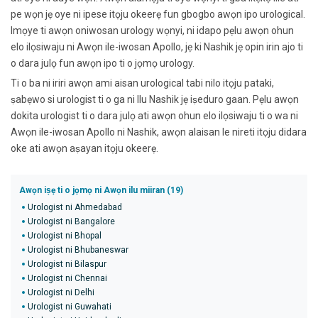
pe wọn jẹ oye ni ipese itọju okeerẹ fun gbogbo awọn ipo urological.
Imọye ti awọn oniwosan urology wọnyi, ni idapo pẹlu awọn ohun
elo ilọsiwaju ni Awọn ile-iwosan Apollo, jẹ ki Nashik jẹ opin irin ajo ti
o dara julọ fun awọn ipo ti o jọmọ urology.
Ti o ba ni iriri awọn ami aisan urological tabi nilo itọju pataki,
ṣabẹwo si urologist ti o ga ni Ilu Nashik jẹ iṣeduro gaan. Pẹlu awọn
dokita urologist ti o dara julọ ati awọn ohun elo ilọsiwaju ti o wa ni
Awọn ile-iwosan Apollo ni Nashik, awọn alaisan le nireti itọju didara
oke ati awọn aṣayan itọju okeerẹ.
Awọn iṣẹ ti o jọmọ ni Awọn ilu miiran (19)
Urologist ni Ahmedabad
Urologist ni Bangalore
Urologist ni Bhopal
Urologist ni Bhubaneswar
Urologist ni Bilaspur
Urologist ni Chennai
Urologist ni Delhi
Urologist ni Guwahati