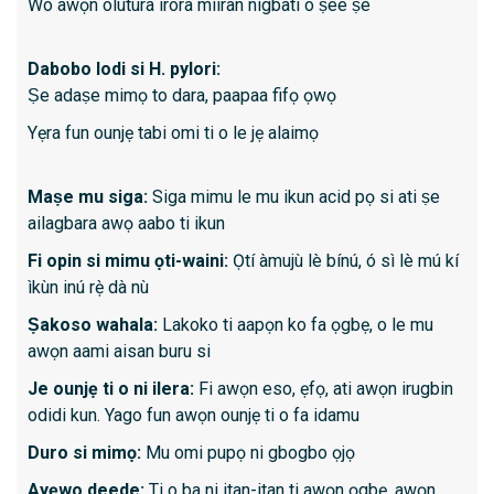
Wo awọn olutura irora miiran nigbati o ṣee ṣe
ṣiṣan bi
duodenum
Dabobo lodi si H. pylori:
Oddi ala
Ṣe adaṣe mimọ to dara, paapaa fifọ ọwọ
Yẹra fun ounjẹ tabi omi ti o le jẹ alaimọ
Kini id
Agbara
Maṣe mu siga:
Siga mimu le mu ikun acid pọ si ati ṣe
esoph
ailagbara awọ aabo ti ikun
Awọn a
Fi opin si mimu ọti-waini:
Ọtí àmujù lè bínú, ó sì lè mú kí
esopha
ìkùn inú rẹ̀ dà nù
Awọn i
Ṣakoso wahala:
Lakoko ti aapọn ko fa ọgbẹ, o le mu
Awọn i
awọn aami aisan buru si
fecal
Je ounjẹ ti o ni ilera:
Fi awọn eso, ẹfọ, ati awọn irugbin
Ṣiṣayẹ
odidi kun. Yago fun awọn ounjẹ ti o fa idamu
esopha
Duro si mimọ:
Mu omi pupọ ni gbogbo ọjọ
Ayẹwo deede:
Ti o ba ni itan-itan ti awọn ọgbẹ, awọn