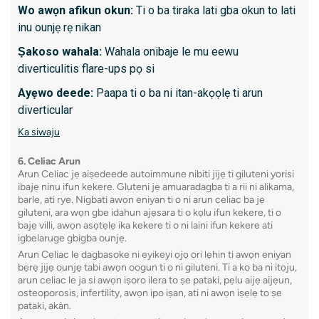
diẹ
Wo awọn afikun okun:
Ti o ba tiraka lati gba okun to lati
inu ounjẹ rẹ nikan
Ka siwaj
Ṣakoso wahala:
Wahala onibaje le mu eewu
diverticulitis flare-ups pọ si
12. Bar
Ayẹwo deede:
Paapa ti o ba ni itan-akọọlẹ ti arun
Awọn ẹk
diverticular
nibiti o
Ka siwaju
ṣakoso l
6. Celiac Arun
awọn aw
Arun Celiac jẹ aiṣedeede autoimmune nibiti jijẹ ti giluteni yorisi
ifun kek
ibajẹ ninu ifun kekere. Gluteni jẹ amuaradagba ti a rii ni alikama,
barle, ati rye. Nigbati awọn eniyan ti o ni arun celiac ba jẹ
giluteni, ara wọn gbe idahun ajẹsara ti o kọlu ifun kekere, ti o
bajẹ villi, awọn asọtẹlẹ ika kekere ti o ni laini ifun kekere ati
Kini id
igbelaruge gbigba ounjẹ.
Arun Celiac le dagbasoke ni eyikeyi ọjọ ori lẹhin ti awọn eniyan
Awọn a
bẹrẹ jijẹ ounjẹ tabi awọn oogun ti o ni giluteni. Ti a ko ba ni itọju,
arun celiac le ja si awọn iṣoro ilera to ṣe pataki, pẹlu aijẹ aijẹun,
Esopha
osteoporosis, infertility, awọn ipo iṣan, ati ni awọn iṣẹlẹ to ṣe
Ìyọnu
pataki, akàn.