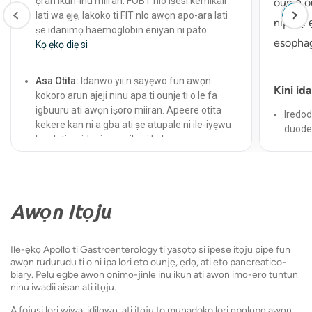
ọran ikun-inu miiran. FOBT nlo iṣesi kemikali
ounjẹ o
lati wa ẹjẹ, lakoko ti FIT nlo awọn apo-ara lati
nipasẹ ẹ
ṣe idanimọ haemoglobin eniyan ni pato.
esophag
Kọ ẹkọ diẹ si
Asa Otita:
Idanwo yii n ṣayẹwo fun awọn
Kini id
kokoro arun ajeji ninu apa ti ounjẹ ti o le fa
igbuuru ati awọn iṣoro miiran. Apeere otita
Iredod
kekere kan ni a gba ati ṣe atupale ni ile-iyẹwu
duod
kan lati ṣe idanimọ eyikeyi kokoro arun
Awọn è
pathogenic.
ounjẹ
Kọ ẹkọ diẹ si
Awọn id
Idanwo pH otita:
Idanwo yii ni igbagbogbo ṣe
Awọn Itọju
Awọn i
iwọn acidity tabi alkalinity ti awọn ayẹwo
gbigb
igbe. O le ṣe iranlọwọ ṣe iwadii diẹ ninu awọn
Awọn a
rudurudu ti ounjẹ tabi awọn aiṣedeede ninu
Ile-ẹkọ Apollo ti Gastroenterology ti yasọtọ si ipese itọju pipe fun
awọn rudurudu ti o ni ipa lori eto ounjẹ, ẹdọ, ati eto pancreatico-
ikun.
biary. Pẹlu ẹgbẹ awọn onimọ-jinlẹ inu ikun ati awọn imọ-ẹrọ tuntun
ninu iwadii aisan ati itọju.
Kini lati
Idanwo Ọra Fecal:
Idanwo yii ṣe iwọn iye ọra
A fojusi lori wiwa, idilọwọ, ati itọju to munadoko lori ọpọlọpọ awọn