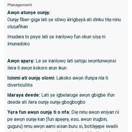
Kini id
Management
Awọn atunṣe ounjẹ:
Awọn a
Ounjẹ fiber-giga lati ṣe idiwọ àìrígbẹyà ati dinku titẹ ninu
kekere
oluṣafihan
Awọn 
Imudara to peye lati ṣe iranlọwọ fun okun ṣiṣẹ ni
Awọn 
imunadoko
Ilana 
Aisede
Awọn apẹrẹ:
Le ṣe iranlọwọ lati ṣetọju iwọntunwọnsi
tabi a
ilera ti awọn kokoro arun ikun
Isinmi ati ounjẹ olomi:
Lakoko awọn ifunpa nla ti
Kini lati
diverticulitis
Idaraya deede:
Lati ṣe igbelaruge awọn gbigbe ifun
O gba 
deede ati ilera ounjẹ ounjẹ gbogbogbo
O nilo
naa
Yẹra fun awọn ounjẹ ti o nfa:
Diẹ ninu awọn eniyan rii
pe awọn ounjẹ kan (fun apẹẹrẹ, eso, awọn irugbin,
Sedati
guguru) nmu awọn aami aisan buru si, botilẹjẹpe iwadii
Awọn 