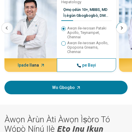
Hepatology
Ọmọ ọdún 10+, MBBS, MD
Ìṣègùn Gbogbogbò, DM
Ìṣègùn Gastroenterology
Awọn ile-iwosan Pataki
Apollo, Teynampet,
Chennai
Awọn ile-iwosan Apollo,
Opopona Greams,
Chennai
Ipade Ilana
pe Bayi
Wo Gbogbo
Àwọn Àrùn Àti Àwọn Ìṣòro Tó
Wọ́pọ̀ Nínú Ilẹ̀
Eto Inu Ikun