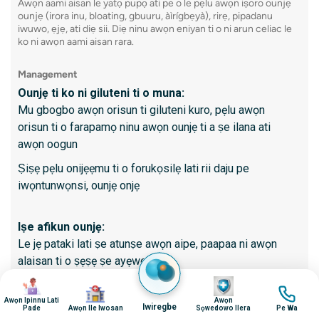
Awọn aami aisan le yatọ pupọ ati pe o le pẹlu awọn iṣoro ounjẹ
Idena 
ounjẹ (irora inu, bloating, gbuuru, àìrígbẹyà), rirẹ, pipadanu
Awọn i
iwuwo, ẹjẹ, ati diẹ sii. Diẹ ninu awọn eniyan ti o ni arun celiac le
ko ni awọn aami aisan rara.
Management
Kini lati
Ounjẹ ti ko ni giluteni ti o muna:
Nilo ã
Mu gbogbo awọn orisun ti giluteni kuro, pẹlu awọn
naa
orisun ti o farapamọ ninu awọn ounjẹ ti a ṣe ilana ati
Ojutu 
awọn oogun
lori a
Ṣiṣẹ pẹlu onijẹẹmu ti o forukọsilẹ lati rii daju pe
Aworan
iwọntunwọnsi, ounjẹ onjẹ
bariu
Ti kii
Iṣe afikun ounjẹ:
iṣẹju 
Le jẹ pataki lati ṣe atunṣe awọn aipe, paapaa ni awọn
Irẹwẹs
alaisan ti o ṣẹṣẹ ṣe ayẹwo
nipasẹ
aworan
aworan
Awọn afikun ti o wọpọ pẹlu irin, kalisiomu, Vitamin D,
aworan
aworan
Ka diẹ 
zinc, ati awọn vitamin B
Awọn Ipinnu Lati
Awọn
Iwiregbe
Pade
Awọn Ile Iwosan
Sọwedowo Ilera
Pe Wa