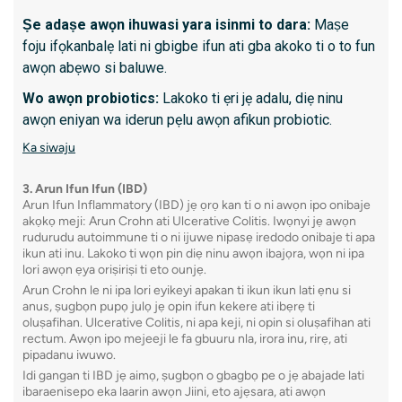
Awọn 
Ṣe adaṣe awọn ihuwasi yara isinmi to dara:
Maṣe
pẹlu a
foju ifọkanbalẹ lati ni gbigbe ifun ati gba akoko ti o to fun
diẹ
awọn abẹwo si baluwe.
Ka siwa
Wo awọn probiotics:
Lakoko ti ẹri jẹ adalu, diẹ ninu
awọn eniyan wa iderun pẹlu awọn afikun probiotic.
6. End
Ka siwaju
Cholan
3. Arun Ifun Ifun (IBD)
ERCP jẹ
Arun Ifun Inflammatory (IBD) jẹ ọrọ kan ti o ni awọn ipo onibaje
akọkọ meji: Arun Crohn ati Ulcerative Colitis. Iwọnyi jẹ awọn
aworan 
rudurudu autoimmune ti o ni ijuwe nipasẹ iredodo onibaje ti apa
iṣoro n
ikun ati inu. Lakoko ti wọn pin diẹ ninu awọn ibajọra, wọn ni ipa
lori awọn ẹya oriṣiriṣi ti eto ounjẹ.
pancrea
Arun Crohn le ni ipa lori eyikeyi apakan ti ikun ikun lati ẹnu si
anus, ṣugbọn pupọ julọ jẹ opin ifun kekere ati ibẹrẹ ti
oluṣafihan. Ulcerative Colitis, ni apa keji, ni opin si oluṣafihan ati
rectum. Awọn ipo mejeeji le fa gbuuru nla, irora inu, rirẹ, ati
Kini id
pipadanu iwuwo.
Awọn i
Idi gangan ti IBD jẹ aimọ, ṣugbọn o gbagbọ pe o jẹ abajade lati
ibaraenisepo eka laarin awọn Jiini, eto ajẹsara, ati awọn
Gallst