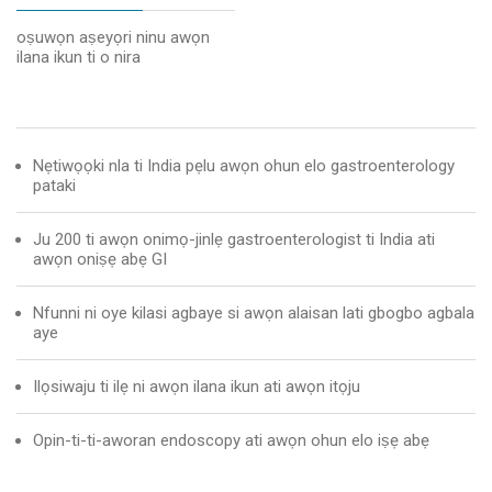
oṣuwọn aṣeyọri ninu awọn
ilana ikun ti o nira
Nẹtiwọọki nla ti India pẹlu awọn ohun elo gastroenterology
pataki
Ju 200 ti awọn onimọ-jinlẹ gastroenterologist ti India ati
awọn oniṣẹ abẹ GI
Nfunni ni oye kilasi agbaye si awọn alaisan lati gbogbo agbala
aye
Ilọsiwaju ti ilẹ ni awọn ilana ikun ati awọn itọju
Opin-ti-ti-aworan endoscopy ati awọn ohun elo iṣẹ abẹ