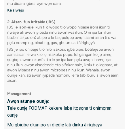
4. olut
mu didara igbesi aye wọn dara.
Aworan 
Ka siwaju
igbohun
2. Aisan Ifun Irritable (IBS)
aworan 
IBS jẹ iṣọn-ẹjẹ ikun ti o wọpọ ti o wọpọ nipasẹ irora ikun ti
nwaye ati awọn iyipada ninu awọn iwa ifun. O ni ipa lori ifun
ẹya inu 
titobi nla (colon) ati pe o le fa ọpọlọpọ awọn aami aisan ti o wa
pẹlu cramping, bloating, gas, gbuuru, ati àìrígbẹyà.
IBS jẹ ipo onibaje ti o nilo iṣakoso igba pipẹ, botilẹjẹpe awọn
Kini id
aami aisan le wa ki o lọ ni akoko pupọ. Idi gangan ko jẹ aimọ,
ṣugbọn awọn okunfa ti o le ṣe ipa kan pẹlu awọn ihamọ iṣan
- Ilana 
ninu ifun, awọn aiṣedeede eto aifọkanbalẹ, ikolu ti o lagbara, ati
awọn iyipada ninu awọn microbes ninu ikun. Wahala, awọn
- Iwaju
ounjẹ kan, ati awọn iyipada homonu le fa tabi buru si awọn aami
aisan.
kidinrin
- Awọn 
Management
Awọn atunṣe ounjẹ:
- Ṣiṣan
Tẹle ounjẹ FODMAP kekere labẹ itọsọna ti onimọran
ounjẹ
Kini lati
Mu gbigbe okun pọ si diẹdiẹ lati dinku àìrígbẹyà