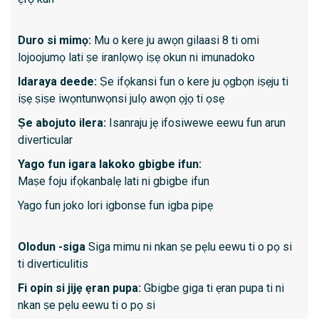
Arun if
Awọn i
Duro si mimọ:
Mu o kere ju awọn gilaasi 8 ti omi
malab
lojoojumọ lati ṣe iranlọwọ iṣẹ okun ni imunadoko
Awọn a
Idaraya deede:
Ṣe ifọkansi fun o kere ju ọgbọn iṣẹju ti
awọn 
iṣẹ ṣiṣe iwọntunwọnsi julọ awọn ọjọ ti ọsẹ
Ṣe abojuto ilera:
Isanraju jẹ ifosiwewe eewu fun arun
Kini lati
diverticular
O gba 
Yago fun igara lakoko gbigbe ifun:
Maṣe foju ifọkanbalẹ lati ni gbigbe ifun
O nilo
naa
Yago fun joko lori igbonse fun igba pipẹ
Sedati
pese 
Olodun -siga
Siga mimu ni nkan ṣe pẹlu eewu ti o pọ si
O le n
ti diverticulitis
wakati
Fi opin si jijẹ ẹran pupa:
Gbigbe giga ti ẹran pupa ti ni
Awọn 
nkan ṣe pẹlu eewu ti o pọ si
pẹlu a