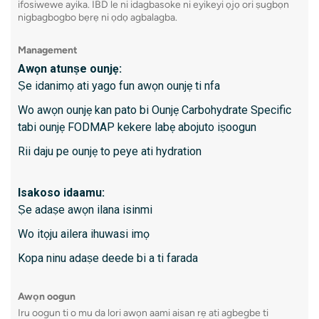
ifosiwewe ayika. IBD le ni idagbasoke ni eyikeyi ọjọ ori ṣugbọn
nigbagbogbo bẹrẹ ni ọdọ agbalagba.
Awọn è
Awọn o
Management
Awọn i
Awọn atunṣe ounjẹ:
Ṣe idanimọ ati yago fun awọn ounjẹ ti nfa
N jo n
Wo awọn ounjẹ kan pato bi Ounjẹ Carbohydrate Specific
tabi ounjẹ FODMAP kekere labẹ abojuto iṣoogun
Kini lati
Rii daju pe ounjẹ to peye ati hydration
O gba 
Nilo ã
Isakoso idaamu:
naa
Ṣe adaṣe awọn ilana isinmi
Sedati
Wo itọju ailera ihuwasi imọ
Le nil
Kopa ninu adaṣe deede bi a ti farada
Awọn 
pẹlu d
diẹ
Awọn oogun
Iru oogun ti o mu da lori awọn aami aisan rẹ ati agbegbe ti