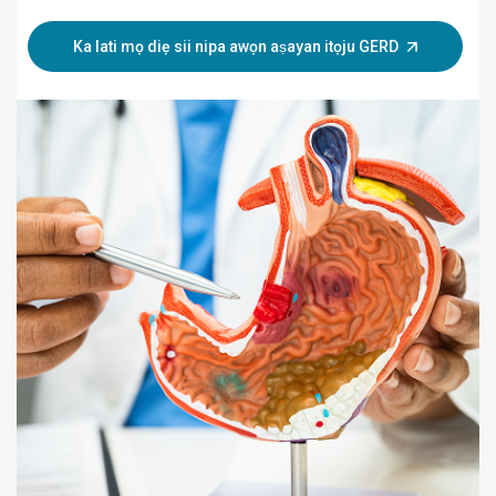
Ka lati mọ diẹ sii nipa awọn aṣayan itọju GERD