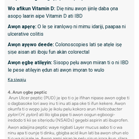
Awọn o
Wo afikun Vitamin D:
Diẹ ninu awọn ijinlẹ daba ọna
asopọ laarin aipe Vitamin D ati IBD
Polyps
Awọn apẹrẹ:
O le ṣe iranlọwọ ni mimu idariji, paapaa ni
ulcerative colitis
Kini lati
Awọn ayẹwo deede:
Colonoscopies lati ṣe atẹle iṣẹ
Ilana 
ṣiṣe aisan ati iboju fun akàn colorectal
nipasẹ
Awọn ẹgbẹ atilẹyin:
Sisopọ pẹlu awọn miiran ti o ni IBD
Nilo ã
le pese atilẹyin ẹdun ati awọn imọran to wulo
naa
Ka siwaju
Ni gbo
kọja n
4. Arun ọgbẹ peptic
Ko si 
Arun Ulcer peptic (PUD) jẹ ipo ti o jẹ ifihan nipasẹ awọn ọgbẹ ti
o dagbasoke lori awọ inu ti inu ati apa oke ti ifun kekere. Awọn
ba jad
okunfa ti o wọpọ julọ jẹ ikolu pẹlu kokoro arun
Helicobacter
Ka siwa
pylori
(
H. pylori
) ati lilo igba pipẹ ti awọn oogun egboogi-
iredodo ti kii ṣe sitẹriọdu (NSAIDs) gẹgẹbi aspirin ati ibuprofen.
Awọn adaijina peptic waye nigbati Layer mucus aabo ti o wa
ninu apa ti ounjẹ ti dinku, gbigba acid ikun lati ba awọn ohun elo
9. Man
ti o wa ni isalẹ jẹ. Awọn aami aisan le pẹlu sisun irora ikun, rilara