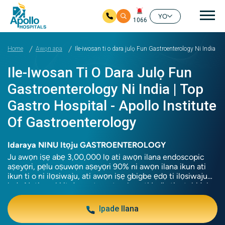
Mai
YO
1066
Rekọja si akọkọ akoonu
Home
Awọn apa
Ile-iwosan ti o dara julọ Fun Gastroenterology Ni India | 
Ile-Iwosan Ti O Dara Julọ Fun
Gastroenterology Ni India | Top
Gastro Hospital - Apollo Institute
Of Gastroenterology
Idaraya NINU Itọju GASTROENTEROLOGY
Ju awọn iṣẹ abẹ 3,00,000 lọ ati awọn ilana endoscopic
aṣeyọri, pẹlu oṣuwọn aṣeyọri 90% ni awọn ilana ikun ati
ikun ti o ni ilọsiwaju, ati awọn iṣẹ gbigbe ẹdọ ti ilọsiwaju
kọja Nẹtiwọọki itọju gastroenterology ti India ti o tobi julọ
ati igbẹkẹle julọ.
Ipade Ilana