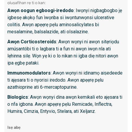
oluṣafihan rẹ ti o kan:
7. Ẹdọ 
Awọn oogun egboogi-iredodo
: Iwọnyi nigbagbogbo jẹ
igbesẹ akọkọ fun ìwọnba si iwọntunwọnsi ulcerative
Biopsy 
colitis. Awọn apẹẹrẹ pẹlu aminosalicylates bi
ẹdọ fun
mesalamine, balsalazide, ati olsalazine.
Awọn Corticosteroids
: Awọn wọnyi ni awọn sitẹriọdu
Kini id
amúṣantóbi ti o lagbara ti a fun ni awọn iwọn nla ati
lẹhinna silẹ. Wọn yẹ ki o lo nikan ni igba diẹ nitori awọn
Iwọn i
ipa ẹgbẹ pataki.
Iwaju 
Immunomodulators
: Awọn wọnyi ni idinamọ aiṣedeede
Awọn a
ti ajẹsara ti o nyorisi iredodo. Awọn apẹẹrẹ pẹlu
Akàn 
azathioprine ati 6-mercaptopurine.
Awọn i
Biologics
: Awọn wọnyi dina awọn kemikali eto ajẹsara ti
o nfa igbona. Awọn apẹẹrẹ pẹlu Remicade, Inflectra,
Humira, Cimzia, Entyvio, Stelara, ati Xeljanz.
Kini lati
O gba 
Isẹ abẹ