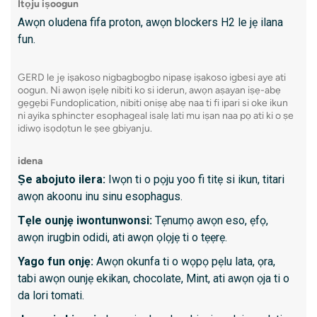
Itọju iṣoogun
awọn w
Awọn oludena fifa proton, awọn blockers H2 le jẹ ilana
fun.
Ka siwaj
GERD le jẹ iṣakoso nigbagbogbo nipasẹ iṣakoso igbesi aye ati
oogun. Ni awọn iṣẹlẹ nibiti ko si iderun, awọn aṣayan iṣẹ-abẹ
gẹgẹbi Fundoplication, nibiti oniṣẹ abẹ naa ti fi ipari si oke ikun
3. MRI
ni ayika sphincter esophageal isalẹ lati mu iṣan naa pọ ati ki o ṣe
idiwọ isọdọtun le ṣee gbiyanju.
Aworan
awọn oo
idena
lati ṣẹ
Ṣe abojuto ilera:
Iwọn ti o pọju yoo fi titẹ si ikun, titari
ati awọn
awọn akoonu inu sinu esophagus.
Tẹle ounjẹ iwontunwonsi:
Tẹnumọ awọn eso, ẹfọ,
awọn irugbin odidi, ati awọn ọlọjẹ ti o tẹẹrẹ.
Kini id
Yago fun onjẹ:
Awọn okunfa ti o wọpọ pẹlu lata, ọra,
- Awọn 
tabi awọn ounjẹ ekikan, chocolate, Mint, ati awọn ọja ti o
wa ninu
da lori tomati.
- Aised