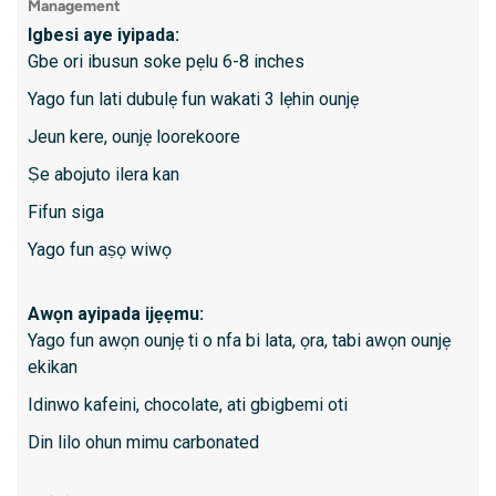
Management
Kini id
Igbesi aye iyipada:
Wiwa a
Gbe ori ibusun soke pẹlu 6-8 inches
ninu i
Yago fun lati dubulẹ fun wakati 3 lẹhin ounjẹ
Awọn a
pancre
Jeun kere, ounjẹ loorekoore
Awọn a
Ṣe abojuto ilera kan
append
Fifun siga
Ayipad
Yago fun aṣọ wiwọ
Kini lati
Awọn ayipada ijẹẹmu:
- O gba
Yago fun awọn ounjẹ ti o nfa bi lata, ọra, tabi awọn ounjẹ
ekikan
- Le ni
iyatọ 
Idinwo kafeini, chocolate, ati gbigbemi oti
- Iyatọ 
Din lilo ohun mimu carbonated
- Awọn 