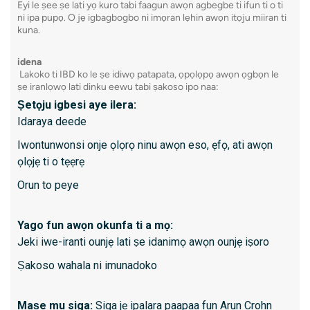
Eyi le ṣee ṣe lati yọ kuro tabi faagun awọn agbegbe ti ifun ti o ti
Akunil
ni ipa pupọ. O jẹ igbagbogbo ni imọran lẹhin awọn itọju miiran ti
O le n
kuna.
wakati
idena
Awọn 
Lakoko ti IBD ko le ṣe idiwọ patapata, ọpọlọpọ awọn ọgbọn le
ọjọ diẹ
ṣe iranlọwọ lati dinku eewu tabi ṣakoso ipo naa:
Ṣetọju igbesi aye ilera:
Idaraya deede
8. Kap
Iwontunwonsi onje ọlọrọ ninu awọn eso, ẹfọ, ati awọn
Capsule
ọlọjẹ ti o tẹẹrẹ
kamẹra 
Orun to peye
lati ya
paapaa 
Yago fun awọn okunfa ti a mọ:
Jeki iwe-iranti ounjẹ lati ṣe idanimọ awọn ounjẹ iṣoro
Kini id
Ṣakoso wahala ni imunadoko
Awọn i
Awọn 
Maṣe mu siga:
Siga jẹ ipalara paapaa fun Arun Crohn