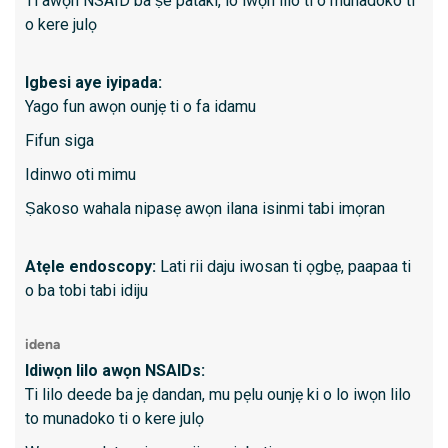
Ti awọn NSAID ba ṣe pataki, lo iwọn lilo ti o munadoko ti
àìrígbẹy
o kere julọ
awọn ip
ikẹkọ bi
Igbesi aye iyipada:
Manome
Yago fun awọn ounjẹ ti o fa idamu
titẹ nin
isunmọ. 
Fifun siga
dysmotil
Idinwo oti mimu
deede ta
ṣe iyatọ
Ṣakoso wahala nipasẹ awọn ilana isinmi tabi imọran
ti o kan 
Manome
Atẹle endoscopy:
Lati rii daju iwosan ti ọgbẹ, paapaa ti
diẹ sii
o ba tobi tabi idiju
awọn wi
ti esoph
idena
impedanc
Idiwọn lilo awọn NSAIDs:
bolus.
Ti lilo deede ba jẹ dandan, mu pẹlu ounjẹ ki o lo iwọn lilo
to munadoko ti o kere julọ
Sfincte
laarin s