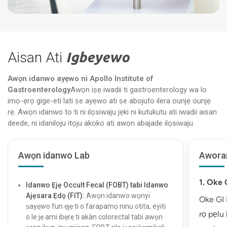
Aisan Ati
Igbeyewo
Awọn idanwo ayẹwo ni Apollo Institute of
Gastroenterology
Awọn iṣẹ iwadii ti gastroenterology wa lo
imọ-ẹrọ gige-eti lati ṣe ayẹwo ati ṣe abojuto ilera ounjẹ ounjẹ
rẹ. Awọn idanwo to ti ni ilọsiwaju jẹki ni kutukutu ati iwadii aisan
deede, ni idaniloju itọju akoko ati awọn abajade ilọsiwaju.
Awọn idanwo Lab
Awora
1. Oke
Idanwo Ẹjẹ Occult Fecal (FOBT) tabi Idanwo
Ajẹsara Ẹdọ (FIT):
Awọn idanwo wọnyi
Oke GI 
ṣayẹwo fun ẹjẹ ti o farapamọ ninu otita, eyiti
rọ pẹlu
o le jẹ ami ibẹrẹ ti akàn colorectal tabi awọn