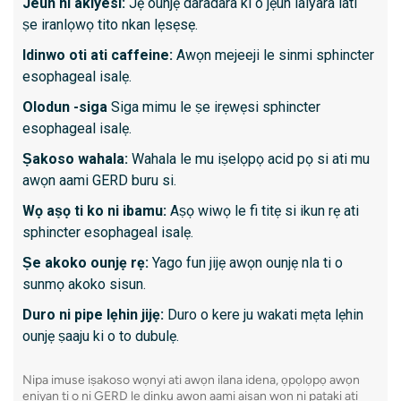
Jeun ni akiyesi:
Jẹ ounjẹ daradara ki o jẹun laiyara lati
ati ọlọ
ṣe iranlọwọ tito nkan lẹsẹsẹ.
- Awọn 
Idinwo oti ati caffeine:
Awọn mejeeji le sinmi sphincter
- Ṣiṣan
esophageal isalẹ.
Olodun -siga
Siga mimu le ṣe irẹwẹsi sphincter
esophageal isalẹ.
Kini lati
Ṣakoso wahala:
Wahala le mu iṣelọpọ acid pọ si ati mu
- gba n
awọn aami GERD buru si.
- Nilo i
Wọ aṣọ ti ko ni ibamu:
Aṣọ wiwọ le fi titẹ si ikun rẹ ati
- Le kan
sphincter esophageal isalẹ.
- Awọn 
Ṣe akoko ounjẹ rẹ:
Yago fun jijẹ awọn ounjẹ nla ti o
sunmọ akoko sisun.
awọn ọj
Duro ni pipe lẹhin jijẹ:
Duro o kere ju wakati mẹta lẹhin
ounjẹ ṣaaju ki o to dubulẹ.
Ka siwaj
Nipa imuse iṣakoso wọnyi ati awọn ilana idena, ọpọlọpọ awọn
eniyan ti o ni GERD le dinku awọn aami aisan wọn ni pataki ati