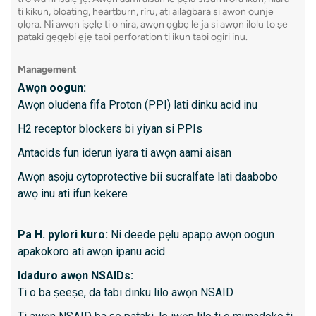
ti kikun, bloating, heartburn, ríru, ati ailagbara si awọn ounjẹ
Manomet
ọlọra. Ni awọn iṣẹlẹ ti o nira, awọn ọgbẹ le ja si awọn ilolu to ṣe
awọn ih
pataki gẹgẹbi ẹjẹ tabi perforation ti ikun tabi ogiri inu.
rectum. 
Management
sinu es
Awọn oogun:
Awọn oludena fifa Proton (PPI) lati dinku acid inu
Awọn or
H2 receptor blockers bi yiyan si PPIs
Manome
Antacids fun iderun iyara ti awọn aami aisan
laarin e
Awọn aṣoju cytoprotective bii sucralfate lati daabobo
a lo lat
awọ inu ati ifun kekere
dysphagi
irora ày
motility
Pa H. pylori kuro:
Ni deede pẹlu apapọ awọn oogun
esophag
apakokoro ati awọn ipanu acid
Manome
Idaduro awọn NSAIDs:
sphincte
Ti o ba ṣeeṣe, da tabi dinku lilo awọn NSAID
fun awọn