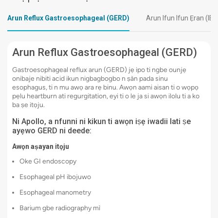
Arun Reflux Gastroesophageal (GERD)
Arun Ifun Ifun Ẹran (IBD
Arun Reflux Gastroesophageal (GERD)
Gastroesophageal reflux arun (GERD) jẹ ipo ti ngbe ounjẹ
onibaje nibiti acid ikun nigbagbogbo n ṣàn pada sinu
esophagus, ti n mu awọ ara rẹ binu. Awọn aami aisan ti o wọpọ
pẹlu heartburn ati regurgitation, eyi ti o le ja si awọn ilolu ti a ko
ba ṣe itọju.
Ni Apollo, a nfunni ni kikun ti awọn iṣẹ iwadii lati ṣe
ayẹwo GERD ni deede:
Awọn aṣayan itọju
Oke GI endoscopy
Esophageal pH ibojuwo
Esophageal manometry
Barium gbe radiography mì