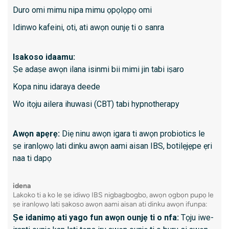
- O gba
Duro omi mimu nipa mimu ọpọlọpọ omi
- Nilo 
Idinwo kafeini, oti, ati awọn ounjẹ ti o sanra
idanwo
- Pẹlu l
Isakoso idaamu:
transduc
Ṣe adaṣe awọn ilana isinmi bii mimi jin tabi iṣaro
- Awọn
Kopa ninu idaraya deede
lẹsẹkẹs
Wo itọju ailera ihuwasi (CBT) tabi hypnotherapy
Awọn apẹrẹ:
Diẹ ninu awọn igara ti awọn probiotics le
Ka siwaj
ṣe iranlọwọ lati dinku awọn aami aisan IBS, botilẹjẹpe ẹri
naa ti dapọ
5. Col
idena
colonos
Lakoko ti a ko le ṣe idiwọ IBS nigbagbogbo, awọn ọgbọn pupọ le
kan ti 
ṣe iranlọwọ lati ṣakoso awọn aami aisan ati dinku awọn ifunpa:
Ṣe idanimọ ati yago fun awọn ounjẹ ti o nfa:
Tọju iwe-
gbogbo 