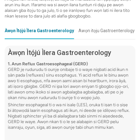
ninu otita lati ṣe ayẹwo gbigba ọra nipasẹ ara.
O gba 
arun inu ikun. Ifaramo wa si awọn ilana tuntun rii daju pe awọn
O le ṣe iranlọwọ ṣe iwadii awọn ipo ti o ni ipa
alaisan gba itọju to ga julọ, ti o ṣe iranlọwọ fun wọn lati ni ilera tito
O nilo
lori oronro, ẹdọ, gallbladder, tabi ifun ti o le
nkan lẹsẹsẹ to dara julọ ati alafia gbogbogbo.
naa
dabaru pẹlu tito nkan lẹsẹsẹ ati gbigba.
Sedati
Àwọn Ìtọ́jú Ìlera Gastroenterology
Awọn itọju Gastroenterology a
Enzyme Immunoassays fun gbogun ti ati
Awọn 
kokoro-arun antigens:
Awọn idanwo wọnyi
pẹlu a
lo awọn apo-ara kan pato lati wa awọn
diẹ
Àwọn Ìtọ́jú Ìlera Gastroenterology
antigens lati awọn ọlọjẹ tabi kokoro arun ninu
Ka siwa
awọn ayẹwo igbe. Wọn le ṣe iranlọwọ
1. Arun Reflux Gastroesophageal (GERD)
GERD jẹ rudurudu ti ounjẹ onibajẹ ti o waye nigbati acid ikun n
idanimọ awọn pathogens pato ti o nfa awọn
ṣàn pada (refluxes) sinu esophagus. Yi acid reflux le binu awọn
akoran ikun-inu.
awọ ti esophagus, nfa awọn aami aisan bi heartburn, irora àyà,
2. CT 
ati iṣoro gbigbe. GERD ni ipa lori awọn eniyan ti gbogbo ọjọ-ori,
lati awọn ọmọ ikoko si awọn agbalagba agbalagba, ati pe o jẹ
Ayẹwo C
ọkan ninu awọn rudurudu ti ounjẹ ti o wọpọ julọ.
aworan 
Shincter esophageal ti o wa ni isalẹ (LES), oruka ti iṣan ti o ṣiṣẹ
bi àtọwọdá laarin esophagus ati ikun, ni deede ṣe idilọwọ reflux.
ati sis
Nigbati sphincter yii ba di alailagbara tabi sinmi ni aiṣedeede,
aworan 
GERD le waye. Awọn nkan ti o le ṣe alabapin si GERD pẹlu
isanraju, oyun, siga, ati awọn ounjẹ tabi ohun mimu kan.