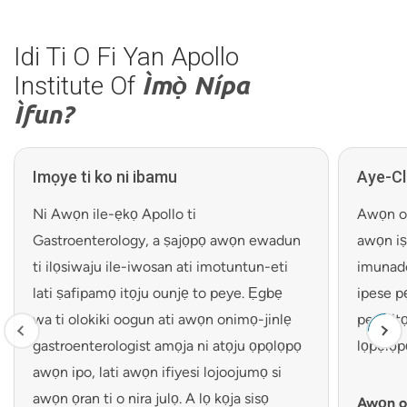
Idi Ti O Fi Yan Apollo
Institute Of
Ìmọ̀ Nípa
Ìfun?
Imọye ti ko ni ibamu
Aye-Cl
Ni Awọn ile-ẹkọ Apollo ti
Awọn ohu
Gastroenterology, a ṣajọpọ awọn ewadun
awọn iṣ
ti ilọsiwaju ile-iwosan ati imotuntun-eti
imunado
lati ṣafipamọ itọju ounjẹ to peye. Ẹgbẹ
ipese pẹ
wa ti olokiki oogun ati awọn onimọ-jinlẹ
pese it
gastroenterologist amọja ni atọju ọpọlọpọ
lọpọlọpọ
awọn ipo, lati awọn ifiyesi lojoojumọ si
awọn ọran ti o nira julọ. A lọ kọja sisọ
Awọn oh