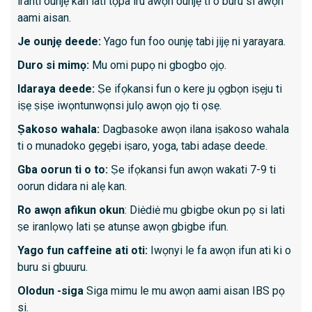
iranti ounjẹ kan lati tọpa iru awọn ounjẹ ti o buru si awọn
aami aisan.
Kini id
Je ounjẹ deede:
Yago fun foo ounjẹ tabi jijẹ ni yarayara.
Wiwa 
Duro si mimọ:
Mu omi pupọ ni gbogbo ọjọ.
oluṣaf
Idaraya deede:
Ṣe ifọkansi fun o kere ju ọgbọn iṣẹju ti
Awọn a
iṣẹ ṣiṣe iwọntunwọnsi julọ awọn ọjọ ti ọsẹ.
Awọn o
Ṣakoso wahala:
Dagbasoke awọn ilana iṣakoso wahala
tabi ej
ti o munadoko gẹgẹbi iṣaro, yoga, tabi adaṣe deede.
Awọn i
awọn i
Gba oorun ti o to:
Ṣe ifọkansi fun awọn wakati 7-9 ti
oorun didara ni alẹ kan.
Awọn a
Ro awọn afikun okun
: Diėdiė mu gbigbe okun pọ si lati
ṣe iranlọwọ lati ṣe atunṣe awọn gbigbe ifun.
Kini lati
Yago fun caffeine ati oti:
Iwọnyi le fa awọn ifun ati ki o
O gba 
buru si gbuuru.
Nilo i
Olodun -siga
Siga mimu le mu awọn aami aisan IBS pọ
Sedati
si.