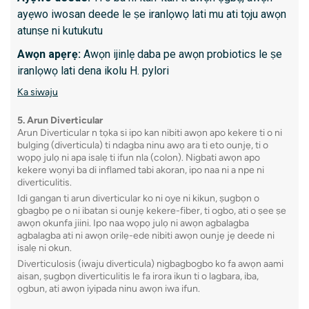
Kini lati
ayẹwo iwosan deede le ṣe iranlọwọ lati mu ati tọju awọn
O gba 
atunṣe ni kutukutu
O nilo
Awọn apẹrẹ:
Awọn ijinlẹ daba pe awọn probiotics le ṣe
naa
iranlọwọ lati dena ikolu H. pylori
Ko si 
Ka siwaju
Awọn 
ọjọ diẹ
5. Arun Diverticular
Arun Diverticular n tọka si ipo kan nibiti awọn apo kekere ti o ni
Ka siwa
bulging (diverticula) ti ndagba ninu awọ ara ti eto ounjẹ, ti o
wọpọ julọ ni apa isalẹ ti ifun nla (colon). Nigbati awọn apo
kekere wọnyi ba di inflamed tabi akoran, ipo naa ni a npe ni
diverticulitis.
10. End
Idi gangan ti arun diverticular ko ni oye ni kikun, ṣugbọn o
gbagbọ pe o ni ibatan si ounjẹ kekere-fiber, ti ogbo, ati o ṣee ṣe
Endosco
awọn okunfa jiini. Ipo naa wọpọ julọ ni awọn agbalagba
endosco
agbalagba ati ni awọn orilẹ-ede nibiti awọn ounjẹ jẹ deede ni
isalẹ ni okun.
awọn aw
Diverticulosis (iwaju diverticula) nigbagbogbo ko fa awọn aami
ara agb
aisan, ṣugbọn diverticulitis le fa irora ikun ti o lagbara, iba,
ọgbun, ati awọn iyipada ninu awọn iwa ifun.