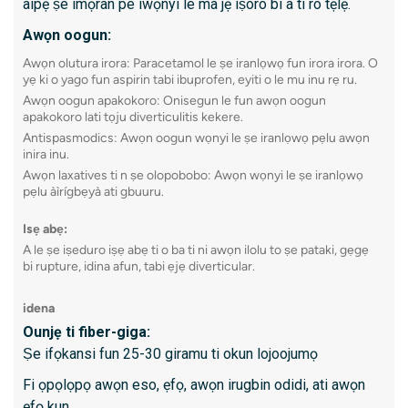
aipẹ ṣe imọran pe iwọnyi le ma jẹ iṣoro bi a ti ro tẹlẹ.
pẹlu a
diẹ
Awọn oogun:
Ka siwaj
Awọn olutura irora: Paracetamol le ṣe iranlọwọ fun irora irora. O
yẹ ki o yago fun aspirin tabi ibuprofen, eyiti o le mu inu rẹ ru.
Ultraso
Awọn oogun apakokoro: Onisegun le fun awọn oogun
apakokoro lati tọju diverticulitis kekere.
Antispasmodics: Awọn oogun wọnyi le ṣe iranlọwọ pẹlu awọn
11. Ent
inira inu.
Enteros
Awọn laxatives ti n ṣe olopobobo: Awọn wọnyi le ṣe iranlọwọ
pẹlu àìrígbẹyà ati gbuuru.
ti ifun 
kamẹra k
Isẹ abẹ:
pẹlu bal
A le ṣe iṣeduro iṣẹ abẹ ti o ba ti ni awọn ilolu to ṣe pataki, gẹgẹ
bi rupture, idina afun, tabi ẹjẹ diverticular.
enteros
idena
Ounjẹ ti fiber-giga:
Kini id
Ṣe ifọkansi fun 25-30 giramu ti okun lojoojumọ
Awọn id
Fi ọpọlọpọ awọn eso, ẹfọ, awọn irugbin odidi, ati awọn
Awọn 
ẹfọ kun