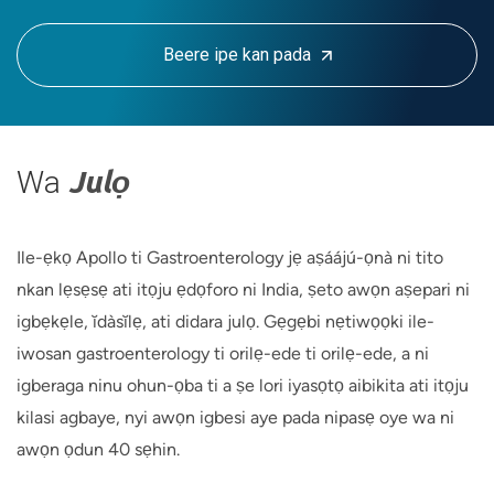
Beere ipe kan pada
Wa
Julọ
Ile-ẹkọ Apollo ti Gastroenterology jẹ aṣáájú-ọnà ni tito
nkan lẹsẹsẹ ati itọju ẹdọforo ni India, ṣeto awọn aṣepari ni
igbẹkẹle, ĭdàsĭlẹ, ati didara julọ. Gẹgẹbi nẹtiwọọki ile-
iwosan gastroenterology ti orilẹ-ede ti orilẹ-ede, a ni
igberaga ninu ohun-ọba ti a ṣe lori iyasọtọ aibikita ati itọju
kilasi agbaye, nyi awọn igbesi aye pada nipasẹ oye wa ni
awọn ọdun 40 sẹhin.