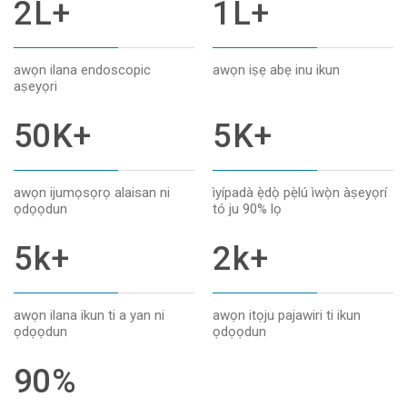
2
L+
1
L+
awọn ilana endoscopic
awọn iṣẹ abẹ inu ikun
aṣeyọri
50
K+
5
K+
awọn ijumọsọrọ alaisan ni
ìyípadà ẹ̀dọ̀ pẹ̀lú ìwọ̀n àṣeyọrí
ọdọọdun
tó ju 90% lọ
5
k+
2
k+
awọn ilana ikun ti a yan ni
awọn itọju pajawiri ti ikun
ọdọọdun
ọdọọdun
90
%