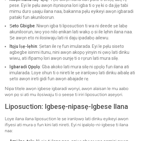
pese. Eyi le pẹlu awọn itọnisọna lori igba ti o yẹ ki o da jijẹ tabi
mimu duro ṣaaju ilana naa, bakanna pẹlu eyikeyi awọn igbaradi
pataki fun akuniloorun.
Ṣeto Gbigbe
: Niwọn igba ti liposuction ti wa ni deede ṣe labẹ
akuniloorun, iwọ yoo nilo ẹnikan lati wakọ ọ si ile lẹhin ilana naa.
Ṣe awọn eto ni ilosiwaju lati rii daju ipadabọ ailewu.
Itọju Iṣẹ-lẹhin
: Ṣetan ile rẹ fun imularada. Eyi le pẹlu siseto
agbegbe isinmi itunu, nini awọn akopọ yinyin ni ọwọ lati dinku
wiwu, ati ifipamọ lori awọn ounjẹ ti o rọrun lati mura silẹ.
Igbaradi Ọpọlọ
: Gba akoko lati mura silẹ ni ọpọlọ fun ilana ati
imularada. Loye ohun ti o nireti le ṣe iranlọwọ lati dinku aibalẹ ati
ṣeto awọn ireti gidi fun awọn abajade rẹ.
Nipa titẹle awọn igbesẹ igbaradi wọnyi, awọn alaisan le mu aabo
wọn pọ si ati mu ilọsiwaju ti o ṣeeṣe ti iriri liposuction aṣeyọri.
Liposuction: Igbesẹ-nipasẹ-Igbese Ilana
Loye ilana ilana liposuction le ṣe iranlọwọ lati dinku eyikeyi awọn
ifiyesi ati mura ọ fun kini lati nireti. Eyi ni ipalọlọ-ni-igbesẹ ti ilana
naa: