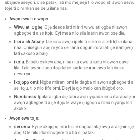
abajade aṣeyọri, o ṣe pataki lati mọ mejeeji ti o wọpọ ati awọn eewu
toje ti o ni nkan ṣe pẹlu ilana naa:
Awọn ewu ti o wọpọ
:
Wiwu ati Ọgbẹ
: O jẹ deede lati ni iriri wiwu ati ọgbẹ ni awọn
agbegbe ti a ṣe itọju. Eyi maa n lọ silẹ laarin awọn ọsẹ diẹ.
Irora ati Aibalẹ
: Diẹ ninu awọn ipele ti irora ni a reti lẹhin ilana
naa. Onisegun abẹ rẹ yoo ṣe ilana oogun irora lati ṣe iranlọwọ
lati ṣakoso aibalẹ.
ikolu
: Bi pẹlu eyikeyi abẹ, nibẹ ni a ewu ti ikolu ni awọn aaye
lila. Tẹle awọn ilana itọju lẹhin-isẹ le ṣe iranlọwọ lati dinku
eewu yii.
Ikojọpọ omi
: Nigba miiran, omi le dagba ni awọn agbegbe ti a
ṣe itọju, ti o nilo fifa omi. Eleyi jẹ ojo melo kan ibùgbé oro.
Numbness
: Ipalara igba diẹ tabi awọn iyipada ninu ifarabalẹ ni
awọn agbegbe ti a ṣe itọju le waye ṣugbọn o maa n yanju lori
akoko.
Awọn ewu toje
:
seroma
: Eyi jẹ akojọpọ omi ti o le dagba labẹ awọ ara lẹhin iṣẹ
abẹ. O le nilo idominugere ti o ba di pataki.