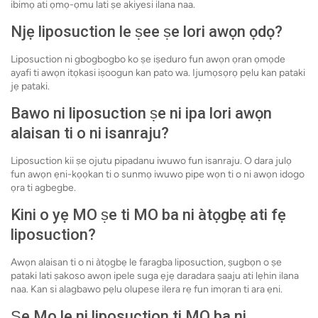
ibimọ ati ọmọ-ọmu lati ṣe akiyesi ilana naa.
Njẹ liposuction le ṣee ṣe lori awọn ọdọ?
Liposuction ni gbogbogbo ko ṣe iṣeduro fun awọn ọran ọmọde
ayafi ti awọn itọkasi iṣoogun kan pato wa. Ijumọsọrọ pẹlu kan pataki
jẹ pataki.
Bawo ni liposuction ṣe ni ipa lori awọn
alaisan ti o ni isanraju?
Liposuction kii ṣe ojutu pipadanu iwuwo fun isanraju. O dara julọ
fun awọn ẹni-kọọkan ti o sunmọ iwuwo pipe wọn ti o ni awọn idogo
ọra ti agbegbe.
Kini o yẹ MO ṣe ti MO ba ni àtọgbẹ ati fẹ
liposuction?
Awọn alaisan ti o ni àtọgbẹ le faragba liposuction, ṣugbọn o ṣe
pataki lati ṣakoso awọn ipele suga ẹjẹ daradara ṣaaju ati lẹhin ilana
naa. Kan si alagbawo pẹlu olupese ilera rẹ fun imọran ti ara ẹni.
Ṣe Mo le ni liposuction ti MO ba ni