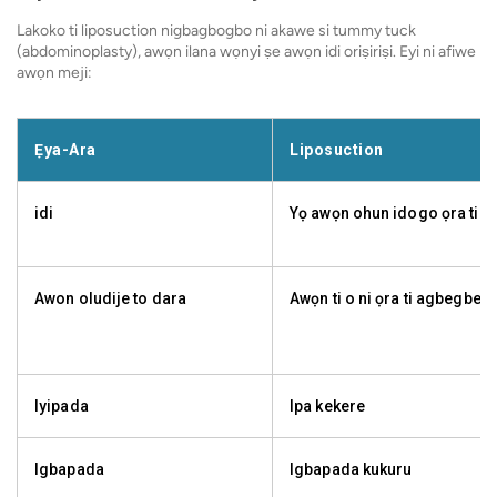
Lakoko ti liposuction nigbagbogbo ni akawe si tummy tuck
(abdominoplasty), awọn ilana wọnyi ṣe awọn idi oriṣiriṣi. Eyi ni afiwe
awọn meji:
Ẹya-Ara
Liposuction
idi
Yọ awọn ohun idogo ọra ti 
Awon oludije to dara
Awọn ti o ni ọra ti agbegbe
Iyipada
Ipa kekere
Igbapada
Igbapada kukuru