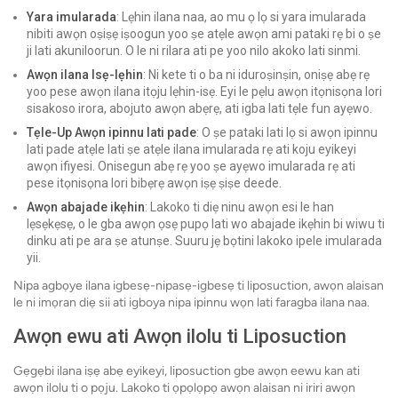
Yara imularada
: Lẹhin ilana naa, ao mu ọ lọ si yara imularada
nibiti awọn oṣiṣẹ iṣoogun yoo ṣe atẹle awọn ami pataki rẹ bi o ṣe
ji lati akuniloorun. O le ni rilara ati pe yoo nilo akoko lati sinmi.
Awọn ilana Isẹ-lẹhin
: Ni kete ti o ba ni iduroṣinṣin, oniṣẹ abẹ rẹ
yoo pese awọn ilana itọju lẹhin-isẹ. Eyi le pẹlu awọn itọnisọna lori
sisakoso irora, abojuto awọn abẹrẹ, ati igba lati tẹle fun ayẹwo.
Tẹle-Up Awọn ipinnu lati pade
: O ṣe pataki lati lọ si awọn ipinnu
lati pade atẹle lati ṣe atẹle ilana imularada rẹ ati koju eyikeyi
awọn ifiyesi. Onisegun abẹ rẹ yoo ṣe ayẹwo imularada rẹ ati
pese itọnisọna lori bibẹrẹ awọn iṣẹ ṣiṣe deede.
Awọn abajade ikẹhin
: Lakoko ti diẹ ninu awọn esi le han
lẹsẹkẹsẹ, o le gba awọn ọsẹ pupọ lati wo abajade ikẹhin bi wiwu ti
dinku ati pe ara ṣe atunṣe. Suuru jẹ bọtini lakoko ipele imularada
yii.
Nipa agbọye ilana igbesẹ-nipasẹ-igbesẹ ti liposuction, awọn alaisan
le ni imọran diẹ sii ati igboya nipa ipinnu wọn lati faragba ilana naa.
Awọn ewu ati Awọn ilolu ti Liposuction
Gẹgẹbi ilana iṣẹ abẹ eyikeyi, liposuction gbe awọn eewu kan ati
awọn ilolu ti o pọju. Lakoko ti ọpọlọpọ awọn alaisan ni iriri awọn