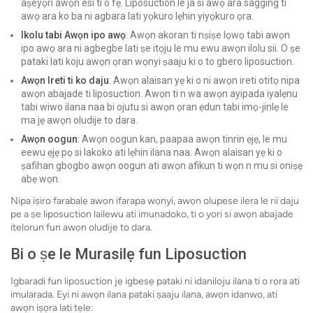
aṣeyọri awọn esi ti o fẹ. Liposuction le ja si awọ ara sagging ti
awọ ara ko ba ni agbara lati yọkuro lẹhin yiyọkuro ọra.
Ikolu tabi Awọn ipo awọ
: Awọn akoran ti nṣiṣe lọwọ tabi awọn
ipo awọ ara ni agbegbe lati ṣe itọju le mu ewu awọn ilolu sii. O ṣe
pataki lati koju awọn ọran wọnyi ṣaaju ki o to gbero liposuction.
Awọn Ireti ti ko daju
: Awọn alaisan yẹ ki o ni awọn ireti otitọ nipa
awọn abajade ti liposuction. Awọn ti n wa awọn ayipada iyalẹnu
tabi wiwo ilana naa bi ojutu si awọn ọran ẹdun tabi imọ-jinlẹ le
ma jẹ awọn oludije to dara.
Awọn oogun
: Awọn oogun kan, paapaa awọn tinrin ẹjẹ, le mu
eewu ẹjẹ pọ si lakoko ati lẹhin ilana naa. Awọn alaisan yẹ ki o
ṣafihan gbogbo awọn oogun ati awọn afikun ti wọn n mu si oniṣẹ
abẹ wọn.
Nipa iṣiro farabalẹ awọn ifarapa wọnyi, awọn olupese ilera le rii daju
pe a ṣe liposuction lailewu ati imunadoko, ti o yori si awọn abajade
itelorun fun awọn oludije to dara.
Bi o ṣe le Murasilẹ fun Liposuction
Igbaradi fun liposuction jẹ igbesẹ pataki ni idaniloju ilana ti o rọra ati
imularada. Eyi ni awọn ilana pataki ṣaaju ilana, awọn idanwo, ati
awọn iṣọra lati tẹle: