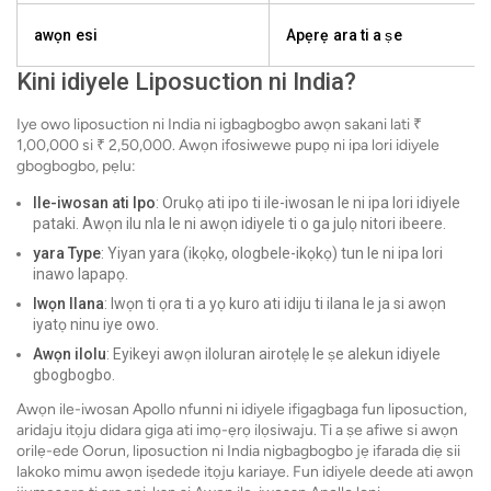
awọn esi
Apẹrẹ ara ti a ṣe
Kini idiyele Liposuction ni India?
Iye owo liposuction ni India ni igbagbogbo awọn sakani lati ₹
1,00,000 si ₹ 2,50,000. Awọn ifosiwewe pupọ ni ipa lori idiyele
gbogbogbo, pẹlu:
Ile-iwosan ati Ipo
: Orukọ ati ipo ti ile-iwosan le ni ipa lori idiyele
pataki. Awọn ilu nla le ni awọn idiyele ti o ga julọ nitori ibeere.
yara Type
: Yiyan yara (ikọkọ, ologbele-ikọkọ) tun le ni ipa lori
inawo lapapọ.
Iwọn Ilana
: Iwọn ti ọra ti a yọ kuro ati idiju ti ilana le ja si awọn
iyatọ ninu iye owo.
Awọn ilolu
: Eyikeyi awọn iloluran airotẹlẹ le ṣe alekun idiyele
gbogbogbo.
Awọn ile-iwosan Apollo nfunni ni idiyele ifigagbaga fun liposuction,
aridaju itọju didara giga ati imọ-ẹrọ ilọsiwaju. Ti a ṣe afiwe si awọn
orilẹ-ede Oorun, liposuction ni India nigbagbogbo jẹ ifarada diẹ sii
lakoko mimu awọn iṣedede itọju kariaye. Fun idiyele deede ati awọn