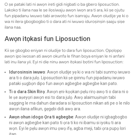
O ṣe pataki lati ni awọn ireti gidi nigbati o ba gbero liposuction.
Lakoko ti ilana naa le ṣe ilọsiwaju awọn iwọn ara ti ara, kii ṣe ojutu
fun pipadanu iwuwo tabi arowoto fun isanraju. Awọn oludije yẹ ki o
wa ni ilera gbogbogbo ti o dara ati ni iwuwo iduroṣinṣin ṣaaju ṣiṣe
ilana naa.
Awọn itọkasi fun Liposuction
Kii ṣe gbogbo eniyan ni oludije to dara fun liposuction. Ọpọlọpọ
awọn ipo iwosan ati awọn okunfa le fihan boya eniyan le ni anfani
lati inu ilana yii. Eyi ni diẹ ninu awọn itọkasi bọtini fun liposuction:
Idurosinsin iwuwo
: Awọn oludije yẹ ki o wa ni tabi sunmọ iwuwo
ara ti o dara julọ. Liposuction kii ṣe ipinnu fun pipadanu iwuwo
pataki ṣugbọn dipo fun awọn agbegbe agbegbe kan pato.
Ti o dara Skin Rirọ
: Awọn ẹni-kọọkan pẹlu rirọ awọ ti o dara ni o
le ṣe aṣeyọri awọn esi to dara julọ. Awọ alaimuṣinṣin tabi
sagging le ma dahun daradara si liposuction nikan ati pe o le nilo
awọn ilana afikun, gẹgẹbi didi awọ ara.
Awọn ohun idogo Ọra ti agbegbe
: Awọn oludije ni igbagbogbo
ni awọn agbegbe kan pato ti ọra ti ko ni ibamu si iyoku ti ara
wọn. Eyi le pẹlu awọn imu ọwọ ifẹ, agba meji, tabi ọra pupọ lori
itan.