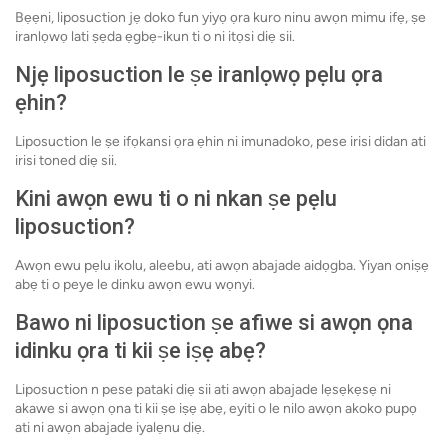
Bẹẹni, liposuction jẹ doko fun yiyọ ọra kuro ninu awọn mimu ifẹ, ṣe
iranlọwọ lati ṣẹda ẹgbẹ-ikun ti o ni itọsi diẹ sii.
Njẹ liposuction le ṣe iranlọwọ pẹlu ọra
ẹhin?
Liposuction le ṣe ifọkansi ọra ẹhin ni imunadoko, pese irisi didan ati
irisi toned diẹ sii.
Kini awọn ewu ti o ni nkan ṣe pẹlu
liposuction?
Awọn ewu pẹlu ikolu, aleebu, ati awọn abajade aidọgba. Yiyan oniṣẹ
abẹ ti o peye le dinku awọn ewu wọnyi.
Bawo ni liposuction ṣe afiwe si awọn ọna
idinku ọra ti kii ṣe iṣẹ abẹ?
Liposuction n pese pataki diẹ sii ati awọn abajade lẹsẹkẹsẹ ni
akawe si awọn ọna ti kii ṣe iṣẹ abẹ, eyiti o le nilo awọn akoko pupọ
ati ni awọn abajade iyalẹnu diẹ.