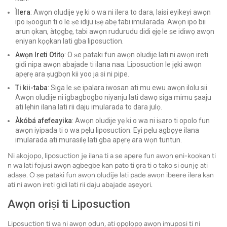
Ìlera
: Awọn oludije yẹ ki o wa ni ilera to dara, laisi eyikeyi awọn
ipo iṣoogun ti o le ṣe idiju iṣẹ abẹ tabi imularada. Awọn ipo bii
arun ọkan, àtọgbẹ, tabi awọn rudurudu didi ẹjẹ le ṣe idiwọ awọn
eniyan kọọkan lati gba liposuction.
Awọn Ireti Otitọ
: O ṣe pataki fun awọn oludije lati ni awọn ireti
gidi nipa awọn abajade ti ilana naa. Liposuction le jẹki awọn
apẹrẹ ara ṣugbọn kii yoo ja si ni pipe.
Ti kii-taba
: Siga le ṣe ipalara iwosan ati mu ewu awọn ilolu sii.
Awọn oludije ni igbagbogbo niyanju lati dawọ siga mimu ṣaaju
ati lẹhin ilana lati rii daju imularada to dara julọ.
Àkóbá afefeayika
: Awọn oludije yẹ ki o wa ni iṣaro ti opolo fun
awọn iyipada ti o wa pẹlu liposuction. Eyi pẹlu agbọye ilana
imularada ati murasilẹ lati gba apẹrẹ ara wọn tuntun.
Ni akojọpọ, liposuction jẹ ilana ti a ṣe apẹrẹ fun awọn ẹni-kọọkan ti
n wa lati fojusi awọn agbegbe kan pato ti ọra ti o tako si ounjẹ ati
adaṣe. O ṣe pataki fun awọn oludije lati pade awọn ibeere ilera kan
ati ni awọn ireti gidi lati rii daju abajade aṣeyọri.
Awọn oriṣi ti Liposuction
Liposuction ti wa ni awọn ọdun, ati ọpọlọpọ awọn imuposi ti ni