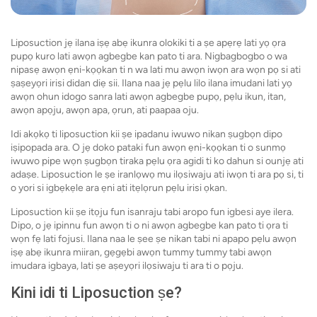
Liposuction jẹ ilana iṣẹ abẹ ikunra olokiki ti a ṣe apẹrẹ lati yọ ọra
pupọ kuro lati awọn agbegbe kan pato ti ara. Nigbagbogbo o wa
nipasẹ awọn ẹni-kọọkan ti n wa lati mu awọn iwọn ara wọn pọ si ati
ṣaṣeyọri irisi didan diẹ sii. Ilana naa jẹ pẹlu lilo ilana imudani lati yọ
awọn ohun idogo sanra lati awọn agbegbe pupọ, pẹlu ikun, itan,
awọn apọju, awọn apa, ọrun, ati paapaa oju.
Idi akọkọ ti liposuction kii ṣe ipadanu iwuwo nikan ṣugbọn dipo
iṣipopada ara. O jẹ doko pataki fun awọn ẹni-kọọkan ti o sunmọ
iwuwo pipe wọn ṣugbọn tiraka pẹlu ọra agidi ti ko dahun si ounjẹ ati
adaṣe. Liposuction le ṣe iranlọwọ mu ilọsiwaju ati iwọn ti ara pọ si, ti
o yori si igbẹkẹle ara ẹni ati itẹlọrun pẹlu irisi ọkan.
Liposuction kii ṣe itọju fun isanraju tabi aropo fun igbesi aye ilera.
Dipo, o jẹ ipinnu fun awọn ti o ni awọn agbegbe kan pato ti ọra ti
wọn fẹ lati fojusi. Ilana naa le ṣee ṣe nikan tabi ni apapo pẹlu awọn
iṣẹ abẹ ikunra miiran, gẹgẹbi awọn tummy tummy tabi awọn
imudara igbaya, lati ṣe aṣeyọri ilọsiwaju ti ara ti o pọju.
Kini idi ti Liposuction ṣe?