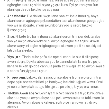
Ami Isẹ-tẹlẹ
: Ni ọjọ ti ilana naa, oniṣẹ abẹ rẹ yoo samisi awọn
agbegbe ti ara rẹ nibiti a yoo yọ ọra kuro. Eyi ṣe iranlọwọ fun
idaniloju deede lakoko iṣẹ abẹ naa.
Anesthesia
: Ti o da lori iwọn ilana naa ati ipele itunu rẹ, boya
akuniloorun agbegbe pẹlu sedation tabi akuniloorun gbogbogbo
yoo wa ni abojuto. Yiyan akuniloorun yoo jẹ ijiroro lakoko
ijumọsọrọ rẹ.
Ṣiṣẹ
: Ni kete ti o ba ni itunu ati akuniloorun ti ni ipa, dokita abẹ
yoo ṣe awọn abẹrẹ kekere ni awọn agbegbe ti a fojusi. Awọn
abẹrẹ wọnyi ni a gbe ni igbagbogbo si awọn ipo ti ko ṣe akiyesi
lati dinku aleebu.
Yiyọ Ọra
: Tinrin, tube ṣofo ti a npe ni cannula ni a fi sii nipasẹ
awọn abẹrẹ. Dọkita abẹ naa yoo lo cannula lati fa ọra ti o pọ ju.
Ilana yii le kan gbigbe cannula pada ati siwaju lati fọ awọn sẹẹli ti
o sanra fun yiyọkuro rọrun.
Rirọpo omi
: Lakoko ilana naa, oniṣẹ abẹ le fi omi iyọ si omi ti a
dapọ pẹlu anesitetiki lati ṣe iranlọwọ lati dinku ẹjẹ ati wiwu. Omi
yii ṣe iranlọwọ lati ṣetọju titẹ ẹjẹ ati pe o le jẹ ki yiyọ ọra rọrun.
Tilekun Awọn abẹrẹ
: Lẹhin iye ti o fẹ ti sanra ti a ti yọ kuro, oniṣẹ
abẹ naa yoo pa awọn abẹrẹ naa pẹlu awọn sutures tabi awọn ila
alemora. Awọn abẹrẹ jẹ kekere, eyiti o ṣe iranlọwọ lati dinku
aleebu.