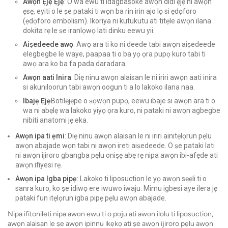
Awọn Ẹjẹ Ẹjẹ
: O wa ewu ti idagbasoke awọn didi ẹjẹ ni awọn
ẹsẹ, eyiti o le ṣe pataki ti wọn ba rin irin ajo lọ si ẹdọforo
(ẹdọforo embolism). Ikoriya ni kutukutu ati titẹle awọn ilana
dokita rẹ le ṣe iranlọwọ lati dinku eewu yii.
Aiṣedeede awọ
: Awọ ara ti ko ni deede tabi awọn aiṣedeede
elegbegbe le waye, paapaa ti o ba yọ ọra pupọ kuro tabi ti
awọ ara ko ba fa pada daradara.
Awọn aati Inira
: Diẹ ninu awọn alaisan le ni iriri awọn aati inira
si akuniloorun tabi awọn oogun ti a lo lakoko ilana naa.
Ibajẹ Ẹjẹ
Botilẹjẹpe o ṣọwọn pupọ, eewu ibaje si awọn ara ti o
wa ni abẹlẹ wa lakoko yiyọ ọra kuro, ni pataki ni awọn agbegbe
nibiti anatomi jẹ eka.
Awọn ipa ti ẹmi
: Diẹ ninu awọn alaisan le ni iriri ainitẹlọrun pẹlu
awọn abajade wọn tabi ni awọn ireti aiṣedeede. O ṣe pataki lati
ni awọn ijiroro gbangba pẹlu oniṣẹ abẹ rẹ nipa awọn ibi-afẹde ati
awọn ifiyesi rẹ.
Awọn ipa Igba pipẹ
: Lakoko ti liposuction le yọ awọn sẹẹli ti o
sanra kuro, ko ṣe idiwọ ere iwuwo iwaju. Mimu igbesi aye ilera jẹ
pataki fun itẹlọrun igba pipẹ pẹlu awọn abajade.
Nipa ifitonileti nipa awọn ewu ti o pọju ati awọn ilolu ti liposuction,
awọn alaisan le ṣe awọn ipinnu ikẹkọ ati ṣe awọn ijiroro pẹlu awọn