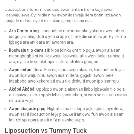
Liposuction nfunni ni ọpọlọpọ awọn anfani ti o fa kọja awọn
ilọsiwaju ẹwa. Eyi ni diẹ ninu awọn ilọsiwaju ilera bọtini ati awọn
abajade didara-aye ti o ni nkan ṣe pẹlu ilana naa:
Ara Contouring
: Liposuction ni imunadoko yọkuro awọn ohun
idogo ọra alagidi, ti o yori si apẹrẹ ti ara diẹ sii ati iwọn. Eyi le mu
igbega ara ẹni dara ati aworan ara.
Ilọsiwaju ti o dara sii
: Nipa idinku ọra ti o pọju, awọn alaisan
nigbagbogbo ni iriri ilọsiwaju ilọsiwaju ati awọn ipele iṣẹ-ṣiṣe ti
ara, eyi ti o le ṣe alabapin si ilera ati ilera gbogbo.
Awọn anfani Ilera
: Fun diẹ ninu awọn alaisan, liposuction le ja si
awọn ilọsiwaju ninu awọn asami ilera, gẹgẹbi awọn ipele
idaabobo awọ kekere ati ewu ti o dinku ti awọn ipo isanraju.
Àkóbá Àkóbá
: Ọpọlọpọ awọn alaisan ṣe ijabọ igbẹkẹle ti o pọ si
ati ilọsiwaju ilera ọpọlọ lẹhin liposuction, bi wọn ṣe ni itunu diẹ sii
ninu ara wọn.
Awọn abajade pipẹ
: Nigbati o ba ni idapo pẹlu igbesi aye ilera,
awọn esi ti liposuction le jẹ pipẹ, ṣe iranlọwọ fun awọn alaisan
lati ṣetọju apẹrẹ ara ti o fẹ ni akoko pupọ.
Liposuction vs Tummy Tuck