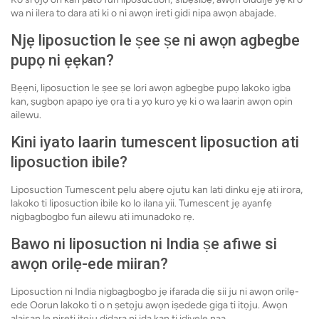
wa ni ilera to dara ati ki o ni awọn ireti gidi nipa awọn abajade.
Njẹ liposuction le ṣee ṣe ni awọn agbegbe
pupọ ni ẹẹkan?
Bẹẹni, liposuction le ṣee ṣe lori awọn agbegbe pupọ lakoko igba
kan, ṣugbọn apapọ iye ọra ti a yọ kuro yẹ ki o wa laarin awọn opin
ailewu.
Kini iyato laarin tumescent liposuction ati
liposuction ibile?
Liposuction Tumescent pẹlu abẹrẹ ojutu kan lati dinku ẹjẹ ati irora,
lakoko ti liposuction ibile ko lo ilana yii. Tumescent jẹ ayanfẹ
nigbagbogbo fun ailewu ati imunadoko rẹ.
Bawo ni liposuction ni India ṣe afiwe si
awọn orilẹ-ede miiran?
Liposuction ni India nigbagbogbo jẹ ifarada diẹ sii ju ni awọn orilẹ-
ede Oorun lakoko ti o n ṣetọju awọn iṣedede giga ti itọju. Awọn
alaisan le nireti itọju didara ni ida kan ti idiyele naa.