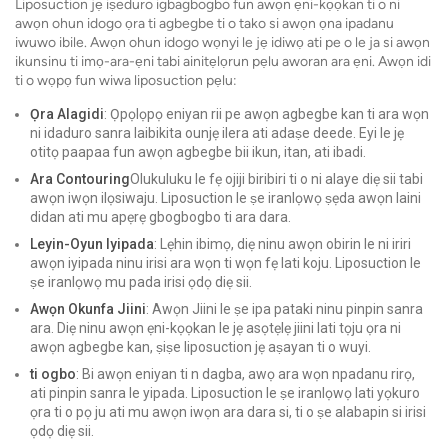
Liposuction jẹ iṣeduro igbagbogbo fun awọn ẹni-kọọkan ti o ni
awọn ohun idogo ọra ti agbegbe ti o tako si awọn ọna ipadanu
iwuwo ibile. Awọn ohun idogo wọnyi le jẹ idiwọ ati pe o le ja si awọn
ikunsinu ti imọ-ara-ẹni tabi ainitẹlọrun pẹlu aworan ara ẹni. Awọn idi
ti o wọpọ fun wiwa liposuction pẹlu:
Ọra Alagidi
: Ọpọlọpọ eniyan rii pe awọn agbegbe kan ti ara wọn
ni idaduro sanra laibikita ounjẹ ilera ati adaṣe deede. Eyi le jẹ
otitọ paapaa fun awọn agbegbe bii ikun, itan, ati ibadi.
Ara Contouring
Olukuluku le fẹ ojiji biribiri ti o ni alaye diẹ sii tabi
awọn iwọn ilọsiwaju. Liposuction le ṣe iranlọwọ ṣẹda awọn laini
didan ati mu apẹrẹ gbogbogbo ti ara dara.
Leyin-Oyun Iyipada
: Lẹhin ibimọ, diẹ ninu awọn obirin le ni iriri
awọn iyipada ninu irisi ara wọn ti wọn fẹ lati koju. Liposuction le
ṣe iranlọwọ mu pada irisi ọdọ diẹ sii.
Awọn Okunfa Jiini
: Awọn Jiini le ṣe ipa pataki ninu pinpin sanra
ara. Diẹ ninu awọn ẹni-kọọkan le jẹ asọtẹlẹ jiini lati tọju ọra ni
awọn agbegbe kan, ṣiṣe liposuction jẹ aṣayan ti o wuyi.
ti ogbo
: Bi awọn eniyan ti n dagba, awọ ara wọn npadanu rirọ,
ati pinpin sanra le yipada. Liposuction le ṣe iranlọwọ lati yọkuro
ọra ti o pọ ju ati mu awọn iwọn ara dara si, ti o ṣe alabapin si irisi
ọdọ diẹ sii.