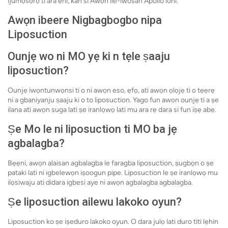
ijumọsọrọ ti ara ẹni, kan si Awọn ile-iwosan Apollo loni.
Awọn ibeere Nigbagbogbo nipa
Liposuction
Ounjẹ wo ni MO yẹ ki n tẹle ṣaaju
liposuction?
Ounjẹ iwọntunwọnsi ti o ni awọn eso, ẹfọ, ati awọn ọlọjẹ ti o tẹẹrẹ
ni a gbaniyanju ṣaaju ki o to liposuction. Yago fun awọn ounjẹ ti a ṣe
ilana ati awọn suga lati ṣe iranlọwọ lati mu ara rẹ dara si fun iṣẹ abẹ.
Ṣe Mo le ni liposuction ti MO ba jẹ
agbalagba?
Bẹẹni, awọn alaisan agbalagba le faragba liposuction, ṣugbọn o ṣe
pataki lati ni igbelewọn iṣoogun pipe. Liposuction le ṣe iranlọwọ mu
ilọsiwaju ati didara igbesi aye ni awọn agbalagba agbalagba.
Ṣe liposuction ailewu lakoko oyun?
Liposuction ko ṣe iṣeduro lakoko oyun. O dara julọ lati duro titi lẹhin