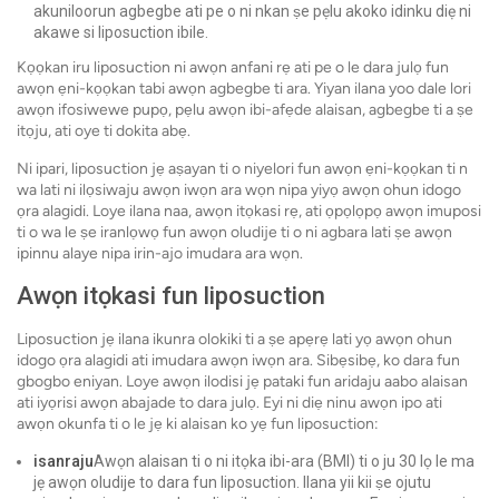
akuniloorun agbegbe ati pe o ni nkan ṣe pẹlu akoko idinku diẹ ni
akawe si liposuction ibile.
Kọọkan iru liposuction ni awọn anfani rẹ ati pe o le dara julọ fun
awọn ẹni-kọọkan tabi awọn agbegbe ti ara. Yiyan ilana yoo dale lori
awọn ifosiwewe pupọ, pẹlu awọn ibi-afẹde alaisan, agbegbe ti a ṣe
itọju, ati oye ti dokita abẹ.
Ni ipari, liposuction jẹ aṣayan ti o niyelori fun awọn ẹni-kọọkan ti n
wa lati ni ilọsiwaju awọn iwọn ara wọn nipa yiyọ awọn ohun idogo
ọra alagidi. Loye ilana naa, awọn itọkasi rẹ, ati ọpọlọpọ awọn imuposi
ti o wa le ṣe iranlọwọ fun awọn oludije ti o ni agbara lati ṣe awọn
ipinnu alaye nipa irin-ajo imudara ara wọn.
Awọn itọkasi fun liposuction
Liposuction jẹ ilana ikunra olokiki ti a ṣe apẹrẹ lati yọ awọn ohun
idogo ọra alagidi ati imudara awọn iwọn ara. Sibẹsibẹ, ko dara fun
gbogbo eniyan. Loye awọn ilodisi jẹ pataki fun aridaju aabo alaisan
ati iyọrisi awọn abajade to dara julọ. Eyi ni diẹ ninu awọn ipo ati
awọn okunfa ti o le jẹ ki alaisan ko yẹ fun liposuction:
isanraju
Awọn alaisan ti o ni itọka ibi-ara (BMI) ti o ju 30 lọ le ma
jẹ awọn oludije to dara fun liposuction. Ilana yii kii ṣe ojutu