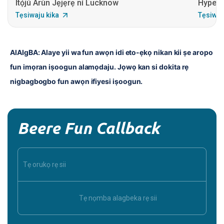
Ìtọ́jú Àrùn Jẹjẹrẹ ní Lucknow
Hyperb
Tẹsiwaju kika
Tẹsiwaj
AlAIgBA: Alaye yii wa fun awọn idi eto-ẹkọ nikan kii ṣe aropo 
fun imọran iṣoogun alamọdaju. Jọwọ kan si dokita rẹ 
nigbagbogbo fun awọn ifiyesi iṣoogun.
Beere Fun Callback