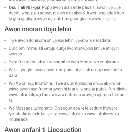
Osu 1 ati Ni ikọja
: Pupọ awọn alaisan le pada si awọn iṣẹ ṣiṣe
deede wọn, pẹlu adaṣe, ni opin oṣu akọkọ. Awọn abajade kikun
le gba ọpọlọpọ awọn oṣu lati han gbangba bi wiwu ti lọ silẹ.
Awọn imọran itọju lẹhin:
Tẹle awọn itọnisọna oniṣẹ abẹ lẹhin iṣẹ-abẹ rẹ daradara.
Duro omi mimu ati ṣetọju ounjẹ iwọntunwọnsi lati ṣe atilẹyin
iwosan.
Yẹra fun mimu ati ọti-waini, nitori wọn le ṣe idiwọ imularada.
Wa si gbogbo awọn ipinnu lati pade atẹle lati rii daju iwosan to
dara.
Wọ Awọn aṣọ Imufunnu: Tẹle awọn itọnisọna oniṣẹ abẹ rẹ lori
wiwọ awọn aṣọ funmorawon ni taara. Iwọnyi jẹ pataki fun idinku
wiwu ati iranlọwọ fun awọ ara ni ibamu si awọn oju-ọna tuntun
rẹ.
Wo Massage Lymphatic: Onisegun abẹ rẹ le ṣeduro ifọwọra
lymphatic onírẹlẹ lati ṣe iranlọwọ lati dinku wiwu ati ilọsiwaju
imularada.
Awọn anfani ti Liposuction