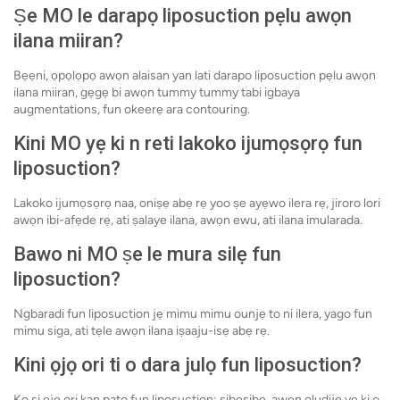
Ṣe MO le darapọ liposuction pẹlu awọn
ilana miiran?
Bẹẹni, ọpọlọpọ awọn alaisan yan lati darapo liposuction pẹlu awọn
ilana miiran, gẹgẹ bi awọn tummy tummy tabi igbaya
augmentations, fun okeerẹ ara contouring.
Kini MO yẹ ki n reti lakoko ijumọsọrọ fun
liposuction?
Lakoko ijumọsọrọ naa, oniṣẹ abẹ rẹ yoo ṣe ayẹwo ilera rẹ, jiroro lori
awọn ibi-afẹde rẹ, ati ṣalaye ilana, awọn ewu, ati ilana imularada.
Bawo ni MO ṣe le mura silẹ fun
liposuction?
Ngbaradi fun liposuction jẹ mimu mimu ounjẹ to ni ilera, yago fun
mimu siga, ati tẹle awọn ilana iṣaaju-isẹ abẹ rẹ.
Kini ọjọ ori ti o dara julọ fun liposuction?
Ko si ọjọ ori kan pato fun liposuction; sibẹsibẹ, awọn oludije yẹ ki o