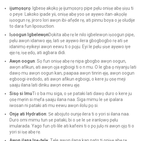
ijumọsọrọ
: Igbesẹ akọkọ jẹ ijumọsọrọ pipe pẹlu oniṣẹ abẹ ṣiṣu ti
o peye. Lakoko ipade yii, oniṣẹ abẹ yoo ṣe ayẹwo itan-akọọlẹ
iṣoogun rẹ, jiroro lori awọn ibi-afẹde rẹ, ati pinnu boya o jẹ oludije
to dara fun liposuction.
Iṣoogun Igbelewọn
Dọkita abẹ rẹ le nilo igbelewọn iṣoogun pipe,
pẹlu awọn idanwo ẹjẹ, lati ṣe ayẹwo ilera gbogbogbo rẹ ati ṣe
idanimọ eyikeyi awọn eewu ti o pọju. Eyi le pẹlu ṣiṣe ayẹwo iye
ẹjẹ rẹ, iṣẹ ẹdọ, ati agbara didi.
Awọn oogun
: Sọ fun oniṣẹ abẹ rẹ nipa gbogbo awọn oogun,
awọn afikun, ati awọn ọja egboigi ti o n mu. O le gba ọ niyanju lati
dawọ mu awọn oogun kan, paapaa awọn tinrin ẹjẹ, awọn oogun
egboogi-iredodo, ati awọn afikun egboigi, o kere ju ọsẹ meji
ṣaaju ilana lati dinku awọn eewu ẹjẹ.
Sisọ si Imu
Ti o ba mu siga, o ṣe pataki lati dawọ duro o kere ju
ọsẹ mẹrin si mẹfa ṣaaju ilana naa. Siga mimu le ṣe ipalara
iwosan ni pataki ati mu eewu awọn ilolu pọ si.
Onjẹ ati Hydration
: Ṣe abojuto ounjẹ ilera ti o yori si ilana naa.
Duro omi mimu tun ṣe pataki, bi o ṣe le ṣe iranlọwọ pẹlu
imularada. Yago fun ọti-lile ati kafeini ti o pọ julọ ni awọn ọjọ ti o
yori si iṣẹ abẹ rẹ.
Awọn ilana Isẹ-tẹlẹ
: Tẹle awọn ilana kan pato ti oniṣẹ abẹ rẹ