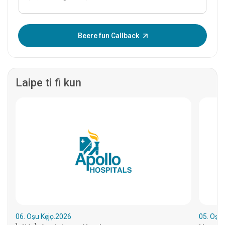
Tẹ OTP sii:
Beere fun Callback
Laipe ti fi kun
06. Oṣu Kẹjọ.2026
05. Oṣu 