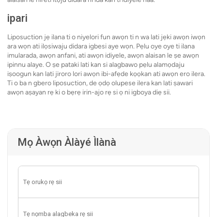
ipari
Liposuction jẹ ilana ti o niyelori fun awọn ti n wa lati jẹki awọn iwọn
ara wọn ati ilọsiwaju didara igbesi aye wọn. Pẹlu oye oye ti ilana
imularada, awọn anfani, ati awọn idiyele, awọn alaisan le ṣe awọn
ipinnu alaye. O ṣe pataki lati kan si alagbawo pẹlu alamọdaju
iṣoogun kan lati jiroro lori awọn ibi-afẹde kọọkan ati awọn ero ilera.
Ti o ba n gbero liposuction, de ọdọ olupese ilera kan lati ṣawari
awọn aṣayan rẹ ki o bẹrẹ irin-ajo rẹ si ọ ni igboya diẹ sii.
Mọ Àwọn Àlàyé Ìlànà