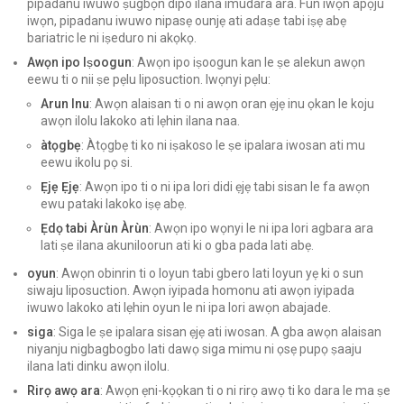
pipadanu iwuwo ṣugbọn dipo ilana imudara ara. Fun iwọn apọju
iwọn, pipadanu iwuwo nipasẹ ounjẹ ati adaṣe tabi iṣẹ abẹ
bariatric le ni iṣeduro ni akọkọ.
Awọn ipo Iṣoogun
: Awọn ipo iṣoogun kan le ṣe alekun awọn
eewu ti o nii ṣe pẹlu liposuction. Iwọnyi pẹlu:
Arun Inu
: Awọn alaisan ti o ni awọn oran ẹjẹ inu ọkan le koju
awọn ilolu lakoko ati lẹhin ilana naa.
àtọgbẹ
: Àtọgbẹ ti ko ni iṣakoso le ṣe ipalara iwosan ati mu
eewu ikolu pọ si.
Ẹjẹ Ẹjẹ
: Awọn ipo ti o ni ipa lori didi ẹjẹ tabi sisan le fa awọn
ewu pataki lakoko iṣẹ abẹ.
Ẹdọ tabi Àrùn Àrùn
: Awọn ipo wọnyi le ni ipa lori agbara ara
lati ṣe ilana akuniloorun ati ki o gba pada lati abẹ.
oyun
: Awọn obinrin ti o loyun tabi gbero lati loyun yẹ ki o sun
siwaju liposuction. Awọn iyipada homonu ati awọn iyipada
iwuwo lakoko ati lẹhin oyun le ni ipa lori awọn abajade.
siga
: Siga le ṣe ipalara sisan ẹjẹ ati iwosan. A gba awọn alaisan
niyanju nigbagbogbo lati dawọ siga mimu ni ọsẹ pupọ ṣaaju
ilana lati dinku awọn ilolu.
Rirọ awọ ara
: Awọn ẹni-kọọkan ti o ni rirọ awọ ti ko dara le ma ṣe