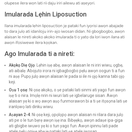
olupese ilera wọn lati rii daju iriri ailewu ati aṣeyọri.
Imularada Lẹhin Liposuction
Ilana imularada lẹhin liposuction jẹ pataki fun iyọrisi awọn abajade
to dara julọ ati idaniloju irin-ajo iwosan didan. Ni gbogbogbo, awọn
alaisan le nireti akoko akoko imularada ti o yatọ da lori iwọn ilana ati
awọn ifosiwewe ilera kọọkan.
Ago Imularada ti a nireti:
Akọkọ Diẹ Ọjọ
: Lẹhin iṣẹ abẹ, awọn alaisan le ni iriri wiwu, ọgbẹ,
ati aibalẹ. Abojuto irora ni igbagbogbo pẹlu awọn oogun ti a fun
ni aṣẹ. Pupọ julọ awọn alaisan le pada si ile ni ọjọ kanna tabi ọjọ
keji.
Oṣu 1 ọsẹ
: Ni ọsẹ akọkọ, o ṣe pataki lati sinmi ati yago fun awọn
iṣẹ ti o nira. Imọlẹ nrin ni iwuri lati ṣe igbelaruge sisan. Awọn
alaisan yẹ ki o wọ awọn aṣọ funmorawon bi a ti ṣe itọsọna lati ṣe
iranlọwọ lati dinku wiwu.
Aṣayan 2-4
: Ni ọsẹ keji, ọpọlọpọ awọn alaisan ni rilara dara julọ
ati pe o le tun bẹrẹ awọn iṣẹ ina. Bibẹẹkọ, awọn adaṣe ipa-giga
ati gbigbe iwuwo yẹ ki o tun yago fun. Awọn ipinnu lati pade
atẹle pẹlu oniṣẹ abẹ jẹ pataki lati ṣe atẹle iwosan.