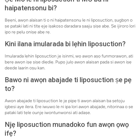
haipatensonu bi?
Bẹẹni, awọn alaisan ti o ni haipatensonu le ni liposuction, ṣugbọn o
ṣe pataki lati ni titẹ ẹjẹ iṣakoso daradara ṣaaju ṣiṣe abẹ. Ṣe ijiroro lori
ipo rẹ pẹlu oniṣẹ abẹ rẹ.
Kini ilana imularada bi lẹhin liposuction?
Imularada lẹhin liposuction jẹ isinmi, wọ awọn aṣọ funmorawon, ati
bẹrẹ awọn iṣẹ ṣiṣe diẹdiẹ. Pupọ julọ awọn alaisan pada si awọn iṣẹ
deede laarin oṣu kan.
Bawo ni awọn abajade ti liposuction ṣe pẹ
to?
Awọn abajade ti liposuction le jẹ pipẹ ti awọn alaisan ba ṣetọju
igbesi aye ilera. Ere iwuwo le ni ipa lori awọn abajade, nitorinaa o ṣe
pataki lati tẹle ounjẹ iwontunwonsi ati adaṣe.
Njẹ liposuction munadoko fun awọn ọwọ
ifẹ?