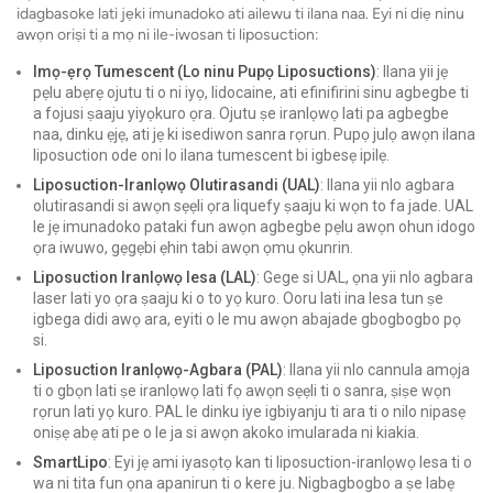
idagbasoke lati jẹki imunadoko ati ailewu ti ilana naa. Eyi ni diẹ ninu
awọn oriṣi ti a mọ ni ile-iwosan ti liposuction:
Imọ-ẹrọ Tumescent (Lo ninu Pupọ Liposuctions)
: Ilana yii jẹ
pẹlu abẹrẹ ojutu ti o ni iyọ, lidocaine, ati efinifirini sinu agbegbe ti
a fojusi ṣaaju yiyọkuro ọra. Ojutu ṣe iranlọwọ lati pa agbegbe
naa, dinku ẹjẹ, ati jẹ ki isediwon sanra rọrun. Pupọ julọ awọn ilana
liposuction ode oni lo ilana tumescent bi igbesẹ ipilẹ.
Liposuction-Iranlọwọ Olutirasandi (UAL)
: Ilana yii nlo agbara
olutirasandi si awọn sẹẹli ọra liquefy ṣaaju ki wọn to fa jade. UAL
le jẹ imunadoko pataki fun awọn agbegbe pẹlu awọn ohun idogo
ọra iwuwo, gẹgẹbi ẹhin tabi awọn ọmu ọkunrin.
Liposuction Iranlọwọ lesa (LAL)
: Gege si UAL, ọna yii nlo agbara
laser lati yo ọra ṣaaju ki o to yọ kuro. Ooru lati ina lesa tun ṣe
igbega didi awọ ara, eyiti o le mu awọn abajade gbogbogbo pọ
si.
Liposuction Iranlọwọ-Agbara (PAL)
: Ilana yii nlo cannula amọja
ti o gbọn lati ṣe iranlọwọ lati fọ awọn sẹẹli ti o sanra, ṣiṣe wọn
rọrun lati yọ kuro. PAL le dinku iye igbiyanju ti ara ti o nilo nipasẹ
oniṣẹ abẹ ati pe o le ja si awọn akoko imularada ni kiakia.
SmartLipo
: Eyi jẹ ami iyasọtọ kan ti liposuction-iranlọwọ lesa ti o
wa ni tita fun ọna apanirun ti o kere ju. Nigbagbogbo a ṣe labẹ