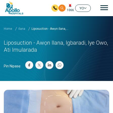
Mai
YO
1066
Rekọja si akọkọ akoonu
Home
ilana
Liposuction - Awọn ilana,...
Liposuction - Awọn Ilana, Igbaradi, Iye Owo,
Ati Imularada
Pin Nipasẹ: