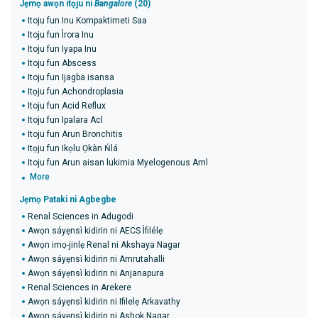
Jẹmọ awọn itọju ni
Bangalore
(20)
Itoju fun Inu Kompaktimeti Saa
Itoju fun Ìrora Inu
Itoju fun Iyapa Inu
Itoju fun Abscess
Itoju fun Ijagba isansa
Itọju fun Achondroplasia
Itoju fun Acid Reflux
Itoju fun Ipalara Acl
Itoju fun Arun Bronchitis
Itọju fun Ikọlu Ọkàn Ńlá
Itoju fun Arun aisan lukimia Myelogenous Aml
More
Jẹmọ Pataki ni Agbegbe
Renal Sciences in Adugodi
Awọn sáyẹnsì kidirin ni AECS Ìfilélẹ
Awọn imọ-jinlẹ Renal ni Akshaya Nagar
Awọn sáyẹnsì kidirin ni Amrutahalli
Awọn sáyẹnsì kidirin ni Anjanapura
Renal Sciences in Arekere
Awọn sáyẹnsì kidirin ni Ifilelẹ Arkavathy
Awọn sáyẹnsì kidirin ni Ashok Nagar