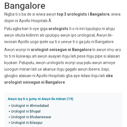
Bangalore
Nigba ti o ba de si wiwa awọn
top 3 urologists i Bangalore
, wiwa
dopin ni Apollo Hospitals.Â
Pẹlu ẹgbẹ kan ti oye giga
urologists
ti o ni iriri lọpọlọpọ ni atọju
awọn okuta kidinrin ati ọpọlọpọ awọn ipo urological, Awọn ile-
iwosan Apollo ṣogo ipele iṣẹ ti o ṣeeṣe ti o ga julọ
ni Bangalore
.
Awọn wọnyi ni
urologist onisegun ni Bangalore
lo awọn imọ-ẹrọ
to ti ni ilọsiwaju ati awọn aṣayan itọju lati pese itọju pipe si alaisan
kọọkan. Pẹlupẹlu, awọn urologists wọnyi ṣiṣẹ pẹlu awọn amoye
iṣoogun miiran lati ṣe akanṣe itọju gẹgẹbi awọn ibeere; bayi,
gbogbo alaisan ni Apollo Hospitals gba aye-kilasi itoju lati
oke
urologist onisegun ni Bangalore
.
Awọn iṣẹ ti o jọmọ ni Awọn ilu miiran (19)
Urologist ni Ahmedabad
Urologist ni Bhopal
Urologist ni Bhubaneswar
Urologist ni Bilaspur