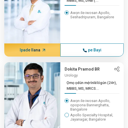
MBBS, MS, DNB (...
Awọn ile-iwosan Apollo,
Seshadripuram, Bangalore
Ipade Ilana
pe Bayi
Dokita Pramod BR
Urology
Ọmọ ọdún mẹ́rìnlélógún (24+),
MBBS, MS, MRCS...
Awọn ile-iwosan Apollo,
opopona Bannerghatta,
Bangalore
Apollo Specialty Hospital,
Jayanagar, Bangalore