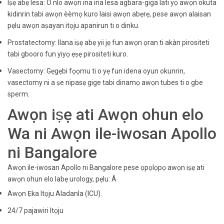
Iṣẹ abẹ lesa: O nlo awọn ina ina lesa agbara-giga lati yọ awọn okuta
kidinrin tabi awọn èèmọ kuro laisi awọn abẹrẹ, pese awọn alaisan
pẹlu awọn aṣayan itọju apanirun ti o dinku.
Prostatectomy: Ilana iṣẹ abẹ yii jẹ fun awọn ọran ti akàn pirositeti
tabi gbooro fun yiyọ ẹṣẹ pirositeti kuro.
Vasectomy: Gẹgẹbi fọọmu ti o yẹ fun idena oyun okunrin,
vasectomy ni a ṣe nipasẹ gige tabi dinamọ awọn tubes ti o gbe
sperm.
Awọn iṣẹ ati Awọn ohun elo
Wa ni Awọn ile-iwosan Apollo
ni Bangalore
Awọn ile-iwosan Apollo ni Bangalore pese ọpọlọpọ awọn iṣẹ ati
awọn ohun elo labẹ urology, pẹlu: Â
Awọn Ẹka Itọju Aladanla (ICU).
24/7 pajawiri Itọju