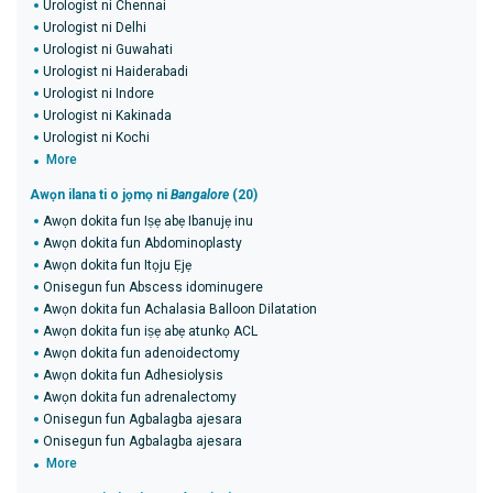
Urologist ni Chennai
Urologist ni Delhi
Urologist ni Guwahati
Urologist ni Haiderabadi
Urologist ni Indore
Urologist ni Kakinada
Urologist ni Kochi
More
Awọn ilana ti o jọmọ ni
Bangalore
(20)
Awọn dokita fun Iṣẹ abẹ Ibanujẹ inu
Awọn dokita fun Abdominoplasty
Awọn dokita fun Itọju Ẹjẹ
Onisegun fun Abscess idominugere
Awọn dokita fun Achalasia Balloon Dilatation
Awọn dokita fun iṣẹ abẹ atunkọ ACL
Awọn dokita fun adenoidectomy
Awọn dokita fun Adhesiolysis
Awọn dokita fun adrenalectomy
Onisegun fun Agbalagba ajesara
Onisegun fun Agbalagba ajesara
More