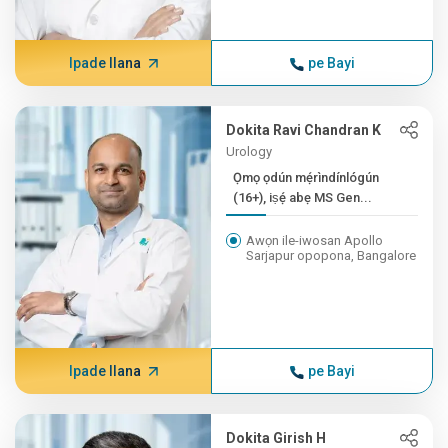
Ipade Ilana
pe Bayi
Dokita Ravi Chandran K
Urology
Ọmọ ọdún mẹ́rìndínlógún
(16+), iṣẹ́ abẹ MS Gen...
Awọn ile-iwosan Apollo
Sarjapur opopona, Bangalore
Ipade Ilana
pe Bayi
Dokita Girish H