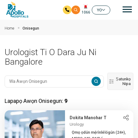
Mai
YO
1066
Rekọja si akọkọ akoonu
Home
Onisegun
Urologist Ti O Dara Ju Ni
Bangalore
Ṣatunkọ
Nipa
Lapapọ Awọn Onisegun:
9
Dokita Manohar T
Urology
Ọmọ ọdún mẹ́rìnlélógún (24+),