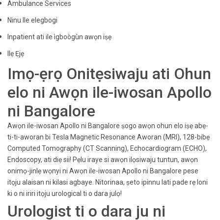
Ambulance Services
Ninu Ile elegbogi
Inpatient ati ile ìgboògùn awọn iṣẹ
Ilẹ Ẹjẹ
Imọ-ẹrọ Onitẹsiwaju ati Ohun
elo ni Awọn ile-iwosan Apollo
ni Bangalore
Awọn ile-iwosan Apollo ni Bangalore ṣogo awọn ohun elo iṣẹ abẹ-
ti-ti-aworan bi Tesla Magnetic Resonance Aworan (MRI), 128-bibẹ
Computed Tomography (CT Scanning), Echocardiogram (ECHO),
Endoscopy, ati diẹ sii! Pẹlu iraye si awọn ilọsiwaju tuntun, awọn
onimọ-jinlẹ wọnyi ni Awọn ile-iwosan Apollo ni Bangalore pese
itọju alaisan ni kilasi agbaye. Nitorinaa, ṣeto ipinnu lati pade rẹ loni
ki o ni iriri itọju urological ti o dara julọ!
Urologist ti o dara ju ni