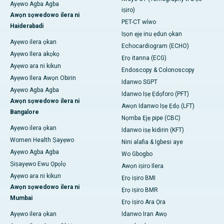
Ayẹwo Agba Agba
iṣiro)
Awọn sọwedowo ilera ni
PET-CT wíwo
Haiderabadi
Iṣọn ẹjẹ inu ẹdun ọkan
Ayẹwo ilera ọkan
Echocardiogram (ECHO)
Ayẹwo Ilera akọkọ
Ẹrọ itanna (ECG)
Ayẹwo ara ni kikun
Endoscopy & Colonoscopy
Ayẹwo Ilera Awọn Obirin
Idanwo SGPT
Ayẹwo Agba Agba
Idanwo Iṣẹ Ẹdọforo (PFT)
Awọn sọwedowo ilera ni
Awọn Idanwo Iṣẹ Ẹdọ (LFT)
Bangalore
Nọmba Ẹjẹ pipe (CBC)
Ayẹwo ilera ọkan
Idanwo iṣẹ kidirin (KFT)
Women Health Ṣayẹwo
Nini alafia & Igbesi aye
Ayẹwo Agba Agba
Wo Gbogbo
Ṣiṣayẹwo Ewu Ọpọlọ
Awọn iṣiro Ilera
Ayẹwo ara ni kikun
Ẹrọ iṣiro BMI
Awọn sọwedowo ilera ni
Ẹrọ iṣiro BMR
Mumbai
Ẹrọ iṣiro Ara Ọra
Ayẹwo ilera ọkan
Idanwo Iran Awọ