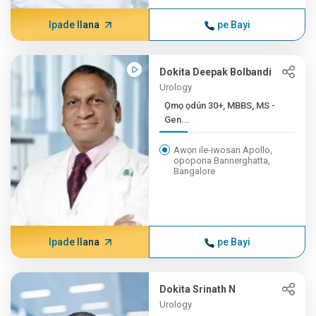
Ipade Ilana
pe Bayi
Dokita Deepak Bolbandi
Urology
Ọmọ ọdún 30+, MBBS, MS -
Gen...
Awọn ile-iwosan Apollo,
opopona Bannerghatta,
Bangalore
Ipade Ilana
pe Bayi
Dokita Srinath N
Urology