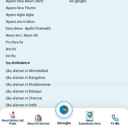
Ayẹwo Ilera Awọn Obirin
wo gbogbo
Ayẹwo Ilera Titunto
Ayẹwo Agba Agba
Ayẹwo ara ni kikun
Ilera Idena - Apollo ProHealth
Awọn eto / Awọn idii
Pro Ilera Ile
Wa trìr.
Iriri Rẹ
Iṣẹ Ambulance
Ọkọ alaisan ni Ahmedabad
Ọkọ alaisan ni Bangalore
Ọkọ alaisan ni Bhubaneswar
Ọkọ alaisan ni Bilaspur
Ọkọ alaisan ni Chennai
Ọkọ alaisan ni Delhi
Ọkọ alaisan ni Guwahati
aworan
aworan
aworan
aworan
Ọkọ alaisan ni Hyderabad
Awọn Ipinnu Lati
Awọn
Iwiregbe
Pade
Awọn Ile Iwosan
Sọwedowo Ilera
Pe Wa
Ambulansi ni Indore