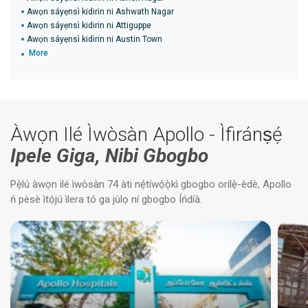
Awọn sáyẹnsì kidirin ni Ashwath Nagar
Awọn sáyẹnsì kidirin ni Attiguppe
Awọn sáyẹnsì kidirin ni Austin Town
More
Àwọn Ilé Ìwòsàn Apollo - Ìfiránṣẹ́
Ipele Giga, Nibi Gbogbo
Pẹ̀lú àwọn ilé ìwòsàn 74 àti nẹ́tíwọ́ọ̀kì gbogbo orílẹ̀-èdè, Apollo
ń pèsè ìtọ́jú ìlera tó ga jùlọ ní gbogbo Íńdíà.