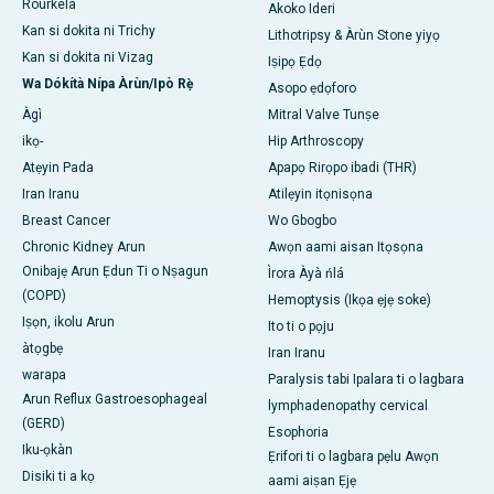
Rourkela
Akoko Ideri
Kan si dokita ni Trichy
Lithotripsy & Àrùn Stone yiyọ
Kan si dokita ni Vizag
Iṣipọ Ẹdọ
Wa Dókítà Nípa Àrùn/Ipò Rẹ̀
Asopo ẹdọforo
Àgì
Mitral Valve Tunṣe
ikọ-
Hip Arthroscopy
Atẹyin Pada
Apapọ Rirọpo ibadi (THR)
Iran Iranu
Atilẹyin itọnisọna
Breast Cancer
Wo Gbogbo
Chronic Kidney Arun
Awọn aami aisan Itọsọna
Onibajẹ Arun Ẹdun Ti o Nṣagun
Ìrora Àyà ńlá
(COPD)
Hemoptysis (Ikọa ẹjẹ soke)
Iṣọn, ikolu Arun
Ito ti o pọju
àtọgbẹ
Iran Iranu
warapa
Paralysis tabi Ipalara ti o lagbara
Arun Reflux Gastroesophageal
lymphadenopathy cervical
(GERD)
Esophoria
Iku-ọkàn
Ẹrifori ti o lagbara pẹlu Awọn
Disiki ti a kọ
aami aiṣan Ẹjẹ