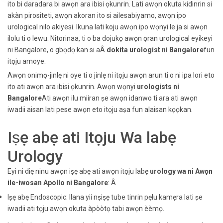
ito bi daradara bi awọn ara ibisi ọkunrin. Lati awọn okuta kidinrin si
akàn pirositeti, awọn akoran ito si ailesabiyamo, awọn ipo
urological nilo akiyesi. Ikuna lati koju awọn ipo wọnyi le ja si awọn
ilolu ti o lewu. Nitorinaa, ti o ba dojukọ awọn ọran urological eyikeyi
ni Bangalore, o gbọdọ kan si aÂ
dokita urologist ni Bangalore
fun
itọju amoye.
Awọn onimọ-jinlẹ ni oye ti o jinlẹ ni itọju awọn arun ti o ni ipa lori eto
ito ati awọn ara ibisi ọkunrin. Awọn wọnyi
urologists ni
Bangalore
Ati awọn ilu miiran ṣe awọn idanwo ti ara ati awọn
iwadii aisan lati pese awọn eto itọju aṣa fun alaisan kọọkan.
Iṣẹ abẹ ati Itọju Wa labẹ
Urology
Eyi ni diẹ ninu awọn iṣẹ abẹ ati awọn itọju labẹ
urology wa ni Awọn
ile-iwosan Apollo ni Bangalore
: Â
Iṣẹ abẹ Endoscopic: Ilana yii nṣiṣẹ tube tinrin pẹlu kamẹra lati ṣe
iwadii ati tọju awọn okuta àpòòtọ tabi awọn èèmọ.