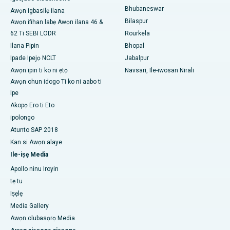
Bhubaneswar
Awọn igbasilẹ ilana
Ile-iwosan ti o dara julọ ni Swargate, Pune
Bilaspur
Awọn ifihan labẹ Awọn ilana 46 &
62 Ti SEBI LODR
Rourkela
Ile-iwosan akàn ti awọn obinrin ti o dara julọ ni Guusu Delhi
Ilana Pipin
Bhopal
Ipade Ipejọ NCLT
Jabalpur
Awọn ipin ti ko ni ẹtọ
Navsari, Ile-iwosan Nirali
Awọn ohun idogo Ti ko ni aabo ti
Ipe
Akopọ Ero ti Eto
ipolongo
Atunto SAP 2018
Kan si Awọn alaye
Ile-iṣẹ Media
Apollo ninu Iroyin
tẹ tu
Iṣẹlẹ
Media Gallery
Awọn olubasọrọ Media