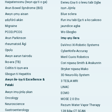
Haipatensonu (Iwọn ẹjẹ ti o ga)
Ewiwu Ẹsẹ ti o lewu tabi Ọgbẹ
Arun Bowel Syndrome (IBS)
iṣọn Jijinlẹ
Awọn ọmọ aisan
Blue sclera
ẹdọfóró akàn
Ifun inu tabi Ẹjẹ ti a ko ṣakoso
Migraine
jaundice agba
PCOD/PCOS
Wo Gbogbo
Arun Parkinson
Imọ-ẹrọ Ilera
rheumatoid Àgì
DaVinci XI-Robotic Systems
Ọpọlọ
CyberKnife-Accuray
Awọn aarun tairodu
Meril Cuvis Robotics
Iko-ara (TB)
Cori nipasẹ Smith & Arakunrin
Colitis ti iṣọn-ara
Stryker nipasẹ Mako
Gbogun ti Hepatitis
3D Neuro-lilọ System
Awọn ile-iṣẹ ti Excellence &
3 TESLA MRI
Pataki
LINAC
Awọn imọ-jinlẹ ọkan
ECMO
Oncology
MOSE 2.0 Eto
Neuroscience
Rezum Water Vapor Therapy
Gastroenterology
128 Bibẹ CT SCAN