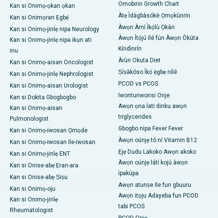
Omobirin Growth Chart
Kan si Onimọ-ọkan ọkan
Àtẹ Ìdàgbàsókè Ọmọkùnrin
Kan si Onimọran Ẹgbẹ́
Àwọn Àmì Ìkọ́lù Ọkàn
Kan si Onimọ-jinlẹ nipa Neurology
Àwọn Ìtọ́jú Ilé fún Àwọn Òkúta
Kan si Onimọ-jinlẹ nipa ikun ati
Kíndìnrín
inu
Àrùn Okuta Diet
Kan si Onimọ-aisan Oncologist
Ṣíṣàkóso Ìkọ́ ẹ̀gbẹ nílé
Kan si Onimọ-jinlẹ Nephrologist
PCOD vs PCOS
Kan si Onimọ-aisan Urologist
Iwontunwonsi Onje
Kan si Dokita Gbogbogbo
Awọn ọna lati dinku awọn
Kan si Onimọ-aisan
triglycerides
Pulmonologist
Gbogbo nipa Fever Fever
Kan si Onimọ-iwosan Ọmọde
Àwọn oúnjẹ tó ní Vitamin B12
Kan si Onimọ-iwosan Ile-iwosan
Ẹjẹ Dudu Lakoko Awọn akoko
Kan si Onimọ-jinlẹ ENT
Àwọn oúnjẹ láti kojú àwọn
Kan si Onise-abẹ Ẹran-ara
ìpakúpa
Kan si Onise-abẹ Ṣiṣu
Awọn atunṣe Ile fun gbuuru
Kan si Onimọ-oju
Awọn itọju Adayeba fun PCOD
Kan si Onimọ-jinlẹ
tabi PCOS
Rheumatologist