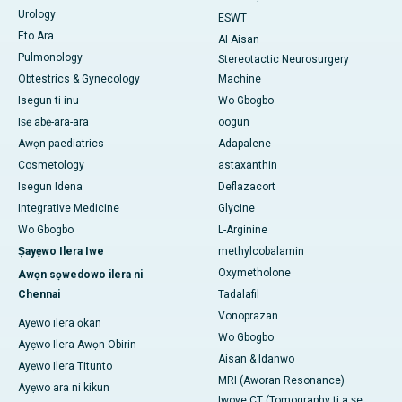
Urology
ESWT
Eto Ara
AI Aisan
Pulmonology
Stereotactic Neurosurgery
Obtestrics & Gynecology
Machine
Isegun ti inu
Wo Gbogbo
Iṣẹ abẹ-ara-ara
oogun
Awọn paediatrics
Adapalene
Cosmetology
astaxanthin
Isegun Idena
Deflazacort
Integrative Medicine
Glycine
Wo Gbogbo
L-Arginine
Ṣayẹwo Ilera Iwe
methylcobalamin
Oxymetholone
Awọn sọwedowo ilera ni
Chennai
Tadalafil
Vonoprazan
Ayẹwo ilera ọkan
Wo Gbogbo
Ayẹwo Ilera Awọn Obirin
Aisan & Idanwo
Ayẹwo Ilera Titunto
MRI (Aworan Resonance)
Ayẹwo ara ni kikun
Iwoye CT (Tomography ti a ṣe