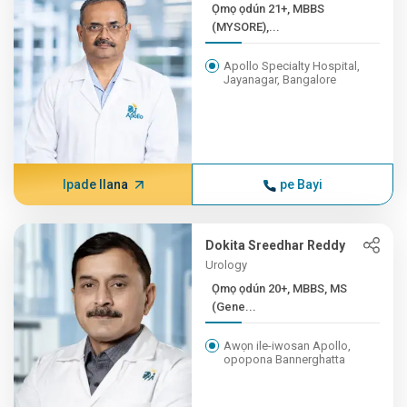
Ọmọ ọdún 21+, MBBS
(MYSORE),...
Apollo Specialty Hospital,
Jayanagar, Bangalore
Ipade Ilana
pe Bayi
Dokita Sreedhar Reddy
Urology
Ọmọ ọdún 20+, MBBS, MS
(Gene...
Awọn ile-iwosan Apollo,
opopona Bannerghatta