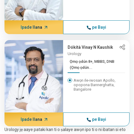
Ipade Ilana
pe Bayi
Dókítà Vinay N Kaushik
Urology
Ọmọ ọdún 8+, MBBS, DNB
(Ọmọ ọdún...
Awọn ile-iwosan Apollo,
opopona Bannerghatta,
Bangalore
Ipade Ilana
pe Bayi
Urology jẹ aaye pataki kan ti o ṣalaye awọn ipo ti o ni ibatan si eto