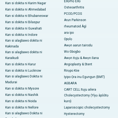
Ẹdọmọ Ẹdọ
Kan si dokita ni Karim Nagar
Osteoarthritis
Kan si dokita ni Ahmedabad
PCOD/PCOS
Kan si dokita ni Bhubaneswar
Arun Parkinson
Kan si dokita ni Bilaspur
rheumatoid Àgì
Kan si dokita ni Guwahati
ara ipo
Kan si dokita ni Indore
Ọpọlọ
Kan si alagbawo dokita ni
Awọn aarun tairodu
Kakinada
Wo Gbogbo
Kan si alagbawo dokita ni
Karaikudi
Awọn itọju & Awọn ilana
Kan si dokita ni Karur
Angioplasty & Stent
Kan si dokita ni Lucknow
Rirọpo Kiie
Kan si alagbawo Dokita ni
Iyipo Ọra inu Egungun (BMT)
Madurai
AGBARA
Kan si dokita ni Mysore
CART CELL Itọju ailera
Kan si dokita ni Nashik
Cholecystectomy (Yíyọ àpòòtọ
Kan si dokita ni Noida
kuro)
Kan si dokita ni Nellore
Laparoscopic cholecystectomy
Kan si alagbawo Dokita ni
Hysterectomy