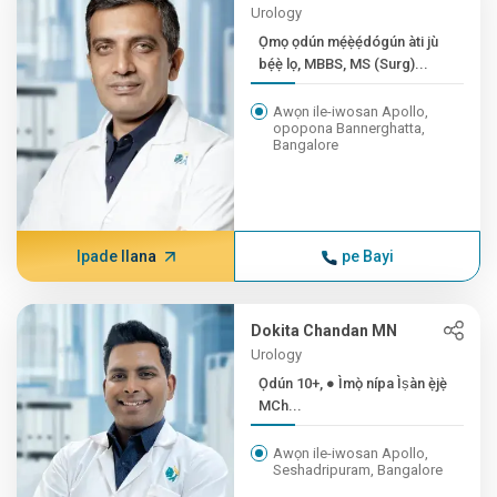
Urology
Ọmọ ọdún mẹ́ẹ̀ẹ́dógún àti jù
bẹ́ẹ̀ lọ, MBBS, MS (Surg)...
Awọn ile-iwosan Apollo,
opopona Bannerghatta,
Bangalore
Ipade Ilana
pe Bayi
Dokita Chandan MN
Urology
Ọdún 10+, ● Ìmọ̀ nípa Ìṣàn ẹ̀jẹ̀
MCh...
Awọn ile-iwosan Apollo,
Seshadripuram, Bangalore