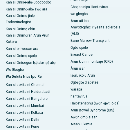
PCOD Onjẹ
Kan si Onise-abẹ Gbogbogbo
Gbogbo nipa Hantavirus
Kan si Onimọ-abẹ awọ ara
wo gbogbo
Kan si Onimọ-jinlẹ
Arun ati ipo
Endocrinologist
Amyotrophic Yiyesita sclerosis
Kan si Onimọ-ehin
(ALS)
Kan si Onimọran Arun Arun
Bone Marrow Transplant
Kokoro
Ọgbẹ ọpọlọ
Kan si oniwosan ara
Breast Cancer
Kan si Onimọ-ọpọlọ
Arun kidinrin onibaje (CKD)
Kan si Onisegun Iṣẹ́-abẹ Iṣẹ́-abẹ
Àrùn iṣan
Wo Gbogbo
Iṣọn, ikolu Arun
Wa Dokita Nipa Ipo Rẹ
Ọgbẹgbẹ diabetes
Kan si dokita ni Chennai
warapa
Kan si dokita ni Haiderabadi
hantavirus
Kan si dokita ni Bangalore
Haipatensonu (Iwọn ẹjẹ ti o ga)
Kan si dokita ni Mumbai
Arun Bowel Syndrome (IBS)
Kan si dokita ni Kolkata
Awọn ọmọ aisan
Kan si dokita ni Delhi
Aisan lukimia
Kan si dokita ni Pune