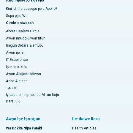
Awọn ajọṣepọ ajọṣepọ
Kini idi ti alabaṣepọ pẹlu Apollo?
Sopọ pẹlu Wa
Circle oniwosan
About Healers Circle
Awọn imudojuiwọn titun
Isẹgun Didara & amupu;
Awọn ijẹrisi
IT Excellence
Iṣakoso ikolu
Awọn Abajade Idiwọn
Aabo Alaisan
TASCC
Iyipada oni-nọmba ati AI fun Itọju
Dara julọ
Awọn Iṣẹ Iṣoogun
Ile-ikawe Ilera
Wa Dokita Nipa Pataki
Health Articles