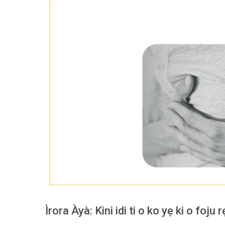
Ìrora Àyà: Kini idi ti o ko yẹ ki o foju r