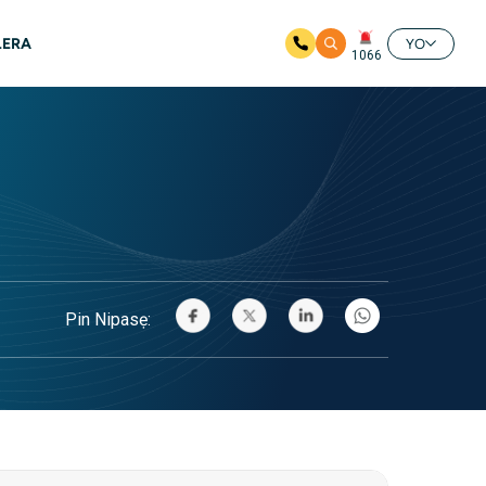
LERA
YO
1066
Pin Nipasẹ: