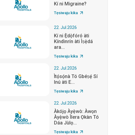
Kí ni Migraine?
Tẹsiwaju kika
22. Jul.2026
Kí ni Ẹ̀dọ̀fóró àti
Kíndìnrín àti Ìṣẹ̀dá
ara...
Tẹsiwaju kika
22. Jul.2026
Ìtọ́sọ́nà Tó Gbéṣẹ́ Sí
Inú àti E...
Tẹsiwaju kika
22. Jul.2026
Àkójọ Àyẹ̀wò: Àwọn
Àyẹ̀wò Ìlera Ọkàn Tó
Dáa Jùlọ...
Tẹsiwaju kika