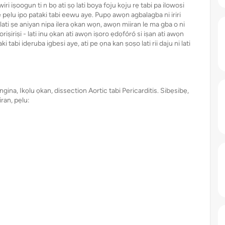
i iṣoogun ti n bọ ati ṣọ lati boya foju kọju rẹ tabi pa ilowosi
lẹ pẹlu ipo pataki tabi eewu aye. Pupọ awọn agbalagba ni iriri
lati ṣe aniyan nipa ilera ọkan wọn, awọn miiran le ma gba o ni
oriṣiriṣi - lati inu ọkan ati awọn iṣoro ẹdọfóró si iṣan ati awọn
tabi idẹruba igbesi aye, ati pe ọna kan ṣoṣo lati rii daju ni lati
ngina, Ikọlu ọkan, dissection Aortic tabi Pericarditis. Sibẹsibẹ,
iran, pẹlu: