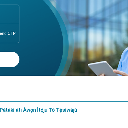
Pàtàkì àti Àwọn Ìtọ́jú Tó Tẹ̀síwájú