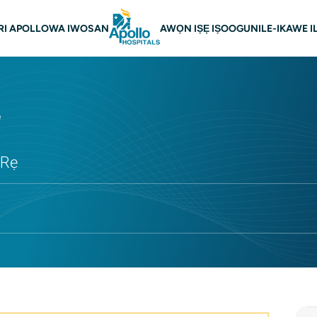
n lilọ
I APOLLO
WA IWOSAN
AWỌN IṢẸ IṢOOGUN
ILE-IKAWE I
ẹ
 Rẹ