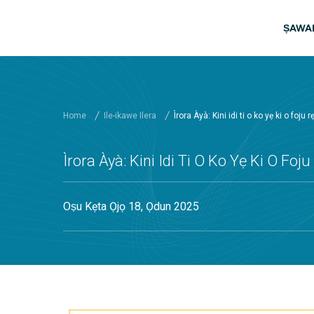
Rekọja si akọkọ akoonu
Mai
ṢAWAR
Home
Ile-ikawe Ilera
Ìrora Àyà: Kini idi ti o ko yẹ ki o foju r
Ìrora Àyà: Kini Idi Ti O Ko Yẹ Ki O Foju
Oṣu Kẹta Ọjọ 18, Ọdun 2025