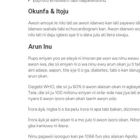
Ẹdọforo embolism tabi haipatensonu
Okunfa & Itọju
Awọn amoye le nilo lati ṣe awọn idanwo kan lati ṣayẹwo id
idanwo wahala tabi echocardiogram kan. Awọn idanwo wọnyi 
nilo lati rii daju igbesi aye ti o dara julọ ati ilera siwaju.
Arun Inu
Pupọ eniyan yoo ṣe ẹlẹyà ni imọran pe wọn wa ninu eewu fu
awọn iwa, diẹ sii eniyan ni o wa ninu ewu arun ọkan ju ti t
aini adaṣe, aapọn, titẹ ẹjẹ ti o ga, diabetes, tabi o kan darug
arun ọkan.
Gẹgẹbi WHO, diẹ sii ju 60% ti awọn alaisan ọkan ni agbaye jẹ 
Tẹlẹ, diẹ sii ju 100 milionu eniyan ni orilẹ-ede naa jiya lati 
nyara ti awọn iṣoro ọkan ọkan laarin awọn ọdọ.
Ìrora àyà, nigba ti o ba pẹlu irora ni apa tabi bakan, dizzines
Ìrora àyà jẹ aami aiṣan ti a mọ julọ ti awọn iṣoro ọkan. Nitori
gba iranlọwọ ni ibẹrẹ.
Ninu pajawiri iṣoogun kan pe 1066 fun ọkọ alaisan Apollo.