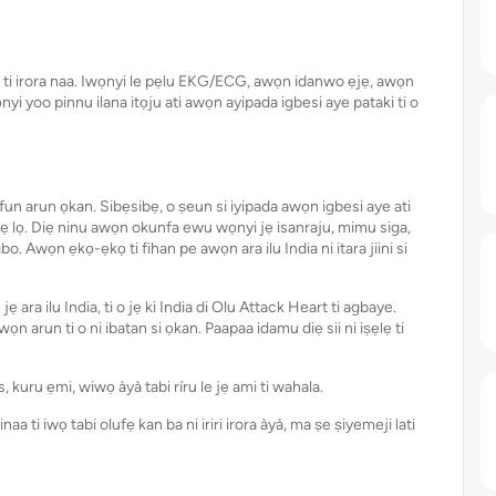
i ti irora naa. Iwọnyi le pẹlu EKG/ECG, awọn idanwo ẹjẹ, awọn
yoo pinnu ilana itọju ati awọn ayipada igbesi aye pataki ti o
n arun ọkan. Sibẹsibẹ, o ṣeun si iyipada awọn igbesi aye ati
ẹlẹ lọ. Diẹ ninu awọn okunfa ewu wọnyi jẹ isanraju, mimu siga,
bo. Awọn ẹkọ-ẹkọ ti fihan pe awọn ara ilu India ni itara jiini si
ara ilu India, ti o jẹ ki India di Olu Attack Heart ti agbaye.
awọn arun ti o ni ibatan si ọkan. Paapaa idamu diẹ sii ni iṣẹlẹ ti
s, kuru ẹmi, wiwọ àyà tabi ríru le jẹ ami ti wahala.
naa ti iwọ tabi olufẹ kan ba ni iriri irora àyà, ma ṣe ṣiyemeji lati