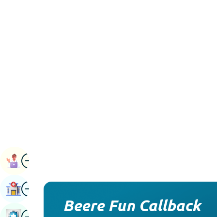
aworan
Ipade Ilana
aworan
Wa Iwosan
Beere Fun Callback
aworan
Ayẹwo Ilera Iwe