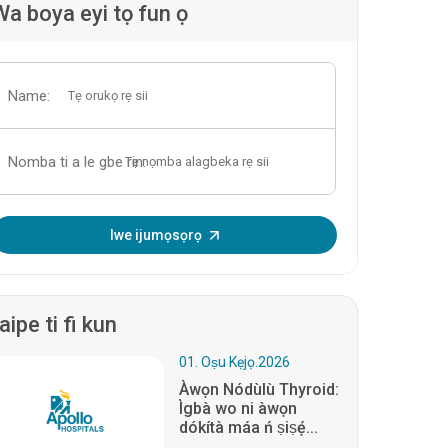
Wa boya eyi tọ fun ọ
Name:
Nomba ti a le gbe rin:
Tẹ OTP sii:
Iwe ijumọsọrọ
aipe ti fi kun
01. Oṣu Kẹjọ.2026
Àwọn Nódùlù Thyroid:
Ìgbà wo ni àwọn
dókítà máa ń ṣiṣẹ́...