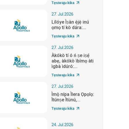
Tẹsiwaju kika
27. Jul.2026
Lílóye Ìṣàn ẹ̀jẹ̀ inú
ọmọ tí kò dára:...
Tẹsiwaju kika
27. Jul.2026
Àkókò tí ó ń ṣe iṣẹ́
abẹ, àkókò ìbímọ àti
ìgbà ìdúró:...
Tẹsiwaju kika
27. Jul.2026
Ìmọ̀ nípa Ìlera Ọpọlọ:
Ìtúnṣe Ìtùnú,...
Tẹsiwaju kika
24. Jul.2026