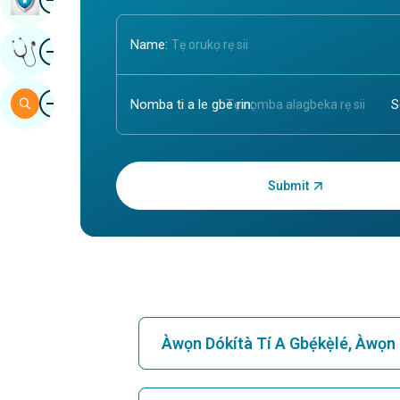
aworan
Name:
Gba Ero Amoye
aworan
Àwárí
Nomba ti a le gbe rin:
Tẹ OTP sii:
Àwọn Dókítà Tí A Gbẹ́kẹ̀lé, Àwọn 
Wa Iwosan