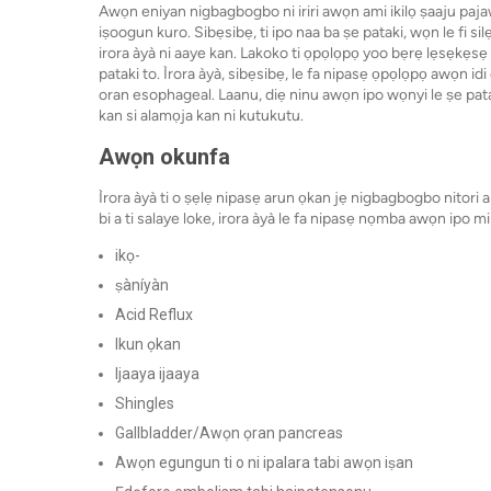
Awọn eniyan nigbagbogbo ni iriri awọn ami ikilọ ṣaaju pajawir
iṣoogun kuro. Sibẹsibẹ, ti ipo naa ba ṣe pataki, wọn le fi si
irora àyà ni aaye kan. Lakoko ti ọpọlọpọ yoo bẹrẹ lẹsẹkẹsẹ 
pataki to. Ìrora àyà, sibẹsibẹ, le fa nipasẹ ọpọlọpọ awọn idi 
oran esophageal. Laanu, diẹ ninu awọn ipo wọnyi le ṣe pataki 
kan si alamọja kan ni kutukutu.
Awọn okunfa
Ìrora àyà ti o ṣẹlẹ nipasẹ arun ọkan jẹ nigbagbogbo nitori a
bi a ti salaye loke, irora àyà le fa nipasẹ nọmba awọn ipo mi
ikọ-
ṣàníyàn
Acid Reflux
Ikun ọkan
Ijaaya ijaaya
Shingles
Gallbladder/Awọn ọran pancreas
Awọn egungun ti o ni ipalara tabi awọn iṣan