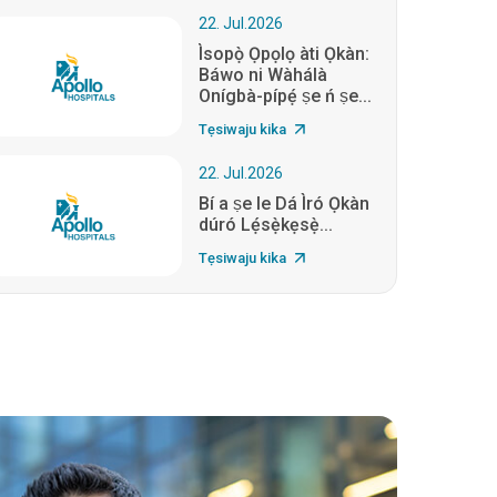
22. Jul.2026
Ìsopọ̀ Ọpọlọ àti Ọkàn:
Báwo ni Wàhálà
Onígbà-pípẹ́ ṣe ń ṣe...
Tẹsiwaju kika
22. Jul.2026
Bí a ṣe le Dá Ìró Ọkàn
dúró Lẹ́sẹ̀kẹsẹ̀...
Tẹsiwaju kika