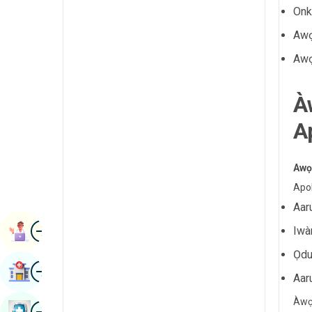
Radiology & Aworan
Onk
Kannada
Awọn sáyẹnsì kidirin
Awọ
Kashmiri
Rheumatology & Imuniloji
Awọ
Konkani
Iṣẹ abẹ Robotic
Malayalam
À
Awọn ọna gbigbe
manipuri
A
Urology
Gujarati
Iṣẹ abẹ-ara-ara
Awọ
Nepal / Nepali
Apol
Odia / Oriya
Aar
aworan
Persian
Ipade Ilana
Iwà
punjabi
Ọdu
aworan
Wa Iwosan
Rajasthani
Aar
Àwọn
Russian
aworan
Ayẹwo Ilera Iwe