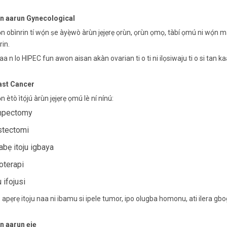
n aarun Gynecological
 obìnrin tí wọ́n ṣe àyẹ̀wò àrùn jẹjẹrẹ ọrùn, ọrùn ọmọ, tàbí ọmú ni wọ́n máa
rin.
a n lo HIPEC fun awon aisan akàn ovarian ti o ti ni ilọsiwaju ti o si tan kaa
ast Cancer
 ètò ìtọ́jú àrùn jẹjẹrẹ ọmú lè ní nínú:
mpectomy
tectomi
abẹ itoju igbaya
oterapi
u ifojusi
 apẹrẹ itọju naa ni ibamu si ipele tumor, ipo olugba homonu, ati ilera gb
n aarun ẹjẹ