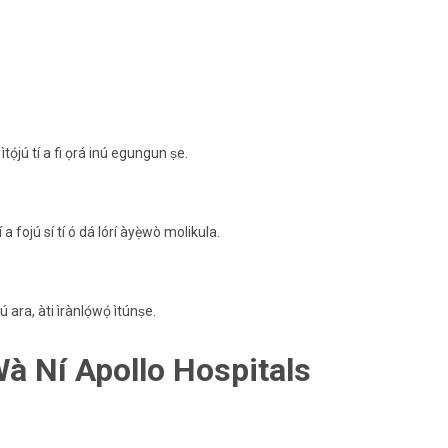
ìtọ́jú tí a fi ọrá inú egungun ṣe.
 a fojú sí tí ó dá lórí àyẹ̀wò molikula.
ú ara, àti ìrànlọ́wọ́ ìtúnṣe.
 Wà Ní Apollo Hospitals