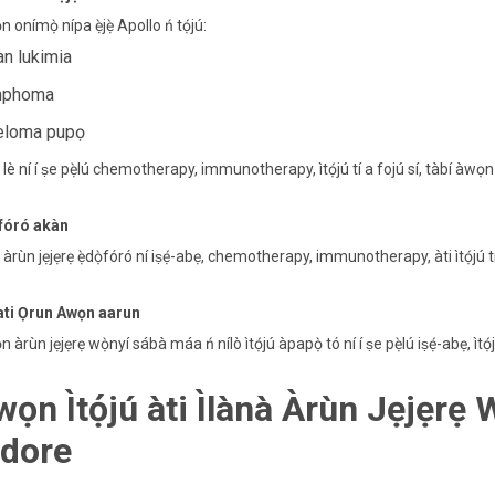
 onímọ̀ nípa ẹ̀jẹ̀ Apollo ń tọ́jú:
an lukimia
mphoma
loma pupọ
jú lè ní í ṣe pẹ̀lú chemotherapy, immunotherapy, ìtọ́jú tí a fojú sí, tàbí àwọn 
fóró akàn
jú àrùn jẹjẹrẹ ẹ̀dọ̀fóró ní iṣẹ́-abẹ, chemotherapy, immunotherapy, àti ìtọ́jú tí
ati Ọrun Awọn aarun
 àrùn jẹjẹrẹ wọ̀nyí sábà máa ń nílò ìtọ́jú àpapọ̀ tó ní í ṣe pẹ̀lú iṣẹ́-abẹ, ìtọ́j
wọn Ìtọ́jú àti Ìlànà Àrùn Jẹjẹrẹ
ndore