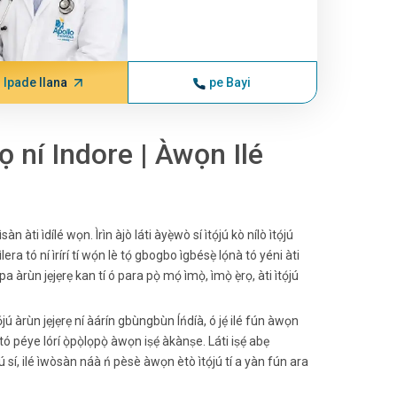
Ipade Ilana
pe Bayi
ọ ní Indore | Àwọn Ilé
 àti ìdílé wọn. Ìrìn àjò láti àyẹ̀wò sí ìtọ́jú kò nílò ìtọ́jú
ra tó ní ìrírí tí wọ́n lè tọ́ gbogbo ìgbésẹ̀ lọ́nà tó yéni àti
àrùn jẹjẹrẹ kan tí ó para pọ̀ mọ́ ìmọ̀, ìmọ̀ ẹ̀rọ, àti ìtọ́jú
tọ́jú àrùn jẹjẹrẹ ní àárín gbùngbùn Íńdíà, ó jẹ́ ilé fún àwọn
 tó péye lórí ọ̀pọ̀lọpọ̀ àwọn iṣẹ́ àkànṣe. Láti iṣẹ́ abẹ
 sí, ilé ìwòsàn náà ń pèsè àwọn ètò ìtọ́jú tí a yàn fún ara