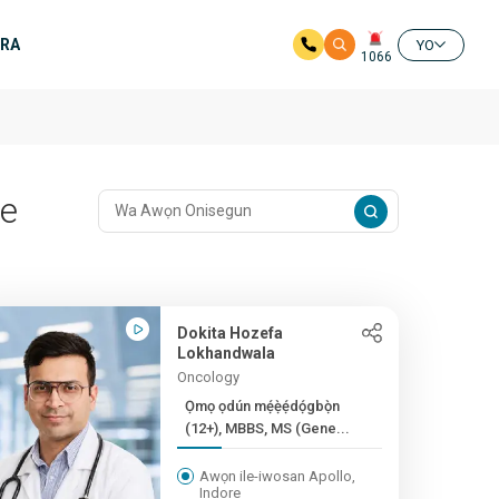
ERA
YO
1066
re
Dokita Hozefa
Lokhandwala
Oncology
Ọmọ ọdún mẹ́ẹ̀ẹ́dọ́gbọ̀n
(12+), MBBS, MS (Gene...
Awọn ile-iwosan Apollo,
Indore