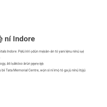
̀ ní Indore
ls Indore. Pẹ̀lú ìrírí ọdún mẹ́sàn-án tó yani lẹ́nu nínú iṣẹ́
.
àti ìṣàkóso àrùn jẹjẹrẹ ẹ̀jẹ̀.
íi Tata Memorial Centre, wọ́n sì ní ìmọ̀ tó ga jù nínú ìtọ́jú