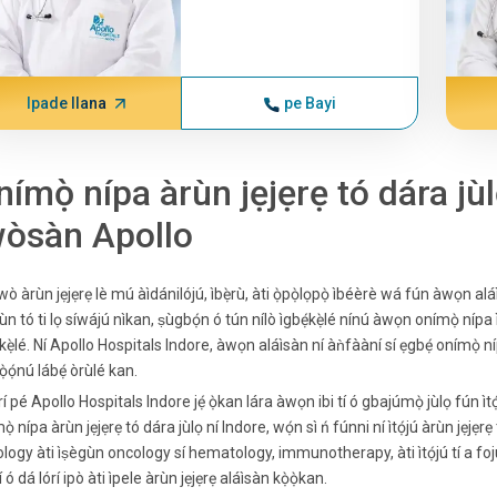
Ipade Ilana
pe Bayi
nímọ̀ nípa àrùn jẹjẹrẹ tó dára jùl
wòsàn Apollo
wò àrùn jẹjẹrẹ lè mú àìdánilójú, ìbẹ̀rù, àti ọ̀pọ̀lọpọ̀ ìbéèrè wá fún àwọn aláìsàn
ùn tó ti lọ síwájú nìkan, ṣùgbọ́n ó tún nílò ìgbẹ́kẹ̀lé nínú àwọn onímọ̀ nípa ìle
́kẹ̀lé. Ní Apollo Hospitals Indore, àwọn aláìsàn ní àǹfààní sí ẹgbẹ́ onímọ̀ nípa 
ọ̀ọ́nú lábẹ́ òrùlé kan.
rí pé Apollo Hospitals Indore jẹ́ ọ̀kan lára ​​àwọn ibi tí ó gbajúmọ̀ jùlọ fún ì
ọ̀ nípa àrùn jẹjẹrẹ tó dára jùlọ ní Indore, wọ́n sì ń fúnni ní ìtọ́jú àrùn jẹjẹrẹ
logy àti ìṣègùn oncology sí hematology, immunotherapy, àti ìtọ́jú tí a fojú
í ó dá lórí ipò àti ìpele àrùn jẹjẹrẹ aláìsàn kọ̀ọ̀kan.