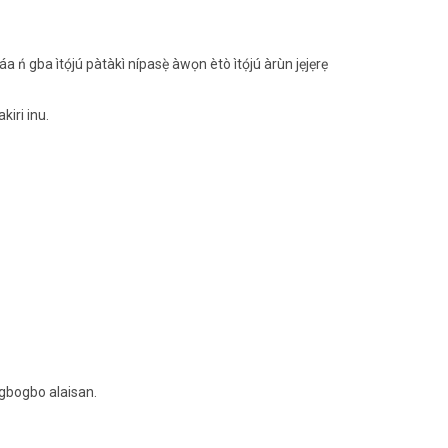
 ń gba ìtọ́jú pàtàkì nípasẹ̀ àwọn ètò ìtọ́jú àrùn jẹjẹrẹ
kiri inu.
ogbogbo alaisan.