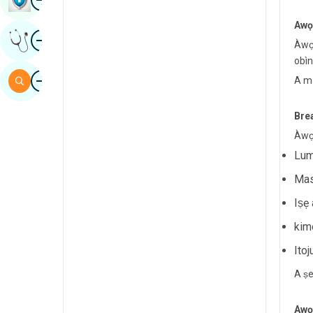
Sindh
Awọ
aworan
Gba Ero Amoye
Spanish
Àwọn
obìn
Swahili
aworan
Àwárí
A ma
Tamil
Bre
Telugu
Àwọn
Tulu
Lu
Urdu
Mas
Iṣẹ 
kim
Itoj
A ṣe
Awọ