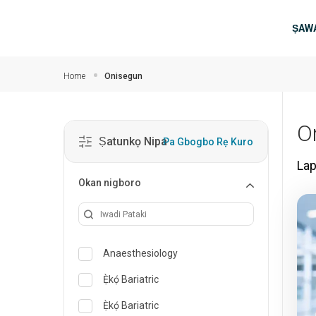
Rekọja si akọkọ akoonu
Ma
ṢAWA
Home
Onisegun
On
Ṣatunkọ Nipa
Pa Gbogbo Rẹ Kuro
La
Okan nigboro
Anaesthesiology
Ẹ̀kọ́ Bariatric
Ẹ̀kọ́ Bariatric