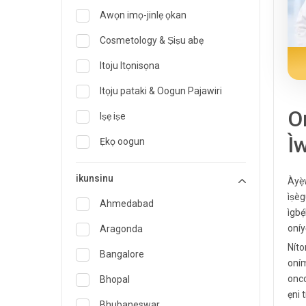
Awọn imọ-jinlẹ ọkan
Cosmetology & Ṣiṣu abẹ
Itoju Itọnisọna
Itọju pataki & Oogun Pajawiri
O
Iṣẹ iṣe
Ì
Ẹkọ oogun
Onímọ̀ nípa oúnjẹ àti oúnjẹ
ikunsinu
Àyẹ̀
Imogun pajawiri
ìṣèg
Ahmedabad
ìgbẹ
Endocrinology & Itọju Àtọgbẹ
oníy
Aragonda
ent
Níto
Bangalore
oním
Onisegun Oogun idile
onco
Bhopal
Gastroenterology & Hepatology
ẹni t
Bhubaneswar