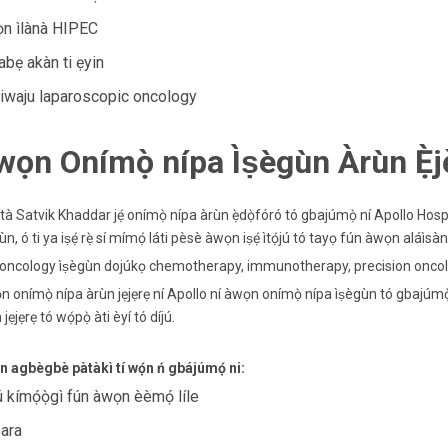
n ìlànà HIPEC
abẹ akàn ti ẹyin
siwaju laparoscopic oncology
wọn Onímọ̀ nípa Ìṣègùn Àrùn Ẹ̀jẹ
tà Satvik Khaddar jẹ́ onímọ̀ nípa àrùn ẹ̀dọ̀fóró tó gbajúmọ̀ ní Apollo Hospita
ùn, ó ti ya iṣẹ́ rẹ̀ sí mímọ́ láti pèsè àwọn iṣẹ́ ìtọ́jú tó tayọ fún àwọn aláìsàn
 oncology ìṣègùn dojúkọ chemotherapy, immunotherapy, precision oncology, 
 onímọ̀ nípa àrùn jẹjẹrẹ ní Apollo ní àwọn onímọ̀ nípa ìṣègùn tó gbajúmọ̀ b
jẹjẹrẹ tó wọ́pọ̀ àti èyí tó díjú.
 agbègbè pàtàkì tí wọ́n ń gbájúmọ́ ni:
jú kímọ́ọ̀gì fún àwọn èèmọ́ líle
sara