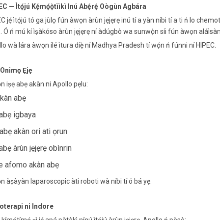
C — Ìtọ́jú Kẹ́mọ́ọ̀tììkì Inú Abẹ́rẹ́ Oògùn Agbára
C jẹ́ ìtọ́jú tó ga jùlọ fún àwọn àrùn jẹjẹrẹ inú tí a yàn níbi tí a ti ń lo chem
. Ó ń mú kí ìṣàkóso àrùn jẹjẹrẹ ní àdúgbò wa sunwọ̀n síi fún àwọn aláìsàn
lo wà lára ​​àwọn ilé ìtura díẹ̀ ní Madhya Pradesh tí wọ́n ń fúnni ní HIPEC.
 Onimọ Ẹjẹ
 iṣẹ abẹ akàn ni Apollo pẹlu:
akàn abẹ
 abẹ igbaya
abẹ akàn ori ati ọrun
 abẹ àrùn jẹjẹrẹ obìnrin
e afomo akàn abẹ
 àṣàyàn laparoscopic àti roboti wà níbi tí ó bá yẹ.
oterapi ni Indore