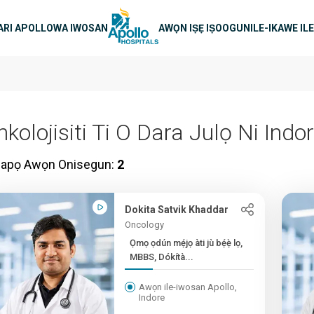
in lilọ
RI APOLLO
WA IWOSAN
AWỌN IṢẸ IṢOOGUN
ILE-IKAWE IL
kolojisiti Ti O Dara Julọ Ni Indo
papọ Awọn Onisegun:
2
Dokita Satvik Khaddar
Oncology
Ọmọ ọdún mẹ́jọ àti jù bẹ́ẹ̀ lọ,
MBBS, Dókítà...
Awọn ile-iwosan Apollo,
Indore