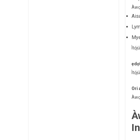
Àwọn
Ais
Ly
Mye
Ìtọ́
ẹdọ
Ìtọ́
Ori 
Àwọn
À
I