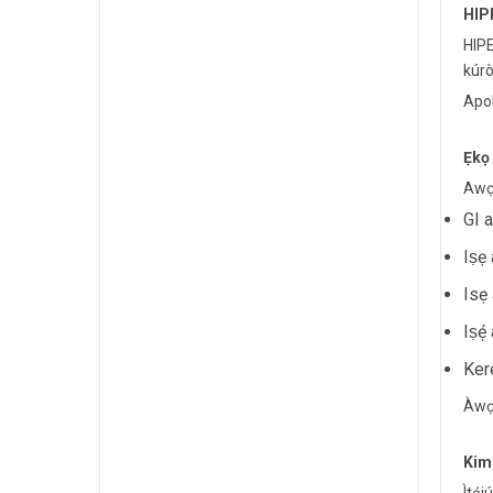
HIPE
HIPE
kúrò
Apol
Ẹkọ
Awọn
GI 
Iṣẹ
Isẹ 
Iṣẹ́
Ker
Àwọn
Kim