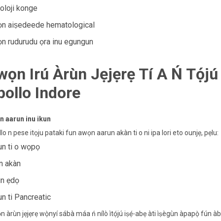
oloji konge
n aiṣedeede hematological
n rudurudu ọra inu egungun
wọn Irú Àrùn Jẹjẹrẹ Tí A Ń Tọ́jú
pollo Indore
n aarun inu ikun
lo n pese itọju pataki fun awọn aarun akàn ti o ni ipa lori eto ounjẹ, pẹlu:
un ti o wọpọ
n akàn
n ẹdọ
un ti Pancreatic
 àrùn jẹjẹrẹ wọ̀nyí sábà máa ń nílò ìtọ́jú iṣẹ́-abẹ àti ìṣègùn àpapọ̀ fún àb