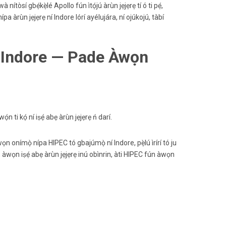
òsí gbẹ́kẹ̀lé Apollo fún ìtọ́jú àrùn jẹjẹrẹ tí ó ti pẹ́,
 nípa àrùn jẹjẹrẹ ní Indore lórí ayélujára, ní ojúkojú, tàbí
í Indore — Pade Àwọn
 ti kọ́ ní iṣẹ́ abẹ àrùn jẹjẹrẹ ń darí.
wọn onímọ̀ nípa HIPEC tó gbajúmọ̀ ní Indore, pẹ̀lú ìrírí tó ju
inú, àwọn iṣẹ́ abẹ àrùn jẹjẹrẹ inú obìnrin, àti HIPEC fún àwọn