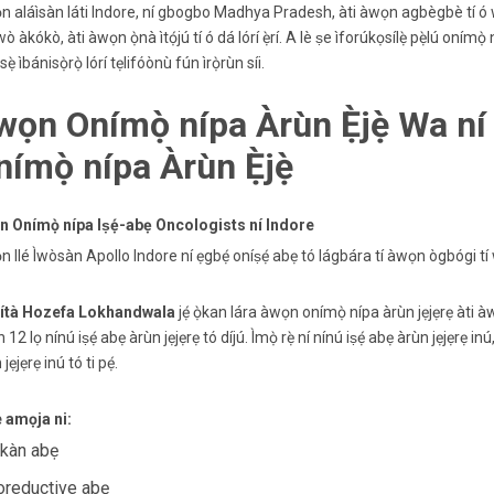
 aláìsàn láti Indore, ní gbogbo Madhya Pradesh, àti àwọn agbègbè tí ó wà nít
wò àkókò, àti àwọn ọ̀nà ìtọ́jú tí ó dá lórí ẹ̀rí. A lè ṣe ìforúkọsílẹ̀ pẹ̀lú onímọ̀
ẹ̀ ìbánisọ̀rọ̀ lórí tẹlifóònù fún ìrọ̀rùn síi.
wọn Onímọ̀ nípa Àrùn Ẹ̀jẹ̀ Wa n
ímọ̀ nípa Àrùn Ẹ̀jẹ̀
 Onímọ̀ nípa Iṣẹ́-abẹ Oncologists ní Indore
 Ilé Ìwòsàn Apollo Indore ní ẹgbẹ́ oníṣẹ́ abẹ tó lágbára tí àwọn ògbógi tí wọ́n
ítà Hozefa Lokhandwala
jẹ́ ọ̀kan lára ​​àwọn onímọ̀ nípa àrùn jẹjẹrẹ àti à
 12 lọ nínú iṣẹ́ abẹ àrùn jẹjẹrẹ tó díjú. Ìmọ̀ rẹ̀ ní nínú iṣẹ́ abẹ àrùn jẹjẹrẹ 
jẹjẹrẹ inú tó ti pẹ́.
 amọja ni:
akàn abẹ
oreductive abẹ