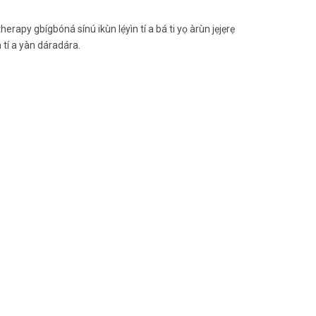
otherapy gbígbóná sínú ikùn lẹ́yìn tí a bá ti yọ àrùn jẹjẹrẹ
 tí a yàn dáradára.