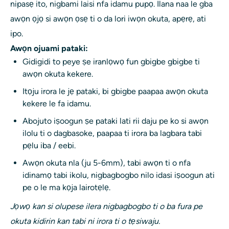
nipasẹ ito, nigbami laisi nfa idamu pupọ. Ilana naa le gba
awọn ọjọ si awọn ọsẹ ti o da lori iwọn okuta, apẹrẹ, ati
ipo.
Awọn ojuami pataki:
Gidigidi to peye ṣe iranlọwọ fun gbigbe gbigbe ti
awọn okuta kekere.
Itọju irora le jẹ pataki, bi gbigbe paapaa awọn okuta
kekere le fa idamu.
Abojuto iṣoogun ṣe pataki lati rii daju pe ko si awọn
ilolu ti o dagbasoke, paapaa ti irora ba lagbara tabi
pẹlu iba / eebi.
Awọn okuta nla (ju 5-6mm), tabi awọn ti o nfa
idinamọ tabi ikolu, nigbagbogbo nilo idasi iṣoogun ati
pe o le ma kọja lairotẹlẹ.
Jọwọ kan si olupese ilera nigbagbogbo ti o ba fura pe
okuta kidirin kan tabi ni irora ti o tẹsiwaju.