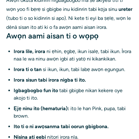
Awọn okuta kidinrin nigbagbogbo ma ṣe akiyesi titi ti
wọn yoo fi bẹrẹ si gbigbe inu kidinrin tabi kọja sinu
ureter
(tubo ti o so kidinrin si apo). Ni kete ti eyi ba ṣẹlẹ, wọn le
dènà sisan ito ati ki o fa awọn aami aisan irora.
Awọn aami aisan ti o wọpọ
Irora lile, irora
ni ẹhin, ẹgbẹ, ikun isalẹ, tabi ikun. Ìrora
naa le wa ninu awọn igbi ati yatọ ni kikankikan.
Irora ti o tan
si ikun, ikun, tabi labẹ awọn egungun.
Irora sisun tabi irora nigba ti ito.
Igbagbogbo fun ito
tabi gbigbe nikan kekere oye
akojo ti ito.
Ẹjẹ ninu ito (hematuria):
ito le han Pink, pupa, tabi
brown.
Ito ti o ni awọsanma tabi oorun gbigbona.
Nisina ati eebi
nitori irora nla.