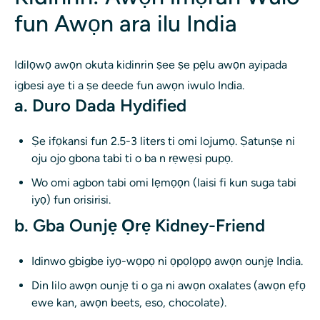
fun Awọn ara ilu India
Idilọwọ awọn okuta kidinrin ṣee ṣe pẹlu awọn ayipada
igbesi aye ti a ṣe deede fun awọn iwulo India.
a. Duro Dada Hydified
Ṣe ifọkansi fun 2.5-3 liters ti omi lojumọ. Ṣatunṣe ni
oju ojo gbona tabi ti o ba n rẹwẹsi pupọ.
Wo omi agbon tabi omi lẹmọọn (laisi fi kun suga tabi
iyọ) fun orisirisi.
b. Gba Ounjẹ Ọrẹ Kidney-Friend
Idinwo gbigbe iyọ-wọpọ ni ọpọlọpọ awọn ounjẹ India.
Din lilo awọn ounjẹ ti o ga ni awọn oxalates (awọn ẹfọ
ewe kan, awọn beets, eso, chocolate).