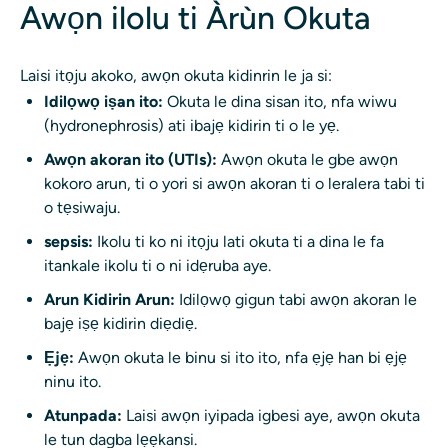
Awọn ilolu ti Àrùn Okuta
Laisi itọju akoko, awọn okuta kidinrin le ja si:
Idilọwọ iṣan ito:
Okuta le dina sisan ito, nfa wiwu
(hydronephrosis) ati ibajẹ kidirin ti o le yẹ.
Awọn akoran ito (UTIs):
Awọn okuta le gbe awọn
kokoro arun, ti o yori si awọn akoran ti o leralera tabi ti
o tẹsiwaju.
sepsis:
Ikolu ti ko ni itọju lati okuta ti a dina le fa
itankale ikolu ti o ni idẹruba aye.
Arun Kidirin Arun:
Idilọwọ gigun tabi awọn akoran le
bajẹ iṣẹ kidirin diẹdiẹ.
Ẹjẹ:
Awọn okuta le binu si ito ito, nfa ẹjẹ han bi ẹjẹ
ninu ito.
Atunpada:
Laisi awọn iyipada igbesi aye, awọn okuta
le tun dagba lẹẹkansi.