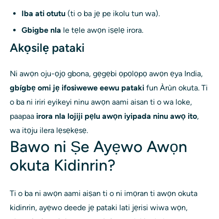
Iba ati otutu
(ti o ba jẹ pe ikolu tun wa).
Gbigbe nla
le tẹle awọn iṣẹlẹ irora.
Akọsilẹ pataki
Ni awọn oju-ọjọ gbona, gẹgẹbi ọpọlọpọ awọn ẹya India,
gbígbẹ omi jẹ ifosiwewe eewu pataki
fun Àrùn okuta. Ti
o ba ni iriri eyikeyi ninu awọn aami aisan ti o wa loke,
paapaa
irora nla lojiji pẹlu awọn iyipada ninu awọ ito
,
wa itọju ilera lẹsẹkẹsẹ.
Bawo ni Ṣe Ayẹwo Awọn
okuta Kidinrin?
Ti o ba ni awọn aami aiṣan ti o ni imọran ti awọn okuta
kidinrin, ayẹwo deede jẹ pataki lati jẹrisi wiwa wọn,