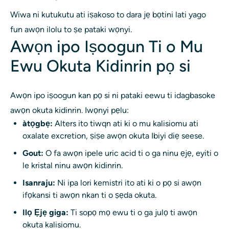
Wiwa ni kutukutu ati iṣakoso to dara jẹ bọtini lati yago
fun awọn ilolu to ṣe pataki wọnyi.
Awọn ipo Iṣoogun Ti o Mu
Ewu Okuta Kidinrin pọ si
Awọn ipo iṣoogun kan pọ si ni pataki eewu ti idagbasoke
awọn okuta kidinrin. Iwọnyi pẹlu:
àtọgbẹ:
Alters ito tiwqn ati ki o mu kalisiomu ati
oxalate excretion, ṣiṣe awọn okuta Ibiyi diẹ seese.
Gout:
O fa awọn ipele uric acid ti o ga ninu ẹjẹ, eyiti o
le kristal ninu awọn kidinrin.
Isanraju:
Ni ipa lori kemistri ito ati ki o pọ si awọn
ifọkansi ti awọn nkan ti o ṣẹda okuta.
Ilọ Ẹjẹ giga:
Ti sopọ mọ ewu ti o ga julọ ti awọn
okuta kalisiomu.