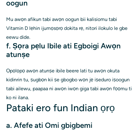
oogun
Mu awọn afikun tabi awọn oogun bii kalisiomu tabi
Vitamin D lẹhin ijumọsọrọ dokita rẹ, nitori ilokulo le gbe
eewu dide.
f. Ṣọra pẹlu Ibile ati Egboigi Awọn
atunṣe
Ọpọlọpọ awọn atunṣe ibile beere lati tu awọn okuta
kidinrin tu, ṣugbọn kii ṣe gbogbo wọn jẹ iṣeduro iṣoogun
tabi ailewu, paapaa ni awọn iwọn giga tabi awọn fọọmu ti
ko ni ilana.
Pataki ero fun Indian ọrọ
a. Afefe ati Omi gbigbemi