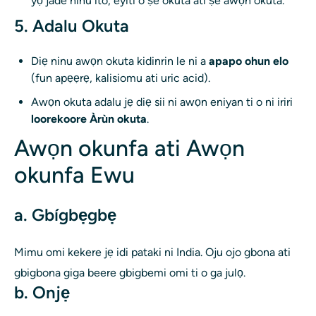
yọ jade ninu ito, eyiti o ṣe okuta ati ṣe awọn okuta.
5. Adalu Okuta
Diẹ ninu awọn okuta kidinrin le ni a
apapo ohun elo
(fun apẹẹrẹ, kalisiomu ati uric acid).
Awọn okuta adalu jẹ diẹ sii ni awọn eniyan ti o ni iriri
loorekoore Àrùn okuta
.
Awọn okunfa ati Awọn
okunfa Ewu
a. Gbígbẹgbẹ
Mimu omi kekere jẹ idi pataki ni India. Oju ojo gbona ati
gbigbona giga beere gbigbemi omi ti o ga julọ.
b. Onjẹ