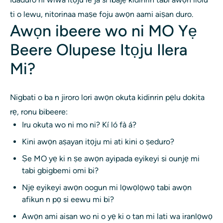
ti o lewu, nitorinaa maṣe foju awọn aami aiṣan duro.
Awọn ibeere wo ni MO Yẹ
Beere Olupese Itọju Ilera
Mi?
Nigbati o ba n jiroro lori awọn okuta kidinrin pẹlu dokita
rẹ, ronu bibeere:
Iru okuta wo ni mo ni? Kí ló fà á?
Kini awọn aṣayan itọju mi ​​ati kini o ṣeduro?
Ṣe MO yẹ ki n ṣe awọn ayipada eyikeyi si ounjẹ mi
tabi gbigbemi omi bi?
Njẹ eyikeyi awọn oogun mi lọwọlọwọ tabi awọn
afikun n pọ si eewu mi bi?
Awọn ami aisan wo ni o yẹ ki o tan mi lati wa iranlọwọ