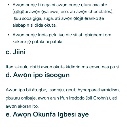
Awọn ounjẹ ti o ga ni awọn ounjẹ ọlọrọ oxalate
(gẹgẹbi awọn ọya ewe, eso, ati awọn chocolates),
iṣuu soda giga, suga, ati awọn ọlọjẹ ẹranko ṣe
alabapin si dida okuta.
Awọn ounjẹ India pẹlu iyọ diẹ sii ati gbigbemi omi
kekere jẹ pataki ni pataki.
c. Jiini
Itan-akọọlẹ ẹbi ti awọn okuta kidinrin mu eewu naa pọ si.
d. Awọn ipo iṣoogun
Awọn ipo bii àtọgbẹ, isanraju, gout, hyperparathyroidism,
gbuuru onibaje, awọn arun ifun iredodo (bii Crohn’s), ati
awọn akoran ito.
e. Awọn Okunfa Igbesi aye