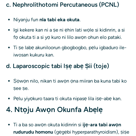
c. Nephrolithotomi Percutaneous (PCNL)
Niyanju fun
nla tabi eka okuta
.
Igi kekere kan ni a ṣe ni ẹhin lati wọle si kidinrin, a si
fọ okuta ti a si yọ kuro ni lilo awọn ohun elo pataki.
Ti ṣe labẹ akuniloorun gbogbogbo, pẹlu igbaduro ile-
iwosan kukuru kan.
d. Laparoscopic tabi Iṣẹ abẹ Ṣii (toje)
Ṣọwọn nilo, nikan ti awọn ọna miiran ba kuna tabi ko
ṣee ṣe.
Pẹlu yiyọkuro taara ti okuta nipasẹ lila iṣẹ-abẹ kan.
4. Ntọju Awọn Okunfa Abẹlẹ
Ti a ba so awọn okuta kidinrin si
ijẹ-ara tabi awọn
rudurudu homonu
(gẹgẹbi hyperparathyroidism), ṣiṣe