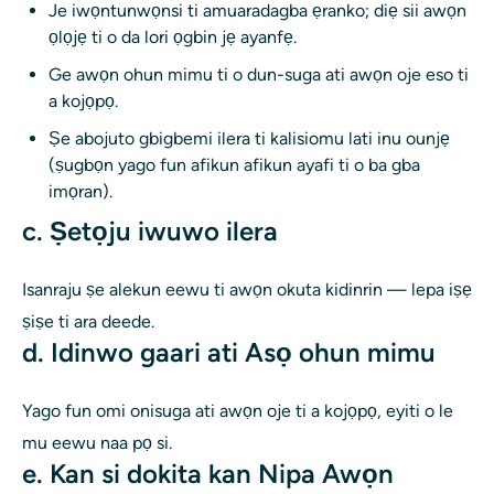
Je iwọntunwọnsi ti amuaradagba ẹranko; diẹ sii awọn
ọlọjẹ ti o da lori ọgbin jẹ ayanfẹ.
Ge awọn ohun mimu ti o dun-suga ati awọn oje eso ti
a kojọpọ.
Ṣe abojuto gbigbemi ilera ti kalisiomu lati inu ounjẹ
(ṣugbọn yago fun afikun afikun ayafi ti o ba gba
imọran).
c. Ṣetọju iwuwo ilera
Isanraju ṣe alekun eewu ti awọn okuta kidinrin — lepa iṣẹ
ṣiṣe ti ara deede.
d. Idinwo gaari ati Asọ ohun mimu
Yago fun omi onisuga ati awọn oje ti a kojọpọ, eyiti o le
mu eewu naa pọ si.
e. Kan si dokita kan Nipa Awọn