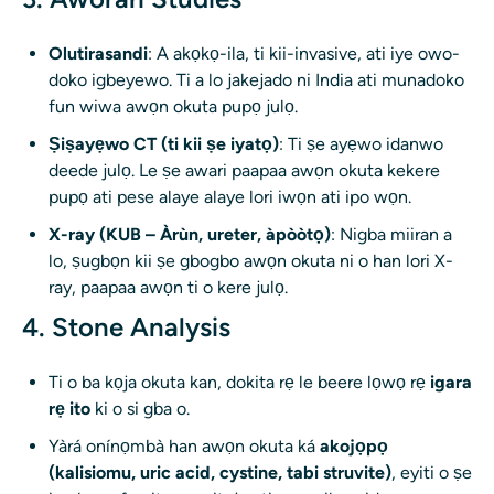
Olutirasandi
: A akọkọ-ila, ti kii-invasive, ati iye owo-
doko igbeyewo. Ti a lo jakejado ni India ati munadoko
fun wiwa awọn okuta pupọ julọ.
Ṣiṣayẹwo CT (ti kii ṣe iyatọ)
: Ti ṣe ayẹwo idanwo
deede julọ. Le ṣe awari paapaa awọn okuta kekere
pupọ ati pese alaye alaye lori iwọn ati ipo wọn.
X-ray (KUB – Àrùn, ureter, àpòòtọ)
: Nigba miiran a
lo, ṣugbọn kii ṣe gbogbo awọn okuta ni o han lori X-
ray, paapaa awọn ti o kere julọ.
4. Stone Analysis
Ti o ba kọja okuta kan, dokita rẹ le beere lọwọ rẹ
igara
rẹ ito
ki o si gba o.
Yàrá onínọmbà han awọn okuta ká
akojọpọ
(kalisiomu, uric acid, cystine, tabi struvite)
, eyiti o ṣe