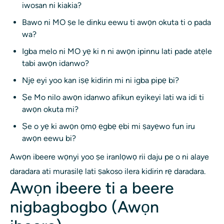
iwosan ni kiakia?
Bawo ni MO ṣe le dinku eewu ti awọn okuta ti o pada
wa?
Igba melo ni MO yẹ ki n ni awọn ipinnu lati pade atẹle
tabi awọn idanwo?
Njẹ eyi yoo kan iṣẹ kidirin mi ni igba pipẹ bi?
Ṣe Mo nilo awọn idanwo afikun eyikeyi lati wa idi ti
awọn okuta mi?
Ṣe o yẹ ki awọn ọmọ ẹgbẹ ẹbi mi ṣayẹwo fun iru
awọn eewu bi?
Awọn ibeere wọnyi yoo ṣe iranlọwọ rii daju pe o ni alaye
daradara ati murasilẹ lati ṣakoso ilera kidirin rẹ daradara.
Awọn ibeere ti a beere
nigbagbogbo (Awọn