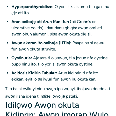
Hyperparathyroidism:
O yori si kalisiomu ti o ga ninu
ẹjẹ ati ito.
Arun onibajẹ ati Arun Ifun Ifun
(bii Crohn's or
ulcerative colitis): Idarudanu gbigba awọn omi ati
awọn ohun alumọni, ṣiṣe awọn okuta diẹ sii.
Awọn akoran ito onibaje (UTIs):
Paapa pọ si eewu
fun awọn okuta struvite.
Cystinuria:
Ajesara ti o ṣọwọn, ti a jogun nfa cystine
pupọ ninu ito, ti o yori si awọn okuta cystine.
Acidosis Kidirin Tubular:
Arun kidinrin ti nfa ito
ekikan, eyiti o ṣe iwuri fun awọn iru okuta kan.
Ti o ba ni eyikeyi ninu awọn ipo wọnyi, ibojuwo deede ati
awọn ilana idena ti nṣiṣe lọwọ jẹ pataki.
Idilọwọ Awọn okuta
Kidinrin: Awọn imọran Wulo