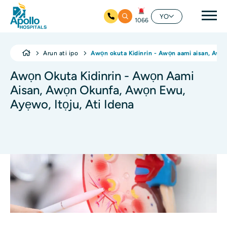
Mai
YO
1066
Rekọja si akọkọ akoonu
Arun ati ipo
Awọn okuta Kidinrin - Awọn aami aisan, Awọn
Awọn Okuta Kidinrin - Awọn Aami
Aisan, Awọn Okunfa, Awọn Ewu,
Ayẹwo, Itọju, Ati Idena