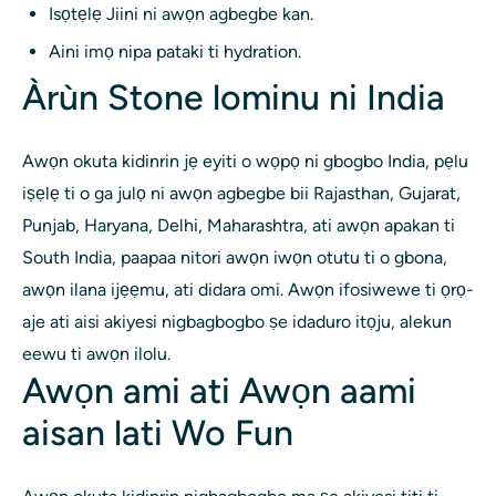
Isọtẹlẹ Jiini ni awọn agbegbe kan.
Aini imọ nipa pataki ti hydration.
Àrùn Stone lominu ni India
Awọn okuta kidinrin jẹ eyiti o wọpọ ni gbogbo India, pẹlu
iṣẹlẹ ti o ga julọ ni awọn agbegbe bii Rajasthan, Gujarat,
Punjab, Haryana, Delhi, Maharashtra, ati awọn apakan ti
South India, paapaa nitori awọn iwọn otutu ti o gbona,
awọn ilana ijẹẹmu, ati didara omi. Awọn ifosiwewe ti ọrọ-
aje ati aisi akiyesi nigbagbogbo ṣe idaduro itọju, alekun
eewu ti awọn ilolu.
Awọn ami ati Awọn aami
aisan lati Wo Fun