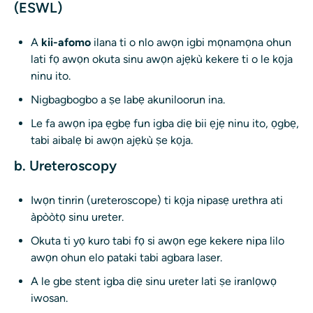
(ESWL)
A
kii-afomo
ilana ti o nlo awọn igbi mọnamọna ohun
lati fọ awọn okuta sinu awọn ajẹkù kekere ti o le kọja
ninu ito.
Nigbagbogbo a ṣe labẹ akuniloorun ina.
Le fa awọn ipa ẹgbẹ fun igba diẹ bii ẹjẹ ninu ito, ọgbẹ,
tabi aibalẹ bi awọn ajẹkù ṣe kọja.
b. Ureteroscopy
Iwọn tinrin (ureteroscope) ti kọja nipasẹ urethra ati
àpòòtọ sinu ureter.
Okuta ti yọ kuro tabi fọ si awọn ege kekere nipa lilo
awọn ohun elo pataki tabi agbara laser.
A le gbe stent igba diẹ sinu ureter lati ṣe iranlọwọ
iwosan.