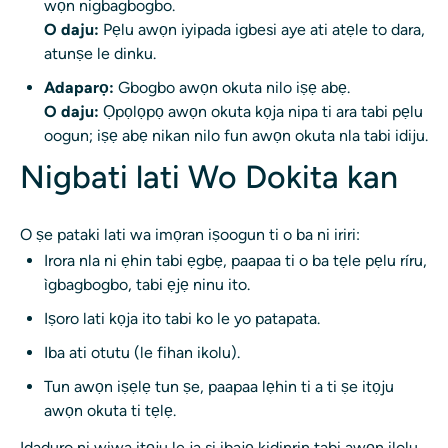
wọn nigbagbogbo.
O daju:
Pẹlu awọn iyipada igbesi aye ati atẹle to dara,
atunṣe le dinku.
Adaparọ:
Gbogbo awọn okuta nilo iṣẹ abẹ.
O daju:
Ọpọlọpọ awọn okuta kọja nipa ti ara tabi pẹlu
oogun; iṣẹ abẹ nikan nilo fun awọn okuta nla tabi idiju.
Nigbati lati Wo Dokita kan
O ṣe pataki lati wa imọran iṣoogun ti o ba ni iriri:
Irora nla ni ẹhin tabi ẹgbẹ, paapaa ti o ba tẹle pẹlu ríru,
ìgbagbogbo, tabi ẹjẹ ninu ito.
Iṣoro lati kọja ito tabi ko le yo patapata.
Iba ati otutu (le fihan ikolu).
Tun awọn iṣẹlẹ tun ṣe, paapaa lẹhin ti a ti ṣe itọju
awọn okuta ti tẹlẹ.
Idaduro ni wiwa itọju le ja si ibajẹ kidinrin tabi awọn ilolu