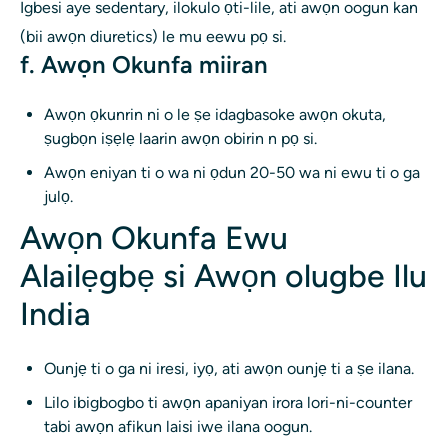
Igbesi aye sedentary, ilokulo ọti-lile, ati awọn oogun kan
(bii awọn diuretics) le mu eewu pọ si.
f. Awọn Okunfa miiran
Awọn ọkunrin ni o le ṣe idagbasoke awọn okuta,
ṣugbọn iṣẹlẹ laarin awọn obirin n pọ si.
Awọn eniyan ti o wa ni ọdun 20-50 wa ni ewu ti o ga
julọ.
Awọn Okunfa Ewu
Alailẹgbẹ si Awọn olugbe Ilu
India
Ounjẹ ti o ga ni iresi, iyọ, ati awọn ounjẹ ti a ṣe ilana.
Lilo ibigbogbo ti awọn apaniyan irora lori-ni-counter
tabi awọn afikun laisi iwe ilana oogun.