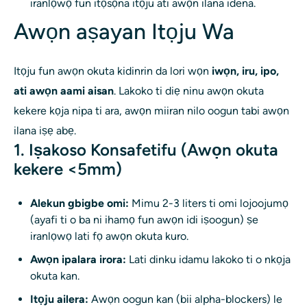
iranlọwọ fun itọsọna itọju ati awọn ilana idena.
Awọn aṣayan Itọju Wa
Itọju fun awọn okuta kidinrin da lori wọn
iwọn, iru, ipo,
ati awọn aami aisan
. Lakoko ti diẹ ninu awọn okuta
kekere kọja nipa ti ara, awọn miiran nilo oogun tabi awọn
ilana iṣẹ abẹ.
1. Iṣakoso Konsafetifu (Awọn okuta
kekere <5mm)
Alekun gbigbe omi:
Mimu 2-3 liters ti omi lojoojumọ
(ayafi ti o ba ni ihamọ fun awọn idi iṣoogun) ṣe
iranlọwọ lati fọ awọn okuta kuro.
Awọn ipalara irora:
Lati dinku idamu lakoko ti o nkọja
okuta kan.
Itọju ailera:
Awọn oogun kan (bii alpha-blockers) le