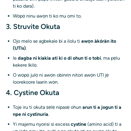
ti ko dara).
Wọpọ ninu awọn ti ko mu omi to.
3. Struvite Okuta
Ojo melo se agbekale bi a ilolu ti
awọn àkóràn ito
(UTIs)
.
le
dagba ni kiakia ati ki o di ohun ti o tobi
, ma pẹlu
kekere Ikilọ.
O wọpọ julọ ni awọn obinrin nitori awọn UTI jẹ
loorekoore laarin wọn.
4. Cystine Okuta
Toje iru ti okuta ṣẹlẹ nipasẹ ohun
arun ti a jogun ti a
npe ni cystinuria
.
Yi majemu nyorisi si excess
cystine
(amino acid) ti a