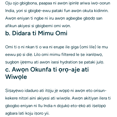
Oju ojo gbigbona, paapaa ni awọn ipinlẹ ariwa iwọ-oorun
India, yori si gbigbẹ-ewu pataki fun awọn okuta kidinrin.
Awọn eniyan ti ngbe ni iru awọn agbegbe gbọdọ san
afikun akiyesi si gbigbemi omi wọn.
b. Didara ti Mimu Omi
Omi ti o ni nkan ti o wa ni erupe ile giga (omi lile) le mu
eewu pọ si diẹ. Lilo omi mimu filtered le ṣe iranlọwọ,
ṣugbọn ijẹẹmu ati awọn isesi hydration ṣe pataki julọ.
c. Awọn Okunfa ti ọrọ-aje ati
Wiwọle
Ṣiṣayẹwo idaduro ati itọju jẹ wọpọ ni awọn eto orisun-
kekere nitori aini akiyesi ati wiwọle. Awọn akitiyan ilera ti
gbogbo eniyan ni Ilu India n dojukọ eto-ẹkọ ati iṣelọpọ
agbara lati koju iṣoro yii.