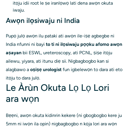
itọju idii root le ṣe iranlọwọ lati dena awọn okuta
iwaju.
Awọn ilọsiwaju ni India
Pupọ julọ awọn ilu pataki ati awọn ile-iṣẹ agbegbe ni
India nfunni ni bayi
to ti ni ilọsiwaju pọọku afomo awọn
aṣayan
bii ESWL, ureteroscopy, ati PCNL, ṣiṣe itọju
ailewu, yiyara, ati itunu diẹ sii. Nigbagbogbo kan si
alagbawo a
oṣiṣẹ urologist
fun igbelewọn to dara ati eto
itọju to dara julọ.
Le Àrùn Okuta Lọ Lọ Lori
ara wọn
Bẹẹni, awọn okuta kidinrin kekere (ni gbogbogbo kere ju
5mm ni iwọn ila opin) nigbagbogbo n kọja lori ara wọn