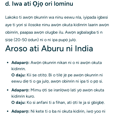
d. Iwa ati Ọjọ ori lominu
Lakoko ti awọn ọkunrin wa ninu eewu nla, iyipada igbesi
aye ti yori si ilosoke ninu awọn okuta kidinrin laarin awọn
obinrin, paapaa awọn olugbe ilu. Awọn agbalagba ti n
ṣiṣẹ (20-50 ọdun) ni o ni ipa pupọ julọ.
Aroso ati Aburu ni India
Adaparọ:
Awọn ọkunrin nikan ni o ni awọn okuta
kidinrin.
O daju:
Kii ṣe otitọ. Bi o tilẹ jẹ pe awọn ọkunrin ni
eewu diẹ ti o ga julọ, awọn obinrin ni ipa ti o pọ si.
Adaparọ:
Mimu ọti ṣe iranlọwọ lati yọ awọn okuta
kidinrin kuro.
O daju:
Ko si anfani ti a fihan, ati ọti le ja si gbigbẹ.
Adaparọ:
Ni kete ti o ba ni okuta kidirin, iwọ yoo ni