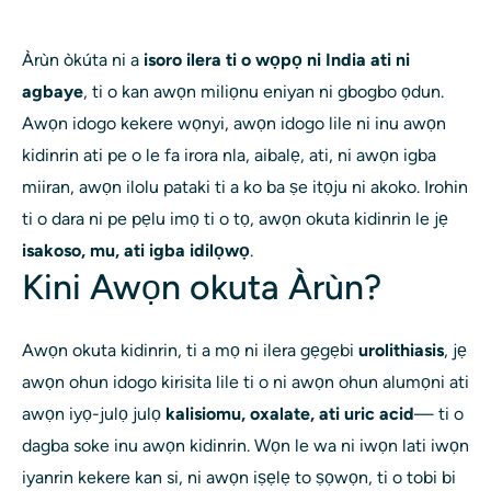
Àrùn òkúta ni a
isoro ilera ti o wọpọ ni India ati ni
agbaye
, ti o kan awọn miliọnu eniyan ni gbogbo ọdun.
Awọn idogo kekere wọnyi, awọn idogo lile ni inu awọn
kidinrin ati pe o le fa irora nla, aibalẹ, ati, ni awọn igba
miiran, awọn ilolu pataki ti a ko ba ṣe itọju ni akoko. Irohin
ti o dara ni pe pẹlu imọ ti o tọ, awọn okuta kidinrin le jẹ
isakoso, mu, ati igba idilọwọ
.
Kini Awọn okuta Àrùn?
Awọn okuta kidinrin, ti a mọ ni ilera gẹgẹbi
urolithiasis
, jẹ
awọn ohun idogo kirisita lile ti o ni awọn ohun alumọni ati
awọn iyọ-julọ julọ
kalisiomu, oxalate, ati uric acid
— ti o
dagba soke inu awọn kidinrin. Wọn le wa ni iwọn lati iwọn
iyanrin kekere kan si, ni awọn iṣẹlẹ to ṣọwọn, ti o tobi bi