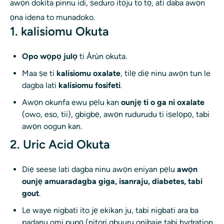
awọn dokita pinnu idi, ṣeduro itọju to tọ, ati daba awọn
ọna idena to munadoko.
1. kalisiomu Okuta
Opo wọpọ julọ
ti Àrùn okuta.
Maa ṣe ti
kalisiomu oxalate
, tilẹ diẹ ninu awọn tun le
dagba lati
kalisiomu fosifeti
.
Awọn okunfa ewu pẹlu kan
ounjẹ ti o ga ni oxalate
(owo, eso, tii), gbigbẹ, awọn rudurudu ti iṣelọpọ, tabi
awọn oogun kan.
2. Uric Acid Okuta
Diẹ seese lati dagba ninu awọn eniyan pẹlu
awọn
ounjẹ amuaradagba giga, isanraju, diabetes, tabi
gout
.
Le waye nigbati ito jẹ ekikan ju, tabi nigbati ara ba
padanu omi pupọ (nitori gbuuru onibaje tabi hydration