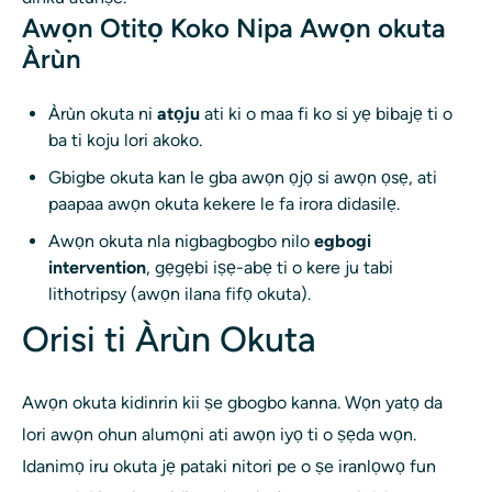
Awọn Otitọ Koko Nipa Awọn okuta
Àrùn
Àrùn okuta ni
atọju
ati ki o maa fi ko si yẹ bibajẹ ti o
ba ti koju lori akoko.
Gbigbe okuta kan le gba awọn ọjọ si awọn ọsẹ, ati
paapaa awọn okuta kekere le fa irora didasilẹ.
Awọn okuta nla nigbagbogbo nilo
egbogi
intervention
, gẹgẹbi iṣẹ-abẹ ti o kere ju tabi
lithotripsy (awọn ilana fifọ okuta).
Orisi ti Àrùn Okuta
Awọn okuta kidinrin kii ṣe gbogbo kanna. Wọn yatọ da
lori awọn ohun alumọni ati awọn iyọ ti o ṣẹda wọn.
Idanimọ iru okuta jẹ pataki nitori pe o ṣe iranlọwọ fun