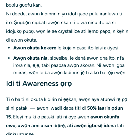
bọọlu gọọfu kan.
Ni deede, awọn kidinrin n yọ idoti jade pẹlu iranlọwọ ti
ito. Ṣugbọn nigbati awọn nkan ti o wa ninu ito ba ni
idojukọ pupọ, wọn le ṣe crystallize ati lẹmọ papọ, nikẹhin
di awọn okuta.
Awọn okuta kekere
le kọja nipasẹ ito laisi akiyesi.
Awọn okuta nla
, sibẹsibẹ, le dènà awọn ọna ito, nfa
irora nla, ẹjẹ, tabi paapaa awọn akoran. Ni awọn igba
miiran, wọn le ba awọn kidinrin jẹ ti a ko ba tọju wọn.
Idi ti Awareness ọrọ
Ti o ba ti ni okuta kidirin ni ẹẹkan, awọn aye atunwi rẹ pọ
si ni pataki — awọn iwadii daba titi di
50% laarin ọdun
15
. Eleyi mu ki o pataki lati ni oye awọn
awọn okunfa
ewu, awọn ami aisan ibẹrẹ, ati awọn igbesẹ idena
lati
dinku atunṣe.