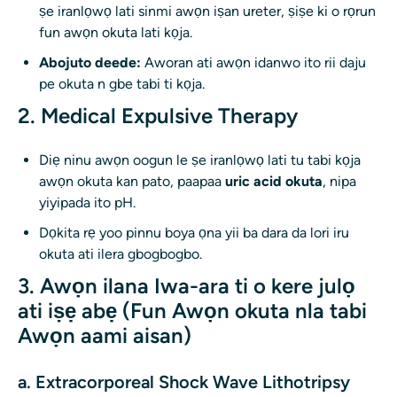
ṣe iranlọwọ lati sinmi awọn iṣan ureter, ṣiṣe ki o rọrun
fun awọn okuta lati kọja.
Abojuto deede:
Aworan ati awọn idanwo ito rii daju
pe okuta n gbe tabi ti kọja.
2. Medical Expulsive Therapy
Diẹ ninu awọn oogun le ṣe iranlọwọ lati tu tabi kọja
awọn okuta kan pato, paapaa
uric acid okuta
, nipa
yiyipada ito pH.
Dọkita rẹ yoo pinnu boya ọna yii ba dara da lori iru
okuta ati ilera gbogbogbo.
3. Awọn ilana Iwa-ara ti o kere julọ
ati iṣẹ abẹ (Fun Awọn okuta nla tabi
Awọn aami aisan)
a. Extracorporeal Shock Wave Lithotripsy