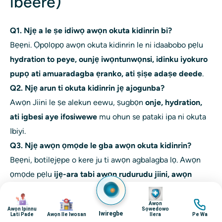
ibeere)
Q1. Njẹ a le ṣe idiwọ awọn okuta kidinrin bi?
Bẹẹni. Ọpọlọpọ awọn okuta kidinrin le ni idaabobo pẹlu
hydration to peye, ounjẹ iwọntunwọnsi, idinku iyokuro
pupọ ati amuaradagba ẹranko, ati ṣiṣe adaṣe deede
.
Q2. Njẹ arun ti okuta kidinrin jẹ ajogunba?
Awọn Jiini le ṣe alekun eewu, ṣugbọn
onje, hydration,
ati igbesi aye ifosiwewe
mu ohun se pataki ipa ni okuta
Ibiyi.
Q3. Njẹ awọn ọmọde le gba awọn okuta kidinrin?
Bẹẹni, botilẹjẹpe o kere ju ti awọn agbalagba lọ. Awọn
ọmọde pẹlu
ijẹ-ara tabi awọn rudurudu jiini, awọn
ounjẹ ti ko dara, tabi gbigbẹ aiṣan
wa ni ewu ti o ga
aworan
aworan
aworan
aworan
julọ.
Awọn
Awọn Ipinnu
Sọwedowo
Iwiregbe
Lati Pade
Awọn Ile Iwosan
Ilera
Pe Wa
Q4. Ṣe gbogbo awọn okuta kidinrin ni irora bi?