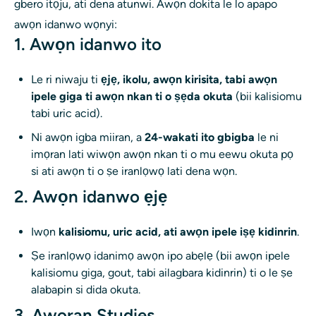
gbero itọju, ati dena atunwi. Awọn dokita le lo apapo
awọn idanwo wọnyi:
1. Awọn idanwo ito
Le ri niwaju ti
ẹjẹ, ikolu, awọn kirisita, tabi awọn
ipele giga ti awọn nkan ti o ṣẹda okuta
(bii kalisiomu
tabi uric acid).
Ni awọn igba miiran, a
24-wakati ito gbigba
le ni
imọran lati wiwọn awọn nkan ti o mu eewu okuta pọ
si ati awọn ti o ṣe iranlọwọ lati dena wọn.
2. Awọn idanwo ẹjẹ
Iwọn
kalisiomu, uric acid, ati awọn ipele iṣẹ kidinrin
.
Ṣe iranlọwọ idanimọ awọn ipo abẹlẹ (bii awọn ipele
kalisiomu giga, gout, tabi ailagbara kidinrin) ti o le ṣe
alabapin si dida okuta.
3. Aworan Studies