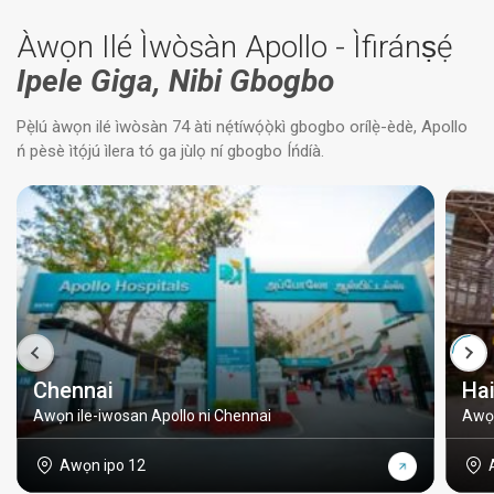
Àwọn Ilé Ìwòsàn Apollo - Ìfiránṣẹ́
Ipele Giga, Nibi Gbogbo
Pẹ̀lú àwọn ilé ìwòsàn 74 àti nẹ́tíwọ́ọ̀kì gbogbo orílẹ̀-èdè, Apollo
ń pèsè ìtọ́jú ìlera tó ga jùlọ ní gbogbo Íńdíà.
Chennai
Ha
Awọn ile-iwosan Apollo ni Chennai
Awọn
Awọn ipo 12