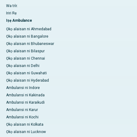
Wa trìr.
Iriri Rẹ
Iṣẹ Ambulance
Ọkọ alaisan ni Ahmedabad
Ọkọ alaisan ni Bangalore
Ọkọ alaisan ni Bhubaneswar
Ọkọ alaisan ni Bilaspur
Ọkọ alaisan ni Chennai
Ọkọ alaisan ni Delhi
Ọkọ alaisan ni Guwahati
Ọkọ alaisan ni Hyderabad
Ambulansi ni Indore
Ambulansi ni Kakinada
Ambulansi ni Karaikudi
Ambulansi ni Karur
Ambulansi ni Kochi
Ọkọ alaisan ni Kolkata
Ọkọ alaisan ni Lucknow