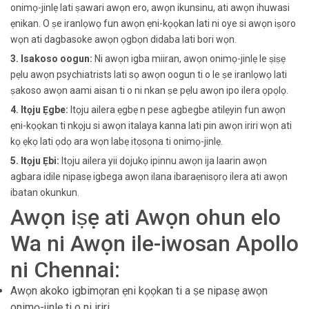
onimọ-jinlẹ lati ṣawari awọn ero, awọn ikunsinu, ati awọn ihuwasi
ẹnikan. O ṣe iranlọwọ fun awọn ẹni-kọọkan lati ni oye si awọn iṣoro
wọn ati dagbasoke awọn ọgbọn didaba lati bori wọn.
3. Isakoso oogun:
Ni awọn igba miiran, awọn onimọ-jinlẹ le ṣiṣẹ
pẹlu awọn psychiatrists lati sọ awọn oogun ti o le ṣe iranlọwọ lati
ṣakoso awọn aami aisan ti o ni nkan ṣe pẹlu awọn ipo ilera ọpọlọ.
4. Itọju Ẹgbe:
Itọju ailera ẹgbẹ n pese agbegbe atilẹyin fun awọn
ẹni-kọọkan ti nkọju si awọn italaya kanna lati pin awọn iriri wọn ati
kọ ẹkọ lati ọdọ ara wọn labẹ itọsọna ti onimọ-jinlẹ.
5. Itọju Ẹbi:
Itọju ailera yii dojukọ ipinnu awọn ija laarin awọn
agbara idile nipasẹ igbega awọn ilana ibaraẹnisọrọ ilera ati awọn
ibatan okunkun.
Awọn iṣẹ ati Awọn ohun elo
Wa ni Awọn ile-iwosan Apollo
ni Chennai:
Awọn akoko igbimọran ẹni kọọkan ti a ṣe nipasẹ awọn
onimọ-jinlẹ ti o ni iriri