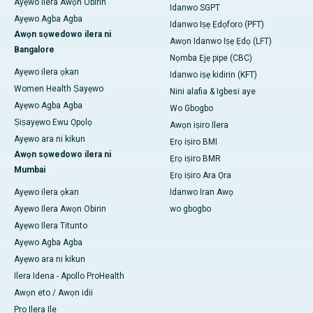
Ayẹwo Ilera Awọn Obirin
Idanwo SGPT
Ayẹwo Agba Agba
Idanwo Iṣẹ Ẹdọforo (PFT)
Awọn sọwedowo ilera ni
Awọn Idanwo Iṣẹ Ẹdọ (LFT)
Bangalore
Nọmba Ẹjẹ pipe (CBC)
Ayẹwo ilera ọkan
Idanwo iṣẹ kidirin (KFT)
Women Health Ṣayẹwo
Nini alafia & Igbesi aye
Ayẹwo Agba Agba
Wo Gbogbo
Ṣiṣayẹwo Ewu Ọpọlọ
Awọn iṣiro Ilera
Ayẹwo ara ni kikun
Ẹrọ iṣiro BMI
Awọn sọwedowo ilera ni
Ẹrọ iṣiro BMR
Mumbai
Ẹrọ iṣiro Ara Ọra
Ayẹwo ilera ọkan
Idanwo Iran Awọ
Ayẹwo Ilera Awọn Obirin
wo gbogbo
Ayẹwo Ilera Titunto
Ayẹwo Agba Agba
Ayẹwo ara ni kikun
Ilera Idena - Apollo ProHealth
Awọn eto / Awọn idii
Pro Ilera Ile