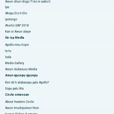
Awọn ohun idogo Ti ko ni aabo ti
Ipe
Akopọ Ero ti Eto
ipolongo
Atunto SAP 2018
Kan si Awọn alaye
Ile-iṣẹ Media
Apollo ninu Iroyin
tẹ tu
Iṣẹlẹ
Media Gallery
Awọn olubasọrọ Media
Awọn ajọṣepọ ajọṣepọ
Kini idi ti alabaṣepọ pẹlu Apollo?
Sopọ pẹlu Wa
Circle oniwosan
About Healers Circle
Awọn imudojuiwọn titun