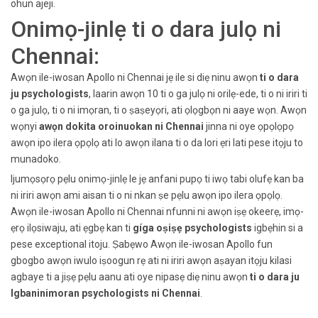
ohun ajeji.
Onimọ-jinlẹ ti o dara julọ ni
Chennai:
Awọn ile-iwosan Apollo ni Chennai jẹ ile si diẹ ninu awọn
ti o dara
ju psychologists
, laarin awọn 10 ti o ga julọ ni orilẹ-ede, ti o ni iriri ti
o ga julọ, ti o ni imọran, ti o ṣaṣeyọri, ati ọlọgbọn ni aaye wọn. Awọn
wọnyi
awọn dokita oroinuokan ni Chennai
jinna ni oye ọpọlọpọ
awọn ipo ilera ọpọlọ ati lo awọn ilana ti o da lori ẹri lati pese itọju to
munadoko.
Ijumọsọrọ pẹlu onimọ-jinlẹ le jẹ anfani pupọ ti iwọ tabi olufẹ kan ba
ni iriri awọn ami aisan ti o ni nkan ṣe pẹlu awọn ipo ilera ọpọlọ.
Awọn ile-iwosan Apollo ni Chennai nfunni ni awọn iṣẹ okeerẹ, imọ-
ẹrọ ilọsiwaju, ati ẹgbẹ kan ti
gíga oṣiṣẹ psychologists
igbẹhin si a
pese exceptional itoju. Ṣabẹwo Awọn ile-iwosan Apollo fun
gbogbo awọn iwulo iṣoogun rẹ ati ni iriri awọn aṣayan itọju kilasi
agbaye ti a jiṣẹ pẹlu aanu ati oye nipasẹ diẹ ninu awọn
ti o dara ju
Igbaninimoran psychologists ni Chennai
.