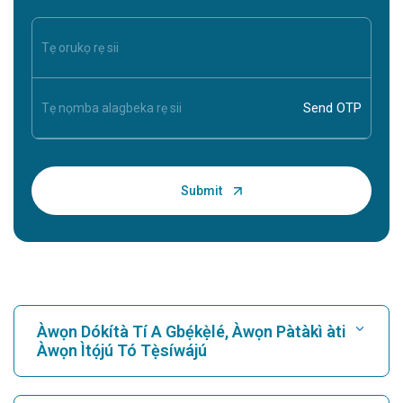
Àwọn Dókítà Tí A Gbẹ́kẹ̀lé, Àwọn Pàtàkì àti
Àwọn Ìtọ́jú Tó Tẹ̀síwájú