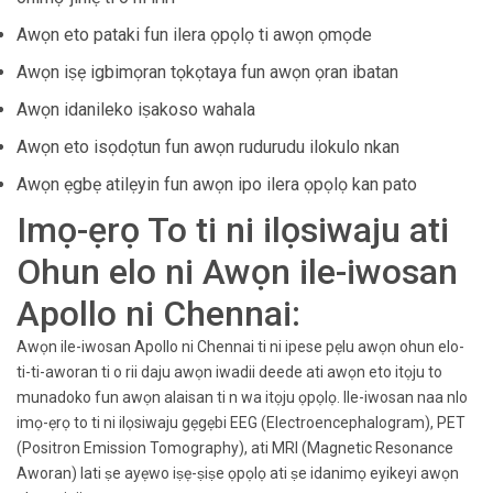
Awọn eto pataki fun ilera ọpọlọ ti awọn ọmọde
Awọn iṣẹ igbimọran tọkọtaya fun awọn ọran ibatan
Awọn idanileko iṣakoso wahala
Awọn eto isọdọtun fun awọn rudurudu ilokulo nkan
Awọn ẹgbẹ atilẹyin fun awọn ipo ilera ọpọlọ kan pato
Imọ-ẹrọ To ti ni ilọsiwaju ati
Ohun elo ni Awọn ile-iwosan
Apollo ni Chennai:
Awọn ile-iwosan Apollo ni Chennai ti ni ipese pẹlu awọn ohun elo-
ti-ti-aworan ti o rii daju awọn iwadii deede ati awọn eto itọju to
munadoko fun awọn alaisan ti n wa itọju ọpọlọ. Ile-iwosan naa nlo
imọ-ẹrọ to ti ni ilọsiwaju gẹgẹbi EEG (Electroencephalogram), PET
(Positron Emission Tomography), ati MRI (Magnetic Resonance
Aworan) lati ṣe ayẹwo iṣẹ-ṣiṣe ọpọlọ ati ṣe idanimọ eyikeyi awọn