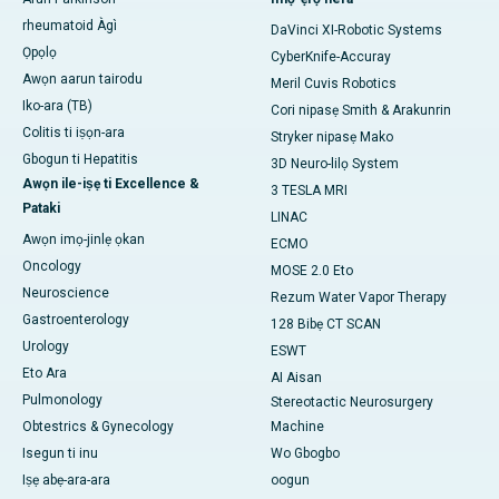
rheumatoid Àgì
DaVinci XI-Robotic Systems
Ọpọlọ
CyberKnife-Accuray
Awọn aarun tairodu
Meril Cuvis Robotics
Iko-ara (TB)
Cori nipasẹ Smith & Arakunrin
Colitis ti iṣọn-ara
Stryker nipasẹ Mako
Gbogun ti Hepatitis
3D Neuro-lilọ System
Awọn ile-iṣẹ ti Excellence &
3 TESLA MRI
Pataki
LINAC
Awọn imọ-jinlẹ ọkan
ECMO
Oncology
MOSE 2.0 Eto
Neuroscience
Rezum Water Vapor Therapy
Gastroenterology
128 Bibẹ CT SCAN
Urology
ESWT
Eto Ara
AI Aisan
Pulmonology
Stereotactic Neurosurgery
Obtestrics & Gynecology
Machine
Isegun ti inu
Wo Gbogbo
Iṣẹ abẹ-ara-ara
oogun