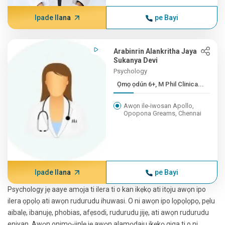
Ipade Ilana
pe Bayi
Arabinrin Alankritha Jaya
Sukanya Devi
Psychology
Ọmọ ọdún 6+, M Phil Clinica...
Awọn ile-iwosan Apollo,
Opopona Greams, Chennai
Ipade Ilana
pe Bayi
Psychology jẹ aaye amọja ti ilera ti o kan ikẹkọ ati itọju awọn ipo
ilera ọpọlọ ati awọn rudurudu ihuwasi. O ni awọn ipo lọpọlọpọ, pẹlu
aibalẹ, ibanujẹ, phobias, afẹsodi, rudurudu jijẹ, ati awọn rudurudu
eniyan. Awọn onimọ-jinlẹ jẹ awọn alamọdaju ikẹkọ giga ti o ni