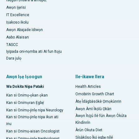
Isẹgun Didara & amupu;
Awọn ijẹrisi
IT Excellence
Iṣakoso ikolu
Awọn Abajade Idiwọn
Aabo Alaisan
TASCC
Iyipada oni-nọmba ati AI fun Itọju
Dara julọ
Awọn Iṣẹ Iṣoogun
Ile-ikawe Ilera
Wa Dokita Nipa Pataki
Health Articles
Omobirin Growth Chart
Kan si Onimọ-ọkan ọkan
Àtẹ Ìdàgbàsókè Ọmọkùnrin
Kan si Onimọran Ẹgbẹ́
Àwọn Àmì Ìkọ́lù Ọkàn
Kan si Onimọ-jinlẹ nipa Neurology
Àwọn Ìtọ́jú Ilé fún Àwọn Òkúta
Kan si Onimọ-jinlẹ nipa ikun ati
Kíndìnrín
inu
Àrùn Okuta Diet
Kan si Onimọ-aisan Oncologist
Ṣíṣàkóso Ìkọ́ ẹ̀gbẹ nílé
Kan si Onimọ-jinlẹ Nephrologist