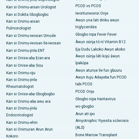
PCOD vs PCOS
Kan si Onimọ-aisan Urologist
Iwontunwonsi Onje
Kan si Dokita Gbogbogbo
Awọn ọna lati dinku awọn
Kan si Onimọ-aisan
triglycerides
Pulmonologist
Gbogbo nipa Fever Fever
Kan si Onimọ-iwosan Ọmọde
Àwọn oúnjẹ tó ní Vitamin B12
Kan si Onimọ-iwosan Ile-iwosan
Ẹjẹ Dudu Lakoko Awọn akoko
Kan si Onimọ-jinlẹ ENT
Àwọn oúnjẹ láti kojú àwọn
Kan si Onise-abẹ Ẹran-ara
ìpakúpa
Kan si Onise-abẹ Ṣiṣu
Awọn atunṣe Ile fun gbuuru
Kan si Onimọ-oju
Awọn itọju Adayeba fun PCOD
Kan si Onimọ-jinlẹ
tabi PCOS
Rheumatologist
PCOD Onjẹ
Kan si Onise-abẹ Gbogbogbo
Gbogbo nipa Hantavirus
Kan si Onimọ-abẹ awọ ara
wo gbogbo
Kan si Onimọ-jinlẹ
Arun ati ipo
Endocrinologist
Amyotrophic Yiyesita sclerosis
Kan si Onimọ-ehin
(ALS)
Kan si Onimọran Arun Arun
Bone Marrow Transplant
Kokoro