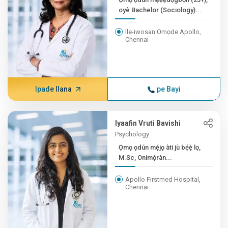
oyè Bachelor (Sociology)...
Ile-iwosan Ọmọde Apollo,
Chennai
Ipade Ilana
pe Bayi
Iyaafin Vruti Bavishi
Psychology
Ọmọ ọdún mẹ́jọ àti jù bẹ́ẹ̀ lọ,
M.Sc, Onímọ̀ràn...
Apollo Firstmed Hospital,
Chennai