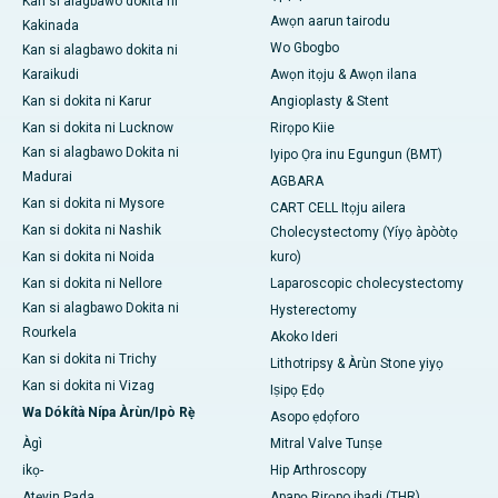
Kan si alagbawo dokita ni
Awọn aarun tairodu
Kakinada
Wo Gbogbo
Kan si alagbawo dokita ni
Karaikudi
Awọn itọju & Awọn ilana
Kan si dokita ni Karur
Angioplasty & Stent
Kan si dokita ni Lucknow
Rirọpo Kiie
Kan si alagbawo Dokita ni
Iyipo Ọra inu Egungun (BMT)
Madurai
AGBARA
Kan si dokita ni Mysore
CART CELL Itọju ailera
Kan si dokita ni Nashik
Cholecystectomy (Yíyọ àpòòtọ
Kan si dokita ni Noida
kuro)
Kan si dokita ni Nellore
Laparoscopic cholecystectomy
Kan si alagbawo Dokita ni
Hysterectomy
Rourkela
Akoko Ideri
Kan si dokita ni Trichy
Lithotripsy & Àrùn Stone yiyọ
Kan si dokita ni Vizag
Iṣipọ Ẹdọ
Wa Dókítà Nípa Àrùn/Ipò Rẹ̀
Asopo ẹdọforo
Àgì
Mitral Valve Tunṣe
ikọ-
Hip Arthroscopy
Atẹyin Pada
Apapọ Rirọpo ibadi (THR)