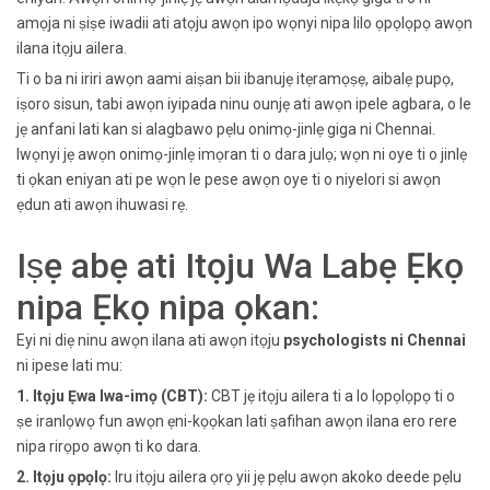
amọja ni ṣiṣe iwadii ati atọju awọn ipo wọnyi nipa lilo ọpọlọpọ awọn
ilana itọju ailera.
Ti o ba ni iriri awọn aami aiṣan bii ibanujẹ itẹramọṣẹ, aibalẹ pupọ,
iṣoro sisun, tabi awọn iyipada ninu ounjẹ ati awọn ipele agbara, o le
jẹ anfani lati kan si alagbawo pẹlu onimọ-jinlẹ giga ni Chennai.
Iwọnyi jẹ awọn onimọ-jinlẹ imọran ti o dara julọ; wọn ni oye ti o jinlẹ
ti ọkan eniyan ati pe wọn le pese awọn oye ti o niyelori si awọn
ẹdun ati awọn ihuwasi rẹ.
Iṣẹ abẹ ati Itọju Wa Labẹ Ẹkọ
nipa Ẹkọ nipa ọkan:
Eyi ni diẹ ninu awọn ilana ati awọn itọju
psychologists ni Chennai
ni ipese lati mu:
1. Itọju Ẹwa Iwa-imọ (CBT):
CBT jẹ itọju ailera ti a lo lọpọlọpọ ti o
ṣe iranlọwọ fun awọn ẹni-kọọkan lati ṣafihan awọn ilana ero rere
nipa rirọpo awọn ti ko dara.
2. Itọju ọpọlọ:
Iru itọju ailera ọrọ yii jẹ pẹlu awọn akoko deede pẹlu