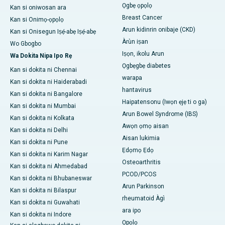
Ọgbẹ ọpọlọ
Kan si oniwosan ara
Breast Cancer
Kan si Onimọ-ọpọlọ
Arun kidinrin onibaje (CKD)
Kan si Onisegun Iṣẹ́-abẹ Iṣẹ́-abẹ
Àrùn iṣan
Wo Gbogbo
Iṣọn, ikolu Arun
Wa Dokita Nipa Ipo Rẹ
Ọgbẹgbẹ diabetes
Kan si dokita ni Chennai
warapa
Kan si dokita ni Haiderabadi
hantavirus
Kan si dokita ni Bangalore
Haipatensonu (Iwọn ẹjẹ ti o ga)
Kan si dokita ni Mumbai
Arun Bowel Syndrome (IBS)
Kan si dokita ni Kolkata
Awọn ọmọ aisan
Kan si dokita ni Delhi
Aisan lukimia
Kan si dokita ni Pune
Ẹdọmọ Ẹdọ
Kan si dokita ni Karim Nagar
Osteoarthritis
Kan si dokita ni Ahmedabad
PCOD/PCOS
Kan si dokita ni Bhubaneswar
Arun Parkinson
Kan si dokita ni Bilaspur
rheumatoid Àgì
Kan si dokita ni Guwahati
ara ipo
Kan si dokita ni Indore
Ọpọlọ