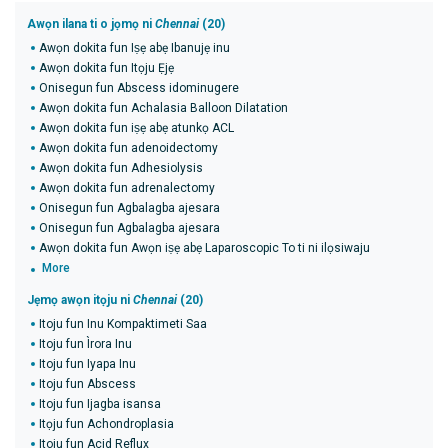
Awọn ilana ti o jọmọ ni
Chennai
(20)
Awọn dokita fun Iṣẹ abẹ Ibanujẹ inu
Awọn dokita fun Itọju Ẹjẹ
Onisegun fun Abscess idominugere
Awọn dokita fun Achalasia Balloon Dilatation
Awọn dokita fun iṣẹ abẹ atunkọ ACL
Awọn dokita fun adenoidectomy
Awọn dokita fun Adhesiolysis
Awọn dokita fun adrenalectomy
Onisegun fun Agbalagba ajesara
Onisegun fun Agbalagba ajesara
Awọn dokita fun Awọn iṣẹ abẹ Laparoscopic To ti ni ilọsiwaju
More
Jẹmọ awọn itọju ni
Chennai
(20)
Itoju fun Inu Kompaktimeti Saa
Itoju fun Ìrora Inu
Itoju fun Iyapa Inu
Itoju fun Abscess
Itoju fun Ijagba isansa
Itọju fun Achondroplasia
Itoju fun Acid Reflux