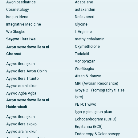
Awọn paediatrics
Adapalene
Cosmetology
astaxanthin
Isegun Idena
Deflazacort
Integrative Medicine
Glycine
Wo Gbogbo
L-Arginine
Ṣayẹwo Ilera Iwe
methylcobalamin
Oxymetholone
Awọn sọwedowo ilera ni
Chennai
Tadalafil
Vonoprazan
Ayẹwo ilera ọkan
Wo Gbogbo
Ayẹwo Ilera Awọn Obirin
Aisan & Idanwo
Ayẹwo Ilera Titunto
MRI (Aworan Resonance)
Ayẹwo ara ni kikun
Iwoye CT (Tomography ti a ṣe
Ayẹwo Agba Agba
iṣiro)
Awọn sọwedowo ilera ni
PET-CT wíwo
Haiderabadi
Iṣọn ẹjẹ inu ẹdun ọkan
Ayẹwo ilera ọkan
Echocardiogram (ECHO)
Ayẹwo Ilera akọkọ
Ẹrọ itanna (ECG)
Ayẹwo ara ni kikun
Endoscopy & Colonoscopy