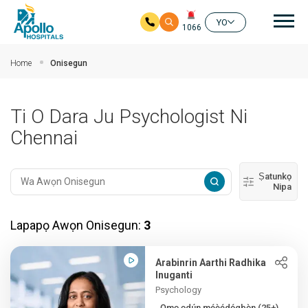
Mai
YO
1066
Rekọja si akọkọ akoonu
Home
Onisegun
Ti O Dara Ju Psychologist Ni
Chennai
Ṣatunkọ
Nipa
Lapapọ Awọn Onisegun:
3
Arabinrin Aarthi Radhika
Inuganti
Psychology
Ọmọ ọdún mẹ́ẹ̀ẹ́dọ́gbọ̀n (25+),