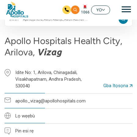
Àwọn ìdíyelé Google
Lil
márùn-ún
YO
1066
àwárí
Rekọja si akọkọ akoonu
Apollo Hospitals Health City,
Arilova,
Vizag
Idite No: 1, Arilova, Chinagadali,
Visakhapatnam, Andhra Pradesh,
Gba Itọsọna
530040
apollo_vizag@apollohospitals.com
Lọ wẹẹbù
Pin esi rẹ