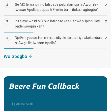
Ṣe MO le wa ipinnu lati pade pẹlu alamọja ni Awọn ile-
2
iwosan Apollo paapaa ti Emi ko ba ni itọkasi agbegbe?
Iru alaye wo ni MO nilo lati pese ṣaaju fowo si ipinnu lati
3
pade iṣoogun kan?
Njẹ Emi yoo sọ fun mi nipa idiyele itọju ati iye akoko iduro
4
ni Awọn ile-iwosan Apollo?
Wo Gbogbo
Beere Fun Callback