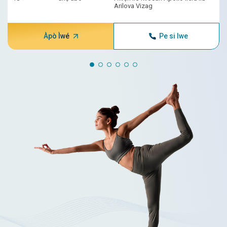
Arilova Vizag
Àpò Ìwé
Pe si Iwe