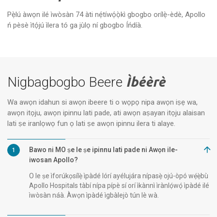
Pẹ̀lú àwọn ilé ìwòsàn 74 àti nẹ́tíwọ́ọ̀kì gbogbo orílẹ̀-èdè, Apollo
Ilu Ilera ti Awọn ile-iwosan Apollo,
Aw
Arilova, Vizag
Vi
ń pèsè ìtọ́jú ìlera tó ga jùlọ ní gbogbo Íńdíà.
Nigbagbogbo Beere
Ìbéèrè
Wa awọn idahun si awọn ibeere ti o wọpọ nipa awọn iṣẹ wa,
awọn itọju, awọn ipinnu lati pade, ati awọn aṣayan itọju alaisan
lati ṣe iranlọwọ fun ọ lati ṣe awọn ipinnu ilera ti alaye.
Bawo ni MO ṣe le ṣe ipinnu lati pade ni Awọn ile-
1
iwosan Apollo?
O le ṣe ìforúkọsílẹ̀ ìpàdé lórí ayélujára nípasẹ̀ ojú-òpó wẹ́ẹ̀bù
Apollo Hospitals tàbí nípa pípè sí orí ìkànnì ìrànlọ́wọ́ ìpàdé ilé
ìwòsàn náà. Àwọn ìpàdé ìgbàlejò tún lè wà.