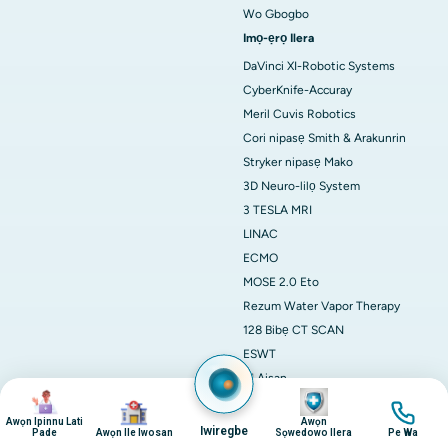
Wo Gbogbo
Imọ-ẹrọ Ilera
DaVinci XI-Robotic Systems
CyberKnife-Accuray
Meril Cuvis Robotics
Cori nipasẹ Smith & Arakunrin
Stryker nipasẹ Mako
3D Neuro-lilọ System
3 TESLA MRI
LINAC
ECMO
MOSE 2.0 Eto
Rezum Water Vapor Therapy
128 Bibẹ CT SCAN
ESWT
AI Aisan
aworan
aworan
Stereotactic Neurosurgery
aworan
aworan
Machine
Awọn Ipinnu Lati
Awọn
Iwiregbe
Pade
Awọn Ile Iwosan
Sọwedowo Ilera
Pe Wa
Wo Gbogbo