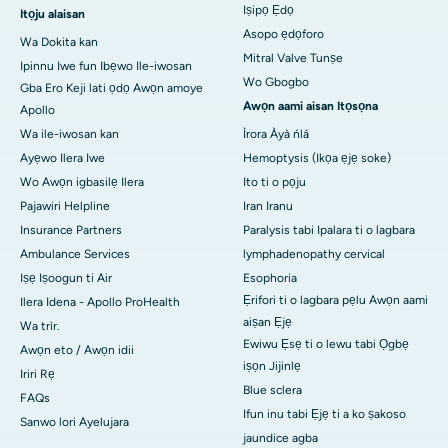
Iṣipọ Ẹdọ
Itọju alaisan
Asopo ẹdọforo
Wa Dokita kan
Mitral Valve Tunṣe
Ipinnu Iwe fun Ibẹwo Ile-iwosan
Wo Gbogbo
Gba Ero Keji lati ọdọ Awọn amoye
Awọn aami aisan Itọsọna
Apollo
Wa ile-iwosan kan
Ìrora Àyà ńlá
Ayẹwo Ilera Iwe
Hemoptysis (Ikọa ẹjẹ soke)
Wo Awọn igbasilẹ Ilera
Ito ti o pọju
Pajawiri Helpline
Iran Iranu
Insurance Partners
Paralysis tabi Ipalara ti o lagbara
Ambulance Services
lymphadenopathy cervical
Iṣẹ Iṣoogun ti Air
Esophoria
Ẹrifori ti o lagbara pẹlu Awọn aami
Ilera Idena - Apollo ProHealth
aiṣan Ẹjẹ
Wa trìr.
Ewiwu Ẹsẹ ti o lewu tabi Ọgbẹ
Awọn eto / Awọn idii
iṣọn Jijinlẹ
Iriri Rẹ
Blue sclera
FAQs
Ifun inu tabi Ẹjẹ ti a ko ṣakoso
Sanwo lori Ayelujara
jaundice agba