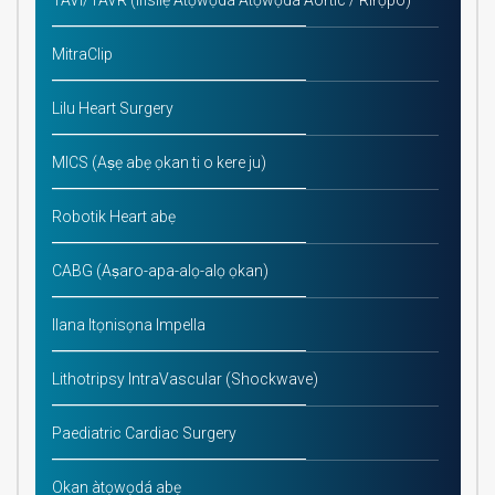
TAVI/TAVR (Ìfisílẹ̀ Àtọwọdá Àtọwọdá Aortic / Rirọpo)
MitraClip
Lilu Heart Surgery
MICS (Aṣẹ abẹ ọkan ti o kere ju)
Robotik Heart abẹ
CABG (Aṣaro-apa-alọ-alọ ọkan)
Ilana Itọnisọna Impella
Lithotripsy IntraVascular (Shockwave)
Paediatric Cardiac Surgery
Okan àtọwọdá abẹ