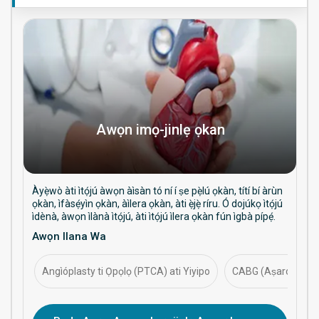
Awọn imọ-jinlẹ ọkan
Àyẹ̀wò àti ìtọ́jú àwọn àìsàn tó ní í ṣe pẹ̀lú ọkàn, títí bí àrùn
ọkàn, ìfàsẹ́yìn ọkàn, àìlera ọkàn, àti ẹ̀jẹ̀ ríru. Ó dojúkọ ìtọ́jú
ìdènà, àwọn ìlànà ìtọ́jú, àti ìtọ́jú ìlera ọkàn fún ìgbà pípẹ́.
Awọn Ilana Wa
Angìóplasty ti Ọpọlọ (PTCA) ati Yiyipo
CABG (Aṣaro-apa-a