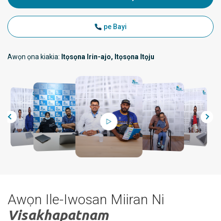
pe Bayi
Awọn ọna kiakia:
Itọsọna Irin-ajo, Itọsọna Itọju
Awọn Ile-Iwosan Miiran Ni
Visakhapatnam