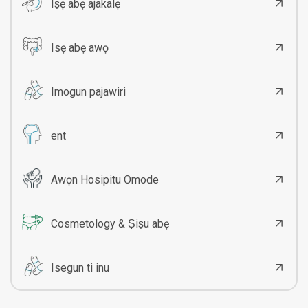
Iṣẹ abẹ ajakalẹ
Isẹ abẹ awọ
Imogun pajawiri
ent
Awọn Hosipitu Omode
Cosmetology & Ṣiṣu abẹ
Isegun ti inu