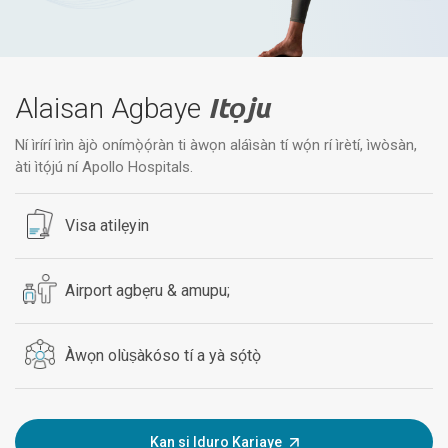
Alaisan Agbaye
Itọju
Ní ìrírí ìrìn àjò onímọ̀ọ́ràn ti àwọn aláìsàn tí wọ́n rí ìrètí, ìwòsàn,
àti ìtọ́jú ní Apollo Hospitals.
Visa atilẹyin
Airport agbẹru & amupu;
Àwọn olùṣàkóso tí a yà sọ́tọ̀
Kan si Iduro Kariaye