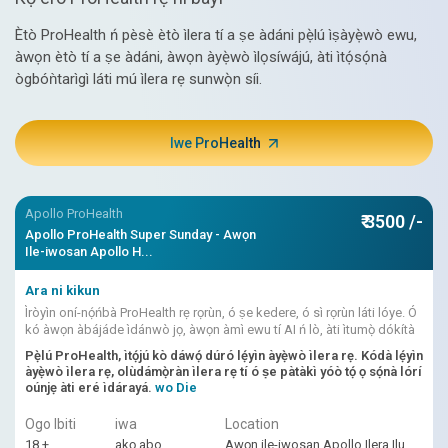
Ètò ProHealth ń pèsè ètò ìlera tí a ṣe àdáni pẹ̀lú ìṣàyẹ̀wò ewu,
àwọn ètò tí a ṣe àdáni, àwọn àyẹ̀wò ìlọsíwájú, àti ìtọ́sọ́nà
ògbóǹtarìgì láti mú ìlera rẹ sunwọ̀n síi.
Iwe ProHealth
Apollo ProHealth
₹ 3500 /-
Apollo ProHealth Super Sunday - Awọn
Ile-iwosan Apollo H...
Ara ni kikun
Ìròyìn oní-nọ́ńbà ProHealth rẹ rọrùn, ó ṣe kedere, ó sì rọrùn láti lóye. Ó
kó àwọn àbájáde ìdánwò jọ, àwọn àmì ewu tí AI ń lò, àti ìtumọ̀ dókítà
Pẹ̀lú ProHealth, ìtọ́jú kò dáwọ́ dúró lẹ́yìn àyẹ̀wò ìlera rẹ. Kódà lẹ́yìn
àyẹ̀wò ìlera rẹ, olùdámọ̀ràn ìlera rẹ tí ó ṣe pàtàkì yóò tọ́ ọ sọ́nà lórí
oúnjẹ àti eré ìdárayá.
wo Die
Ogo Ibiti
iwa
Location
18 +
akọ abo
Awọn ile-iwosan Apollo Ilera Ilu