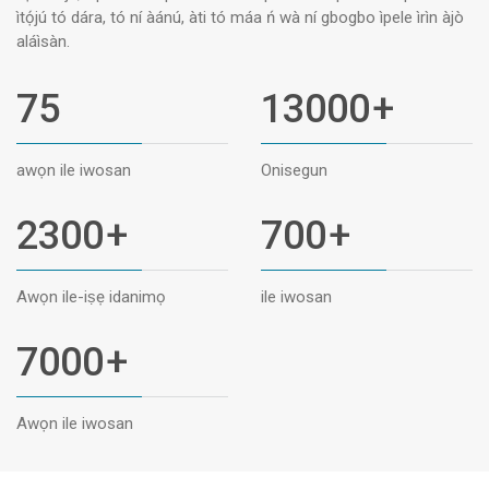
ìtọ́jú tó dára, tó ní àánú, àti tó máa ń wà ní gbogbo ìpele ìrìn àjò
aláìsàn.
75
13000
+
awọn ile iwosan
Onisegun
2300
+
700
+
Awọn ile-iṣẹ idanimọ
ile iwosan
7000
+
Awọn ile iwosan