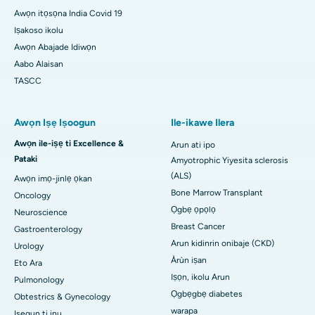
Awọn itọsọna India Covid 19
Iṣakoso ikolu
Awọn Abajade Idiwọn
Aabo Alaisan
TASCC
Awọn Iṣẹ Iṣoogun
Ile-ikawe Ilera
Awọn ile-iṣẹ ti Excellence &
Arun ati ipo
Pataki
Amyotrophic Yiyesita sclerosis
(ALS)
Awọn imọ-jinlẹ ọkan
Bone Marrow Transplant
Oncology
Ọgbẹ ọpọlọ
Neuroscience
Breast Cancer
Gastroenterology
Arun kidinrin onibaje (CKD)
Urology
Àrùn iṣan
Eto Ara
Iṣọn, ikolu Arun
Pulmonology
Ọgbẹgbẹ diabetes
Obtestrics & Gynecology
warapa
Isegun ti inu