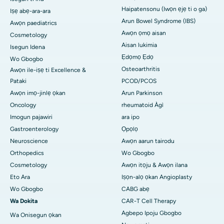
Haipatensonu (Iwọn ẹjẹ ti o ga)
Iṣẹ abẹ-ara-ara
Arun Bowel Syndrome (IBS)
Awọn paediatrics
Awọn ọmọ aisan
Cosmetology
Aisan lukimia
Isegun Idena
Ẹdọmọ Ẹdọ
Wo Gbogbo
Osteoarthritis
Awọn ile-iṣẹ ti Excellence &
Pataki
PCOD/PCOS
Awọn imọ-jinlẹ ọkan
Arun Parkinson
Oncology
rheumatoid Àgì
Imogun pajawiri
ara ipo
Gastroenterology
Ọpọlọ
Neuroscience
Awọn aarun tairodu
Orthopedics
Wo Gbogbo
Cosmetology
Awọn itọju & Awọn ilana
Eto Ara
Iṣọn-alọ ọkan Angioplasty
Wo Gbogbo
CABG abẹ
Wa Dokita
CAR-T Cell Therapy
Agbepo Ipoju Gbogbo
Wa Onisegun ọkan