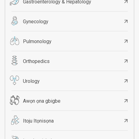
Gastroenterology & Hepatology
Gynecology
Pulmonology
Orthopedics
Urology
Awọn ọna gbigbe
Itoju Itọnisọna