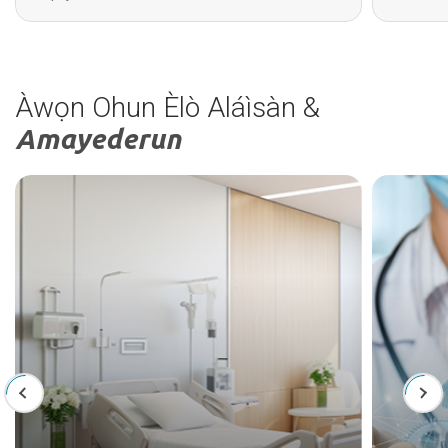
Àwọn Ohun Èlò Aláìsàn &
Amayederun