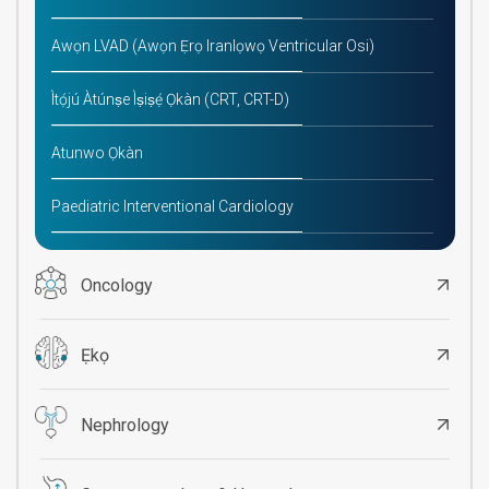
Awọn LVAD (Awọn Ẹrọ Iranlọwọ Ventricular Osi)
Ìtọ́jú Àtúnṣe Ìṣiṣẹ́ Ọkàn (CRT, CRT-D)
Atunwo Ọkàn
Paediatric Interventional Cardiology
Oncology
Ẹkọ
Nephrology