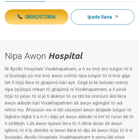
08062972806
Ipade Ilana
Nipa Awọn
Hospital
Ní Apollo Hospitals Visakhapatnam, a ń so ìmọ̀ ẹ̀rọ ìṣègùn tó ti
ní ìlọsíwájú pọ̀ mọ́ ìmọ̀ àwọn onímọ̀ nípa ìṣègùn tó ní ìmọ̀ gíga
láti fi ìtọ́jú ìlera tó gbajúmọ̀ kárí ayé. Gẹ́gẹ́ bí ilé ìwòsàn onímọ̀
nípa ọ̀pọ̀lọpọ̀ nǹkan tó gbajúmọ̀ ní Visakhapatnam, a ń pèsè
ìtọ́jú tó péye, tó sì jẹ́ ti àkànṣe tó ṣe láti bá onírúurú àìní ìlera
àwọn aláìsàn kárí Visakhapatnam àti àwọn agbègbè tó wà
nítòsí mu. Àfojúsùn wa ni láti ṣàṣeyọrí àwọn àbájáde ìṣègùn tó
lágbára nígbà tí a ń rí i dájú pé àwọn aláìsàn ní ìrírí tó rọrùn àti tó
ń ṣètìlẹ́yìn. Láti àwọn àyẹ̀wò ìlera tó ń dènà àìsàn àti àwọn
ìgbìmọ̀ tó ń lọ déédéé sí àwọn ìlànà tó díjú àti àwọn ìtọ́jú tó ti ní
ìlọsíwájú, Apollo Hospitals Visakhapatnam ti pinnu láti pèsè