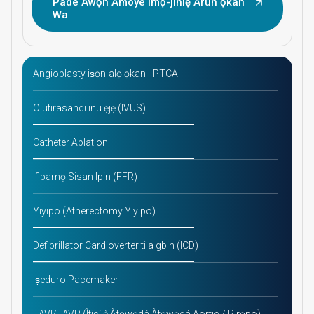
Pade Awọn Amoye Imọ-jinlẹ Arun ọkan
Wa
Angioplasty iṣọn-alọ ọkan - PTCA
Olutirasandi inu ẹjẹ (IVUS)
Catheter Ablation
Ifipamọ Sisan Ipin (FFR)
Yiyipo (Atherectomy Yiyipo)
Defibrillator Cardioverter ti a gbin (ICD)
Iṣeduro Pacemaker