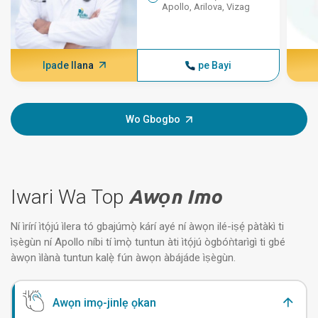
Apollo, Arilova, Vizag
Ipade Ilana
pe Bayi
Wo Gbogbo
Iwari Wa Top
Awọn Imo
Ní ìrírí ìtọ́jú ìlera tó gbajúmọ̀ kárí ayé ní àwọn ilé-iṣẹ́ pàtàkì ti
ìṣègùn ní Apollo níbi tí ìmọ̀ tuntun àti ìtọ́jú ògbóǹtarìgì ti gbé
àwọn ìlànà tuntun kalẹ̀ fún àwọn àbájáde ìṣègùn.
Awọn imọ-jinlẹ ọkan