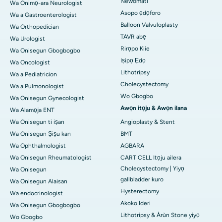
Newomati
Wa Onimọ-ara Neurologist
Asopo ẹdọforo
Wa a Gastroenterologist
Balloon Valvuloplasty
Wa Orthopedician
TAVR abẹ
Wa Urologist
Rirọpo Kiie
Wa Onisegun Gbogbogbo
Iṣipọ Ẹdọ
Wa Oncologist
Lithotripsy
Wa a Pediatricion
Cholecystectomy
Wa a Pulmonologist
Wo Gbogbo
Wa Onisegun Gynecologist
Awọn itọju & Awọn ilana
Wa Alamọja ENT
Wa Onisegun ti iṣan
Angioplasty & Stent
Wa Onisegun Ṣiṣu kan
BMT
Wa Ophthalmologist
AGBARA
Wa Onisegun Rheumatologist
CART CELL Itọju ailera
Cholecystectomy | Yiyọ
Wa Onisegun
gallbladder kuro
Wa Onisegun Alaisan
Hysterectomy
Wa endocrinologist
Akoko Ideri
Wa Onisegun Gbogbogbo
Lithotripsy & Àrùn Stone yiyọ
Wo Gbogbo