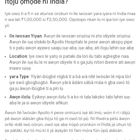
ìtọ́jú ọmọdé ní Íńdíà?
Iye owo ti a fi n se atunse orokun ni ile iwosan yara iyara ni India maa
n wa lati ₹1,00,000 si ₹2,50,000. Opolopo nkan lo ni ipa lori iye owo
yii:
Ile iwosan Yiyan
: Awọn ile iwosan oriṣiriṣi ni eto idiyele oriṣiriṣi.
Awọn ile-iṣẹ olokiki bi Apollo Hospitals le pese awọn akopọ pipe
ti o pẹlu awọn ayẹwo ṣaaju iṣẹ-abẹ, iṣẹ-abẹ, ati itọju lẹhin iṣẹ-abẹ.
Location
: Iye owo le yatọ si pataki da lori ilu tabi agbegbe naa.
Awọn ile-iṣẹ ilu le ni awọn idiyele ti o ga julọ nitori ibeere ati awọn
inawo iṣiṣẹ.
yara Type
: Yíyàn ibùgbé nígbà tí a bá wà nílé ìwòsàn lè nípa lórí
iye owó gbogbogbò. Àwọn yàrá àdáni sábà máa ń gba owó tó
ga ju àwọn ibùgbé tí a pín lọ.
Awọn ilolu
: Eyikeyi awọn ilolu ti a ko rii tẹlẹ lakoko tabi lẹhin iṣẹ-
abẹ le ja si awọn idiyele afikun.
Àwọn Ilé Ìwòsàn Apollo ń pese onírúurú iṣẹ́ àti ìmọ̀, wọ́n ń rí i dájú
pé àwọn aláìsàn gba ìtọ́jú tó ga ní owó tó pọ̀. Ní ìfiwéra pẹ̀lú àwọn
orílẹ̀-èdè ìwọ̀ oòrùn, owó iṣẹ́ abẹ ìrọ́pò orúnkún ní Íńdíà jẹ́ ohun tó
ṣe pàtàkì, èyí tó mú kí ó jẹ́ àṣàyàn tó fani mọ́ra fún ọ̀pọ̀ aláìsàn.