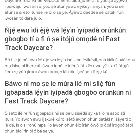
Daycare Total Knee Replacement, olùtọ́jú ìlera rẹ yóò ṣe àyẹ̀wò
ìlọsíwájú ìwòsàn rẹ, yóò ṣe àtúnyẹ̀wò èyíkéyìí àníyàn, yóò sì ṣe
àtúnṣe sí ètò ìtúnṣe rẹ bí ó ṣe yẹ. Àyẹ̀wò déédéé ṣe pàtàkì fún
ìwòsàn tó dára jùlọ.
Ǹjẹ́ ewu ìdì ẹ̀jẹ̀ wà lẹ́yìn ìyípadà orúnkún
gbogbo tí a fi ń ṣe ìtọ́jú ọmọdé ní Fast
Track Daycare?
Bó tilẹ̀ jẹ́ pé ewu ìdì ẹ̀jẹ̀ wà lẹ́yìn iṣẹ́-abẹ èyíkéyìí, ọ̀nà kíákíá náà tẹnu
mọ́ ìṣíṣẹ́ ní ìbẹ̀rẹ̀ àti àwọn ìgbésẹ̀ ìdènà láti dín ewu yìí kù. Olùtọ́jú
ìlera rẹ yóò jíròrò àwọn ọgbọ́n láti dín ìṣeéṣe ìdì ẹ̀jẹ̀ kù.
Báwo ni mo ṣe le múra ilé mi sílẹ̀ fún
ìgbàpadà lẹ́yìn ìyípadà gbogbo orúnkún ní
Fast Track Daycare?
Ṣíṣeto ilé rẹ fún ìgbàpadà níí ṣe pẹ̀lú ṣíṣẹ̀dá àyíká tí ó ní ààbò àti
ìtura. Yọ àwọn ewu ìjákulẹ̀ kúrò, ṣètò àwọn ohun pàtàkì ní ààyè tí o
lè dé, kí o sì ronú nípa lílo àwọn ohun èlò ìrànlọ́wọ́ bí ọ̀pá ìrọ̀gbọ̀ tàbí
ohun èlò ìrin bí ó bá ṣe yẹ.