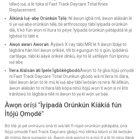
ìdíwọ́ iṣẹ́, a lè tọ́ka sí Fast Track Daycare Total Knee
Replacement.
Àìkùnà Iṣẹ́-abẹ Orúnkún Tẹ́lẹ̀
: Ní àwọn ìgbà míì, àwọn aláìsàn lè
ti ṣe iṣẹ́ abẹ orúnkún tẹ́lẹ̀, bíi arthroscopy tàbí ìyípadà orúnkún
díẹ̀, tí kò fún wọn ní ìtura tó péye. Ìyípadà orúnkún pátápátá lè jẹ́
ìgbésẹ̀ tó tẹ̀lé e.
Awọn awari Aworan
: Àyẹ̀wò X-ray tàbí MRI lè fi àwọn ìbàjẹ́ tó
lágbára hàn lórí àwọn oríkèé, títí bí egungun tó ń gùn, ìpàdánù
cartilage, tàbí kí ààyè oríkèé dínkù, èyí tó lè ṣètìlẹ́yìn fún ìpinnu
iṣẹ́ abẹ.
Ìlera Aláìsàn àti Ìpele Ìgbòkègbodò
Àwọn tó fẹ́ gba ìtọ́jú ọmọdé
ní Fast Track Daycare Total Orunkun gbọ́dọ̀ wà ní ìlera tó dára,
láìsí àwọn àrùn tó lè mú kí iṣẹ́ abẹ tàbí ìwòsàn rẹ̀ nira. Ní àfikún,
àwọn aláìsàn tó ní ìtara láti kópa nínú ìtọ́jú wọn tí wọ́n sì ní ètò
ìrànlọ́wọ́ tó lágbára nílé ni àwọn tó yẹ kí wọ́n ṣe bẹ́ẹ̀.
Àwọn oríṣi "Ìyípadà Orúnkún Kíákíá fún
Ìtọ́jú Ọmọdé"
Bó tilẹ̀ jẹ́ pé onírúurú ọ̀nà ló wà láti fi rọ́pò orúnkún pátápátá, ọ̀nà
ìtọ́jú ọmọdé Fast Track Daycare gbájú mọ́ ìdínkù ìdúró sí ilé ìwòsàn
àti mímú ìlera sunwọ̀n síi. Àwọn ọ̀nà wọ̀nyí ni a mọ̀ tí a lè lò nínú ìlànà