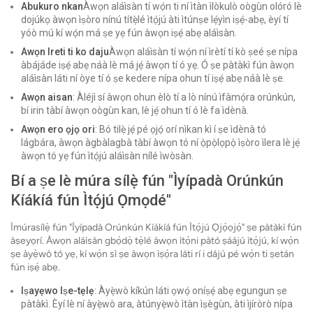
Abukuro nkan
Àwọn aláìsàn tí wọ́n ti ní ìtàn ìlòkulò oògùn olóró lè
dojúkọ àwọn ìṣòro nínú títẹ̀lé ìtọ́jú àti ìtúnṣe lẹ́yìn iṣẹ́-abẹ, èyí tí
yóò mú kí wọ́n má ṣe yẹ fún àwọn iṣẹ́ abẹ aláìsàn.
Awọn Ireti ti ko daju
Àwọn aláìsàn tí wọ́n ní ìrètí tí kò ṣeé ṣe nípa
àbájáde iṣẹ́ abẹ náà lè má jẹ́ àwọn tí ó yẹ. Ó ṣe pàtàkì fún àwọn
aláìsàn láti ní òye tí ó ṣe kedere nípa ohun tí iṣẹ́ abẹ náà lè ṣe.
Awọn aisan
: Àléjì sí àwọn ohun èlò tí a lò nínú ìfàmọ́ra orúnkún,
bí irin tàbí àwọn oògùn kan, lè jẹ́ ohun tí ó lè fa ìdènà.
Awọn ero ọjọ ori
: Bó tilẹ̀ jẹ́ pé ọjọ́ orí nìkan kì í ṣe ìdènà tó
lágbára, àwọn àgbàlagbà tàbí àwọn tó ní ọ̀pọ̀lọpọ̀ ìṣòro ìlera lè jẹ́
àwọn tó yẹ fún ìtọ́jú aláìsàn nílé ìwòsàn.
Bí a ṣe lè múra sílẹ̀ fún "Ìyípadà Orúnkún
Kíákíá fún Ìtọ́jú Ọmọdé"
Ìmúrasílẹ̀ fún "Ìyípadà Orúnkún Kíákíá fún Ìtọ́jú Ọjọ́ọjọ́" ṣe pàtàkì fún
àṣeyọrí. Àwọn aláìsàn gbọ́dọ̀ tẹ̀lé àwọn ìtọ́ni pàtó ṣáájú ìtọ́jú, kí wọ́n
ṣe àyẹ̀wò tó yẹ, kí wọ́n sì ṣe àwọn ìṣọ́ra láti rí i dájú pé wọ́n ti ṣetán
fún iṣẹ́ abẹ.
Iṣayẹwo Iṣe-tẹlẹ
: Àyẹ̀wò kíkún láti ọwọ́ oníṣẹ́ abẹ egungun ṣe
pàtàkì. Èyí lè ní àyẹ̀wò ara, àtúnyẹ̀wò ìtàn ìṣègùn, àti ìjíròrò nípa