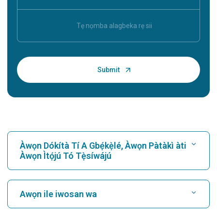
Àwọn Dókítà Tí A Gbẹ́kẹ̀lé, Àwọn Pàtàkì àti
Àwọn Ìtọ́jú Tó Tẹ̀síwájú
Wa Iwosan
Awọn ile iwosan wa