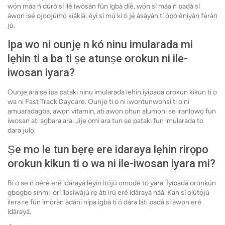
wọ́n máa ń dúró sí ilé ìwòsàn fún ìgbà díẹ̀, wọ́n sì máa ń padà sí
àwọn iṣẹ́ ojoojúmọ́ kíákíá, èyí sì mú kí ó jẹ́ àṣàyàn tí ọ̀pọ̀ ènìyàn fẹ́ràn
jù.
Ipa wo ni ounjẹ n kó ninu imularada mi
lẹhin ti a ba ti ṣe atunṣe orokun ni ile-
iwosan iyara?
Ounjẹ ara ṣe ipa pataki ninu imularada lẹhin iyipada orokun kikun ti o
wa ni Fast Track Daycare. Ounjẹ ti o ni iwontunwonsi ti o ni
amuaradagba, awọn vitamin, ati awọn ohun alumọni ṣe iranlọwọ fun
iwosan ati agbara ara. Jijẹ omi ara tun ṣe pataki fun imularada to
dara julọ.
Ṣe mo le tun bẹrẹ ere idaraya lẹhin rirọpo
orokun kikun ti o wa ni ile-iwosan iyara mi?
Bí o ṣe ń bẹ̀rẹ̀ eré ìdárayá lẹ́yìn ìtọ́jú ọmọdé tó yára. Ìyípadà orúnkún
gbogbo sinmi lórí ìlọsíwájú rẹ àti irú eré ìdárayá náà. Kan sí olùtọ́jú
ìlera rẹ fún ìmọ̀ràn àdáni nípa ìgbà tí ó dára láti padà sí àwọn eré
ìdárayá.