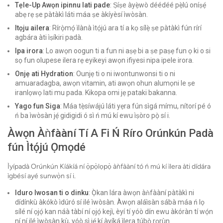
Tẹle-Up Awọn ipinnu lati pade
: Ṣíṣe àyẹ̀wò déédéé pẹ̀lú oníṣẹ́
abẹ rẹ ṣe pàtàkì láti máa ṣe àkíyèsí ìwòsàn.
Itọju ailera
: Rírọ̀mọ́ ìlànà ìtọ́jú ara tí a kọ sílẹ̀ ṣe pàtàkì fún rírí
agbára àti ìṣíkiri padà.
Ipa irora
: Lo awọn oogun ti a fun ni aṣẹ bi a ṣe paṣẹ fun ọ ki o si
sọ fun olupese ilera rẹ eyikeyi awọn ifiyesi nipa ipele irora.
Onjẹ ati Hydration
: Ounjẹ ti o ni iwontunwonsi ti o ni
amuaradagba, awọn vitamin, ati awọn ohun alumọni le ṣe
iranlọwọ lati mu pada. Kikopa omi jẹ pataki bakanna.
Yago fun Siga
: Máa tẹ̀síwájú láti yẹra fún sìgá mímu, nítorí pé ó
ń ba ìwòsàn jẹ́ gidigidi ó sì ń mú kí ewu ìṣòro pọ̀ sí i.
Àwọn Àǹfààní Tí A Fi Ń Ríro Orúnkún Padà
fún Ìtọ́jú Ọmọdé
Ìyípadà Orúnkún Kíákíá ní ọ̀pọ̀lọpọ̀ àǹfààní tó ń mú kí ìlera àti dídára
ìgbésí ayé sunwọ̀n sí i.
Iduro Iwosan ti o dinku
: Ọ̀kan lára ​​àwọn àǹfààní pàtàkì ni
dídínkù àkókò ìdúró sí ilé ìwòsàn. Àwọn aláìsàn sábà máa ń lọ
sílé ní ọjọ́ kan náà tàbí ní ọjọ́ kejì, èyí tí yóò dín ewu àkóràn tí wọ́n
ní ní ilé ìwòsàn kù, yóò sì jẹ́ kí àyíká ìlera túbọ̀ rọrùn.