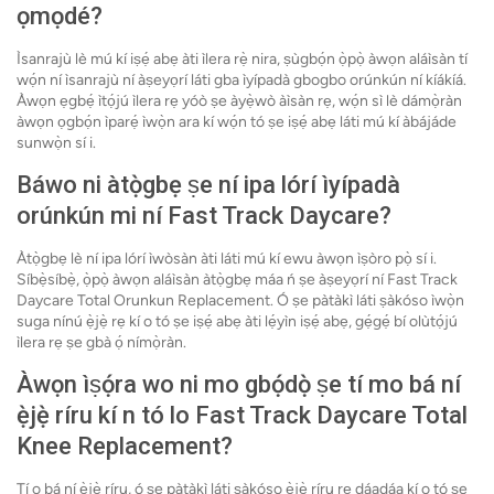
ọmọdé?
Ìsanrajù lè mú kí iṣẹ́ abẹ àti ìlera rẹ̀ nira, ṣùgbọ́n ọ̀pọ̀ àwọn aláìsàn tí
wọ́n ní ìsanrajù ní àṣeyọrí láti gba ìyípadà gbogbo orúnkún ní kíákíá.
Àwọn ẹgbẹ́ ìtọ́jú ìlera rẹ yóò ṣe àyẹ̀wò àìsàn rẹ, wọ́n sì lè dámọ̀ràn
àwọn ọgbọ́n ìparẹ́ ìwọ̀n ara kí wọ́n tó ṣe iṣẹ́ abẹ láti mú kí àbájáde
sunwọ̀n sí i.
Báwo ni àtọ̀gbẹ ṣe ní ipa lórí ìyípadà
orúnkún mi ní Fast Track Daycare?
Àtọ̀gbẹ lè ní ipa lórí ìwòsàn àti láti mú kí ewu àwọn ìṣòro pọ̀ sí i.
Síbẹ̀síbẹ̀, ọ̀pọ̀ àwọn aláìsàn àtọ̀gbẹ máa ń ṣe àṣeyọrí ní Fast Track
Daycare Total Orunkun Replacement. Ó ṣe pàtàkì láti ṣàkóso ìwọ̀n
suga nínú ẹ̀jẹ̀ rẹ kí o tó ṣe iṣẹ́ abẹ àti lẹ́yìn iṣẹ́ abẹ, gẹ́gẹ́ bí olùtọ́jú
ìlera rẹ ṣe gbà ọ́ nímọ̀ràn.
Àwọn ìṣọ́ra wo ni mo gbọ́dọ̀ ṣe tí mo bá ní
ẹ̀jẹ̀ ríru kí n tó lo Fast Track Daycare Total
Knee Replacement?
Tí o bá ní ẹ̀jẹ̀ ríru, ó ṣe pàtàkì láti ṣàkóso ẹ̀jẹ̀ ríru rẹ dáadáa kí o tó ṣe