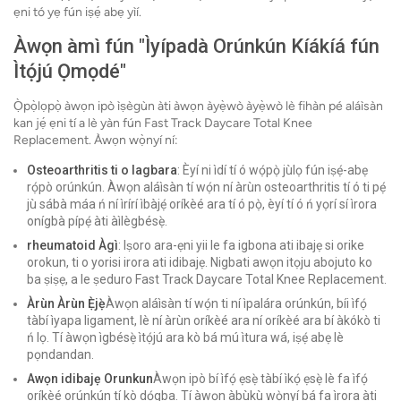
ẹni tó yẹ fún iṣẹ́ abẹ yìí.
Àwọn àmì fún "Ìyípadà Orúnkún Kíákíá fún
Ìtọ́jú Ọmọdé"
Ọ̀pọ̀lọpọ̀ àwọn ipò ìṣègùn àti àwọn àyẹ̀wò àyẹ̀wò lè fihàn pé aláìsàn
kan jẹ́ ẹni tí a lè yàn fún Fast Track Daycare Total Knee
Replacement. Àwọn wọ̀nyí ní:
Osteoarthritis ti o lagbara
: Èyí ni ìdí tí ó wọ́pọ̀ jùlọ fún iṣẹ́-abẹ
rọ́pò orúnkún. Àwọn aláìsàn tí wọ́n ní àrùn osteoarthritis tí ó ti pẹ́
jù sábà máa ń ní ìrírí ìbàjẹ́ oríkèé ara tí ó pọ̀, èyí tí ó ń yọrí sí ìrora
onígbà pípẹ́ àti àìlègbésẹ̀.
rheumatoid Àgì
: Iṣoro ara-ẹni yii le fa igbona ati ibajẹ si orike
orokun, ti o yorisi irora ati idibajẹ. Nigbati awọn itọju abojuto ko
ba ṣiṣẹ, a le ṣeduro Fast Track Daycare Total Knee Replacement.
Àrùn Àrùn Ẹ̀jẹ̀
Àwọn aláìsàn tí wọ́n ti ní ìpalára orúnkún, bíi ìfọ́
tàbí ìyapa ligament, lè ní àrùn oríkèé ara ní oríkèé ara bí àkókò ti
ń lọ. Tí àwọn ìgbésẹ̀ ìtọ́jú ara kò bá mú ìtura wá, iṣẹ́ abẹ lè
pọndandan.
Awọn idibajẹ Orunkun
Àwọn ipò bí ìfọ́ ẹsẹ̀ tàbí ìkọ́ ẹsẹ̀ lè fa ìfọ́
oríkèé orúnkún tí kò dọ́gba. Tí àwọn àbùkù wọ̀nyí bá fa ìrora àti