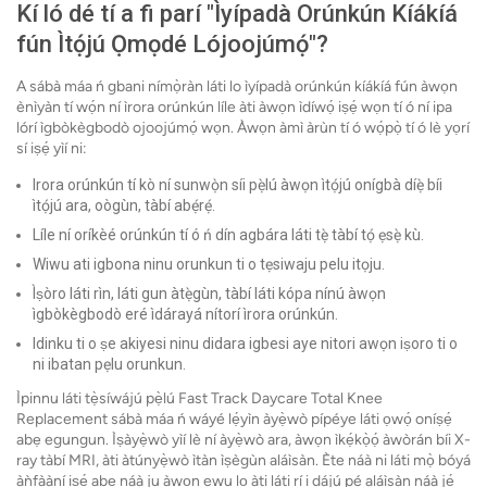
Kí ló dé tí a fi parí "Ìyípadà Orúnkún Kíákíá
fún Ìtọ́jú Ọmọdé Lójoojúmọ́"?
A sábà máa ń gbani nímọ̀ràn láti lo ìyípadà orúnkún kíákíá fún àwọn
ènìyàn tí wọ́n ní ìrora orúnkún líle àti àwọn ìdíwọ́ iṣẹ́ wọn tí ó ní ipa
lórí ìgbòkègbodò ojoojúmọ́ wọn. Àwọn àmì àrùn tí ó wọ́pọ̀ tí ó lè yọrí
sí iṣẹ́ yìí ni:
Irora orúnkún tí kò ní sunwọ̀n síi pẹ̀lú àwọn ìtọ́jú onígbà díẹ̀ bíi
ìtọ́jú ara, oògùn, tàbí abẹ́rẹ́.
Líle ní oríkèé orúnkún tí ó ń dín agbára láti tẹ̀ tàbí tọ́ ẹsẹ̀ kù.
Wiwu ati igbona ninu orunkun ti o tẹsiwaju pelu itọju.
Ìṣòro láti rìn, láti gun àtẹ̀gùn, tàbí láti kópa nínú àwọn
ìgbòkègbodò eré ìdárayá nítorí ìrora orúnkún.
Idinku ti o ṣe akiyesi ninu didara igbesi aye nitori awọn iṣoro ti o
ni ibatan pẹlu orunkun.
Ìpinnu láti tẹ̀síwájú pẹ̀lú Fast Track Daycare Total Knee
Replacement sábà máa ń wáyé lẹ́yìn àyẹ̀wò pípéye láti ọwọ́ oníṣẹ́
abẹ egungun. Ìṣàyẹ̀wò yìí lè ní àyẹ̀wò ara, àwọn ìkẹ́kọ̀ọ́ àwòrán bíi X-
ray tàbí MRI, àti àtúnyẹ̀wò ìtàn ìṣègùn aláìsàn. Ète náà ni láti mọ̀ bóyá
àǹfààní iṣẹ́ abẹ náà ju àwọn ewu lọ àti láti rí i dájú pé aláìsàn náà jẹ́