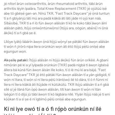
jẹ́ nítorí àrùn osteoarthritis, àrùn rheumatoid arthritis, tàbí àrùn
arthritis lẹ́yìn ìpalára, Total Knee Replacement (TKR) jẹ́ ojútùú iṣẹ́
abẹ tó gbéṣẹ́ gan-an. Nínú TKR, "Fast Track Daycare" jẹ́ ọ̀nà tuntun
tí a ń gbìyànjú láti mú ara padà kíákíá àti láti jáde ní ọjọ́ kan náà.
Síbẹ̀síbẹ̀, TKR tí a ń lò fún àwọn aláìsàn tí kò le koko tàbí àwọn àìní
aláìsàn pàtó, ìtọ́jú oníwọ̀ntúnwọ̀nsì (ìtọ́jú ara, oògùn, abẹ́rẹ́) ni ọ̀nà
àkọ́kọ́ tí a ń gbà ṣe é.
Lílóye ìyàtọ̀ láàárín àwọn ọ̀nà ìtọ́jú wọ̀nyí ṣe pàtàkì fún àwọn aláìsàn
tí wọ́n ń jíròrò nípa ìlera orúnkún wọn àti ètò ìtọ́jú pẹ̀lú oníṣẹ́ abẹ
egungun wọn.
Akọsilẹ pataki:
Ìtọ́jú aláìsàn ni ìtọ́jú àkọ́kọ́ fún àrùn oríkèé. A gbani
nímọ̀ràn pé kí a yí ìyípadà orúnkún (TKR) padà nígbà tí àwọn ìgbésẹ̀
àìlera bá kùnà fún àwọn àìsàn líle koko, tí ó lè mú kí ara bàjẹ́. "Fast
Track Daycare" TKR jẹ́ ètò pàtàkì fún àwọn aláìsàn tí a yàn gidigidi, tí
wọ́n ní ìtara, tí wọ́n sì ní ìlera pẹ̀lú ìrànlọ́wọ́ ilé tó dára, tí ó ń fúnni ní
ìlera ní ìlera kíákíá àti ìtújáde ní kùtùkùtù. TKR ìtọ́jú aláìsàn tí a ń gbà
sílé ṣì jẹ́ ìlànà fún ọ̀pọ̀ àwọn aláìsàn, títí kan àwọn tí wọ́n ní ìtàn
ìṣègùn tí ó díjú jù tàbí àwọn tí kò lágbára nílé. Yíyàn ìtọ́jú náà jẹ́ ti ẹni
kọ̀ọ̀kan tí a sì ṣe é ní ìgbìmọ̀ pẹ̀lú oníṣẹ́ abẹ egungun.
Kí ni iye owó tí a ó fi rọ́pò orúnkún ní ilé