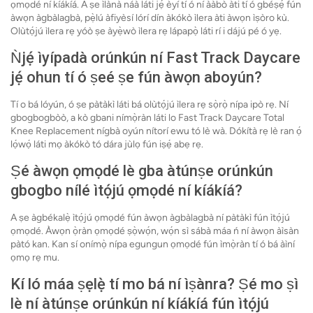
ọmọdé ní kíákíá. A ṣe ìlànà náà láti jẹ́ èyí tí ó ní ààbò àti tí ó gbéṣẹ́ fún
àwọn àgbàlagbà, pẹ̀lú àfiyèsí lórí dín àkókò ìlera àti àwọn ìṣòro kù.
Olùtọ́jú ìlera rẹ yóò ṣe àyẹ̀wò ìlera rẹ lápapọ̀ láti rí i dájú pé ó yẹ.
Ǹjẹ́ ìyípadà orúnkún ní Fast Track Daycare
jẹ́ ohun tí ó ṣeé ṣe fún àwọn aboyún?
Tí o bá lóyún, ó ṣe pàtàkì láti bá olùtọ́jú ìlera rẹ sọ̀rọ̀ nípa ipò rẹ. Ní
gbogbogbòò, a kò gbani nímọ̀ràn láti lo Fast Track Daycare Total
Knee Replacement nígbà oyún nítorí ewu tó lè wà. Dókítà rẹ lè ran ọ́
lọ́wọ́ láti mọ àkókò tó dára jùlọ fún iṣẹ́ abẹ rẹ.
Ṣé àwọn ọmọdé lè gba àtúnṣe orúnkún
gbogbo nílé ìtọ́jú ọmọdé ní kíákíá?
A ṣe àgbékalẹ̀ ìtọ́jú ọmọdé fún àwọn àgbàlagbà ní pàtàkì fún ìtọ́jú
ọmọdé. Àwọn ọ̀ràn ọmọdé ṣọ̀wọ́n, wọ́n sì sábà máa ń ní àwọn àìsàn
pàtó kan. Kan sí onímọ̀ nípa egungun ọmọdé fún ìmọ̀ràn tí ó bá àìní
ọmọ rẹ mu.
Kí ló máa ṣẹlẹ̀ tí mo bá ní ìṣànra? Ṣé mo ṣì
lè ní àtúnṣe orúnkún ní kíákíá fún ìtọ́jú