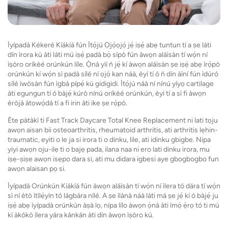
Ìyípadà Kékeré Kíákíá fún Ìtọ́jú Ọjọ́ọjọ́ jẹ́ iṣẹ́ abẹ tuntun tí a ṣe láti
dín ìrora kù àti láti mú iṣẹ́ padà bọ̀ sípò fún àwọn aláìsàn tí wọ́n ní
ìṣòro oríkèé orúnkún líle. Ọ̀nà yìí ń jẹ́ kí àwọn aláìsàn ṣe iṣẹ́ abẹ ìrọ́pò
orúnkún kí wọ́n sì padà sílé ní ọjọ́ kan náà, èyí tí ó ń dín àìní fún ìdúró
sílé ìwòsàn fún ìgbà pípẹ́ kù gidigidi. Ìtọ́jú náà ní nínú yíyọ cartilage
àti egungun tí ó bàjẹ́ kúrò nínú oríkèé orúnkún, èyí tí a sì fi àwọn
èròjà àtọwọ́dá tí a fi irin àti ike ṣe rọ́pò.
Ète pàtàkì ti Fast Track Daycare Total Knee Replacement ni lati tọju
awọn aisan bii osteoarthritis, rheumatoid arthritis, ati arthritis lẹhin-
traumatic, eyiti o le ja si irora ti o dinku, lile, ati idinku gbigbe. Nipa
yiyi awọn oju-ilẹ ti o bajẹ pada, ilana naa ni ero lati dinku irora, mu
iṣẹ-ṣiṣe awọn isẹpo dara si, ati mu didara igbesi aye gbogbogbo fun
awọn alaisan pọ si.
Ìyípadà Orúnkún Kíákíá fún àwọn aláìsàn tí wọ́n ní ìlera tó dára tí wọ́n
sì ní ètò ìtìlẹ́yìn tó lágbára nílé. A ṣe ìlànà náà láti má ṣe jẹ́ kí ó bàjẹ́ ju
iṣẹ́ abẹ ìyípadà orúnkún àṣà lọ, nípa lílo àwọn ọ̀nà àti ìmọ̀ ẹ̀rọ tó ti mú
kí àkókò ìlera yára kánkán àti dín àwọn ìṣòro kù.