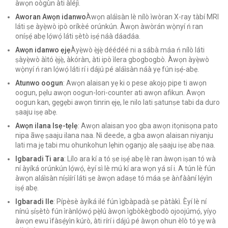
àwọn oògùn àti àléjì.
Aworan Awọn idanwo
Àwọn aláìsàn lè nílò ìwòran X-ray tàbí MRI
láti ṣe àyẹ̀wò ipò oríkèé orúnkún. Àwọn àwòrán wọ̀nyí ń ran
oníṣẹ́ abẹ lọ́wọ́ láti ṣètò iṣẹ́ náà dáadáa.
Awọn idanwo ẹjẹ
Àyẹ̀wò ẹ̀jẹ̀ déédéé ni a sábà máa ń nílò láti
ṣàyẹ̀wò àìtó ẹ̀jẹ̀, àkóràn, àti ipò ìlera gbogbogbò. Àwọn àyẹ̀wò
wọ̀nyí ń ran lọ́wọ́ láti rí i dájú pé aláìsàn náà yẹ fún iṣẹ́-abẹ.
Atunwo oogun
: Awọn alaisan yẹ ki o pese akojọ pipe ti awọn
oogun, pẹlu awọn oogun-lori-counter ati awọn afikun. Awọn
oogun kan, gẹgẹbi awọn tinrin ẹjẹ, le nilo lati ṣatunṣe tabi da duro
ṣaaju iṣẹ abẹ.
Awọn ilana Isẹ-tẹlẹ
: Awọn alaisan yoo gba awọn itọnisọna pato
nipa ãwẹ ṣaaju ilana naa. Ni deede, a gba awọn alaisan niyanju
lati ma jẹ tabi mu ohunkohun lẹhin ọganjọ alẹ ṣaaju iṣẹ abẹ naa.
Igbaradi Ti ara
: Lílo ara kí a tó ṣe iṣẹ́ abẹ lè ran àwọn iṣan tó wà
ní àyíká orúnkún lọ́wọ́, èyí sì lè mú kí ara wọn yá sí i. A tún lè fún
àwọn aláìsàn níṣìírí láti ṣe àwọn adaṣe tó máa ṣe àǹfààní lẹ́yìn
iṣẹ́ abẹ.
Igbaradi Ile
: Pípèsè àyíká ilé fún ìgbàpadà ṣe pàtàkì. Èyí lè ní
nínú ṣíṣètò fún ìrànlọ́wọ́ pẹ̀lú àwọn ìgbòkègbodò ojoojúmọ́, yíyọ
àwọn ewu ìfàsẹ́yìn kúrò, àti rírí i dájú pé àwọn ohun èlò tó yẹ wà