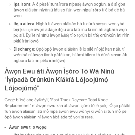
Ipa irora
: A ó pèsè ìtura ìrora nípasẹ̀ àwọn oògùn, a ó sì gba
àwọn aláìsàn níyànjú láti sọ fún wọn nípa ìṣòro tí ó bá dé bá
wọn.
Itọju ailera
: Nígbà tí àwọn aláìsàn bá ti dúró ṣinṣin, wọn yóò
bẹ̀rẹ̀ sí í ṣe àwọn adaṣe ìtọ́jú ara láti mú kí ìrìn àti agbára wọn
pọ̀ sí i. Èyí lè ní nínú àwọn ìṣísẹ̀ tí ó rọrùn bíi títẹ̀ orúnkún àti rírìn
pẹ̀lú ìrànlọ́wọ́.
Discharge
: Ọ̀pọ̀lọpọ̀ àwọn aláìsàn lè lọ sílé ní ọjọ́ kan náà, tí
wọ́n bá ní àwọn ìlànà pàtó kan, bí àmì àìlera tó dúró ṣinṣin àti
agbára láti rìn pẹ̀lú ìrànlọ́wọ́.
Àwọn Ewu àti Àwọn Ìṣòro Tó Wà Nínú
"Ìyípadà Orúnkún Kíákíá Lójoojúmọ́
Lójoojúmọ́"
Gẹ́gẹ́ bí iṣẹ́ abẹ èyíkéyìí, "Fast Track Daycare Total Knee
Replacement" ní àwọn ewu kan àti àwọn ìṣòro tó lè ṣẹlẹ̀. Ó ṣe pàtàkì
fún àwọn aláìsàn láti mọ̀ nípa àwọn ewu wọ̀nyí kí wọ́n sì tún mọ̀ pé
ọ̀pọ̀ àwọn aláìsàn ní àwọn àbájáde tó yọrí sí rere.
Awọn ewu ti o wọpọ
: