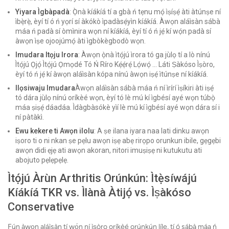
Yiyara Ìgbàpadà
: Ọ̀nà kíákíá tí a gbà ń tẹnu mọ́ ìṣíṣẹ́ àti àtúnṣe ní
ìbẹ̀rẹ̀, èyí tí ó ń yọrí sí àkókò ìpadàsẹ́yìn kíákíá. Àwọn aláìsàn sábà
máa ń padà sí òmìnira wọn ní kíákíá, èyí tí ó ń jẹ́ kí wọ́n padà sí
àwọn ìṣe ojoojúmọ́ àti ìgbòkègbodò wọn.
Imudara Itọju Irora
: Àwọn ọ̀nà ìtọ́jú ìrora tó ga jùlọ tí a lò nínú
Ìtọ́jú Ọjọ́ Ìtọ́jú Ọmọdé Tó Ń Ríro Kẹ́ẹ́rẹ́ Lọ́wọ́ ... Láti Ṣàkóso Ìṣòro,
èyí tó ń jẹ́ kí àwọn aláìsàn kópa nínú àwọn iṣẹ́ ìtúnṣe ní kíákíá.
Ilọsiwaju Imudara
Àwọn aláìsàn sábà máa ń ní ìrírí ìṣíkiri àti iṣẹ́
tó dára jùlọ nínú oríkèé wọn, èyí tó lè mú kí ìgbésí ayé wọn túbọ̀
máa ṣiṣẹ́ dáadáa. Ìdàgbàsókè yìí lè mú kí ìgbésí ayé wọn dára sí i
ní pàtàkì.
Ewu kekere ti Awọn ilolu
: A ṣe ilana iyara naa lati dinku awọn
iṣoro ti o ni nkan ṣe pẹlu awọn iṣẹ abẹ rirọpo orunkun ibile, gẹgẹbi
awọn didi ẹjẹ ati awọn akoran, nitori imuṣiṣẹ ni kutukutu ati
abojuto pẹlẹpẹlẹ.
Ìtọ́jú Àrùn Arthritis Orúnkún: Ìtẹ̀síwájú
Kíákíá TKR vs. Ìlànà Àtijọ́ vs. Ìṣàkóso
Conservative
Fún àwọn aláìsàn tí wọ́n ní ìṣòro oríkèé orúnkún líle, tí ó sábà máa ń