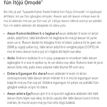
fún Ìtọ́jú Ọmọdé"
Bó tilẹ̀ jẹ́ pé “Ìyípadà Kẹ̀kẹ́ Padà Kíákíá fún Ìtọ́jú Ọmọdé” ní ọ̀pọ̀lọpọ̀
àǹfààní, kò yẹ fún gbogbo ènìyàn. Àwọn ipò àti àwọn nǹkan kan lè
mú kí aláìsàn má ṣe yẹ fún iṣẹ́ yìí. Lílóye àwọn ìdènà wọ̀nyí ṣe pàtàkì
fún rírí ààbò aláìsàn àti àbájáde tó dára jùlọ.
Awọn Komorbidities ti o lagbara
Àwọn aláìsàn tí wọ́n ní àrùn
ọkàn, ẹ̀dọ̀fóró, tàbí kíndìnrín tó lágbára lè má jẹ́ àwọn tó yẹ kí
wọ́n ṣe é. Àwọn àìsàn bí àtọ̀gbẹ tí kò ní ìdarí, ìṣànra tó le gan-an
(BMI ju ogójì ọdún lọ), tàbí àrùn ẹ̀dọ̀fóró onígbà pípẹ́ (COPD) lè
mú kí ewu àwọn ìṣòro pọ̀ sí i nígbà àti lẹ́yìn iṣẹ́ abẹ.
ikolu
: Kokoro eyikeyi ti o n ṣiṣẹ, paapaa ni orunkun tabi awọn
agbegbe ti o wa ni ayika rẹ, le ṣe idiwọ iṣẹ-abẹ. Kokoro kan le ja si
awọn ilolu nla, pẹlu ewu sepsis tabi ikuna fifi sori ẹrọ.
Didara Egungun Ko dara
Àwọn aláìsàn tí wọ́n ní àrùn
osteoporosis tàbí àwọn àrùn mìíràn tí ó ń mú kí egungun wọn
bàjẹ́ lè má yẹ fún iṣẹ́ yìí. Dídára egungun tó péye ṣe pàtàkì fún
gbígbé eékún sí ipò tó dára.
Awọn ailera Ẹjẹ
Àwọn ipò tí ó ní ipa lórí agbára aláìsàn láti tẹ̀lé
àwọn ìtọ́ni lẹ́yìn iṣẹ́-abẹ, bí àrùn ọpọlọ líle tàbí àwọn ìṣòro ìrònú
mìíràn, lè mú kí wọ́n má yẹ fún ètò ìtọ́jú kíákíá.