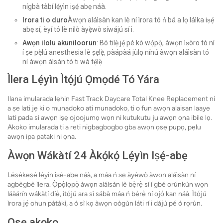
nígbà tàbí lẹ́yìn iṣẹ́ abẹ náà.
Irora ti o duro
Àwọn aláìsàn kan lè ní ìrora tó ń bá a lọ láìka iṣẹ́
abẹ sí, èyí tó lè nílò àyẹ̀wò síwájú sí i.
Awọn ilolu akuniloorun
: Bó tilẹ̀ jẹ́ pé kò wọ́pọ̀, àwọn ìṣòro tó ní
í ṣe pẹ̀lú anesthesia lè ṣẹlẹ̀, pàápàá jùlọ nínú àwọn aláìsàn tó
ní àwọn àìsàn tó ti wà tẹ́lẹ̀.
Ìlera Lẹ́yìn Ìtọ́jú Ọmọdé Tó Yára
Ilana imularada lẹhin Fast Track Daycare Total Knee Replacement ni
a ṣe lati jẹ ki o munadoko ati munadoko, ti o fun awọn alaisan laaye
lati pada si awọn iṣẹ ojoojumọ wọn ni kutukutu ju awọn ọna ibile lọ.
Akoko imularada ti a reti nigbagbogbo gba awọn ọsẹ pupọ, pẹlu
awọn ipa pataki ni ọna.
Àwọn Wákàtí 24 Àkọ́kọ́ Lẹ́yìn Iṣẹ́-abẹ
Lẹ́sẹ̀kẹsẹ̀ lẹ́yìn iṣẹ́-abẹ náà, a máa ń ṣe àyẹ̀wò àwọn aláìsàn ní
agbègbè ìlera. Ọ̀pọ̀lọpọ̀ àwọn aláìsàn lè bẹ̀rẹ̀ sí í gbé orúnkún wọn
láàárín wákàtí díẹ̀, ìtọ́jú ara sì sábà máa ń bẹ̀rẹ̀ ní ọjọ́ kan náà. Ìtọ́jú
ìrora jẹ́ ohun pàtàkì, a ó sì kọ àwọn oògùn láti rí i dájú pé ó rọrùn.
Ọsẹ akọkọ