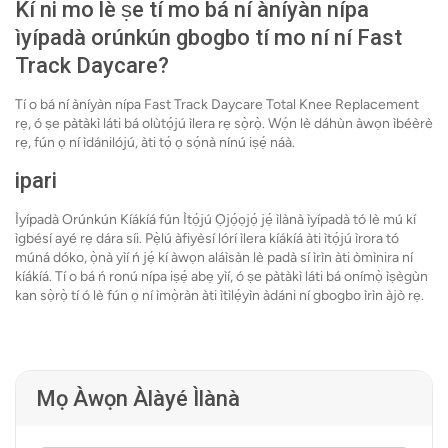
Kí ni mo lè ṣe tí mo bá ní àníyàn nípa
ìyípadà orúnkún gbogbo tí mo ní ní Fast
Track Daycare?
Tí o bá ní àníyàn nípa Fast Track Daycare Total Knee Replacement
rẹ, ó ṣe pàtàkì láti bá olùtọ́jú ìlera rẹ sọ̀rọ̀. Wọ́n lè dáhùn àwọn ìbéèrè
rẹ, fún ọ ní ìdánilójú, àti tọ́ ọ sọ́nà nínú iṣẹ́ náà.
ipari
Ìyípadà Orúnkún Kíákíá fún Ìtọ́jú Ọjọ́ọjọ́ jẹ́ ìlànà ìyípadà tó lè mú kí
ìgbésí ayé rẹ dára síi. Pẹ̀lú àfiyèsí lórí ìlera kíákíá àti ìtọ́jú ìrora tó
múná dóko, ọ̀nà yìí ń jẹ́ kí àwọn aláìsàn lè padà sí ìrìn àti òmìnira ní
kíákíá. Tí o bá ń ronú nípa iṣẹ́ abẹ yìí, ó ṣe pàtàkì láti bá onímọ̀ ìṣègùn
kan sọ̀rọ̀ tí ó lè fún ọ ní ìmọ̀ràn àti ìtìlẹ́yìn àdáni ní gbogbo ìrìn àjò rẹ.
Mọ Àwọn Àlàyé Ìlànà