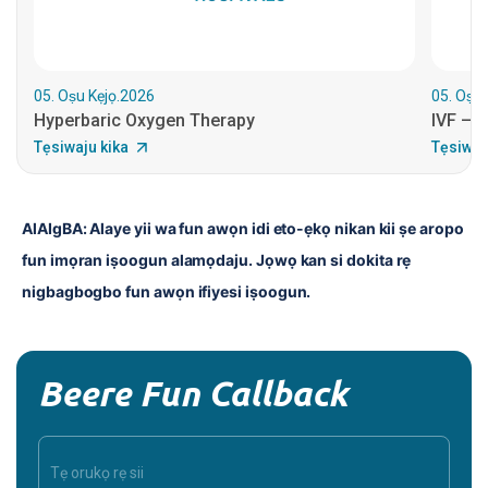
05. Oṣu Kẹjọ.2026
05. Oṣu 
Hyperbaric Oxygen Therapy
IVF – I
Tẹsiwaju kika
Tẹsiwaj
AlAIgBA: Alaye yii wa fun awọn idi eto-ẹkọ nikan kii ṣe aropo 
fun imọran iṣoogun alamọdaju. Jọwọ kan si dokita rẹ 
nigbagbogbo fun awọn ifiyesi iṣoogun.
Beere Fun Callback