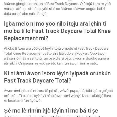
àtúnṣe gbogbo orúnkún ní Fast Track Daycare. Olùtọ́jú ìlera rẹ yóò
máa ṣe àtúnṣe sí ipò rẹ, yóò sì lè ṣe àtúnṣe sí àwọn oògùn láti rí i
dájú pé iṣẹ́ abẹ náà dára jù.
Igba melo ni mo yoo nilo itọju ara lẹhin ti
mo ba ti lo Fast Track Daycare Total Knee
Replacement mi?
Àkókò tí ìtọ́jú ara yóò gbà lẹ́yìn ìtọ́jú ọmọdé ní Fast Track Daycare
Total Knee Replacement yàtọ̀ síra láti ọ̀dọ̀ ẹnìkọ̀ọ̀kan. Ọ̀pọ̀ àwọn
aláìsàn ló máa ń ṣe ìtọ́jú fún ọ̀sẹ̀ díẹ̀ sí oṣù, tí wọ́n ń dojúkọ agbára
àti ìṣíkiri. Oníṣègùn rẹ yóò ṣe ètò kan fún àwọn àìní rẹ pàtó.
Kí ni àmì àwọn ìṣòro lẹ́yìn ìyípadà orúnkún
Fast Track Daycare Total?
Àwọn àmì ìṣòro lè ní ìrora tó pọ̀ sí i, wíwú, pupa, ibà, tàbí ìṣòro gbígbé
orúnkún. Tí o bá ní èyíkéyìí nínú àwọn àmì wọ̀nyí, kan sí olùtọ́jú ìlera
rẹ lẹ́sẹ̀kẹsẹ̀ fún àyẹ̀wò.
Ṣé mo lè rìnrìn àjò lẹ́yìn tí mo bá ti ṣe