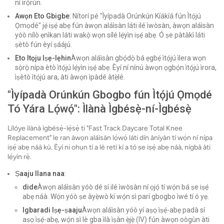
ní ìrọ̀rùn.
Awọn Eto Gbigbe
: Nítorí pé "Ìyípadà Orúnkún Kíákíá fún Ìtọ́jú
Ọmọdé" jẹ́ iṣẹ́ abẹ fún àwọn aláìsàn láti ilé ìwòsàn, àwọn aláìsàn
yóò nílò ẹnìkan láti wakọ̀ wọn sílé lẹ́yìn iṣẹ́ abẹ. Ó ṣe pàtàkì láti
ṣètò fún èyí ṣáájú.
Eto Itọju Iṣẹ-lẹhin
Àwọn aláìsàn gbọ́dọ̀ bá ẹgbẹ́ ìtọ́jú ìlera wọn
sọ̀rọ̀ nípa ètò ìtọ́jú lẹ́yìn iṣẹ́ abẹ. Èyí ní nínú àwọn ọgbọ́n ìtọ́jú ìrora,
ìṣètò ìtọ́jú ara, àti àwọn ìpàdé àtẹ̀lé.
"Ìyípadà Orúnkún Gbogbo fún Ìtọ́jú Ọmọdé
Tó Yára Lọ́wọ́": Ìlànà Ìgbésẹ̀-ní-Ìgbésẹ̀
Lílóye ìlànà ìgbésẹ̀-lẹ́sẹ̀ ti "Fast Track Daycare Total Knee
Replacement" le ran àwọn aláìsàn lọ́wọ́ láti dín àníyàn tí wọ́n ní nípa
iṣẹ́ abẹ náà kù. Èyí ni ohun tí a lè retí kí a tó ṣe iṣẹ́ abẹ náà, nígbà àti
lẹ́yìn rẹ̀.
Ṣaaju Ilana naa
:
dide
Àwọn aláìsàn yóò dé sí ilé ìwòsàn ní ọjọ́ tí wọ́n bá ṣe iṣẹ́
abẹ náà. Wọ́n yóò ṣe àyẹ̀wò kí wọ́n sì parí gbogbo ìwé tí ó yẹ.
Igbaradi Iṣẹ-ṣaaju
Àwọn aláìsàn yóò yí aṣọ ìṣẹ́-abẹ padà sí
aṣọ ìṣẹ́-abẹ, wọ́n sì lè gba ìlà ìṣàn ẹ̀jẹ̀ (IV) fún àwọn oògùn àti