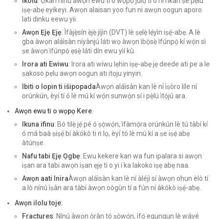
ikolu
: Ọkan ninu awọn ewu ti o wọpọ julọ ti o ni nkan ṣe pẹlu
iṣẹ-abẹ eyikeyi. Awọn alaisan yoo fun ni awọn oogun aporo
lati dinku eewu yii.
Awọn Ẹjẹ Ẹjẹ
: Ìfàjẹ̀sín ẹ̀jẹ̀ jíjìn (DVT) lè ṣẹlẹ̀ lẹ́yìn iṣẹ́-abẹ. A lè
gba àwọn aláìsàn níyànjú láti wọ àwọn ìbọ̀sẹ̀ ìfúnpọ̀ kí wọ́n sì
ṣe àwọn ìfúnpọ̀ ẹsẹ̀ láti dín ewu yìí kù.
Irora ati Ewiwu
: Irora ati wiwu lẹhin iṣẹ-abẹ jẹ deede ati pe a le
ṣakoso pẹlu awọn oogun ati itọju yinyin.
Ibiti o lopin ti išipopada
Àwọn aláìsàn kan lè ní ìṣòro líle ní
orúnkún, èyí tí ó lè mú kí wọ́n sunwọ̀n sí i pẹ̀lú ìtọ́jú ara.
Awọn ewu ti o wọpọ Kere
:
Ikuna ifinu
: Bó tilẹ̀ jẹ́ pé ó ṣọ̀wọ́n, ìfàmọ́ra orúnkún lè tú tàbí kí
ó má ​​baà ṣiṣẹ́ bí àkókò ti ń lọ, èyí tó lè mú kí a ṣe iṣẹ́ abẹ
àtúnṣe.
Nafu tabi Ẹjẹ Ọgbẹ
: Ewu kekere kan wa fun ipalara si awọn
iṣan ara tabi awọn iṣan ẹjẹ ti o yi i ka lakoko iṣẹ abẹ naa.
Awọn aati Inira
Àwọn aláìsàn kan lè ní àléjì sí àwọn ohun èlò tí
a lò nínú ìṣàn ara tàbí àwọn oògùn tí a fún ní àkókò iṣẹ́-abẹ.
Awọn ilolu toje
:
Fractures
: Nínú àwọn ọ̀ràn tó ṣọ̀wọ́n, ìfọ́ egungun lè wáyé