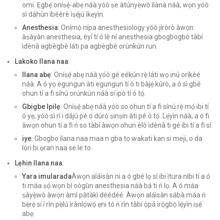
omi. Ẹgbẹ́ oníṣẹ́-abẹ náà yóò ṣe àtúnyẹ̀wò ìlànà náà, wọn yóò
sì dáhùn ìbéèrè ìṣẹ́jú ìkẹyìn.
Anesthesia
: Onímọ̀ nípa anesthesiology yóò jíròrò àwọn
àṣàyàn anesthesia, èyí tí ó lè ní anesthesia gbogbogbò tàbí
ìdènà agbègbè láti pa agbègbè orúnkún run.
Lakoko Ilana naa
:
Ilana abẹ
: Oníṣẹ́ abẹ náà yóò gé eékún rẹ̀ láti wọ inú oríkèé
náà. A ó yọ egungun àti egungun tí ó ti bàjẹ́ kúrò, a ó sì gbé
ohun tí a fi sínú orúnkún náà sí ipò tí ó tọ́.
Gbigbe Ipilẹ
: Oníṣẹ́ abẹ náà yóò so ohun tí a fi sínú rẹ̀ mọ́ ibi tí
ó yẹ, yóò sì rí i dájú pé ó dúró ṣinṣin àti pé ó tọ́. Lẹ́yìn náà, a ó fi
àwọn ohun tí a fi ń so tàbí àwọn ohun èlò ìdènà ti gé ibi tí a fi sí.
iye
: Gbogbo ilana naa maa n gba to wakati kan si meji, o da
lori bi ọran naa se le to.
Lẹhin Ilana naa
:
Yara imularada
Àwọn aláìsàn ni a ó gbé lọ sí ibi ìtura níbi tí a ó
ti máa ṣọ́ wọn bí oògùn anesthesia náà bá ti ń lọ. A ó máa
ṣàyẹ̀wò àwọn àmì pàtàkì déédéé. Àwọn aláìsàn sábà máa ń
bẹ̀rẹ̀ sí í rìn pẹ̀lú ìrànlọ́wọ́ ẹni tó ń rìn tàbí ọ̀pá ìrọ̀gbọ̀ lẹ́yìn iṣẹ́
abẹ.