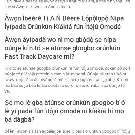
Fun idiyele deede ati awọn aṣayan itọju ti ara ẹni, a gba ọ niyanju lati
kan si Awọn ile-iwosan Apollo taara.
Àwọn Ìbéèrè Tí A Ń Béèrè Lọ́pọ̀lọpọ̀ Nípa
Ìyípadà Orúnkún Kíákíá fún Ìtọ́jú Ọmọdé
Àwọn àyípadà wo ni mo gbọ́dọ̀ ṣe nípa
oúnjẹ kí n tó ṣe àtúnṣe gbogbo orúnkún
Fast Track Daycare mi?
Kí o tó ṣe àtúnṣe gbogbo orúnkún rẹ fún ìtọ́jú ọmọdé, pọkàn pọ̀ sórí
oúnjẹ tó ní èròjà protein, vitamin àti mineral. Oúnjẹ bíi ẹran tí kò ní
ìwúwo, ẹja, èso àti ewébẹ̀ lè mú kí ara rẹ lágbára fún iṣẹ́ abẹ. Kí omi
má baà pọ̀ jù bẹ́ẹ̀ lọ. Bá dókítà rẹ sọ̀rọ̀ fún àwọn àbá nípa oúnjẹ tó
yẹ.
Ṣé mo lè gba àtúnṣe orúnkún gbogbo tí ó
lè yí padà fún ìtọ́jú ọmọdé ní kíákíá bí mo
bá dàgbà?
Bẹ́ẹ̀ni, àwọn aláìsàn àgbàlagbà lè ṣe ìyípadà orúnkún gbogbo ní ìtọ́jú