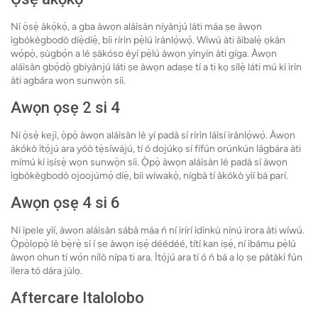
Ní ọ̀sẹ̀ àkọ́kọ́, a gba àwọn aláìsàn níyànjú láti máa ṣe àwọn
ìgbòkègbodò díẹ̀díẹ̀, bíi rírìn pẹ̀lú ìrànlọ́wọ́. Wíwú àti àìbalẹ̀ ọkàn
wọ́pọ̀, ṣùgbọ́n a lè ṣàkóso èyí pẹ̀lú àwọn yìnyín àti gíga. Àwọn
aláìsàn gbọ́dọ̀ gbìyànjú láti ṣe àwọn adaṣe tí a ti kọ sílẹ̀ láti mú kí ìrìn
àti agbára wọn sunwọ̀n síi.
Awọn ọsẹ 2 si 4
Ní ọ̀sẹ̀ kejì, ọ̀pọ̀ àwọn aláìsàn lè yí padà sí rírìn láìsí ìrànlọ́wọ́. Àwọn
àkókò ìtọ́jú ara yóò tẹ̀síwájú, tí ó dojúkọ sí fífún orúnkún lágbára àti
mímú kí ìṣísẹ̀ wọn sunwọ̀n síi. Ọ̀pọ̀ àwọn aláìsàn lè padà sí àwọn
ìgbòkègbodò ojoojúmọ́ díẹ̀, bíi wíwakọ̀, nígbà tí àkókò yìí bá parí.
Awọn ọsẹ 4 si 6
Ní ìpele yìí, àwọn aláìsàn sábà máa ń ní ìrírí ìdínkù nínú ìrora àti wíwú.
Ọ̀pọ̀lọpọ̀ lè bẹ̀rẹ̀ sí í ṣe àwọn iṣẹ́ déédéé, títí kan iṣẹ́, ní ìbámu pẹ̀lú
àwọn ohun tí wọ́n nílò nípa ti ara. Ìtọ́jú ara tí ó ń bá a lọ ṣe pàtàkì fún
ìlera tó dára jùlọ.
Aftercare Italolobo