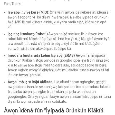
Fast Track:
Isẹ abẹ Invive kere (MIS)
: Ọ̀nà yìí ní àwọn ìgé kékeré àti ìdènà sí
àwọn àsopọ̀ tó yí i ká díẹ̀ ní ìfiwéra pẹ̀lú iṣẹ́ abẹ ìyípadà orúnkún
àṣà. MIS lè mú kí ìrora dínkù, kí ó yára padà sípò, kí ó sì dín àpá
kù.
Iṣẹ abẹ Iranlọwọ Robotik
Àwọn oníṣẹ́ abẹ kan lè lo àwọn ẹ̀rọ
robot láti mú kí iṣẹ́ náà péye síi. Ìmọ̀ ẹ̀rọ yìí ń jẹ́ kí a gbé àwọn ẹ̀yà
ara prosthetic náà sí i lọ́nà tó péye, èyí tí ó lè mú kí àbájáde
sunwọ̀n síi àti dín àkókò ìpadàbọ̀sípò kù.
Imudara Imularada Lẹhin Iṣẹ abẹ (ERAS) Awọn ilana
Ìyípadà
Orúnkún Kíákíá ní ìtọ́jú ọmọdé ní gbogbo ìgbà, èyí tí ó ní nínú ẹ̀kọ́
kí a tó ṣe iṣẹ́ abẹ, ìtọ́jú ìrora tó dára jùlọ, àti ìdàgbàsókè ní ìbẹ̀rẹ̀.
Àwọn ọgbọ́n wọ̀nyí ń gbìyànjú láti mú àkókò ìtura sunwọ̀n síi àti
láti dín àwọn ìṣòro kù.
Àwọn Ìmọ̀-ẹ̀rọ Ìtọ́jú Aláìsàn
: Lilo akuniloorun agbegbe, gẹgẹbi
awọn idena iṣan, le ṣe iranlọwọ lati ṣakoso irora daradara lakoko
ti o dinku awọn ipa ẹgbẹ ti o ni nkan ṣe pẹlu akuniloorun
gbogbogbo. Ọna yii ngbanilaaye awọn alaisan lati bọsipọ ni itunu
diẹ sii ki wọn si pada si ile ni kutukutu.
Àwọn Ìdènà fún "Ìyípadà Orúnkún Kíákíá