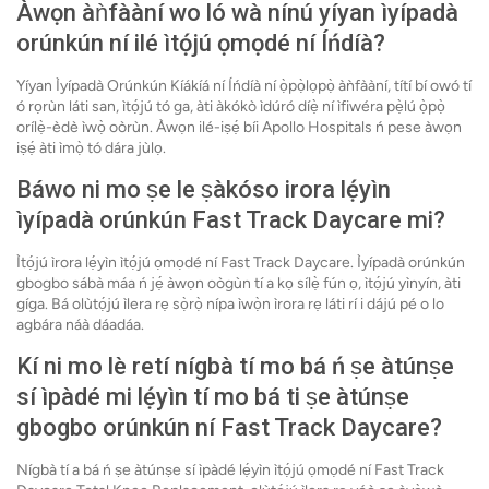
Àwọn àǹfààní wo ló wà nínú yíyan ìyípadà
orúnkún ní ilé ìtọ́jú ọmọdé ní Íńdíà?
Yíyan Ìyípadà Orúnkún Kíákíá ní Íńdíà ní ọ̀pọ̀lọpọ̀ àǹfààní, títí bí owó tí
ó rọrùn láti san, ìtọ́jú tó ga, àti àkókò ìdúró díẹ̀ ní ìfiwéra pẹ̀lú ọ̀pọ̀
orílẹ̀-èdè ìwọ̀ oòrùn. Àwọn ilé-iṣẹ́ bíi Apollo Hospitals ń pese àwọn
iṣẹ́ àti ìmọ̀ tó dára jùlọ.
Báwo ni mo ṣe le ṣàkóso irora lẹ́yìn
ìyípadà orúnkún Fast Track Daycare mi?
Ìtọ́jú ìrora lẹ́yìn ìtọ́jú ọmọdé ní Fast Track Daycare. Ìyípadà orúnkún
gbogbo sábà máa ń jẹ́ àwọn oògùn tí a kọ sílẹ̀ fún ọ, ìtọ́jú yìnyín, àti
gíga. Bá olùtọ́jú ìlera rẹ sọ̀rọ̀ nípa ìwọ̀n ìrora rẹ láti rí i dájú pé o lo
agbára náà dáadáa.
Kí ni mo lè retí nígbà tí mo bá ń ṣe àtúnṣe
sí ìpàdé mi lẹ́yìn tí mo bá ti ṣe àtúnṣe
gbogbo orúnkún ní Fast Track Daycare?
Nígbà tí a bá ń ṣe àtúnṣe sí ìpàdé lẹ́yìn ìtọ́jú ọmọdé ní Fast Track