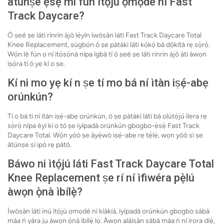
àtúnṣe ẹsẹ̀ mi fún ìtọ́jú ọmọdé ní Fast
Track Daycare?
Ó ṣeé ṣe láti rìnrìn àjò lẹ́yìn ìwòsàn láti Fast Track Daycare Total
Knee Replacement, ṣùgbọ́n ó ṣe pàtàkì láti kọ́kọ́ bá dókítà rẹ sọ̀rọ̀.
Wọ́n lè fún ọ ní ìtọ́sọ́nà nípa ìgbà tí ó ṣeé ṣe láti rìnrìn àjò àti àwọn
ìṣọ́ra tí ó yẹ kí o ṣe.
Kí ni mo yẹ kí n ṣe tí mo bá ní ìtàn iṣẹ́-abẹ
orúnkún?
Tí o bá ti ní ìtàn iṣẹ́-abẹ orúnkún, ó ṣe pàtàkì láti bá olùtọ́jú ìlera rẹ
sọ̀rọ̀ nípa èyí kí o tó ṣe ìyípadà orúnkún gbogbo-ẹ̀sẹ̀ Fast Track
Daycare Total. Wọ́n yóò ṣe àyẹ̀wò iṣẹ́-abẹ rẹ tẹ́lẹ̀, wọn yóò sì ṣe
àtúnṣe sí ipò rẹ pàtó.
Báwo ni ìtọ́jú láti Fast Track Daycare Total
Knee Replacement ṣe rí ní ìfiwéra pẹ̀lú
àwọn ọ̀nà ìbílẹ̀?
Ìwòsàn láti inú ìtọ́jú ọmọdé ní kíákíá, ìyípadà orúnkún gbogbo sábà
máa ń yára ju àwọn ọ̀nà ìbílẹ̀ lọ. Àwọn aláìsàn sábà máa ń ní ìrora díẹ̀,