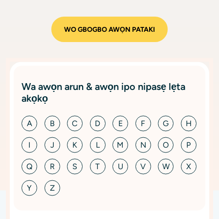
WO GBOGBO AWỌN PATAKI
Wa awọn arun & awọn ipo nipasẹ lẹta
akọkọ
A
B
C
D
E
F
G
H
I
J
K
L
M
N
O
P
Q
R
S
T
U
V
W
X
Y
Z