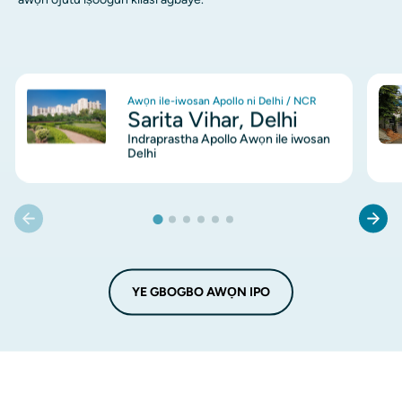
aworan
awo
Awọn ile-iwosan Apollo ni Delhi / NCR
Sarita Vihar, Delhi
Indraprastha Apollo Awọn ile iwosan
Delhi
YE GBOGBO AWỌN IPO