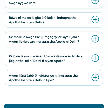
awọn ayẹwo ilera?
Báwo ni mo ṣe le gba èrò kejì ní Indraprastha
Apollo Hospitals Delhi?
Ṣe mo le lo awọn iṣẹ ijumọsọrọ lori ayelujara ni
Awọn ile-iwosan Indraprastha Apollo ni Delhi?
Kí ló dé tí àwọn aláìsàn tó ń wá ilé ìwòsàn tó dára
jùlọ nítòsí mi ní Delhi fi ń yan Apollo?
Àwọn ìlànà ààbò àti dídára wo ni Indraprastha
Apollo Hospitals Delhi ń tẹ̀lé?