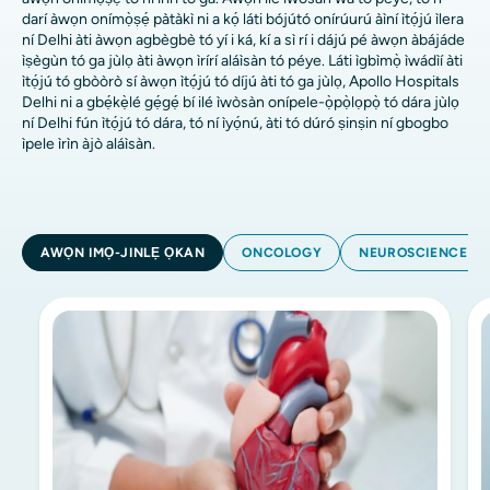
darí àwọn onímọ̀ṣẹ́ pàtàkì ni a kọ́ láti bójútó onírúurú àìní ìtọ́jú ìlera
ní Delhi àti àwọn agbègbè tó yí i ká, kí a sì rí i dájú pé àwọn àbájáde
ìṣègùn tó ga jùlọ àti àwọn ìrírí aláìsàn tó péye. Láti ìgbìmọ̀ ìwádìí àti
ìtọ́jú tó gbòòrò sí àwọn ìtọ́jú tó díjú àti tó ga jùlọ, Apollo Hospitals
Delhi ni a gbẹ́kẹ̀lé gẹ́gẹ́ bí ilé ìwòsàn onípele-ọ̀pọ̀lọpọ̀ tó dára jùlọ
ní Delhi fún ìtọ́jú tó dára, tó ní ìyọ́nú, àti tó dúró ṣinṣin ní gbogbo
ìpele ìrìn àjò aláìsàn.
AWỌN IMỌ-JINLẸ ỌKAN
ONCOLOGY
NEUROSCIENCE