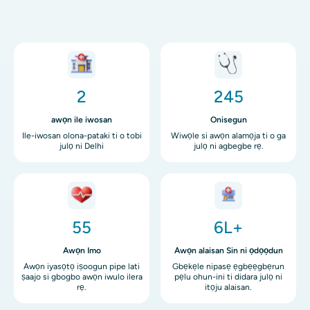
aworan
aworan
2
245
awọn ile iwosan
Onisegun
Ile-iwosan olona-pataki ti o tobi
Wiwọle si awọn alamọja ti o ga
julọ ni Delhi
julọ ni agbegbe rẹ.
aworan
aworan
55
6L+
Awọn Imo
Awọn alaisan Sin ni ọdọọdun
Awọn iyasọtọ iṣoogun pipe lati
Gbẹkẹle nipasẹ ẹgbẹẹgbẹrun
ṣaajo si gbogbo awọn iwulo ilera
pẹlu ohun-ini ti didara julọ ni
rẹ.
itọju alaisan.