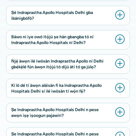
Ṣé Indraprastha Apollo Hospitals Delhi gba
ìbánigbófò?
Báwo ni iye owó ìtọ́jú ṣe hàn gbangba tó ní
Indraprastha Apollo Hospitals ní Delhi?
Ǹjẹ́ àwọn ilé ìwòsàn Indraprastha Apollo ní Delhi
gbẹ́kẹ̀lé fún àwọn ìtọ́jú tó díjú àti tó ga jùlọ?
Kí ló dé tí àwọn aláìsàn fi ka Indraprastha Apollo
Hospitals Delhi sí ilé ìwòsàn tí wọ́n fẹ́?
Ṣe Indraprastha Apollo Hospitals Delhi n pese
awọn iṣẹ iṣoogun pajawiri?
Ṣe Indraprastha Apollo Hospitals Delhi n pese