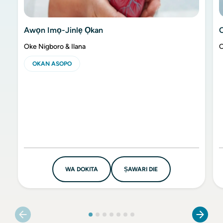
Awọn Imọ-Jinlẹ Ọkan
Oke Nigboro & Ilana
O
OKAN ASOPO
WA DOKITA
ṢAWARI DIE