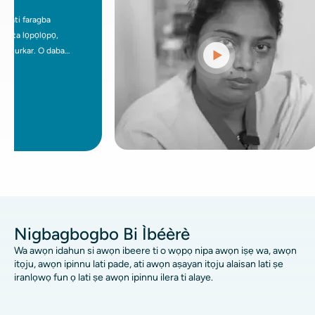
faragba
ọpọlọpọ,
ar. O daba
e iṣẹ abẹ. Dókítà
mi sì balẹ̀.
, eyiti kii yoo
oṣu mẹta sẹhin
nu iyipada-aye
 iṣẹ abẹ.
Nigbagbogbo Bi Ìbéèrè
Wa awọn idahun si awọn ibeere ti o wọpọ nipa awọn iṣẹ wa, awọn
itọju, awọn ipinnu lati pade, ati awọn aṣayan itọju alaisan lati ṣe
iranlọwọ fun ọ lati ṣe awọn ipinnu ilera ti alaye.