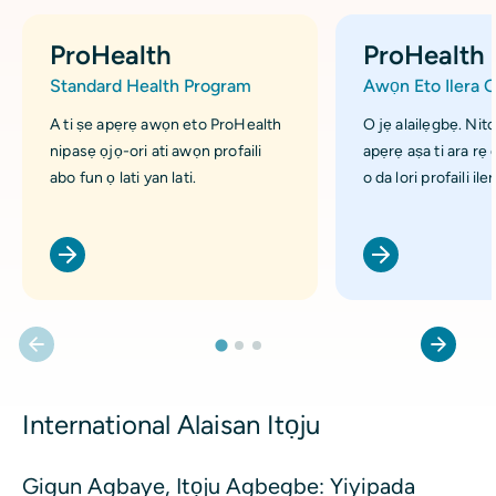
ProHealth
ProHealth 
Standard Health Program
Awọn Eto Ilera 
A ti ṣe apẹrẹ awọn eto ProHealth
O jẹ alailẹgbẹ. Nito
nipasẹ ọjọ-ori ati awọn profaili
apẹrẹ aṣa ti ara rẹ 
abo fun ọ lati yan lati.
o da lori profaili ile
International Alaisan Itọju
Gigun Agbaye, Itọju Agbegbe: Yiyipada