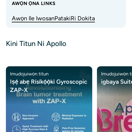
AWỌN ỌNA LINKS
Awọn Ile Iwosan
Pataki
Ri Dokita
Kini Titun Ni Apollo
Imudojuiwọn titun
Imudojuiwọn t
Iṣẹ́ abẹ Rísíkọ́ọ̀kì Gyroscopic
igbaya Suit
ZAP-X