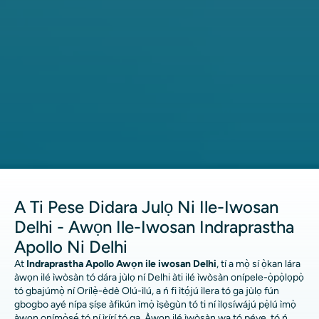
A Ti Pese Didara Julọ Ni Ile-Iwosan
Delhi - Awọn Ile-Iwosan Indraprastha
Apollo Ni Delhi
At
Indraprastha Apollo Awọn ile iwosan Delhi
, tí a mọ̀ sí ọ̀kan lára ​​
àwọn ilé ìwòsàn tó dára jùlọ ní Delhi àti ilé ìwòsàn onípele-ọ̀pọ̀lọpọ̀
tó gbajúmọ̀ ní Orílẹ̀-èdè Olú-ìlú, a ń fi ìtọ́jú ìlera tó ga jùlọ fún
gbogbo ayé nípa ṣíṣe àfikún ìmọ̀ ìṣègùn tó ti ní ìlọsíwájú pẹ̀lú ìmọ̀
àwọn onímọ̀ṣẹ́ tó ní ìrírí tó ga. Àwọn ilé ìwòsàn wa tó péye, tó ń