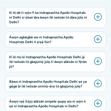
Kí ló dé tí wọ́n fi ka Indraprastha Apollo Hospitals
ní Delhi sí ọ̀kan lára ​​àwọn ilé ìwòsàn tó dára jùlọ ní
Delhi?
Àwọn agbègbè wo ni Indraprastha Apollo
Hospitals Delhi ń ṣiṣẹ́ fún?
Kí ló mú kí Indraprastha Apollo Hospitals Delhi jẹ́
ilé ìwòsàn tó gbajúmọ̀ jùlọ tí àwọn aláìsàn sì fẹ́ràn
jù?
Báwo ni Indraprastha Apollo Hospitals Delhi ṣe yẹ
gẹ́gẹ́ bí ilé ìwòsàn onímọ̀-ẹ̀rọ tó gbajúmọ̀ jùlọ?
Àwọn iṣẹ́ ìtọ́jú aláìsàn onípele-pupọ wo ni wọ́n ń
ṣe ní Indraprastha Apollo Hospitals ní Delhi?