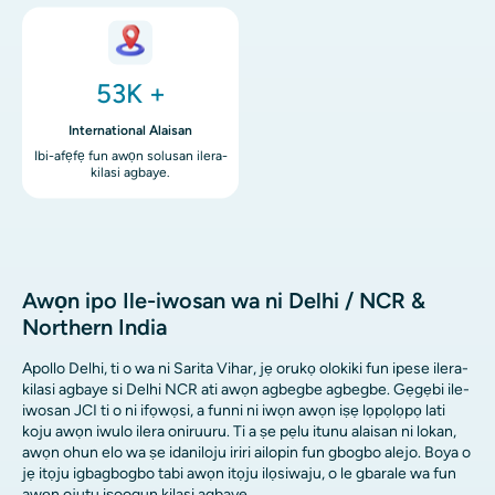
aworan
53K +
International Alaisan
Ibi-afẹfẹ fun awọn solusan ilera-
kilasi agbaye.
Awọn ipo Ile-iwosan wa ni Delhi / NCR &
Northern India
Apollo Delhi, ti o wa ni Sarita Vihar, jẹ orukọ olokiki fun ipese ilera-
kilasi agbaye si Delhi NCR ati awọn agbegbe agbegbe. Gẹgẹbi ile-
iwosan JCI ti o ni ifọwọsi, a funni ni iwọn awọn iṣẹ lọpọlọpọ lati
koju awọn iwulo ilera oniruuru. Ti a ṣe pẹlu itunu alaisan ni lokan,
awọn ohun elo wa ṣe idaniloju iriri ailopin fun gbogbo alejo. Boya o
jẹ itọju igbagbogbo tabi awọn itọju ilọsiwaju, o le gbarale wa fun
awọn ojutu iṣoogun kilasi agbaye.