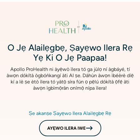
aworan
O Jẹ Alailẹgbẹ, Ṣayẹwo Ilera Rẹ
Yẹ Ki O Jẹ Paapaa!
Apollo ProHealth ni àyẹ̀wò ìlera tó ga jùlọ ní àgbáyé, tí
àwọn dókítà ògbóǹkangí àti AI ṣe. Dáhùn àwọn ìbéèrè díẹ̀
kí a lè ṣe ètò ìlera tó yàtọ̀ síra fún ọ pẹ̀lú dókítà ọ̀fẹ́ àti
àwọn ìgbìmọ̀ràn onímọ̀ nípa ìlera!
Ṣe akanṣe Ṣayẹwo Ilera Alailẹgbẹ Rẹ
AYẸWO ILERA IWE