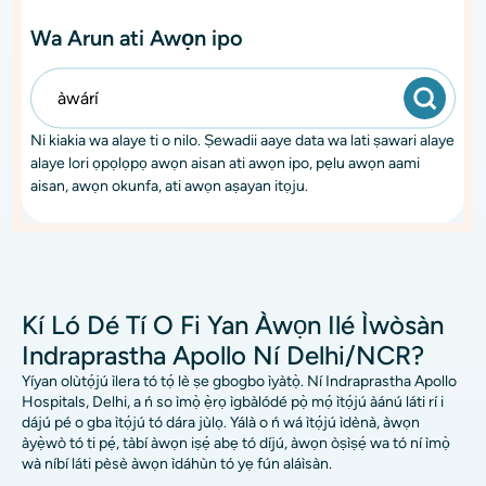
Wa Arun ati Awọn ipo
Ni kiakia wa alaye ti o nilo. Ṣewadii aaye data wa lati ṣawari alaye
alaye lori ọpọlọpọ awọn aisan ati awọn ipo, pẹlu awọn aami
aisan, awọn okunfa, ati awọn aṣayan itọju.
Kí Ló Dé Tí O Fi Yan Àwọn Ilé Ìwòsàn
Indraprastha Apollo Ní Delhi/NCR?
Yíyan olùtọ́jú ìlera tó tọ́ lè ṣe gbogbo ìyàtọ̀. Ní Indraprastha Apollo
Hospitals, Delhi, a ń so ìmọ̀ ẹ̀rọ ìgbàlódé pọ̀ mọ́ ìtọ́jú àánú láti rí i
dájú pé o gba ìtọ́jú tó dára jùlọ. Yálà o ń wá ìtọ́jú ìdènà, àwọn
àyẹ̀wò tó ti pẹ́, tàbí àwọn iṣẹ́ abẹ tó díjú, àwọn òṣìṣẹ́ wa tó ní ìmọ̀
wà níbí láti pèsè àwọn ìdáhùn tó yẹ fún aláìsàn.