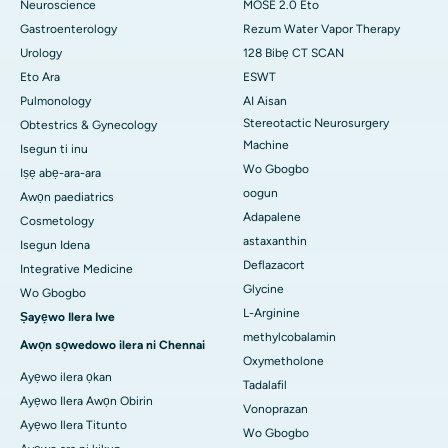
Neuroscience
MOSE 2.0 Eto
Gastroenterology
Rezum Water Vapor Therapy
Urology
128 Bibẹ CT SCAN
Eto Ara
ESWT
Pulmonology
AI Aisan
Stereotactic Neurosurgery
Obtestrics & Gynecology
Machine
Isegun ti inu
Wo Gbogbo
Iṣẹ abẹ-ara-ara
oogun
Awọn paediatrics
Adapalene
Cosmetology
astaxanthin
Isegun Idena
Deflazacort
Integrative Medicine
Glycine
Wo Gbogbo
L-Arginine
Ṣayẹwo Ilera Iwe
methylcobalamin
Awọn sọwedowo ilera ni Chennai
Oxymetholone
Ayẹwo ilera ọkan
Tadalafil
Ayẹwo Ilera Awọn Obirin
Vonoprazan
Ayẹwo Ilera Titunto
Wo Gbogbo