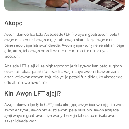
Akopọ
Awọn Idanwo Iṣẹ Ẹdọ Aiṣedeede (LFT) waye nigbati awọn ipele ti
awọn ensaemusi, awọn ọlọjẹ, tabi awọn nkan ti a ṣe iwọn ninu
panẹli ẹdọ yapa lati iwọn deede. Awọn iyapa wọnyi le ṣe afihan ibajẹ
ẹdọ, arun, tabi awọn ọran ilera eto eto miiran ti o nilo akiyesi
iṣoogun.
Abajade LFT ajeji kii ṣe nigbagbogbo jẹrisi ayẹwo kan pato ṣugbọn
o ṣiṣẹ bi itọkasi pataki fun iwadii siwaju. Loye awọn idi, awọn aami
aisan, ati awọn aṣayan itọju ti o yẹ jẹ pataki fun didojukọ aiṣedeede
ẹdọ ati idilọwọ awọn ilolu.
Kini Awọn LFT ajeji?
Awọn Idanwo Iṣẹ Ẹdọ (LFT) pẹlu akojọpọ awọn idanwo ẹjẹ ti o wọn
awọn enzymu, awọn ọlọjẹ, ati awọn ipele bilirubin. Awọn abajade
ajeji waye nigbati awọn iye wọnyi ba kọja tabi ṣubu ni isalẹ awọn
sakani deede wọn.