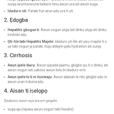
ounjẹ iwọntunwọnsi kekere ninu awọn ọra ati awọn suga.
Idaduro oti:
Pataki fun arun ẹdọ ọra ti ọti.
2. Ẹdọgba
Hepatitis gbogun ti:
Awọn oogun ọlọjẹ lati dinku ọlọjẹ ati dinku
iredodo ẹdọ.
Ọti-lile tabi Hepatitis Majele:
Idaduro ọti-lile ati yiyọ majele ti o
ṣẹ tabi oogun jẹ pataki. Itọju atilẹyin pẹlu hydration ati ounjẹ.
3. Cirrhosis
Awọn ipele ibẹrẹ:
Awọn iyipada ijẹẹmu, gbigbe iyọ ti o dinku, ati
awọn oogun lati ṣakoso awọn ilolu bi idaduro omi.
Awọn ipele to ti ni ilọsiwaju:
Awọn alaisan le nilo gbigbe ẹdọ ni
awọn ọran ti ikuna ẹdọ.
4. Aisan ti iṣelọpọ
Ṣiṣakoso awọn ẹya ara ẹni gẹgẹbi:
suga ẹjẹ (nipasẹ awọn oogun tabi hisulini).