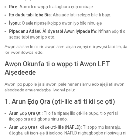
Rirẹ:
Aami ti o wọpọ ti ailagbara ẹdọ onibaje.
Ito dudu tabi Igbẹ Bia:
Abajade lati iṣelọpọ bile ti bajẹ.
Ìyọnu:
O ṣẹlẹ nipasẹ ikojọpọ awọn iyọ bile ninu ẹjẹ.
Pipadanu Àdánù Àìlóye tabi Awọn Iyipada Ifẹ:
Nfihan ẹdọ ti o
ṣeeṣe tabi awọn ipo eto.
Awọn alaisan le ni iriri awọn aami aiṣan wọnyi ni irẹwẹsi tabi lile, da
lori iwọn ilowosi ẹdọ.
Awọn Okunfa ti o wọpọ ti Awọn LFT
Aiṣedeede
Awọn ipo pupọ le ja si awọn ipele henensiamu ẹdọ ajeji ati awọn
aiṣedeede amuaradagba. Iwọnyi pẹlu:
1. Arun Ẹdọ Ọra (ọti-lile ati ti kii ṣe ọti)
Arun Ẹdọ Ọra Ọti:
Ti o fa nipasẹ lilo ọti-lile pupọ, ti o yori si
ikojọpọ ọra ati igbona ninu ẹdọ.
Arun Ẹdọ Ọra ti kii ṣe Ọti-lile (NAFLD):
Ti sopọ mọ isanraju,
àtọgbẹ, ati iṣọn-ẹjẹ ti iṣelọpọ. NAFLD nigbagbogbo nlọsiwaju ni