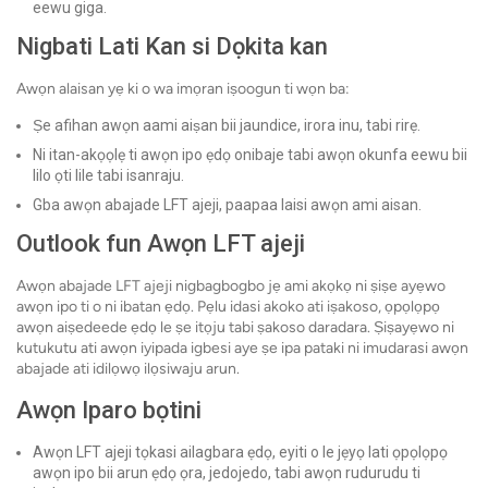
eewu giga.
Nigbati Lati Kan si Dọkita kan
Awọn alaisan yẹ ki o wa imọran iṣoogun ti wọn ba:
Ṣe afihan awọn aami aiṣan bii jaundice, irora inu, tabi rirẹ.
Ni itan-akọọlẹ ti awọn ipo ẹdọ onibaje tabi awọn okunfa eewu bii
lilo ọti lile tabi isanraju.
Gba awọn abajade LFT ajeji, paapaa laisi awọn ami aisan.
Outlook fun Awọn LFT ajeji
Awọn abajade LFT ajeji nigbagbogbo jẹ ami akọkọ ni ṣiṣe ayẹwo
awọn ipo ti o ni ibatan ẹdọ. Pẹlu idasi akoko ati iṣakoso, ọpọlọpọ
awọn aiṣedeede ẹdọ le ṣe itọju tabi ṣakoso daradara. Ṣiṣayẹwo ni
kutukutu ati awọn iyipada igbesi aye ṣe ipa pataki ni imudarasi awọn
abajade ati idilọwọ ilọsiwaju arun.
Awọn Iparo bọtini
Awọn LFT ajeji tọkasi ailagbara ẹdọ, eyiti o le jẹyọ lati ọpọlọpọ
awọn ipo bii arun ẹdọ ọra, jedojedo, tabi awọn rudurudu ti