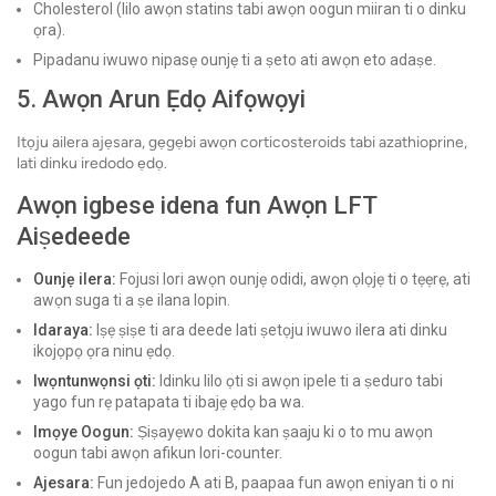
Cholesterol (lilo awọn statins tabi awọn oogun miiran ti o dinku
ọra).
Pipadanu iwuwo nipasẹ ounjẹ ti a ṣeto ati awọn eto adaṣe.
5. Awọn Arun Ẹdọ Aifọwọyi
Itọju ailera ajẹsara, gẹgẹbi awọn corticosteroids tabi azathioprine,
lati dinku iredodo ẹdọ.
Awọn igbese idena fun Awọn LFT
Aiṣedeede
Ounjẹ ilera:
Fojusi lori awọn ounjẹ odidi, awọn ọlọjẹ ti o tẹẹrẹ, ati
awọn suga ti a ṣe ilana lopin.
Idaraya:
Iṣẹ ṣiṣe ti ara deede lati ṣetọju iwuwo ilera ati dinku
ikojọpọ ọra ninu ẹdọ.
Iwọntunwọnsi ọti:
Idinku lilo ọti si awọn ipele ti a ṣeduro tabi
yago fun rẹ patapata ti ibajẹ ẹdọ ba wa.
Imọye Oogun:
Ṣiṣayẹwo dokita kan ṣaaju ki o to mu awọn
oogun tabi awọn afikun lori-counter.
Ajesara:
Fun jedojedo A ati B, paapaa fun awọn eniyan ti o ni