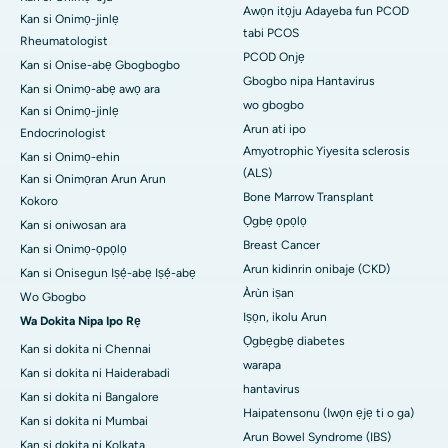
Awọn itọju Adayeba fun PCOD
Kan si Onimọ-jinlẹ
tabi PCOS
Rheumatologist
PCOD Onjẹ
Kan si Onise-abẹ Gbogbogbo
Gbogbo nipa Hantavirus
Kan si Onimọ-abẹ awọ ara
wo gbogbo
Kan si Onimọ-jinlẹ
Arun ati ipo
Endocrinologist
Amyotrophic Yiyesita sclerosis
Kan si Onimọ-ehin
(ALS)
Kan si Onimọran Arun Arun
Bone Marrow Transplant
Kokoro
Ọgbẹ ọpọlọ
Kan si oniwosan ara
Breast Cancer
Kan si Onimọ-ọpọlọ
Arun kidinrin onibaje (CKD)
Kan si Onisegun Iṣẹ́-abẹ Iṣẹ́-abẹ
Àrùn iṣan
Wo Gbogbo
Iṣọn, ikolu Arun
Wa Dokita Nipa Ipo Rẹ
Ọgbẹgbẹ diabetes
Kan si dokita ni Chennai
warapa
Kan si dokita ni Haiderabadi
hantavirus
Kan si dokita ni Bangalore
Haipatensonu (Iwọn ẹjẹ ti o ga)
Kan si dokita ni Mumbai
Arun Bowel Syndrome (IBS)
Kan si dokita ni Kolkata