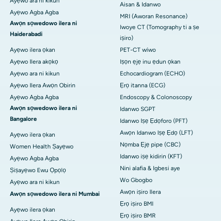
Ayẹwo ara ni kikun
Aisan & Idanwo
Ayẹwo Agba Agba
MRI (Aworan Resonance)
Awọn sọwedowo ilera ni
Iwoye CT (Tomography ti a ṣe
Haiderabadi
iṣiro)
Ayẹwo ilera ọkan
PET-CT wíwo
Ayẹwo Ilera akọkọ
Iṣọn ẹjẹ inu ẹdun ọkan
Ayẹwo ara ni kikun
Echocardiogram (ECHO)
Ayẹwo Ilera Awọn Obirin
Ẹrọ itanna (ECG)
Ayẹwo Agba Agba
Endoscopy & Colonoscopy
Awọn sọwedowo ilera ni
Idanwo SGPT
Bangalore
Idanwo Iṣẹ Ẹdọforo (PFT)
Awọn Idanwo Iṣẹ Ẹdọ (LFT)
Ayẹwo ilera ọkan
Nọmba Ẹjẹ pipe (CBC)
Women Health Ṣayẹwo
Idanwo iṣẹ kidirin (KFT)
Ayẹwo Agba Agba
Nini alafia & Igbesi aye
Ṣiṣayẹwo Ewu Ọpọlọ
Wo Gbogbo
Ayẹwo ara ni kikun
Awọn iṣiro Ilera
Awọn sọwedowo ilera ni Mumbai
Ẹrọ iṣiro BMI
Ayẹwo ilera ọkan
Ẹrọ iṣiro BMR