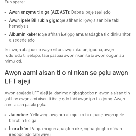
Fun apere:
Awọn enzymu ti o ga (ALT, AST):
Dabaa ibajẹ sẹẹli ẹdọ.
Awọn ipele Bilirubin giga:
Ṣe afihan idilọwọ sisan bile tabi
hemolysis.
Albumin kekere:
Ṣe afihan iṣelọpọ amuaradagba ti o dinku nitori
aiṣedede ẹdọ.
Iru awọn abajade le waye nitori awọn akoran, igbona, awọn
rudurudu ti iṣelọpọ, tabi paapaa awọn nkan ita bi awọn oogun ati
mimu oti.
Awọn aami aisan ti o ni nkan ṣe pẹlu awọn
LFT ajeji
Awọn abajade LFT ajeji jẹ idanimọ nigbagbogbo ni awọn alaisan ti n
ṣafihan awọn ami aisan ti ibajẹ ẹdọ tabi awọn ipo ti o jọmọ. Awọn
aami aisan pataki pẹlu:
Jaundice:
Yellowing awọ ara ati oju ti o fa nipasẹ awọn ipele
bilirubin ti o ga.
Ìrora Ìkùn:
Paapa ni igun apa ọtun oke, nigbagbogbo nfihan
iredodo ẹdọ tabi wiwu.