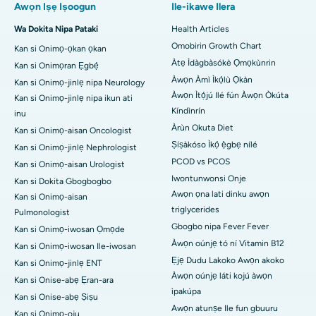
Awọn Iṣẹ Iṣoogun
Ile-ikawe Ilera
Wa Dokita Nipa Pataki
Health Articles
Omobirin Growth Chart
Kan si Onimọ-ọkan ọkan
Àtẹ Ìdàgbàsókè Ọmọkùnrin
Kan si Onimọran Ẹgbẹ́
Àwọn Àmì Ìkọ́lù Ọkàn
Kan si Onimọ-jinlẹ nipa Neurology
Àwọn Ìtọ́jú Ilé fún Àwọn Òkúta
Kan si Onimọ-jinlẹ nipa ikun ati
Kíndìnrín
inu
Àrùn Okuta Diet
Kan si Onimọ-aisan Oncologist
Ṣíṣàkóso Ìkọ́ ẹ̀gbẹ nílé
Kan si Onimọ-jinlẹ Nephrologist
PCOD vs PCOS
Kan si Onimọ-aisan Urologist
Iwontunwonsi Onje
Kan si Dokita Gbogbogbo
Awọn ọna lati dinku awọn
Kan si Onimọ-aisan
triglycerides
Pulmonologist
Gbogbo nipa Fever Fever
Kan si Onimọ-iwosan Ọmọde
Àwọn oúnjẹ tó ní Vitamin B12
Kan si Onimọ-iwosan Ile-iwosan
Ẹjẹ Dudu Lakoko Awọn akoko
Kan si Onimọ-jinlẹ ENT
Àwọn oúnjẹ láti kojú àwọn
Kan si Onise-abẹ Ẹran-ara
ìpakúpa
Kan si Onise-abẹ Ṣiṣu
Awọn atunṣe Ile fun gbuuru
Kan si Onimọ-oju