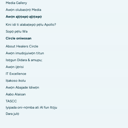
Media Gallery
Awọn olubasọrọ Media
Awọn ajọṣepọ ajọṣepọ
Kini idi ti alabaṣepọ pẹlu Apollo?
Sopọ pẹlu Wa
Circle oniwosan
About Healers Circle
Awọn imudojuiwọn titun
Isẹgun Didara & amupu;
Awọn ijẹrisi
IT Excellence
Iṣakoso ikolu
Awọn Abajade Idiwọn
Aabo Alaisan
TASCC
Iyipada oni-nọmba ati AI fun Itọju
Dara julọ