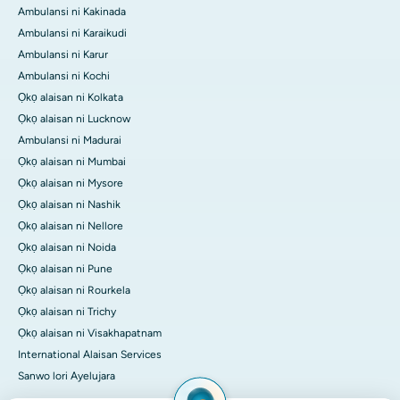
Ambulansi ni Kakinada
Ambulansi ni Karaikudi
Ambulansi ni Karur
Ambulansi ni Kochi
Ọkọ alaisan ni Kolkata
Ọkọ alaisan ni Lucknow
Ambulansi ni Madurai
Ọkọ alaisan ni Mumbai
Ọkọ alaisan ni Mysore
Ọkọ alaisan ni Nashik
Ọkọ alaisan ni Nellore
Ọkọ alaisan ni Noida
Ọkọ alaisan ni Pune
Ọkọ alaisan ni Rourkela
Ọkọ alaisan ni Trichy
Ọkọ alaisan ni Visakhapatnam
International Alaisan Services
Sanwo lori Ayelujara