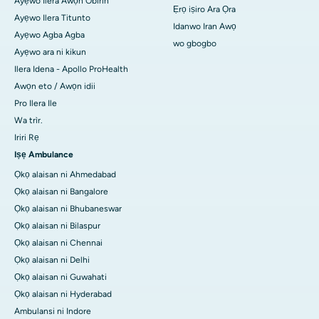
Ayẹwo Ilera Awọn Obirin
Ẹrọ iṣiro Ara Ọra
Ayẹwo Ilera Titunto
Idanwo Iran Awọ
Ayẹwo Agba Agba
wo gbogbo
Ayẹwo ara ni kikun
Ilera Idena - Apollo ProHealth
Awọn eto / Awọn idii
Pro Ilera Ile
Wa trìr.
Iriri Rẹ
Iṣẹ Ambulance
Ọkọ alaisan ni Ahmedabad
Ọkọ alaisan ni Bangalore
Ọkọ alaisan ni Bhubaneswar
Ọkọ alaisan ni Bilaspur
Ọkọ alaisan ni Chennai
Ọkọ alaisan ni Delhi
Ọkọ alaisan ni Guwahati
Ọkọ alaisan ni Hyderabad
Ambulansi ni Indore