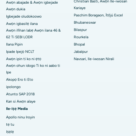
Ile-iwosan ti o dara julọ ni Ramji Nagar, Nellore
Christian Basti, Awọn Ile-iwosan
Awọn abajade & Awọn igbejade
Kariaye
Awọn dukia
Ile-iwosan ti o dara julọ ni Apa-19, Rourkela
Paschim Boragaon, Ìtọ́jú Excel
Igbejade oludokoowo
Bhubaneswar
Awọn igbasilẹ ilana
Ile-iwosan ti o dara julọ ni Swargate, Pune
Bilaspur
Awọn ifihan labẹ Awọn ilana 46 &
Ile-iwosan akàn ti awọn obinrin ti o dara julọ ni Guusu Delhi
62 Ti SEBI LODR
Rourkela
Ilana Pipin
Bhopal
Ipade Ipejọ NCLT
Jabalpur
Awọn ipin ti ko ni ẹtọ
Navsari, Ile-iwosan Nirali
Awọn ohun idogo Ti ko ni aabo ti
Ipe
Akopọ Ero ti Eto
ipolongo
Atunto SAP 2018
Kan si Awọn alaye
Ile-iṣẹ Media
Apollo ninu Iroyin
tẹ tu
Iṣẹlẹ