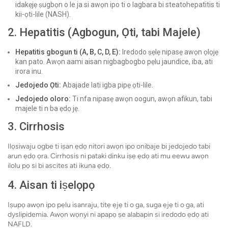
idakẹjẹ ṣugbọn o le ja si awọn ipo ti o lagbara bi steatohepatitis ti
kii-ọti-lile (NASH).
2. Hepatitis (Agbogun, Ọti, tabi Majele)
Hepatitis gbogun ti (A, B, C, D, E):
Iredodo ṣẹlẹ nipasẹ awọn ọlọjẹ
kan pato. Awọn aami aisan nigbagbogbo pẹlu jaundice, iba, ati
irora inu.
Jedojedo Ọti:
Abajade lati igba pipẹ ọti-lile.
Jedojedo oloro:
Ti nfa nipasẹ awọn oogun, awọn afikun, tabi
majele ti n ba ẹdọ jẹ.
3. Cirrhosis
Ilọsiwaju ogbe ti iṣan ẹdọ nitori awọn ipo onibaje bi jedojedo tabi
arun ẹdọ ọra. Cirrhosis ni pataki dinku iṣẹ ẹdọ ati mu eewu awọn
ilolu pọ si bi ascites ati ikuna ẹdọ.
4. Aisan ti iṣelọpọ
Iṣupọ awọn ipo pẹlu isanraju, titẹ ẹjẹ ti o ga, suga ẹjẹ ti o ga, ati
dyslipidemia. Awọn wọnyi ni apapọ ṣe alabapin si iredodo ẹdọ ati
NAFLD.