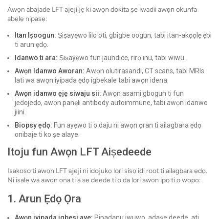
Awọn abajade LFT ajeji jẹ ki awọn dokita ṣe iwadii awọn okunfa
abẹlẹ nipasẹ:
Itan Iṣoogun:
Ṣiṣayẹwo lilo oti, gbigbe oogun, tabi itan-akọọlẹ ẹbi
ti arun ẹdọ.
Idanwo ti ara:
Ṣiṣayẹwo fun jaundice, rirọ inu, tabi wiwu.
Awọn Idanwo Aworan:
Awọn olutirasandi, CT scans, tabi MRIs
lati wa awọn iyipada ẹdọ igbekale tabi awọn idena.
Awọn idanwo ẹjẹ siwaju sii:
Awọn asami gbogun ti fun
jedojedo, awọn panẹli antibody autoimmune, tabi awọn idanwo
jiini.
Biopsy ẹdọ:
Fun ayẹwo ti o daju ni awọn ọran ti ailagbara ẹdọ
onibaje ti ko ṣe alaye.
Itoju fun Awọn LFT Aiṣedeede
Isakoso ti awọn LFT ajeji ni idojukọ lori sisọ idi root ti ailagbara ẹdọ.
Ni isalẹ wa awọn ọna ti a ṣe deede ti o da lori awọn ipo ti o wọpọ:
1. Arun Ẹdọ Ọra
Awọn iyipada igbesi aye:
Pipadanu iwuwo, adaṣe deede, ati