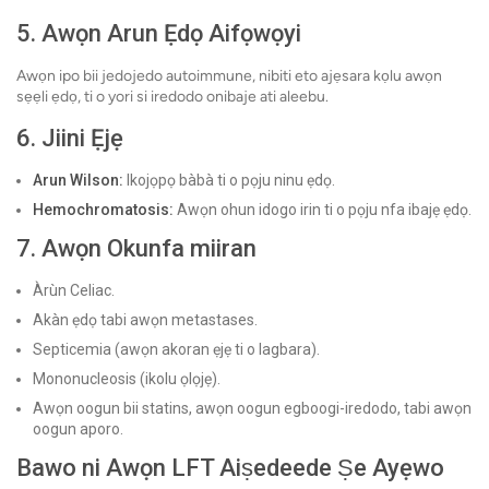
5. Awọn Arun Ẹdọ Aifọwọyi
Awọn ipo bii jedojedo autoimmune, nibiti eto ajẹsara kọlu awọn
sẹẹli ẹdọ, ti o yori si iredodo onibaje ati aleebu.
6. Jiini Ẹjẹ
Arun Wilson:
Ikojọpọ bàbà ti o pọju ninu ẹdọ.
Hemochromatosis:
Awọn ohun idogo irin ti o pọju nfa ibajẹ ẹdọ.
7. Awọn Okunfa miiran
Àrùn Celiac.
Akàn ẹdọ tabi awọn metastases.
Septicemia (awọn akoran ẹjẹ ti o lagbara).
Mononucleosis (ikolu ọlọjẹ).
Awọn oogun bii statins, awọn oogun egboogi-iredodo, tabi awọn
oogun aporo.
Bawo ni Awọn LFT Aiṣedeede Ṣe Ayẹwo