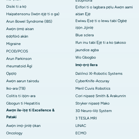
Esophoria
Disiki ti a kọ
Ẹrifori ti o lagbara pẹlu Awọn aami
Haipatensonu (Iwọn ẹjẹ ti o ga)
aiṣan Ẹjẹ
Ewiwu Ẹsẹ ti o lewu tabi Ọgbẹ
Arun Bowel Syndrome (IBS)
iṣọn Jijinlẹ
Awọn ọmọ aisan
Blue sclera
ẹdọfóró akàn
Ifun inu tabi Ẹjẹ ti a ko ṣakoso
Migraine
jaundice agba
PCOD/PCOS
Wo Gbogbo
Arun Parkinson
Imọ-ẹrọ Ilera
rheumatoid Àgì
Ọpọlọ
DaVinci XI-Robotic Systems
Awọn aarun tairodu
CyberKnife-Accuray
Iko-ara (TB)
Meril Cuvis Robotics
Colitis ti iṣọn-ara
Cori nipasẹ Smith & Arakunrin
Gbogun ti Hepatitis
Stryker nipasẹ Mako
Awọn ile-iṣẹ ti Excellence &
3D Neuro-lilọ System
Pataki
3 TESLA MRI
Awọn imọ-jinlẹ ọkan
LINAC
Oncology
ECMO