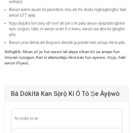
iṣelọpọ.
Awọn aami aiṣan bii jaundice, rirẹ, ati ito dudu nigbagbogbo tẹle
awọn LFT ajeji.
Itọju dojukọ lori sisọ idi root ati pe o le pẹlu awọn ayipada igbesi
aye, oogun, tabi, ni awọn ọran ti o lewu, awọn iṣẹ abẹ bii gbigbe
ẹdọ.
Awọn ọna idena ati ibojuwo deede jẹ pataki lati ṣetọju ilera ẹdọ.
AlAIgBA: Nkan yii jẹ fun awọn idi alaye nikan kii ṣe aropo fun
imọran iṣoogun. Kan si alamọdaju ilera kan fun ayẹwo, itọju, tabi
awọn ifiyesi.
Bá Dókítà Kan Sọ̀rọ̀ Kí Ó Tó Ṣe Àyẹ̀wò