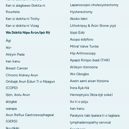
Laparoscopic cholecystectomy
Kan si alagbawo Dokita ni
Rourkela
Hysterectomy
Kan si dokita ni Trichy
Akoko Ideri
Kan si dokita ni Vizag
Lithotripsy & Àrùn Stone yiyọ
Wa Dókítà Nípa Àrùn/Ipò Rẹ̀
Iṣipọ Ẹdọ
Asopo ẹdọforo
Àgì
Mitral Valve Tunṣe
ikọ-
Hip Arthroscopy
Atẹyin Pada
Apapọ Rirọpo ibadi (THR)
Iran Iranu
Atilẹyin itọnisọna
Breast Cancer
Wo Gbogbo
Chronic Kidney Arun
Awọn aami aisan Itọsọna
Onibajẹ Arun Ẹdun Ti o Nṣagun
(COPD)
Ìrora Àyà ńlá
Iṣọn, ikolu Arun
Hemoptysis (Ikọa ẹjẹ soke)
àtọgbẹ
Ito ti o pọju
warapa
Iran Iranu
Arun Reflux Gastroesophageal
Paralysis tabi Ipalara ti o lagbara
(GERD)
lymphadenopathy cervical
Iku-ọkàn