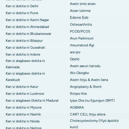
Awọn ọmọ aisan
Kan si dokita ni Delhi
Aisan lukimia
Kan si dokita ni Pune
Ẹdọmọ Ẹdọ
Kan si dokita ni Karim Nagar
Osteoarthritis
Kan si dokita ni Ahmedabad
PCOD/PCOS
Kan si dokita ni Bhubaneswar
Arun Parkinson
Kan si dokita ni Bilaspur
rheumatoid Àgì
Kan si dokita ni Guwahati
ara ipo
Kan si dokita ni Indore
Ọpọlọ
Kan si alagbawo dokita ni
Awọn aarun tairodu
Kakinada
Wo Gbogbo
Kan si alagbawo dokita ni
Karaikudi
Awọn itọju & Awọn ilana
Kan si dokita ni Karur
Angioplasty & Stent
Kan si dokita ni Lucknow
Rirọpo Kiie
Kan si alagbawo Dokita ni Madurai
Iyipo Ọra inu Egungun (BMT)
Kan si dokita ni Mysore
AGBARA
Kan si dokita ni Nashik
CART CELL Itọju ailera
Cholecystectomy (Yíyọ àpòòtọ
Kan si dokita ni Noida
kuro)
Kan si dokita ni Nellore