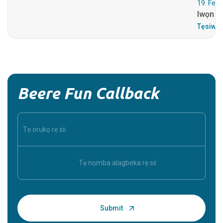
19. Feb
Iwọn ẹj
Tẹsiwaj
Beere Fun Callback