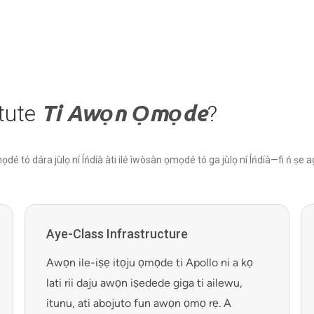
itute
Ti Awọn Ọmọde
?
ọdé tó dára jùlọ ní Íńdíà àti ilé ìwòsàn ọmọdé tó ga jùlọ ní Íńdíà—fi ń ṣe ag
Aye-Class Infrastructure
Awọn ile-iṣẹ itọju ọmọde ti Apollo ni a kọ
lati rii daju awọn iṣedede giga ti ailewu,
itunu, ati abojuto fun awọn ọmọ rẹ. A