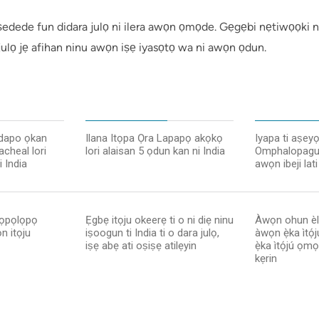
 iṣedede fun didara julọ ni ilera awọn ọmọde. Gẹgẹbi nẹtiwọọki nla
 julọ jẹ afihan ninu awọn iṣẹ iyasọtọ wa ni awọn ọdun.
idapo ọkan
Ilana Itọpa Ọra Lapapọ akọkọ
Iyapa ti aṣeyọ
acheal lori
lori alaisan 5 ọdun kan ni India
Omphalopagu
 India
awọn ibeji lat
 ọpọlọpọ
Ẹgbẹ itọju okeerẹ ti o ni diẹ ninu
Àwọn ohun èlò
n itọju
iṣoogun ti India ti o dara julọ,
àwọn ẹ̀ka ìtọ
iṣẹ abẹ ati oṣiṣẹ atilẹyin
ẹ̀ka ìtọ́jú ọmọ
kẹrin