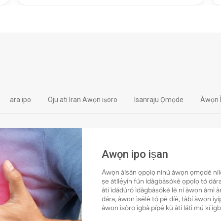
ara ipo
Oju ati Iran Awọn iṣoro
Isanraju Ọmọde
Àwọn 
Awọn ipo iṣan
Àwọn àìsàn ọpọlọ nínú àwọn ọmọdé nílò ày
ṣe àtìlẹ́yìn fún ìdàgbàsókè ọpọlọ tó dára
àti ìdádúró ìdàgbàsókè lè ní àwọn àmì àrù
dára, àwọn ìṣẹ̀lẹ̀ tó pẹ́ díẹ̀, tàbí àwọn ìyí
àwọn ìṣòro ìgbà pípẹ́ kù àti láti mú kí ìgb