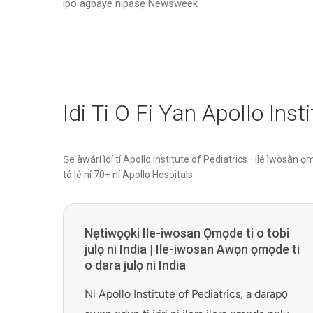
ipo agbaye nipasẹ Newsweek
Idi Ti O Fi Yan Apollo Inst
Ṣe àwárí ìdí tí Apollo Institute of Pediatrics—ilé ìwòsàn ọm
tó lé ní 70+ ní Apollo Hospitals.
Nẹtiwọọki Ile-iwosan Ọmọde ti o tobi
julọ ni India | Ile-iwosan Awọn ọmọde ti
o dara julọ ni India
Ni Apollo Institute of Pediatrics, a darapọ