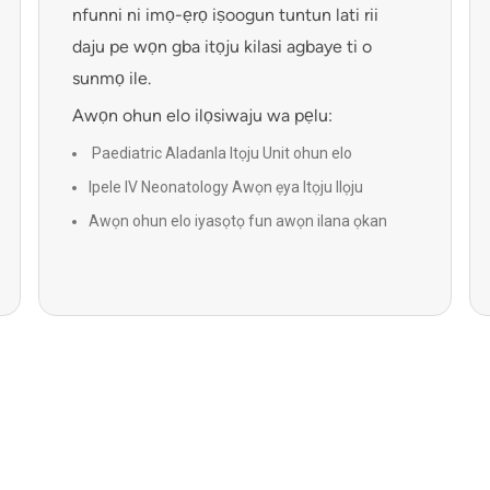
nfunni ni imọ-ẹrọ iṣoogun tuntun lati rii
daju pe wọn gba itọju kilasi agbaye ti o
sunmọ ile.
Awọn ohun elo ilọsiwaju wa pẹlu:
Paediatric Aladanla Itọju Unit ohun elo
Ipele IV Neonatology Awọn ẹya Itọju Ilọju
Awọn ohun elo iyasọtọ fun awọn ilana ọkan
ọkan ti o nipọn
Awọn ohun elo Atẹgun Atẹgun Ilọsiwaju Apoti-
Arapọ (ECMO).
24-wakati Pediatric Pajawiri Eka
Specialized Paediatric Ambulance awọn iṣẹ