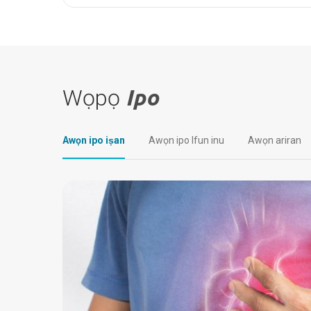
Wọpọ
Ipo
Awọn ipo iṣan
Awọn ipo Ifun inu
Awọn ariran