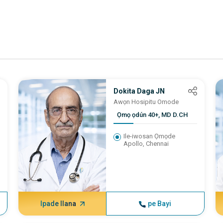
Dokita Daga JN
Awọn Hosipitu Omode
Ọmọ ọdún 40+, MD D.CH
Ile-iwosan Ọmọde
Apollo, Chennai
Ipade Ilana
pe Bayi