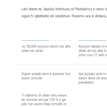
Lati ibẹrẹ rẹ, Apollo Institute of Pediatrics ti ṣeto
ogún ti igbẹkẹle ati isọdọtun. Ifaramo wa si didara
Ju 50,000 aṣeyọri awọn iṣẹ abẹ
Aṣeyọri akọkọ ni 
ọkan inu ọkan
ọkan ati iṣẹ abẹ tr
ọmọ oṣu 11 kan ni
Super-pataki ilera ti iyasọtọ fun
Iṣẹ aṣáájú-ọnà ni
awọn ọmọde
awọn ilana ati awọ
paediatric
Ti idanimọ bi ọkan ninu awọn
ile-iwosan amọja 120 ti o ga
julọ fun awọn itọju ọmọde ni