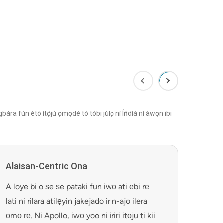
bára fún ètò ìtọ́jú ọmọdé tó tóbi jùlọ ní Íńdíà ní àwọn ibi
Alaisan-Centric Ona
Inter
idan
A loye bi o ṣe ṣe pataki fun iwọ ati ẹbi rẹ
Nigbat
lati ni rilara atilẹyin jakejado irin-ajo ilera
ilera 
ọmọ rẹ. Ni Apollo, iwọ yoo ni iriri itọju ti kii