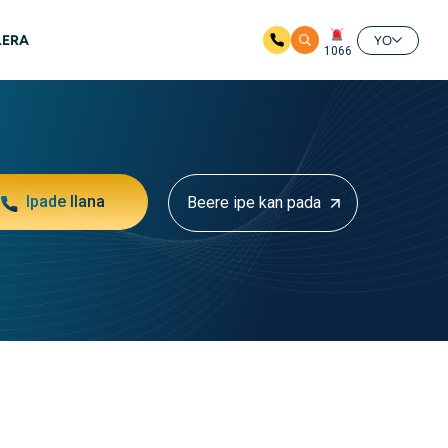
LERA
YO
1066
Ipade Ilana
Beere ipe kan pada