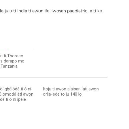
 julọ ti India ti awọn ile-iwosan paediatric, a ti kọ
ri ti Thoraco
s darapọ mọ
i Tanzania
 ìgbàlódé tí ó ní
Itoju ti awọn alaisan lati awọn
́jú ọmọdé àti àwọn
orilẹ-ede to ju 140 lọ
dé tí ó ní ìpele