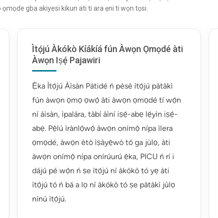
 ọmọde gba akiyesi kikun ati ti ara ẹni ti wọn tọsi.
Ìtọ́jú Àkókò Kíákíá fún Àwọn Ọmọdé àti
Àwọn Iṣẹ́ Pajawiri
Ẹ̀ka Ìtọ́jú Àìsàn Pátidé ń pèsè ìtọ́jú pàtàkì
fún àwọn ọmọ ọwọ́ àti àwọn ọmọdé tí wọ́n
ní àìsàn, ìpalára, tàbí àìní iṣẹ́-abẹ lẹ́yìn iṣẹ́-
abẹ. Pẹ̀lú ìrànlọ́wọ́ àwọn onímọ̀ nípa ìlera
ọmọdé, àwọn ètò ìṣàyẹ̀wò tó ga jùlọ, àti
àwọn onímọ̀ nípa onírúurú ẹ̀ka, PICU ń rí i
dájú pé wọ́n ń ṣe ìtọ́jú ní àkókò tó yẹ àti
ìtọ́jú tó ń bá a lọ ní àkókò tó ṣe pàtàkì jùlọ
nínú ìtọ́jú.