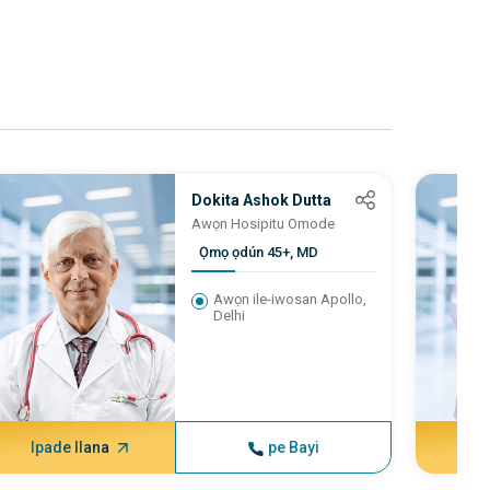
Dokita Ashok Dutta
Awọn Hosipitu Omode
Ọmọ ọdún 45+, MD
Awọn ile-iwosan Apollo,
Delhi
Ipade Ilana
pe Bayi
Ipa