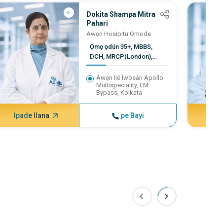
Dokita Shampa Mitra
Pahari
Awọn Hosipitu Omode
Ọmọ ọdún 35+, MBBS,
DCH, MRCP(London),
MRCPCH (UK)
Àwọn Ilé Ìwòsàn Apollo
Multispeciality, EM
Bypass, Kolkata
Ipade Ilana
pe Bayi
Ipa