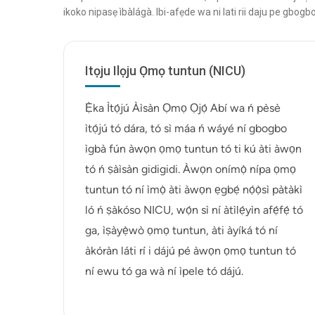
ikoko nipasẹ ìbàlágà. Ibi-afẹde wa ni lati rii daju pe gbogbo
Itọju Ilọju Ọmọ tuntun (NICU)
Ẹ̀ka Ìtọ́jú Àìsàn Ọmọ Ọjọ́ Abí wa ń pèsè
ìtọ́jú tó dára, tó sì máa ń wáyé ní gbogbo
ìgbà fún àwọn ọmọ tuntun tó ti kú àti àwọn
tó ń ṣàìsàn gidigidi. Àwọn onímọ̀ nípa ọmọ
tuntun tó ní ìmọ̀ àti àwọn ẹgbẹ́ nọ́ọ̀sì pàtàkì
ló ń ṣàkóso NICU, wọ́n sì ní àtìlẹ́yìn afẹ́fẹ́ tó
ga, ìṣàyẹ̀wò ọmọ tuntun, àti àyíká tó ní
àkóràn láti rí i dájú pé àwọn ọmọ tuntun tó
ní ewu tó ga wà ní ìpele tó dájú.