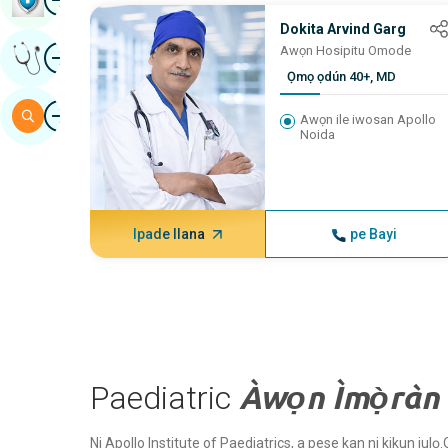
Dokita Arvind Garg
aworan
Awọn Hosipitu Omode
Gba Ero Amoye
Ọmọ ọdún 40+, MD
aworan
Àwárí
Awọn ile iwosan Apollo
Noida
Ipade Ilana
pe Bayi
Paediatric
Àwọn Ìmọ̀ràn 
Ni Apollo Institute of Paediatrics, a pese kan ni kikun julọ.O