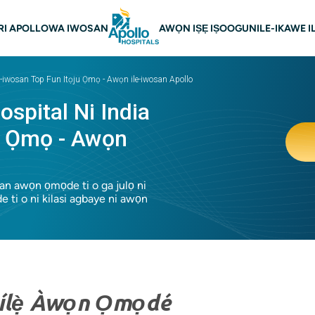
n lilọ
I APOLLO
WA IWOSAN
AWỌN IṢẸ IṢOOGUN
ILE-IKAWE I
 Ile-iwosan Top Fun Itọju Ọmọ - Awọn ile-iwosan Apollo
ospital Ni India
ju Ọmọ - Awọn
osan awọn ọmọde ti o ga julọ ni
 ti o ni kilasi agbaye ni awọn
ílẹ̀ Àwọn Ọmọdé