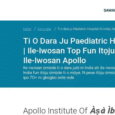
Rekọja si akọkọ akoonu
Mai
ṢAWAR
Home
Awọn apa
Ti o dara ju Paediatric Hospital Ni India |
Ti O Dara Ju Paediatric H
| Ile-Iwosan Top Fun Itọ
Ile-Iwosan Apollo
Ile-iwosan ọmọde ti o dara julọ ni India ati ile-iw
India fun itọju ọmọde ti o mọye. N pese itọju ọmọde
ipo 70+ ni gbogbo orilẹ-ede
Apollo Institute Of
Àṣà Ìb