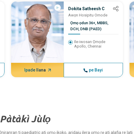
Dokita Satheesh C
Awọn Hosipitu Omode
Ọmọ ọdun 36+, MBBS,
DCH, DNB (PAED)
Ile-iwosan Ọmọde
Apollo, Chennai
Ipade Ilana
pe Bayi
Pàtàkì Jùlọ
niranran ti paediatric ati ọmọ ikoko, aridaju ilera ọmọ rẹ ati alafia re lati