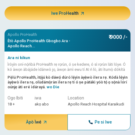
Iwe ProHealth
Apollo ProHealth
₹ 9000 /-
Ètò Apollo ProHealth Gbogbo Ara -
Apollo Reach...
Ara ni kikun
Ìròyìn oní-nọ́ńbà ProHealth rẹ rọrùn, ó ṣe kedere, ó sì rọrùn láti lóye. Ó
kó àwọn àbájáde ìdánwò jọ, àwọn àmì ewu tí AI ń lò, àti ìtumọ̀ dókítà
Pẹ̀lú ProHealth, ìtọ́jú kò dáwọ́ dúró lẹ́yìn àyẹ̀wò ìlera rẹ. Kódà lẹ́yìn
àyẹ̀wò ìlera rẹ, olùdámọ̀ràn ìlera rẹ tí ó ṣe pàtàkì yóò tọ́ ọ sọ́nà lórí
oúnjẹ àti eré ìdárayá.
wo Die
Ogo Ibiti
iwa
Location
18 +
akọ abo
Apollo Reach Hospital Karaikudi
Àpò Ìwé
Pe si Iwe