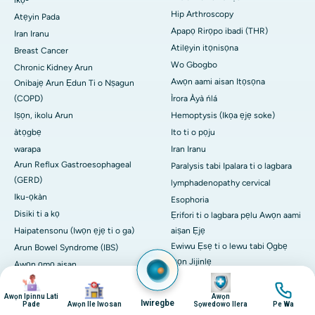
ikọ-
Hip Arthroscopy
Atẹyin Pada
Apapọ Rirọpo ibadi (THR)
Iran Iranu
Atilẹyin itọnisọna
Breast Cancer
Wo Gbogbo
Chronic Kidney Arun
Awọn aami aisan Itọsọna
Onibajẹ Arun Ẹdun Ti o Nṣagun
(COPD)
Ìrora Àyà ńlá
Iṣọn, ikolu Arun
Hemoptysis (Ikọa ẹjẹ soke)
àtọgbẹ
Ito ti o pọju
warapa
Iran Iranu
Arun Reflux Gastroesophageal
Paralysis tabi Ipalara ti o lagbara
(GERD)
lymphadenopathy cervical
Iku-ọkàn
Esophoria
Disiki ti a kọ
Ẹrifori ti o lagbara pẹlu Awọn aami
Haipatensonu (Iwọn ẹjẹ ti o ga)
aiṣan Ẹjẹ
Ewiwu Ẹsẹ ti o lewu tabi Ọgbẹ
Arun Bowel Syndrome (IBS)
iṣọn Jijinlẹ
Awọn ọmọ aisan
aworan
aworan
Blue sclera
ẹdọfóró akàn
aworan
aworan
Ifun inu tabi Ẹjẹ ti a ko ṣakoso
Awọn Ipinnu Lati
Awọn
Migraine
Iwiregbe
Pade
Awọn Ile Iwosan
Sọwedowo Ilera
Pe Wa
jaundice agba