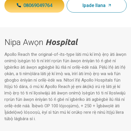
08069049764
Ipade Ilana
Nipa Awọn
Hospital
Apollo Reach the original-of-its-type láti mú kí ìmọ̀ ẹ̀rọ àti àwọn
onímọ̀ ìṣègùn tó ti ní ìrírí rọrùn fún àwọn ènìyàn tó ń gbé ní
ìgbèríko àti àwọn agbègbè ìlú ńlá ní orílẹ̀-èdè náà. Pẹ̀lú ìfẹ́ àti ìfẹ́
ọkàn, a ti nímọ̀lára láti jẹ́ kí ìmọ̀ wa, ìrírí àti ìmọ̀ ẹ̀rọ wa wà fún
gbogbo ènìyàn ní orílẹ̀-èdè wa. Nítorí ìfẹ́ Apollo Hospitals fún
ìtọ́jú tó dára, ó mú kí Apollo Reach jẹ́ ẹni àkọ́kọ́ irú rẹ̀ láti jẹ́ kí
ìmọ̀ ẹ̀rọ tó ti ní ìlọsíwájú àti àwọn onímọ̀ ìṣègùn tó ti ní ìlọsíwájú
rọrùn fún àwọn ènìyàn tó ń gbé ní ìgbèríko àti agbègbè ìlú ńlá ní
orílẹ̀-èdè náà. Ìbẹ̀wò OP 100 lójoojúmọ́, + 250 + Ìgbàwọlé àti
Ìjádelọ́wọ́ lóṣooṣù, èyí sì tún mú kí orúkọ rere rẹ̀ nínú ìtọ́jú ìlera
túbọ̀ lágbára sí i.