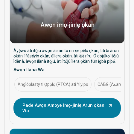
Awọn imọ-jinlẹ ọkan
Àyẹ̀wò àti ìtọ́jú àwọn àìsàn tó ní í ṣe pẹ̀lú ọkàn, títí bí àrùn
ọkàn, ìfàsẹ́yìn ọkàn, àìlera ọkàn, àti ẹ̀jẹ̀ ríru. Ó dojúkọ ìtọ́jú
ìdènà, àwọn ìlànà ìtọ́jú, àti ìtọ́jú ìlera ọkàn fún ìgbà pípẹ́.
Awọn Ilana Wa
Angìóplasty ti Ọpọlọ (PTCA) ati Yiyipo
CABG (Aṣaro-apa-a
Pade Awọn Amoye Imọ-jinlẹ Arun ọkan
Wa