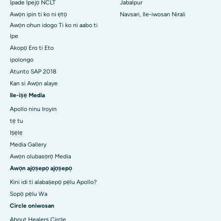
Ipade Ipejọ NCLT
Jabalpur
Awọn ipin ti ko ni ẹtọ
Navsari, Ile-iwosan Nirali
Awọn ohun idogo Ti ko ni aabo ti
Ipe
Akopọ Ero ti Eto
ipolongo
Atunto SAP 2018
Kan si Awọn alaye
Ile-iṣẹ Media
Apollo ninu Iroyin
tẹ tu
Iṣẹlẹ
Media Gallery
Awọn olubasọrọ Media
Awọn ajọṣepọ ajọṣepọ
Kini idi ti alabaṣepọ pẹlu Apollo?
Sopọ pẹlu Wa
Circle oniwosan
About Healers Circle