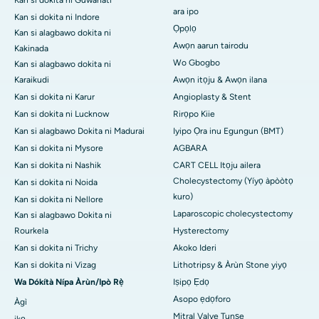
Kan si dokita ni Guwahati
ara ipo
Kan si dokita ni Indore
Ọpọlọ
Kan si alagbawo dokita ni
Awọn aarun tairodu
Kakinada
Wo Gbogbo
Kan si alagbawo dokita ni
Karaikudi
Awọn itọju & Awọn ilana
Kan si dokita ni Karur
Angioplasty & Stent
Kan si dokita ni Lucknow
Rirọpo Kiie
Kan si alagbawo Dokita ni Madurai
Iyipo Ọra inu Egungun (BMT)
Kan si dokita ni Mysore
AGBARA
Kan si dokita ni Nashik
CART CELL Itọju ailera
Cholecystectomy (Yíyọ àpòòtọ
Kan si dokita ni Noida
kuro)
Kan si dokita ni Nellore
Laparoscopic cholecystectomy
Kan si alagbawo Dokita ni
Rourkela
Hysterectomy
Kan si dokita ni Trichy
Akoko Ideri
Kan si dokita ni Vizag
Lithotripsy & Àrùn Stone yiyọ
Wa Dókítà Nípa Àrùn/Ipò Rẹ̀
Iṣipọ Ẹdọ
Asopo ẹdọforo
Àgì
Mitral Valve Tunṣe