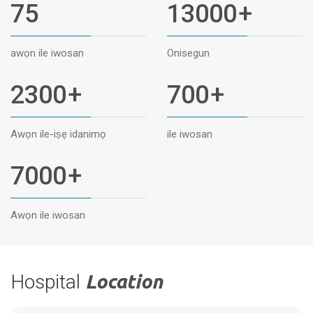
75
13000
+
awọn ile iwosan
Onisegun
2300
+
700
+
Awọn ile-iṣẹ idanimọ
ile iwosan
7000
+
Awọn ile iwosan
Hospital
Location