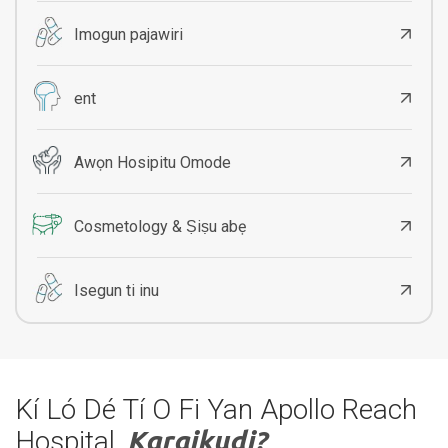
Imogun pajawiri
ent
Awọn Hosipitu Omode
Cosmetology & Ṣiṣu abẹ
Isegun ti inu
Kí Ló Dé Tí O Fi Yan Apollo Reach
Hospital,
Karaikudi?