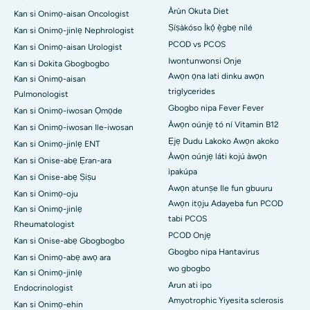
Àrùn Okuta Diet
Kan si Onimọ-aisan Oncologist
Ṣíṣàkóso Ìkọ́ ẹ̀gbẹ nílé
Kan si Onimọ-jinlẹ Nephrologist
PCOD vs PCOS
Kan si Onimọ-aisan Urologist
Iwontunwonsi Onje
Kan si Dokita Gbogbogbo
Awọn ọna lati dinku awọn
Kan si Onimọ-aisan
triglycerides
Pulmonologist
Gbogbo nipa Fever Fever
Kan si Onimọ-iwosan Ọmọde
Àwọn oúnjẹ tó ní Vitamin B12
Kan si Onimọ-iwosan Ile-iwosan
Ẹjẹ Dudu Lakoko Awọn akoko
Kan si Onimọ-jinlẹ ENT
Àwọn oúnjẹ láti kojú àwọn
Kan si Onise-abẹ Ẹran-ara
ìpakúpa
Kan si Onise-abẹ Ṣiṣu
Awọn atunṣe Ile fun gbuuru
Kan si Onimọ-oju
Awọn itọju Adayeba fun PCOD
Kan si Onimọ-jinlẹ
tabi PCOS
Rheumatologist
PCOD Onjẹ
Kan si Onise-abẹ Gbogbogbo
Gbogbo nipa Hantavirus
Kan si Onimọ-abẹ awọ ara
wo gbogbo
Kan si Onimọ-jinlẹ
Arun ati ipo
Endocrinologist
Amyotrophic Yiyesita sclerosis
Kan si Onimọ-ehin