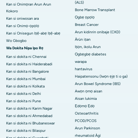
(ALS)
Kan si Onimọran Arun Arun
Bone Marrow Transplant
Kokoro
Ọgbẹ ọpọlọ
Kan si oniwosan ara
Breast Cancer
Kan si Onimọ-ọpọlọ
Arun kidinrin onibaje (CKD)
Kan si Onisegun Iṣẹ́-abẹ Iṣẹ́-abẹ
Àrùn iṣan
Wo Gbogbo
Iṣọn, ikolu Arun
Wa Dokita Nipa Ipo Rẹ
Ọgbẹgbẹ diabetes
Kan si dokita ni Chennai
warapa
Kan si dokita ni Haiderabadi
hantavirus
Kan si dokita ni Bangalore
Haipatensonu (Iwọn ẹjẹ ti o ga)
Kan si dokita ni Mumbai
Arun Bowel Syndrome (IBS)
Kan si dokita ni Kolkata
Awọn ọmọ aisan
Kan si dokita ni Delhi
Aisan lukimia
Kan si dokita ni Pune
Ẹdọmọ Ẹdọ
Kan si dokita ni Karim Nagar
Osteoarthritis
Kan si dokita ni Ahmedabad
PCOD/PCOS
Kan si dokita ni Bhubaneswar
Arun Parkinson
Kan si dokita ni Bilaspur
rheumatoid Àgì