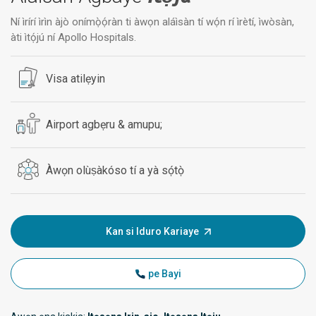
Ní ìrírí ìrìn àjò onímọ̀ọ́ràn ti àwọn aláìsàn tí wọ́n rí ìrètí, ìwòsàn,
àti ìtọ́jú ní Apollo Hospitals.
Visa atilẹyin
Airport agbẹru & amupu;
Àwọn olùṣàkóso tí a yà sọ́tọ̀
Kan si Iduro Kariaye
pe Bayi