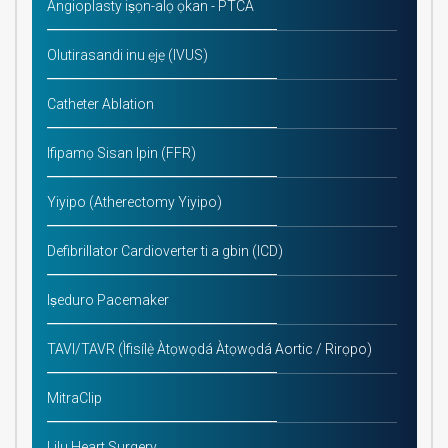
Angioplasty iṣọn-alọ ọkan - PTCA
Olutirasandi inu ẹjẹ (IVUS)
Catheter Ablation
Ifipamọ Sisan Ipin (FFR)
Yiyipo (Atherectomy Yiyipo)
Defibrillator Cardioverter ti a gbin (ICD)
Iṣeduro Pacemaker
TAVI/TAVR (Ìfisílẹ̀ Àtọwọdá Àtọwọdá Aortic / Rirọpo)
MitraClip
Lilu Heart Surgery