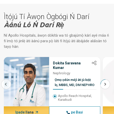
Ìtọ́jú Tí Àwọn Ògbógi Ń Darí
Àánú Ló Ń Darí Rẹ̀
Ní Apollo Hospitals, àwọn dókítà wa tó gbajúmọ̀ kárí ayé máa ń
fi ìmọ̀ tó jinlẹ̀ àti àánú para pọ̀ láti fi ìtọ́jú àti àbájáde aláìsàn tó
tayọ hàn.
Dokita Saravana
Kumar
Nephrology
Ọmọ ọdún méjì àti jù bẹ́ẹ̀
lọ, MBBS, MD, DM NEPHRO
Apollo Reach Hospital,
Karaikudi
Ipade Ilana
pe Bayi