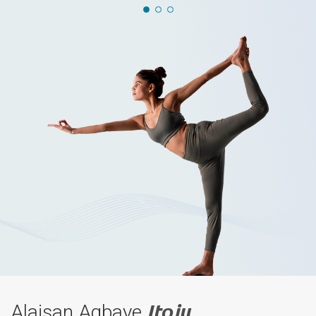
Alaisan Agbaye
Itọju