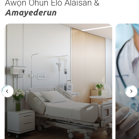
Àwọn Ohun Èlò Aláìsàn &
Amayederun