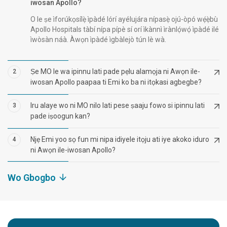
iwosan Apollo?
O le ṣe ìforúkọsílẹ̀ ìpàdé lórí ayélujára nípasẹ̀ ojú-òpó wẹ́ẹ̀bù
Apollo Hospitals tàbí nípa pípè sí orí ìkànnì ìrànlọ́wọ́ ìpàdé ilé
ìwòsàn náà. Àwọn ìpàdé ìgbàlejò tún lè wà.
Ṣe MO le wa ipinnu lati pade pẹlu alamọja ni Awọn ile-
2
iwosan Apollo paapaa ti Emi ko ba ni itọkasi agbegbe?
Iru alaye wo ni MO nilo lati pese ṣaaju fowo si ipinnu lati
3
pade iṣoogun kan?
Njẹ Emi yoo sọ fun mi nipa idiyele itọju ati iye akoko iduro
4
ni Awọn ile-iwosan Apollo?
Wo Gbogbo