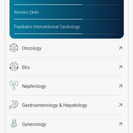
Atunwo Ọkàn
Paediatric Interventional Cardiology
Oncology
Ẹkọ
Nephrology
Gastroenterology & Hepatology
Gynecology