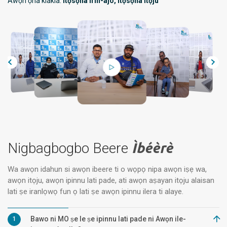
Awọn ọna kiakia:
Itọsọna Irin-ajo, Itọsọna Itọju
Nigbagbogbo Beere
Ìbéèrè
Wa awọn idahun si awọn ibeere ti o wọpọ nipa awọn iṣẹ wa,
awọn itọju, awọn ipinnu lati pade, ati awọn aṣayan itọju alaisan
lati ṣe iranlọwọ fun ọ lati ṣe awọn ipinnu ilera ti alaye.
Bawo ni MO ṣe le ṣe ipinnu lati pade ni Awọn ile-
1