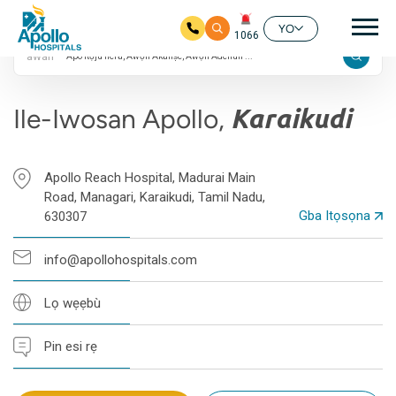
Àwọn ìdíyelé Google
Mai
márùn-ún
YO
1066
àwárí
Rekọja si akọkọ akoonu
Ile-Iwosan Apollo,
Karaikudi
Apollo Reach Hospital, Madurai Main
Road, Managari, Karaikudi, Tamil Nadu,
Gba Itọsọna
630307
info@apollohospitals.com
Lọ wẹẹbù
Pin esi rẹ