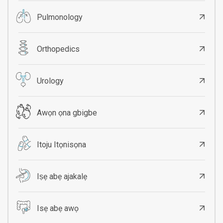
Pulmonology
Orthopedics
Urology
Awọn ọna gbigbe
Itoju Itọnisọna
Iṣẹ abẹ ajakalẹ
Isẹ abẹ awọ