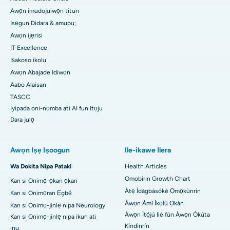
Awọn imudojuiwọn titun
Isẹgun Didara & amupu;
Awọn ijẹrisi
IT Excellence
Iṣakoso ikolu
Awọn Abajade Idiwọn
Aabo Alaisan
TASCC
Iyipada oni-nọmba ati AI fun Itọju
Dara julọ
Awọn Iṣẹ Iṣoogun
Ile-ikawe Ilera
Wa Dokita Nipa Pataki
Health Articles
Omobirin Growth Chart
Kan si Onimọ-ọkan ọkan
Àtẹ Ìdàgbàsókè Ọmọkùnrin
Kan si Onimọran Ẹgbẹ́
Àwọn Àmì Ìkọ́lù Ọkàn
Kan si Onimọ-jinlẹ nipa Neurology
Àwọn Ìtọ́jú Ilé fún Àwọn Òkúta
Kan si Onimọ-jinlẹ nipa ikun ati
Kíndìnrín
inu