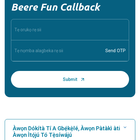
Beere Fun Callback
Àwọn Dókítà Tí A Gbẹ́kẹ̀lé, Àwọn Pàtàkì àti
Àwọn Ìtọ́jú Tó Tẹ̀síwájú