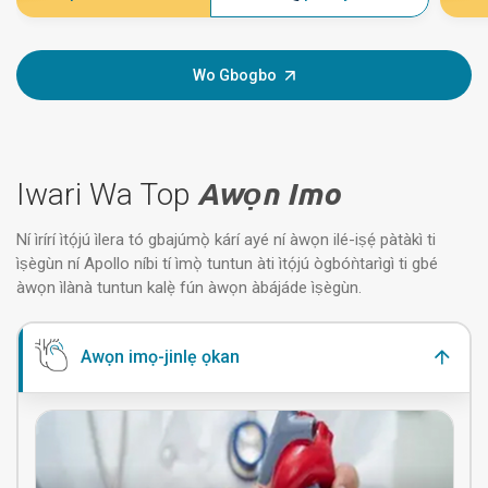
Wo Gbogbo
Iwari Wa Top
Awọn Imo
Ní ìrírí ìtọ́jú ìlera tó gbajúmọ̀ kárí ayé ní àwọn ilé-iṣẹ́ pàtàkì ti
ìṣègùn ní Apollo níbi tí ìmọ̀ tuntun àti ìtọ́jú ògbóǹtarìgì ti gbé
àwọn ìlànà tuntun kalẹ̀ fún àwọn àbájáde ìṣègùn.
Awọn imọ-jinlẹ ọkan