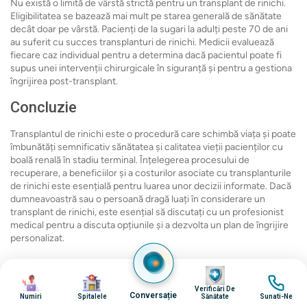
Nu există o limită de vârstă strictă pentru un transplant de rinichi.
Eligibilitatea se bazează mai mult pe starea generală de sănătate
decât doar pe vârstă. Pacienți de la sugari la adulți peste 70 de ani
au suferit cu succes transplanturi de rinichi. Medicii evaluează
fiecare caz individual pentru a determina dacă pacientul poate fi
supus unei intervenții chirurgicale în siguranță și pentru a gestiona
îngrijirea post-transplant.
Concluzie
Transplantul de rinichi este o procedură care schimbă viața și poate
îmbunătăți semnificativ sănătatea și calitatea vieții pacienților cu
boală renală în stadiu terminal. Înțelegerea procesului de
recuperare, a beneficiilor și a costurilor asociate cu transplanturile
de rinichi este esențială pentru luarea unor decizii informate. Dacă
dumneavoastră sau o persoană dragă luați în considerare un
transplant de rinichi, este esențial să discutați cu un profesionist
medical pentru a discuta opțiunile și a dezvolta un plan de îngrijire
personalizat.
Imagine
Imagine
Imagine
Imagine
Verificări De
Conversație
Numiri
Spitalele
Sănătate
Sunati-Ne