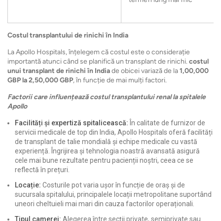
Costul transplantului de rinichi în India
La Apollo Hospitals, înțelegem că costul este o considerație
importantă atunci când se planifică un transplant de rinichi.
costul
unui transplant de rinichi în India
de obicei variază de la
1,00,000
GBP la 2,50,000 GBP
, în funcție de mai mulți factori.
Factorii care influențează costul transplantului renal la spitalele
Apollo
Facilități și expertiză spitalicească:
În calitate de furnizor de
servicii medicale de top din India, Apollo Hospitals oferă facilități
de transplant de talie mondială și echipe medicale cu vastă
experiență. Îngrijirea și tehnologia noastră avansată asigură
cele mai bune rezultate pentru pacienții noștri, ceea ce se
reflectă în prețuri.
Locație:
Costurile pot varia ușor în funcție de oraș și de
sucursala spitalului, principalele locații metropolitane suportând
uneori cheltuieli mai mari din cauza factorilor operaționali.
Tipul camerei:
Alegerea între secții private, semiprivate sau