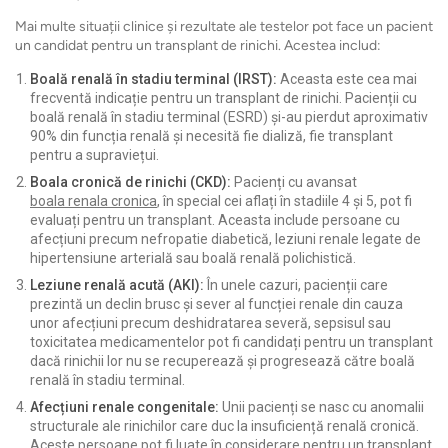
Mai multe situații clinice și rezultate ale testelor pot face un pacient
un candidat pentru un transplant de rinichi. Acestea includ:
Boală renală în stadiu terminal (IRST):
Aceasta este cea mai
frecventă indicație pentru un transplant de rinichi. Pacienții cu
boală renală în stadiu terminal (ESRD) și-au pierdut aproximativ
90% din funcția renală și necesită fie dializă, fie transplant
pentru a supraviețui.
Boala cronică de rinichi (CKD):
Pacienți cu avansat
boala renala cronica
, în special cei aflați în stadiile 4 și 5, pot fi
evaluați pentru un transplant. Aceasta include persoane cu
afecțiuni precum nefropatie diabetică, leziuni renale legate de
hipertensiune arterială sau boală renală polichistică.
Leziune renală acută (AKI):
În unele cazuri, pacienții care
prezintă un declin brusc și sever al funcției renale din cauza
unor afecțiuni precum deshidratarea severă, sepsisul sau
toxicitatea medicamentelor pot fi candidați pentru un transplant
dacă rinichii lor nu se recuperează și progresează către boală
renală în stadiu terminal.
Afecțiuni renale congenitale:
Unii pacienți se nasc cu anomalii
structurale ale rinichilor care duc la insuficiență renală cronică.
Aceste persoane pot fi luate în considerare pentru un transplant