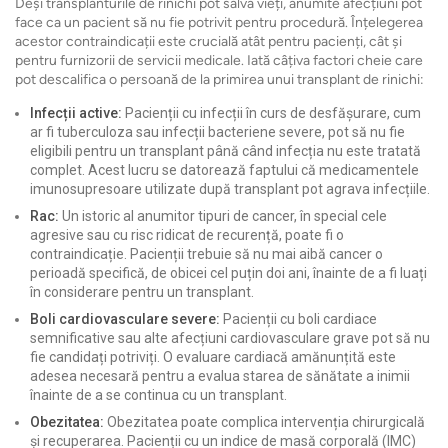
Deși transplanturile de rinichi pot salva vieți, anumite afecțiuni pot
face ca un pacient să nu fie potrivit pentru procedură. Înțelegerea
acestor contraindicații este crucială atât pentru pacienți, cât și
pentru furnizorii de servicii medicale. Iată câțiva factori cheie care
pot descalifica o persoană de la primirea unui transplant de rinichi:
Infecții active:
Pacienții cu infecții în curs de desfășurare, cum
ar fi tuberculoza sau infecții bacteriene severe, pot să nu fie
eligibili pentru un transplant până când infecția nu este tratată
complet. Acest lucru se datorează faptului că medicamentele
imunosupresoare utilizate după transplant pot agrava infecțiile.
Rac:
Un istoric al anumitor tipuri de cancer, în special cele
agresive sau cu risc ridicat de recurență, poate fi o
contraindicație. Pacienții trebuie să nu mai aibă cancer o
perioadă specifică, de obicei cel puțin doi ani, înainte de a fi luați
în considerare pentru un transplant.
Boli cardiovasculare severe:
Pacienții cu boli cardiace
semnificative sau alte afecțiuni cardiovasculare grave pot să nu
fie candidați potriviți. O evaluare cardiacă amănunțită este
adesea necesară pentru a evalua starea de sănătate a inimii
înainte de a se continua cu un transplant.
Obezitatea:
Obezitatea poate complica intervenția chirurgicală
și recuperarea. Pacienții cu un indice de masă corporală (IMC)