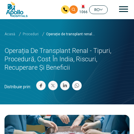
Nav
RO
1066
Salt la conținutul principal
Acasă
Proceduri
Operație de transplant renal...
Operația De Transplant Renal - Tipuri,
Procedură, Cost În India, Riscuri,
Recuperare Și Beneficii
Distribuie prin: