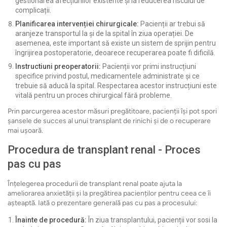
gestionarea afecțiunilor existente și la reducerea riscului de
complicații.
Planificarea intervenției chirurgicale:
Pacienții ar trebui să
aranjeze transportul la și de la spital în ziua operației. De
asemenea, este important să existe un sistem de sprijin pentru
îngrijirea postoperatorie, deoarece recuperarea poate fi dificilă.
Instructiuni preoperatorii:
Pacienții vor primi instrucțiuni
specifice privind postul, medicamentele administrate și ce
trebuie să aducă la spital. Respectarea acestor instrucțiuni este
vitală pentru un proces chirurgical fără probleme.
Prin parcurgerea acestor măsuri pregătitoare, pacienții își pot spori
șansele de succes al unui transplant de rinichi și de o recuperare
mai ușoară.
Procedura de transplant renal - Proces
pas cu pas
Înțelegerea procedurii de transplant renal poate ajuta la
ameliorarea anxietății și la pregătirea pacienților pentru ceea ce îi
așteaptă. Iată o prezentare generală pas cu pas a procesului:
Înainte de procedură:
În ziua transplantului, pacienții vor sosi la