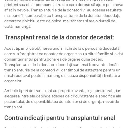
prieteni sau chiar persoane altruiste care doresc să ajute pe cineva
aflat în nevoie. Transplanturile de la donatori vii au adesea rezultate
mai bune în comparație cu transplanturile de la donatori decedați,
deoarece rinichiul este de obicei mai sănătos și are o durată de
viață mai lungă.
Transplant renal de la donator decedat:
Acest tip implică obținerea unui rinichi de la o persoană decedată
care s-a înregistrat ca donator de organe sau a cărei familie și-a dat
consimțământul pentru donarea de organe după deces.
Transplanturile de la donatori decedați sunt mai frecvente decât
transplanturile de la donatori vii, dar timpul de așteptare pentru un
rinichi adecvat poate fi mai lung din cauza disponibilității limitate a
organelor.
Ambele tipuri de transplant au propriile avantaje și considerații, iar
alegerea între ele depinde adesea de circumstanțele specifice ale
pacientului, de disponibilitatea donatorilor și de urgența nevoii de
transplant.
Contraindicații pentru transplantul renal