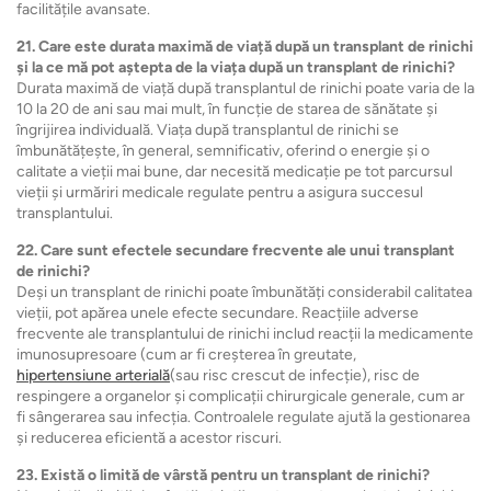
facilitățile avansate.
21. Care este durata maximă de viață după un transplant de rinichi
și la ce mă pot aștepta de la viața după un transplant de rinichi?
Durata maximă de viață după transplantul de rinichi poate varia de la
10 la 20 de ani sau mai mult, în funcție de starea de sănătate și
îngrijirea individuală. Viața după transplantul de rinichi se
îmbunătățește, în general, semnificativ, oferind o energie și o
calitate a vieții mai bune, dar necesită medicație pe tot parcursul
vieții și urmăriri medicale regulate pentru a asigura succesul
transplantului.
22. Care sunt efectele secundare frecvente ale unui transplant
de rinichi?
Deși un transplant de rinichi poate îmbunătăți considerabil calitatea
vieții, pot apărea unele efecte secundare. Reacțiile adverse
frecvente ale transplantului de rinichi includ reacții la medicamente
imunosupresoare (cum ar fi creșterea în greutate,
hipertensiune arterială
(sau risc crescut de infecție), risc de
respingere a organelor și complicații chirurgicale generale, cum ar
fi sângerarea sau infecția. Controalele regulate ajută la gestionarea
și reducerea eficientă a acestor riscuri.
23. Există o limită de vârstă pentru un transplant de rinichi?