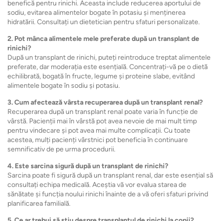
benefică pentru rinichi. Aceasta include reducerea aportului de
sodiu, evitarea alimentelor bogate în potasiu și menținerea
hidratării. Consultați un dietetician pentru sfaturi personalizate.
2. Pot mânca alimentele mele preferate după un transplant de
rinichi?
După un transplant de rinichi, puteți reintroduce treptat alimentele
preferate, dar moderația este esențială. Concentrați-vă pe o dietă
echilibrată, bogată în fructe, legume și proteine ​​slabe, evitând
alimentele bogate în sodiu și potasiu.
3. Cum afectează vârsta recuperarea după un transplant renal?
Recuperarea după un transplant renal poate varia în funcție de
vârstă. Pacienții mai în vârstă pot avea nevoie de mai mult timp
pentru vindecare și pot avea mai multe complicații. Cu toate
acestea, mulți pacienți vârstnici pot beneficia în continuare
semnificativ de pe urma procedurii.
4. Este sarcina sigură după un transplant de rinichi?
Sarcina poate fi sigură după un transplant renal, dar este esențial să
consultați echipa medicală. Aceștia vă vor evalua starea de
sănătate și funcția noului rinichi înainte de a vă oferi sfaturi privind
planificarea familială.
5. Ce ar trebui să știu despre transplantul de rinichi la copii?