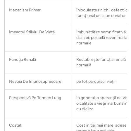
Mecanism Primar
Înlocuiește rinichii defecți cu 
funcțional de la un donator
Impactul Stilului De Viață
Îmbunătățire semnificativă; 
dializei; posibilă revenirea la a
normale
Funcția Renală
Restabilește funcția renală a
normală
Nevoia De Imunosupresoare
pe tot parcursul vieții
Perspectivă Pe Termen Lung
În general, o speranță de viață
o calitate a vieții mai bună în
cu dializa
Costat
Cost inițial mai mare, adesea 
termen lung mai mic