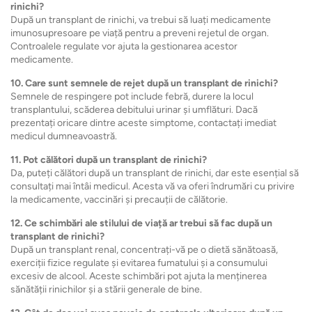
rinichi?
După un transplant de rinichi, va trebui să luați medicamente
imunosupresoare pe viață pentru a preveni rejetul de organ.
Controalele regulate vor ajuta la gestionarea acestor
medicamente.
10. Care sunt semnele de rejet după un transplant de rinichi?
Semnele de respingere pot include febră, durere la locul
transplantului, scăderea debitului urinar și umflături. Dacă
prezentați oricare dintre aceste simptome, contactați imediat
medicul dumneavoastră.
11. Pot călători după un transplant de rinichi?
Da, puteți călători după un transplant de rinichi, dar este esențial să
consultați mai întâi medicul. Acesta vă va oferi îndrumări cu privire
la medicamente, vaccinări și precauții de călătorie.
12. Ce schimbări ale stilului de viață ar trebui să fac după un
transplant de rinichi?
După un transplant renal, concentrați-vă pe o dietă sănătoasă,
exerciții fizice regulate și evitarea fumatului și a consumului
excesiv de alcool. Aceste schimbări pot ajuta la menținerea
sănătății rinichilor și a stării generale de bine.