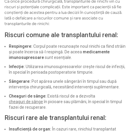
Ca orice procedură chirurgicală, transplanturile de rinichi vin cu
riscuri și potențiale complicații. Este important ca pacienții să fie
conștienți de acestea pentru a lua decizii în cunoștință de cauză.
Iată o defalcare a riscurilor comune și rare asociate cu
transplanturile de rinichi:
Riscuri comune ale transplantului renal:
Respingere:
Corpul poate recunoaște noul rinichi ca fiind străin
și poate încerca să-l respingă. De aceea
medicamente
imunosupresoare
sunt esențiale.
Infecţie:
Utilizarea imunosupresoarelor crește riscul de infecții,
în special în perioada postoperatorie timpurie.
Sângerare:
Pot apărea unele sângerări în timpul sau după
intervenția chirurgicală, necesitând intervenții suplimentare.
Cheaguri de sânge:
Există riscul de a dezvolta
cheaguri de sânge
în picioare sau plămâni, în special în timpul
fazei de recuperare.
Riscuri rare ale transplantului renal:
Insuficiență de organ:
În cazuri rare, rinichiul transplantat