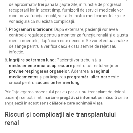
de aproximativ trei până la șapte zile, în funcție de progresul
recuperării lor. În acest timp, furnizorii de servicii medicale vor
monitoriza funcția renală, vor administra medicamentele și se
vor asigura că nu există complicații.
Programări ulterioare:
După externare, pacienții vor avea
controale regulate pentru a monitoriza funcția renală și a ajusta
medicamentele, după cum este necesar. Se vor efectua analize
de sânge pentru a verifica dacă există semne de rejet sau
infecție.
Ingrijire pe termen lung:
Pacienții vor trebui să ia
medicamente imunosupresoare
pentru tot restul vieții lor
previne respingerea organelor
. Aderarea la
regimul
medicamentos
și participarea
programări ulterioare
este
crucial pentru
succes pe termen lung
.
Prin înțelegerea procesului pas cu pas al unui transplant de rinichi,
pacienții se pot simți mai bine
pregătit și informat
pe măsură ce se
angajează în acest sens
călătorie care schimbă viața
.
Riscuri și complicații ale transplantului
renal