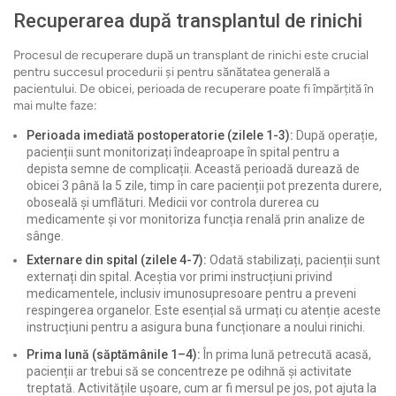
Recuperarea după transplantul de rinichi
Procesul de recuperare după un transplant de rinichi este crucial
pentru succesul procedurii și pentru sănătatea generală a
pacientului. De obicei, perioada de recuperare poate fi împărțită în
mai multe faze:
Perioada imediată postoperatorie (zilele 1-3):
După operație,
pacienții sunt monitorizați îndeaproape în spital pentru a
depista semne de complicații. Această perioadă durează de
obicei 3 până la 5 zile, timp în care pacienții pot prezenta durere,
oboseală și umflături. Medicii vor controla durerea cu
medicamente și vor monitoriza funcția renală prin analize de
sânge.
Externare din spital (zilele 4-7):
Odată stabilizați, pacienții sunt
externați din spital. Aceștia vor primi instrucțiuni privind
medicamentele, inclusiv imunosupresoare pentru a preveni
respingerea organelor. Este esențial să urmați cu atenție aceste
instrucțiuni pentru a asigura buna funcționare a noului rinichi.
Prima lună (săptămânile 1–4):
În prima lună petrecută acasă,
pacienții ar trebui să se concentreze pe odihnă și activitate
treptată. Activitățile ușoare, cum ar fi mersul pe jos, pot ajuta la