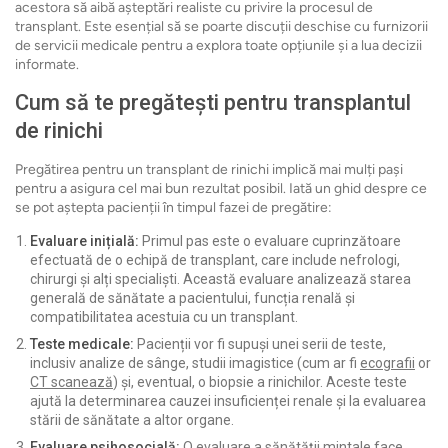
acestora să aibă așteptări realiste cu privire la procesul de
transplant. Este esențial să se poarte discuții deschise cu furnizorii
de servicii medicale pentru a explora toate opțiunile și a lua decizii
informate.
Cum să te pregătești pentru transplantul
de rinichi
Pregătirea pentru un transplant de rinichi implică mai mulți pași
pentru a asigura cel mai bun rezultat posibil. Iată un ghid despre ce
se pot aștepta pacienții în timpul fazei de pregătire:
Evaluare inițială:
Primul pas este o evaluare cuprinzătoare
efectuată de o echipă de transplant, care include nefrologi,
chirurgi și alți specialiști. Această evaluare analizează starea
generală de sănătate a pacientului, funcția renală și
compatibilitatea acestuia cu un transplant.
Teste medicale:
Pacienții vor fi supuși unei serii de teste,
inclusiv analize de sânge, studii imagistice (cum ar fi
ecografii
or
CT scanează
) și, eventual, o biopsie a rinichilor. Aceste teste
ajută la determinarea cauzei insuficienței renale și la evaluarea
stării de sănătate a altor organe.
Evaluare psihosocială:
O evaluare a sănătății mintale face