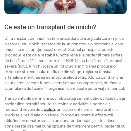
Ce este un transplant de rinichi?
Un transplant de rinichi este o procedură chirurgicală care implică
plasarea unui rinichi sănătos de la un donator la o persoană ai cărei
rinichi nu mai funcționează corect. Scopul principal al acestei
proceduri este de a restabili funcția renală la pacienții care suferă
de boală renală în stadiu terminal (ESRD) sau boală renală cronică
severă (IRC). Rinichii joacă un rol crucial în filtrarea produselor
reziduale și a excesului de fluide din sânge, reglarea tensiunii
arteriale și menținerea echilibrului electrolitic. Atunci când rinichii
insuficienți, aceste funcții esențiale sunt compromise, ducând la
acumularea de toxine în organism, care poate pune viața în pericol.
Transplanturile de rinichi pot îmbunătăți semnificativ calitatea vieții
pacienților, permițându-le să revină la activitățile normale și
reducând nevoia de...
dializă
, un tratament care elimină artificial
produsele reziduale din sânge. Procedura poate fi efectuată
utilizând un donator viu sau un donator decedat și este adesea
considerată cea mai bună opțiune de tratament pentru pacienții cu