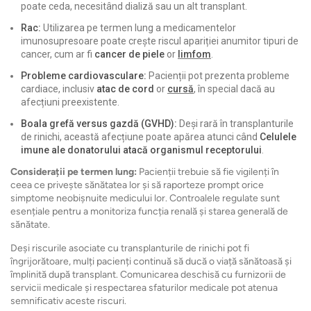
poate ceda, necesitând dializă sau un alt transplant.
Rac:
Utilizarea pe termen lung a medicamentelor
imunosupresoare poate crește riscul apariției anumitor tipuri de
cancer, cum ar fi
cancer de piele
or
limfom
.
Probleme cardiovasculare:
Pacienții pot prezenta probleme
cardiace, inclusiv
atac de cord
or
cursă
, în special dacă au
afecțiuni preexistente.
Boala grefă versus gazdă (GVHD):
Deși rară în transplanturile
de rinichi, această afecțiune poate apărea atunci când
Celulele
imune ale donatorului atacă organismul receptorului
.
Considerații pe termen lung:
Pacienții trebuie să fie vigilenți în
ceea ce privește sănătatea lor și să raporteze prompt orice
simptome neobișnuite medicului lor. Controalele regulate sunt
esențiale pentru a monitoriza funcția renală și starea generală de
sănătate.
Deși riscurile asociate cu transplanturile de rinichi pot fi
îngrijorătoare, mulți pacienți continuă să ducă o viață sănătoasă și
împlinită după transplant. Comunicarea deschisă cu furnizorii de
servicii medicale și respectarea sfaturilor medicale pot atenua
semnificativ aceste riscuri.