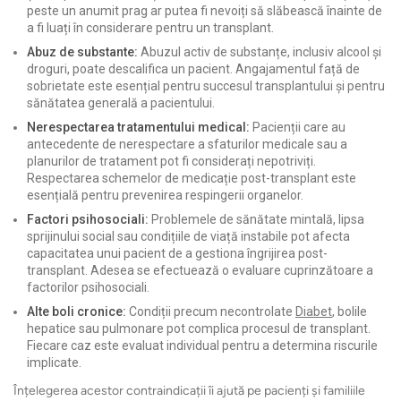
peste un anumit prag ar putea fi nevoiți să slăbească înainte de
a fi luați în considerare pentru un transplant.
Abuz de substante:
Abuzul activ de substanțe, inclusiv alcool și
droguri, poate descalifica un pacient. Angajamentul față de
sobrietate este esențial pentru succesul transplantului și pentru
sănătatea generală a pacientului.
Nerespectarea tratamentului medical:
Pacienții care au
antecedente de nerespectare a sfaturilor medicale sau a
planurilor de tratament pot fi considerați nepotriviți.
Respectarea schemelor de medicație post-transplant este
esențială pentru prevenirea respingerii organelor.
Factori psihosociali:
Problemele de sănătate mintală, lipsa
sprijinului social sau condițiile de viață instabile pot afecta
capacitatea unui pacient de a gestiona îngrijirea post-
transplant. Adesea se efectuează o evaluare cuprinzătoare a
factorilor psihosociali.
Alte boli cronice:
Condiții precum necontrolate
Diabet
, bolile
hepatice sau pulmonare pot complica procesul de transplant.
Fiecare caz este evaluat individual pentru a determina riscurile
implicate.
Înțelegerea acestor contraindicații îi ajută pe pacienți și familiile