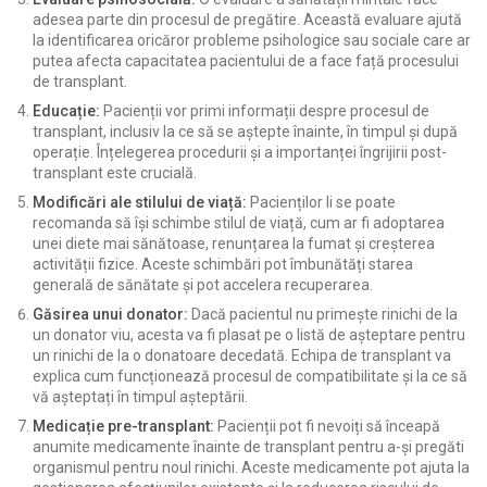
adesea parte din procesul de pregătire. Această evaluare ajută
la identificarea oricăror probleme psihologice sau sociale care ar
putea afecta capacitatea pacientului de a face față procesului
de transplant.
Educație:
Pacienții vor primi informații despre procesul de
transplant, inclusiv la ce să se aștepte înainte, în timpul și după
operație. Înțelegerea procedurii și a importanței îngrijirii post-
transplant este crucială.
Modificări ale stilului de viață:
Pacienților li se poate
recomanda să își schimbe stilul de viață, cum ar fi adoptarea
unei diete mai sănătoase, renunțarea la fumat și creșterea
activității fizice. Aceste schimbări pot îmbunătăți starea
generală de sănătate și pot accelera recuperarea.
Găsirea unui donator:
Dacă pacientul nu primește rinichi de la
un donator viu, acesta va fi plasat pe o listă de așteptare pentru
un rinichi de la o donatoare decedată. Echipa de transplant va
explica cum funcționează procesul de compatibilitate și la ce să
vă așteptați în timpul așteptării.
Medicație pre-transplant:
Pacienții pot fi nevoiți să înceapă
anumite medicamente înainte de transplant pentru a-și pregăti
organismul pentru noul rinichi. Aceste medicamente pot ajuta la