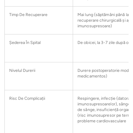
Timp De Recuperare
Mai lung (săptămâni până la l
recuperare chirurgicală și aju
imunosupresoare)
Șederea În Spital
De obicei, la 3-7 zile după op
Nivelul Durerii
Durere postoperatorie modera
medicamentos)
Risc De Complicații
Respingere, infecție (datorat
imunosupresoarelor), sângera
de sânge, insuficiență organi
(risc imunosupresor pe terme
probleme cardiovasculare