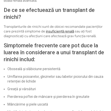
boală renală avansată.
De ce se efectuează un transplant de
rinichi?
Transplanturile de rinichi sunt de obicei recomandate pacienților
care prezintă simptome de
insuficiență renală
sau ați fost
diagnosticați cu afecțiuni care afectează grav funcția renală.
Simptomele frecvente care pot duce la
luarea în considerare a unui transplant de
rinichi includ:
Oboseală și slăbiciune persistentă
Umflarea picioarelor, gleznelor sau labelor piciorului din cauza
retenției de lichide
Greață și vărsături
Pierderea poftei de mâncare și pierderea în greutate
Mâncărime și piele uscată