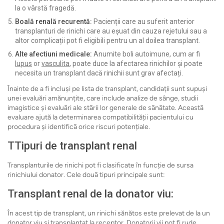
la o vârstă fragedă.
Boală renală recurentă:
Pacienții care au suferit anterior
transplanturi de rinichi care au eșuat din cauza rejetului sau a
altor complicații pot fi eligibili pentru un al doilea transplant.
Alte afectiuni medicale:
Anumite boli autoimune, cum ar fi
lupus
or
vasculita
, poate duce la afectarea rinichilor și poate
necesita un transplant dacă rinichii sunt grav afectați.
Înainte de a fi incluși pe lista de transplant, candidații sunt supuși
unei evaluări amănunțite, care include analize de sânge, studii
imagistice și evaluări ale stării lor generale de sănătate. Această
evaluare ajută la determinarea compatibilității pacientului cu
procedura și identifică orice riscuri potențiale.
T
Tipuri de transplant renal
Transplanturile de rinichi pot fi clasificate în funcție de sursa
rinichiului donator. Cele două tipuri principale sunt:
Transplant renal de la donator viu:
În acest tip de transplant, un rinichi sănătos este prelevat de la un
donator viu și transplantat la receptor. Donatorii vii pot fi rude,