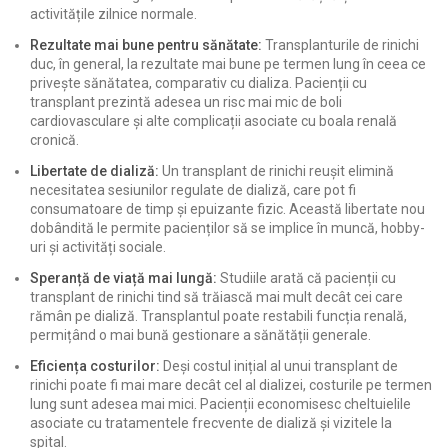
activitățile zilnice normale.
Rezultate mai bune pentru sănătate:
Transplanturile de rinichi
duc, în general, la rezultate mai bune pe termen lung în ceea ce
privește sănătatea, comparativ cu dializa. Pacienții cu
transplant prezintă adesea un risc mai mic de boli
cardiovasculare și alte complicații asociate cu boala renală
cronică.
Libertate de dializă:
Un transplant de rinichi reușit elimină
necesitatea sesiunilor regulate de dializă, care pot fi
consumatoare de timp și epuizante fizic. Această libertate nou
dobândită le permite pacienților să se implice în muncă, hobby-
uri și activități sociale.
Speranță de viață mai lungă:
Studiile arată că pacienții cu
transplant de rinichi tind să trăiască mai mult decât cei care
rămân pe dializă. Transplantul poate restabili funcția renală,
permițând o mai bună gestionare a sănătății generale.
Eficiența costurilor:
Deși costul inițial al unui transplant de
rinichi poate fi mai mare decât cel al dializei, costurile pe termen
lung sunt adesea mai mici. Pacienții economisesc cheltuielile
asociate cu tratamentele frecvente de dializă și vizitele la
spital.