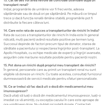
13. Cât de des voi avea nevoie de controale ulterioare după un
transplant renal?
Inițial, programările de urmărire vor fi frecvente, adesea
săptămânale sau de două ori pe săptămână. Pe măsură ce timpul
trece și dacă funcția renală rămâne stabilă, programările pot fi
distribuite la fiecare câteva luni.
14. Care este rata de succes a transplanturilor de rinichi în India?
Rata de succes a transplanturilor de rinichi în India este în general
ridicată, mulți pacienți având rezultate pozitive pe termen lung.
Succesul depinde de factori precum tipul de donator, starea de
sănătate a pacientului și respectarea îngrijirilor post-transplant. La
Apollo Hospitals, cu echipe medicale de experți și îngrijiri avansate,
asigurăm cele mai bune rezultate posibile pentru pacienții noștri.
15. Pot dona un rinichi după propriul meu transplant de rinichi?
În general, persoanele care au primit un transplant renal nu sunt
eligibile să doneze un rinichi. Cu toate acestea, consultați furnizorul
dumneavoastră de servicii medicale pentru sfaturi personalizate.
16. Ce ar trebui să fac dacă uit o doză din medicamentul meu
imunosupresor?
Dacă uitați să luați o doză din medicamentul imunosupresor, luați-o
imediat ce vă amintiți, cu excepția cazului în care este aproape de
ora următoarei doze. Nu dublați niciodată dozele. Contactați