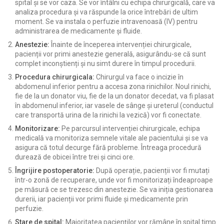
spital și se vor caza. Se vor întâlni cu echipa chirurgicală, care va
analiza procedura și va răspunde la orice întrebări de ultim
moment. Se va instala o perfuzie intravenoasă (IV) pentru
administrarea de medicamente și fluide.
Anestezie:
Înainte de începerea intervenției chirurgicale,
pacienții vor primi anestezie generală, asigurându-se că sunt
complet inconștienți și nu simt durere în timpul procedurii.
Procedura chirurgicala:
Chirurgul va face o incizie în
abdomenul inferior pentru a accesa zona rinichilor. Noul rinichi,
fie de la un donator viu, fie de la un donator decedat, va fi plasat
în abdomenul inferior, iar vasele de sânge și ureterul (conductul
care transportă urina de la rinichi la vezică) vor fi conectate.
Monitorizare:
Pe parcursul intervenției chirurgicale, echipa
medicală va monitoriza semnele vitale ale pacientului și se va
asigura că totul decurge fără probleme. Întreaga procedură
durează de obicei între trei și cinci ore.
Îngrijire postoperatorie:
După operație, pacienții vor fi mutați
într-o zonă de recuperare, unde vor fi monitorizați îndeaproape
pe măsură ce se trezesc din anestezie. Se va iniția gestionarea
durerii, iar pacienții vor primi fluide și medicamente prin
perfuzie.
Stare de spital:
Majoritatea pacienților vor rămâne în spital timp