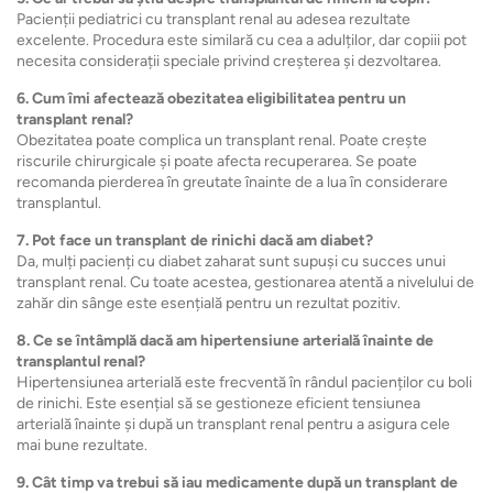
Pacienții pediatrici cu transplant renal au adesea rezultate
excelente. Procedura este similară cu cea a adulților, dar copiii pot
necesita considerații speciale privind creșterea și dezvoltarea.
6. Cum îmi afectează obezitatea eligibilitatea pentru un
transplant renal?
Obezitatea poate complica un transplant renal. Poate crește
riscurile chirurgicale și poate afecta recuperarea. Se poate
recomanda pierderea în greutate înainte de a lua în considerare
transplantul.
7. Pot face un transplant de rinichi dacă am diabet?
Da, mulți pacienți cu diabet zaharat sunt supuși cu succes unui
transplant renal. Cu toate acestea, gestionarea atentă a nivelului de
zahăr din sânge este esențială pentru un rezultat pozitiv.
8. Ce se întâmplă dacă am hipertensiune arterială înainte de
transplantul renal?
Hipertensiunea arterială este frecventă în rândul pacienților cu boli
de rinichi. Este esențial să se gestioneze eficient tensiunea
arterială înainte și după un transplant renal pentru a asigura cele
mai bune rezultate.
9. Cât timp va trebui să iau medicamente după un transplant de