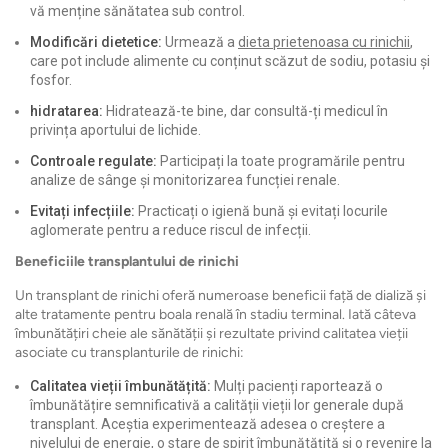
vă menține sănătatea sub control.
Modificări dietetice:
Urmează a
dieta prietenoasa cu rinichii
,
care pot include alimente cu conținut scăzut de sodiu, potasiu și
fosfor.
hidratarea:
Hidratează-te bine, dar consultă-ți medicul în
privința aportului de lichide.
Controale regulate:
Participați la toate programările pentru
analize de sânge și monitorizarea funcției renale.
Evitați infecțiile:
Practicați o igienă bună și evitați locurile
aglomerate pentru a reduce riscul de infecții.
Beneficiile transplantului de rinichi
Un transplant de rinichi oferă numeroase beneficii față de dializă și
alte tratamente pentru boala renală în stadiu terminal. Iată câteva
îmbunătățiri cheie ale sănătății și rezultate privind calitatea vieții
asociate cu transplanturile de rinichi:
Calitatea vieții îmbunătățită:
Mulți pacienți raportează o
îmbunătățire semnificativă a calității vieții lor generale după
transplant. Aceștia experimentează adesea o creștere a
nivelului de energie, o stare de spirit îmbunătățită și o revenire la