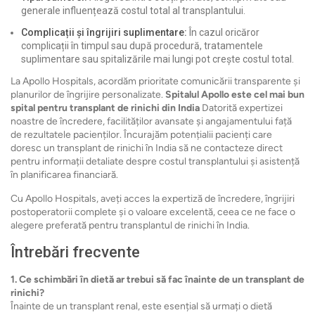
generale influențează costul total al transplantului.
Complicații și îngrijiri suplimentare:
În cazul oricăror
complicații în timpul sau după procedură, tratamentele
suplimentare sau spitalizările mai lungi pot crește costul total.
La Apollo Hospitals, acordăm prioritate comunicării transparente și
planurilor de îngrijire personalizate.
Spitalul Apollo este cel mai bun
spital pentru transplant de rinichi din India
Datorită expertizei
noastre de încredere, facilităților avansate și angajamentului față
de rezultatele pacienților. Încurajăm potențialii pacienți care
doresc un transplant de rinichi în India să ne contacteze direct
pentru informații detaliate despre costul transplantului și asistență
în planificarea financiară.
Cu Apollo Hospitals, aveți acces la expertiză de încredere, îngrijiri
postoperatorii complete și o valoare excelentă, ceea ce ne face o
alegere preferată pentru transplantul de rinichi în India.
Întrebări frecvente
1. Ce schimbări în dietă ar trebui să fac înainte de un transplant de
rinichi?
Înainte de un transplant renal, este esențial să urmați o dietă