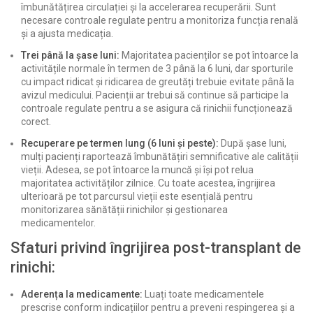
îmbunătățirea circulației și la accelerarea recuperării. Sunt
necesare controale regulate pentru a monitoriza funcția renală
și a ajusta medicația.
Trei până la șase luni:
Majoritatea pacienților se pot întoarce la
activitățile normale în termen de 3 până la 6 luni, dar sporturile
cu impact ridicat și ridicarea de greutăți trebuie evitate până la
avizul medicului. Pacienții ar trebui să continue să participe la
controale regulate pentru a se asigura că rinichii funcționează
corect.
Recuperare pe termen lung (6 luni și peste):
După șase luni,
mulți pacienți raportează îmbunătățiri semnificative ale calității
vieții. Adesea, se pot întoarce la muncă și își pot relua
majoritatea activităților zilnice. Cu toate acestea, îngrijirea
ulterioară pe tot parcursul vieții este esențială pentru
monitorizarea sănătății rinichilor și gestionarea
medicamentelor.
Sfaturi privind îngrijirea post-transplant de
rinichi:
Aderența la medicamente:
Luați toate medicamentele
prescrise conform indicațiilor pentru a preveni respingerea și a