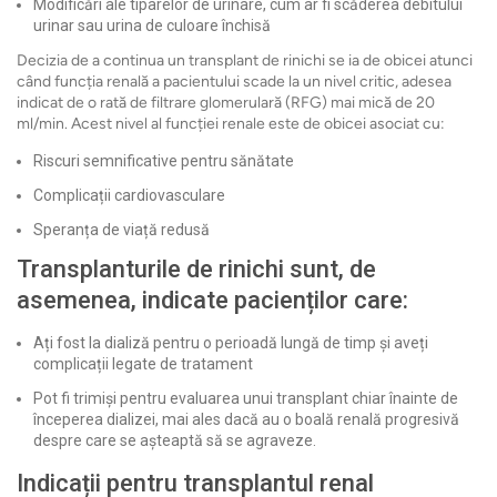
Modificări ale tiparelor de urinare, cum ar fi scăderea debitului
urinar sau urina de culoare închisă
Decizia de a continua un transplant de rinichi se ia de obicei atunci
când funcția renală a pacientului scade la un nivel critic, adesea
indicat de o rată de filtrare glomerulară (RFG) mai mică de 20
ml/min. Acest nivel al funcției renale este de obicei asociat cu:
Riscuri semnificative pentru sănătate
Complicații cardiovasculare
Speranța de viață redusă
Transplanturile de rinichi sunt, de
asemenea, indicate pacienților care:
Ați fost la dializă pentru o perioadă lungă de timp și aveți
complicații legate de tratament
Pot fi trimiși pentru evaluarea unui transplant chiar înainte de
începerea dializei, mai ales dacă au o boală renală progresivă
despre care se așteaptă să se agraveze.
Indicații pentru transplantul renal