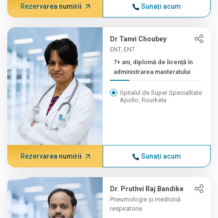
Rezervarea numirii
Sunați acum
Dr Tanvi Choubey
ENT, ENT
7+ ani, diplomă de licență în
administrarea masteratului
Spitalul de Super Specialitate
Apollo, Rourkela
Rezervarea numirii
Sunați acum
Dr. Pruthvi Raj Bandike
Pneumologie și medicină
respiratorie