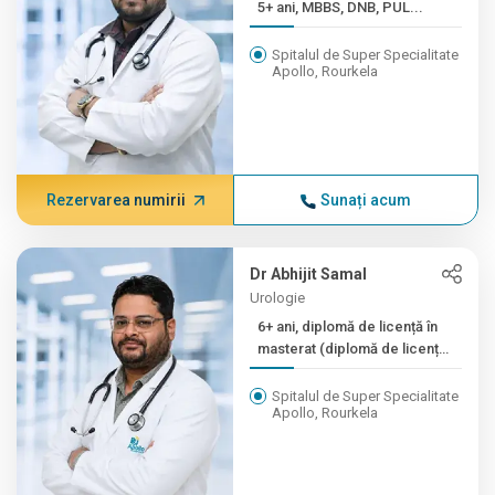
5+ ani, MBBS, DNB, PUL...
Spitalul de Super Specialitate
Apollo, Rourkela
Rezervarea numirii
Sunați acum
Dr Abhijit Samal
Urologie
6+ ani, diplomă de licență în
masterat (diplomă de licență
în medicină), master (diplomă
de masterat în ginecologie...)
Spitalul de Super Specialitate
Apollo, Rourkela