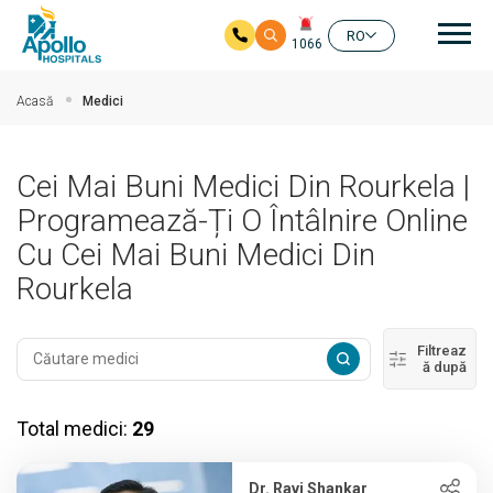
Nav
RO
1066
Salt la conținutul principal
Acasă
Medici
Cei Mai Buni Medici Din Rourkela |
Programează-Ți O Întâlnire Online
Cu Cei Mai Buni Medici Din
Rourkela
Filtreaz
ă după
Total medici:
29
Dr. Ravi Shankar