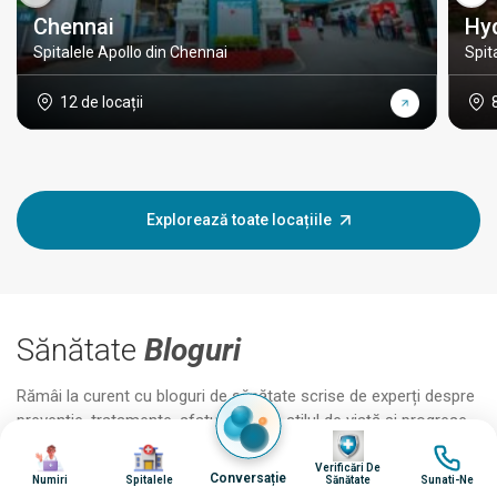
Chennai
Hy
Spitalele Apollo din Chennai
Spit
12 de locații
Explorează toate locațiile
Sănătate
Bloguri
Rămâi la curent cu bloguri de sănătate scrise de experți despre
prevenție, tratamente, sfaturi despre stilul de viață și progrese
Imagine
medicale.
Imagine
Imagine
Imagine
Verificări De
Conversație
Numiri
Spitalele
Sănătate
Sunati-Ne