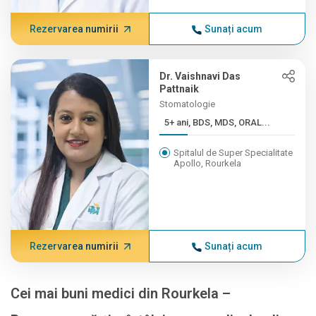
Rezervarea numirii
Sunați acum
Dr. Vaishnavi Das
Pattnaik
Stomatologie
5+ ani, BDS, MDS, ORAL...
Spitalul de Super Specialitate
Apollo, Rourkela
Rezervarea numirii
Sunați acum
Cei mai buni medici din Rourkela –