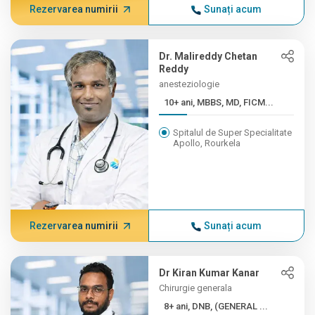
Rezervarea numirii
Sunați acum
Dr. Malireddy Chetan
Reddy
anesteziologie
10+ ani, MBBS, MD, FICM...
Spitalul de Super Specialitate
Apollo, Rourkela
Rezervarea numirii
Sunați acum
Dr Kiran Kumar Kanar
Chirurgie generala
8+ ani, DNB, (GENERAL ...