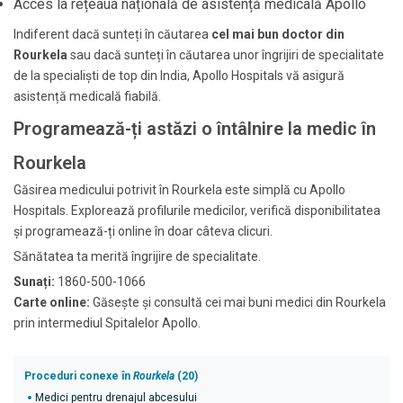
Acces la rețeaua națională de asistență medicală Apollo
Indiferent dacă sunteți în căutarea
cel mai bun doctor din
Rourkela
sau dacă sunteți în căutarea unor îngrijiri de specialitate
de la specialiști de top din India, Apollo Hospitals vă asigură
asistență medicală fiabilă.
Programează-ți astăzi o întâlnire la medic în
Rourkela
Găsirea medicului potrivit în Rourkela este simplă cu Apollo
Hospitals. Explorează profilurile medicilor, verifică disponibilitatea
și programează-ți online în doar câteva clicuri.
Sănătatea ta merită îngrijire de specialitate.
Sunați:
1860-500-1066
Carte online:
Găsește și consultă cei mai buni medici din Rourkela
prin intermediul Spitalelor Apollo.
Proceduri conexe în
Rourkela
(20)
Medici pentru drenajul abcesului