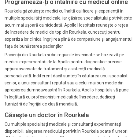
Programează-ți o întâlnire cu medicul online
Rourkela găzduiește medici cu înaltă calificare și experiență în
multiple specialități medicale, iar găsirea specialistului potrivit este
acum mai ușoară ca niciodată. Apollo Hospitals reunește o rețea
de încredere de medici de top din Rourkela, cunoscuți pentru
expertiza lor clinică, îngrijirea plină de compasiune și angajamentul
față de bunăstarea pacienților.
Pacienții din Rourkela și din regiunile învecinate se bazează pe
medicii experimentați de la Apollo pentru diagnostice precise,
opțiuni avansate de tratament și asistență medicală
personalizată. Indiferent dacă sunteți în căutarea unui specialist
senior, a unui consultant reputat sau a celui mai bun medic din
apropierea dumneavoastră în Rourkela, Apollo Hospitals vă pune
în legătură cu profesioniști medicali de încredere, dedicați
furnizării de îngrijiri de clasă mondială.
Găsește un doctor în Rourkela
Cu multiple specialități medicale și consultanți experimentați
disponibili, alegerea medicului potrivit în Rourkela poate fi uneori