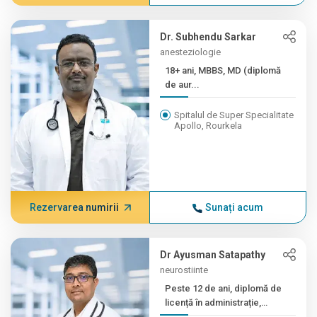
Dr. Subhendu Sarkar
anesteziologie
18+ ani, MBBS, MD (diplomă
de aur...
Spitalul de Super Specialitate
Apollo, Rourkela
Rezervarea numirii
Sunați acum
Dr Ayusman Satapathy
neurostiinte
Peste 12 de ani, diplomă de
licență în administrație,
master, master...