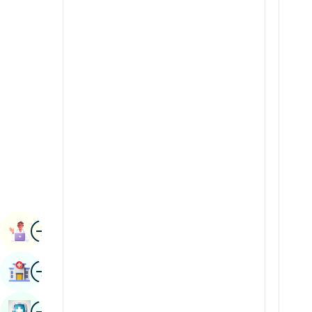
Radiologie și imagistică
kannada
Științe renale
Kashmir
Reumatologie și imunologie
Konkani
Robotic Chirurgie
malayalam
Transplanturile
manipuri
Urologie
marathi
Chirurgie vasculară
Nepal / Nepaleză
Odia / Oriya
Imagine
persană
Rezervarea Numirii
Punjabi
Imagine
Găsește Spital
Rajasthani
Rusă
Imagine
Rezervați Un Control De Sănătate