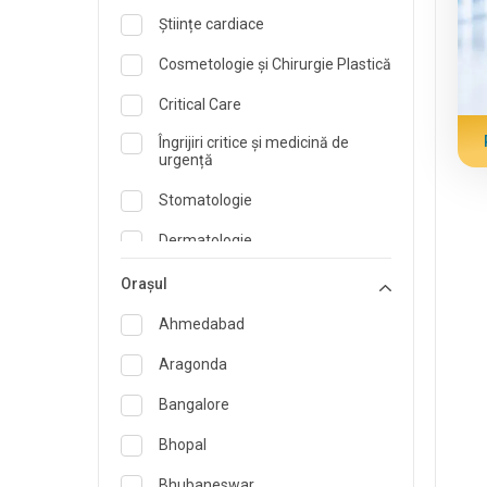
Științe cardiace
Cosmetologie și Chirurgie Plastică
Critical Care
Îngrijiri critice și medicină de
urgență
Stomatologie
Dermatologie
Dietetician și Nutriționist
Orașul
Medicina de urgenta
Ahmedabad
Endocrinologie și îngrijire a
Aragonda
diabetului
Bangalore
ORL
Bhopal
Specialist în Medicină de Familie
Bhubaneswar