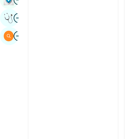
Sindhi
Imagine
Obțineți Opinia Unui Expert
Spaniolă
Swahili
Imagine
Căutare
tamil
telugu
Tuli
urdu