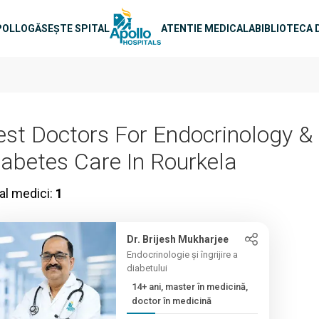
e principală
POLLO
GĂSEȘTE SPITAL
ATENTIE MEDICALA
BIBLIOTECA 
est Doctors For Endocrinology &
iabetes Care In Rourkela
al medici:
1
Dr. Brijesh Mukharjee
Endocrinologie și îngrijire a
diabetului
14+ ani, master în medicină,
doctor în medicină