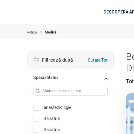
Salt la conținutul principal
Navigar
DESCOPERĂ A
Acasă
Medici
B
Filtrează după
Curata Tot
D
Specialitatea
Tot
anesteziologie
Bariatrie
Bariatrie