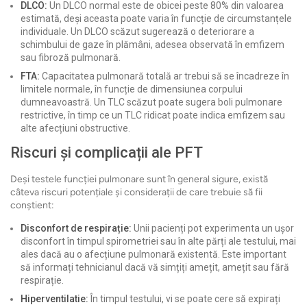
DLCO:
Un DLCO normal este de obicei peste 80% din valoarea
estimată, deși aceasta poate varia în funcție de circumstanțele
individuale. Un DLCO scăzut sugerează o deteriorare a
schimbului de gaze în plămâni, adesea observată în emfizem
sau fibroză pulmonară.
FTA:
Capacitatea pulmonară totală ar trebui să se încadreze în
limitele normale, în funcție de dimensiunea corpului
dumneavoastră. Un TLC scăzut poate sugera boli pulmonare
restrictive, în timp ce un TLC ridicat poate indica emfizem sau
alte afecțiuni obstructive.
Riscuri și complicații ale PFT
Deși testele funcției pulmonare sunt în general sigure, există
câteva riscuri potențiale și considerații de care trebuie să fii
conștient:
Disconfort de respirație:
Unii pacienți pot experimenta un ușor
disconfort în timpul spirometriei sau în alte părți ale testului, mai
ales dacă au o afecțiune pulmonară existentă. Este important
să informați tehnicianul dacă vă simțiți amețit, amețit sau fără
respirație.
Hiperventilatie:
În timpul testului, vi se poate cere să expirați