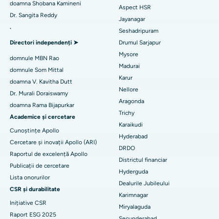
Găsește un ginecolog
doamna Shobana Kamineni
Aspect HSR
Cel mai bun spital din Gandhinagar, Ahmedabad
Dr. Sangita Reddy
Înlocuirea umerilor înapoi
Jayanagar
.
Cel mai bun spital din Aragonda, Andhra Pradesh
Seshadripuram
Găsiți un medic generalist
Ablația endometrială
Directori independenți ➤
Drumul Sarjapur
Cel mai bun spital din Bannerghatta Road, Bangalore
Mysore
Embolizarea arterelor uterine
domnule MBN Rao
Madurai
Cel mai bun spital din Unitatea 15, Bhubaneswar
domnule Som Mittal
Găsește un psiholog
Cistectomia ovariană
Karur
doamna V. Kavitha Dutt
Cel mai bun spital din Seepat Road, Bilaspur
Nellore
Dr. Murali Doraiswamy
Breast Cancer Surgery
Aragonda
doamna Rama Bijapurkar
Cel mai bun spital din Ellisbridge, Ahmedabad
Găsiți un chirurg generalist
Trichy
brahiterapie
Academice și cercetare
Karaikudi
Cel mai bun spital din New Delhi
Cunoștințe Apollo
colonoscopia
Hyderabad
Cercetare și inovații Apollo (ARI)
Cel mai bun spital din DRDO, Hyderabad
DRDO
Raportul de excelență Apollo
polipectomie
Districtul financiar
Cel mai bun spital din GS Road, Guwahati
Publicații de cercetare
Hyderguda
Stimularea creierului profund
Lista onorurilor
Dealurile Jubileului
Cel mai bun spital din Hyderguda, Hyderabad
CSR și durabilitate
Dializa peritoneală
Karimnagar
Inițiative CSR
Cel mai bun spital din Vijay Nagar, Indore
Miryalaguda
Biopsia rinichilor
Raport ESG 2025
Secunderabad