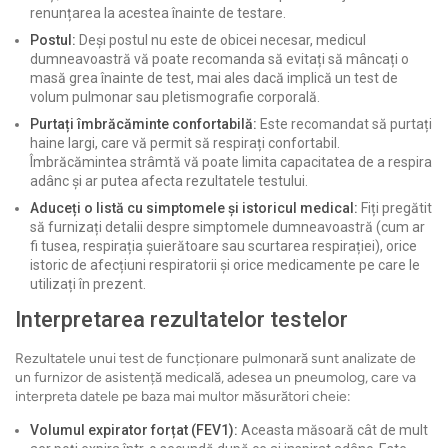
renunțarea la acestea înainte de testare.
Postul:
Deși postul nu este de obicei necesar, medicul
dumneavoastră vă poate recomanda să evitați să mâncați o
masă grea înainte de test, mai ales dacă implică un test de
volum pulmonar sau pletismografie corporală.
Purtați îmbrăcăminte confortabilă:
Este recomandat să purtați
haine largi, care vă permit să respirați confortabil.
Îmbrăcămintea strâmtă vă poate limita capacitatea de a respira
adânc și ar putea afecta rezultatele testului.
Aduceți o listă cu simptomele și istoricul medical:
Fiți pregătit
să furnizați detalii despre simptomele dumneavoastră (cum ar
fi tusea, respirația șuierătoare sau scurtarea respirației), orice
istoric de afecțiuni respiratorii și orice medicamente pe care le
utilizați în prezent.
Interpretarea rezultatelor testelor
Rezultatele unui test de funcționare pulmonară sunt analizate de
un furnizor de asistență medicală, adesea un pneumolog, care va
interpreta datele pe baza mai multor măsurători cheie:
Volumul expirator forțat (FEV1):
Aceasta măsoară cât de mult