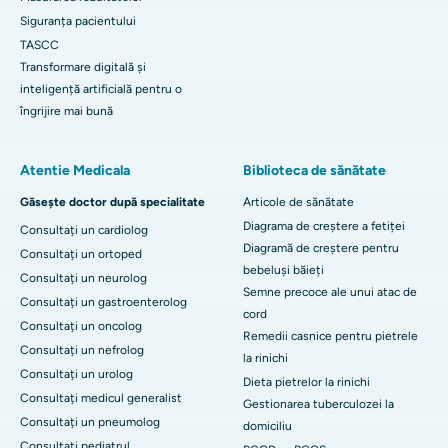
Siguranța pacientului
TASCC
Transformare digitală și
inteligență artificială pentru o
îngrijire mai bună
Atentie Medicala
Biblioteca de sănătate
Găsește doctor după specialitate
Articole de sănătate
Diagrama de creștere a fetiței
Consultați un cardiolog
Diagramă de creștere pentru
Consultați un ortoped
bebeluși băieți
Consultați un neurolog
Semne precoce ale unui atac de
Consultați un gastroenterolog
cord
Consultați un oncolog
Remedii casnice pentru pietrele
Consultați un nefrolog
la rinichi
Consultați un urolog
Dieta pietrelor la rinichi
Consultați medicul generalist
Gestionarea tuberculozei la
Consultați un pneumolog
domiciliu
Consultați pediatrul