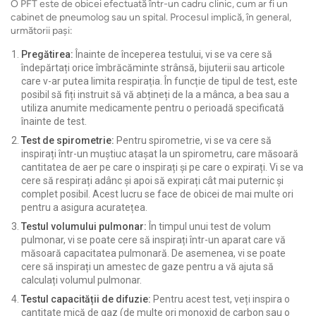
O PFT este de obicei efectuată într-un cadru clinic, cum ar fi un
cabinet de pneumolog sau un spital. Procesul implică, în general,
următorii pași:
Pregătirea:
Înainte de începerea testului, vi se va cere să
îndepărtați orice îmbrăcăminte strânsă, bijuterii sau articole
care v-ar putea limita respirația. În funcție de tipul de test, este
posibil să fiți instruit să vă abțineți de la a mânca, a bea sau a
utiliza anumite medicamente pentru o perioadă specificată
înainte de test.
Test de spirometrie:
Pentru spirometrie, vi se va cere să
inspirați într-un muștiuc atașat la un spirometru, care măsoară
cantitatea de aer pe care o inspirați și pe care o expirați. Vi se va
cere să respirați adânc și apoi să expirați cât mai puternic și
complet posibil. Acest lucru se face de obicei de mai multe ori
pentru a asigura acuratețea.
Testul volumului pulmonar:
În timpul unui test de volum
pulmonar, vi se poate cere să inspirați într-un aparat care vă
măsoară capacitatea pulmonară. De asemenea, vi se poate
cere să inspirați un amestec de gaze pentru a vă ajuta să
calculați volumul pulmonar.
Testul capacității de difuzie:
Pentru acest test, veți inspira o
cantitate mică de gaz (de multe ori monoxid de carbon sau o