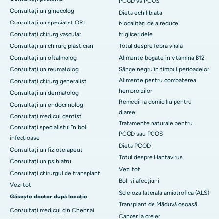
PCOD vs PCOS
Consultați un ginecolog
Dieta echilibrata
Consultați un specialist ORL
Modalități de a reduce
Consultați chirurg vascular
trigliceridele
Consultați un chirurg plastician
Totul despre febra virală
Consultați un oftalmolog
Alimente bogate în vitamina B12
Consultați un reumatolog
Sânge negru în timpul perioadelor
Alimente pentru combaterea
Consultați chirurg generalist
hemoroizilor
Consultați un dermatolog
Remedii la domiciliu pentru
Consultați un endocrinolog
diaree
Consultați medicul dentist
Tratamente naturale pentru
Consultați specialistul în boli
PCOD sau PCOS
infecțioase
Dieta PCOD
Consultați un fizioterapeut
Totul despre Hantavirus
Consultați un psihiatru
Vezi tot
Consultați chirurgul de transplant
Boli și afecțiuni
Vezi tot
Scleroza laterala amiotrofica (ALS)
Găsește doctor după locație
Transplant de Măduvă osoasă
Consultați medicul din Chennai
Cancer la creier