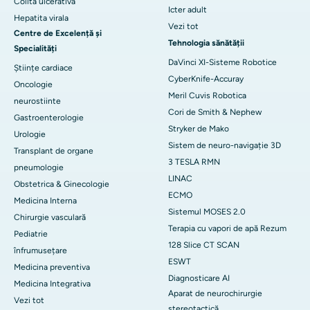
Colita ulcerativa
Icter adult
Hepatita virala
Vezi tot
Centre de Excelență și
Tehnologia sănătății
Specialități
DaVinci XI-Sisteme Robotice
Științe cardiace
CyberKnife-Accuray
Oncologie
Meril Cuvis Robotica
neurostiinte
Cori de Smith & Nephew
Gastroenterologie
Stryker de Mako
Urologie
Sistem de neuro-navigație 3D
Transplant de organe
3 TESLA RMN
pneumologie
LINAC
Obstetrica & Ginecologie
ECMO
Medicina Interna
Sistemul MOSES 2.0
Chirurgie vasculară
Terapia cu vapori de apă Rezum
Pediatrie
128 Slice CT SCAN
înfrumusețare
ESWT
Medicina preventiva
Diagnosticare AI
Medicina Integrativa
Aparat de neurochirurgie
Vezi tot
stereotactică