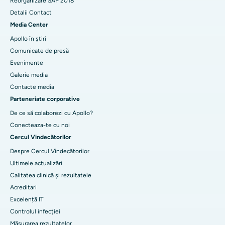
Reorganizare SAP 2018
Detalii Contact
Media Center
Apollo în știri
Comunicate de presă
Evenimente
Galerie media
Contacte media
Parteneriate corporative
De ce să colaborezi cu Apollo?
Conecteaza-te cu noi
Cercul Vindecătorilor
Despre Cercul Vindecătorilor
Ultimele actualizări
Calitatea clinică și rezultatele
Acreditari
Excelență IT
Controlul infecției
Măsurarea rezultatelor