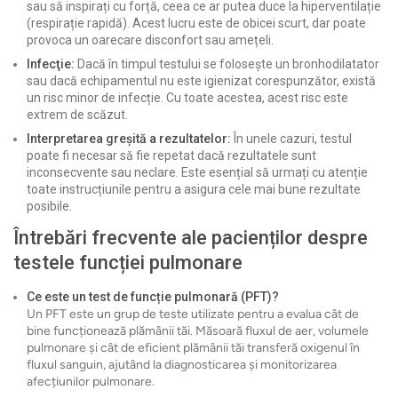
sau să inspirați cu forță, ceea ce ar putea duce la hiperventilație
(respirație rapidă). Acest lucru este de obicei scurt, dar poate
provoca un oarecare disconfort sau amețeli.
Infecţie:
Dacă în timpul testului se folosește un bronhodilatator
sau dacă echipamentul nu este igienizat corespunzător, există
un risc minor de infecție. Cu toate acestea, acest risc este
extrem de scăzut.
Interpretarea greșită a rezultatelor:
În unele cazuri, testul
poate fi necesar să fie repetat dacă rezultatele sunt
inconsecvente sau neclare. Este esențial să urmați cu atenție
toate instrucțiunile pentru a asigura cele mai bune rezultate
posibile.
Întrebări frecvente ale pacienților despre
testele funcției pulmonare
Ce este un test de funcție pulmonară (PFT)?
Un PFT este un grup de teste utilizate pentru a evalua cât de
bine funcționează plămânii tăi. Măsoară fluxul de aer, volumele
pulmonare și cât de eficient plămânii tăi transferă oxigenul în
fluxul sanguin, ajutând la diagnosticarea și monitorizarea
afecțiunilor pulmonare.