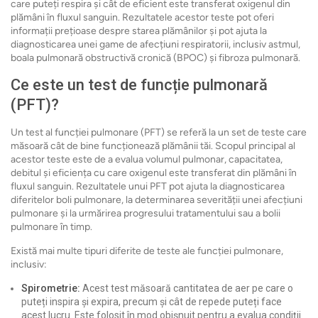
care puteți respira și cât de eficient este transferat oxigenul din
plămâni în fluxul sanguin. Rezultatele acestor teste pot oferi
informații prețioase despre starea plămânilor și pot ajuta la
diagnosticarea unei game de afecțiuni respiratorii, inclusiv astmul,
boala pulmonară obstructivă cronică (BPOC) și fibroza pulmonară.
Ce este un test de funcție pulmonară
(PFT)?
Un test al funcției pulmonare (PFT) se referă la un set de teste care
măsoară cât de bine funcționează plămânii tăi. Scopul principal al
acestor teste este de a evalua volumul pulmonar, capacitatea,
debitul și eficiența cu care oxigenul este transferat din plămâni în
fluxul sanguin. Rezultatele unui PFT pot ajuta la diagnosticarea
diferitelor boli pulmonare, la determinarea severității unei afecțiuni
pulmonare și la urmărirea progresului tratamentului sau a bolii
pulmonare în timp.
Există mai multe tipuri diferite de teste ale funcției pulmonare,
inclusiv:
Spirometrie:
Acest test măsoară cantitatea de aer pe care o
puteți inspira și expira, precum și cât de repede puteți face
acest lucru. Este folosit în mod obișnuit pentru a evalua condiții