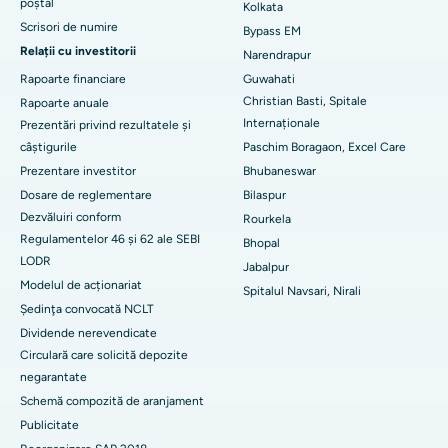
Cel mai bun spital din Jayanagar, Bangalore
poștal
Kolkata
Scrisori de numire
Bypass EM
Cel mai bun spital din KK Nagar, Madurai
Relații cu investitorii
Narendrapur
Rapoarte financiare
Guwahati
Cel mai bun spital din Ramji Nagar, Nellore
Christian Basti, Spitale
Rapoarte anuale
Cel mai bun spital din sectorul 19, Rourkela
Internaționale
Prezentări privind rezultatele și
câștigurile
Paschim Boragaon, Excel Care
Cel mai bun spital din Swargate, Pune
Prezentare investitor
Bhubaneswar
Dosare de reglementare
Bilaspur
Cel mai bun spital de cancer pentru femei din sudul Delhi
Dezvăluiri conform
Rourkela
Regulamentelor 46 și 62 ale SEBI
Bhopal
LODR
Jabalpur
Modelul de acționariat
Spitalul Navsari, Nirali
Şedinţa convocată NCLT
Dividende nerevendicate
Circulară care solicită depozite
negarantate
Schemă compozită de aranjament
Publicitate