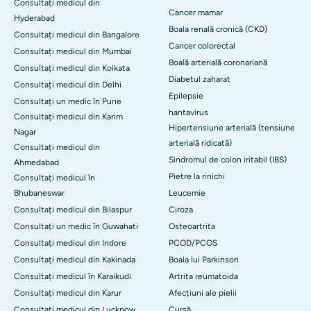
Consultați medicul din
Cancer mamar
Hyderabad
Boala renală cronică (CKD)
Consultați medicul din Bangalore
Cancer colorectal
Consultați medicul din Mumbai
Boală arterială coronariană
Consultați medicul din Kolkata
Diabetul zaharat
Consultați medicul din Delhi
Epilepsie
Consultați un medic în Pune
hantavirus
Consultați medicul din Karim
Hipertensiune arterială (tensiune
Nagar
arterială ridicată)
Consultați medicul din
Sindromul de colon iritabil (IBS)
Ahmedabad
Pietre la rinichi
Consultați medicul în
Bhubaneswar
Leucemie
Consultați medicul din Bilaspur
Ciroza
Consultați un medic în Guwahati
Osteoartrita
Consultați medicul din Indore
PCOD/PCOS
Consultați medicul din Kakinada
Boala lui Parkinson
Consultați medicul în Karaikudi
Artrita reumatoida
Consultați medicul din Karur
Afecțiuni ale pielii
Consultați medicul din Lucknow
Cursă