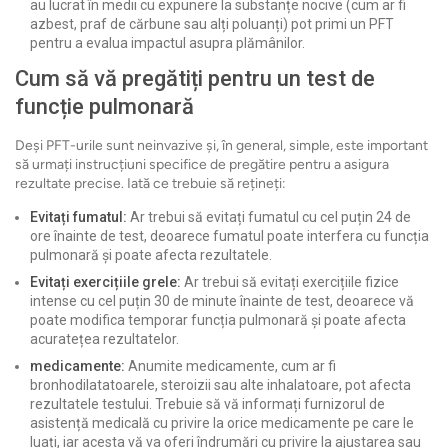
au lucrat în medii cu expunere la substanțe nocive (cum ar fi
azbest, praf de cărbune sau alți poluanți) pot primi un PFT
pentru a evalua impactul asupra plămânilor.
Cum să vă pregătiți pentru un test de
funcție pulmonară
Deși PFT-urile sunt neinvazive și, în general, simple, este important
să urmați instrucțiuni specifice de pregătire pentru a asigura
rezultate precise. Iată ce trebuie să rețineți:
Evitați fumatul:
Ar trebui să evitați fumatul cu cel puțin 24 de
ore înainte de test, deoarece fumatul poate interfera cu funcția
pulmonară și poate afecta rezultatele.
Evitați exercițiile grele:
Ar trebui să evitați exercițiile fizice
intense cu cel puțin 30 de minute înainte de test, deoarece vă
poate modifica temporar funcția pulmonară și poate afecta
acuratețea rezultatelor.
medicamente:
Anumite medicamente, cum ar fi
bronhodilatatoarele, steroizii sau alte inhalatoare, pot afecta
rezultatele testului. Trebuie să vă informați furnizorul de
asistență medicală cu privire la orice medicamente pe care le
luați, iar acesta vă va oferi îndrumări cu privire la ajustarea sau