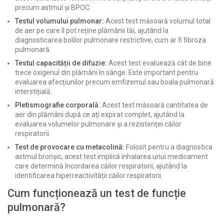
precum astmul și BPOC.
Testul volumului pulmonar:
Acest test măsoară volumul total
de aer pe care îl pot reține plămânii tăi, ajutând la
diagnosticarea bolilor pulmonare restrictive, cum ar fi fibroza
pulmonară.
Testul capacității de difuzie:
Acest test evaluează cât de bine
trece oxigenul din plămâni în sânge. Este important pentru
evaluarea afecțiunilor precum emfizemul sau boala pulmonară
interstițială.
Pletismografie corporală:
Acest test măsoară cantitatea de
aer din plămâni după ce ați expirat complet, ajutând la
evaluarea volumelor pulmonare și a rezistenței căilor
respiratorii.
Test de provocare cu metacolină:
Folosit pentru a diagnostica
astmul bronșic, acest test implică inhalarea unui medicament
care determină încordarea căilor respiratorii, ajutând la
identificarea hiperreactivității căilor respiratorii.
Cum funcționează un test de funcție
pulmonară?