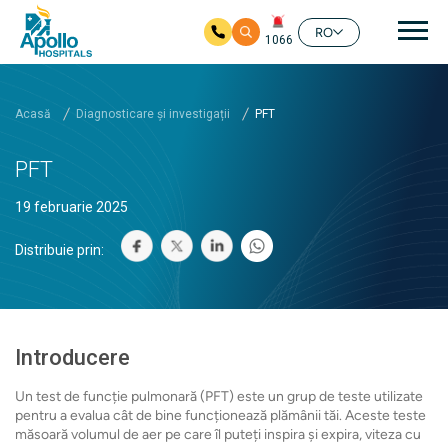
Nav
RO
1066
Salt la conținutul principal
Acasă
Diagnosticare și investigații
PFT
PFT
19 februarie 2025
Distribuie prin:
Introducere
Un test de funcție pulmonară (PFT) este un grup de teste utilizate
pentru a evalua cât de bine funcționează plămânii tăi. Aceste teste
măsoară volumul de aer pe care îl puteți inspira și expira, viteza cu