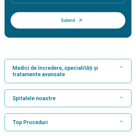
Medici de încredere, specialități și
tratamente avansate
Găsește spital
Spitalele noastre
Găsește un cardiolog
Cel mai bun spital din Karukutty, Cochin
Top Proceduri
Cel mai bun spital din Greams Road, Chennai