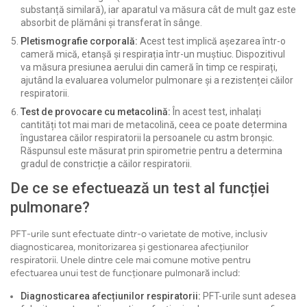
substanță similară), iar aparatul va măsura cât de mult gaz este
absorbit de plămâni și transferat în sânge.
Pletismografie corporală:
Acest test implică așezarea într-o
cameră mică, etanșă și respirația într-un muștiuc. Dispozitivul
va măsura presiunea aerului din cameră în timp ce respirați,
ajutând la evaluarea volumelor pulmonare și a rezistenței căilor
respiratorii.
Test de provocare cu metacolină:
În acest test, inhalați
cantități tot mai mari de metacolină, ceea ce poate determina
îngustarea căilor respiratorii la persoanele cu astm bronșic.
Răspunsul este măsurat prin spirometrie pentru a determina
gradul de constricție a căilor respiratorii.
De ce se efectuează un test al funcției
pulmonare?
PFT-urile sunt efectuate dintr-o varietate de motive, inclusiv
diagnosticarea, monitorizarea și gestionarea afecțiunilor
respiratorii. Unele dintre cele mai comune motive pentru
efectuarea unui test de funcționare pulmonară includ:
Diagnosticarea afecțiunilor respiratorii:
PFT-urile sunt adesea