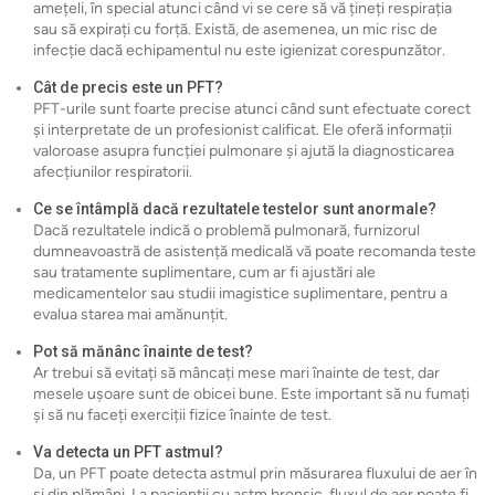
amețeli, în special atunci când vi se cere să vă țineți respirația
sau să expirați cu forță. Există, de asemenea, un mic risc de
infecție dacă echipamentul nu este igienizat corespunzător.
Cât de precis este un PFT?
PFT-urile sunt foarte precise atunci când sunt efectuate corect
și interpretate de un profesionist calificat. Ele oferă informații
valoroase asupra funcției pulmonare și ajută la diagnosticarea
afecțiunilor respiratorii.
Ce se întâmplă dacă rezultatele testelor sunt anormale?
Dacă rezultatele indică o problemă pulmonară, furnizorul
dumneavoastră de asistență medicală vă poate recomanda teste
sau tratamente suplimentare, cum ar fi ajustări ale
medicamentelor sau studii imagistice suplimentare, pentru a
evalua starea mai amănunțit.
Pot să mănânc înainte de test?
Ar trebui să evitați să mâncați mese mari înainte de test, dar
mesele ușoare sunt de obicei bune. Este important să nu fumați
și să nu faceți exerciții fizice înainte de test.
Va detecta un PFT astmul?
Da, un PFT poate detecta astmul prin măsurarea fluxului de aer în
și din plămâni. La pacienții cu astm bronșic, fluxul de aer poate fi