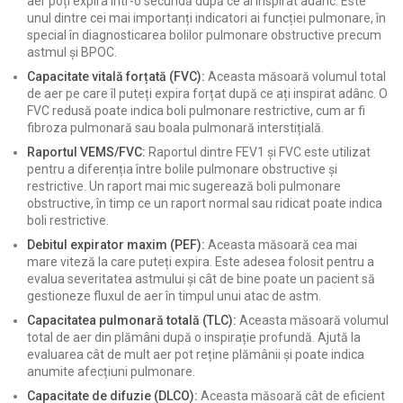
aer poți expira într-o secundă după ce ai inspirat adânc. Este
unul dintre cei mai importanți indicatori ai funcției pulmonare, în
special în diagnosticarea bolilor pulmonare obstructive precum
astmul și BPOC.
Capacitate vitală forțată (FVC):
Aceasta măsoară volumul total
de aer pe care îl puteți expira forțat după ce ați inspirat adânc. O
FVC redusă poate indica boli pulmonare restrictive, cum ar fi
fibroza pulmonară sau boala pulmonară interstițială.
Raportul VEMS/FVC:
Raportul dintre FEV1 și FVC este utilizat
pentru a diferenția între bolile pulmonare obstructive și
restrictive. Un raport mai mic sugerează boli pulmonare
obstructive, în timp ce un raport normal sau ridicat poate indica
boli restrictive.
Debitul expirator maxim (PEF):
Aceasta măsoară cea mai
mare viteză la care puteți expira. Este adesea folosit pentru a
evalua severitatea astmului și cât de bine poate un pacient să
gestioneze fluxul de aer în timpul unui atac de astm.
Capacitatea pulmonară totală (TLC):
Aceasta măsoară volumul
total de aer din plămâni după o inspirație profundă. Ajută la
evaluarea cât de mult aer pot reține plămânii și poate indica
anumite afecțiuni pulmonare.
Capacitate de difuzie (DLCO):
Aceasta măsoară cât de eficient