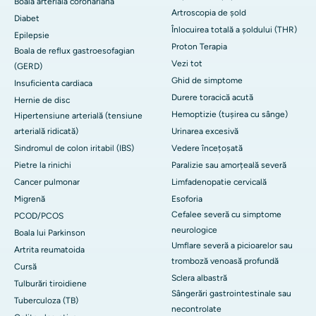
Boală arterială coronariană
Artroscopia de șold
Diabet
Înlocuirea totală a șoldului (THR)
Epilepsie
Proton Terapia
Boala de reflux gastroesofagian
Vezi tot
(GERD)
Ghid de simptome
Insuficienta cardiaca
Durere toracică acută
Hernie de disc
Hemoptizie (tușirea cu sânge)
Hipertensiune arterială (tensiune
arterială ridicată)
Urinarea excesivă
Sindromul de colon iritabil (IBS)
Vedere încețoșată
Pietre la rinichi
Paralizie sau amorțeală severă
Cancer pulmonar
Limfadenopatie cervicală
Migrenă
Esoforia
Cefalee severă cu simptome
PCOD/PCOS
neurologice
Boala lui Parkinson
Umflare severă a picioarelor sau
Artrita reumatoida
tromboză venoasă profundă
Cursă
Sclera albastră
Tulburări tiroidiene
Sângerări gastrointestinale sau
Tuberculoza (TB)
necontrolate