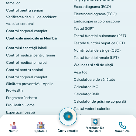
femeilor
Ecocardiograma (ECO)
Control pentru seniori
Electrocardiograma (ECG)
Verificarea riscului de accident
Endoscopie și colonoscopie
vascular cerebral
Testul SGPT
Control corporal complet
Testul funcției pulmonare (PFT)
Controale medicale în Mumbai
Testele funcției hepatice (LFT)
Controlul sănătății inimii
Număr total de sânge (CBC)
Control medical pentru femei
Testul funcției renale (KFT)
Control medical principal
Wellness și stil de viață
Control pentru seniori
Vezi tot
Control corporal complet
Calculatoare de sănătate
Sănătate preventivă - Apollo
Calculator IMC
ProHealth
Calculator BMR
Programe/Pachete
Calculator de grăsime corporală
Pro Health Home
Testul vederii culorilor
Expertiza noastră
Vezi tot
Experienta ta
Imagine
Imagine
Imagine
Imagine
Serviciul de Ambulanță
Verificări De
Conversație
Numiri
Spitalele
Sănătate
Sunati-Ne
Ambulanță în Ahmedabad