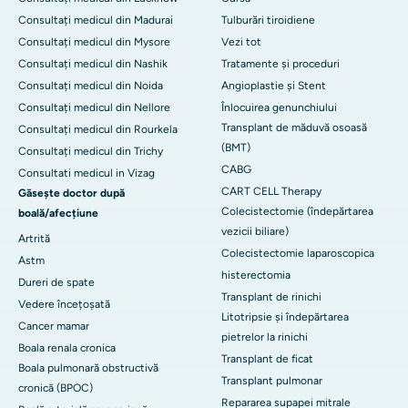
Consultați medicul din Madurai
Tulburări tiroidiene
Consultați medicul din Mysore
Vezi tot
Consultați medicul din Nashik
Tratamente și proceduri
Consultați medicul din Noida
Angioplastie și Stent
Consultați medicul din Nellore
Înlocuirea genunchiului
Transplant de măduvă osoasă
Consultați medicul din Rourkela
(BMT)
Consultați medicul din Trichy
CABG
Consultati medicul in Vizag
CART CELL Therapy
Găsește doctor după
Colecistectomie (îndepărtarea
boală/afecțiune
vezicii biliare)
Artrită
Colecistectomie laparoscopica
Astm
histerectomia
Dureri de spate
Transplant de rinichi
Vedere încețoșată
Litotripsie și îndepărtarea
Cancer mamar
pietrelor la rinichi
Boala renala cronica
Transplant de ficat
Boala pulmonară obstructivă
Transplant pulmonar
cronică (BPOC)
Repararea supapei mitrale