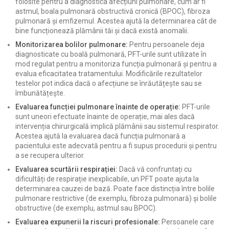
folosite pentru a diagnostica afecțiuni pulmonare, cum ar fi
astmul, boala pulmonară obstructivă cronică (BPOC), fibroza
pulmonară și emfizemul. Acestea ajută la determinarea cât de
bine funcționează plămânii tăi și dacă există anomalii.
Monitorizarea bolilor pulmonare:
Pentru persoanele deja
diagnosticate cu boală pulmonară, PFT-urile sunt utilizate în
mod regulat pentru a monitoriza funcția pulmonară și pentru a
evalua eficacitatea tratamentului. Modificările rezultatelor
testelor pot indica dacă o afecțiune se înrăutățește sau se
îmbunătățește.
Evaluarea funcției pulmonare înainte de operație:
PFT-urile
sunt uneori efectuate înainte de operație, mai ales dacă
intervenția chirurgicală implică plămânii sau sistemul respirator.
Acestea ajută la evaluarea dacă funcția pulmonară a
pacientului este adecvată pentru a fi supus procedurii și pentru
a se recupera ulterior.
Evaluarea scurtării respirației:
Dacă vă confruntați cu
dificultăți de respirație inexplicabile, un PFT poate ajuta la
determinarea cauzei de bază. Poate face distincția între bolile
pulmonare restrictive (de exemplu, fibroza pulmonară) și bolile
obstructive (de exemplu, astmul sau BPOC).
Evaluarea expunerii la riscuri profesionale:
Persoanele care