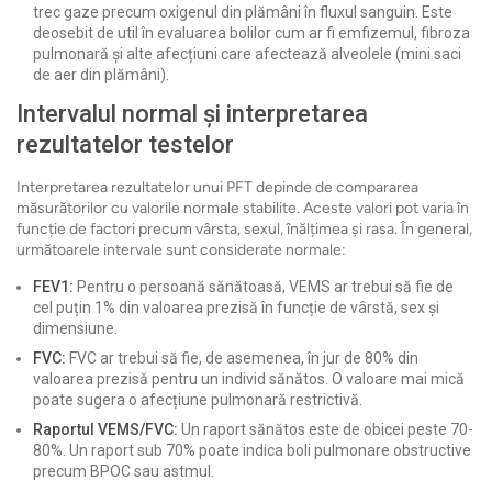
trec gaze precum oxigenul din plămâni în fluxul sanguin. Este
deosebit de util în evaluarea bolilor cum ar fi emfizemul, fibroza
pulmonară și alte afecțiuni care afectează alveolele (mini saci
de aer din plămâni).
Intervalul normal și interpretarea
rezultatelor testelor
Interpretarea rezultatelor unui PFT depinde de compararea
măsurătorilor cu valorile normale stabilite. Aceste valori pot varia în
funcție de factori precum vârsta, sexul, înălțimea și rasa. În general,
următoarele intervale sunt considerate normale:
FEV1:
Pentru o persoană sănătoasă, VEMS ar trebui să fie de
cel puțin 1% din valoarea prezisă în funcție de vârstă, sex și
dimensiune.
FVC:
FVC ar trebui să fie, de asemenea, în jur de 80% din
valoarea prezisă pentru un individ sănătos. O valoare mai mică
poate sugera o afecțiune pulmonară restrictivă.
Raportul VEMS/FVC:
Un raport sănătos este de obicei peste 70-
80%. Un raport sub 70% poate indica boli pulmonare obstructive
precum BPOC sau astmul.