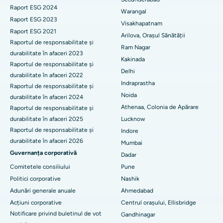
Cel mai bun spital din Suryaraopeta Main Road, Kakinada
Raport ESG 2024
Warangal
paratiroidectomia
Raport ESG 2023
Visakhapatnam
Cel mai bun spital din Canal Circular Road, Kolkata
Raport ESG 2021
Chirurgie citoreductivă
Arilova, Orașul Sănătății
Raportul de responsabilitate și
Cel mai bun spital din CBD-ul Belapur, Navi Mumbai
Ram Nagar
durabilitate în afaceri 2023
Înlocuire totală de genunchi din ceramică
Kakinada
Cel mai bun spital din Panchavati, Nashik
Raportul de responsabilitate și
Delhi
ERCP
durabilitate în afaceri 2022
Indraprastha
Cel mai bun spital din Secunderabad, Hyderabad
Raportul de responsabilitate și
Noida
durabilitate în afaceri 2024
Cel mai bun spital din Seshadripuram, Bangalore
Athenaa, Colonia de Apărare
Raportul de responsabilitate și
durabilitate în afaceri 2025
Lucknow
Cel mai bun spital din Waltair Main Road, Visakhapatnam
Raportul de responsabilitate și
Indore
durabilitate în afaceri 2026
Mumbai
Cel mai bun spital din Subhash Nagar Road, Karimnagar
Guvernanța corporativă
Dadar
Cel mai bun spital din Managari, Karaikudi
Comitetele consiliului
Pune
Politici corporative
Nashik
Cel mai bun spital din Arepally, Warangal
Adunări generale anuale
Ahmedabad
Acțiuni corporative
Centrul orașului, Ellisbridge
Cel mai bun spital din colonia Arera, Bhopal
Notificare privind buletinul de vot
Gandhinagar