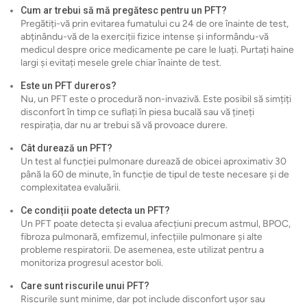
Cum ar trebui să mă pregătesc pentru un PFT?
Pregătiți-vă prin evitarea fumatului cu 24 de ore înainte de test,
abținându-vă de la exerciții fizice intense și informându-vă
medicul despre orice medicamente pe care le luați. Purtați haine
largi și evitați mesele grele chiar înainte de test.
Este un PFT dureros?
Nu, un PFT este o procedură non-invazivă. Este posibil să simțiți
disconfort în timp ce suflați în piesa bucală sau vă țineți
respirația, dar nu ar trebui să vă provoace durere.
Cât durează un PFT?
Un test al funcției pulmonare durează de obicei aproximativ 30
până la 60 de minute, în funcție de tipul de teste necesare și de
complexitatea evaluării.
Ce condiții poate detecta un PFT?
Un PFT poate detecta și evalua afecțiuni precum astmul, BPOC,
fibroza pulmonară, emfizemul, infecțiile pulmonare și alte
probleme respiratorii. De asemenea, este utilizat pentru a
monitoriza progresul acestor boli.
Care sunt riscurile unui PFT?
Riscurile sunt minime, dar pot include disconfort ușor sau