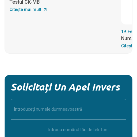
Testul CK-MB
Citește mai mult
19. Feb
Număr 
Citește 
Solicitați Un Apel Invers